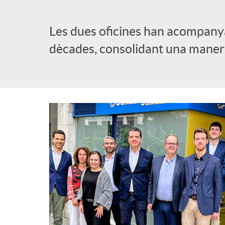
l
Les dues oficines han acompanyat
dècades, consolidant una manera 
i
c
a
d
o
r