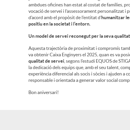
ambdues oficines han estat al costat de famílies, pr
n
vocació de servei i l’assessorament personalitzat i p
d’acord amb el propòsit de l’entitat d’
humanitzar les
positiu en la societat i l’entorn
.
g
Un model de servei reconegut per la seva qualitat
u
Aquesta trajectòria de proximitat i compromís tamb
va obtenir Caixa Enginyers el 2025, quan es va pos
qualitat de servei
, segons l’estudi EQUOS de STIGA.
t
la dedicació dels equips que, amb el seu talent, comp
experiència diferencial als socis i sòcies i ajuden 
responsable i orientada a generar valor social compa
s
Bon aniversari!