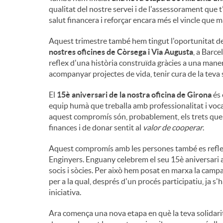
qualitat del nostre servei i de l'assessorament que t
salut financera i reforçar encara més el vincle que 
Aquest trimestre també hem tingut l'oportunitat de
nostres oficines de Còrsega i Via Augusta
, a Barcel
reflex d'una història construïda gràcies a una maner
acompanyar projectes de vida, tenir cura de la teva 
El
15è aniversari de la nostra oficina de Girona
és 
equip humà que treballa amb professionalitat i voca
aquest compromís són, probablement, els trets que 
finances i de donar sentit al
valor de cooperar
.
Aquest compromís amb les persones també es reflec
Enginyers. Enguany celebrem el seu 15è aniversari 
socis i sòcies. Per això hem posat en marxa la cam
per a la qual, després d'un procés participatiu, ja s
iniciativa.
Ara comença una nova etapa en què la teva solidari