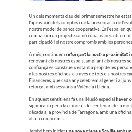
Un dels moments clau del primer semestre ha estat 
l’aprovació dels comptes i de la presentació de l’evol
nostre model de banca cooperativa. És l'espai en què,
compartim un projecte comú i una manera diferent de
participació i el nostre compromís amb les persones
A més, continuem
reforçant la nostra proximitat
i 
renovant els nostres espais, ampliant els nostres ser
confiança es construeix estant a prop de les person
a les nostres oficines, a través de tots els nostres 
Financeres, que cada any celebrem al gener i al jun
reforçat amb sessions a València i Lleida.
En aquest sentit, ens fa una il·lusió especial
haver o
significatiu per a la ciutat: el del centenari de la
dècada a la província de Tarragona, amb una oficina a
al teu compromís.
També hem iniciat
una nova etapa a Sevilla amb un