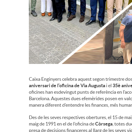
d
e
c
o
Caixa Enginyers celebra aquest segon trimestre dos a
n
aniversari de l’oficina de Via Augusta
i el
35è anive
oficines han esdevingut punts de referència en l’ac
Barcelona. Aquestes dues efemèrides posen en valor 
t
manera diferent d’entendre les finances, més human
Des de les seves respectives obertures, el 15 de maig
i
maig de 1991 en el de l’oficina de
Còrsega
, totes du
presa de decisions financeres al llarg de les seves v