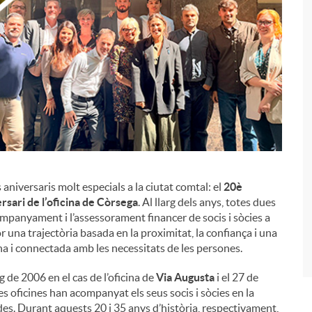
niversaris molt especials a la ciutat comtal: el
20è
i
rsari de l’oficina de Còrsega
. Al llarg dels anys, totes dues
ompanyament i l’assessorament financer de socis i sòcies a
una trajectòria basada en la proximitat, la confiança i una
a i connectada amb les necessitats de les persones.
 de 2006 en el cas de l’oficina de
Via Augusta
i el 27 de
es oficines han acompanyat els seus socis i sòcies en la
ides. Durant aquests 20 i 35 anys d’història, respectivament,