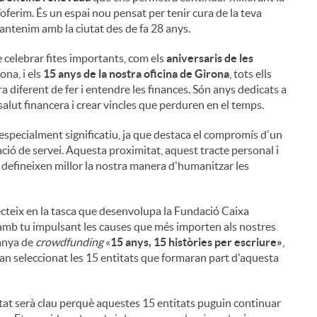
’oferim. És un espai nou pensat per tenir cura de la teva
mantenim amb la ciutat des de fa 28 anys.
 celebrar fites importants, com els
aniversaris de les
ona, ​​i els
15 anys de la nostra oficina de Girona
, tots ells
a diferent de fer i entendre les finances. Són anys dedicats a
salut financera i crear vincles que perduren en el temps.
especialment significatiu, ja que destaca el compromís d'un
ció de servei. Aquesta proximitat, aquest tracte personal i
defineixen millor la nostra manera d'humanitzar les
teix en la tasca que desenvolupa la Fundació Caixa
amb tu impulsant les causes que més importen als nostres
panya de
crowdfunding
«
15 anys, 15 històries per escriure»
,
'han seleccionat les 15 entitats que formaran part d'aquesta
i
tat serà clau perquè aquestes 15 entitats puguin continuar