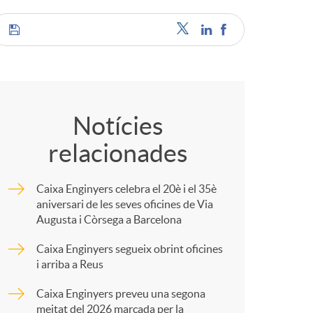
C
o
Notícies
relacionades
m
Caixa Enginyers celebra el 20è i el 35è
p
aniversari de les seves oficines de Via
Augusta i Còrsega a Barcelona
a
Caixa Enginyers segueix obrint oficines
i arriba a Reus
r
Caixa Enginyers preveu una segona
meitat del 2026 marcada per la