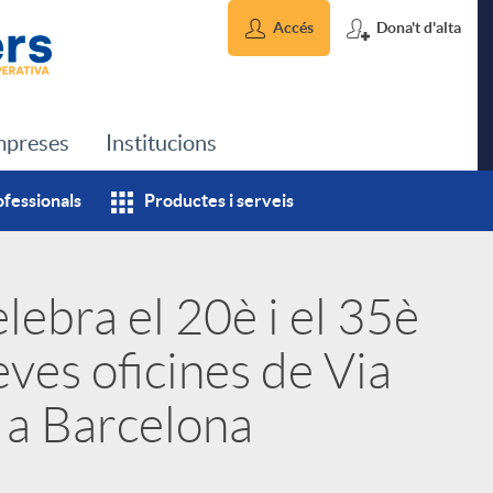
Accés
Dona't d'alta
preses
Institucions
ofessionals
Productes i serveis
lebra el 20è i el 35è
eves oficines de Via
 a Barcelona