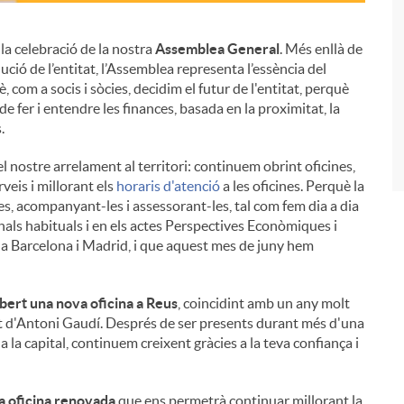
la celebració de la nostra
Assemblea General
. Més enllà de
ució de l’entitat, l’Assemblea representa l’essència del
i
 com a socis i sòcies, decidim el futur de l'entitat, perquè
 fer i entendre les finances, basada en la proximitat, la
.
el nostre arrelament al territori: continuem obrint oficines,
veis i millorant els
horaris d'atenció
a les oficines. Perquè la
es, acompanyant-les i assessorant-les, tal com fem dia a dia
canals habituals i en els actes Perspectives Econòmiques i
y a Barcelona i Madrid, i que aquest mes de juny hem
bert una nova oficina a Reus
, coincidint amb un any molt
 mort d'Antoni Gaudí. Després de ser presents durant més d'una
 la capital, continuem creixent gràcies a la teva confiança i
a oficina renovada
que ens permetrà continuar millorant la