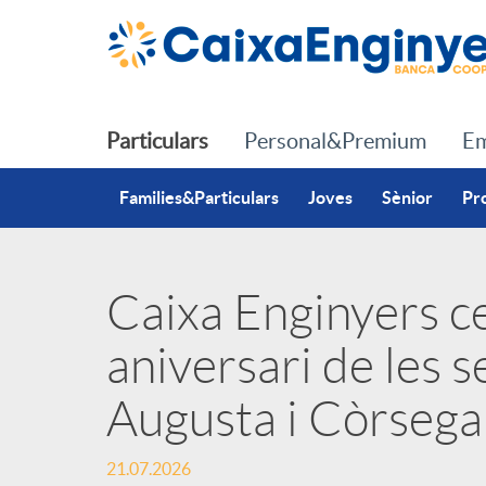
Salta al contingut principal
Particulars
Personal&Premium
Em
Families&Particulars
Joves
Sènior
Pr
Caixa Enginyers ce
P
aniversari de les s
u
Augusta i Còrsega
b
21.07.2026