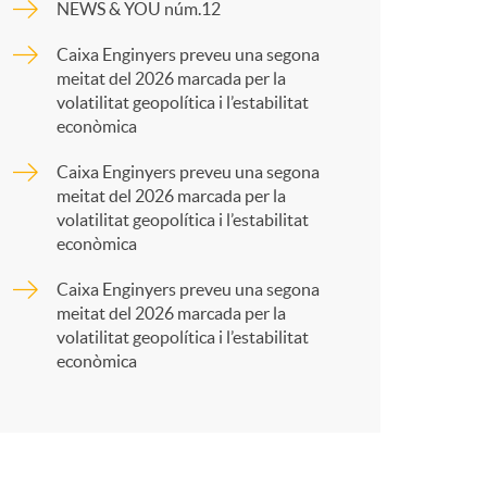
o
NEWS & YOU núm.12
p
Caixa Enginyers preveu una segona
m
meitat del 2026 marcada per la
a
volatilitat geopolítica i l’estabilitat
a
econòmica
r
Caixa Enginyers preveu una segona
meitat del 2026 marcada per la
volatilitat geopolítica i l’estabilitat
t
econòmica
Caixa Enginyers preveu una segona
meitat del 2026 marcada per la
volatilitat geopolítica i l’estabilitat
econòmica
r
a