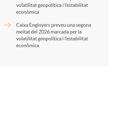
volatilitat geopolítica i l’estabilitat
t
econòmica
Caixa Enginyers preveu una segona
meitat del 2026 marcada per la
volatilitat geopolítica i l’estabilitat
econòmica
r
a
X
a
r