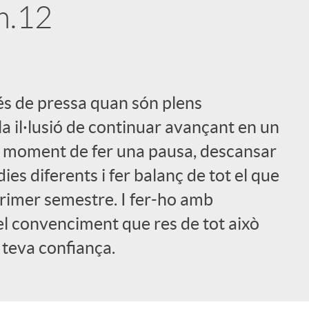
m.12
s de pressa quan són plens
i
 la il·lusió de continuar avançant en un
el moment de fer una pausa, descansar
ies diferents i fer balanç de tot el que
l
rimer semestre. I fer-ho amb
 el convenciment que res de tot això
 teva confiança.