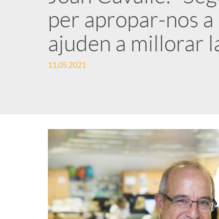
per apropar-nos a 
n
ajuden a millorar l
g
11.05.2021
u
t
s