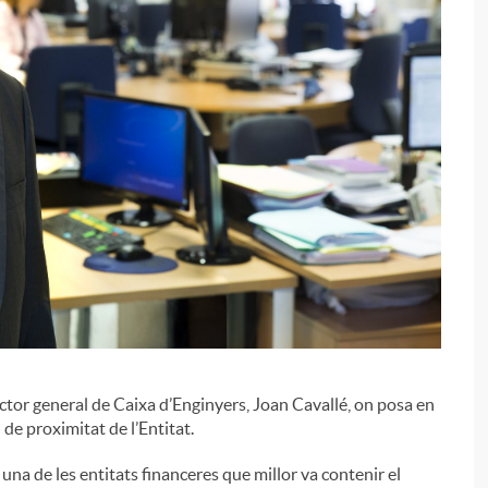
i
l
i
ector general de Caixa d’Enginyers, Joan Cavallé, on posa en
 de proximitat de l’Entitat.
 una de les entitats financeres que millor va contenir el