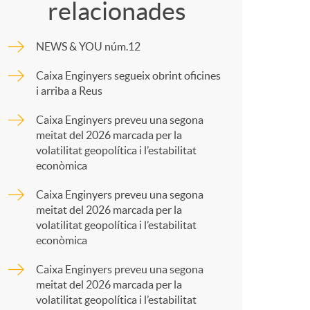
c
relacionades
m
NEWS & YOU núm.12
p
Caixa Enginyers segueix obrint oficines
a
i arriba a Reus
a
Caixa Enginyers preveu una segona
meitat del 2026 marcada per la
r
volatilitat geopolítica i l’estabilitat
econòmica
s
t
Caixa Enginyers preveu una segona
meitat del 2026 marcada per la
volatilitat geopolítica i l’estabilitat
econòmica
Caixa Enginyers preveu una segona
r
meitat del 2026 marcada per la
volatilitat geopolítica i l’estabilitat