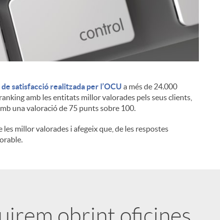
de satisfacció realitzada per l’OCU
a més de 24.000
i
ranking amb les entitats millor valorades pels seus clients,
amb una valoració de 75 punts sobre 100.
e les millor valorades i afegeix que, de les respostes
lorable.
uirem obrint oficines