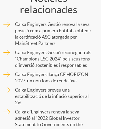
relacionades
m
Caixa Enginyers Gestió renova la seva
p
posició com a primera Entitat a obtenir
la certificació ASG atorgada per
MainStreet Partners
a
Caixa Enginyers Gestió reconeguda als
“Champions ESG 2024” pels seus fons
d'inversió sostenibles i responsables
r
Caixa Enginyers llança CE HORIZON
2027, un nou fons de renda fixa
t
Caixa Enginyers preveu una
estabilització de la inflació superior al
2%
Caixa d'Enginyers renova la seva
adhesió al “2022 Global Investor
r
Statement to Governments on the