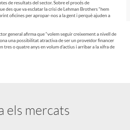
es de resultats del sector. Sobre el procés de
que des que va esclatar la crisi de Lehman Brothers “hem
brint oficines per apropar-nos a la gent i perquè ajuden a
ector general afirma que “volem seguir creixement a nivell de
ona una possibilitat atractiva de ser un proveïdor financer
en tres o quatre anys en volum d’actius i arribar a la xifra de
ta els mercats