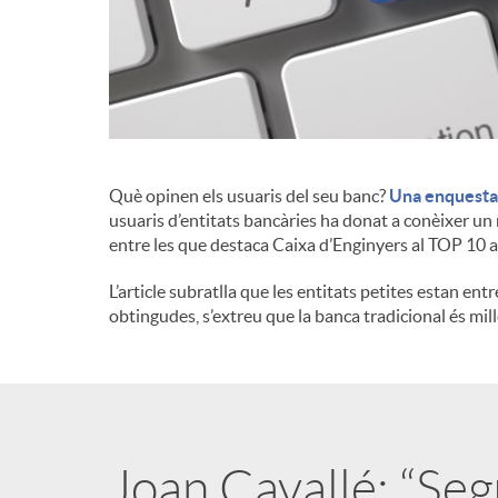
d
e
c
Què opinen els usuaris del seu banc?
Una enquesta 
usuaris d’entitats bancàries ha donat a conèixer un 
entre les que destaca Caixa d’Enginyers al TOP 10 
o
L’article subratlla que les entitats petites estan entr
obtingudes, s’extreu que la banca tradicional és mil
n
t
i
Joan Cavallé: “Seg