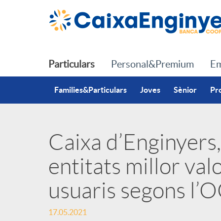
Salta al contingut principal
Particulars
Personal&Premium
Em
Families&Particulars
Joves
Sènior
Pr
Caixa d’Enginyers,
P
entitats millor val
u
usuaris segons l’
b
17.05.2021