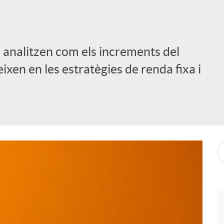
 analitzen com els increments del
ixen en les estratègies de renda fixa i
i
l