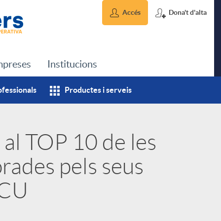
Accés
Dona't d'alta
preses
Institucions
ofessionals
Productes i serveis
 al TOP 10 de les
orades pels seus
OCU