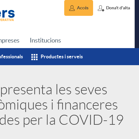
Accés
Dona't d'alta
preses
Institucions
ofessionals
Productes i serveis
presenta les seves
òmiques i financeres
ades per la COVID-19