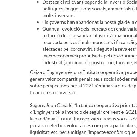
Destaca el rellevant paper de la Inversió Soc
polítiques en qüestions socials, ambientals i 
molts inversors.
Els governs han abandonat la nostàlgia de la o
Quant a l’evolució dels mercats de renda variabl
reducció del risc sanitari afavorirà una normal
recolzada pels estímuls monetaris i fiscals. S
afectades pel coronavirus degut a la seva est
macroeconòmica propulsada pel descobriment d
industrial (automoció, construcció, turisme, etc
Caixa d’Enginyers és una Entitat cooperativa, prope
genera valor compartit per als seus socis i sòcies m
sobre perspectives per al 2021 s’emmarca dins de p
financeres i d’inversió.
Segons Joan Cavallé, “la banca cooperativa prioritza 
d’Enginyers té la intenció de seguir creixent el 2021 
la pandèmia l’Entitat ha recolzats els seus socis i sò
per als col·lectius vulnerables com per a particular
liquiditat, etc. per a mitigar l’impacte econòmic que 