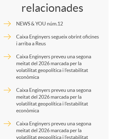
o
relacionades
m
m
NEWS & YOU núm.12
p
a
Caixa Enginyers segueix obrint oficines
i arriba a Reus
a
Caixa Enginyers preveu una segona
meitat del 2026 marcada per la
r
volatilitat geopolítica i l’estabilitat
econòmica
t
Caixa Enginyers preveu una segona
meitat del 2026 marcada per la
volatilitat geopolítica i l’estabilitat
econòmica
Caixa Enginyers preveu una segona
r
meitat del 2026 marcada per la
volatilitat geopolítica i l’estabilitat