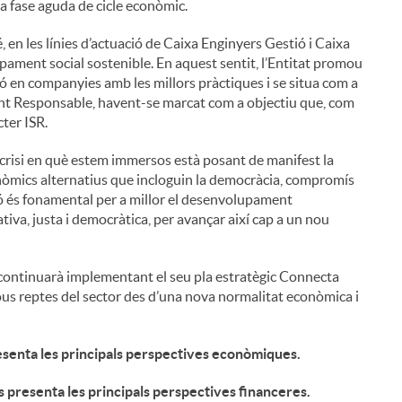
a fase aguda de cicle econòmic.
 en les línies d’actuació de Caixa Enginyers Gestió i Caixa
pament social sostenible. En aquest sentit, l’Entitat promou
rsió en companyies amb les millors pràctiques i se situa com a
ment Responsable, havent-se marcat com a objectiu que, com
cter ISR.
a crisi en què estem immersos està posant de manifest la
nòmics alternatius que incloguin la democràcia, compromís
ació és fonamental per a millor el desenvolupament
tiva, justa i democràtica, per avançar així cap a un nou
continuarà implementant el seu pla estratègic Connecta
ous reptes del sector des d’una nova normalitat econòmica i
resenta les principals perspectives econòmiques.
s presenta les principals perspectives financeres.