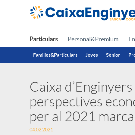
Salta al contingut principal
Particulars
Personal&Premium
Em
Families&Particulars
Joves
Sènior
Pr
Caixa d’Enginyers 
P
perspectives econ
u
per al 2021 marc
b
04.02.2021