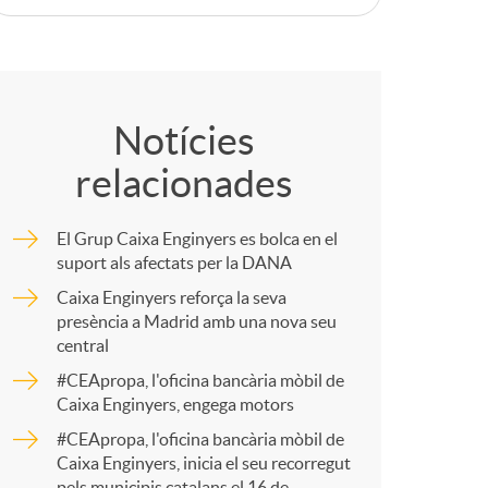
C
o
Notícies
relacionades
m
El Grup Caixa Enginyers es bolca en el
p
suport als afectats per la DANA
Caixa Enginyers reforça la seva
presència a Madrid amb una nova seu
a
central
#CEApropa, l'oficina bancària mòbil de
r
Caixa Enginyers, engega motors
#CEApropa, l'oficina bancària mòbil de
Caixa Enginyers, inicia el seu recorregut
t
pels municipis catalans el 16 de