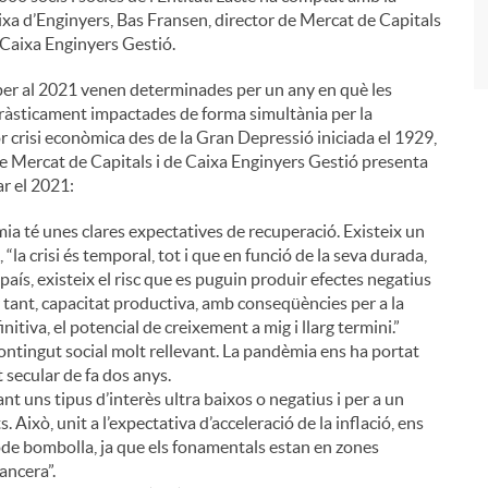
aixa d’Enginyers, Bas Fransen, director de Mercat de Capitals
 Caixa Enginyers Gestió.
per al 2021 venen determinades per un any en què les
dràsticament impactades de forma simultània per la
crisi econòmica des de la Gran Depressió iniciada el 1929,
de Mercat de Capitals i de Caixa Enginyers Gestió presenta
r el 2021:
a té unes clares expectatives de recuperació. Existeix un
“la crisi és temporal, tot i que en funció de la seva durada,
país, existeix el risc que es puguin produir efectes negatius
r tant, capacitat productiva, amb conseqüències per a la
initiva, el potencial de creixement a mig i llarg termini.”
ntingut social molt rellevant. La pandèmia ens ha portat
 secular de fa dos anys.
t uns tipus d’interès ultra baixos o negatius i per a un
. Això, unit a l’expectativa d’acceleració de la inflació, ens
ode bombolla, ja que els fonamentals estan en zones
ancera”.