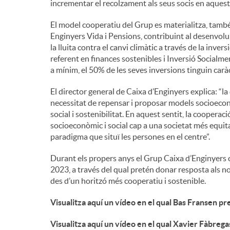
incrementar el recolzament als seus socis en aquest
El model cooperatiu del Grup es materialitza, també,
Enginyers Vida i Pensions, contribuint al desenvolu
la lluita contra el canvi climàtic a través de la inve
referent en finances sostenibles i Inversió Social
a mínim, el 50% de les seves inversions tinguin carà
El director general de Caixa d’Enginyers explica: “l
necessitat de repensar i proposar models socioeco
social i sostenibilitat. En aquest sentit, la cooper
socioeconòmic i social cap a una societat més equita
paradigma que situï les persones en el centre”.
Durant els propers anys el Grup Caixa d’Enginyers 
2023, a través del qual pretén donar resposta als n
des d’un horitzó més cooperatiu i sostenible.
Visualitza aquí un vídeo en el qual Bas Fransen p
Visualitza aquí un vídeo en el qual Xavier Fàbrega