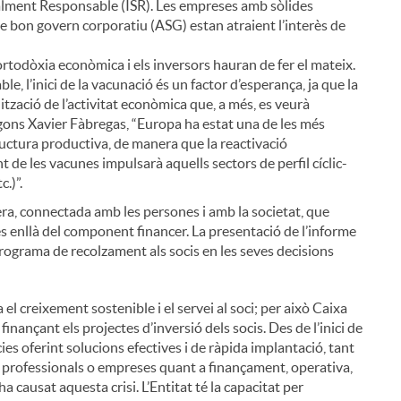
ialment Responsable (ISR). Les empreses amb sòlides
de bon govern corporatiu (ASG) estan atraient l’interès de
rtodòxia econòmica i els inversors hauran de fer el mateix.
e, l’inici de la vacunació és un factor d’esperança, ja que la
ització de l’activitat econòmica que, a més, es veurà
egons Xavier Fàbregas, “Europa ha estat una de les més
ructura productiva, de manera que la reactivació
e les vacunes impulsarà aquells sectors de perfil cíclic-
.)”.
i
ra, connectada amb les persones i amb la societat, que
és enllà del component financer. La presentació de l’informe
rograma de recolzament als socis en les seves decisions
el creixement sostenible i el servei al soci; per això Caixa
l
finançant els projectes d’inversió dels socis. Des de l’inici de
cies oferint solucions efectives i de ràpida implantació, tant
s, professionals o empreses quant a finançament, operativa,
ha causat aquesta crisi. L’Entitat té la capacitat per