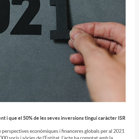
i
t i que el 50% de les seves inversions tingui caràcter ISR
e perspectives econòmiques i financeres globals per al 2021
000 socis i sòcies de l’Entitat. L’acte ha comptat amb la