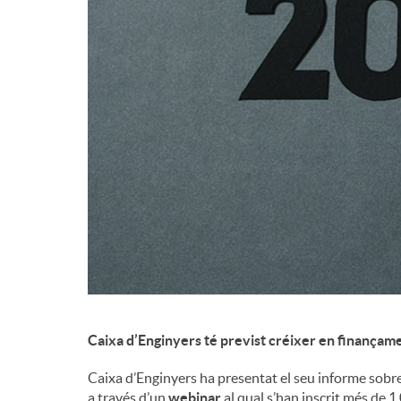
d
e
c
o
n
t
Caixa d’Enginyers té previst créixer en finançamen
i
Caixa d’Enginyers ha presentat el seu informe sobr
a través d’un
webinar
al qual s’han inscrit més de 1.