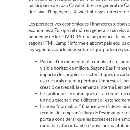
participació de Joan Cavallé, director general de C
n
de Caixa d’Enginyers, i Xavier Fàbregas, director de
Les perspectives econòmiques i financeres globals 
g
economies d’Europa i el món en general s’han vist 
pandèmia de la COVID-19, que ha provocat la major 
segons l’FMI. L’ampli informe elaborat pels equips 
u
les següents conclusions sobre el que podem espera
Partim d’un moment molt complicat i l’economi
t
visible horitzó de millora. Segons Bas Fransen, 
impacte i les pròpies característiques de cada 
estructurals quant a pèrdua d’empreses. I, pe
s
creació de treball, la demanda interna i, en def
Les polítiques econòmiques estan tenint un co
un nou escenari, molt diferent a l’estancament
La nova “normalitat” financera està determinan
termini de temps més llarg de l’estimat per tots
porta a considerar que les borses estan en m
raonables d’acord amb la “nova normalitat fin