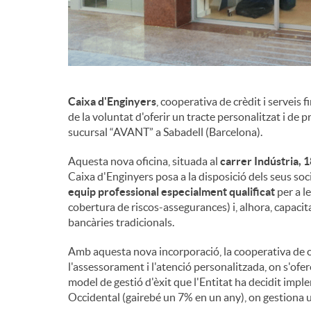
Caixa d'Enginyers
, cooperativa de crèdit i serveis 
de la voluntat d'oferir un tracte personalitzat i de p
sucursal “AVANT” a Sabadell (Barcelona).
Aquesta nova oficina, situada al
carrer Indústria, 
Caixa d'Enginyers posa a la disposició dels seus soc
equip professional especialment qualificat
per a l
cobertura de riscos-assegurances) i, alhora, capacit
bancàries tradicionals.
Amb aquesta nova incorporació, la cooperativa de c
l'assessorament i l'atenció personalitzada, on s'ofer
model de gestió d'èxit que l'Entitat ha decidit impl
Occidental (gairebé un 7% en un any), on gestiona 