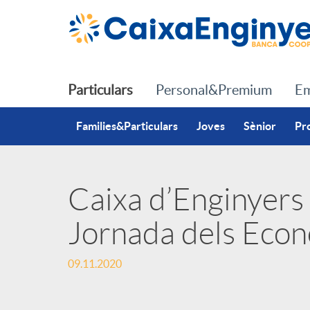
Salta al contingut principal
Particulars
Personal&Premium
Em
Families&Particulars
Joves
Sènior
Pr
Caixa d’Enginyers 
P
Jornada dels Econ
u
09.11.2020
b