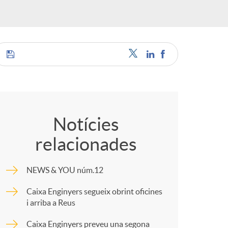
a
C
s
o
Notícies
relacionades
m
NEWS & YOU núm.12
p
Caixa Enginyers segueix obrint oficines
i arriba a Reus
a
Caixa Enginyers preveu una segona