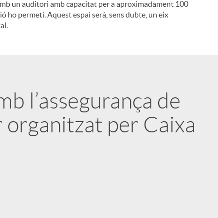
arà amb un auditori amb capacitat per a aproximadament 100
ió ho permeti. Aquest espai serà, sens dubte, un eix
i
al.
l
amb l’assegurança de
r organitzat per Caixa