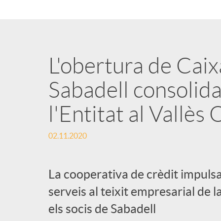
n
g
L'obertura de Caix
u
Sabadell consolida
l'Entitat al Vallès
t
02.11.2020
s
La cooperativa de crèdit impulsa
serveis al teixit empresarial de
els socis de Sabadell