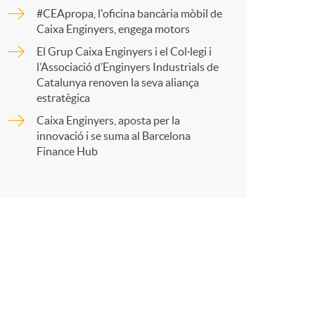
o
r
#CEApropa, l'oficina bancària mòbil de
Caixa Enginyers, engega motors
m
El Grup Caixa Enginyers i el Col·legi i
t
l’Associació d’Enginyers Industrials de
a
Catalunya renoven la seva aliança
estratègica
Caixa Enginyers, aposta per la
innovació i se suma al Barcelona
r
Finance Hub
a
X
a