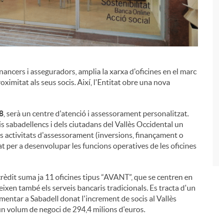
financers i asseguradors, amplia la xarxa d'oficines en el marc
i
roximitat als seus socis. Així, l'Entitat obre una nova
18
, serà un centre d'atenció i assessorament personalitzat.
is sabadellencs i dels ciutadans del Vallès Occidental un
es activitats d'assessorament (inversions, finançament o
at per a desenvolupar les funcions operatives de les oficines
rèdit suma ja 11 oficines tipus “AVANT”, que se centren en
eixen també els serveis bancaris tradicionals. Es tracta d'un
ementar a Sabadell donat l'increment de socis al Vallès
un volum de negoci de 294,4 milions d'euros.