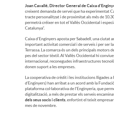
Joan Cavallé, Director General de Caixa d'Enginy
creixent demanda de servei que ha experimentat Caixa
tracte personalitzat i de proximitat als més de 10.
permetrà créixer en tot el Vallès Occidental i espe
Catalunya”.
Caixa d'Enginyers aposta per Sabadell, una ciutat 
important activitat comercial i de serveis i per ser 
Terrassa. La comarca és un dels principals motors d
pes del sector tèxtil. Al Vallès Occidental hi convi
internacional, reconegudes infraestructures tecnolò
donen suport a les empreses.
La cooperativa de crèdit i les institucions lligades 
d’Enginyers) han arribat a un acord amb la Fundació
plataforma col·laborativa de l'Enginyeria, que permet
digitalització, a més de prestar els serveis encamina
dels seus socis i clients
, enfortint el teixit empresar
mes de novembre.