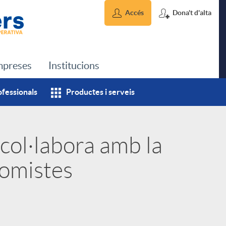
Accés
Dona't d'alta
preses
Institucions
ofessionals
Productes i serveis
col·labora amb la
omistes