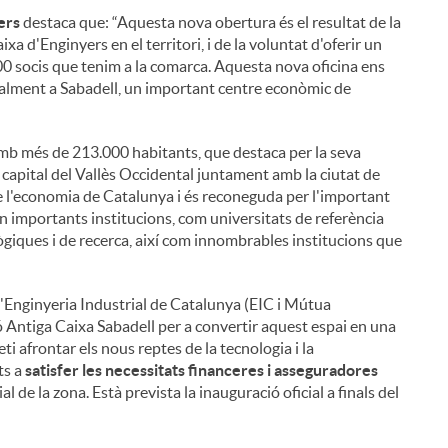
ers
destaca que: “Aquesta nova obertura és el resultat de la
 d'Enginyers en el territori, i de la voluntat d'oferir un
300 socis que tenim a la comarca. Aquesta nova oficina ens
cialment a Sabadell, un important centre econòmic de
amb més de 213.000 habitants, que destaca per la seva
la capital del Vallès Occidental juntament amb la ciutat de
e l'economia de Catalunya i és reconeguda per l'important
uen importants institucions, com universitats de referència
giques i de recerca, així com innombrables institucions que
a l'Enginyeria Industrial de Catalunya (EIC i Mútua
 Antiga Caixa Sabadell per a convertir aquest espai en una
i afrontar els nous reptes de la tecnologia i la
ts a
satisfer les necessitats financeres i asseguradores
ial de la zona. Està prevista la inauguració oficial a finals del