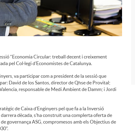
i
essió “Economia Circular: treball decent i creixement
ada pel Col·legi d’Economistes de Catalunya.
yers, va participar com a president de la sessió que
ipar: David de los Santos, director de Qhse de Provital;
c Valencia, responsable de Medi Ambient de Damm; i Jordi
tègic de Caixa d’Enginyers pel que fa a la Inversió
 darrera dècada, s’ha construït una complerta oferta de
ls i de governança ASG, compromesos amb els Objectius de
30”.