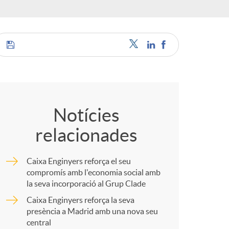
o
r
d
C
'
o
Notícies
i
relacionades
m
d
Caixa Enginyers reforça el seu
p
compromís amb l'economia social amb
la seva incorporació al Grup Clade
i
Caixa Enginyers reforça la seva
a
presència a Madrid amb una nova seu
central