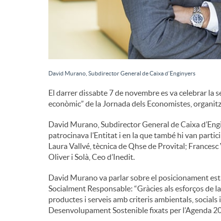
d
e
David Murano, Subdirector General de Caixa d’Enginyers
c
El darrer dissabte 7 de novembre es va celebrar la s
econòmic” de la Jornada dels Economistes, organitz
o
David Murano, Subdirector General de Caixa d’Engin
patrocinava l’Entitat i en la que també hi van partic
n
Laura Vallvé, tècnica de Qhse de Provital; Frances
Oliver i Solà, Ceo d’Inedit.
t
David Murano va parlar sobre el posicionament estra
Socialment Responsable: “Gràcies als esforços de la
productes i serveis amb criteris ambientals, socia
i
Desenvolupament Sostenible fixats per l’Agenda 20