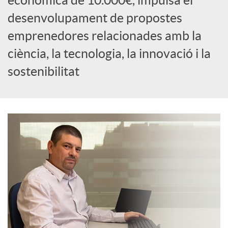
econòmica de 10.000€, impulsa el
c
desenvolupament de propostes
emprenedores relacionades amb la
i
ciència, la tecnologia, la innovació i la
sostenibilitat
a
l
s