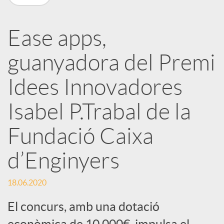
a
Ease apps,
r
guanyadora del Premi
x
Idees Innovadores
e
Isabel P.Trabal de la
Fundació Caixa
s
d’Enginyers
S
18.06.2020
o
El concurs, amb una dotació