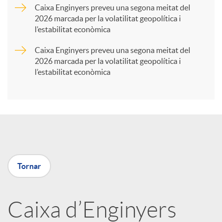
Caixa Enginyers preveu una segona meitat del
2026 marcada per la volatilitat geopolítica i
t
l’estabilitat econòmica
Caixa Enginyers preveu una segona meitat del
i
2026 marcada per la volatilitat geopolítica i
l’estabilitat econòmica
r
a
X
Tornar
a
Caixa d’Enginyers
r