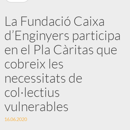
X
a
La Fundació Caixa
d’Enginyers participa
r
en el Pla Càritas que
x
cobreix les
e
necessitats de
col·lectius
s
vulnerables
S
16.06.2020