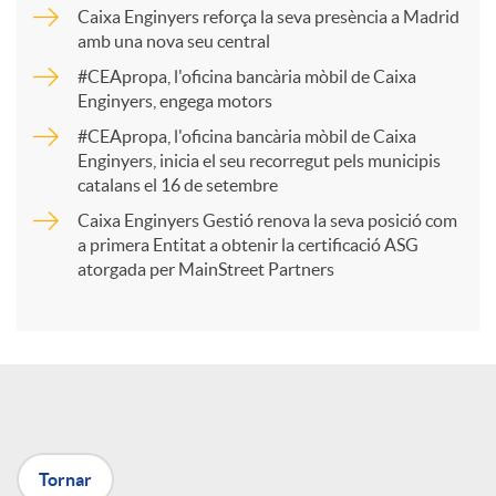
p
Caixa Enginyers reforça la seva presència a Madrid
amb una nova seu central
a
#CEApropa, l'oficina bancària mòbil de Caixa
Enginyers, engega motors
r
#CEApropa, l'oficina bancària mòbil de Caixa
Enginyers, inicia el seu recorregut pels municipis
catalans el 16 de setembre
t
Caixa Enginyers Gestió renova la seva posició com
a primera Entitat a obtenir la certificació ASG
i
atorgada per MainStreet Partners
r
a
Tornar