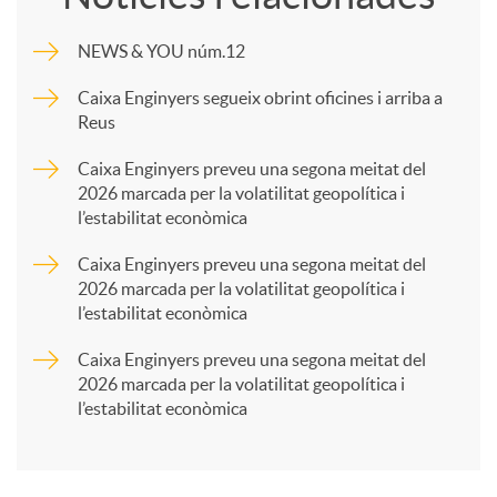
m
NEWS & YOU núm.12
p
Caixa Enginyers segueix obrint oficines i arriba a
Reus
a
Caixa Enginyers preveu una segona meitat del
2026 marcada per la volatilitat geopolítica i
l’estabilitat econòmica
r
Caixa Enginyers preveu una segona meitat del
2026 marcada per la volatilitat geopolítica i
t
l’estabilitat econòmica
Caixa Enginyers preveu una segona meitat del
i
2026 marcada per la volatilitat geopolítica i
l’estabilitat econòmica
r