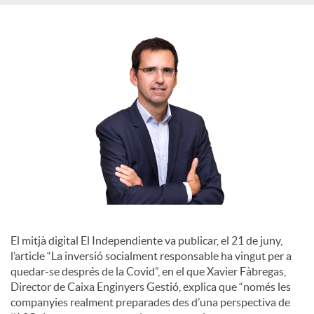
S
o
c
i
a
l
El mitjà digital El Independiente va publicar, el 21 de juny,
l’article “La inversió socialment responsable ha vingut per a
quedar-se després de la Covid”, en el que Xavier Fàbregas,
s
Director de Caixa Enginyers Gestió, explica que “només les
companyies realment preparades des d’una perspectiva de