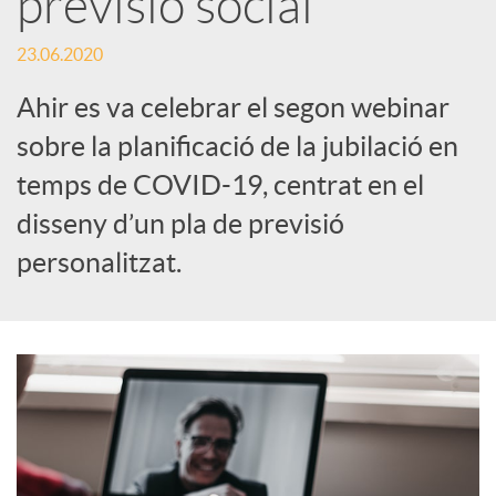
previsió social
c
23.06.2020
Ahir es va celebrar el segon webinar
a
sobre la planificació de la jubilació en
temps de COVID-19, centrat en el
d
disseny d’un pla de previsió
personalitzat.
o
r
d
e