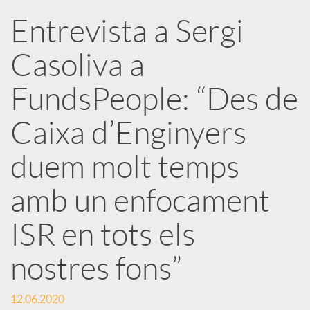
Entrevista a Sergi
r
Casoliva a
x
FundsPeople: “Des de
e
Caixa d’Enginyers
duem molt temps
s
amb un enfocament
S
ISR en tots els
o
nostres fons”
c
12.06.2020