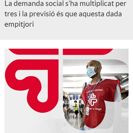
o
La demanda social s’ha multiplicat per
tres i la previsió és que aquesta dada
c
empitjori
i
a
l
s