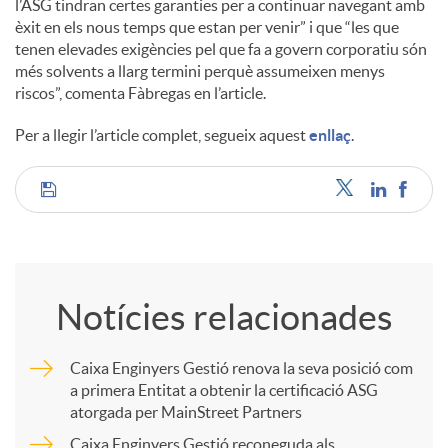
l’ASG tindran certes garanties per a continuar navegant amb
èxit en els nous temps que estan per venir” i que “les que
tenen elevades exigències pel que fa a govern corporatiu són
més solvents a llarg termini perquè assumeixen menys
riscos”, comenta Fàbregas en l’article.
Per a llegir l’article complet, segueix aquest
enllaç
.
C
o
Notícies relacionades
m
Caixa Enginyers Gestió renova la seva posició com
a primera Entitat a obtenir la certificació ASG
p
atorgada per MainStreet Partners
Caixa Enginyers Gestió reconeguda als