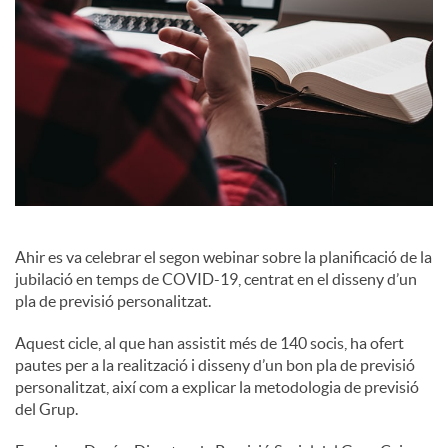
c
o
n
t
Ahir es va celebrar el segon webinar sobre la planificació de la
jubilació en temps de COVID-19, centrat en el disseny d’un
i
pla de previsió personalitzat.
Aquest cicle, al que han assistit més de 140 socis, ha ofert
n
pautes per a la realització i disseny d’un bon pla de previsió
personalitzat, així com a explicar la metodologia de previsió
del Grup.
g