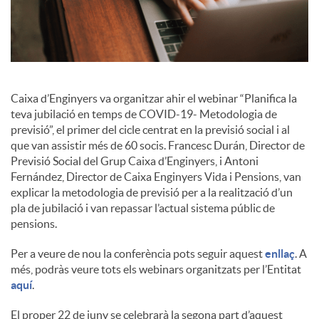
i
a
Caixa d’Enginyers va organitzar ahir el webinar “Planifica la
teva jubilació en temps de COVID-19- Metodologia de
l
previsió”, el primer del cicle centrat en la previsió social i al
que van assistir més de 60 socis. Francesc Durán, Director de
Previsió Social del Grup Caixa d’Enginyers, i Antoni
s
Fernández, Director de Caixa Enginyers Vida i Pensions, van
explicar la metodologia de previsió per a la realització d’un
pla de jubilació i van repassar l’actual sistema públic de
pensions.
Per a veure de nou la conferència pots seguir aquest
enllaç
. A
més, podràs veure tots els webinars organitzats per l’Entitat
aquí
.
El proper 22 de juny se celebrarà la segona part d’aquest