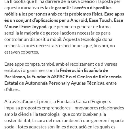
La filosofia que hi ha darrere de la seva creació i l’aposta per
aquesta iniciativa és la de
garantir l’accés a dispositius
mòbils a les persones amb certs problemes físics. Ease apps
és un conjunt d’aplicacions per a Android, Ease Touch, Ease
Mouse i Ease Joypad,
que permeten generar de forma
senzilla la majoria de gestos i accions necessàries per a
controlar un dispositiu mòbil. Aquesta tecnologia dona
resposta a unes necessitats específiques que, fins ara, no
estaven cobertes.
Ease apps compta, també, amb el recolzament de diverses
entitats i organismes com la
Federación Española de
Parkinson, la Fundació ASPACE o el Centro de Referencia
Estatal de Autonomía Personal y Ayudas Técnicas
, entre
d’altres.
A través d’aquest premi, la Fundació Caixa d’Enginyers
impulsa propostes emprenedores i innovadores relacionades
amb la ciència i la tecnologia i que contribueixen a la
sostenibilitat, la cura del medi ambient i que generen impacte
social. Totes aquestes són línies d’actuació en les quals es