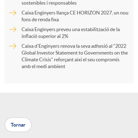
sostenibles i responsables
Caixa Enginyers llança CE HORIZON 2027, un nou
r
fons de renda fixa
Caixa Enginyers preveu una estabilització de la
t
inflació superior al 2%
Caixa d'Enginyers renova la seva adhesió al “2022
i
Global Investor Statement to Governments on the
Climate Crisis” reforçant així el seu compromís
amb el medi ambient
r
a
X
Tornar
a