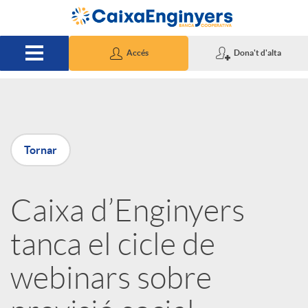
Salta al contingut principal
Accés
Dona't d'alta
P
Tornar
u
Caixa d’Enginyers
b
tanca el cicle de
l
webinars sobre
i