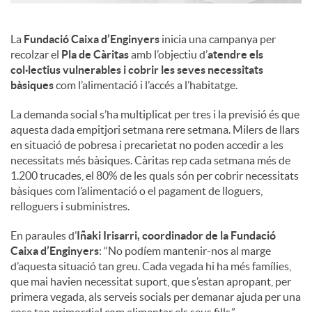
La
Fundació Caixa d’Enginyers
inicia una campanya per
recolzar el
Pla de Càritas
amb l’objectiu d’
atendre els
col·lectius vulnerables i cobrir les seves necessitats
bàsiques
com l’alimentació i l’accés a l’habitatge.
La demanda social s’ha multiplicat per tres i la previsió és que
aquesta dada empitjori setmana rere setmana. Milers de llars
en situació de pobresa i precarietat no poden accedir a les
necessitats més bàsiques. Càritas rep cada setmana més de
1.200 trucades, el 80% de les quals són per cobrir necessitats
bàsiques com l’alimentació o el pagament de lloguers,
relloguers i subministres.
En paraules d’
Iñaki Irisarri, coordinador de la Fundació
Caixa d’Enginyers
: “No podíem mantenir-nos al marge
d’aquesta situació tan greu. Cada vegada hi ha més famílies,
que mai havien necessitat suport, que s’estan apropant, per
primera vegada, als serveis socials per demanar ajuda per una