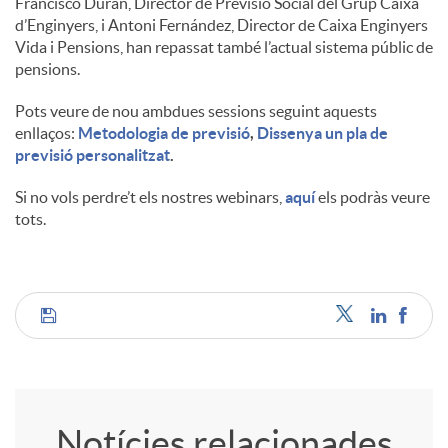
Francisco Durán, Director de Previsió Social del Grup Caixa
d’Enginyers, i Antoni Fernández, Director de Caixa Enginyers
u
Vida i Pensions, han repassat també l’actual sistema públic de
pensions.
t
Pots veure de nou ambdues sessions seguint aquests
enllaços:
Metodologia de previsió
,
Dissenya un pla de
previsió personalitzat
.
s
Si no vols perdre’t els nostres webinars,
aquí
els podràs veure
tots.
C
o
Notícies relacionades