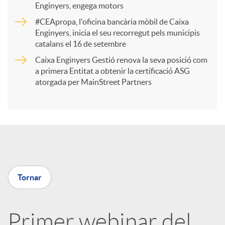
Enginyers, engega motors
r
#CEApropa, l'oficina bancària mòbil de Caixa
Enginyers, inicia el seu recorregut pels municipis
catalans el 16 de setembre
t
Caixa Enginyers Gestió renova la seva posició com
a primera Entitat a obtenir la certificació ASG
i
atorgada per MainStreet Partners
r
a
Tornar
X
a
Primer webinar del