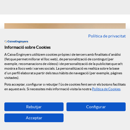
i
a
Política de privacitat
Informació sobre Cookies
l
A Caixa Enginyers utilitzem cookies pròpies i de tercers amb finalitats d'anàlisi
(fet que permet millorar el lloc web), de personalització de contingut (per
exemple, recomanacions de vídeos) i de personalització de la publicitat que se't
s
mostra a llocs web i xarxes socials. La personalització es realitza sobre la base
d'un perfil elaborat a partir dels teus hàbits de navegació (per exemple, pàgines
visitades).
Pots acceptar, configurar o rebutjar l'ús de cookies fent servir els botons facilitats
en aquest avís. Si necessites més informació visita la nostra
Política de Cookies
.
Rebutjar
Configurar
Els principals selectors d’Espanya han assenyalat per al mitjà
Acceptar
digital FundsPeople quines variacions ha portat aquesta crisi
en la seva manera de treballar i quin tipus de comunicació