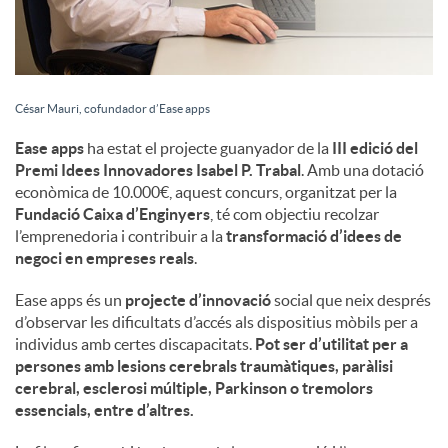
César Mauri, cofundador d’Ease apps
Ease apps
ha estat el projecte guanyador de la
III edició del
Premi Idees Innovadores Isabel P. Trabal
. Amb una dotació
econòmica de 10.000€, aquest concurs, organitzat per la
Fundació Caixa d’Enginyers
, té com objectiu recolzar
l’emprenedoria i contribuir a la
transformació d’idees de
negoci en empreses reals
.
Ease apps és un
projecte d’innovació
social que neix després
d’observar les dificultats d’accés als dispositius mòbils per a
individus amb certes discapacitats.
Pot ser d’utilitat per a
persones amb lesions cerebrals traumàtiques, paràlisi
cerebral, esclerosi múltiple, Parkinson o tremolors
essencials, entre d’altres.