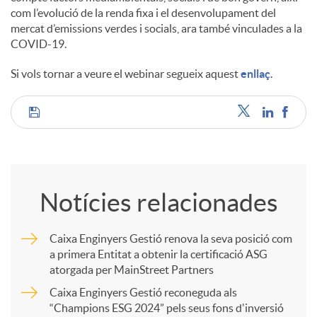
com l’evolució de la renda fixa i el desenvolupament del
mercat d’emissions verdes i socials, ara també vinculades a la
COVID-19.
Si vols tornar a veure el webinar segueix aquest
enllaç
.
C
o
Notícies relacionades
m
Caixa Enginyers Gestió renova la seva posició com
a primera Entitat a obtenir la certificació ASG
p
atorgada per MainStreet Partners
Caixa Enginyers Gestió reconeguda als
a
“Champions ESG 2024” pels seus fons d'inversió