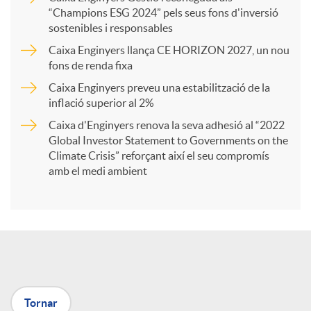
a
“Champions ESG 2024” pels seus fons d'inversió
sostenibles i responsables
Caixa Enginyers llança CE HORIZON 2027, un nou
r
fons de renda fixa
Caixa Enginyers preveu una estabilització de la
t
inflació superior al 2%
Caixa d'Enginyers renova la seva adhesió al “2022
i
Global Investor Statement to Governments on the
Climate Crisis” reforçant així el seu compromís
amb el medi ambient
r
a
X
Tornar