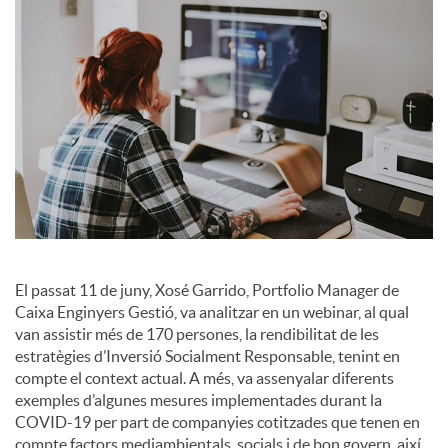
a
l
s
El passat 11 de juny, Xosé Garrido, Portfolio Manager de
Caixa Enginyers Gestió, va analitzar en un webinar, al qual
van assistir més de 170 persones, la rendibilitat de les
estratègies d’Inversió Socialment Responsable, tenint en
compte el context actual. A més, va assenyalar diferents
exemples d’algunes mesures implementades durant la
COVID-19 per part de companyies cotitzades que tenen en
compte factors mediambientals, socials i de bon govern, així