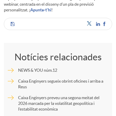
webinar, centrada en el disseny d’un pla de previsió
personalitzat. ¡
Apunta-t'hi
!
C
o
Notícies relacionades
m
NEWS & YOU núm.12
p
Caixa Enginyers segueix obrint oficines i arriba a
Reus
a
Caixa Enginyers preveu una segona meitat del
2026 marcada per la volatilitat geopolítica i
l’estabilitat econòmica
r