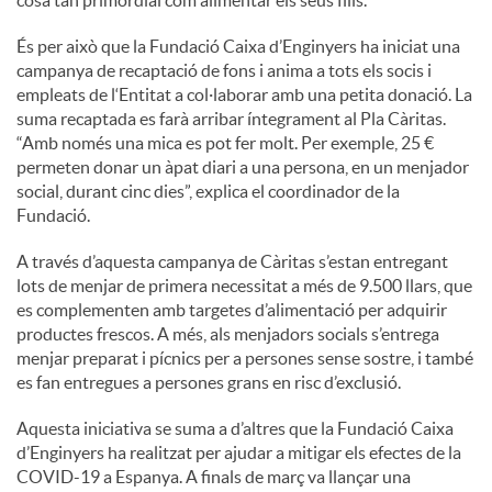
cosa tan primordial com alimentar els seus fills.”
És per això que la Fundació Caixa d’Enginyers ha iniciat una
campanya de recaptació de fons i anima a tots els socis i
empleats de l‘Entitat a col·laborar amb una petita donació. La
suma recaptada es farà arribar íntegrament al Pla Càritas.
“Amb només una mica es pot fer molt. Per exemple, 25 €
permeten donar un àpat diari a una persona, en un menjador
social, durant cinc dies”, explica el coordinador de la
Fundació.
A través d’aquesta campanya de Càritas s’estan entregant
lots de menjar de primera necessitat a més de 9.500 llars, que
es complementen amb targetes d’alimentació per adquirir
productes frescos. A més, als menjadors socials s’entrega
menjar preparat i pícnics per a persones sense sostre, i també
es fan entregues a persones grans en risc d’exclusió.
Aquesta iniciativa se suma a d’altres que la Fundació Caixa
d’Enginyers ha realitzat per ajudar a mitigar els efectes de la
COVID-19 a Espanya. A finals de març va llançar una