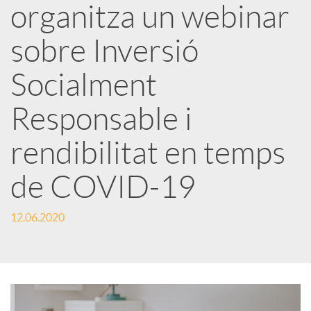
organitza un webinar
x
sobre Inversió
e
Socialment
Responsable i
s
rendibilitat en temps
S
de COVID-19
o
12.06.2020
c
i