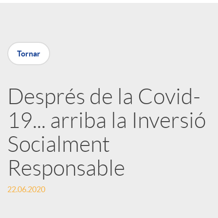
a
X
Tornar
a
Després de la Covid-
r
19... arriba la Inversió
x
Socialment
e
Responsable
22.06.2020
s