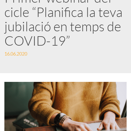
cicle “Planifica la teva
r
jubilació en temps de
x
COVID-19”
e
16.06.2020
s
S
o
c