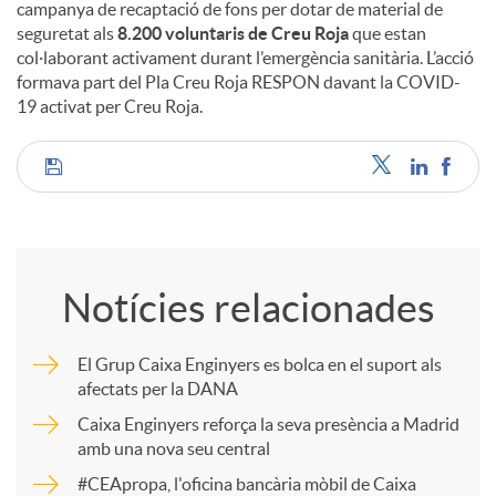
campanya de recaptació de fons per dotar de material de
seguretat als
8.200 voluntaris de Creu Roja
que estan
col·laborant activament durant l’emergència sanitària. L’acció
formava part del Pla Creu Roja RESPON davant la COVID-
19 activat per Creu Roja.
C
o
Notícies relacionades
m
El Grup Caixa Enginyers es bolca en el suport als
afectats per la DANA
p
Caixa Enginyers reforça la seva presència a Madrid
amb una nova seu central
a
#CEApropa, l'oficina bancària mòbil de Caixa