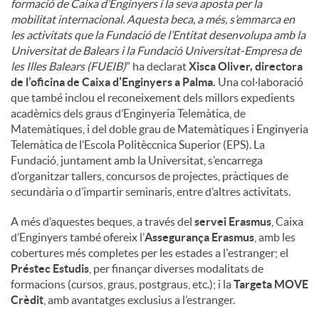
formació de Caixa d’Enginyers i la seva aposta per la
mobilitat internacional. Aquesta beca, a més, s’emmarca en
les activitats que la Fundació de l’Entitat desenvolupa amb la
Universitat de Balears i la Fundació Universitat-Empresa de
les Illes Balears (FUEIB)
” ha declarat
Xisca Oliver, directora
de l’oficina de Caixa d’Enginyers a Palma.
Una col·laboració
que també inclou el reconeixement dels millors expedients
acadèmics dels graus d’Enginyeria Telemàtica, de
Matemàtiques, i del doble grau de Matemàtiques i Enginyeria
Telemàtica de l’Escola Politèccnica Superior (EPS). La
Fundació, juntament amb la Universitat, s’encarrega
d’organitzar tallers, concursos de projectes, pràctiques de
secundària o d’impartir seminaris, entre d’altres activitats.
A més d’aquestes beques, a través del
servei Erasmus
, Caixa
d’Enginyers també ofereix l’
Assegurança Erasmus
, amb les
cobertures més completes per les estades a l'estranger; el
Préstec Estudis
, per finançar diverses modalitats de
formacions (cursos, graus, postgraus, etc.); i la
Targeta MOVE
Crèdit
, amb avantatges exclusius a l’estranger.