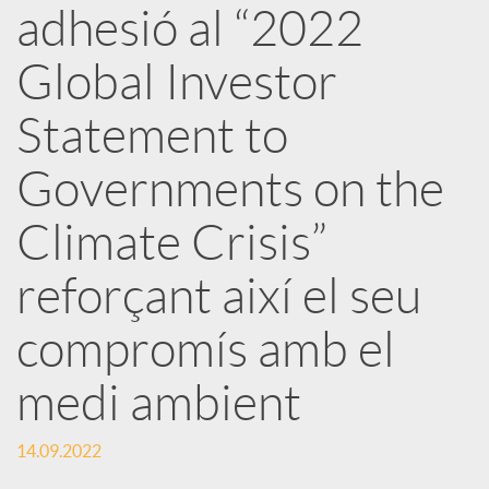
adhesió al “2022
x
Global Investor
e
Statement to
Governments on the
s
Climate Crisis”
S
reforçant així el seu
o
compromís amb el
medi ambient
c
14.09.2022
i