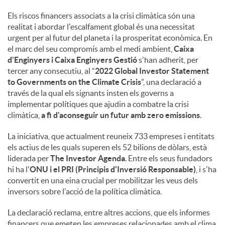
Els riscos financers associats a la crisi climàtica són una
realitat i abordar l'escalfament global és una necessitat
urgent per al futur del planeta i la prosperitat econòmica. En
el marc del seu compromís amb el medi ambient,
Caixa
d'Enginyers i Caixa Enginyers Gestió
s'han adherit, per
tercer any consecutiu, al “
2022 Global Investor Statement
to Governments on the Climate Crisis
”, una declaració a
través de la qual els signants insten els governs a
implementar polítiques que ajudin a combatre la crisi
climàtica,
a fi d'aconseguir un futur amb zero emissions
.
La iniciativa, que actualment reuneix 733 empreses i entitats
els actius de les quals superen els 52 bilions de dòlars, està
liderada per
The Investor Agenda
. Entre els seus fundadors
hi ha l'
ONU i el PRI (Principis d'Inversió Responsable)
, i s'ha
convertit en una eina crucial per mobilitzar les veus dels
inversors sobre l'acció de la política climàtica.
La declaració reclama, entre altres accions, que els informes
financers que emeten les empreses relacionades amb el clima