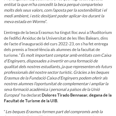
entitat la que m'ha concedit la beca perquè comparteixo
molts dels seus valors, com l’aposta per la sostenibilitat i el
medi ambient, i estic desitjant poder aplicar-los durant la
meva estada en Worms
”.
L’entrega de la beca Erasmus ha tingut lloc avui a l’Auditorium
de l’edifici Arxiduc de la Universitat de les Illes Balears, dins
de l’acte d’inauguració del curs 2022-23, on s’ha fet entrega
dels premis a l’excel·lència als alumnes de la facultat de
turisme. “
És molt important comptar amb entitats com Caixa
d'Enginyers, disposades a invertir en una formació de
qualitat dels nostres estudiants, ja que representen els futurs
professionals del nostre sector turístic. Gràcies a les beques
Erasmus de la Fundació Caixa d’Enginyers podem oferir als
nostres alumnes l’oportunitat de complementar i ampliar la
seva formació acadèmica i personal a països de la Unió
Europea
” ha declarat
Dolores Tirado Bennasar, degana de la
Facultat de Turisme de la UIB.
“
Les beques Erasmus formen part del compromís amb la