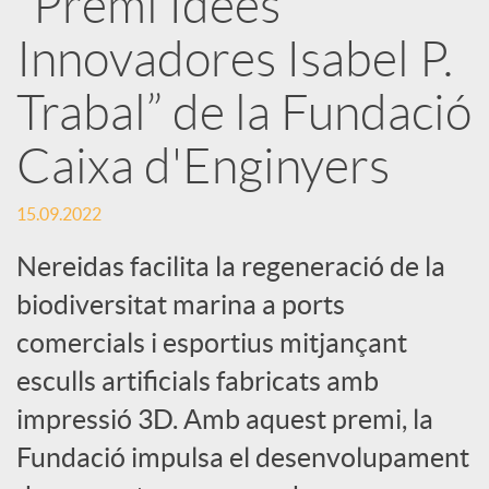
“Premi Idees
Innovadores Isabel P.
c
Trabal” de la Fundació
a
Caixa d'Enginyers
d
15.09.2022
o
Nereidas facilita la regeneració de la
biodiversitat marina a ports
r
comercials i esportius mitjançant
esculls artificials fabricats amb
d
impressió 3D. Amb aquest premi, la
Fundació impulsa el desenvolupament
e