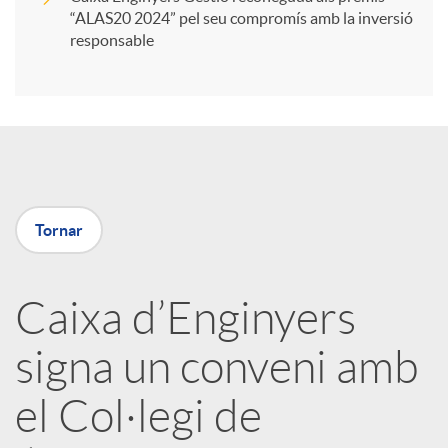
“ALAS20 2024” pel seu compromís amb la inversió
i
responsable
r
a
Tornar
X
a
Caixa d’Enginyers
signa un conveni amb
r
el Col·legi de
x