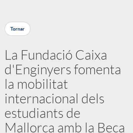
a
Tornar
X
a
La Fundació Caixa
d'Enginyers fomenta
r
la mobilitat
x
internacional dels
e
estudiants de
Mallorca amb la Beca
s