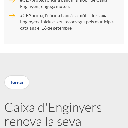
#CEApropa, l'oficina bancària mòbil de Caixa
Enginyers, engega motors
t
#CEApropa, l'oficina bancària mòbil de Caixa
Enginyers, inicia el seu recorregut pels municipis
catalans el 16 de setembre
i
r
a
Tornar
X
a
Caixa d'Enginyers
renova la seva
r