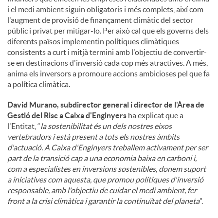
i el medi ambient siguin obligatoris i més complets, així com
l'augment de provisió de finançament climàtic del sector
públic i privat per mitigar-lo. Per això cal que els governs dels
diferents països implementin polítiques climàtiques
consistents a curt i mitjà termini amb l'objectiu de convertir-
se en destinacions d'inversió cada cop més atractives. A més,
anima els inversors a promoure accions ambicioses pel que fa
a política climàtica.
David Murano, subdirector general i director de l'Àrea de
Gestió del Risc a Caixa d'Enginyers
ha explicat que a
l'Entitat, “
la sostenibilitat és un dels nostres eixos
vertebradors i està present a tots els nostres àmbits
d'actuació. A Caixa d'Enginyers treballem activament per ser
part de la transició cap a una economia baixa en carboni i,
com a especialistes en inversions sostenibles, donem suport
a iniciatives com aquesta, que promou polítiques d'inversió
responsable, amb l'objectiu de cuidar el medi ambient, fer
front a la crisi climàtica i garantir la continuïtat del planeta
”.