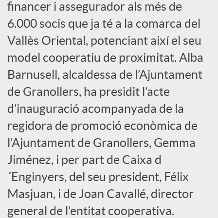
financer i assegurador als més de
s
6.000 socis que ja té a la comarca del
Vallès Oriental, potenciant així el seu
S
model cooperatiu de proximitat. Alba
Barnusell, alcaldessa de l’Ajuntament
o
de Granollers, ha presidit l’acte
c
d’inauguració acompanyada de la
regidora de promoció econòmica de
i
l’Ajuntament de Granollers, Gemma
Jiménez, i per part de Caixa d
a
´Enginyers, del seu president, Félix
Masjuan, i de Joan Cavallé, director
l
general de l’entitat cooperativa.