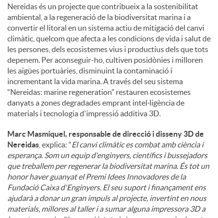
Nereidas és un projecte que contribueix a la sostenibilitat
ambiental, a la regeneració de la biodiversitat marina i a
convertir el litoral en un sistema actiu de mitigació del canvi
climàtic, quelcom que afecta a les condicions de vida i salut de
les persones, dels ecosistemes vius i productius dels que tots
depenem. Per aconseguir-ho, cultiven posidònies i milloren
les aigües portuàries, disminuint la contaminació i
incrementant la vida marina. A través del seu sistema
“Nereidas: marine regeneration” restauren ecosistemes
danyats a zones degradades emprant intel·ligència de
materials i tecnologia d'impressió additiva 3D.
Marc Masmiquel, responsable de direcció i disseny 3D de
Nereidas
, explica: “
El canvi climàtic es combat amb ciència i
esperança. Som un equip d'enginyers, científics i bussejadors
que treballem per regenerar la biodiversitat marina. És tot un
honor haver guanyat el Premi Idees Innovadores de la
Fundació Caixa d'Enginyers. El seu suport i finançament ens
ajudarà a donar un gran impuls al projecte, invertint en nous
materials, millores al taller i a sumar alguna impressora 3D a