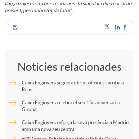
llarga trajectòria, i que té una aposta singular i diferencial de
present, però sobretot de futur
”.
C
o
Notícies relacionades
m
Caixa Enginyers segueix obrint oficines i arriba a
Reus
p
Caixa Enginyers celebra el seu 15è aniversari a
Girona
a
Caixa Enginyers reforça la seva presència a Madrid
amb una nova seu central
r