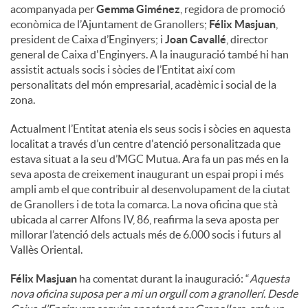
acompanyada per
Gemma Giménez
, regidora de promoció
econòmica de l’Ajuntament de Granollers;
Félix Masjuan
,
president de Caixa d’Enginyers; i
Joan Cavallé
, director
general de Caixa d'Enginyers. A la inauguració també hi han
assistit actuals socis i sòcies de l’Entitat així com
personalitats del món empresarial, acadèmic i social de la
zona.
Actualment l’Entitat atenia els seus socis i sòcies en aquesta
localitat a través d’un centre d'atenció personalitzada que
estava situat a la seu d’MGC Mutua. Ara fa un pas més en la
seva aposta de creixement inaugurant un espai propi i més
ampli amb el que contribuir al desenvolupament de la ciutat
de Granollers i de tota la comarca. La nova oficina que stà
ubicada al carrer Alfons IV, 86, reafirma la seva aposta per
millorar l’atenció dels actuals més de 6.000 socis i futurs al
Vallès Oriental.
Félix Masjuan
ha comentat durant la inauguració: “
Aquesta
nova oficina suposa per a mi un orgull com a granollerí. Desde