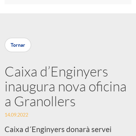
r
a
Tornar
X
a
Caixa d’Enginyers
inaugura nova oficina
r
a Granollers
x
14.09.2022
e
Caixa d´Enginyers donarà servei