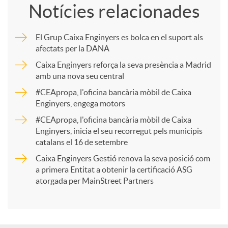
Notícies relacionades
m
El Grup Caixa Enginyers es bolca en el suport als
afectats per la DANA
p
Caixa Enginyers reforça la seva presència a Madrid
amb una nova seu central
a
#CEApropa, l'oficina bancària mòbil de Caixa
Enginyers, engega motors
r
#CEApropa, l'oficina bancària mòbil de Caixa
Enginyers, inicia el seu recorregut pels municipis
catalans el 16 de setembre
t
Caixa Enginyers Gestió renova la seva posició com
a primera Entitat a obtenir la certificació ASG
i
atorgada per MainStreet Partners
r