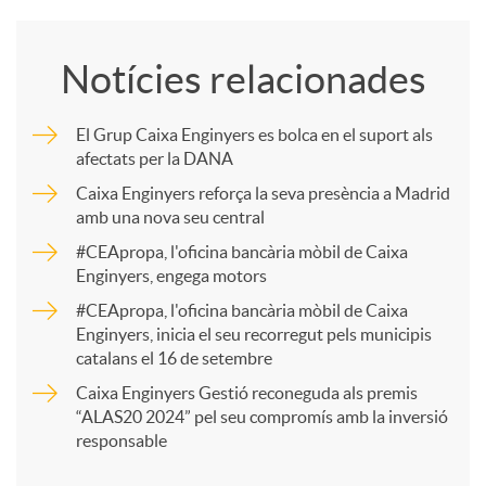
o
Notícies relacionades
m
El Grup Caixa Enginyers es bolca en el suport als
afectats per la DANA
p
Caixa Enginyers reforça la seva presència a Madrid
amb una nova seu central
a
#CEApropa, l'oficina bancària mòbil de Caixa
Enginyers, engega motors
r
#CEApropa, l'oficina bancària mòbil de Caixa
Enginyers, inicia el seu recorregut pels municipis
catalans el 16 de setembre
t
Caixa Enginyers Gestió reconeguda als premis
“ALAS20 2024” pel seu compromís amb la inversió
i
responsable