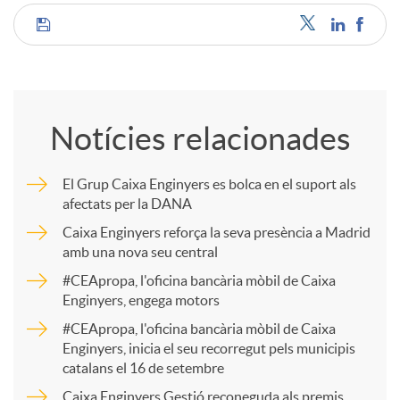
C
o
Notícies relacionades
m
El Grup Caixa Enginyers es bolca en el suport als
afectats per la DANA
p
Caixa Enginyers reforça la seva presència a Madrid
amb una nova seu central
a
#CEApropa, l'oficina bancària mòbil de Caixa
Enginyers, engega motors
r
#CEApropa, l'oficina bancària mòbil de Caixa
Enginyers, inicia el seu recorregut pels municipis
catalans el 16 de setembre
t
Caixa Enginyers Gestió reconeguda als premis