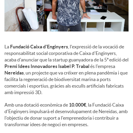
u
t
La
Fundació Caixa d'Enginyers
, l'expressió de la vocació de
s
responsabilitat social corporativa de Caixa d'Enginyers,
acaba d'anunciar que la startup guanyadora de la 5ª edició del
Premi Idees Innovadores Isabel P. Trabal
és l'empresa
Nereidas
, un projecte que va créixer en plena pandèmia i que
facilita la regeneració de biodiversitat marina a ports
comercials i esportius, gràcies als esculls artificials fabricats
amb impressió 3D.
Amb una dotació econòmica de
10.000€
, la Fundació Caixa
d'Enginyers impulsarà el desenvolupament de Nereidas, amb
l'objectiu de donar suport a l'emprenedoria i contribuir a
transformar idees de negoci en empreses.