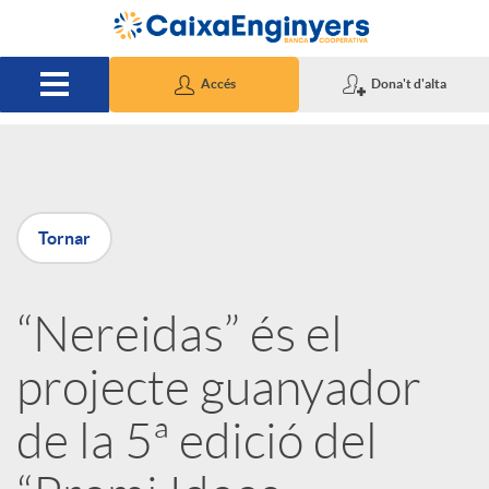
Salta al contingut principal
Accés
Dona't d'alta
P
Tornar
u
“Nereidas” és el
b
projecte guanyador
l
de la 5ª edició del
i