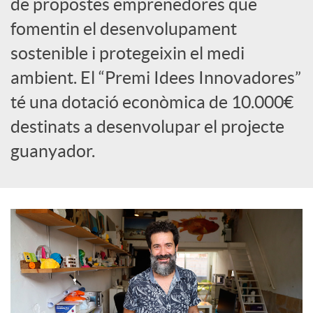
de propostes emprenedores que
fomentin el desenvolupament
c
sostenible i protegeixin el medi
o
ambient. El “Premi Idees Innovadores”
té una dotació econòmica de 10.000€
n
destinats a desenvolupar el projecte
guanyador.
t
i
n
g