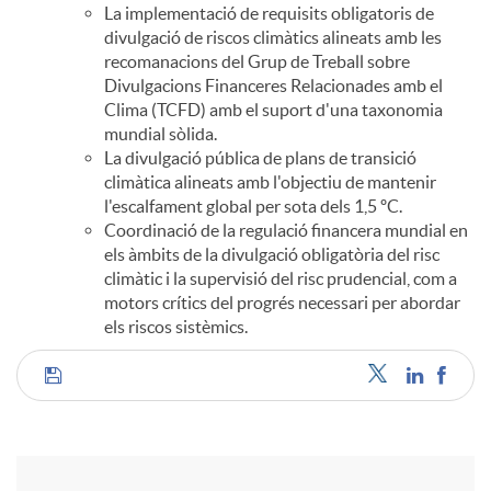
La implementació de requisits obligatoris de
divulgació de riscos climàtics alineats amb les
recomanacions del Grup de Treball sobre
Divulgacions Financeres Relacionades amb el
Clima (TCFD) amb el suport d'una taxonomia
mundial sòlida.
La divulgació pública de plans de transició
climàtica alineats amb l'objectiu de mantenir
l'escalfament global per sota dels 1,5 ºC.
Coordinació de la regulació financera mundial en
els àmbits de la divulgació obligatòria del risc
climàtic i la supervisió del risc prudencial, com a
motors crítics del progrés necessari per abordar
els riscos sistèmics.
C
o