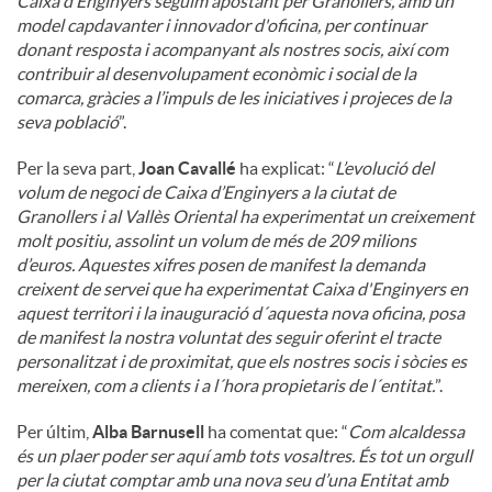
Caixa d’Enginyers seguim apostant per Granollers, amb un
model capdavanter i innovador d'oficina, per continuar
donant resposta i acompanyant als nostres socis, així com
contribuir al desenvolupament econòmic i social de la
comarca, gràcies a l’impuls de les iniciatives i projeces de la
seva població
”.
Per la seva part,
Joan Cavallé
ha explicat: “
L’evolució del
volum de negoci de Caixa d’Enginyers a la ciutat de
Granollers i al Vallès Oriental ha experimentat un creixement
molt positiu, assolint un volum de més de 209 milions
d’euros. Aquestes xifres posen de manifest la demanda
creixent de servei que ha experimentat Caixa d'Enginyers en
aquest territori i la inauguració d´aquesta nova oficina, posa
de manifest la nostra voluntat des seguir oferint el tracte
personalitzat i de proximitat, que els nostres socis i sòcies es
mereixen, com a clients i a l´hora propietaris de l´entitat.
”.
Per últim,
Alba Barnusell
ha comentat que: “
Com alcaldessa
és un plaer poder ser aquí amb tots vosaltres. És tot un orgull
per la ciutat comptar amb una nova seu d’una Entitat amb