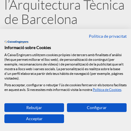
l’Arquitectura Tècnica
e
de Barcelona
s
12.09.2022
Política de privacitat
Amb aquest conveni, lligat a les ajudes
Informació sobre Cookies
S
dels Fons Next Generation EU i a
A Caixa Enginyers utilitzem cookies pròpies i de tercers amb finalitats d'anàlisi
(fet que permet millorar el lloc web), de personalització de contingut (per
exemple, recomanacions de vídeos) i de personalització de la publicitat que se't
través del Préstec ECO Rehabilita,
o
mostra a llocs web i xarxes socials. La personalització es realitza sobre la base
d'un perfil elaborat a partir dels teus hàbits de navegació (per exemple, pàgines
Caixa d’Enginyers reafirma el seu
visitades).
compromís amb la promoció de la
Pots acceptar, configurar o rebutjar l'ús de cookies fent servir els botons facilitats
c
en aquest avís. Si necessites més informació visita la nostra
Política de Cookies
.
rehabilitació energètica i la seva
i
aposta per un món més sostenible. En
Rebutjar
Configurar
el marc d’aquesta col·laboració,
Acceptar
a
ambdues entitats facilitaran el