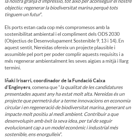
la nostra granja d'impressió, tot això per aconseguir el nostre
objectiu: regenerar la biodiversitat marina perquè tots
tinguem un futur
”.
Els ports estan cada cop més compromesos amb la
sostenibilitat ambiental i el compliment dels ODS 2030
(Objectius de Desenvolupament Sostenible 9, 13 i 14). En
aquest sentit, Nereidas ofereix un projecte plausible i
assumible pel port per poder complir aquests requisits i a
més regenerar ambientalment les seves aigües a mitjà i llarg
termini.
Iñaki Irisarri, coordinador de la Fundació Caixa
d'Enginyers
, comena que “
la qualitat de les candidatures
presentades aquest any ha estat molt alta. Nereidas és un
projecte que permetrà dur a terme innovacions en economia
circular i en regeneració de biodiversitat marina, generant un
impacte molt positiu al medi ambient. Contribuir a que
desenvolupin amb èxit la seva idea, per tal de seguir
evolucionant cap a un model econòmic i industrial més
sostenible, ens enorgulleix
”.