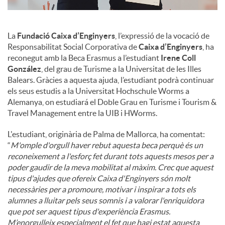
La
Fundació Caixa d’Enginyers
, l’expressió de la vocació de
Responsabilitat Social Corporativa de
Caixa d’Enginyers
, ha
reconegut amb la Beca Erasmus a l’estudiant
Irene Coll
González
, del grau de Turisme a la Universitat de les Illes
Balears. Gràcies a aquesta ajuda, l’estudiant podrà continuar
els seus estudis a la Universitat Hochschule Worms a
Alemanya, on estudiará el Doble Grau en Turisme i Tourism &
Travel Management entre la UIB i HWorms.
L'estudiant, originària de Palma de Mallorca, ha comentat:
“
M'omple d'orgull haver rebut aquesta beca perquè és un
reconeixement a l'esforç fet durant tots aquests mesos per a
poder gaudir de la meva mobilitat al màxim. Crec que aquest
tipus d'ajudes que ofereix Caixa d'Enginyers són molt
necessàries per a promoure, motivar i inspirar a tots els
alumnes a lluitar pels seus somnis i a valorar l'enriquidora
que pot ser aquest tipus d'experiència Erasmus.
M’enorgulleix especialment el fet que hagi estat aquesta