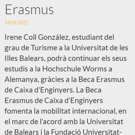
Erasmus
S
14.09.2022
o
Irene Coll González, estudiant del
grau de Turisme a la Universitat de les
c
Illes Balears, podrà continuar els seus
estudis a la Hochschule Worms a
i
Alemanya, gràcies a la Beca Erasmus
a
de Caixa d’Enginyers. La Beca
Erasmus de Caixa d’Enginyers
l
fomenta la mobilitat internacional, en
el marc de l’acord amb la Universitat
s
de Balears i la Fundació Universitat-