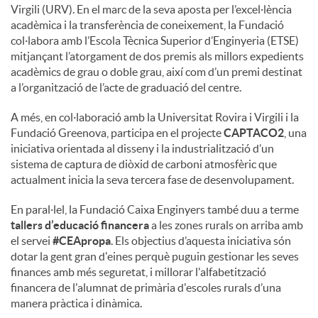
Virgili (URV). En el marc de la seva aposta per l’excel·lència
acadèmica i la transferència de coneixement, la Fundació
col·labora amb l’Escola Tècnica Superior d’Enginyeria (ETSE)
mitjançant l’atorgament de dos premis als millors expedients
acadèmics de grau o doble grau, així com d’un premi destinat
a l’organització de l’acte de graduació del centre.
A més, en col·laboració amb la Universitat Rovira i Virgili i la
Fundació Greenova, participa en el projecte
CAPTACO2
, una
iniciativa orientada al disseny i la industrialització d’un
sistema de captura de diòxid de carboni atmosfèric que
actualment inicia la seva tercera fase de desenvolupament.
En paral·lel, la Fundació Caixa Enginyers també duu a terme
tallers d’educació financera
a les zones rurals on arriba amb
el servei
#CEApropa
. Els objectius d’aquesta iniciativa són
dotar la gent gran d'eines perquè puguin gestionar les seves
finances amb més seguretat, i millorar l'alfabetització
financera de l'alumnat de primària d'escoles rurals d’una
manera pràctica i dinàmica.