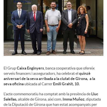
l
s
El Grup
Caixa Enginyers
, banca cooperativa que ofereix
serveis financers i asseguradors, ha celebrat el
quinzè
aniversari de la seva arribada a la ciutat de Girona, a la
seva oficina
ubicada al Carrer
Emili Grahit, 10.
L'acte commemoratiu ha comptat amb la presència de
Lluc
Salellas,
alcalde de Girona, així com,
Imma Muñoz
, diputada
de la Diputació de Girona que han estat acompanyats per