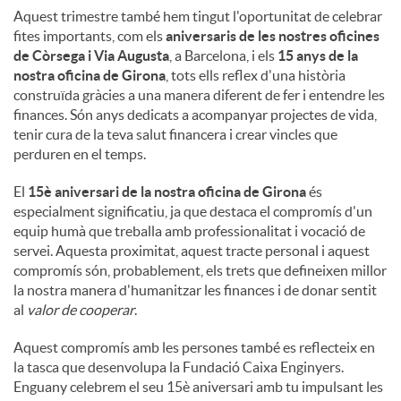
Aquest trimestre també hem tingut l'oportunitat de celebrar
fites importants, com els
aniversaris de les nostres oficines
de Còrsega i Via Augusta
, a Barcelona, ​​i els
15 anys de la
nostra oficina de Girona
, tots ells reflex d'una història
construïda gràcies a una manera diferent de fer i entendre les
finances. Són anys dedicats a acompanyar projectes de vida,
tenir cura de la teva salut financera i crear vincles que
perduren en el temps.
El
15è aniversari de la nostra oficina de Girona
és
especialment significatiu, ja que destaca el compromís d'un
equip humà que treballa amb professionalitat i vocació de
servei. Aquesta proximitat, aquest tracte personal i aquest
compromís són, probablement, els trets que defineixen millor
la nostra manera d'humanitzar les finances i de donar sentit
al
valor de cooperar
.
Aquest compromís amb les persones també es reflecteix en
la tasca que desenvolupa la Fundació Caixa Enginyers.
Enguany celebrem el seu 15è aniversari amb tu impulsant les