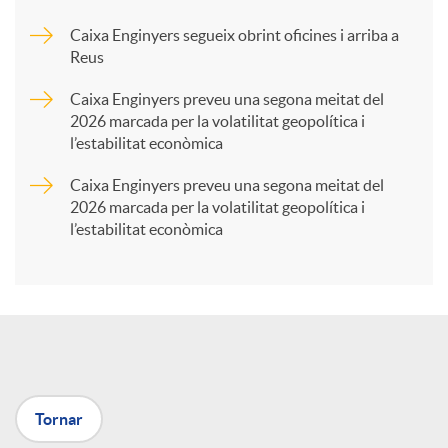
Caixa Enginyers segueix obrint oficines i arriba a
a
Reus
Caixa Enginyers preveu una segona meitat del
r
2026 marcada per la volatilitat geopolítica i
l’estabilitat econòmica
t
Caixa Enginyers preveu una segona meitat del
2026 marcada per la volatilitat geopolítica i
l’estabilitat econòmica
i
r
a
Tornar
X