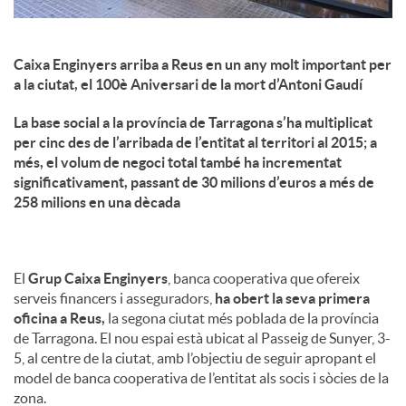
Caixa Enginyers arriba a Reus en un any molt important per
a la ciutat, el 100è Aniversari de la mort d’Antoni Gaudí
La base social a la província de Tarragona s’ha multiplicat
per cinc des de l’arribada de l’entitat al territori al 2015; a
més, el volum de negoci total també ha incrementat
significativament, passant de 30 milions d’euros a més de
258 milions en una dècada
El
Grup Caixa Enginyers
, banca cooperativa que ofereix
serveis financers i asseguradors,
ha obert la seva primera
oficina a Reus,
la segona ciutat més poblada de la província
de Tarragona. El nou espai està ubicat al Passeig de Sunyer, 3-
5, al centre de la ciutat, amb l’objectiu de seguir apropant el
model de banca cooperativa de l’entitat als socis i sòcies de la
zona.