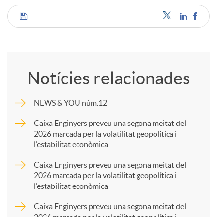
C
o
Notícies relacionades
m
NEWS & YOU núm.12
p
Caixa Enginyers preveu una segona meitat del
2026 marcada per la volatilitat geopolítica i
l’estabilitat econòmica
a
Caixa Enginyers preveu una segona meitat del
2026 marcada per la volatilitat geopolítica i
r
l’estabilitat econòmica
Caixa Enginyers preveu una segona meitat del
t