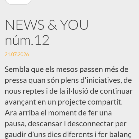
X
NEWS & YOU
a
núm.12
r
21.07.2026
x
Sembla que els mesos passen més de
pressa quan són plens d'iniciatives, de
e
nous reptes i de la il·lusió de continuar
avançant en un projecte compartit.
s
Ara arriba el moment de fer una
pausa, descansar i desconnectar per
S
gaudir d’uns dies diferents i fer balanç