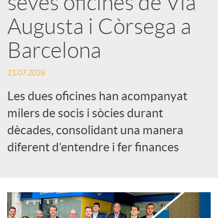
seves oficines de Via
Augusta i Còrsega a
c
Barcelona
a
21.07.2026
d
Les dues oficines han acompanyat
milers de socis i sòcies durant
o
dècades, consolidant una manera
diferent d’entendre i fer finances
r
d
e