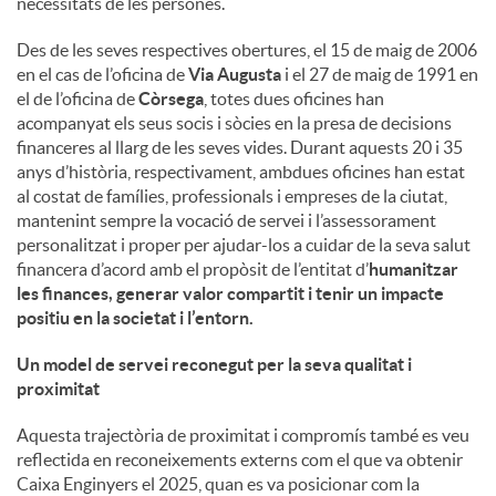
necessitats de les persones.
u
Des de les seves respectives obertures, el 15 de maig de 2006
en el cas de l’oficina de
Via Augusta
i el 27 de maig de 1991 en
el de l’oficina de
Còrsega
, totes dues oficines han
t
acompanyat els seus socis i sòcies en la presa de decisions
financeres al llarg de les seves vides. Durant aquests 20 i 35
anys d’història, respectivament, ambdues oficines han estat
s
al costat de famílies, professionals i empreses de la ciutat,
mantenint sempre la vocació de servei i l’assessorament
personalitzat i proper per ajudar-los a cuidar de la seva salut
financera d’acord amb el propòsit de l’entitat d’
humanitzar
les finances, generar valor compartit i tenir un impacte
positiu en la societat i l’entorn
.
Un model de servei reconegut per la seva qualitat i
proximitat
Aquesta trajectòria de proximitat i compromís també es veu
reflectida en reconeixements externs com el que va obtenir
Caixa Enginyers el 2025, quan es va posicionar com la