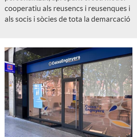
cooperatiu als reusencs i reusenques i
c
als socis i sòcies de tota la demarcació
i
a
l
s