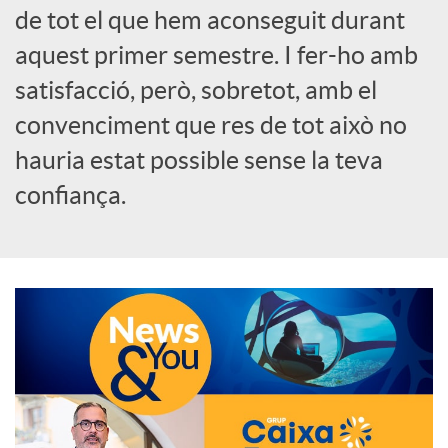
de tot el que hem aconseguit durant
o
aquest primer semestre. I fer-ho amb
c
satisfacció, però, sobretot, amb el
convenciment que res de tot això no
i
hauria estat possible sense la teva
confiança.
a
l
s