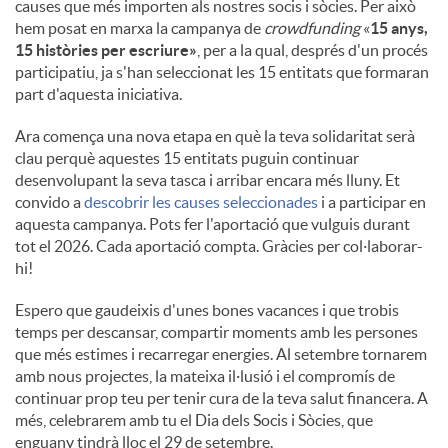
causes que més importen als nostres socis i sòcies. Per això
hem posat en marxa la campanya de
crowdfunding
«
15 anys,
15 històries per escriure»
, per a la qual, després d'un procés
participatiu, ja s'han seleccionat les 15 entitats que formaran
part d'aquesta iniciativa.
Ara comença una nova etapa en què la teva solidaritat serà
clau perquè aquestes 15 entitats puguin continuar
desenvolupant la seva tasca i arribar encara més lluny. Et
convido a
descobrir les causes seleccionades
i a participar en
aquesta campanya. Pots fer l'aportació que vulguis durant
tot el 2026. Cada aportació compta. Gràcies per col·laborar-
hi!
Espero que gaudeixis d'unes bones vacances i que trobis
temps per descansar, compartir moments amb les persones
que més estimes i recarregar energies. Al setembre tornarem
amb nous projectes, la mateixa il·lusió i el compromís de
continuar prop teu per tenir cura de la teva salut financera. A
més, celebrarem amb tu el Dia dels Socis i Sòcies, que
enguany tindrà lloc el 29 de setembre.