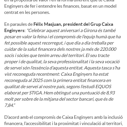
Enginyers de fer i entendre les finances, basat en un model
centrat en les persones.
En paraules de
Félix Masjuan, president del Grup Caixa
Enginyers
:
"
Celebrar aquest aniversari a Girona és també
posar en valor la feina i el compromís de l’equip humà que ha
fet possible aquest recorregut, i que dia a dia treballa per
cuidar de la salut financera dels nostres ja més de 220.000
socis i sòcies que tenim arreu del territori. El seu tracte
proper i de qualitat, la seva professionalitat i la seva vocació
de servei són l’essència d’aquesta entitat. Aquesta tasca s’ha
vist reconeguda recentment: Caixa Enginyers ha estat
reconeguda al 2025 com la primera entitat financera en
qualitat de servei al nostre país, segons l’estudi EQUOS
elaborat per STIGA. Hem obtingut una puntuació de 8,93
molt per sobre de la mitjana del sector bancari, que és de
7,84.”
D’acord amb el compromís de Caixa Enginyers amb la inclusió
financera, l’accessibilitat i la proximitat i vinculació al territori,