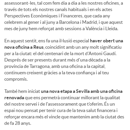
assessorant-les, tal com fem dia a dia a les nostres oficines, a
través de tots els nostres canals habituals i en els actes
Perspectives Econòmiques i Financeres, que cada any
celebrem al gener i al juny a Barcelona i Madrid, i que aquest
mes de juny hem reforçat amb sessions a València i Lleida.
En aquest sentit, ens fa una il·lusió especial
haver obert una
nova oficina a Reus
, coincidint amb un any molt significatiu
per a la ciutat: el del centenari de la mort d'Antoni Gaudí.
Després de ser presents durant més d'una dècada a la
província de Tarragona, amb una oficina a la capital,
continuem creixent gràcies a la teva confiança i al teu
compromís.
També hem iniciat
una nova etapa a Sevilla amb una oficina
renovada
que ens permetrà continuar millorant la qualitat
del nostre servei i de l'assessorament que t’oferim. És un
espai nou pensat per tenir cura de la teva salut financera i
reforçar encara més el vincle que mantenim amb la ciutat des
de fa 28 anys.