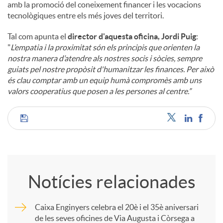
amb la promoció del coneixement financer i les vocacions
tecnològiques entre els més joves del territori.
Tal com apunta el
director d'aquesta oficina, Jordi Puig
:
"
L’empatia i la proximitat són els principis que orienten la
nostra manera d’atendre als nostres socis i sòcies, sempre
guiats pel nostre propòsit d'humanitzar les finances. Per això
és clau comptar amb un equip humà compromès amb uns
valors cooperatius que posen a les persones al centre.”
C
o
Notícies relacionades
m
Caixa Enginyers celebra el 20è i el 35è aniversari
de les seves oficines de Via Augusta i Còrsega a