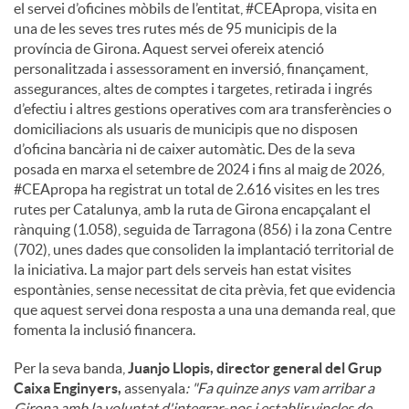
el servei d’oficines mòbils de l’entitat, #CEApropa, visita en
una de les seves tres rutes més de 95 municipis de la
província de Girona. Aquest servei ofereix atenció
personalitzada i assessorament en inversió, finançament,
assegurances, altes de comptes i targetes, retirada i ingrés
d’efectiu i altres gestions operatives com ara transferències o
domiciliacions als usuaris de municipis que no disposen
d’oficina bancària ni de caixer automàtic. Des de la seva
posada en marxa el setembre de 2024 i fins al maig de 2026,
#CEApropa ha registrat un total de 2.616 visites en les tres
rutes per Catalunya, amb la ruta de Girona encapçalant el
rànquing (1.058), seguida de Tarragona (856) i la zona Centre
(702), unes dades que consoliden la implantació territorial de
la iniciativa. La major part dels serveis han estat visites
espontànies, sense necessitat de cita prèvia, fet que evidencia
que aquest servei dona resposta a una una demanda real, que
fomenta la inclusió financera.
Per la seva banda,
Juanjo Llopis, director general del Grup
Caixa Enginyers,
assenyala
: "Fa quinze anys vam arribar a
Girona amb la voluntat d'integrar-nos i establir vincles de