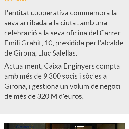
L'entitat cooperativa commemora la
e
seva arribada a la ciutat amb una
celebració a la seva oficina del Carrer
s
Emili Grahit, 10, presidida per l'alcalde
S
de Girona, Lluc Salellas.
Actualment, Caixa Enginyers compta
o
amb més de 9.300 socis i sòcies a
Girona, i gestiona un volum de negoci
c
de més de 320 M d'euros.
i
a