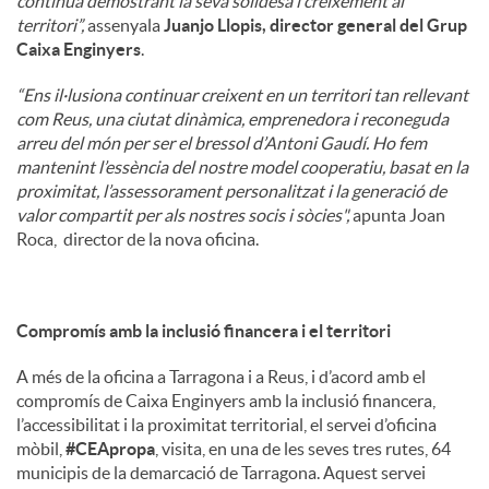
continua demostrant la seva solidesa i creixement al
territori”,
assenyala
Juanjo Llopis, director general del Grup
Caixa Enginyers
.
“Ens il·lusiona continuar creixent en un territori tan rellevant
com Reus, una ciutat dinàmica, emprenedora i reconeguda
arreu del món per ser el bressol d’Antoni Gaudí. Ho fem
mantenint l’essència del nostre model cooperatiu, basat en la
proximitat, l’assessorament personalitzat i la generació de
valor compartit per als nostres socis i sòcies",
apunta Joan
Roca, director de la nova oficina.
Compromís amb la inclusió financera i el territori
A més de la oficina a Tarragona i a Reus, i d’acord amb el
compromís de Caixa Enginyers amb la inclusió financera,
l’accessibilitat i la proximitat territorial, el servei d’oficina
mòbil,
#CEApropa
, visita, en una de les seves tres rutes, 64
municipis de la demarcació de Tarragona. Aquest servei