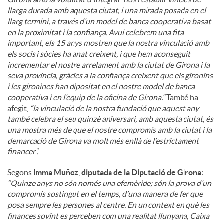
llarga durada amb aquesta ciutat, i una mirada posada en el
llarg termini, a través d’un model de banca cooperativa basat
en la proximitat i la confiança. Avui celebrem una fita
important, els 15 anys mostren que la nostra vinculació amb
els socis i sòcies ha anat creixent, i que hem aconseguit
incrementar el nostre arrelament amb la ciutat de Girona i la
seva província, gràcies a la confiança creixent que els gironins
i les gironines han dipositat en el nostre model de banca
cooperativa i en l’equip de la oficina de Girona.”
També ha
afegit,
“la vinculació de la nostra fundació que aquest any
també celebra el seu quinzè aniversari, amb aquesta ciutat, és
una mostra més de que el nostre compromís amb la ciutat i la
demarcació de Girona va molt més enllà de l’estrictament
financer”.
Segons
Imma Muñoz
,
diputada de la Diputació de Girona
:
“Quinze anys no són només una efemèride; són la prova d’un
compromís sostingut en el temps, d’una manera de fer que
posa sempre les persones al centre. En un context en què les
finances sovint es perceben com una realitat llunyana, Caixa