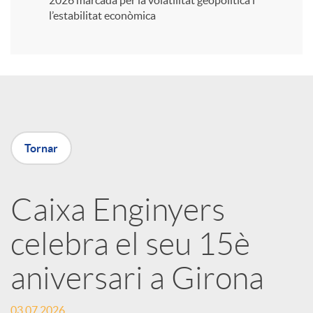
2026 marcada per la volatilitat geopolítica i
l’estabilitat econòmica
i
r
a
Tornar
X
Caixa Enginyers
a
celebra el seu 15è
r
aniversari a Girona
x
03.07.2026