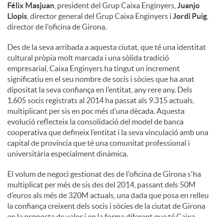
Félix Masjuan
, president del Grup Caixa Enginyers,
Juanjo
Llopis
, director general del Grup Caixa Enginyers i
Jordi Puig
,
director de l'oficina de Girona.
Des de la seva arribada a aquesta ciutat, que té una identitat
cultural pròpia molt marcada i una sòlida tradició
empresarial, Caixa Enginyers ha tingut un increment
significatiu en el seu nombre de socis i sòcies que ha anat
dipositat la seva confiança en l’entitat, any rere any. Dels
1.605 socis registrats al 2014 ha passat als 9.315 actuals,
multiplicant per sis en poc més d’una dècada. Aquesta
evolució reflecteix la consolidació del model de banca
cooperativa que defineix l’entitat i la seva vinculació amb una
capital de província que té una comunitat professional i
universitària especialment dinàmica.
El volum de negoci gestionat des de l'oficina de Girona s'ha
multiplicat per més de sis des del 2014, passant dels 50M
d’euros als més de 320M actuals, una dada que posa en relleu
la confiança creixent dels socis i sòcies de la ciutat de Girona
en la proposta de valor i en la forma diferent que té Caixa