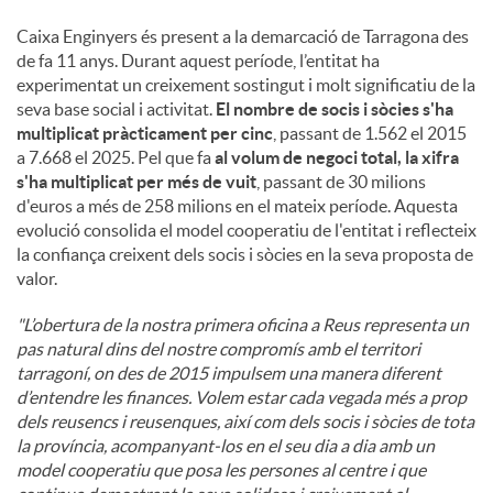
Caixa Enginyers és present a la demarcació de Tarragona des
de fa 11 anys. Durant aquest període, l’entitat ha
experimentat un creixement sostingut i molt significatiu de la
seva base social i activitat.
El nombre de socis i sòcies s'ha
multiplicat pràcticament per cinc
, passant de 1.562 el 2015
a 7.668 el 2025. Pel que fa
al volum de negoci total, la xifra
s'ha multiplicat per més de vuit
, passant de 30 milions
d'euros a més de 258 milions en el mateix període. Aquesta
evolució consolida el model cooperatiu de l'entitat i reflecteix
la confiança creixent dels socis i sòcies en la seva proposta de
valor.
"L’obertura de la nostra primera oficina a Reus representa un
pas natural dins del nostre compromís amb el territori
tarragoní, on des de 2015 impulsem una manera diferent
d’entendre les finances. Volem estar cada vegada més a prop
dels reusencs i reusenques, així com dels socis i sòcies de tota
la província, acompanyant-los en el seu dia a dia amb un
model cooperatiu que posa les persones al centre i que