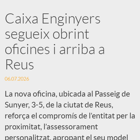
a
Caixa Enginyers
segueix obrint
r
oficines i arriba a
x
Reus
e
06.07.2026
s
La nova oficina, ubicada al Passeig de
Sunyer, 3-5, de la ciutat de Reus,
S
reforça el compromís de l’entitat per la
proximitat, l’assessorament
o
personalitzat, apropant el seu model