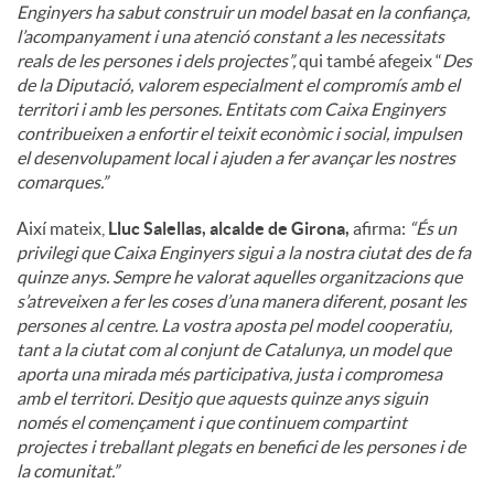
Enginyers ha sabut construir un model basat en la confiança,
l’acompanyament i una atenció constant a les necessitats
reals de les persones i dels projectes”,
qui també afegeix “
Des
de la Diputació, valorem especialment el compromís amb el
territori i amb les persones. Entitats com Caixa Enginyers
contribueixen a enfortir el teixit econòmic i social, impulsen
el desenvolupament local i ajuden a fer avançar les nostres
comarques.”
Així mateix,
Lluc Salellas, alcalde de Girona,
afirma:
“És un
privilegi que Caixa Enginyers sigui a la nostra ciutat des de fa
quinze anys. Sempre he valorat aquelles organitzacions que
s’atreveixen a fer les coses d’una manera diferent, posant les
persones al centre. La vostra aposta pel model cooperatiu,
tant a la ciutat com al conjunt de Catalunya, un model que
aporta una mirada més participativa, justa i compromesa
amb el territori. Desitjo que aquests quinze anys siguin
només el començament i que continuem compartint
projectes i treballant plegats en benefici de les persones i de
la comunitat.”