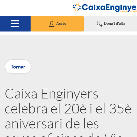
Salta al contingut principal
Accés
Dona't d'alta
P
Tornar
u
Caixa Enginyers
b
celebra el 20è i el 35è
l
aniversari de les
i