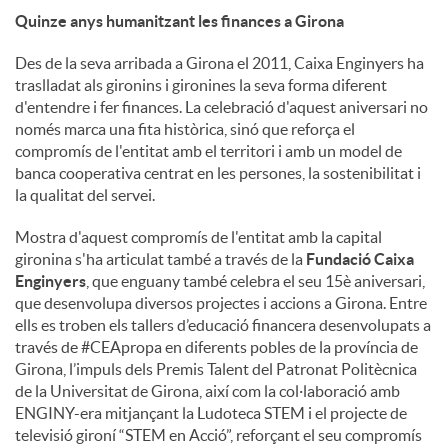
Quinze anys humanitzant les finances a Girona
Des de la seva arribada a Girona el 2011, Caixa Enginyers ha
traslladat als gironins i gironines la seva forma diferent
d'entendre i fer finances. La celebració d'aquest aniversari no
només marca una fita històrica, sinó que reforça el
compromís de l'entitat amb el territori i amb un model de
banca cooperativa centrat en les persones, la sostenibilitat i
la qualitat del servei.
Mostra d'aquest compromís de l'entitat amb la capital
gironina s'ha articulat també a través de la
Fundació Caixa
Enginyers
, que enguany també celebra el seu 15è aniversari,
que desenvolupa diversos projectes i accions a Girona. Entre
ells es troben els tallers d’educació financera desenvolupats a
través de #CEApropa en diferents pobles de la província de
Girona, l’impuls dels Premis Talent del Patronat Politècnica
de la Universitat de Girona, així com la col·laboració amb
ENGINY-era mitjançant la Ludoteca STEM i el projecte de
televisió gironí “STEM en Acció”, reforçant el seu compromís