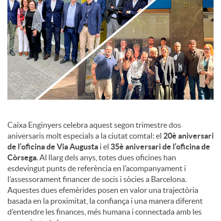
c
o
n
t
Caixa Enginyers celebra aquest segon trimestre dos
aniversaris molt especials a la ciutat comtal: el
20è aniversari
de l’oficina de Via Augusta
i el
35è aniversari de l’oficina de
i
Còrsega
. Al llarg dels anys, totes dues oficines han
esdevingut punts de referència en l’acompanyament i
n
l’assessorament financer de socis i sòcies a Barcelona.
Aquestes dues efemèrides posen en valor una trajectòria
basada en la proximitat, la confiança i una manera diferent
g
d’entendre les finances, més humana i connectada amb les