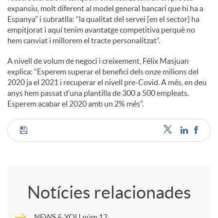
expansiu, molt diferent al model general bancari que hi ha a
Espanya” i subratlla: “la qualitat del servei [en el sector] ha
empitjorat i aquí tenim avantatge competitiva perquè no
hem canviat i millorem el tracte personalitzat”.
A nivell de volum de negoci i creixement, Félix Masjuan
explica: “Esperem superar el benefici dels onze milions del
2020 ja el 2021 i recuperar el nivell pre-Covid. A més, en deu
anys hem passat d’una plantilla de 300 a 500 empleats.
Esperem acabar el 2020 amb un 2% més”.
C
o
Notícies relacionades
m
NEWS & YOU núm.12