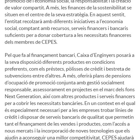
promoció de l'economia social, la responsabilitat i la creació
de valor compartit. A més, les finances de la sostenibilitat se
situen en el centre de la seva estratègia. En aquest sentit,
l'entitat recolzarà amb diferents iniciatives a l'economia
social, comptant amb recursos, serveis financers i bancaris
suficients per a donar cobertura a les necessitats financeres
dels membres de CEPES.
Pel que fa al finançament bancari, Caixa d'Enginyers posarà a
la seva disposició diferents productes en condicions
preferents, com els préstecs, pòlisses de crèdit i bestreta de
subvencions entre d’altres. A més, oferirà plans de pensions
d'ocupació de promoció conjunta amb gestió socialment
responsable, assessorament en projectes en el marc dels fons
Next Generation, així com altres productes i serveis financers
per a cobrir les necessitats bancàries. En un context en el qual
és especialment necessari per a les empreses trobar línies de
crèdit i disposar de serveis bancaris de qualitat que permetin
tant el finançament de les vendes i productes, com l'accés a
nous mercats i la incorporació de noves tecnologies que els
ajudin a aconseguir una millor competitivitat, CEPES ajudarà