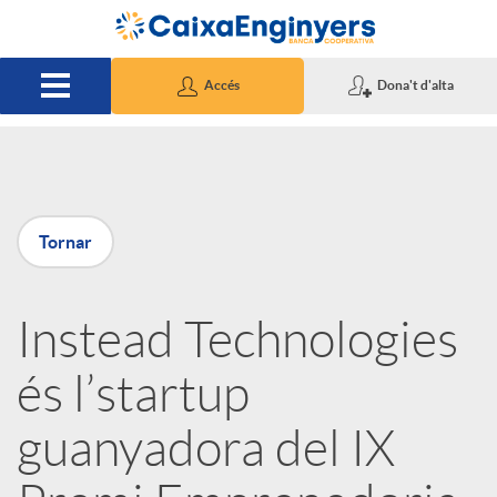
Salta al contingut principal
Accés
Dona't d'alta
P
Tornar
u
Instead Technologies
b
és l’startup
l
guanyadora del IX
i