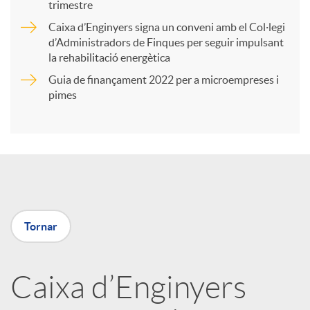
trimestre
r
Caixa d’Enginyers signa un conveni amb el Col·legi
d’Administradors de Finques per seguir impulsant
t
la rehabilitació energètica
Guia de finançament 2022 per a microempreses i
i
pimes
r
a
Tornar
X
a
Caixa d’Enginyers