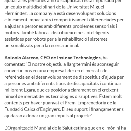
ajudar a les persones amb discapacitat i està impulsada per
un equip multidisciplinari de la Universitat Miguel
Hernández. La companyia està desenvolupant solucions
clínicament impactants i competitivament diferenciades per
a ajudar a persones amb diferents problemes sensorials i
motors. També fabrica i distribueix eines intel·ligents
assistides per robots per a la rehabilitació i sistemes
personalitzats per a la recerca animal.
Antonio Alarcon, CEO de Instead Technologies,
ha
comentat: “El nostre objectiu a llarg termini és aconseguir
convertir-nos en una empresa líder en el mercat i de
referència en el desenvolupament de dispositius d'ajuda per
a persones amb diferents tipus de discapacitats i continuar
millorant Egara, que es posiciona clarament en el creixent
nínxol de mercat de les tecnologies disruptives. Estem molt
contents per haver guanyat el Premi Emprenedoria de la
Fundació Caixa d'Enginyers. El seu suport i finançament ens
ajudaran a donar un gran impuls al projecte”.
L'Organització Mundial de la Salut estima que en el món hi ha