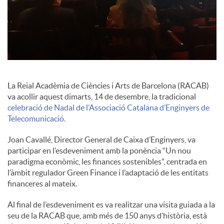
i
a
l
La Reial Acadèmia de Ciències i Arts de Barcelona (RACAB)
va acollir aquest dimarts, 14 de desembre, la tradicional
s
celebració de Nadal de l’Associació Catalana d’Enginyers de
Telecomunicació.
Joan Cavallé, Director General de Caixa d’Enginyers, va
participar en l’esdeveniment amb la ponència “Un nou
paradigma econòmic, les finances sostenibles”, centrada en
l’àmbit regulador Green Finance i l’adaptació de les entitats
financeres al mateix.
Al final de l’esdeveniment es va realitzar una visita guiada a la
seu de la RACAB que, amb més de 150 anys d’història, està