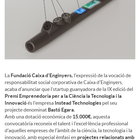
c
o
n
t
La
Fundació Caixa d'Enginyers,
l'expressió de la vocació de
responsabilitat social corporativa de Caixa d'Enginyers,
acaba d'anunciar que l’startup guanyadora de la IX edició del
i
Premi Emprenedoria per a la Ciència la Tecnologia i la
Innovació
és l'empresa
Instead Technologies
pel seu
projecte denominat
Bastó Egara.
n
Amb una dotació econòmica de
15.000€,
aquesta
convocatòria reconeix el talent i l'excel·lència professional
d'aquelles empreses de l'àmbit de la ciència, la tecnologia i la
g
innovació, amb especial èmfasi en
projectes relacionats amb