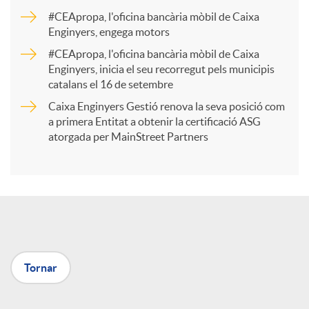
a
#CEApropa, l'oficina bancària mòbil de Caixa
Enginyers, engega motors
r
#CEApropa, l'oficina bancària mòbil de Caixa
Enginyers, inicia el seu recorregut pels municipis
catalans el 16 de setembre
t
Caixa Enginyers Gestió renova la seva posició com
a primera Entitat a obtenir la certificació ASG
i
atorgada per MainStreet Partners
r
a
Tornar
X