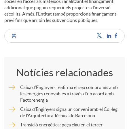
sòcies en l’accés als mateixos i analitzant el finançament
addicional que puguin requerir els projectes d’inversió
escollits. A més, l’Entitat també proporciona finançament
previ fins que arribin les subvencions públiques.
C
o
Notícies relacionades
m
Caixa d'Enginyers reafirma el seu compromís amb
les energies renovables a través d'un acord amb
p
Factorenergia
Caixa d’Enginyers signa un conveni amb el Col·legi
a
de l’Arquitectura Tècnica de Barcelona
Transició energètica: peça clau en el tercer