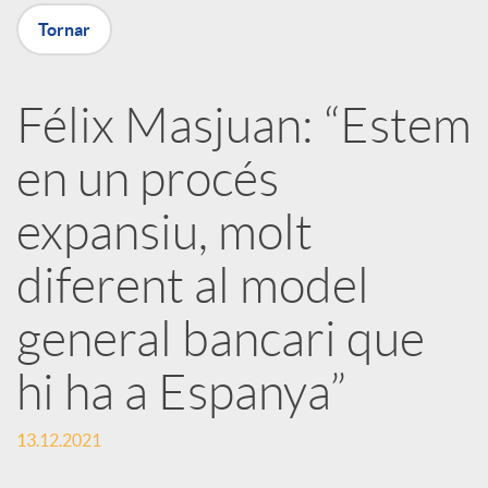
a
Tornar
X
Félix Masjuan: “Estem
a
en un procés
r
expansiu, molt
diferent al model
x
general bancari que
e
hi ha a Espanya”
s
13.12.2021