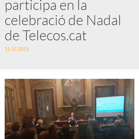
participa en la
r
celebració de Nadal
x
de Telecos.cat
e
15.12.2021
s
S
o
c