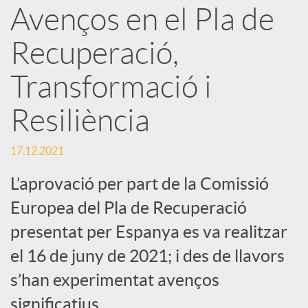
a
Avenços en el Pla de
Recuperació,
r
Transformació i
x
Resiliència
e
17.12.2021
s
L’aprovació per part de la Comissió
Europea del Pla de Recuperació
S
presentat per Espanya es va realitzar
el 16 de juny de 2021; i des de llavors
o
s’han experimentat avenços
significatius.