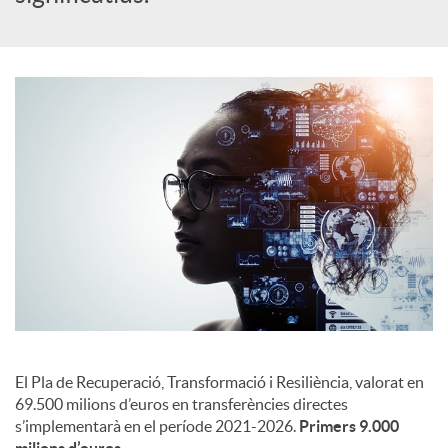
c
i
a
l
s
El Pla de Recuperació, Transformació i Resiliència, valorat en
69.500 milions d’euros en transferències directes
s’implementarà en el període 2021-2026.
Primers 9.000