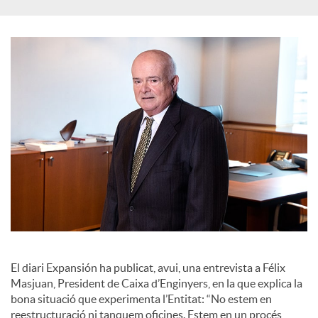
S
o
c
i
a
l
El diari Expansión ha publicat, avui, una entrevista a Félix
s
Masjuan, President de Caixa d’Enginyers, en la que explica la
bona situació que experimenta l’Entitat: “No estem en
reestructuració ni tanquem oficines. Estem en un procés