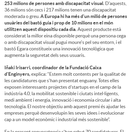
253 milions de persones amb discapacitat visual.
D'aquests,
36 milions són cecs i 217 milions tenen una discapacitat
moderada o greu.
A Europa hi ha més d'un milió de persones
usuàries del bastó guia i prop de 10 milions en el món
utilitzen aquest dispositiu cada dia.
Aquest producte està
considerat la millor eina disponible perquè una persona cega
o amb discapacitat visual pugui moure's pel seu entorn, i el
bastó Egara constitueix una innovació tecnològica que
augmenta la seguretat dels seus usuaris.
Iñaki Irisarri, coordinador de la Fundació Caixa
d'Enginyers,
explica: “Estem molt contents per la qualitat de
les candidatures que s'han presentat enguany. Totes elles
exposen interessants projectes d’startups en el camp de la
indústria 4.0, la mobilitat sostenible i ciutats intel·ligents,
medi ambient i energia, innovació i economia circular i alta
tecnologia. El nostre objectiu amb aquest premi és ajudar les
empreses perquè desenvolupin les seves idees i evolucionar
cap a un model econòmic i industrial més sostenible”.
En la present convocatporia s'han rebut 70 candidatures. El