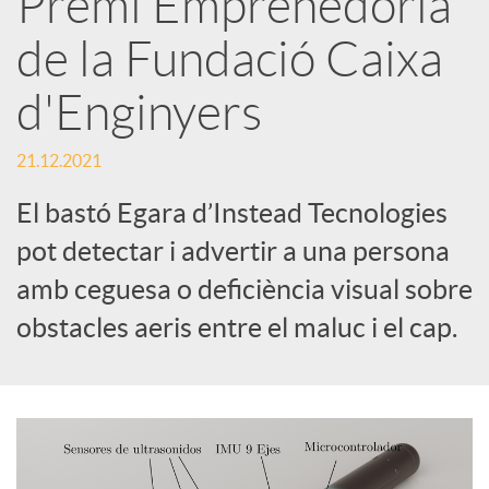
Premi Emprenedoria
de la Fundació Caixa
c
d'Enginyers
a
21.12.2021
d
El bastó Egara d’Instead Tecnologies
pot detectar i advertir a una persona
o
amb ceguesa o deficiència visual sobre
obstacles aeris entre el maluc i el cap.
r
d
e