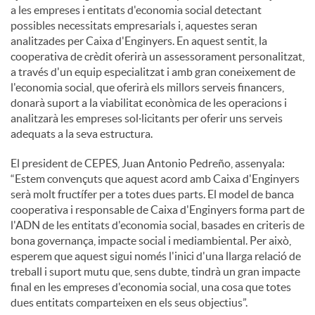
a les empreses i entitats d'economia social detectant
possibles necessitats empresarials i, aquestes seran
analitzades per Caixa d'Enginyers. En aquest sentit, la
cooperativa de crèdit oferirà un assessorament personalitzat,
a través d'un equip especialitzat i amb gran coneixement de
l'economia social, que oferirà els millors serveis financers,
donarà suport a la viabilitat econòmica de les operacions i
analitzarà les empreses sol·licitants per oferir uns serveis
adequats a la seva estructura.
El president de CEPES, Juan Antonio Pedreño, assenyala:
“Estem convençuts que aquest acord amb Caixa d'Enginyers
serà molt fructífer per a totes dues parts. El model de banca
cooperativa i responsable de Caixa d'Enginyers forma part de
l'ADN de les entitats d'economia social, basades en criteris de
bona governança, impacte social i mediambiental. Per això,
esperem que aquest sigui només l'inici d'una llarga relació de
treball i suport mutu que, sens dubte, tindrà un gran impacte
final en les empreses d'economia social, una cosa que totes
dues entitats comparteixen en els seus objectius”.