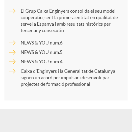
m
El Grup Caixa Enginyers consolida el seu model
cooperatiu, sent la primera entitat en qualitat de
p
servei a Espanya i amb resultats històrics per
tercer any consecutiu
a
NEWS & YOU num.6
NEWS & YOU num.5
r
NEWS & YOU num.4
Caixa d'Enginyers i la Generalitat de Catalunya
t
signen un acord per impulsar i desenvolupar
projectes de formació professional
i
r