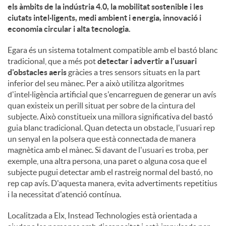
els àmbits de la indústria 4.0, la mobilitat sostenible i les
ciutats intel·ligents, medi ambient i energia, innovació i
u
economia circular i alta tecnologia.
Egara és un sistema totalment compatible amb el bastó blanc
t
tradicional, que a més pot
detectar i advertir a l'usuari
d'obstacles aeris
gràcies a tres sensors situats en la part
inferior del seu mànec. Per a això utilitza algoritmes
s
d'intel·ligència artificial que s'encarreguen de generar un avís
quan existeix un perill situat per sobre de la cintura del
subjecte. Això constitueix una millora significativa del bastó
guia blanc tradicional. Quan detecta un obstacle, l'usuari rep
un senyal en la polsera que està connectada de manera
magnètica amb el mànec. Si davant de l'usuari es troba, per
exemple, una altra persona, una paret o alguna cosa que el
subjecte pugui detectar amb el rastreig normal del bastó, no
rep cap avís. D'aquesta manera, evita advertiments repetitius
i la necessitat d'atenció contínua.
Localitzada a Elx, Instead Technologies està orientada a