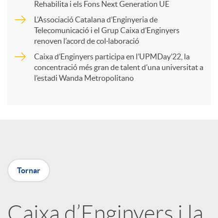
r
Rehabilita i els Fons Next Generation UE
L’Associació Catalana d’Enginyeria de
t
Telecomunicació i el Grup Caixa d’Enginyers
renoven l’acord de col·laboració
i
Caixa d’Enginyers participa en l’UPMDay’22, la
concentració més gran de talent d’una universitat a
l’estadi Wanda Metropolitano
r
a
X
Tornar
a
Caixa d’Enginyers i la