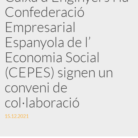
r
Confederació
x
Empresarial
e
Espanyola de l’
Economia Social
s
(CEPES) signen un
S
conveni de
o
col·laboració
c
15.12.2021