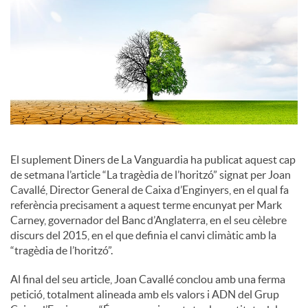
o
c
i
a
El suplement Diners de La Vanguardia ha publicat aquest cap
de setmana l’article “La tragèdia de l’horitzó” signat per Joan
Cavallé, Director General de Caixa d’Enginyers, en el qual fa
l
referència precisament a aquest terme encunyat per Mark
Carney, governador del Banc d’Anglaterra, en el seu cèlebre
discurs del 2015, en el que definia el canvi climàtic amb la
s
“tragèdia de l’horitzó”.
Al final del seu article, Joan Cavallé conclou amb una ferma
petició, totalment alineada amb els valors i ADN del Grup