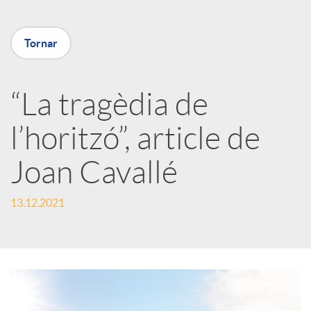
X
Tornar
a
“La tragèdia de
r
l’horitzó”, article de
x
Joan Cavallé
e
13.12.2021
s
S