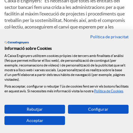
Caixa d’Enginyers: “És necessari que totes les entitats del
sector bancari fem una crida a les administracions per a que
facilitin al màxim l’execució de projectes i procediments que
treballin per la sostenibilitat. Només així, amb el compromís
col·lectiu, aconseguirem el canvi que esperem per a les
societats futures i, com bé deia Carney, acabarem amb la
Política de privacitat
tragèdia de l’horitzó”.
Informació sobre Cookies
A Caixa Enginyers utilitzem cookies pròpies i de tercers amb finalitats d'anàlisi
C
(fet que permet millorar el lloc web), de personalització de contingut (per
exemple, recomanacions de vídeos) i de personalització de la publicitat que se't
mostra a llocs web i xarxes socials. La personalització es realitza sobre la base
d'un perfil elaborat a partir dels teus hàbits de navegació (per exemple, pàgines
o
visitades).
Pots acceptar, configurar o rebutjar l'ús de cookies fent servir els botons facilitats
Notícies relacionades
en aquest avís. Si necessites més informació visita la nostra
Política de Cookies
.
m
NEWS & YOU núm.12
Rebutjar
Configurar
p
Acceptar
Caixa Enginyers segueix obrint oficines i arriba a
Reus