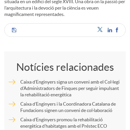
situada en un edifici del segle XVIII. Una obra on la passió per
l’arquitectura i la devoció per la ciència es veuen
magníficament representades.
C
o
Notícies relacionades
m
Caixa d’Enginyers signa un conveni amb el Col·legi
d’Administradors de Finques per seguir impulsant
p
la rehabilitació energètica
Caixa d’Enginyers i la Coordinadora Catalana de
a
Fundacions signen un conveni de col·laboració
Caixa d’Enginyers promou la rehabilitació
energètica d’habitatges amb el Préstec ECO