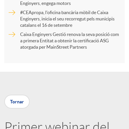
Enginyers, engega motors
r
#CEApropa, l'oficina bancària mòbil de Caixa
Enginyers, inicia el seu recorregut pels municipis
catalans el 16 de setembre
t
Caixa Enginyers Gestió renova la seva posició com
a primera Entitat a obtenir la certificació ASG
i
atorgada per MainStreet Partners
r
a
Tornar
X
a
Primer webinar del