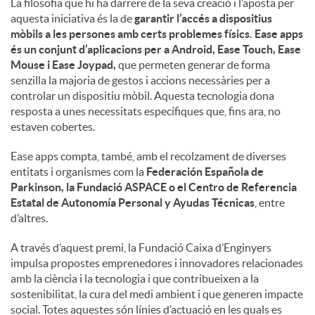
La filosofia que hi ha darrere de la seva creació i l’aposta per
aquesta iniciativa és la de
garantir l’accés a dispositius
mòbils a les persones amb certs problemes físics. Ease apps
és un conjunt d’aplicacions per a Android, Ease Touch, Ease
Mouse i Ease Joypad,
que permeten generar de forma
senzilla la majoria de gestos i accions necessàries per a
controlar un dispositiu mòbil. Aquesta tecnologia dona
resposta a unes necessitats específiques que, fins ara, no
estaven cobertes.
Ease apps compta, també, amb el recolzament de diverses
entitats i organismes com la
Federación Española de
Parkinson, la Fundació ASPACE o el Centro de Referencia
Estatal de Autonomía Personal y Ayudas Técnicas
, entre
d’altres.
A través d’aquest premi, la Fundació Caixa d’Enginyers
impulsa propostes emprenedores i innovadores relacionades
amb la ciència i la tecnologia i que contribueixen a la
sostenibilitat, la cura del medi ambient i que generen impacte
social. Totes aquestes són línies d’actuació en les quals es