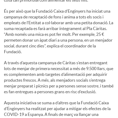
cosa tan primordial com alimentar els seus fills.”
És per això que la Fundació Caixa d’Enginyers ha iniciat una
campanya de recaptació de fons i anima a tots els socis i
empleats de l‘Entitat a col·laborar amb una petita donació. La
suma recaptada es farà arribar íntegrament al Pla Càritas.
“Amb només una mica es pot fer molt. Per exemple, 25 €
permeten donar un àpat diari a una persona, en un menjador
social, durant cinc dies”, explica el coordinador de la
Fundació.
A través d’aquesta campanya de Càritas s’estan entregant
lots de menjar de primera necessitat a més de 9.500 llars, que
es complementen amb targetes d’alimentació per adquirir
productes frescos. A més, als menjadors socials s’entrega
menjar preparat i pícnics per a persones sense sostre, i també
es fan entregues a persones grans en risc d’exclusió.
Aquesta iniciativa se suma a d’altres que la Fundació Caixa
d’Enginyers ha realitzat per ajudar a mitigar els efectes de la
COVID-19 a Espanya. A finals de març va llançar una