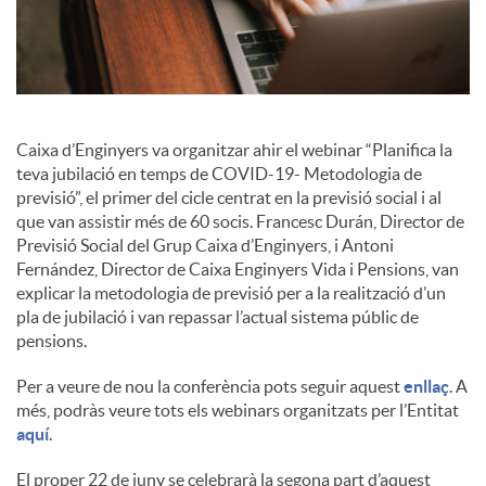
i
a
Caixa d’Enginyers va organitzar ahir el webinar “Planifica la
teva jubilació en temps de COVID-19- Metodologia de
l
previsió”, el primer del cicle centrat en la previsió social i al
que van assistir més de 60 socis. Francesc Durán, Director de
Previsió Social del Grup Caixa d’Enginyers, i Antoni
s
Fernández, Director de Caixa Enginyers Vida i Pensions, van
explicar la metodologia de previsió per a la realització d’un
pla de jubilació i van repassar l’actual sistema públic de
pensions.
Per a veure de nou la conferència pots seguir aquest
enllaç
. A
més, podràs veure tots els webinars organitzats per l’Entitat
aquí
.
El proper 22 de juny se celebrarà la segona part d’aquest