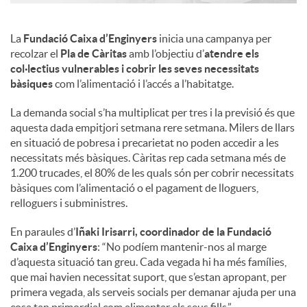
La
Fundació Caixa d’Enginyers
inicia una campanya per
recolzar el
Pla de Càritas
amb l’objectiu d’
atendre els
col·lectius vulnerables i cobrir les seves necessitats
bàsiques
com l’alimentació i l’accés a l’habitatge.
La demanda social s’ha multiplicat per tres i la previsió és que
aquesta dada empitjori setmana rere setmana. Milers de llars
en situació de pobresa i precarietat no poden accedir a les
necessitats més bàsiques. Càritas rep cada setmana més de
1.200 trucades, el 80% de les quals són per cobrir necessitats
bàsiques com l’alimentació o el pagament de lloguers,
relloguers i subministres.
En paraules d’
Iñaki Irisarri, coordinador de la Fundació
Caixa d’Enginyers
: “No podíem mantenir-nos al marge
d’aquesta situació tan greu. Cada vegada hi ha més famílies,
que mai havien necessitat suport, que s’estan apropant, per
primera vegada, als serveis socials per demanar ajuda per una