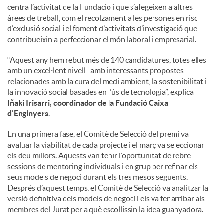
centra l’activitat de la Fundació i que s’afegeixen a altres
àrees de treball, com el recolzament a les persones en risc
d’exclusió social i el foment d’activitats d’investigació que
contribueixin a perfeccionar el món laboral i empresarial.
“Aquest any hem rebut més de 140 candidatures, totes elles
amb un excel·lent nivell i amb interessants propostes
relacionades amb la cura del medi ambient, la sostenibilitat i
la innovació social basades en l’ús de tecnologia”, explica
Iñaki Irisarri, coordinador de la Fundació Caixa
d’Enginyers
.
En una primera fase, el Comitè de Selecció del premi va
avaluar la viabilitat de cada projecte i el març va seleccionar
els deu millors. Aquests van tenir l’oportunitat de rebre
sessions de mentoring individuals i en grup per refinar els
seus models de negoci durant els tres mesos següents.
Després d’aquest temps, el Comitè de Selecció va analitzar la
versió definitiva dels models de negoci i els va fer arribar als
membres del Jurat per a què escollissin la idea guanyadora.