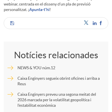
webinar, centrada en el disseny d’un pla de previsió
personalitzat. ¡
Apunta-t'hi
!
C
o
Notícies relacionades
m
NEWS & YOU núm.12
p
Caixa Enginyers segueix obrint oficines i arriba a
Reus
a
Caixa Enginyers preveu una segona meitat del
2026 marcada per la volatilitat geopolítica i
l’estabilitat econòmica
r