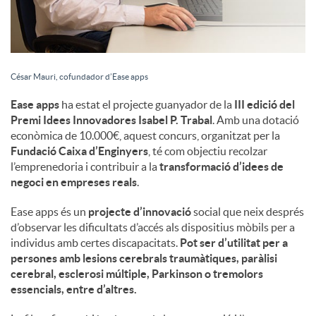
César Mauri, cofundador d’Ease apps
Ease apps
ha estat el projecte guanyador de la
III edició del
Premi Idees Innovadores Isabel P. Trabal
. Amb una dotació
econòmica de 10.000€, aquest concurs, organitzat per la
Fundació Caixa d’Enginyers
, té com objectiu recolzar
l’emprenedoria i contribuir a la
transformació d’idees de
negoci en empreses reals
.
Ease apps és un
projecte d’innovació
social que neix després
d’observar les dificultats d’accés als dispositius mòbils per a
individus amb certes discapacitats.
Pot ser d’utilitat per a
persones amb lesions cerebrals traumàtiques, paràlisi
cerebral, esclerosi múltiple, Parkinson o tremolors
essencials, entre d’altres.