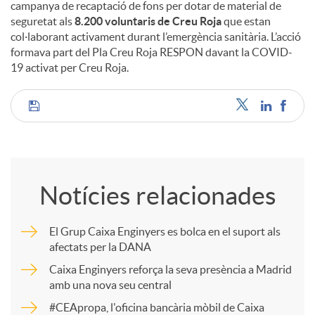
campanya de recaptació de fons per dotar de material de
seguretat als
8.200 voluntaris de Creu Roja
que estan
col·laborant activament durant l’emergència sanitària. L’acció
formava part del Pla Creu Roja RESPON davant la COVID-
19 activat per Creu Roja.
C
o
Notícies relacionades
m
El Grup Caixa Enginyers es bolca en el suport als
afectats per la DANA
p
Caixa Enginyers reforça la seva presència a Madrid
amb una nova seu central
a
#CEApropa, l'oficina bancària mòbil de Caixa