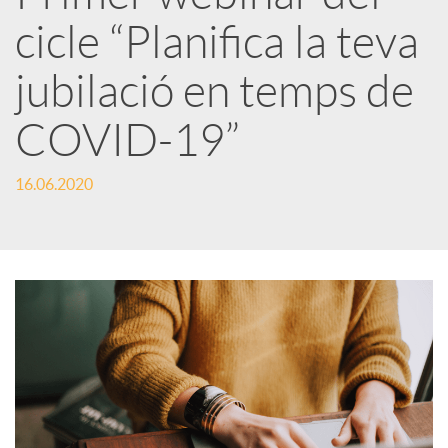
cicle “Planifica la teva
r
jubilació en temps de
x
COVID-19”
e
16.06.2020
s
S
o
c