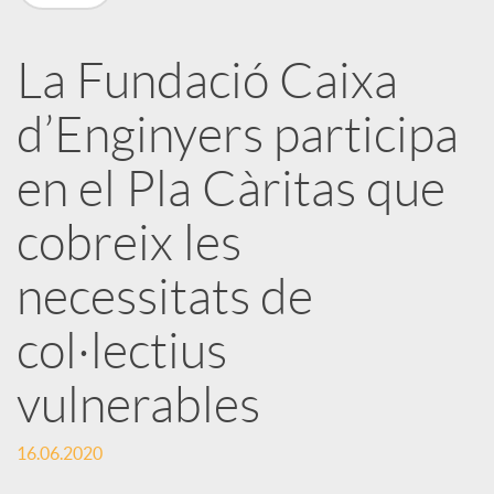
X
a
La Fundació Caixa
d’Enginyers participa
r
en el Pla Càritas que
x
cobreix les
e
necessitats de
col·lectius
s
vulnerables
S
16.06.2020