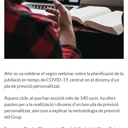
c
o
n
t
Ahir es va celebrar el segon webinar sobre la planificació de la
jubilació en temps de COVID-19, centrat en el disseny d’un
i
pla de previsió personalitzat.
Aquest cicle, al que han assistit més de 140 socis, ha ofert
n
pautes per a la realització i disseny d’un bon pla de previsió
personalitzat, així com a explicar la metodologia de previsió
del Grup.
g