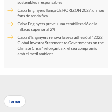
sostenibles i responsables
Caixa Enginyers llança CE HORIZON 2027, un nou
r
fons de renda fixa
Caixa Enginyers preveu una estabilització de la
t
inflació superior al 2%
Caixa d'Enginyers renova la seva adhesió al “2022
i
Global Investor Statement to Governments on the
Climate Crisis” reforçant així el seu compromís
amb el medi ambient
r
a
X
Tornar
a