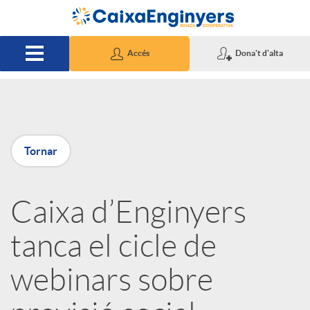
Salta al contingut principal
Accés
Dona't d'alta
P
Tornar
u
Caixa d’Enginyers
b
tanca el cicle de
l
webinars sobre
i