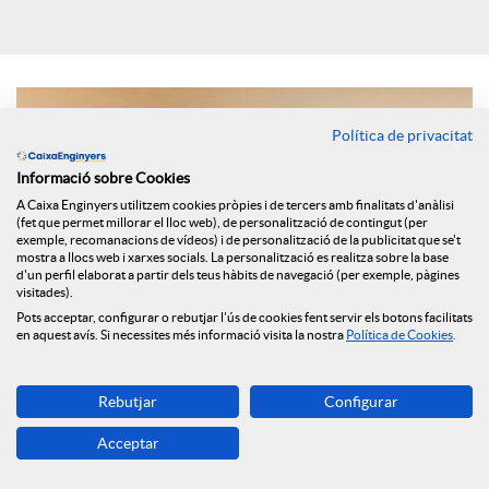
i
a
Política de privacitat
Informació sobre Cookies
l
A Caixa Enginyers utilitzem cookies pròpies i de tercers amb finalitats d'anàlisi
(fet que permet millorar el lloc web), de personalització de contingut (per
exemple, recomanacions de vídeos) i de personalització de la publicitat que se't
s
mostra a llocs web i xarxes socials. La personalització es realitza sobre la base
d'un perfil elaborat a partir dels teus hàbits de navegació (per exemple, pàgines
visitades).
Pots acceptar, configurar o rebutjar l'ús de cookies fent servir els botons facilitats
en aquest avís. Si necessites més informació visita la nostra
Política de Cookies
.
Rebutjar
Configurar
Els principals selectors d’Espanya han assenyalat per al mitjà
Acceptar
digital FundsPeople quines variacions ha portat aquesta crisi
en la seva manera de treballar i quin tipus de comunicació