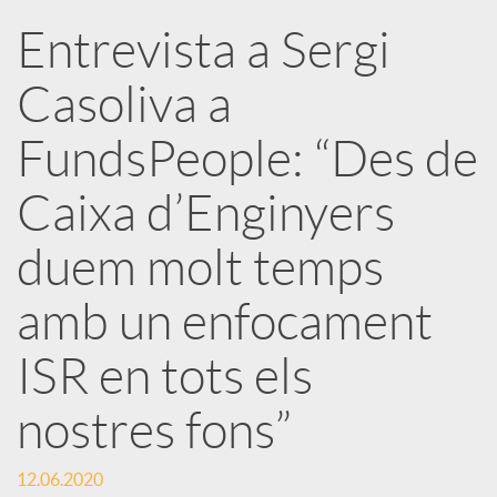
Entrevista a Sergi
r
Casoliva a
x
FundsPeople: “Des de
e
Caixa d’Enginyers
duem molt temps
s
amb un enfocament
S
ISR en tots els
o
nostres fons”
c
12.06.2020