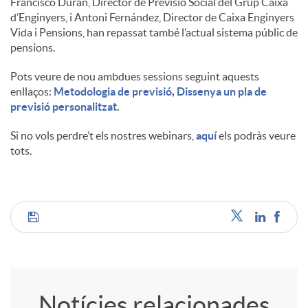
Francisco Durán, Director de Previsió Social del Grup Caixa
d’Enginyers, i Antoni Fernández, Director de Caixa Enginyers
u
Vida i Pensions, han repassat també l’actual sistema públic de
pensions.
t
Pots veure de nou ambdues sessions seguint aquests
enllaços:
Metodologia de previsió
,
Dissenya un pla de
previsió personalitzat
.
s
Si no vols perdre’t els nostres webinars,
aquí
els podràs veure
tots.
C
o
Notícies relacionades