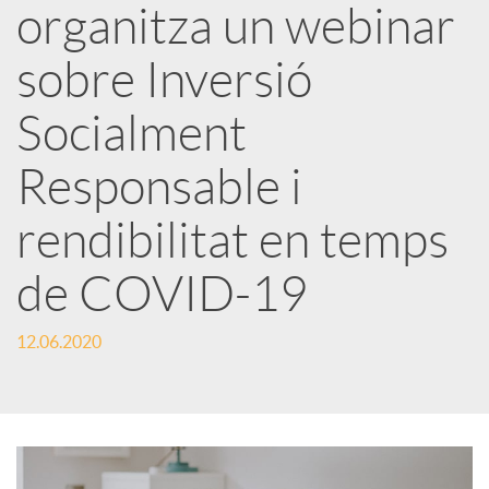
organitza un webinar
x
sobre Inversió
e
Socialment
Responsable i
s
rendibilitat en temps
S
de COVID-19
o
12.06.2020
c
i