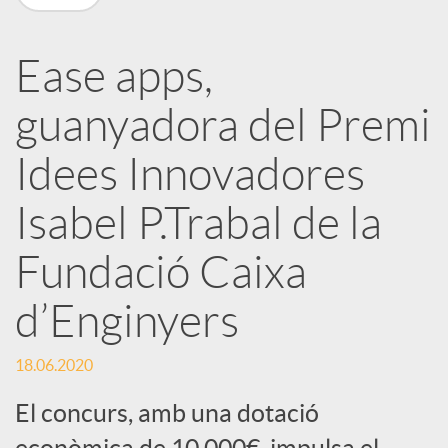
a
Ease apps,
r
guanyadora del Premi
x
Idees Innovadores
e
Isabel P.Trabal de la
Fundació Caixa
s
d’Enginyers
S
18.06.2020
o
El concurs, amb una dotació