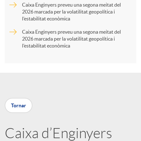
Caixa Enginyers preveu una segona meitat del
2026 marcada per la volatilitat geopolítica i
t
l’estabilitat econòmica
Caixa Enginyers preveu una segona meitat del
i
2026 marcada per la volatilitat geopolítica i
l’estabilitat econòmica
r
a
X
Tornar
a
Caixa d’Enginyers
r