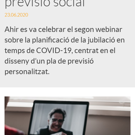
previsió social
c
23.06.2020
Ahir es va celebrar el segon webinar
a
sobre la planificació de la jubilació en
temps de COVID-19, centrat en el
d
disseny d’un pla de previsió
personalitzat.
o
r
d
e