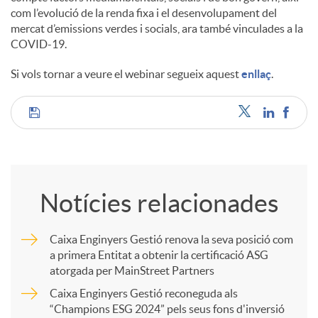
com l’evolució de la renda fixa i el desenvolupament del
mercat d’emissions verdes i socials, ara també vinculades a la
COVID-19.
Si vols tornar a veure el webinar segueix aquest
enllaç
.
C
o
Notícies relacionades
m
Caixa Enginyers Gestió renova la seva posició com
a primera Entitat a obtenir la certificació ASG
p
atorgada per MainStreet Partners
Caixa Enginyers Gestió reconeguda als
a
“Champions ESG 2024” pels seus fons d'inversió