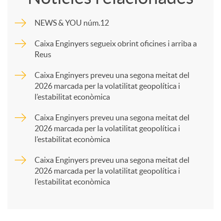
m
NEWS & YOU núm.12
p
Caixa Enginyers segueix obrint oficines i arriba a
Reus
a
Caixa Enginyers preveu una segona meitat del
2026 marcada per la volatilitat geopolítica i
l’estabilitat econòmica
r
Caixa Enginyers preveu una segona meitat del
2026 marcada per la volatilitat geopolítica i
t
l’estabilitat econòmica
Caixa Enginyers preveu una segona meitat del
i
2026 marcada per la volatilitat geopolítica i
l’estabilitat econòmica
r