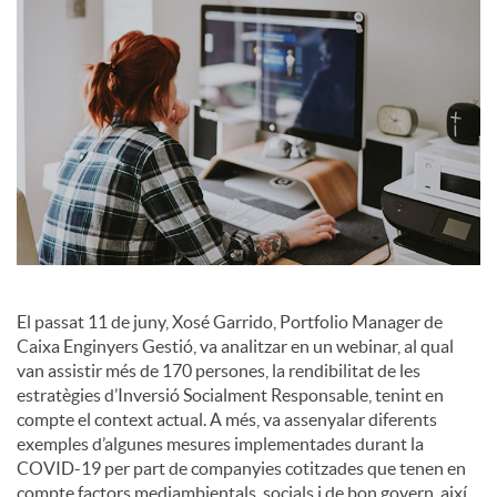
a
l
s
El passat 11 de juny, Xosé Garrido, Portfolio Manager de
Caixa Enginyers Gestió, va analitzar en un webinar, al qual
van assistir més de 170 persones, la rendibilitat de les
estratègies d’Inversió Socialment Responsable, tenint en
compte el context actual. A més, va assenyalar diferents
exemples d’algunes mesures implementades durant la
COVID-19 per part de companyies cotitzades que tenen en
compte factors mediambientals, socials i de bon govern, així