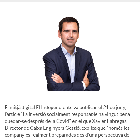
S
o
c
i
a
l
El mitjà digital El Independiente va publicar, el 21 de juny,
l’article “La inversió socialment responsable ha vingut per a
quedar-se després de la Covid”, en el que Xavier Fàbregas,
s
Director de Caixa Enginyers Gestió, explica que “només les
companyies realment preparades des d’una perspectiva de