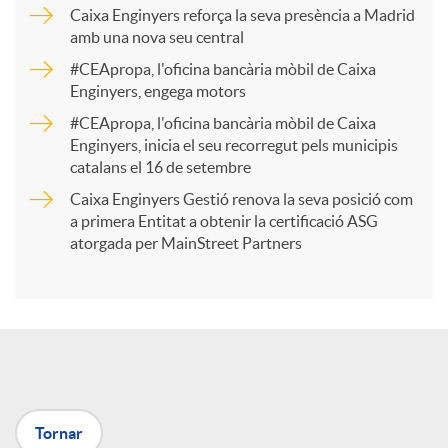
p
Caixa Enginyers reforça la seva presència a Madrid
amb una nova seu central
a
#CEApropa, l'oficina bancària mòbil de Caixa
Enginyers, engega motors
r
#CEApropa, l'oficina bancària mòbil de Caixa
Enginyers, inicia el seu recorregut pels municipis
catalans el 16 de setembre
t
Caixa Enginyers Gestió renova la seva posició com
a primera Entitat a obtenir la certificació ASG
i
atorgada per MainStreet Partners
r
a
Tornar