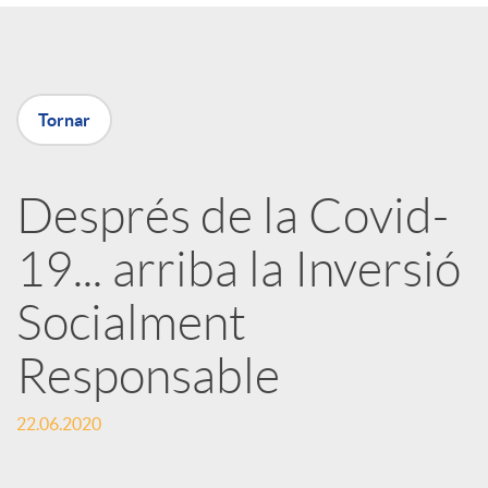
a
X
Tornar
a
Després de la Covid-
r
19... arriba la Inversió
x
Socialment
e
Responsable
22.06.2020
s