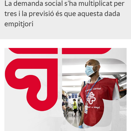
o
La demanda social s’ha multiplicat per
tres i la previsió és que aquesta dada
c
empitjori
i
a
l
s