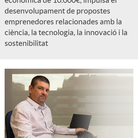
econòmica de 10.000€, impulsa el
c
desenvolupament de propostes
emprenedores relacionades amb la
i
ciència, la tecnologia, la innovació i la
sostenibilitat
a
l
s