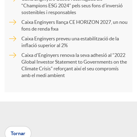
a
“Champions ESG 2024” pels seus fons d'inversió
sostenibles i responsables
Caixa Enginyers llança CE HORIZON 2027, un nou
r
fons de renda fixa
Caixa Enginyers preveu una estabilització de la
t
inflació superior al 2%
Caixa d'Enginyers renova la seva adhesió al “2022
i
Global Investor Statement to Governments on the
Climate Crisis” reforçant així el seu compromís
amb el medi ambient
r
a
X
Tornar