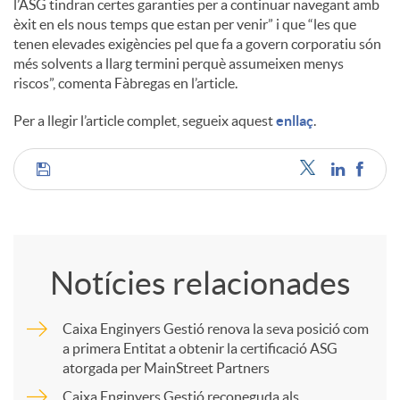
l’ASG tindran certes garanties per a continuar navegant amb
èxit en els nous temps que estan per venir” i que “les que
tenen elevades exigències pel que fa a govern corporatiu són
més solvents a llarg termini perquè assumeixen menys
riscos”, comenta Fàbregas en l’article.
Per a llegir l’article complet, segueix aquest
enllaç
.
C
o
Notícies relacionades
m
Caixa Enginyers Gestió renova la seva posició com
a primera Entitat a obtenir la certificació ASG
p
atorgada per MainStreet Partners
Caixa Enginyers Gestió reconeguda als