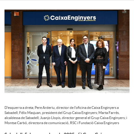
c
o
n
t
i
D'esquerra a dreta; Pere Arderiu, director de l'oficina de Caixa Enginyers a
n
Sabadell; Félix Masjuan, president del Grup Caixa Enginyers; Marta Farrés,
alcaldessa de Sabadell; Juanjo Llopis, director general el Grup Caixa Enginyers; i
Montse Carbó, directora de comunicació, RSC i Fundació Caixa Enginyers
g