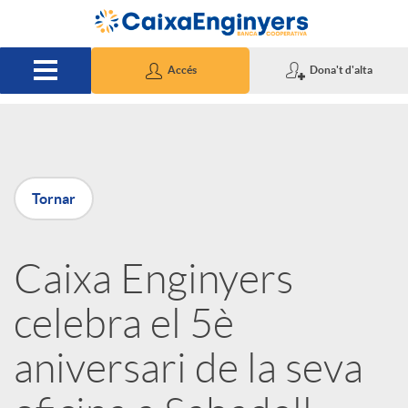
Salta al contingut principal
Accés
Dona't d'alta
P
Tornar
u
Caixa Enginyers
b
celebra el 5è
l
aniversari de la seva
i