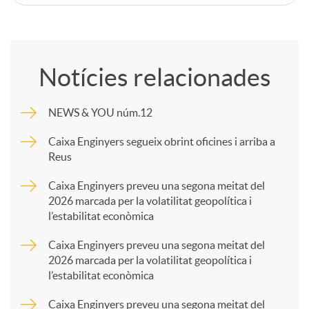
C
o
Notícies relacionades
m
NEWS & YOU núm.12
p
Caixa Enginyers segueix obrint oficines i arriba a
Reus
a
Caixa Enginyers preveu una segona meitat del
2026 marcada per la volatilitat geopolítica i
l’estabilitat econòmica
r
Caixa Enginyers preveu una segona meitat del
2026 marcada per la volatilitat geopolítica i
t
l’estabilitat econòmica
Caixa Enginyers preveu una segona meitat del