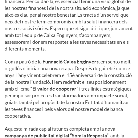
financera. Per cuidar-la, és essencial tenir una visió global de
les nostres finances i de la nostra situació econòmica, ja que
això és clau per al nostre benestar. Es tracta d’un servei que
neix del nostre ferm compromís amb la salut financera dels
nostres socis i sòcies. Espero que et sigui útil i que, juntament
amb tot l'equip de Caixa Enginyers, t'acompanyem,
assessorem i donem respostes a les teves necessitats en els
diferents moments.
Com a patró de la
Fundació Caixa Enginyers
, em sento molt
orgullós d’iniciar una nova etapa. Després de gairebé quinze
anys, l'any vinent celebrem el 15è aniversari de la constitució
de la nostra Fundació. Hem redefinit el seu posicionament
amb el lema “
El valor de cooperar
” i tres línies estratègiques
per impulsar projectes transformadors amb impacte social,
guiats també pel propòsit de la nostra Entitat d'humanitzar
les teves finances i pels valors del nostre model de banca
cooperativa.
Aquesta mirada cap al futur es completa amb la nova
campanya de publicitat digital “Som la Resposta”
, amb la