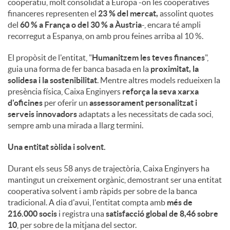
cooperatiu, molt consolidat a Europa -on les cooperatives
financeres representen el
23 % del mercat,
assolint quotes
del
60 % a França o del 30 % a Àustria
-, encara té ampli
recorregut a Espanya, on amb prou feines arriba al 10 %.
El propòsit de l'entitat, "
Humanitzem les teves finances
",
guia una forma de fer banca basada en la
proximitat, la
solidesa i la sostenibilitat
. Mentre altres models redueixen la
presència física, Caixa Enginyers
reforça la seva xarxa
d'oficines
per oferir un
assessorament personalitzat i
serveis innovadors
adaptats a les necessitats de cada soci,
sempre amb una mirada a llarg termini.
Una entitat sòlida i solvent.
Durant els seus 58 anys de trajectòria, Caixa Enginyers ha
mantingut un creixement orgànic, demostrant ser una entitat
cooperativa solvent i amb ràpids per sobre de la banca
tradicional. A dia d'avui, l'entitat compta amb
més de
216.000 socis
i registra una
satisfacció global de 8,46 sobre
10
, per sobre de la mitjana del sector.