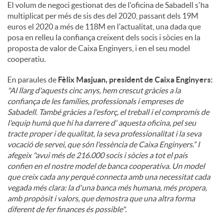
El volum de negoci gestionat des de l'oficina de Sabadell s'ha
multiplicat per més de sis des del 2020, passant dels 19M
euros el 2020 a més de 118M en l'actualitat, una dada que
posa en relleu la confiança creixent dels socis i sòcies en la
proposta de valor de Caixa Enginyers, i en el seu model
cooperatiu.
En paraules de
Fèlix Masjuan, president de Caixa Enginyers:
"Al llarg d'aquests cinc anys, hem crescut gràcies a la
confiança de les famílies, professionals i empreses de
Sabadell. També gràcies a l'esforç, el treball i el compromís de
l'equip humà que hi ha darrere d' aquesta oficina, pel seu
tracte proper i de qualitat, la seva professionalitat i la seva
vocació de servei, que són l'essència de Caixa Enginyers.” I
afegeix "avui més de 216.000 socis i sòcies a tot el país
confien en el nostre model de banca cooperativa. Un model
que creix cada any perquè connecta amb una necessitat cada
vegada més clara: la d'una banca més humana, més propera,
amb propòsit i valors, que demostra que una altra forma
diferent de fer finances és possible"
.