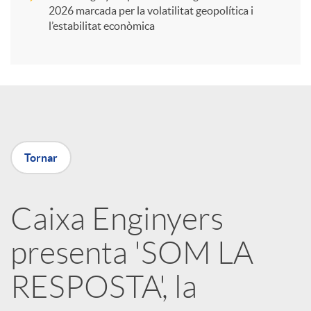
i
2026 marcada per la volatilitat geopolítica i
l’estabilitat econòmica
r
a
X
Tornar
a
Caixa Enginyers
r
presenta 'SOM LA
x
RESPOSTA', la