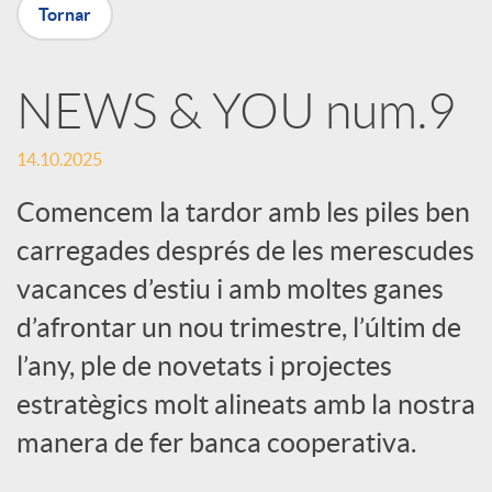
Tornar
a
NEWS & YOU num.9
r
14.10.2025
x
Comencem la tardor amb les piles ben
carregades després de les merescudes
e
vacances d’estiu i amb moltes ganes
d’afrontar un nou trimestre, l’últim de
s
l’any, ple de novetats i projectes
S
estratègics molt alineats amb la nostra
manera de fer banca cooperativa.
o