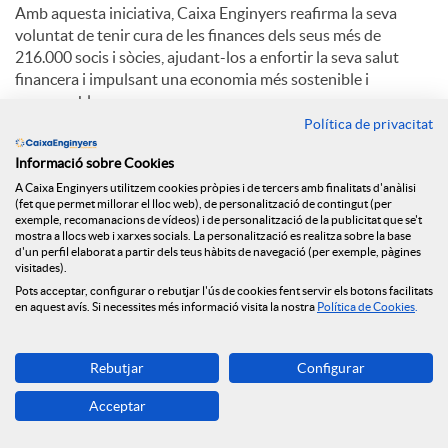
Amb aquesta iniciativa, Caixa Enginyers reafirma la seva
voluntat de tenir cura de les finances dels seus més de
216.000 socis i sòcies, ajudant-los a enfortir la seva salut
financera i impulsant una economia més sostenible i
responsable.
Política de privacitat
Informació sobre Cookies
C
A Caixa Enginyers utilitzem cookies pròpies i de tercers amb finalitats d'anàlisi
(fet que permet millorar el lloc web), de personalització de contingut (per
exemple, recomanacions de vídeos) i de personalització de la publicitat que se't
o
mostra a llocs web i xarxes socials. La personalització es realitza sobre la base
d'un perfil elaborat a partir dels teus hàbits de navegació (per exemple, pàgines
visitades).
Notícies relacionades
Pots acceptar, configurar o rebutjar l'ús de cookies fent servir els botons facilitats
m
en aquest avís. Si necessites més informació visita la nostra
Política de Cookies
.
NEWS & YOU núm.12
p
Rebutjar
Configurar
Caixa Enginyers segueix obrint oficines i arriba a
Reus
Acceptar
a
Caixa Enginyers preveu una segona meitat del