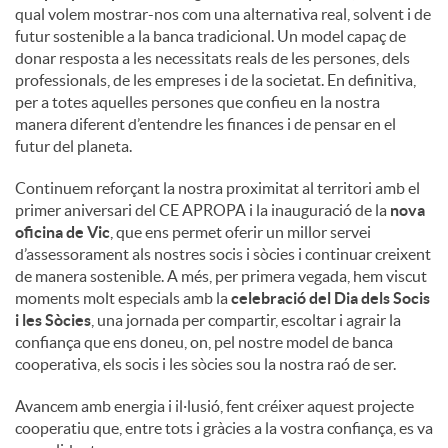
qual volem mostrar-nos com una alternativa real, solvent i de
futur sostenible a la banca tradicional. Un model capaç de
donar resposta a les necessitats reals de les persones, dels
professionals, de les empreses i de la societat. En definitiva,
per a totes aquelles persones que confieu en la nostra
manera diferent d’entendre les finances i de pensar en el
futur del planeta.
Continuem reforçant la nostra proximitat al territori amb el
primer aniversari del CE APROPA i la inauguració de la
nova
oficina de Vic
, que ens permet oferir un millor servei
d’assessorament als nostres socis i sòcies i continuar creixent
de manera sostenible. A més, per primera vegada, hem viscut
moments molt especials amb la
celebració del Dia dels Socis
i les Sòcies
, una jornada per compartir, escoltar i agrair la
confiança que ens doneu, on, pel nostre model de banca
cooperativa, els socis i les sòcies sou la nostra raó de ser.
Avancem amb energia i il·lusió, fent créixer aquest projecte
cooperatiu que, entre tots i gràcies a la vostra confiança, es va