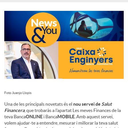
c
i
a
l
s
Foto Juanjo Llopis
Una de les principals novetats és el
nou servei de
Salut
Financera
, que trobaràs a l’apartat Les meves Finances de la
teva Banca
ONLINE
i Banca
MOBILE
. Amb aquest servei,
volem ajudar-te a entendre, mesurar i millorar la teva salut