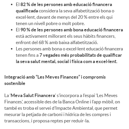
El
82 % de les persones amb educació financera
qualificada
considera la seva alfabetització bona o
excel·lent, davant de menys del 20 % entre els qui
tenen un nivell pobre o molt pobre.
El
90 % de les persones amb bona educació financera
està activament millorant els seus hàbits financers,
enfront del 68 % amb baixa alfabetització.
Les persones amb bona o excel·lent educació financera
tenen fins a
7 vegades més probabilitats de qualificar
la seva salut mental, social i física com a excel·lent.
Integració amb “Les Meves Finances” i compromís
sostenible
La ‘
Meva Salut Financera
’ s’incorpora a l’espai ‘Les Meves
Finances’, accessible des de la Banca Online i l’app mòbil, on
també es troba el servei d’Impacte Ambiental, que permet
mesurar la petjada de carboni i hídrica de les compres i
transaccions, i proposa reptes per reduir-la.