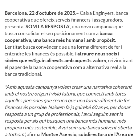
Barcelona, 22 d'octubre de 2025.–
Caixa Enginyers, banca
cooperativa que ofereix serveis financers i asseguradors,
presenta '
SOM LA RESPOSTA
', una nova campanya que
busca consolidar el seu posicionament com a
banca
cooperativa, una banca més humana i amb propòsit
.
L'entitat busca convèncer que una forma diferent de fer i
entendre les finances és possible,
i atraure nous socis i
sòcies que estiguin alineats amb aquests valors
, reivindicant
el paper de la banca cooperativa com a alternativa real a la
banca tradicional.
"Amb aquesta campanya volem crear una narrativa coherent
amb el nostre origen i visió futura, que connecti amb totes
aquelles persones que creuen que una forma diferent de fer
finances és possible. Naixem fa ja gairebé 60 anys, per donar
resposta a un grup de professionals, i avui seguim sent la
resposta per als qui busquen una banca més humana, més
propera i més sostenible. Avui som una banca solvent oberta
a tothom",
afirma
Montse Asensio, subdirectora de l'Àrea de