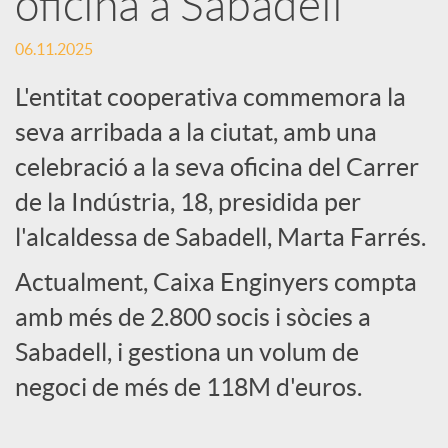
oficina a Sabadell
c
06.11.2025
L'entitat cooperativa commemora la
a
seva arribada a la ciutat, amb una
celebració a la seva oficina del Carrer
d
de la Indústria, 18, presidida per
l'alcaldessa de Sabadell, Marta Farrés.
o
Actualment, Caixa Enginyers compta
r
amb més de 2.800 socis i sòcies a
Sabadell, i gestiona un volum de
d
negoci de més de 118M d'euros.
e