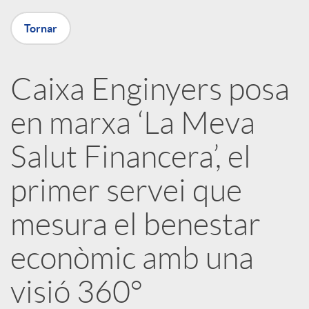
X
Tornar
a
Caixa Enginyers posa
r
en marxa ‘La Meva
x
Salut Financera’, el
e
primer servei que
mesura el benestar
s
econòmic amb una
S
visió 360°