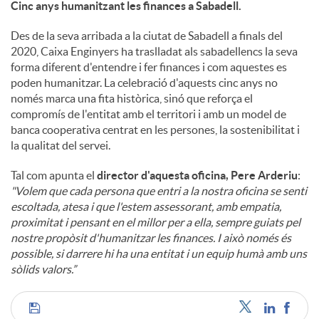
Cinc anys humanitzant les finances a Sabadell.
Des de la seva arribada a la ciutat de Sabadell a finals del
2020, Caixa Enginyers ha traslladat als sabadellencs la seva
forma diferent d'entendre i fer finances i com aquestes es
poden humanitzar. La celebració d'aquests cinc anys no
només marca una fita històrica, sinó que reforça el
compromís de l'entitat amb el territori i amb un model de
banca cooperativa centrat en les persones, la sostenibilitat i
la qualitat del servei.
Tal com apunta el
director d'aquesta oficina, Pere Arderiu
:
"Volem que cada persona que entri a la nostra oficina se senti
escoltada, atesa i que l'estem assessorant, amb empatia,
proximitat i pensant en el millor per a ella, sempre guiats pel
nostre propòsit d'humanitzar les finances. I això només és
possible, si darrere hi ha una entitat i un equip humà amb uns
sòlids valors.”