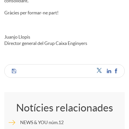
consolidant.
Gràcies per formar-ne part!
Juanjo Llopis
Director general del Grup Caixa Enginyers
C
o
Notícies relacionades
m
NEWS & YOU núm.12