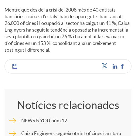
Mentre que des de la crisi del 2008 més de 40 entitats
bancàries i caixes d'estalvi han desaparegut, s'han tancat
26.000 oficines i l'ocupació al sector ha caigut un 41 %, Caixa
Enginyers ha seguit la tendència oposada: ha incrementat la
seva plantilla en gairebé un 76 % i ha ampliat la seva xarxa
d'oficines en un 153 %, consolidant així un creixement
sostingut i diferencial.
C
o
Notícies relacionades
m
NEWS & YOU núm.12
p
Caixa Enginyers segueix obrint oficines i arriba a