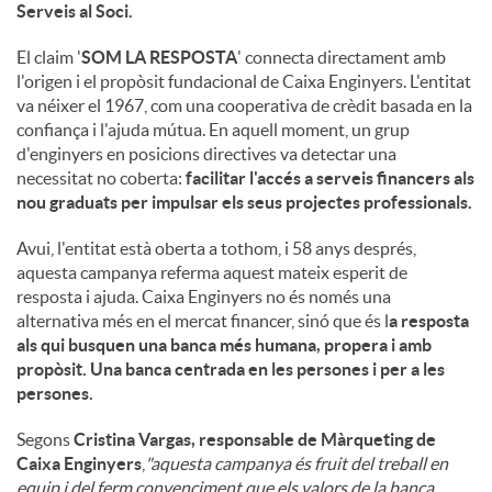
Serveis al Soci.
El claim '
SOM LA RESPOSTA
' connecta directament amb
l'origen i el propòsit fundacional de Caixa Enginyers. L'entitat
va néixer el 1967, com una cooperativa de crèdit basada en la
confiança i l'ajuda mútua. En aquell moment, un grup
d'enginyers en posicions directives va detectar una
necessitat no coberta:
facilitar l'accés a serveis financers als
nou graduats per impulsar els seus projectes professionals.
Avui, l'entitat està oberta a tothom, i 58 anys després,
aquesta campanya referma aquest mateix esperit de
resposta i ajuda. Caixa Enginyers no és només una
alternativa més en el mercat financer, sinó que és l
a resposta
als qui busquen una banca més humana, propera i amb
propòsit. Una banca centrada en les persones i per a les
persones.
Segons
Cristina Vargas, responsable de Màrqueting de
Caixa Enginyers
,
"aquesta campanya és fruit del treball en
equip i del ferm convenciment que els valors de la banca