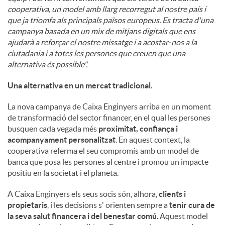
cooperativa, un model amb llarg recorregut al nostre país i
que ja triomfa als principals països europeus. Es tracta d'una
campanya basada en un mix de mitjans digitals que ens
ajudarà a reforçar el nostre missatge i a acostar-nos a la
ciutadania i a totes les persones que creuen que una
alternativa és possible".
Una alternativa en un mercat tradicional.
La nova campanya de Caixa Enginyers arriba en un moment
de transformació del sector financer, en el qual les persones
busquen cada vegada més
proximitat, confiança i
acompanyament personalitzat
. En aquest context, la
cooperativa referma el seu compromís amb un model de
banca que posa les persones al centre i promou un impacte
positiu en la societat i el planeta.
A Caixa Enginyers els seus socis són, alhora,
clients i
propietaris
, i les decisions s' orienten sempre a
tenir cura de
la seva salut financera i del benestar comú
. Aquest model