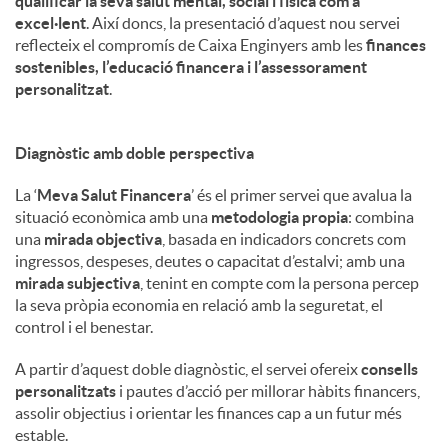
qualificar la seva salut mental, social i física com a
excel·lent
. Així doncs, la presentació d’aquest nou servei
reflecteix el compromís de Caixa Enginyers amb les
finances
sostenibles, l’educació financera i l’assessorament
personalitzat
.
Diagnòstic amb doble perspectiva
La ‘
Meva Salut Financera
’ és el primer servei que avalua la
situació econòmica amb una
metodologia propia
: combina
una
mirada objectiva
, basada en indicadors concrets com
ingressos, despeses, deutes o capacitat d’estalvi; amb una
mirada subjectiva
, tenint en compte com la persona percep
la seva pròpia economia en relació amb la seguretat, el
control i el benestar.
A partir d’aquest doble diagnòstic, el servei ofereix
consells
personalitzats
i pautes d’acció per millorar hàbits financers,
assolir objectius i orientar les finances cap a un futur més
estable.