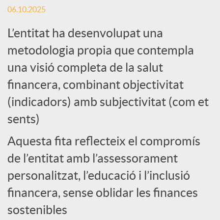
o
06.10.2025
L’entitat ha desenvolupat una
c
metodologia propia que contempla
i
una visió completa de la salut
financera, combinant objectivitat
a
(indicadors) amb subjectivitat (com et
sents)
l
Aquesta fita reflecteix el compromís
de l’entitat amb l’assessorament
s
personalitzat, l’educació i l’inclusió
financera, sense oblidar les finances
sostenibles