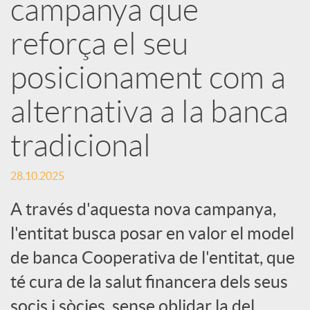
e
campanya que
reforça el seu
s
posicionament com a
S
alternativa a la banca
o
tradicional
c
28.10.2025
A través d'aquesta nova campanya,
i
l'entitat busca posar en valor el model
de banca Cooperativa de l'entitat, que
a
té cura de la salut financera dels seus
socis i sòcies, sense oblidar la del