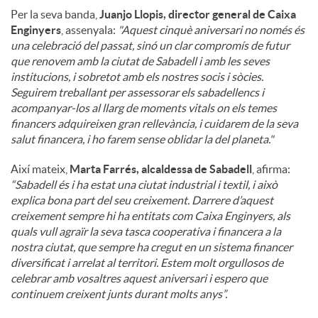
Per la seva banda,
Juanjo Llopis, director general de Caixa
Enginyers
, assenyala:
"Aquest cinquè aniversari no només és
una celebració del passat, sinó un clar compromís de futur
que renovem amb la ciutat de Sabadell i amb les seves
institucions, i sobretot amb els nostres socis i sòcies.
Seguirem treballant per assessorar els sabadellencs i
acompanyar-los al llarg de moments vitals on els temes
financers adquireixen gran rellevància, i cuidarem de la seva
salut financera, i ho farem sense oblidar la del planeta."
Així mateix,
Marta Farrés, alcaldessa de Sabadell
, afirma:
“Sabadell és i ha estat una ciutat industrial i textil, i això
explica bona part del seu creixement. Darrere d’aquest
creixement sempre hi ha entitats com Caixa Enginyers, als
quals vull agraïr la seva tasca cooperativa i financera a la
nostra ciutat, que sempre ha cregut en un sistema financer
diversificat i arrelat al territori. Estem molt orgullosos de
celebrar amb vosaltres aquest aniversari i espero que
continuem creixent junts durant molts anys”.