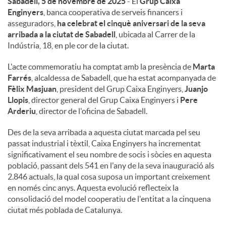
Sabadell, 5 de novembre de 2025
- El
Grup Caixa
Enginyers
, banca cooperativa de serveis financers i
u
asseguradors,
ha celebrat el cinquè aniversari de la seva
arribada a la ciutat de Sabadell
, ubicada al Carrer de la
Indústria, 18, en ple cor de la ciutat.
t
L'acte commemoratiu ha comptat amb la presència de
Marta
Farrés
, alcaldessa de Sabadell, que ha estat acompanyada de
s
Fèlix Masjuan
, president del Grup Caixa Enginyers,
Juanjo
Llopis
, director general del Grup Caixa Enginyers i
Pere
Arderiu
, director de l'oficina de Sabadell.
Des de la seva arribada a aquesta ciutat marcada pel seu
passat industrial i tèxtil, Caixa Enginyers ha incrementat
significativament el seu nombre de socis i sòcies en aquesta
població, passant dels 541 en l'any de la seva inauguració als
2.846 actuals, la qual cosa suposa un important creixement
en només cinc anys. Aquesta evolució reflecteix la
consolidació del model cooperatiu de l'entitat a la cinquena
ciutat més poblada de Catalunya.