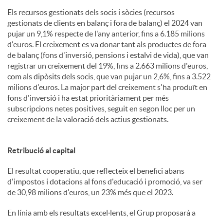
Els recursos gestionats dels socis i sòcies (recursos
gestionats de clients en balanç i fora de balanç) el 2024 van
pujar un 9,1% respecte de l'any anterior, fins a 6.185 milions
d'euros. El creixement es va donar tant als productes de fora
de balanç (fons d'inversió, pensions i estalvi de vida), que van
registrar un creixement del 19%, fins a 2.663 milions d'euros,
com als dipòsits dels socis, que van pujar un 2,6%, fins a 3.522
milions d'euros. La major part del creixement s'ha produït en
fons d'inversió i ha estat prioritàriament per més
subscripcions netes positives, seguit en segon lloc per un
creixement de la valoració dels actius gestionats.
Retribució al capital
El resultat cooperatiu, que reflecteix el benefici abans
d'impostos i dotacions al fons d'educació i promoció, va ser
de 30,98 milions d'euros, un 23% més que el 2023.
En línia amb els resultats excel·lents, el Grup proposarà a