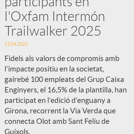
participants en
l'Oxfam Intermón
c
Trailwalker 2025
a
11.04.2025
d
Fidels als valors de compromís amb
l'impacte positiu en la societat,
o
gairebé 100 empleats del Grup Caixa
Enginyers, el 16,5% de la plantilla, han
r
participat en l'edició d'enguany a
d
Girona, recorrent la Via Verda que
connecta Olot amb Sant Feliu de
e
Guíxols.