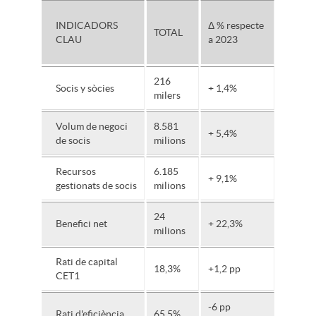
INDICADORS
Δ % respecte
TOTAL
CLAU
a 2023
216
Socis y sòcies
+ 1,4%
milers
Volum de negoci
8.581
+ 5,4%
de socis
milions
Recursos
6.185
+ 9,1%
gestionats de socis
milions
24
Benefici net
+ 22,3%
milions
Rati de capital
18,3%
+1,2 pp
CET1
-6 pp
Rati d'eficiència
65,5%