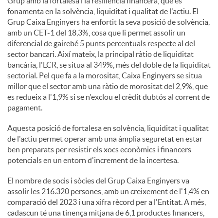
Grup amb la fortalesa i la resiliència financera, que es
fonamenta en la solvència, liquiditat i qualitat de l'actiu. El
Grup Caixa Enginyers ha enfortit la seva posició de solvència,
amb un CET-1 del 18,3%, cosa que li permet assolir un
diferencial de gairebé 5 punts percentuals respecte al del
sector bancari. Així mateix, la principal ràtio de liquiditat
bancària, l'LCR, se situa al 349%, més del doble de la liquiditat
sectorial. Pel que fa a la morositat, Caixa Enginyers se situa
millor que el sector amb una ràtio de morositat del 2,9%, que
es redueix a l'1,9% si se n'exclou el crèdit dubtós al corrent de
pagament.
Aquesta posició de fortalesa en solvència, liquiditat i qualitat
de l'actiu permet operar amb una àmplia seguretat en estar
ben preparats per resistir els xocs econòmics i financers
potencials en un entorn d'increment de la incertesa.
El nombre de socis i sòcies del Grup Caixa Enginyers va
assolir les 216.320 persones, amb un creixement de l'1,4% en
comparació del 2023 i una xifra rècord per a l'Entitat. A més,
cadascun té una tinença mitjana de 6,1 productes financers,