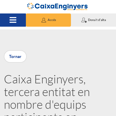
Salta al contingut principal
Accés
Dona't d'alta
P
Tornar
u
Caixa Enginyers,
b
tercera entitat en
l
nombre d'equips
i