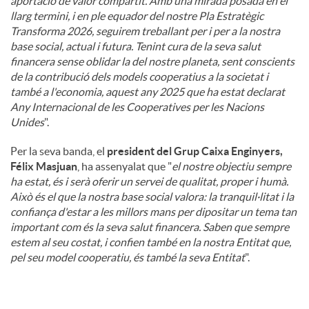
aportació de valor compartit. Amb una mirada posada en el
llarg termini, i en ple equador del nostre Pla Estratègic
Transforma 2026, seguirem treballant per i per a la nostra
base social, actual i futura. Tenint cura de la seva salut
financera sense oblidar la del nostre planeta, sent conscients
de la contribució dels models cooperatius a la societat i
també a l'economia, aquest any 2025 que ha estat declarat
Any Internacional de les Cooperatives per les Nacions
Unides
".
Per la seva banda, el
president del Grup Caixa Enginyers,
Félix Masjuan
, ha assenyalat que "
el nostre objectiu sempre
ha estat, és i serà oferir un servei de qualitat, proper i humà.
Això és el que la nostra base social valora: la tranquil·litat i la
confiança d'estar a les millors mans per dipositar un tema tan
important com és la seva salut financera. Saben que sempre
estem al seu costat, i confien també en la nostra Entitat que,
pel seu model cooperatiu, és també la seva Entitat
".