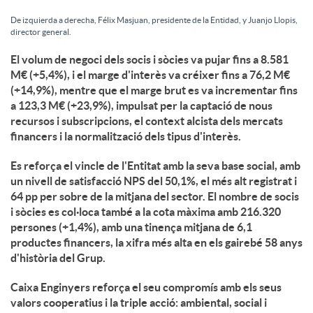
De izquierda a derecha, Félix Masjuan, presidente de la Entidad, y Juanjo Llopis,
director general.
El volum de negoci dels socis i sòcies va pujar fins a 8.581
M€ (+5,4%), i el marge d'interès va créixer fins a 76,2 M€
(+14,9%), mentre que el marge brut es va incrementar fins
a 123,3 M€ (+23,9%), impulsat per la captació de nous
recursos i subscripcions, el context alcista dels mercats
financers i la normalització dels tipus d'interès.
Es reforça el vincle de l'Entitat amb la seva base social, amb
un nivell de satisfacció NPS del 50,1%, el més alt registrat i
64 pp per sobre de la mitjana del sector. El nombre de socis
i sòcies es col·loca també a la cota màxima amb 216.320
persones (+1,4%), amb una tinença mitjana de 6,1
productes financers, la xifra més alta en els gairebé 58 anys
d'història del Grup.
Caixa Enginyers reforça el seu compromís amb els seus
valors cooperatius i la triple acció: ambiental, social i