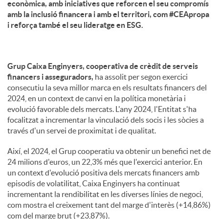
econòmica, amb iniciatives que reforcen el seu compromís
amb la inclusió financera i amb el territori, com #CEApropa
i reforça també el seu lideratge en ESG.
Grup Caixa Enginyers, cooperativa de crèdit de serveis
financers i asseguradors,
ha assolit per segon exercici
consecutiu la seva millor marca en els resultats financers del
2024, en un context de canvi en la política monetària i
evolució favorable dels mercats. L'any 2024, l'Entitat s'ha
focalitzat a incrementar la vinculació dels socis i les sòcies a
través d'un servei de proximitat i de qualitat.
Així, el 2024, el Grup cooperatiu va obtenir un benefici net de
24 milions d'euros, un 22,3% més que l'exercici anterior. En
un context d'evolució positiva dels mercats financers amb
episodis de volatilitat, Caixa Enginyers ha continuat
incrementant la rendibilitat en les diverses línies de negoci,
com mostra el creixement tant del marge d'interès (+14,86%)
com del marge brut (+23,87%).