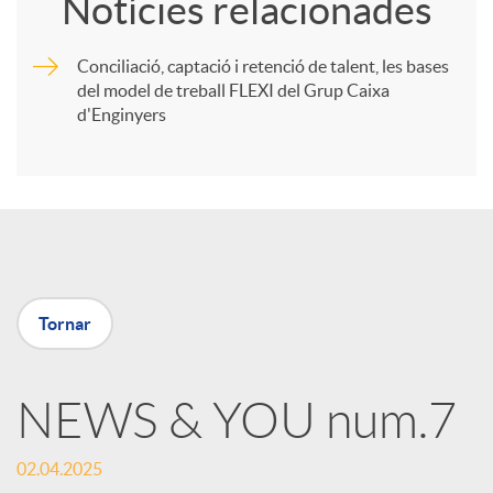
Notícies relacionades
m
Conciliació, captació i retenció de talent, les bases
del model de treball FLEXI del Grup Caixa
p
d'Enginyers
a
r
t
Tornar
i
NEWS & YOU num.7
r
02.04.2025