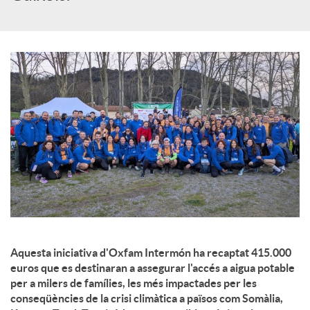
c
o
n
t
i
n
Aquesta iniciativa d'Oxfam Intermón ha recaptat 415.000
euros que es destinaran a assegurar l'accés a aigua potable
per a milers de famílies, les més impactades per les
g
conseqüències de la crisi climàtica a països com Somàlia,