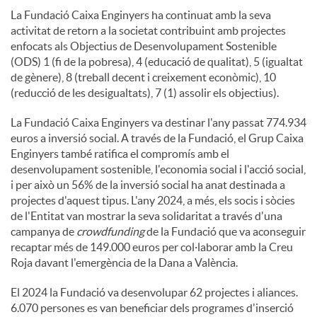
La Fundació Caixa Enginyers ha continuat amb la seva
activitat de retorn a la societat contribuint amb projectes
enfocats als Objectius de Desenvolupament Sostenible
(ODS) 1 (fi de la pobresa), 4 (educació de qualitat), 5 (igualtat
de gènere), 8 (treball decent i creixement econòmic), 10
(reducció de les desigualtats), 7 (1) assolir els objectius).
La Fundació Caixa Enginyers va destinar l'any passat 774.934
euros a inversió social. A través de la Fundació, el Grup Caixa
Enginyers també ratifica el compromís amb el
desenvolupament sostenible, l'economia social i l'acció social,
i per això un 56% de la inversió social ha anat destinada a
projectes d'aquest tipus. L'any 2024, a més, els socis i sòcies
de l'Entitat van mostrar la seva solidaritat a través d'una
campanya de
crowdfunding
de la Fundació que va aconseguir
recaptar més de 149.000 euros per col·laborar amb la Creu
Roja davant l'emergència de la Dana a València.
El 2024 la Fundació va desenvolupar 62 projectes i aliances.
6.070 persones es van beneficiar dels programes d'inserció