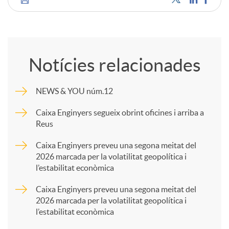
C
o
Notícies relacionades
m
NEWS & YOU núm.12
p
Caixa Enginyers segueix obrint oficines i arriba a
Reus
a
Caixa Enginyers preveu una segona meitat del
2026 marcada per la volatilitat geopolítica i
l’estabilitat econòmica
r
Caixa Enginyers preveu una segona meitat del
2026 marcada per la volatilitat geopolítica i
t
l’estabilitat econòmica