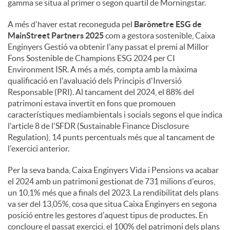
gamma se situa al primer o segon quartil de Morningstar.
A més d'haver estat reconeguda pel
Baròmetre ESG de
MainStreet Partners 2025
com a gestora sostenible, Caixa
Enginyers Gestió va obtenir l'any passat el premi al Millor
Fons Sostenible de Champions ESG 2024 per CI
Environment ISR. A més a més, compta amb la màxima
qualificació en l'avaluació dels Principis d'Inversió
Responsable (PRI). Al tancament del 2024, el 88% del
patrimoni estava invertit en fons que promouen
característiques mediambientals i socials segons el que indica
l'article 8 de l'SFDR (Sustainable Finance Disclosure
Regulation), 14 punts percentuals més que al tancament de
l'exercici anterior.
Per la seva banda, Caixa Enginyers Vida i Pensions va acabar
el 2024 amb un patrimoni gestionat de 731 milions d'euros,
un 10,1% més que a finals del 2023. La rendibilitat dels plans
va ser del 13,05%, cosa que situa Caixa Enginyers en segona
posició entre les gestores d'aquest tipus de productes. En
concloure el passat exercici, el 100% del patrimoni dels plans