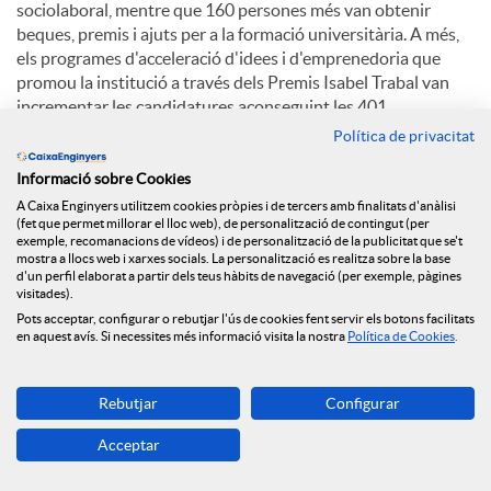
sociolaboral, mentre que 160 persones més van obtenir
beques, premis i ajuts per a la formació universitària. A més,
els programes d'acceleració d'idees i d'emprenedoria que
promou la institució a través dels Premis Isabel Trabal van
incrementar les candidatures aconseguint les 401.
Política de privacitat
Perspectives per al 2025
Informació sobre Cookies
A Caixa Enginyers utilitzem cookies pròpies i de tercers amb finalitats d'anàlisi
Per a l'exercici en curs, el Grup Caixa Enginyers preveu un
(fet que permet millorar el lloc web), de personalització de contingut (per
exemple, recomanacions de vídeos) i de personalització de la publicitat que se't
context macroeconòmic caracteritzat per l'elevada incertesa
mostra a llocs web i xarxes socials. La personalització es realitza sobre la base
geopolítica, que pot provocar fluctuacions als mercats, i
d'un perfil elaborat a partir dels teus hàbits de navegació (per exemple, pàgines
noves retallades de tipus d'interès dels principals bancs
visitades).
centrals. A nivell sectorial, cal esperar una elevada pressió
Pots acceptar, configurar o rebutjar l'ús de cookies fent servir els botons facilitats
en aquest avís. Si necessites més informació visita la nostra
Política de Cookies
.
relacionada amb les condicions de crèdit i les hipoteques, així
com unes bones perspectives per als mercats, que estaran en
tot cas condicionades als esdeveniments geopolítics.
Rebutjar
Configurar
En aquest context, el Grup Caixa Enginyers assumeix el repte
Acceptar
de créixer en volum de negoci al voltant del 10%, continuar
reforçant la seva solvència, mantenint la seva prudència en la