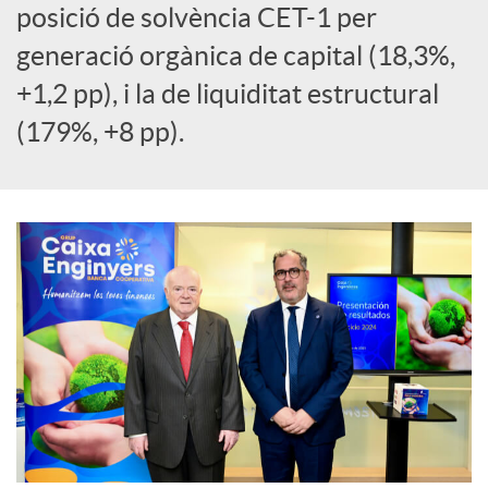
posició de solvència CET-1 per
l
generació orgànica de capital (18,3%,
s
+1,2 pp), i la de liquiditat estructural
(179%, +8 pp).