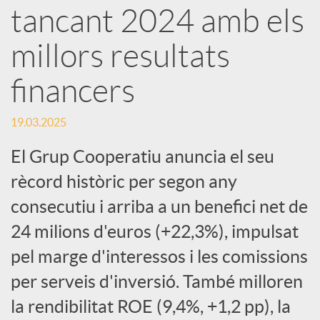
e
tancant 2024 amb els
millors resultats
s
financers
S
19.03.2025
o
El Grup Cooperatiu anuncia el seu
rècord històric per segon any
c
consecutiu i arriba a un benefici net de
24 milions d'euros (+22,3%), impulsat
i
pel marge d'interessos i les comissions
per serveis d'inversió. També milloren
a
la rendibilitat ROE (9,4%, +1,2 pp), la