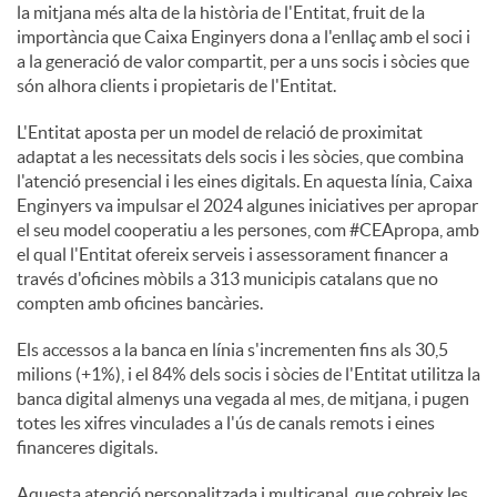
la mitjana més alta de la història de l'Entitat, fruit de la
importància que Caixa Enginyers dona a l'enllaç amb el soci i
a la generació de valor compartit, per a uns socis i sòcies que
són alhora clients i propietaris de l'Entitat.
L'Entitat aposta per un model de relació de proximitat
adaptat a les necessitats dels socis i les sòcies, que combina
l'atenció presencial i les eines digitals. En aquesta línia, Caixa
Enginyers va impulsar el 2024 algunes iniciatives per apropar
el seu model cooperatiu a les persones, com #CEApropa, amb
el qual l'Entitat ofereix serveis i assessorament financer a
través d'oficines mòbils a 313 municipis catalans que no
compten amb oficines bancàries.
Els accessos a la banca en línia s'incrementen fins als 30,5
milions (+1%), i el 84% dels socis i sòcies de l'Entitat utilitza la
banca digital almenys una vegada al mes, de mitjana, i pugen
totes les xifres vinculades a l'ús de canals remots i eines
financeres digitals.
Aquesta atenció personalitzada i multicanal, que cobreix les