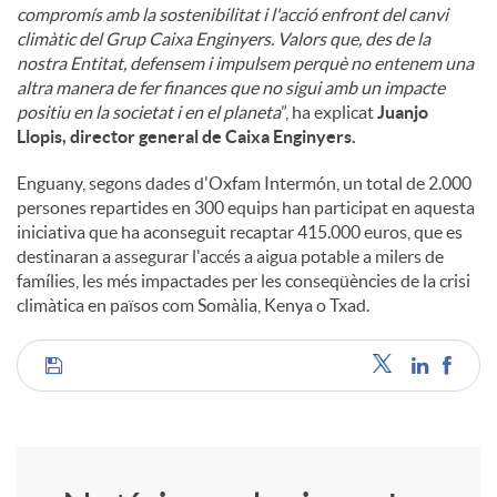
compromís amb la sostenibilitat i l'acció enfront del canvi
climàtic del Grup Caixa Enginyers. Valors que, des de la
nostra Entitat, defensem i impulsem perquè no entenem una
altra manera de fer finances que no sigui amb un impacte
positiu en la societat i en el planeta
”, ha explicat
Juanjo
Llopis, director general de Caixa Enginyers.
Enguany, segons dades d'Oxfam Intermón, un total de 2.000
persones repartides en 300 equips han participat en aquesta
iniciativa que ha aconseguit recaptar 415.000 euros, que es
destinaran a assegurar l'accés a aigua potable a milers de
famílies, les més impactades per les conseqüències de la crisi
climàtica en països com Somàlia, Kenya o Txad.
C
o