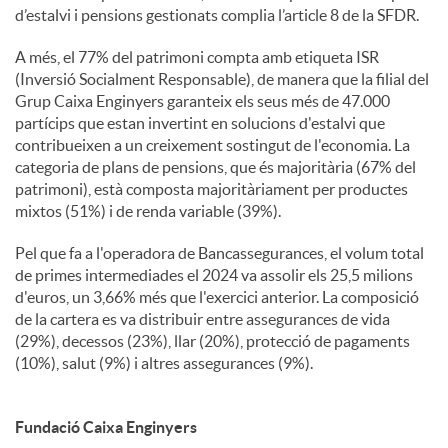
d’estalvi i pensions gestionats complia l’article 8 de la SFDR.
A més, el 77% del patrimoni compta amb etiqueta ISR
(Inversió Socialment Responsable), de manera que la filial del
Grup Caixa Enginyers garanteix els seus més de 47.000
partícips que estan invertint en solucions d'estalvi que
contribueixen a un creixement sostingut de l'economia. La
categoria de plans de pensions, que és majoritària (67% del
patrimoni), està composta majoritàriament per productes
mixtos (51%) i de renda variable (39%).
Pel que fa a l'operadora de Bancassegurances, el volum total
de primes intermediades el 2024 va assolir els 25,5 milions
d'euros, un 3,66% més que l'exercici anterior. La composició
de la cartera es va distribuir entre assegurances de vida
(29%), decessos (23%), llar (20%), protecció de pagaments
(10%), salut (9%) i altres assegurances (9%).
Fundació Caixa Enginyers