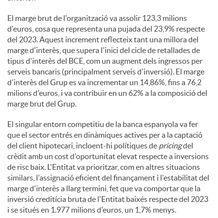
El marge brut de l'organització va assolir 123,3 milions
d'euros, cosa que representa una pujada del 23,9% respecte
del 2023. Aquest increment reflecteix tant una millora del
marge d'interès, que supera l'inici del cicle de retallades de
tipus d'interès del BCE, com un augment dels ingressos per
serveis bancaris (principalment serveis d'inversió). El marge
d'interès del Grup es va incrementar un 14,86%, fins a 76,2
milions d'euros, i va contribuir en un 62% a la composició del
marge brut del Grup.
El singular entorn competitiu de la banca espanyola va fer
que el sector entrés en dinàmiques actives per a la captació
del client hipotecari, incloent-hi polítiques de
pricing
del
crèdit amb un cost d'oportunitat elevat respecte a inversions
de risc baix. L'Entitat va prioritzar, com en altres situacions
similars, l'assignació eficient del finançament i l'estabilitat del
marge d'interès a llarg termini, fet que va comportar que la
inversió creditícia bruta de l'Entitat baixés respecte del 2023
i se situés en 1.977 milions d'euros, un 1,7% menys.