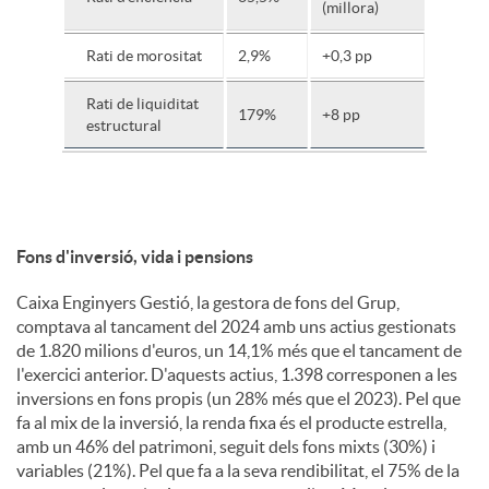
(millora)
Rati de morositat
2,9%
+0,3 pp
Rati de liquiditat
179%
+8 pp
estructural
Fons d'inversió, vida i pensions
Caixa Enginyers Gestió, la gestora de fons del Grup,
comptava al tancament del 2024 amb uns actius gestionats
de 1.820 milions d'euros, un 14,1% més que el tancament de
l'exercici anterior. D'aquests actius, 1.398 corresponen a les
inversions en fons propis (un 28% més que el 2023). Pel que
fa al mix de la inversió, la renda fixa és el producte estrella,
amb un 46% del patrimoni, seguit dels fons mixts (30%) i
variables (21%). Pel que fa a la seva rendibilitat, el 75% de la