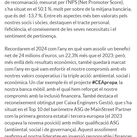
de recomanació, mesurat per l’NPS (Net Promoter Score),
s’ha situat en el 50,1 %, molt per sobre de la mitjana bancària,
que és del -13,7 %. Entre els aspectes més ben valorats pels
nostres socis i sòcies, destaquen el tracte personal,
l’eficiència, el coneixement de les seves necessitats i el
sentiment de pertinença.
Recordarem el 2024 com l’any en què vam assolir un benefici
net de 24 milions d'euros, un 22,3% més que el 2023; però,
més enllà dels resultats econòmics, també quedarà marcat
com l’any en què vam enfortir el nostre compromís amb els
nostres valors cooperatius i la triple acció: ambiental, social i
econòmica. Un clar exemple és el projecte
#CEApropa
, la
nostra banca mòbil, amb el qual hem reforçat el nostre
compromís amb la inclusió financera. També destaca el
reconeixement obtingut per Caixa Enginyers Gestió, que s’ha
situat en el Top 10 del baròmetre ASG de MainStreet Partner
com la primera gestora estatal i tercera europea (el 2023
ocupava la novena posició) amb millor qualificació ASG
(ambiental, social i de governança). Aquest assoliment
reafirma el nostre lideratge en inversió responsable i finances