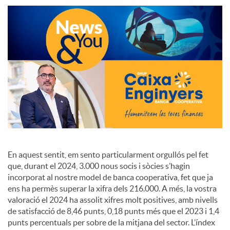
S
o
c
i
a
En aquest sentit, em sento particularment orgullós pel fet
que, durant el 2024, 3.000 nous socis i sòcies s’hagin
l
incorporat al nostre model de banca cooperativa, fet que ja
ens ha permès superar la xifra dels 216.000. A més, la vostra
valoració el 2024 ha assolit xifres molt positives, amb nivells
s
de satisfacció de 8,46 punts, 0,18 punts més que el 2023 i 1,4
punts percentuals per sobre de la mitjana del sector. L’índex