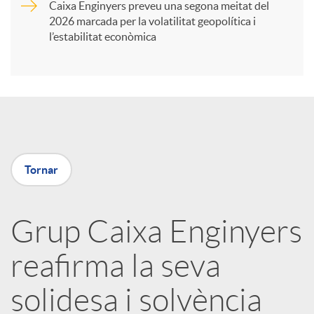
Caixa Enginyers preveu una segona meitat del
i
2026 marcada per la volatilitat geopolítica i
l’estabilitat econòmica
r
a
X
Tornar
a
Grup Caixa Enginyers
r
reafirma la seva
x
solidesa i solvència