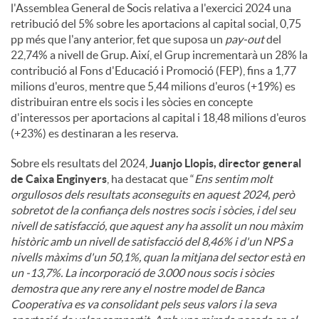
l'Assemblea General de Socis relativa a l'exercici 2024 una
retribució del 5% sobre les aportacions al capital social, 0,75
pp més que l'any anterior, fet que suposa un
pay-out
del
22,74% a nivell de Grup. Així, el Grup incrementarà un 28% la
contribució al Fons d'Educació i Promoció (FEP), fins a 1,77
milions d'euros, mentre que 5,44 milions d'euros (+19%) es
distribuiran entre els socis i les sòcies en concepte
d'interessos per aportacions al capital i 18,48 milions d'euros
(+23%) es destinaran a les reserva.
Sobre els resultats del 2024,
Juanjo Llopis, director general
de Caixa Enginyers
, ha destacat que “
Ens sentim molt
orgullosos dels resultats aconseguits en aquest 2024, però
sobretot de la confiança dels nostres socis i sòcies, i del seu
nivell de satisfacció, que aquest any ha assolit un nou màxim
històric amb un nivell de satisfacció del 8,46% i d'un NPS a
nivells màxims d'un 50,1%, quan la mitjana del sector està en
un -13,7%. La incorporació de 3.000 nous socis i sòcies
demostra que any rere any el nostre model de Banca
Cooperativa es va consolidant pels seus valors i la seva