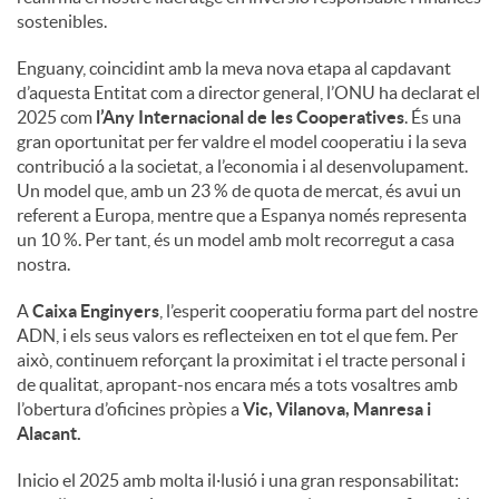
sostenibles.
Enguany, coincidint amb la meva nova etapa al capdavant
d’aquesta Entitat com a director general, l’ONU ha declarat el
2025 com
l’Any Internacional de les Cooperatives
. És una
gran oportunitat per fer valdre el model cooperatiu i la seva
contribució a la societat, a l’economia i al desenvolupament.
Un model que, amb un 23 % de quota de mercat, és avui un
referent a Europa, mentre que a Espanya només representa
un 10 %. Per tant, és un model amb molt recorregut a casa
nostra.
A
Caixa Enginyers
, l’esperit cooperatiu forma part del nostre
ADN, i els seus valors es reflecteixen en tot el que fem. Per
això, continuem reforçant la proximitat i el tracte personal i
de qualitat, apropant-nos encara més a tots vosaltres amb
l’obertura d’oficines pròpies a
Vic, Vilanova, Manresa i
Alacant.
Inicio el 2025 amb molta il·lusió i una gran responsabilitat: