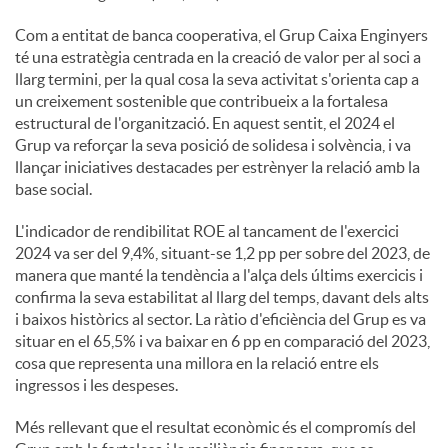
Com a entitat de banca cooperativa, el Grup Caixa Enginyers
té una estratègia centrada en la creació de valor per al soci a
llarg termini, per la qual cosa la seva activitat s'orienta cap a
un creixement sostenible que contribueix a la fortalesa
estructural de l'organització. En aquest sentit, el 2024 el
Grup va reforçar la seva posició de solidesa i solvència, i va
llançar iniciatives destacades per estrènyer la relació amb la
base social.
L'indicador de rendibilitat ROE al tancament de l'exercici
2024 va ser del 9,4%, situant-se 1,2 pp per sobre del 2023, de
manera que manté la tendència a l'alça dels últims exercicis i
confirma la seva estabilitat al llarg del temps, davant dels alts
i baixos històrics al sector. La ràtio d'eficiència del Grup es va
situar en el 65,5% i va baixar en 6 pp en comparació del 2023,
cosa que representa una millora en la relació entre els
ingressos i les despeses.
Més rellevant que el resultat econòmic és el compromís del