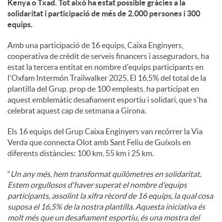
Kenya o Txad. Tot això ha estat possible gràcies a la
solidaritat i participació de més de 2.000 persones i 300
u
equips.
Amb una participació de 16 equips, Caixa Enginyers,
t
cooperativa de crèdit de serveis financers i asseguradors, ha
estat la tercera entitat en nombre d'equips participants en
l'Oxfam Intermón Trailwalker 2025. El 16,5% del total de la
s
plantilla del Grup, prop de 100 empleats, ha participat en
aquest emblemàtic desafiament esportiu i solidari, que s'ha
celebrat aquest cap de setmana a Girona.
Els 16 equips del Grup Caixa Enginyers van recórrer la Via
Verda que connecta Olot amb Sant Feliu de Guíxols en
diferents distàncies: 100 km, 55 km i 25 km.
“
Un any més, hem transformat quilòmetres en solidaritat.
Estem orgullosos d'haver superat el nombre d'equips
participants, assolint la xifra rècord de 16 equips, la qual cosa
suposa el 16,5% de la nostra plantilla. Aquesta iniciativa és
molt més que un desafiament esportiu, és una mostra del