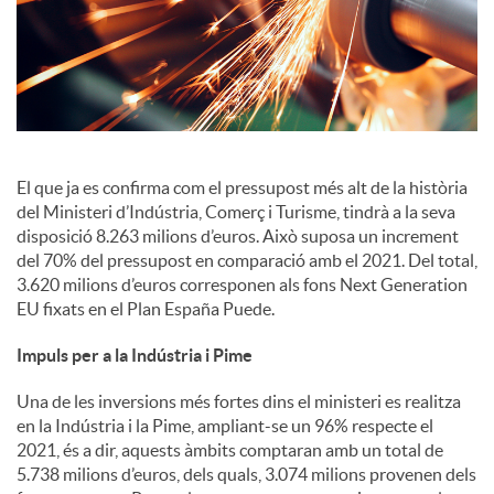
i
a
l
El que ja es confirma com el pressupost més alt de la història
del Ministeri d’Indústria, Comerç i Turisme, tindrà a la seva
s
disposició 8.263 milions d’euros. Això suposa un increment
del 70% del pressupost en comparació amb el 2021. Del total,
3.620 milions d’euros corresponen als fons Next Generation
EU fixats en el Plan España Puede.
Impuls per a la Indústria i Pime
Una de les inversions més fortes dins el ministeri es realitza
en la Indústria i la Pime, ampliant-se un 96% respecte el
2021, és a dir, aquests àmbits comptaran amb un total de
5.738 milions d’euros, dels quals, 3.074 milions provenen dels