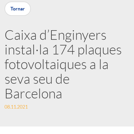
Tornar
X
a
Caixa d’Enginyers
instal·la 174 plaques
r
fotovoltaiques a la
x
seva seu de
e
Barcelona
s
08.11.2021
S