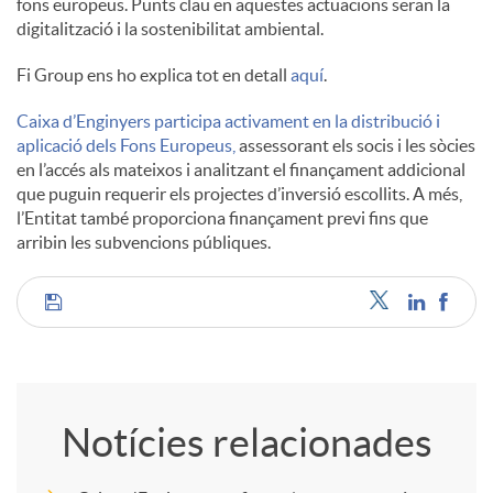
fons europeus. Punts clau en aquestes actuacions seran la
digitalització i la sostenibilitat ambiental.
Fi Group ens ho explica tot en detall
aquí
.
Caixa d’Enginyers participa activament en la distribució i
aplicació dels Fons Europeus,
assessorant els socis i les sòcies
en l’accés als mateixos i analitzant el finançament addicional
que puguin requerir els projectes d’inversió escollits. A més,
l’Entitat també proporciona finançament previ fins que
arribin les subvencions públiques.
C
o
Notícies relacionades
m