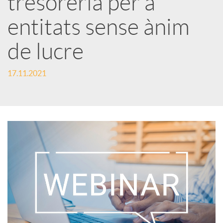
tresoreria per a
entitats sense ànim
c
de lucre
a
17.11.2021
d
o
r
d
e