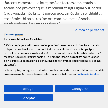
Barcons comenta: “La integració de factors ambientals o
socials pot provocar que la rendibilitat sigui igual o superior.
Cada vegada més la gent percep que, a més de la rendibilitat
econòmica, hi ha altres factors com la dimensió social,
mediambiental i de transparència”.
Política de privacitat
Pel que fa a l’aposta de Caixa d’Enginyers per la digitalització,
Eduard Barcons explica: “El creixement d’oficines continuarà
Informació sobre Cookies
sent com ha sigut sempre, progressiu. Hi ha una aposta
A Caixa Enginyers utilitzem cookies pròpies i de tercers amb finalitats d'anàlisi
(fet que permet millorar el lloc web), de personalització de contingut (per
claríssima per la digitalització. El millor està per venir”.
exemple, recomanacions de vídeos) i de personalització de la publicitat que se't
mostra a llocs web i xarxes socials. La personalització es realitza sobre la base
d'un perfil elaborat a partir dels teus hàbits de navegació (per exemple, pàgines
visitades).
C
Pots acceptar, configurar o rebutjar l'ús de cookies fent servir els botons facilitats
en aquest avís. Si necessites més informació visita la nostra
Política de Cookies
.
o
Rebutjar
Configurar
Notícies relacionades
m
Acceptar
NEWS & YOU núm.12