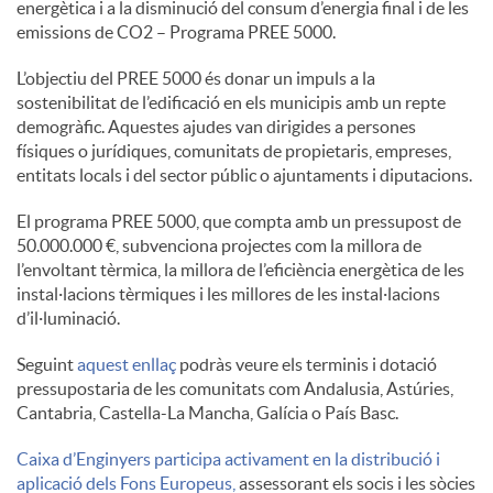
energètica i a la disminució del consum d’energia final i de les
S
emissions de CO2 – Programa PREE 5000.
L’objectiu del PREE 5000 és donar un impuls a la
o
sostenibilitat de l’edificació en els municipis amb un repte
demogràfic. Aquestes ajudes van dirigides a persones
físiques o jurídiques, comunitats de propietaris, empreses,
c
entitats locals i del sector públic o ajuntaments i diputacions.
El programa PREE 5000, que compta amb un pressupost de
i
50.000.000 €, subvenciona projectes com la millora de
l’envoltant tèrmica, la millora de l’eficiència energètica de les
instal·lacions tèrmiques i les millores de les instal·lacions
a
d’il·luminació.
Seguint
aquest enllaç
podràs veure els terminis i dotació
l
pressupostaria de les comunitats com Andalusia, Astúries,
Cantabria, Castella-La Mancha, Galícia o País Basc.
s
Caixa d’Enginyers participa activament en la distribució i
aplicació dels Fons Europeus,
assessorant els socis i les sòcies