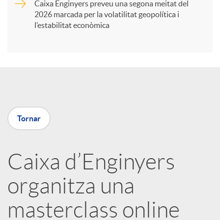
Caixa Enginyers preveu una segona meitat del
i
2026 marcada per la volatilitat geopolítica i
l’estabilitat econòmica
r
a
X
Tornar
a
Caixa d’Enginyers
r
organitza una
x
masterclass online