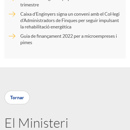
trimestre
r
Caixa d’Enginyers signa un conveni amb el Col·legi
d’Administradors de Finques per seguir impulsant
t
la rehabilitació energètica
Guia de finançament 2022 per a microempreses i
i
pimes
r
a
Tornar
X
a
El Ministeri