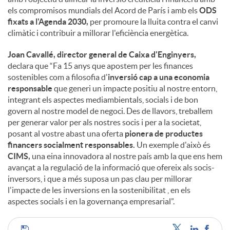
els compromisos mundials del Acord de París i amb els
ODS
fixats a l'Agenda 2030,
per promoure la lluita contra el canvi
climàtic i contribuir a millorar l'eficiència energètica.
Joan Cavallé, director general de Caixa d'Enginyers,
declara que “Fa 15 anys que apostem per les finances
sostenibles com a filosofia d'
inversió cap a una economia
responsable
que generi un impacte positiu al nostre entorn,
integrant els aspectes mediambientals, socials i de bon
govern al nostre model de negoci. Des de llavors, treballem
per generar valor per als nostres socis i per a la societat,
posant al vostre abast una oferta
pionera de productes
financers socialment responsables.
Un exemple d'això és
CIMS,
una eina innovadora al nostre país amb la que ens hem
avançat a la regulació de la informació que ofereix als socis-
inversors, i que a més suposa un pas clau per millorar
l'impacte de les inversions en la sostenibilitat , en els
aspectes socials i en la governança empresarial”.