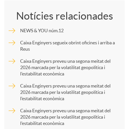
o
Notícies relacionades
m
NEWS & YOU núm.12
p
Caixa Enginyers segueix obrint oficines i arriba a
Reus
a
Caixa Enginyers preveu una segona meitat del
2026 marcada per la volatilitat geopolítica i
l’estabilitat econòmica
r
Caixa Enginyers preveu una segona meitat del
2026 marcada per la volatilitat geopolítica i
t
l’estabilitat econòmica
Caixa Enginyers preveu una segona meitat del
i
2026 marcada per la volatilitat geopolítica i
l’estabilitat econòmica