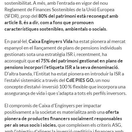
sostenibilitat. A més, amb l'entrada en vigor del nou
Reglament de Finances Sostenibles de la Unió Europea
(SFDR), prop del
80% del patrimoni està reconegut amb
article 8, és a dir, com a fons que promouen
característiques sostenibles, ambientals o socials.
En paral·lel,
Caixa Enginyers Vida
ha estat pionera al mercat
espanyol en el llançament de plans de pensions individuals
gestionats sota una estratègia ISR i, recentment, ha
aconseguit que
el 75% del patrimoni gestionat en plans de
pensions incorpori l'etiqueta ISR a la seva denominació.
D'altra banda, l'Entitat ha estat pionera en introduir la ISR a
l'estalvi sistemàtic a través del
CdE PIES GO,
un nou
concepte d’estalvi-inversió 100 % flexible que incorpora una
assegurança de vida i que s'adapta a tots els perfils inversors.
El compromís de Caixa d'Enginyers per impactar
positivament a la societat es materialitza amb una
oferta
pionera de productes financers socialment responsables
per als seus socis i sòcies,
que compleixen els criteris ASG,
amb l'objectiu d'alinear la inversió creditícia i financera amb