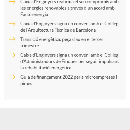
Caixa d'Enginyers reafirma el seu compromís amb
les energies renovables a través d'un acord amb
p
Factorenergia
Caixa d’Enginyers signa un conveni amb el Col·legi
a
de l’Arquitectura Tècnica de Barcelona
Transició energètica: peça clau en el tercer
trimestre
r
Caixa d’Enginyers signa un conveni amb el Col·legi
d’Administradors de Finques per seguir impulsant
t
la rehabilitació energètica
Guia de finançament 2022 per a microempreses i
i
pimes
r
a