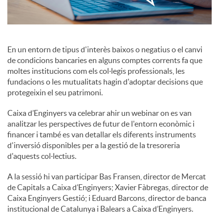
c
En un entorn de tipus d'interès baixos o negatius o el canvi
o
de condicions bancaries en alguns comptes corrents fa que
moltes institucions com els col·legis professionals, les
fundacions o les mutualitats hagin d'adoptar decisions que
n
protegeixin el seu patrimoni.
Caixa d’Enginyers va celebrar ahir un webinar on es van
t
analitzar les perspectives de futur de l'entorn econòmic i
financer i també es van detallar els diferents instruments
d'inversió disponibles per a la gestió de la tresoreria
i
d'aquests col·lectius.
A la sessió hi van participar Bas Fransen, director de Mercat
n
de Capitals a Caixa d’Enginyers; Xavier Fàbregas, director de
Caixa Enginyers Gestió; i Eduard Barcons, director de banca
g
institucional de Catalunya i Balears a Caixa d’Enginyers.