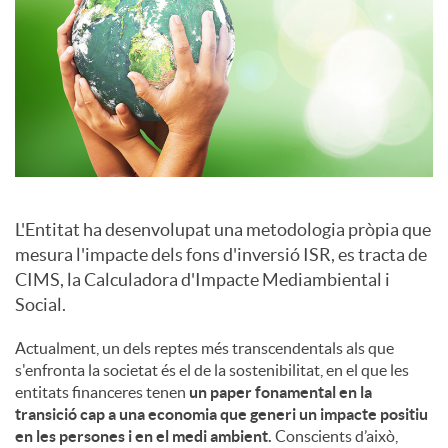
a
l
s
L'Entitat ha desenvolupat una metodologia pròpia que
mesura l'impacte dels fons d'inversió ISR, es tracta de
CIMS, la Calculadora d'Impacte Mediambiental i
Social.
Actualment, un dels reptes més transcendentals als que
s'enfronta la societat és el de la sostenibilitat, en el que les
entitats financeres tenen
un paper fonamental en la
transició cap a una economia que generi un impacte positiu
en les persones i en el medi ambient.
Conscients d’això,