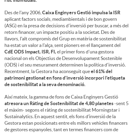
risc individuals.
Des de l'any 2006,
Caixa Enginyers Gestió impulsa la ISR
aplicant factors socials, mediambientals i de bon govern
(ASG) en la presa de decisions d'inversió per buscar, a més del
retorn financer, un impacte positiu a la societat. Des de
llavors, l'alt compromís del Grup en matèria de sostenibilitat
ha estat un valor a l'alça, sent pioners en el llançament del
CdE ODS Impact, ISR, FI,
el primer fons d'una gestora
nacional on els Objectius de Desenvolupament Sostenible
(ODS) i el seu mesurament determinen la política d'inversió.
Recentment, la Gestora ha aconseguit que
el 61% del
patrimoni gestionat en fons d'inversió incorpori l'etiqueta
de sostenibilitat a la seva denominació.
Així mateix, la gamma de fons de Caixa Enginyers Gestió
atresora un Ràting de Sostenibilitat de 4,80 planetes
-sent 5
el màxim- segons el ràting de sostenibilitat Morningstar i
Sustainalytics. En aquest sentit, els fons d’inversió de la
Gestora estan posicionats entre els millors vehicles financers
de gestores espanyoles, tant en termes financers com de