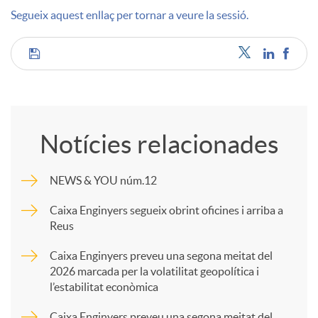
Segueix aquest enllaç per tornar a veure la sessió.
u
C
t
o
s
Notícies relacionades
m
NEWS & YOU núm.12
p
Caixa Enginyers segueix obrint oficines i arriba a
Reus
a
Caixa Enginyers preveu una segona meitat del
2026 marcada per la volatilitat geopolítica i
l’estabilitat econòmica
r
Caixa Enginyers preveu una segona meitat del