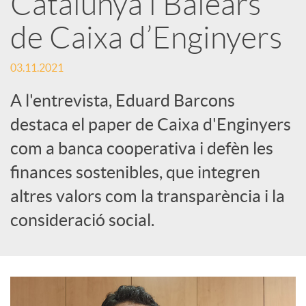
Catalunya i Balears
s
de Caixa d’Enginyers
S
03.11.2021
o
A l'entrevista, Eduard Barcons
destaca el paper de Caixa d'Enginyers
c
com a banca cooperativa i defèn les
finances sostenibles, que integren
i
altres valors com la transparència i la
consideració social.
a
l