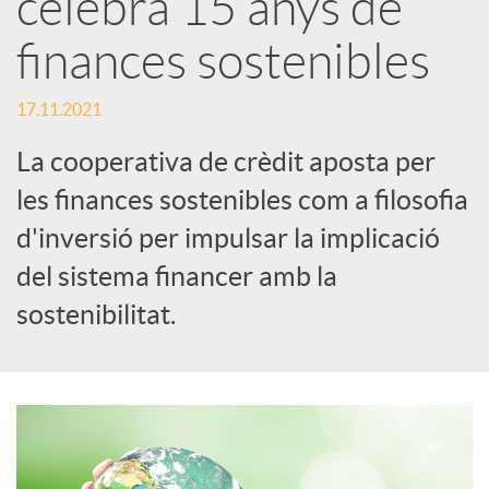
celebra 15 anys de
x
finances sostenibles
e
17.11.2021
La cooperativa de crèdit aposta per
s
les finances sostenibles com a filosofia
d'inversió per impulsar la implicació
S
del sistema financer amb la
o
sostenibilitat.
c
i