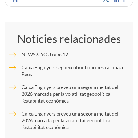
C
o
Notícies relacionades
m
NEWS & YOU núm.12
p
Caixa Enginyers segueix obrint oficines i arriba a
Reus
a
Caixa Enginyers preveu una segona meitat del
2026 marcada per la volatilitat geopolítica i
l’estabilitat econòmica
r
Caixa Enginyers preveu una segona meitat del
2026 marcada per la volatilitat geopolítica i
t
l’estabilitat econòmica