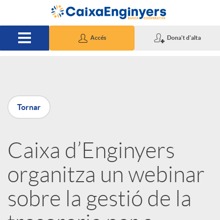
Salta al contingut principal
Accés
Dona't d'alta
P
Tornar
u
Caixa d’Enginyers
b
organitza un webinar
l
sobre la gestió de la
i