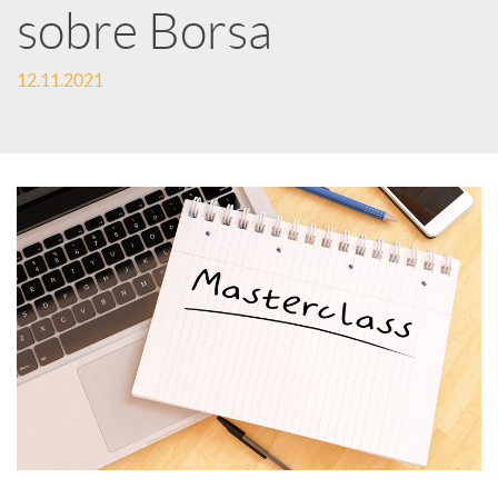
e
sobre Borsa
12.11.2021
s
S
o
c
i
a