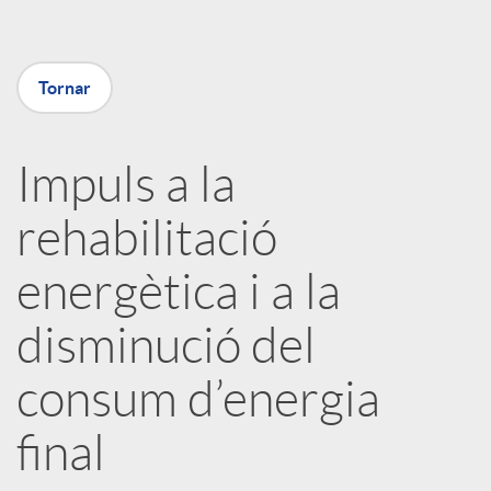
m
p
Tornar
a
Impuls a la
rehabilitació
r
energètica i a la
t
disminució del
i
consum d’energia
r
final