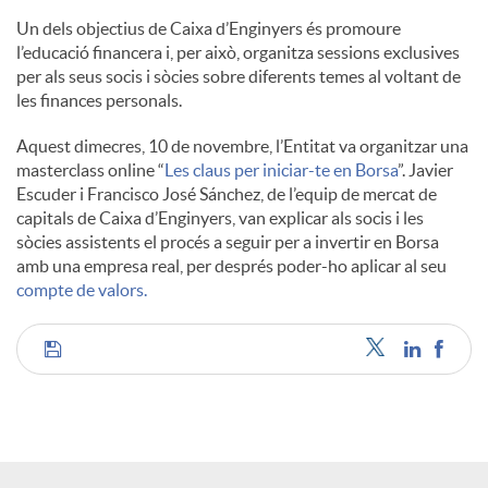
l
Un dels objectius de Caixa d’Enginyers és promoure
l’educació financera i, per això, organitza sessions exclusives
per als seus socis i sòcies sobre diferents temes al voltant de
s
les finances personals.
Aquest dimecres, 10 de novembre, l’Entitat va organitzar una
masterclass online “
Les claus per iniciar-te en Borsa
”. Javier
Escuder i Francisco José Sánchez, de l’equip de mercat de
capitals de Caixa d’Enginyers, van explicar als socis i les
sòcies assistents el procés a seguir per a invertir en Borsa
amb una empresa real, per després poder-ho aplicar al seu
compte de valors.
C
o