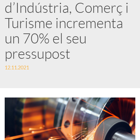
d’Indústria, Comerç i
r
Turisme incrementa
x
un 70% el seu
e
pressupost
s
12.11.2021
S
o
c