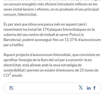
un consum energètic més eficient introduint millores en les
seves instal·lacions i oficines, on es produeix el seu principal
consum, l’electricitat.
És per això que dóna una passa més en aquest camí i
recentment ha instal·lat 174 plaques fotovoltaiques en la
coberta del seu centre de treball al carrer Potosí (a
Barcelona), podent aconseguir fins un 11,37 % d’autoconsum
per a l’edifici.
Aquest projecte d’autoconsum fotovoltaic, que consisteix en
aprofitar l’energia de la llum del sol per a convertir-la en
electricitat, està alineat amb la seva estratègia de
sostenibilitat i permet un estalvi d’emissions de 25 tones de
2
CO
anuals.
C