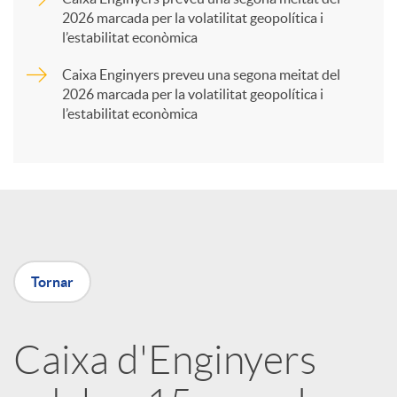
2026 marcada per la volatilitat geopolítica i
t
l’estabilitat econòmica
Caixa Enginyers preveu una segona meitat del
i
2026 marcada per la volatilitat geopolítica i
l’estabilitat econòmica
r
a
X
Tornar
a
Caixa d'Enginyers
r