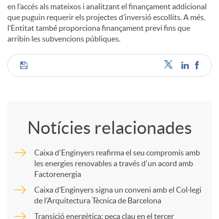
en l’accés als mateixos i analitzant el finançament addicional
que puguin requerir els projectes d’inversió escollits. A més,
l’Entitat també proporciona finançament previ fins que
arribin les subvencions públiques.
C
o
Notícies relacionades
m
Caixa d'Enginyers reafirma el seu compromís amb
les energies renovables a través d'un acord amb
p
Factorenergia
Caixa d’Enginyers signa un conveni amb el Col·legi
a
de l’Arquitectura Tècnica de Barcelona
Transició energètica: peça clau en el tercer