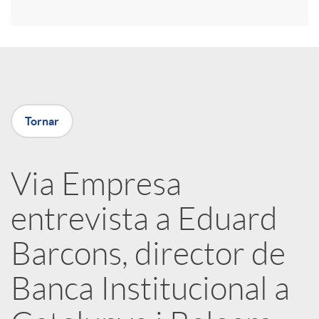
r
a
X
Tornar
a
Via Empresa
r
entrevista a Eduard
x
Barcons, director de
e
Banca Institucional a