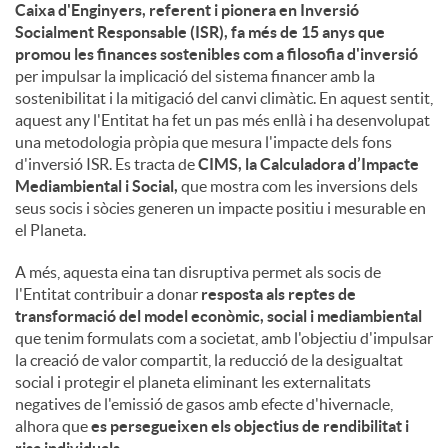
Caixa d'Enginyers, referent i pionera en Inversió
Socialment Responsable (ISR), fa més de 15 anys que
promou les finances sostenibles com a filosofia d'inversió
per impulsar la implicació del sistema financer amb la
sostenibilitat i la mitigació del canvi climàtic. En aquest sentit,
aquest any l'Entitat ha fet un pas més enllà i ha desenvolupat
una metodologia pròpia que mesura l'impacte dels fons
d'inversió ISR. Es tracta de
CIMS, la Calculadora d’Impacte
Mediambiental i Social,
que mostra com les inversions dels
seus socis i sòcies generen un impacte positiu i mesurable en
el Planeta.
A més, aquesta eina tan disruptiva permet als socis de
l'Entitat contribuir a donar
resposta als reptes de
transformació del model econòmic, social i mediambiental
que tenim formulats com a societat, amb l'objectiu d'impulsar
la creació de valor compartit, la reducció de la desigualtat
social i protegir el planeta eliminant les externalitats
negatives de l'emissió de gasos amb efecte d'hivernacle,
alhora que
es persegueixen els objectius de rendibilitat i