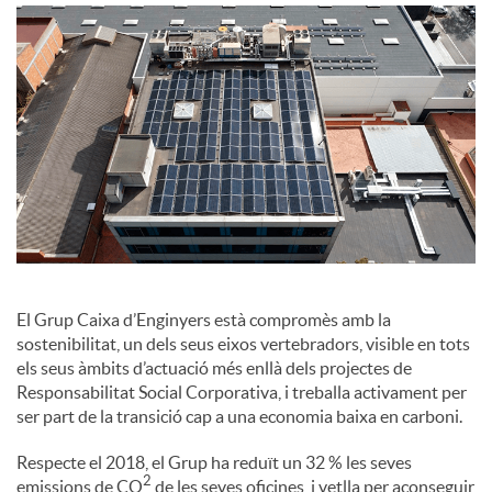
o
c
i
a
l
El Grup Caixa d’Enginyers està compromès amb la
sostenibilitat, un dels seus eixos vertebradors, visible en tots
els seus àmbits d’actuació més enllà dels projectes de
s
Responsabilitat Social Corporativa, i treballa activament per
ser part de la transició cap a una economia baixa en carboni.
Respecte el 2018, el Grup ha reduït un 32 % les seves
2
emissions de CO
de les seves oficines, i vetlla per aconseguir