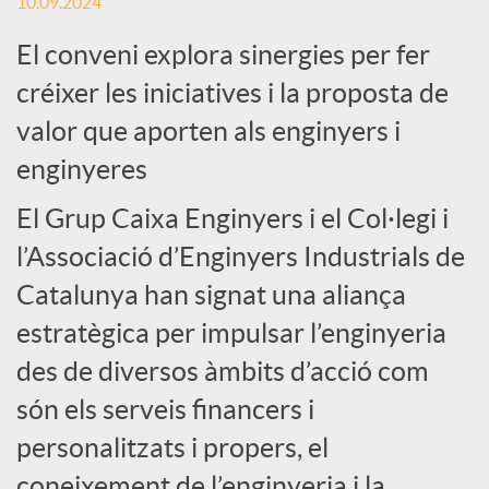
c
10.09.2024
El conveni explora sinergies per fer
i
créixer les iniciatives i la proposta de
valor que aporten als enginyers i
a
enginyeres
l
El Grup Caixa Enginyers i el Col·legi i
l’Associació d’Enginyers Industrials de
s
Catalunya han signat una aliança
estratègica per impulsar l’enginyeria
des de diversos àmbits d’acció com
són els serveis financers i
personalitzats i propers, el
coneixement de l’enginyeria i la