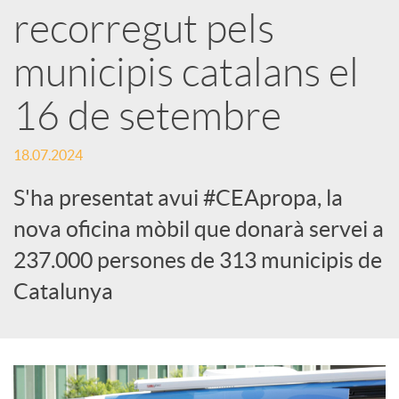
recorregut pels
s
municipis catalans el
S
16 de setembre
o
18.07.2024
S'ha presentat avui #CEApropa, la
c
nova oficina mòbil que donarà servei a
i
237.000 persones de 313 municipis de
Catalunya
a
l