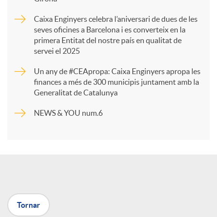
a
Caixa Enginyers celebra l’aniversari de dues de les
seves oficines a Barcelona i es converteix en la
r
primera Entitat del nostre país en qualitat de
servei el 2025
t
Un any de #CEApropa: Caixa Enginyers apropa les
finances a més de 300 municipis juntament amb la
Generalitat de Catalunya
i
NEWS & YOU num.6
r
a
X
Tornar