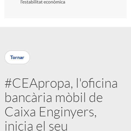
l’estabilitat econòmica
r
a
X
Tornar
a
#CEApropa, l'oficina
r
bancària mòbil de
x
Caixa Enginyers,
e
inicia el seu