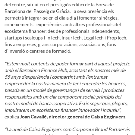
del centre, situat en el prestigiós edifici de la Borsa de
Barcelona del Passeig de Gràcia. La seva presència els
permetrà integrar-se en el dia a dia i fomentar sinèrgies,
coneixements i experiències amb altres professionals del
ecosistema financer: des de professionals independents,
startups i scaleups FinTech, InsurTech, LegalTech i PropTech,
fins a empreses, grans corporacions, associacions, fons
d'inversió o centres de formació.
“Estem molt contents de poder formar part d'aquest projecte
amb el Barcelona Finance Hub, acostant els nostres més de
55 anys d'experiència i compartint amb l'entramat
emprenedor la nostra manera de fer i entendre les finances,
basada en un model de governança i de serveis i productes
responsables amb un clar component social; principis del
nostre model de banca cooperativa. Estic segur que, plegats,
impulsarem un ecosistema financer innovador i inclusiu”
,
explica
Joan Cavallé, director general de Caixa Enginyers
.
“La unió de Caixa Enginyers com Corporate Brand Partner és