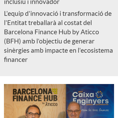
inclusiu i innovador
o
L'equip d'innovació i transformació de
c
l'Entitat treballarà al costat del
Barcelona Finance Hub by Aticco
i
(BFH) amb l’objectiu de generar
sinèrgies amb impacte en l'ecosistema
a
financer
l
s