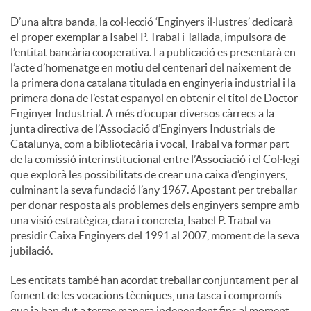
D’una altra banda, la col·lecció ‘Enginyers il·lustres’ dedicarà
el proper exemplar a Isabel P. Trabal i Tallada, impulsora de
l’entitat bancària cooperativa. La publicació es presentarà en
l’acte d’homenatge en motiu del centenari del naixement de
la primera dona catalana titulada en enginyeria industrial i la
primera dona de l’estat espanyol en obtenir el títol de Doctor
Enginyer Industrial. A més d’ocupar diversos càrrecs a la
junta directiva de l’Associació d’Enginyers Industrials de
Catalunya, com a bibliotecària i vocal, Trabal va formar part
de la comissió interinstitucional entre l’Associació i el Col·legi
que explorà les possibilitats de crear una caixa d’enginyers,
culminant la seva fundació l’any 1967. Apostant per treballar
per donar resposta als problemes dels enginyers sempre amb
una visió estratègica, clara i concreta, Isabel P. Trabal va
presidir Caixa Enginyers del 1991 al 2007, moment de la seva
jubilació.
Les entitats també han acordat treballar conjuntament per al
foment de les vocacions tècniques, una tasca i compromís
que ja han dut a terme manera independent fins al moment.