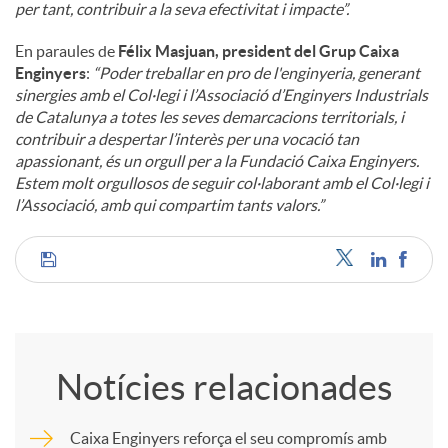
per tant, contribuir a la seva efectivitat i impacte”.
En paraules de
Félix Masjuan, president del Grup Caixa
Enginyers
:
“Poder treballar en pro de l'enginyeria, generant
sinergies amb el Col·legi i l’Associació d’Enginyers Industrials
de Catalunya a totes les seves demarcacions territorials, i
contribuir a despertar l’interès per una vocació tan
apassionant, és un orgull per a la Fundació Caixa Enginyers.
Estem molt orgullosos de seguir col·laborant amb el Col·legi i
l’Associació, amb qui compartim tants valors.”
C
o
Notícies relacionades
m
Caixa Enginyers reforça el seu compromís amb