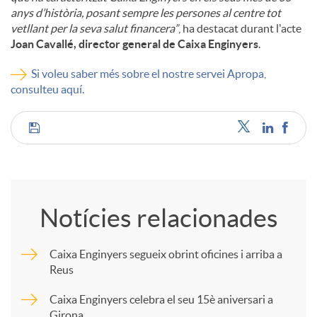
anys d’història, posant sempre les persones al centre tot
vetllant per la seva salut financera”
, ha destacat durant l'acte
Joan Cavallé, director general de Caixa Enginyers
.
Si voleu saber més sobre el nostre servei Apropa,
consulteu aquí.
C
o
Notícies relacionades
m
Caixa Enginyers segueix obrint oficines i arriba a
Reus
p
Caixa Enginyers celebra el seu 15è aniversari a
Girona