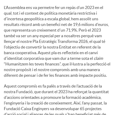
L’Assemblea ens va permetre fer un repàs d’un 2023 en el
qual, tot i el context de política monetària restrictiva i
d'incertesa geopolítica a escala global, hem assolit uns
resultats rècord amb un benefici net de 19,6 milions d'euros,
que representa un creixement d'un 71,9%. Però el 2023
també va ser un any especial per a nosaltres perquè vam
llençar el nostre Pla Estratègic Transforma 2026, el qual té
l'objectiu de convertir la nostra Entitat en referent de la
banca cooperativa. Aquest pla es reflecteix en el canvi
d'identitat corporativa que vam dur a terme sota el
claim
“Humanitzem les teves finances”, que il·lustra a la perfecció el
nostre propòsit i el nostre compromís amb una manera
diferent de pensar i de fer les finances amb impacte positiu.
Aquest compromís es fa palès a través de l’actuació de la
nostra Fundació, que durant el 2023 ha reforçat la quantitat
d'accions orientades a promoure la formació acadèmica,
l'enginyeria i la creació de coneixement. Així, l’any passat, la
Fundació Caixa Enginyers va desenvolupar 65 projectes
d'acció social i aliances de les quals s'han beneficiat més de