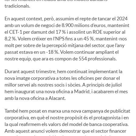
tradicionals.
En aquest context, però, assumim el repte de tancar el 2024
amb un volum de negoci de 8.900 milions d’euros, mantenint
el CET-1 per damunt del 17 % i assolint un ROE superior al
8,2 %. Volem créixer en l’NPS fins a un 45 %, mantenint-nos
molt per sobre de la percepció mitjana del sector, que l’any
passat estava en un -18 %. Volem continuar ampliant el
nostre equip, que ara es compon de 554 professionals.
Durant aquest trimestre, hem continuat implementant la
nova imatge corporativa a totes les oficines per donar el
millor servei als nostres socis i sòcies. A principis de juliol
hem inaugurat una nova oficina a Madrid, i acabarem el mes
amb la nova oficina a Alacant.
També hem posat en marxa una nova campanya de publicitat
corporativa, en què el nostre propòsit és el protagonista i en
la qual reafirmem els valors del model de banca cooperativa.
Amb aquest anunci volem demostrar que el sector financer