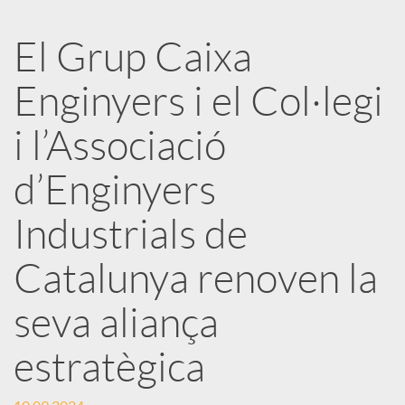
a
El Grup Caixa
r
Enginyers i el Col·legi
x
i l’Associació
e
d’Enginyers
Industrials de
s
Catalunya renoven la
S
seva aliança
o
estratègica