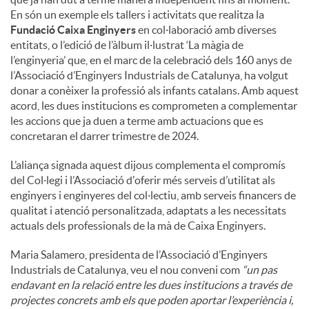
En són un exemple els tallers i activitats que realitza la
Fundació Caixa Enginyers
en col·laboració amb diverses
entitats, o l’edició de l’àlbum il·lustrat ‘La màgia de
l’enginyeria’ que, en el marc de la celebració dels 160 anys de
l’Associació d’Enginyers Industrials de Catalunya, ha volgut
donar a conèixer la professió als infants catalans. Amb aquest
acord, les dues institucions es comprometen a complementar
les accions que ja duen a terme amb actuacions que es
concretaran el darrer trimestre de 2024.
L’aliança signada aquest dijous complementa el compromís
del Col·legi i l’Associació d'oferir més serveis d’utilitat als
enginyers i enginyeres del col·lectiu, amb serveis financers de
qualitat i atenció personalitzada, adaptats a les necessitats
actuals dels professionals de la mà de Caixa Enginyers.
Maria Salamero, presidenta de l’Associació d’Enginyers
Industrials de Catalunya, veu el nou conveni com
“un pas
endavant en la relació entre les dues institucions a través de
projectes concrets amb els que poden aportar l’experiència i,