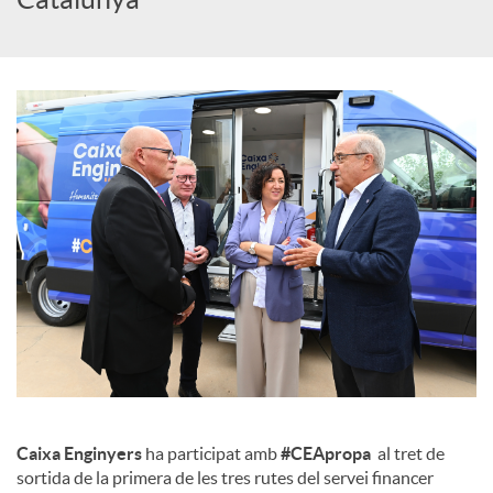
c
o
n
t
i
n
Caixa Enginyers
ha participat amb
#CEApropa
al tret de
g
sortida de la primera de les tres rutes del servei financer