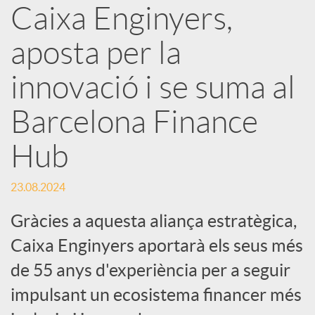
Caixa Enginyers,
X
aposta per la
a
innovació i se suma al
r
Barcelona Finance
Hub
x
23.08.2024
e
Gràcies a aquesta aliança estratègica,
s
Caixa Enginyers aportarà els seus més
de 55 anys d'experiència per a seguir
S
impulsant un ecosistema financer més