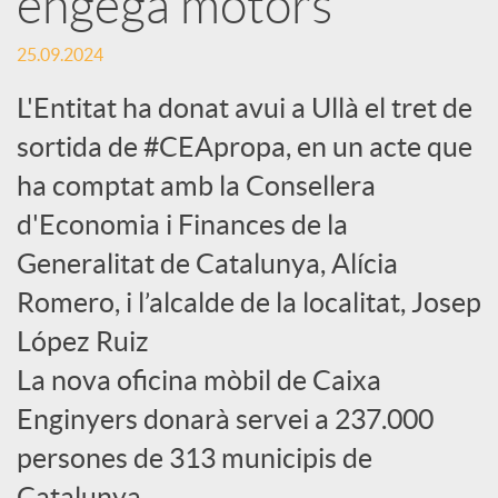
engega motors
c
25.09.2024
L'Entitat ha donat avui a Ullà el tret de
a
sortida de #CEApropa, en un acte que
ha comptat amb la Consellera
d
d'Economia i Finances de la
Generalitat de Catalunya, Alícia
o
Romero, i l’alcalde de la localitat, Josep
r
López Ruiz
La nova oficina mòbil de Caixa
d
Enginyers donarà servei a 237.000
persones de 313 municipis de
e
Catalunya