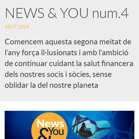
X
NEWS & YOU num.4
a
18.07.2024
Comencem aquesta segona meitat de
r
l’any força il·lusionats i amb l’ambició
de continuar cuidant la salut financera
x
dels nostres socis i sòcies, sense
e
oblidar la del nostre planeta
s
S