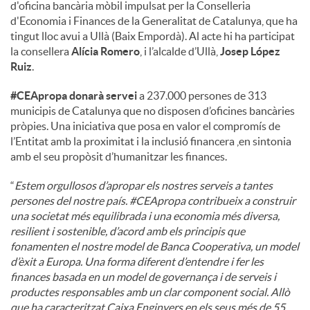
d'oficina bancària mòbil impulsat per la Conselleria
d'Economia i Finances de la Generalitat de Catalunya, que ha
u
tingut lloc avui a Ullà (Baix Empordà). Al acte hi ha participat
la consellera
Alícia Romero
, i l’alcalde d’Ullà,
Josep López
Ruiz
.
t
#CEApropa donarà servei
a 237.000 persones de 313
municipis de Catalunya que no disposen d’oficines bancàries
s
pròpies. Una iniciativa que posa en valor el compromís de
l’Entitat amb la proximitat i la inclusió financera ,en sintonia
amb el seu propòsit d’humanitzar les finances.
“
Estem orgullosos d’apropar els nostres serveis a tantes
persones del nostre país. #CEApropa contribueix a construir
una societat més equilibrada i una economia més diversa,
resilient i sostenible, d’acord amb els principis que
fonamenten el nostre model de Banca Cooperativa, un model
d’èxit a Europa. Una forma diferent d’entendre i fer les
finances basada en un model de governança i de serveis i
productes responsables amb un clar component social. Allò
que ha caracteritzat Caixa Enginyers en els seus més de 55