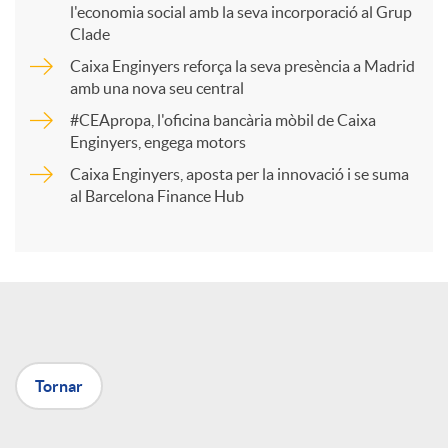
l'economia social amb la seva incorporació al Grup
p
Clade
Caixa Enginyers reforça la seva presència a Madrid
a
amb una nova seu central
#CEApropa, l'oficina bancària mòbil de Caixa
Enginyers, engega motors
r
Caixa Enginyers, aposta per la innovació i se suma
al Barcelona Finance Hub
t
i
r
Tornar
a