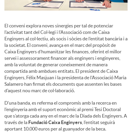
El conveni explora noves sinergies per tal de potenciar
l’activitat tant del Col·legi i l’Associació com de Caixa
Enginyers al col·lectiu, als socis i sòcies de l’entitat bancària i a
la societat. El conveni, avança en el marc del propòsit de
Caixa Enginyers d’humanitzar les finances, oferint el millor
servei i assessorament financer als enginyers i enginyeres,
amb la voluntat de generar coneixement de manera
compartida amb ambdues entitats. El president de Caixa
Enginyers, Félix Masjuan i la presidenta de l’Associació Maria
Salamero han firmat els documents que assenten les bases
d’aquest nou marc de col·laboració.
D’una banda, es referma el compromís amb la recerca en
l’enginyeria amb el suport econòmic al premi Tesi Doctoral
que s’atorga cada any en el marc de la Diada dels Enginyers. A
través de la
Fundació Caixa Enginyers
, l’entitat seguirà
aportant 10.000 euros per al guanyador de la beca.