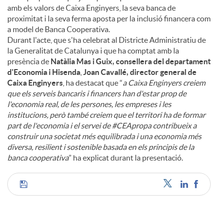
amb els valors de Caixa Enginyers, la seva banca de
proximitat i la seva ferma aposta per la inclusió financera com
a model de Banca Cooperativa.
Durant l'acte, que s'ha celebrat al Districte Administratiu de
la Generalitat de Catalunya i que ha comptat amb la
presència de
Natàlia Mas i Guix, consellera del departament
d'Economia i Hisenda
,
Joan Cavallé, director general de
Caixa Enginyers
, ha destacat que “
a Caixa Enginyers creiem
que els serveis bancaris i financers han d'estar prop de
l'economia real, de les persones, les empreses i les
institucions, però també creiem que el territori ha de formar
part de l'economia i el servei de #CEApropa contribueix a
construir una societat més equilibrada i una economia més
diversa, resilient i sostenible basada en els principis de la
banca cooperativa
” ha explicat durant la presentació.
C