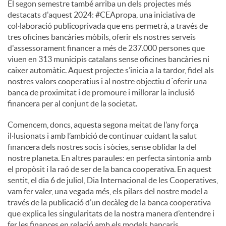
El segon semestre també arriba un dels projectes més
destacats d'aquest 2024: #CEApropa, una iniciativa de
col·laboració publicoprivada que ens permetrà, a través de
tres oficines bancàries mòbils, oferir els nostres serveis
d'assessorament financer a més de 237.000 persones que
viuen en 313 municipis catalans sense oficines bancàries ni
caixer automàtic. Aquest projecte s’inicia a la tardor, fidel als
nostres valors cooperatius i al nostre objectiu d´oferir una
banca de proximitat i de promoure i millorar la inclusió
financera per al conjunt de la societat.
Comencem, doncs, aquesta segona meitat de l’any força
il·lusionats i amb l’ambició de continuar cuidant la salut
financera dels nostres socis i sòcies, sense oblidar la del
nostre planeta. En altres paraules: en perfecta sintonia amb
el propòsit i la raó de ser de la banca cooperativa. En aquest
sentit, el dia 6 de juliol, Dia Internacional de les Cooperatives,
vam fer valer, una vegada més, els pilars del nostre model a
través de la publicació d’un decàleg de la banca cooperativa
que explica les singularitats de la nostra manera d’entendre i
fer les finances en relació amb els models bancaris