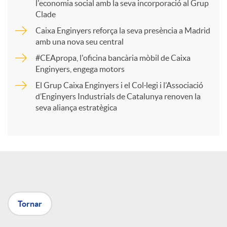
l'economia social amb la seva incorporació al Grup
p
Clade
Caixa Enginyers reforça la seva presència a Madrid
a
amb una nova seu central
#CEApropa, l'oficina bancària mòbil de Caixa
Enginyers, engega motors
r
El Grup Caixa Enginyers i el Col·legi i l’Associació
d’Enginyers Industrials de Catalunya renoven la
t
seva aliança estratègica
i
r
a
Tornar