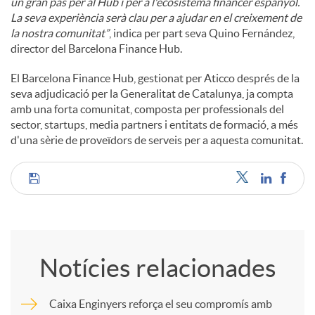
un gran pas per al Hub i per a l'ecosistema financer espanyol.
La seva experiència serà clau per a ajudar en el creixement de
la nostra comunitat”
, indica per part seva Quino Fernández,
director del Barcelona Finance Hub.
El Barcelona Finance Hub, gestionat per Aticco després de la
seva adjudicació per la Generalitat de Catalunya, ja compta
amb una forta comunitat, composta per professionals del
sector, startups, media partners i entitats de formació, a més
d'una sèrie de proveïdors de serveis per a aquesta comunitat.
C
o
Notícies relacionades
m
Caixa Enginyers reforça el seu compromís amb