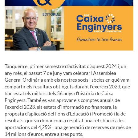
o
c
i
a
Tanquem el primer semestre d’activitat d’aquest 2024 i, un
any més, el passat 7 de juny vam celebrar l’Assemblea
General Ordinària amb els nostres socis i sòcies en què vam
l
compartir els resultats obtinguts durant l'exercici 2023, que
han estat els millors dels 56 anys d’història de Caixa
Enginyers. També es van aprovar els comptes anuals de
s
l'exercici 2023, els estats d'informació no financera, la
proposta d’aplicació del Fons d’Educació i Promoció i la de
resultats, que va donar com a resultat una retribució a les
aportacions del 4,25% i una generació de reserves de més de
14 milions d’euros, entre altres punts.