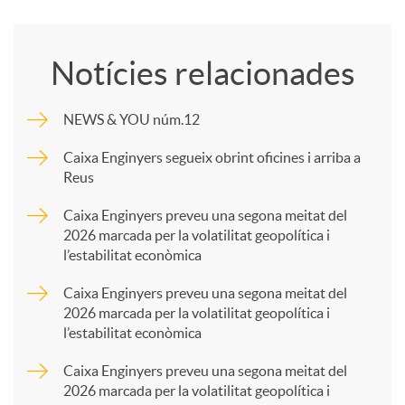
o
Notícies relacionades
m
NEWS & YOU núm.12
p
Caixa Enginyers segueix obrint oficines i arriba a
Reus
a
Caixa Enginyers preveu una segona meitat del
2026 marcada per la volatilitat geopolítica i
l’estabilitat econòmica
r
Caixa Enginyers preveu una segona meitat del
2026 marcada per la volatilitat geopolítica i
t
l’estabilitat econòmica
Caixa Enginyers preveu una segona meitat del
i
2026 marcada per la volatilitat geopolítica i