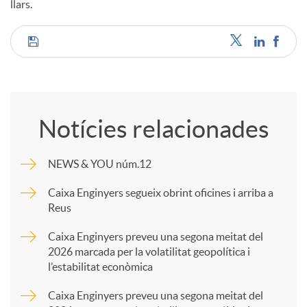
llars.
C
o
Notícies relacionades
m
NEWS & YOU núm.12
p
Caixa Enginyers segueix obrint oficines i arriba a
Reus
a
Caixa Enginyers preveu una segona meitat del
2026 marcada per la volatilitat geopolítica i
l’estabilitat econòmica
r
Caixa Enginyers preveu una segona meitat del