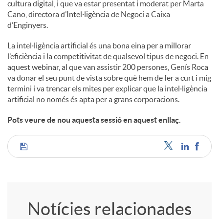
cultura digital, i que va estar presentat i moderat per Marta
Cano, directora d’Intel·ligència de Negoci a Caixa
d’Enginyers.
La intel·ligència artificial és una bona eina per a millorar
l’eficiència i la competitivitat de qualsevol tipus de negoci. En
aquest webinar, al que van assistir 200 persones, Genís Roca
va donar el seu punt de vista sobre què hem de fer a curt i mig
termini i va trencar els mites per explicar que la intel·ligència
artificial no només és apta per a grans corporacions.
Pots veure de nou aquesta sessió en aquest enllaç.
C
o
Notícies relacionades