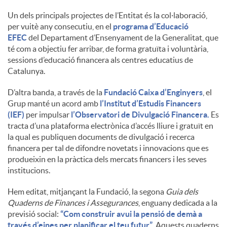
Un dels principals projectes de l’Entitat és la col·laboració,
u
per vuitè any consecutiu, en el
programa d’Educació
EFEC
del Departament d’Ensenyament de la Generalitat, que
té com a objectiu fer arribar, de forma gratuïta i voluntària,
t
sessions d’educació financera als centres educatius de
Catalunya.
s
D’altra banda, a través de la
Fundació Caixa d’Enginyers
, el
Grup manté un acord amb
l’Institut d’Estudis Financers
(IEF)
per impulsar
l’Observatori de Divulgació Financera.
Es
tracta d’una plataforma electrònica d’accés lliure i gratuït en
la qual es publiquen documents de divulgació i recerca
financera per tal de difondre novetats i innovacions que es
produeixin en la pràctica dels mercats financers i les seves
institucions.
Hem editat, mitjançant la Fundació, la segona
Guia dels
Quaderns de Finances i Assegurances
, enguany dedicada a la
previsió social:
“Com construir avui la pensió de demà a
través d’eines per planificar el teu futur”
. Aquests quaderns