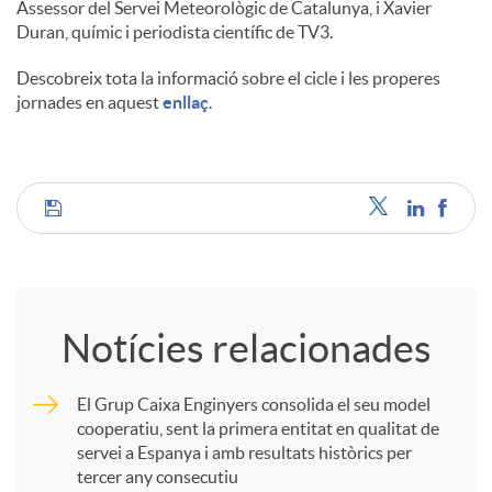
Assessor del Servei Meteorològic de Catalunya, i Xavier
Duran, químic i periodista científic de TV3.
Descobreix tota la informació sobre el cicle i les properes
jornades en aquest
enllaç
.
C
o
Notícies relacionades
m
El Grup Caixa Enginyers consolida el seu model
cooperatiu, sent la primera entitat en qualitat de
p
servei a Espanya i amb resultats històrics per
tercer any consecutiu