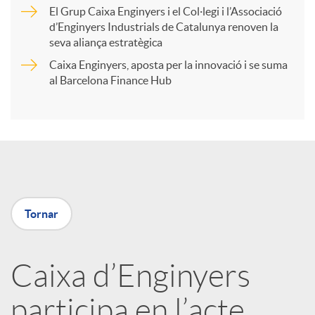
r
El Grup Caixa Enginyers i el Col·legi i l’Associació
d’Enginyers Industrials de Catalunya renoven la
t
seva aliança estratègica
Caixa Enginyers, aposta per la innovació i se suma
i
al Barcelona Finance Hub
r
a
Tornar
X
a
Caixa d’Enginyers
participa en l’acte