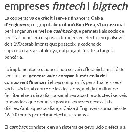
empreses
fintech
i
bigtech
La cooperativa de crèdit i serveis financers,
Caixa
d'Enginyers
, i el grup d'alimentació
Bon Preu
, s'han associat
per llançar un
servei de
cashback
que permetrà als socis de
l'entitat financera disposar de diners en efectiu en qualsevol
dels 190 establiments que posseeix la cadena de
supermercats a Catalunya, mitjançant l'ús de la targeta
bancària.
La implementació d'aquest nou servei reflecteix la missió de
l'entitat per
generar valor compartit més enllà del
component financer
i el seu compromís per situar els seus
socis i sòcies al centre de les decisions, amb la finalitat de
facilitar el seu dia a dia i posar al seu abast productes i serveis
innovadors que donin resposta a les seves necessitats
diàries. Amb aquesta aliança, Caixa d'Enginyers suma més de
16.000 punts per retirar efectiu a Espanya.
El
cashback
consisteix en un sistema de devolució d'efectiu a