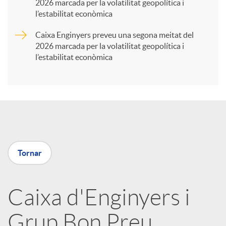
2026 marcada per la volatilitat geopolítica i
t
l’estabilitat econòmica
Caixa Enginyers preveu una segona meitat del
i
2026 marcada per la volatilitat geopolítica i
l’estabilitat econòmica
r
a
X
Tornar
a
Caixa d'Enginyers i
r
Grup Bon Preu