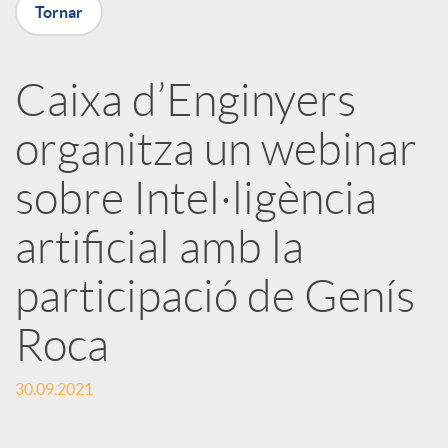
Tornar
X
a
Caixa d’Enginyers
organitza un webinar
r
sobre Intel·ligència
x
artificial amb la
e
participació de Genís
Roca
s
30.09.2021
S