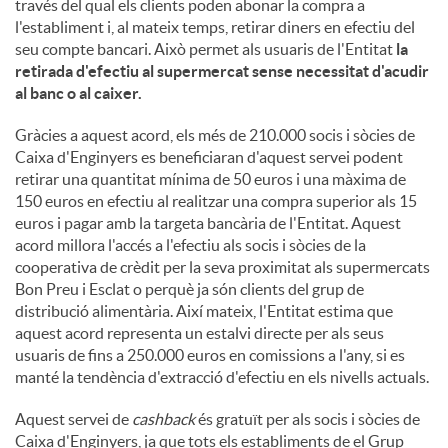
través del qual els clients poden abonar la compra a
l'establiment i, al mateix temps, retirar diners en efectiu del
seu compte bancari. Això permet als usuaris de l'Entitat
la
retirada d'efectiu al supermercat sense necessitat d'acudir
al banc o al caixer.
Gràcies a aquest acord, els més de 210.000 socis i sòcies de
Caixa d'Enginyers es beneficiaran d'aquest servei podent
retirar una quantitat mínima de 50 euros i una màxima de
150 euros en efectiu al realitzar una compra superior als 15
euros i pagar amb la targeta bancària de l'Entitat. Aquest
acord millora l'accés a l'efectiu als socis i sòcies de la
cooperativa de crèdit per la seva proximitat als supermercats
Bon Preu i Esclat o perquè ja són clients del grup de
distribució alimentària. Així mateix, l'Entitat estima que
aquest acord representa un estalvi directe per als seus
usuaris de fins a 250.000 euros en comissions a l'any, si es
manté la tendència d'extracció d'efectiu en els nivells actuals.
Aquest servei de
cashback
és gratuït per als socis i sòcies de
Caixa d'Enginyers, ja que tots els establiments de el Grup