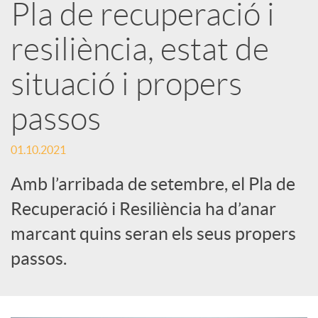
Pla de recuperació i
a
resiliència, estat de
r
situació i propers
x
passos
e
01.10.2021
Amb l’arribada de setembre, el Pla de
s
Recuperació i Resiliència ha d’anar
marcant quins seran els seus propers
S
passos.
o