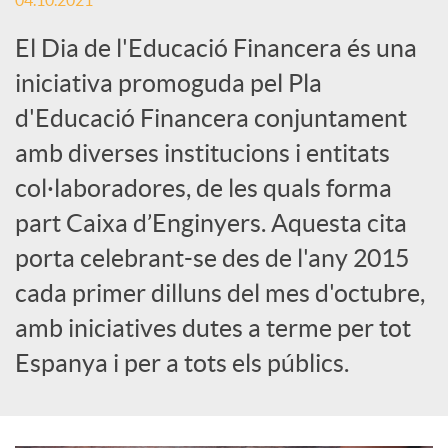
04.10.2021
c
El Dia de l'Educació Financera és una
iniciativa promoguda pel Pla
a
d'Educació Financera conjuntament
amb diverses institucions i entitats
d
col·laboradores, de les quals forma
part Caixa d’Enginyers. Aquesta cita
o
porta celebrant-se des de l'any 2015
cada primer dilluns del mes d'octubre,
r
amb iniciatives dutes a terme per tot
Espanya i per a tots els públics.
d
e