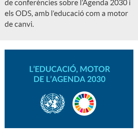
i
de conferències sobre l’Agenda 2030 i
els ODS, amb l’educació com a motor
a
de canvi.
l
s