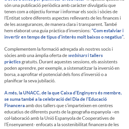
són una publicació periòdica amb caràcter divulgatiu que
tenen com a objectiu formar i informar els socis i sòcies de
l’Entitat sobre diferents aspectes rellevants de les finances i
de les assegurances, de manera clara i transparent. També
hem elaborat una guia pràctica d’inversions:
“Com estalviar i
invertir en temps de tipus d’interès molt baixos o negatius”
.
Complementem la formació adreçada als nostres socis i
sòcies amb una àmplia oferta de
webinars
i tallers
pràctics
gratuïts. Durant aquestes sessions, els assistents
poden aprendre, per exemple, a sistematitzar la inversió en
borsa, a aprofitar el potencial dels fons d’inversió o a
planificar la seva jubilació.
A més, la UNACC, de la que Caixa d’Enginyers és membre,
se suma també a la celebració del Dia de l’Educació
Financera
amb dos tallers que s’imparteixen en centres
educatius de diferents punts de la geografia espanyola –en
col·laboració amb la Unió Espanyola de Cooperatives de
l’Ensenyament- enfocats a la sostenibilitat financera de les