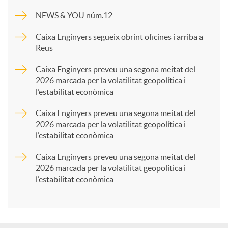
m
NEWS & YOU núm.12
p
Caixa Enginyers segueix obrint oficines i arriba a
Reus
a
Caixa Enginyers preveu una segona meitat del
2026 marcada per la volatilitat geopolítica i
l’estabilitat econòmica
r
Caixa Enginyers preveu una segona meitat del
2026 marcada per la volatilitat geopolítica i
t
l’estabilitat econòmica
Caixa Enginyers preveu una segona meitat del
i
2026 marcada per la volatilitat geopolítica i
l’estabilitat econòmica
r