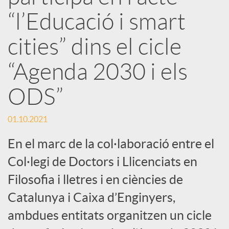
r
“l’Educació i smart
x
cities” dins el cicle
e
“Agenda 2030 i els
ODS”
s
01.10.2021
S
En el marc de la col·laboració entre el
o
Col·legi de Doctors i Llicenciats en
Filosofia i lletres i en ciències de
c
Catalunya i Caixa d’Enginyers,
ambdues entitats organitzen un cicle