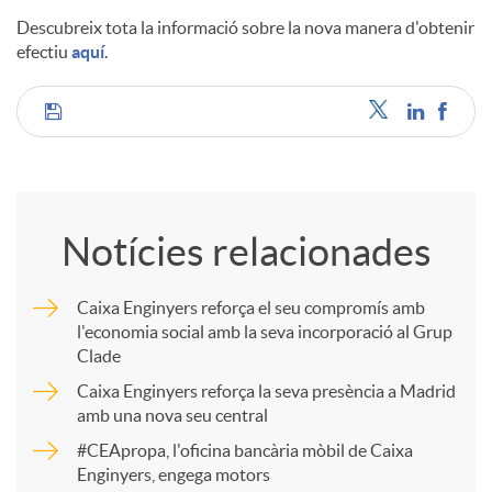
Descubreix tota la informació sobre la nova manera d'obtenir
efectiu
aquí
.
C
o
Notícies relacionades
m
Caixa Enginyers reforça el seu compromís amb
l'economia social amb la seva incorporació al Grup
p
Clade
Caixa Enginyers reforça la seva presència a Madrid
a
amb una nova seu central
#CEApropa, l'oficina bancària mòbil de Caixa
Enginyers, engega motors