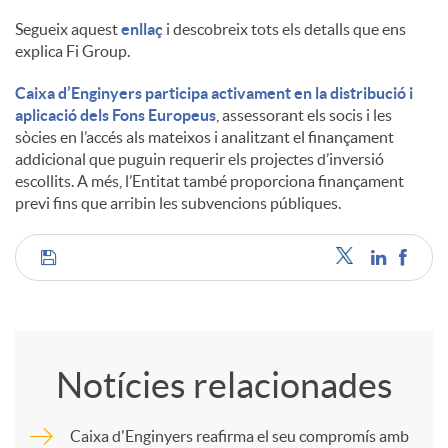
Segueix aquest
enllaç
i descobreix tots els detalls que ens
explica Fi Group.
Caixa d’Enginyers participa activament en la distribució i
aplicació dels Fons Europeus
, assessorant els socis i les
sòcies en l’accés als mateixos i analitzant el finançament
addicional que puguin requerir els projectes d’inversió
escollits. A més, l’Entitat també proporciona finançament
previ fins que arribin les subvencions públiques.
C
o
Notícies relacionades
m
Caixa d'Enginyers reafirma el seu compromís amb