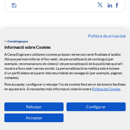
C
o
Política de privacitat
Notícies relacionades
m
Informació sobre Cookies
A Caixa Enginyers utilitzem cookies pròpies i de tercers amb finalitats d'anàlisi
El Grup Caixa Enginyers consolida el seu model
(fet que permet millorar el lloc web), de personalització de contingut (per
cooperatiu, sent la primera entitat en qualitat de
exemple, recomanacions de vídeos) i de personalització de la publicitat que se't
p
mostra a llocs web i xarxes socials. La personalització es realitza sobre la base
servei a Espanya i amb resultats històrics per
d'un perfil elaborat a partir dels teus hàbits de navegació (per exemple, pàgines
tercer any consecutiu
visitades).
a
Pots acceptar, configurar o rebutjar l'ús de cookies fent servir els botons facilitats
NEWS & YOU num.6
en aquest avís. Si necessites més informació visita la nostra
Política de Cookies
.
Caixa Enginyers reforça el seu compromís amb
r
l'economia social amb la seva incorporació al Grup
Rebutjar
Configurar
Clade
Acceptar
NEWS & YOU num.5
t
Caixa Enginyers reforça la seva presència a Madrid