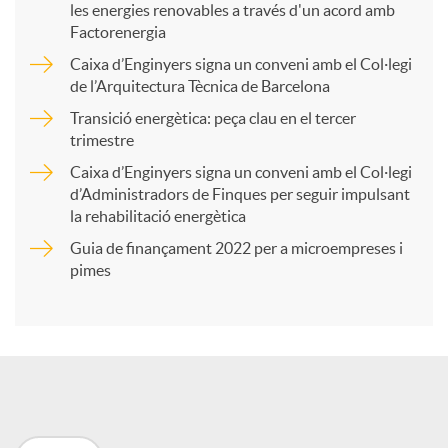
les energies renovables a través d'un acord amb
p
Factorenergia
Caixa d’Enginyers signa un conveni amb el Col·legi
a
de l’Arquitectura Tècnica de Barcelona
Transició energètica: peça clau en el tercer
trimestre
r
Caixa d’Enginyers signa un conveni amb el Col·legi
d’Administradors de Finques per seguir impulsant
t
la rehabilitació energètica
Guia de finançament 2022 per a microempreses i
i
pimes
r
a