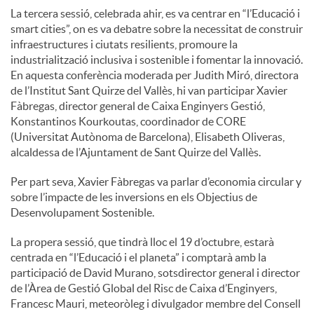
La tercera sessió, celebrada ahir, es va centrar en “l’Educació i
smart cities”, on es va debatre sobre la necessitat de construir
infraestructures i ciutats resilients, promoure la
industrialització inclusiva i sostenible i fomentar la innovació.
En aquesta conferència moderada per Judith Miró, directora
de l’Institut Sant Quirze del Vallès, hi van participar Xavier
Fàbregas, director general de Caixa Enginyers Gestió,
Konstantinos Kourkoutas, coordinador de CORE
(Universitat Autònoma de Barcelona), Elisabeth Oliveras,
alcaldessa de l’Ajuntament de Sant Quirze del Vallès.
Per part seva, Xavier Fàbregas va parlar d’economia circular y
sobre l’impacte de les inversions en els Objectius de
Desenvolupament Sostenible.
La propera sessió, que tindrà lloc el 19 d’octubre, estarà
centrada en “l’Educació i el planeta” i comptarà amb la
participació de David Murano, sotsdirector general i director
de l’Àrea de Gestió Global del Risc de Caixa d’Enginyers,
Francesc Mauri, meteoròleg i divulgador membre del Consell