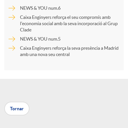
a
NEWS & YOU num.6
Caixa Enginyers reforça el seu compromís amb
r
l'economia social amb la seva incorporació al Grup
Clade
NEWS & YOU num.5
t
Caixa Enginyers reforça la seva presència a Madrid
amb una nova seu central
i
r
a
Tornar
X