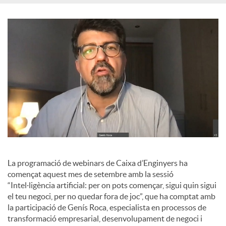
o
c
i
a
l
La programació de webinars de Caixa d’Enginyers ha
s
començat aquest mes de setembre amb la sessió
“Intel·ligència artificial: per on pots començar, sigui quin sigui
el teu negoci, per no quedar fora de joc”, que ha comptat amb
la participació de Genís Roca, especialista en processos de
transformació empresarial, desenvolupament de negoci i