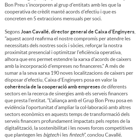
Bon Preu s'incorporen al grup d'entitats amb les que la
cooperativa de crèdit manté acords d'efectiu i que es
concreten en 5 extraccions mensuals per soci.
Segons
Joan Cavallé, director general de Caixa d'Enginyers
,
"aquest acord reafirma el nostre compromís per atendre les
necessitats dels nostres socis i sòcies, reforçar la nostra
proximitat presencial i optimitzar l'eficiència operativa,
alhora que ens permet estendre la xarxa d'acords de caixers
amb la incorporació d'empreses no financeres." A més de
sumar a la seva xarxa 190 noves localitzacions de caixers per
disposar d'efectiu, Caixa d'Enginyers posa en valor la
coherència de la cooperació amb empreses
de diferents
sectors en la recerca de sinergies amb els serveis financers
que presta l'entitat. "L'aliança amb el Grup Bon Preu posa en
evidència l'oportunitat d'ampliar la col·laboració amb altres
sectors econòmics en aquests temps de transformació dels
serveis financers profundament impactats pels reptes de la
digitalització, la sostenibilitat i les noves forces competitives
que plantegen les
bigtech
i les
fintech
", conclou Cavallé.