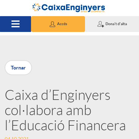
Salta al contingut principal
Accés
Dona't d'alta
P
Tornar
u
Caixa d’Enginyers
b
col·labora amb
l
l’Educació Financera
i