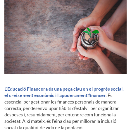
c
o
n
t
i
L’Educació Financera és una peça clau en el progrés social,
el creixement econòmic i l'apoderament financer.
És
essencial per gestionar les finances personals de manera
n
correcta, per desenvolupar hàbits d’estalvi, per organitzar
despeses i, resumidament, per entendre com funciona la
societat. Així mateix, és l'eina clau per millorar la inclusió
g
social i la qualitat de vida de la població.