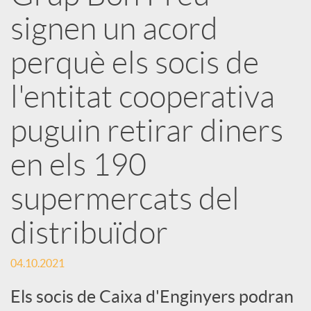
x
signen un acord
e
perquè els socis de
l'entitat cooperativa
s
puguin retirar diners
S
en els 190
o
supermercats del
distribuïdor
c
04.10.2021
i
Els socis de Caixa d'Enginyers podran