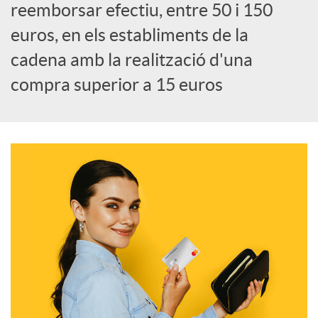
a
reemborsar efectiu, entre 50 i 150
euros, en els establiments de la
l
cadena amb la realització d'una
compra superior a 15 euros
s