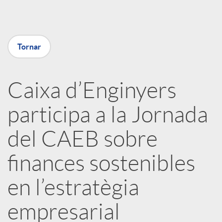
a
X
Tornar
a
Caixa d’Enginyers
r
participa a la Jornada
x
del CAEB sobre
e
finances sostenibles
en l’estratègia
s
empresarial