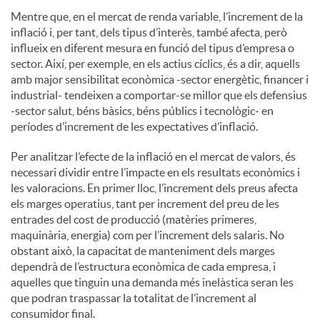
Mentre que, en el mercat de renda variable, l’increment de la
inflació i, per tant, dels tipus d’interès, també afecta, però
influeix en diferent mesura en funció del tipus d’empresa o
sector. Així, per exemple, en els actius cíclics, és a dir, aquells
amb major sensibilitat econòmica -sector energètic, financer i
industrial- tendeixen a comportar-se millor que els defensius
-sector salut, béns bàsics, béns públics i tecnològic- en
períodes d’increment de les expectatives d’inflació.
Per analitzar l’efecte de la inflació en el mercat de valors, és
necessari dividir entre l’impacte en els resultats econòmics i
les valoracions. En primer lloc, l’increment dels preus afecta
els marges operatius, tant per increment del preu de les
entrades del cost de producció (matèries primeres,
maquinària, energia) com per l’increment dels salaris. No
obstant això, la capacitat de manteniment dels marges
dependrà de l’estructura econòmica de cada empresa, i
aquelles que tinguin una demanda més inelàstica seran les
que podran traspassar la totalitat de l’increment al
consumidor final.