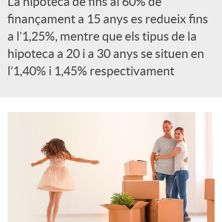
La hipoteca de fins al 60% de
S
finançament a 15 anys es redueix fins
a l’1,25%, mentre que els tipus de la
o
hipoteca a 20 i a 30 anys se situen en
l’1,40% i 1,45% respectivament
c
i
a
l
s