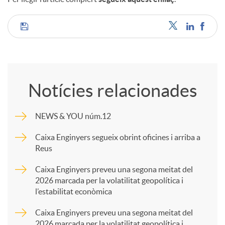
C
o
Notícies relacionades
m
NEWS & YOU núm.12
p
Caixa Enginyers segueix obrint oficines i arriba a
Reus
a
Caixa Enginyers preveu una segona meitat del
2026 marcada per la volatilitat geopolítica i
l’estabilitat econòmica
r
Caixa Enginyers preveu una segona meitat del
2026 marcada per la volatilitat geopolítica i