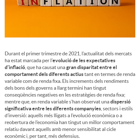
a
l
s
Durant el primer trimestre de 2021, l’actualitat dels mercats
ha estat marcada per l’
evolució de les expectatives
d’inflació
, que ha causat una
gran disparitat entre el
comportament dels diferents actius
tant en termes de renda
variable com de renda fixa. Els increments dels rendiments
dels bons dels governs a llarg termini han tingut
conseqüències negatives en les estratègies de renda fixa;
mentre que, en renda variable s’han observat una
dispersió
significativa entre les diferents companyies
, sectors i estils
d’inversió: aquells més lligats a l’evolució econòmica o a
reobertura de l’economia han tingut un millor comportament
relatiu davant aquells amb menor sensibilitat al cicle
econòmic i, per tant, més defensius.