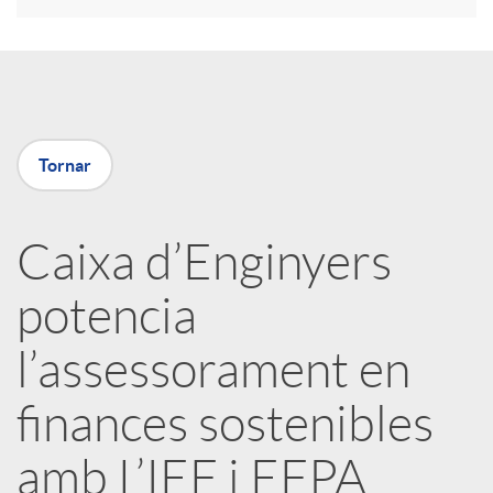
a
X
Tornar
a
Caixa d’Enginyers
r
potencia
x
l’assessorament en
e
finances sostenibles
amb L’IEF i EFPA
s