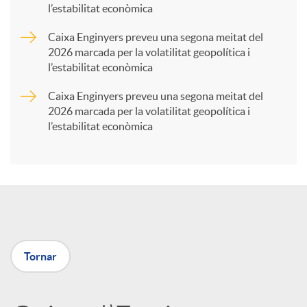
l’estabilitat econòmica
r
Caixa Enginyers preveu una segona meitat del
2026 marcada per la volatilitat geopolítica i
t
l’estabilitat econòmica
Caixa Enginyers preveu una segona meitat del
i
2026 marcada per la volatilitat geopolítica i
l’estabilitat econòmica
r
a
X
Tornar
a