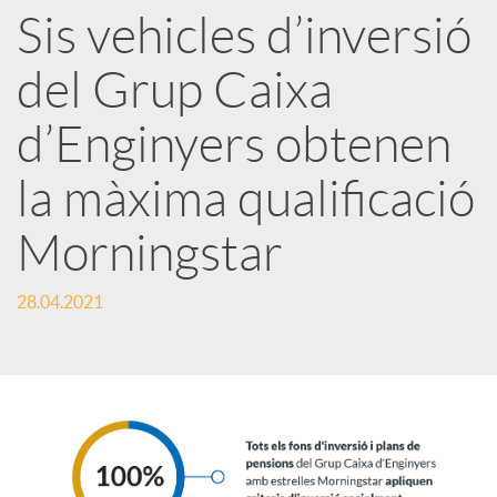
Sis vehicles d’inversió
r
del Grup Caixa
x
d’Enginyers obtenen
e
la màxima qualificació
Morningstar
s
28.04.2021
S
o
c