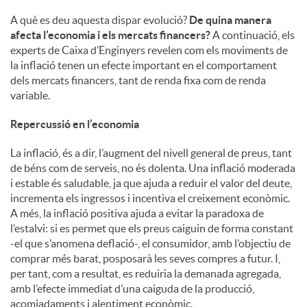
A què es deu aquesta dispar evolució?
De quina manera
afecta l’economia i els mercats financers?
A continuació, els
experts de Caixa d’Enginyers revelen com els moviments de
la inflació tenen un efecte important en el comportament
dels mercats financers, tant de renda fixa com de renda
variable.
Repercussió en l’economia
La inflació, és a dir, l’augment del nivell general de preus, tant
de béns com de serveis, no és dolenta. Una inflació moderada
i estable és saludable, ja que ajuda a reduir el valor del deute,
incrementa els ingressos i incentiva el creixement econòmic.
A més, la inflació positiva ajuda a evitar la paradoxa de
l’estalvi: si es permet que els preus caiguin de forma constant
-el que s’anomena deflació-, el consumidor, amb l’objectiu de
comprar més barat, posposarà les seves compres a futur. I,
per tant, com a resultat, es reduiria la demanada agregada,
amb l’efecte immediat d’una caiguda de la producció,
acomiadaments i alentiment econòmic.