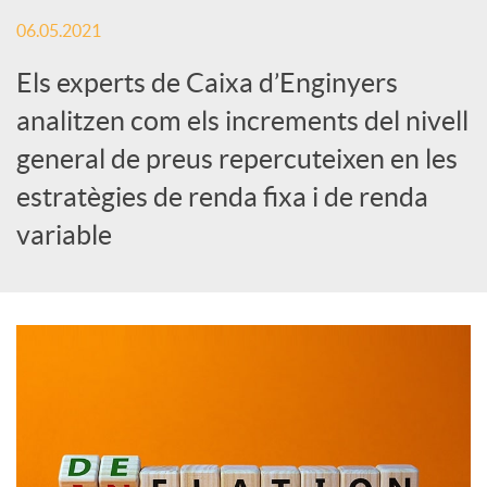
x
06.05.2021
e
Els experts de Caixa d’Enginyers
analitzen com els increments del nivell
s
general de preus repercuteixen en les
estratègies de renda fixa i de renda
S
variable
o
c
i