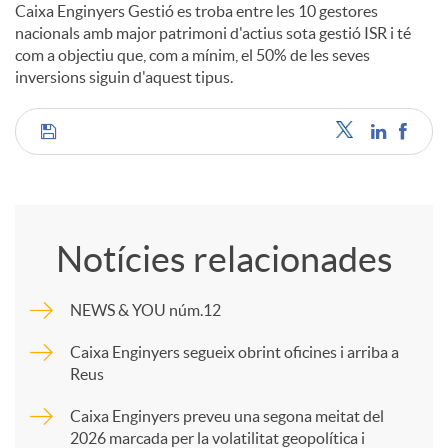
Caixa Enginyers Gestió es troba entre les 10 gestores
nacionals amb major patrimoni d'actius sota gestió ISR i té
com a objectiu que, com a mínim, el 50% de les seves
inversions siguin d'aquest tipus.
C
o
Notícies relacionades
m
NEWS & YOU núm.12
p
Caixa Enginyers segueix obrint oficines i arriba a
Reus
a
Caixa Enginyers preveu una segona meitat del
2026 marcada per la volatilitat geopolítica i