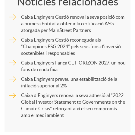
Notícies relacionades
m
Caixa Enginyers Gestió renova la seva posició com
a primera Entitat a obtenir la certificació ASG
p
atorgada per MainStreet Partners
Caixa Enginyers Gestió reconeguda als
a
“Champions ESG 2024” pels seus fons d'inversió
sostenibles i responsables
Caixa Enginyers llança CE HORIZON 2027, un nou
r
fons de renda fixa
Caixa Enginyers preveu una estabilització de la
t
inflació superior al 2%
Caixa d'Enginyers renova la seva adhesió al “2022
i
Global Investor Statement to Governments on the
Climate Crisis” reforçant així el seu compromís
amb el medi ambient
r