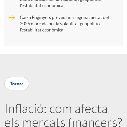
t
l’estabilitat econòmica
Caixa Enginyers preveu una segona meitat del
i
2026 marcada per la volatilitat geopolítica i
l’estabilitat econòmica
r
a
X
Tornar
a
Inflació: com afecta
r
els mercats financers?