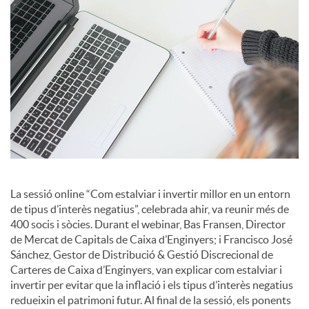
i
a
l
s
La sessió online “Com estalviar i invertir millor en un entorn
de tipus d’interès negatius”, celebrada ahir, va reunir més de
400 socis i sòcies. Durant el webinar, Bas Fransen, Director
de Mercat de Capitals de Caixa d’Enginyers; i Francisco José
Sánchez, Gestor de Distribució & Gestió Discrecional de
Carteres de Caixa d’Enginyers, van explicar com estalviar i
invertir per evitar que la inflació i els tipus d’interès negatius
redueixin el patrimoni futur. Al final de la sessió, els ponents