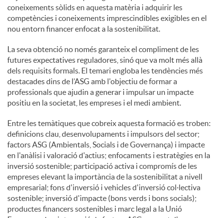
coneixements sòlids en aquesta matèria i adquirir les
competències i coneixements imprescindibles exigibles en el
nou entorn financer enfocat a la sostenibilitat.
La seva obtenció no només garanteix el compliment de les
futures expectatives reguladores, sinó que va molt més allà
dels requisits formals. El temari engloba les tendències més
destacades dins de l’ASG amb l'objectiu de formar a
professionals que ajudin a generar i impulsar un impacte
positiu en la societat, les empreses i el medi ambient.
Entre les temàtiques que cobreix aquesta formació es troben:
definicions clau, desenvolupaments i impulsors del sector;
factors ASG (Ambientals, Socials i de Governança) i impacte
en l'anàlisi i valoració d'actius; enfocaments i estratègies en la
inversió sostenible; participació activa i compromís de les
empreses elevant la importància de la sostenibilitat a nivell
empresarial; fons d'inversió i vehicles d'inversió col·lectiva
sostenible; inversió d'impacte (bons verds i bons socials);
productes financers sostenibles i marc legal a la Unió