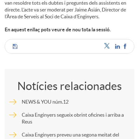
van resoldre tots els dubtes i preguntes dels assistents en
directe. L’acte va ser moderat per Jaime Asián, Director de
l’Àrea de Serveis al Soci de Caixa d’Enginyers.
En aquest enllaç pots veure de nou tota la sessió.
C
o
Notícies relacionades
m
NEWS & YOU núm.12
p
Caixa Enginyers segueix obrint oficines i arriba a
Reus
a
Caixa Enginyers preveu una segona meitat del