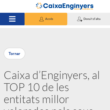
Salta al contingut principal
Accés
Dona't d'alta
P
Tornar
u
Caixa d’Enginyers, al
b
TOP 10 de les
l
entitats millor
i