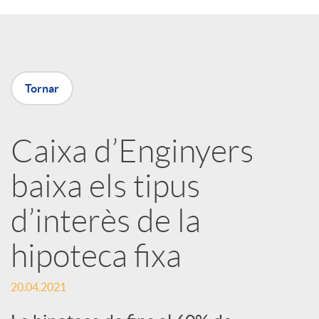
a
X
Tornar
a
Caixa d’Enginyers
r
baixa els tipus
x
d’interès de la
e
hipoteca fixa
s
20.04.2021