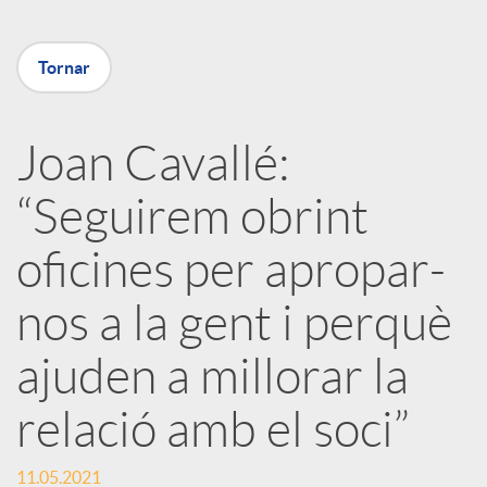
m
u
p
Tornar
t
a
Joan Cavallé:
s
“Seguirem obrint
r
oficines per apropar-
t
nos a la gent i perquè
i
ajuden a millorar la
r
relació amb el soci”
11.05.2021