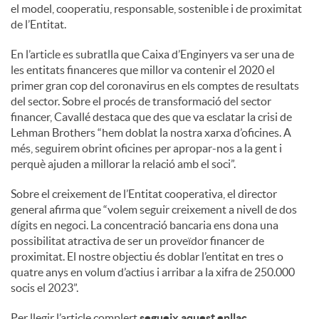
S
el model, cooperatiu, responsable, sostenible i de proximitat
de l’Entitat.
o
En l’article es subratlla que Caixa d’Enginyers va ser una de
les entitats financeres que millor va contenir el 2020 el
primer gran cop del coronavirus en els comptes de resultats
c
del sector. Sobre el procés de transformació del sector
financer, Cavallé destaca que des que va esclatar la crisi de
Lehman Brothers “hem doblat la nostra xarxa d’oficines. A
i
més, seguirem obrint oficines per apropar-nos a la gent i
perquè ajuden a millorar la relació amb el soci”.
a
Sobre el creixement de l’Entitat cooperativa, el director
general afirma que “volem seguir creixement a nivell de dos
l
dígits en negoci. La concentració bancaria ens dona una
possibilitat atractiva de ser un proveïdor financer de
proximitat. El nostre objectiu és doblar l’entitat en tres o
s
quatre anys en volum d’actius i arribar a la xifra de 250.000
socis el 2023”.
Per llegir l’article complert
segueix aquest enllaç
.