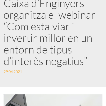
Caixa d’Enginyers
r
organitza el webinar
x
“Com estalviar i
e
invertir millor en un
entorn de tipus
s
d’interès negatius”
S
29.04.2021
o
c