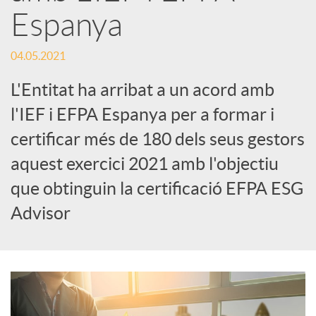
Espanya
S
04.05.2021
o
L'Entitat ha arribat a un acord amb
l'IEF i EFPA Espanya per a formar i
c
certificar més de 180 dels seus gestors
aquest exercici 2021 amb l'objectiu
i
que obtinguin la certificació EFPA ESG
Advisor
a
l
s