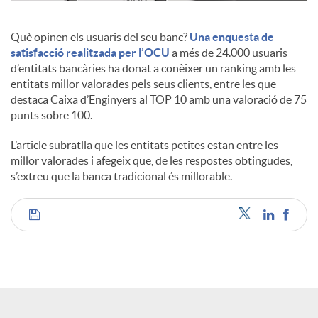
c
Què opinen els usuaris del seu banc?
Una enquesta de
satisfacció realitzada per l’OCU
a més de 24.000 usuaris
d’entitats bancàries ha donat a conèixer un ranking amb les
o
entitats millor valorades pels seus clients, entre les que
destaca Caixa d’Enginyers al TOP 10 amb una valoració de 75
punts sobre 100.
n
L’article subratlla que les entitats petites estan entre les
millor valorades i afegeix que, de les respostes obtingudes,
t
s’extreu que la banca tradicional és millorable.
i
C
n
o
g