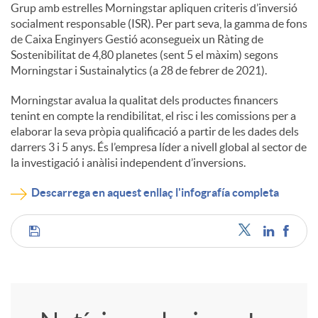
Grup amb estrelles Morningstar apliquen criteris d’inversió
socialment responsable (ISR). Per part seva, la gamma de fons
de Caixa Enginyers Gestió aconsegueix un Ràting de
Sostenibilitat de 4,80 planetes (sent 5 el màxim) segons
Morningstar i Sustainalytics (a 28 de febrer de 2021).
Morningstar avalua la qualitat dels productes financers
tenint en compte la rendibilitat, el risc i les comissions per a
elaborar la seva pròpia qualificació a partir de les dades dels
darrers 3 i 5 anys. És l’empresa líder a nivell global al sector de
la investigació i anàlisi independent d’inversions.
Descarrega en aquest enllaç l'infografía completa
C
o