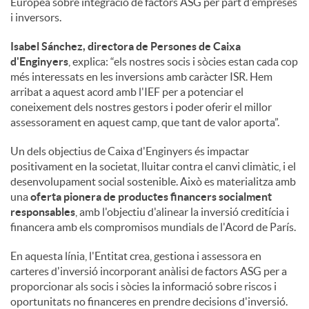
Europea sobre integració de factors ASG per part d'empreses
i inversors.
Isabel Sánchez, directora de Persones de Caixa
d'Enginyers
, explica: “els nostres socis i sòcies estan cada cop
més interessats en les inversions amb caràcter ISR. Hem
arribat a aquest acord amb l'IEF per a potenciar el
coneixement dels nostres gestors i poder oferir el millor
assessorament en aquest camp, que tant de valor aporta”.
Un dels objectius de Caixa d'Enginyers és impactar
positivament en la societat, lluitar contra el canvi climàtic, i el
desenvolupament social sostenible. Això es materialitza amb
una
oferta pionera de productes financers socialment
responsables
, amb l'objectiu d'alinear la inversió creditícia i
financera amb els compromisos mundials de l'Acord de París.
En aquesta línia, l'Entitat crea, gestiona i assessora en
carteres d'inversió incorporant anàlisi de factors ASG per a
proporcionar als socis i sòcies la informació sobre riscos i
oportunitats no financeres en prendre decisions d'inversió.