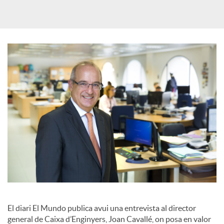
a
X
a
r
x
e
s
El diari El Mundo publica avui una entrevista al director
general de Caixa d’Enginyers, Joan Cavallé, on posa en valor