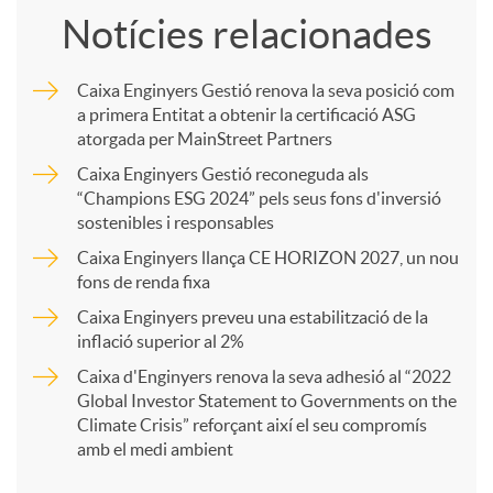
Notícies relacionades
m
Caixa Enginyers Gestió renova la seva posició com
a primera Entitat a obtenir la certificació ASG
p
atorgada per MainStreet Partners
Caixa Enginyers Gestió reconeguda als
a
“Champions ESG 2024” pels seus fons d'inversió
sostenibles i responsables
Caixa Enginyers llança CE HORIZON 2027, un nou
r
fons de renda fixa
Caixa Enginyers preveu una estabilització de la
t
inflació superior al 2%
Caixa d'Enginyers renova la seva adhesió al “2022
i
Global Investor Statement to Governments on the
Climate Crisis” reforçant així el seu compromís
amb el medi ambient
r