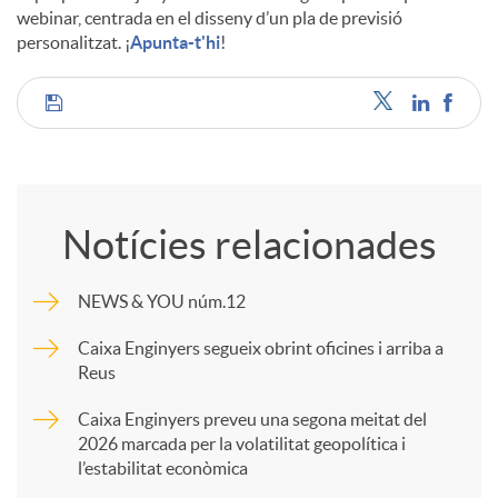
webinar, centrada en el disseny d’un pla de previsió
personalitzat. ¡
Apunta-t'hi
!
C
o
Notícies relacionades
m
NEWS & YOU núm.12
p
Caixa Enginyers segueix obrint oficines i arriba a
Reus
a
Caixa Enginyers preveu una segona meitat del
2026 marcada per la volatilitat geopolítica i
l’estabilitat econòmica
r