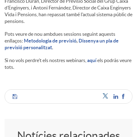
Francisco Durán, Director de Previsió Social del Grup Caixa
d’Enginyers, i Antoni Fernández, Director de Caixa Enginyers
u
Vida i Pensions, han repassat també l’actual sistema públic de
pensions.
t
Pots veure de nou ambdues sessions seguint aquests
enllaços:
Metodologia de previsió
,
Dissenya un pla de
previsió personalitzat
.
s
Si no vols perdre’t els nostres webinars,
aquí
els podràs veure
tots.
C
o
Notícies relacionades