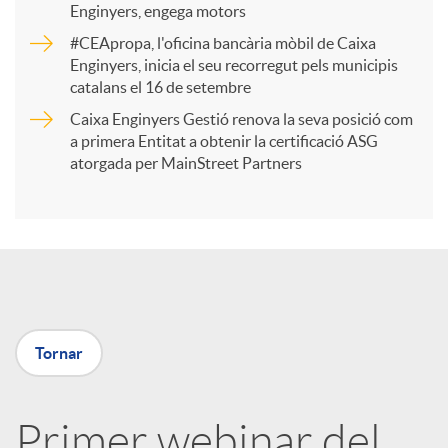
Enginyers, engega motors
r
#CEApropa, l'oficina bancària mòbil de Caixa
Enginyers, inicia el seu recorregut pels municipis
catalans el 16 de setembre
t
Caixa Enginyers Gestió renova la seva posició com
a primera Entitat a obtenir la certificació ASG
i
atorgada per MainStreet Partners
r
a
Tornar
X
a
Primer webinar del