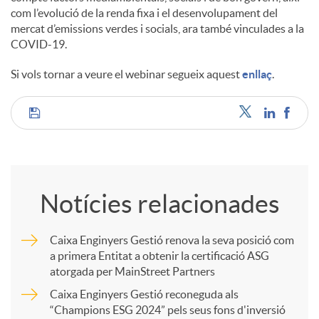
com l’evolució de la renda fixa i el desenvolupament del
mercat d’emissions verdes i socials, ara també vinculades a la
COVID-19.
Si vols tornar a veure el webinar segueix aquest
enllaç
.
C
o
Notícies relacionades
m
Caixa Enginyers Gestió renova la seva posició com
a primera Entitat a obtenir la certificació ASG
p
atorgada per MainStreet Partners
Caixa Enginyers Gestió reconeguda als
a
“Champions ESG 2024” pels seus fons d'inversió