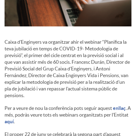
i
a
Caixa d’Enginyers va organitzar ahir el webinar “Planifica la
teva jubilació en temps de COVID-19- Metodologia de
l
previsió”, el primer del cicle centrat en la previsió social i al
que van assistir més de 60 socis. Francesc Durán, Director de
Previsió Social del Grup Caixa d’Enginyers, i Antoni
s
Fernández, Director de Caixa Enginyers Vida i Pensions, van
explicar la metodologia de previsió per a la realització d’un
pla de jubilació i van repassar l’actual sistema públic de
pensions.
Per a veure de nou la conferència pots seguir aquest
enllaç
. A
més, podràs veure tots els webinars organitzats per l’Entitat
aquí
.
El proper 22 de juny se celebrarà la segona part d’aquest