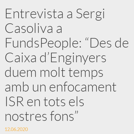
Entrevista a Sergi
r
Casoliva a
x
FundsPeople: “Des de
e
Caixa d’Enginyers
duem molt temps
s
amb un enfocament
S
ISR en tots els
o
nostres fons”
c
12.06.2020