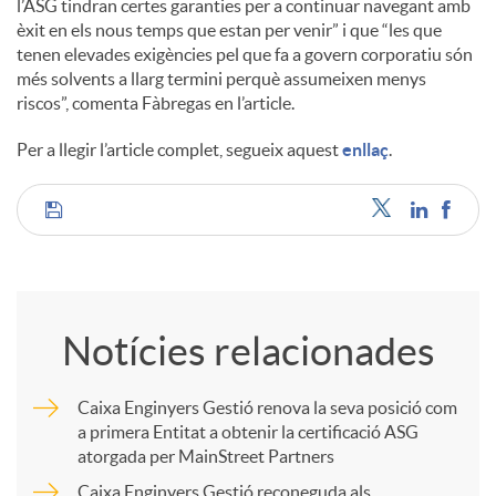
l’ASG tindran certes garanties per a continuar navegant amb
èxit en els nous temps que estan per venir” i que “les que
tenen elevades exigències pel que fa a govern corporatiu són
més solvents a llarg termini perquè assumeixen menys
riscos”, comenta Fàbregas en l’article.
Per a llegir l’article complet, segueix aquest
enllaç
.
C
o
Notícies relacionades
m
Caixa Enginyers Gestió renova la seva posició com
a primera Entitat a obtenir la certificació ASG
p
atorgada per MainStreet Partners
Caixa Enginyers Gestió reconeguda als