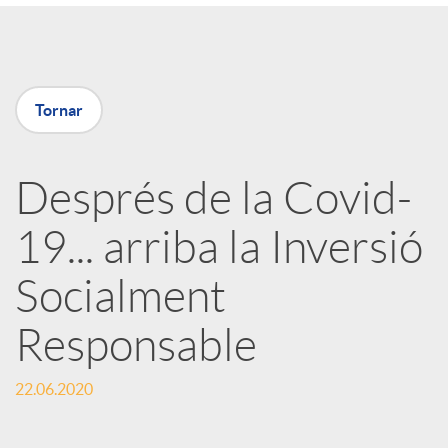
a
X
Tornar
a
Després de la Covid-
r
19... arriba la Inversió
x
Socialment
e
Responsable
22.06.2020
s