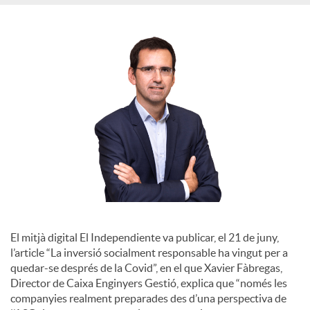
S
o
c
i
a
l
El mitjà digital El Independiente va publicar, el 21 de juny,
l’article “La inversió socialment responsable ha vingut per a
quedar-se després de la Covid”, en el que Xavier Fàbregas,
s
Director de Caixa Enginyers Gestió, explica que “només les
companyies realment preparades des d’una perspectiva de