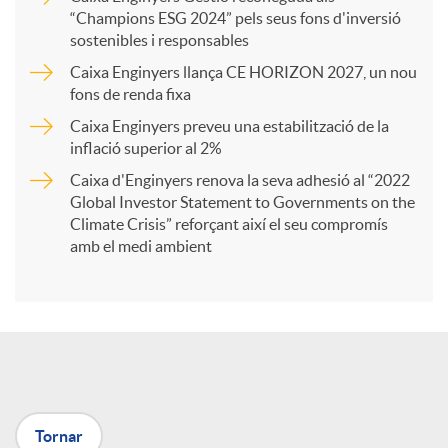
a
“Champions ESG 2024” pels seus fons d'inversió
sostenibles i responsables
Caixa Enginyers llança CE HORIZON 2027, un nou
r
fons de renda fixa
Caixa Enginyers preveu una estabilització de la
t
inflació superior al 2%
Caixa d'Enginyers renova la seva adhesió al “2022
i
Global Investor Statement to Governments on the
Climate Crisis” reforçant així el seu compromís
amb el medi ambient
r
a
X
Tornar