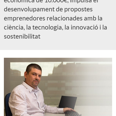
econòmica de 10.000€, impulsa el
c
desenvolupament de propostes
emprenedores relacionades amb la
i
ciència, la tecnologia, la innovació i la
sostenibilitat
a
l
s