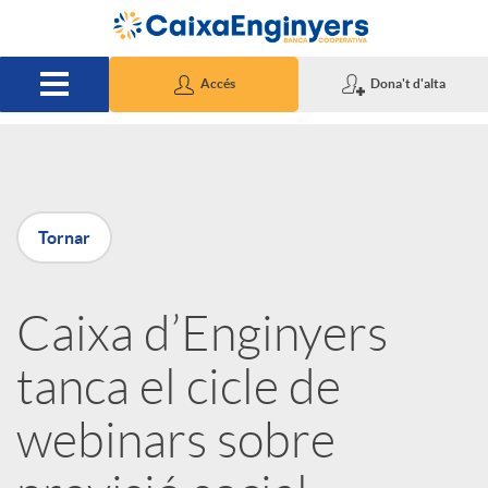
Salta al contingut principal
Accés
Dona't d'alta
P
Tornar
u
Caixa d’Enginyers
b
tanca el cicle de
l
webinars sobre
i