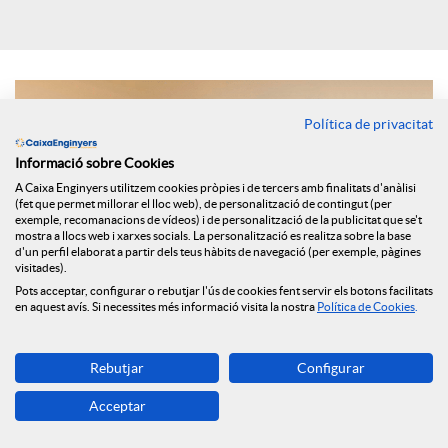
i
a
Política de privacitat
Informació sobre Cookies
l
A Caixa Enginyers utilitzem cookies pròpies i de tercers amb finalitats d'anàlisi
(fet que permet millorar el lloc web), de personalització de contingut (per
exemple, recomanacions de vídeos) i de personalització de la publicitat que se't
s
mostra a llocs web i xarxes socials. La personalització es realitza sobre la base
d'un perfil elaborat a partir dels teus hàbits de navegació (per exemple, pàgines
visitades).
Pots acceptar, configurar o rebutjar l'ús de cookies fent servir els botons facilitats
en aquest avís. Si necessites més informació visita la nostra
Política de Cookies
.
Rebutjar
Configurar
Els principals selectors d’Espanya han assenyalat per al mitjà
Acceptar
digital FundsPeople quines variacions ha portat aquesta crisi
en la seva manera de treballar i quin tipus de comunicació