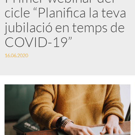
cicle “Planifica la teva
r
jubilació en temps de
x
COVID-19”
e
16.06.2020
s
S
o
c