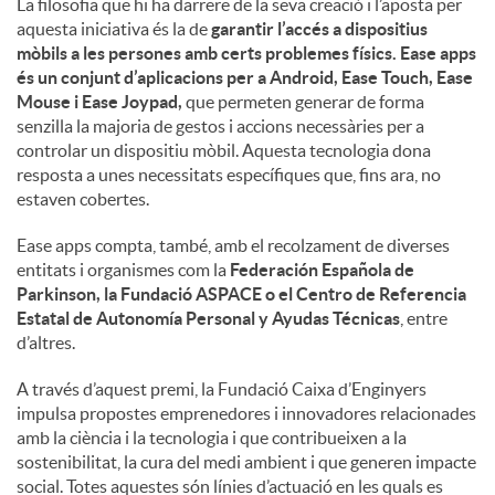
La filosofia que hi ha darrere de la seva creació i l’aposta per
aquesta iniciativa és la de
garantir l’accés a dispositius
mòbils a les persones amb certs problemes físics. Ease apps
és un conjunt d’aplicacions per a Android, Ease Touch, Ease
Mouse i Ease Joypad,
que permeten generar de forma
senzilla la majoria de gestos i accions necessàries per a
controlar un dispositiu mòbil. Aquesta tecnologia dona
resposta a unes necessitats específiques que, fins ara, no
estaven cobertes.
Ease apps compta, també, amb el recolzament de diverses
entitats i organismes com la
Federación Española de
Parkinson, la Fundació ASPACE o el Centro de Referencia
Estatal de Autonomía Personal y Ayudas Técnicas
, entre
d’altres.
A través d’aquest premi, la Fundació Caixa d’Enginyers
impulsa propostes emprenedores i innovadores relacionades
amb la ciència i la tecnologia i que contribueixen a la
sostenibilitat, la cura del medi ambient i que generen impacte
social. Totes aquestes són línies d’actuació en les quals es