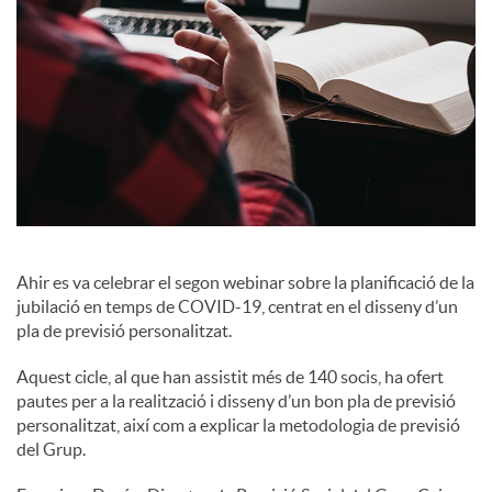
c
o
n
t
Ahir es va celebrar el segon webinar sobre la planificació de la
jubilació en temps de COVID-19, centrat en el disseny d’un
i
pla de previsió personalitzat.
Aquest cicle, al que han assistit més de 140 socis, ha ofert
n
pautes per a la realització i disseny d’un bon pla de previsió
personalitzat, així com a explicar la metodologia de previsió
del Grup.
g