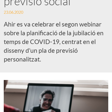
previsió social
c
23.06.2020
Ahir es va celebrar el segon webinar
a
sobre la planificació de la jubilació en
temps de COVID-19, centrat en el
d
disseny d’un pla de previsió
personalitzat.
o
r
d
e