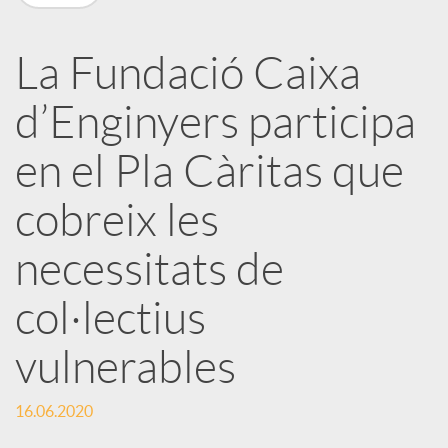
X
a
La Fundació Caixa
d’Enginyers participa
r
en el Pla Càritas que
x
cobreix les
e
necessitats de
col·lectius
s
vulnerables
S
16.06.2020