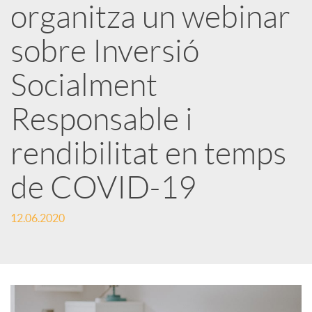
organitza un webinar
x
sobre Inversió
e
Socialment
Responsable i
s
rendibilitat en temps
S
de COVID-19
o
12.06.2020
c
i