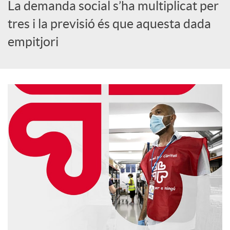
o
La demanda social s’ha multiplicat per
tres i la previsió és que aquesta dada
c
empitjori
i
a
l
s