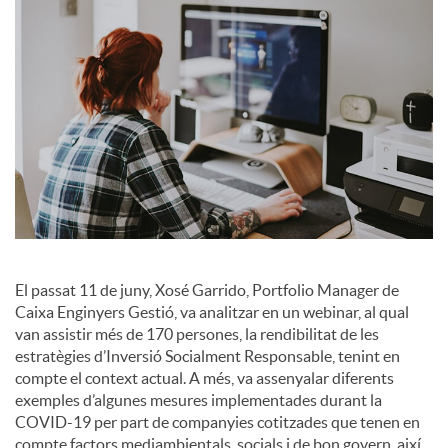
a
l
s
El passat 11 de juny, Xosé Garrido, Portfolio Manager de
Caixa Enginyers Gestió, va analitzar en un webinar, al qual
van assistir més de 170 persones, la rendibilitat de les
estratègies d’Inversió Socialment Responsable, tenint en
compte el context actual. A més, va assenyalar diferents
exemples d’algunes mesures implementades durant la
COVID-19 per part de companyies cotitzades que tenen en
compte factors mediambientals, socials i de bon govern, així