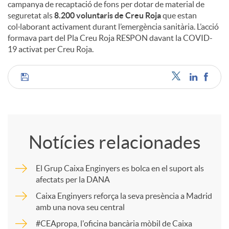
campanya de recaptació de fons per dotar de material de
seguretat als
8.200 voluntaris de Creu Roja
que estan
col·laborant activament durant l’emergència sanitària. L’acció
formava part del Pla Creu Roja RESPON davant la COVID-
19 activat per Creu Roja.
C
o
Notícies relacionades
m
El Grup Caixa Enginyers es bolca en el suport als
afectats per la DANA
p
Caixa Enginyers reforça la seva presència a Madrid
amb una nova seu central
a
#CEApropa, l'oficina bancària mòbil de Caixa