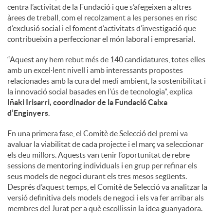
centra l’activitat de la Fundació i que s’afegeixen a altres
àrees de treball, com el recolzament a les persones en risc
d’exclusió social i el foment d’activitats d’investigació que
contribueixin a perfeccionar el món laboral i empresarial.
“Aquest any hem rebut més de 140 candidatures, totes elles
amb un excel·lent nivell i amb interessants propostes
relacionades amb la cura del medi ambient, la sostenibilitat i
la innovació social basades en l’ús de tecnologia”, explica
Iñaki Irisarri, coordinador de la Fundació Caixa
d’Enginyers
.
En una primera fase, el Comitè de Selecció del premi va
avaluar la viabilitat de cada projecte i el març va seleccionar
els deu millors. Aquests van tenir l’oportunitat de rebre
sessions de mentoring individuals i en grup per refinar els
seus models de negoci durant els tres mesos següents.
Després d’aquest temps, el Comitè de Selecció va analitzar la
versió definitiva dels models de negoci i els va fer arribar als
membres del Jurat per a què escollissin la idea guanyadora.