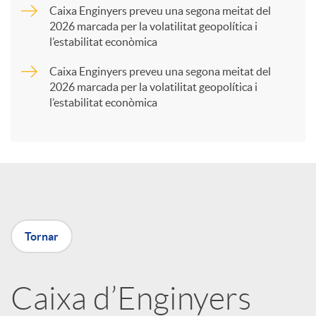
Caixa Enginyers preveu una segona meitat del
2026 marcada per la volatilitat geopolítica i
t
l’estabilitat econòmica
Caixa Enginyers preveu una segona meitat del
i
2026 marcada per la volatilitat geopolítica i
l’estabilitat econòmica
r
a
X
Tornar
a
Caixa d’Enginyers
r