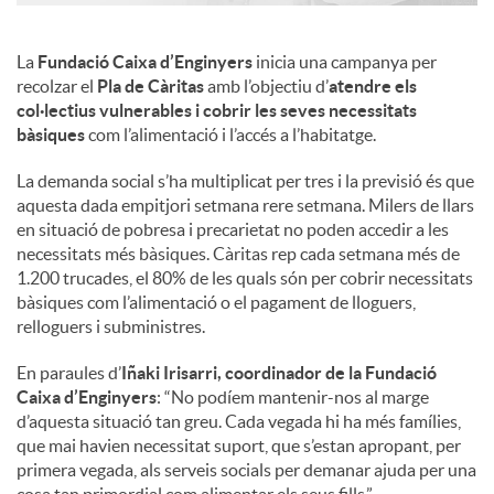
La
Fundació Caixa d’Enginyers
inicia una campanya per
recolzar el
Pla de Càritas
amb l’objectiu d’
atendre els
col·lectius vulnerables i cobrir les seves necessitats
bàsiques
com l’alimentació i l’accés a l’habitatge.
La demanda social s’ha multiplicat per tres i la previsió és que
aquesta dada empitjori setmana rere setmana. Milers de llars
en situació de pobresa i precarietat no poden accedir a les
necessitats més bàsiques. Càritas rep cada setmana més de
1.200 trucades, el 80% de les quals són per cobrir necessitats
bàsiques com l’alimentació o el pagament de lloguers,
relloguers i subministres.
En paraules d’
Iñaki Irisarri, coordinador de la Fundació
Caixa d’Enginyers
: “No podíem mantenir-nos al marge
d’aquesta situació tan greu. Cada vegada hi ha més famílies,
que mai havien necessitat suport, que s’estan apropant, per
primera vegada, als serveis socials per demanar ajuda per una