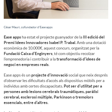
César Mauri, cofundador d’Ease apps
Ease apps
ha estat el projecte guanyador de la
III edició del
Premi Idees Innovadores Isabel P. Trabal
. Amb una dotació
econòmica de 10.000€, aquest concurs, organitzat per la
Fundació Caixa d’Enginyers
, té com objectiu recolzar
l’emprenedoria i contribuir a la
transformació d’idees de
negoci en empreses reals
.
Ease apps és un
projecte d’innovació
social que neix després
d’observar les dificultats d’accés als dispositius mòbils per a
individus amb certes discapacitats.
Pot ser d’utilitat per a
persones amb lesions cerebrals traumàtiques, paràlisi
cerebral, esclerosi múltiple, Parkinson o tremolors
essencials, entre d’altres.