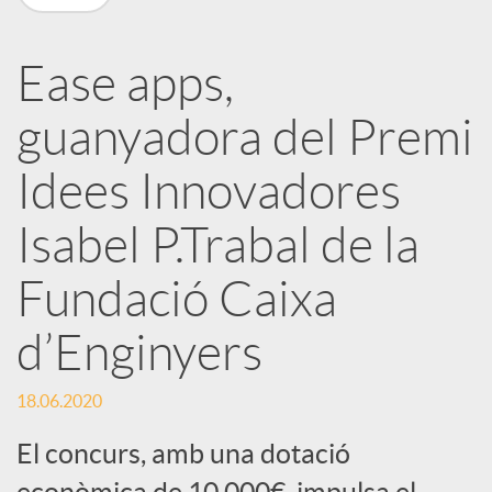
a
Ease apps,
r
guanyadora del Premi
x
Idees Innovadores
e
Isabel P.Trabal de la
Fundació Caixa
s
d’Enginyers
S
18.06.2020
o
El concurs, amb una dotació