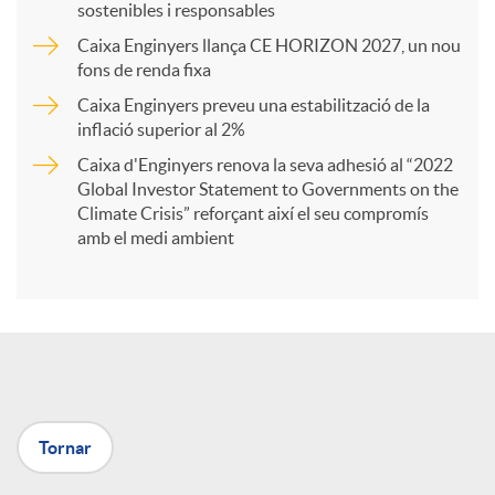
sostenibles i responsables
Caixa Enginyers llança CE HORIZON 2027, un nou
r
fons de renda fixa
Caixa Enginyers preveu una estabilització de la
t
inflació superior al 2%
Caixa d'Enginyers renova la seva adhesió al “2022
i
Global Investor Statement to Governments on the
Climate Crisis” reforçant així el seu compromís
amb el medi ambient
r
a
X
Tornar
a