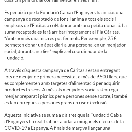
cosa tan primordial com alimentar els seus fills.”
És per això que la Fundació Caixa d’Enginyers ha iniciat una
campanya de recaptació de fons i anima a tots els socis i
empleats de l‘Entitat a col·laborar amb una petita donació. La
suma recaptada es farà arribar íntegrament al Pla Càritas.
“Amb només una mica es pot fer molt. Per exemple, 25 €
permeten donar un àpat diari a una persona, en un menjador
social, durant cinc dies”, explica el coordinador de la
Fundació.
A través d’aquesta campanya de Càritas s’estan entregant
lots de menjar de primera necessitat a més de 9.500 llars, que
es complementen amb targetes d’alimentació per adquirir
productes frescos. A més, als menjadors socials s’entrega
menjar preparat i pícnics per a persones sense sostre, i també
es fan entregues a persones grans en risc d’exclusió.
Aquesta iniciativa se suma a d’altres que la Fundació Caixa
d’Enginyers ha realitzat per ajudar a mitigar els efectes de la
COVID-19 a Espanya. A finals de març va llançar una