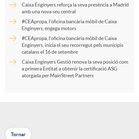
p
Caixa Enginyers reforça la seva presència a Madrid
amb una nova seu central
a
#CEApropa, l'oficina bancària mòbil de Caixa
Enginyers, engega motors
r
#CEApropa, l'oficina bancària mòbil de Caixa
Enginyers, inicia el seu recorregut pels municipis
catalans el 16 de setembre
t
Caixa Enginyers Gestió renova la seva posició com
a primera Entitat a obtenir la certificació ASG
i
atorgada per MainStreet Partners
r
a
Tornar