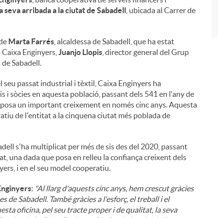
a seva arribada a la ciutat de Sabadell
, ubicada al Carrer de
 de
Marta Farrés
, alcaldessa de Sabadell, que ha estat
p Caixa Enginyers,
Juanjo Llopis
, director general del Grup
a de Sabadell.
 seu passat industrial i tèxtil, Caixa Enginyers ha
s i sòcies en aquesta població, passant dels 541 en l'any de
a suposa un important creixement en només cinc anys. Aquesta
atiu de l'entitat a la cinquena ciutat més poblada de
adell s'ha multiplicat per més de sis des del 2020, passant
t, una dada que posa en relleu la confiança creixent dels
yers, i en el seu model cooperatiu.
Enginyers:
"Al llarg d'aquests cinc anys, hem crescut gràcies
s de Sabadell. També gràcies a l'esforç, el treball i el
ta oficina, pel seu tracte proper i de qualitat, la seva