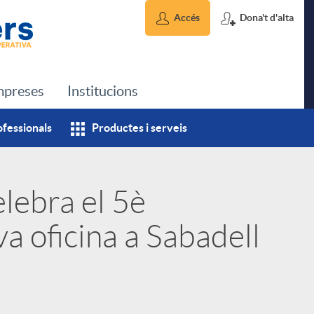
Accés
Dona't d'alta
preses
Institucions
ofessionals
Productes i serveis
lebra el 5è
va oficina a Sabadell