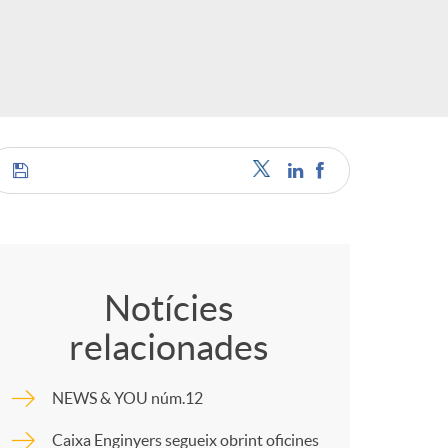
C
o
Notícies
relacionades
m
NEWS & YOU núm.12
p
Caixa Enginyers segueix obrint oficines