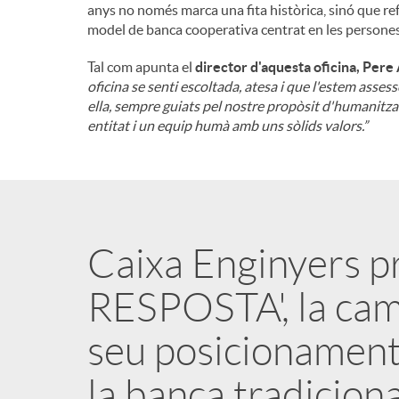
anys no només marca una fita històrica, sinó que ref
model de banca cooperativa centrat en les persones, la
Tal com apunta el
director d'aquesta oficina, Pere
oficina se senti escoltada, atesa i que l'estem asses
ella, sempre guiats pel nostre propòsit d'humanitzar 
entitat i un equip humà amb uns sòlids valors.”
Caixa Enginyers 
RESPOSTA', la cam
seu posicionament
la banca tradiciona