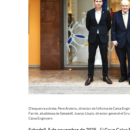
d
e
c
o
n
t
D'esquerra a dreta; Pere Arderiu, director de l'oficina de Caixa Eng
Farrés, alcaldessa de Sabadell; Juanjo Llopis, director general el 
Caixa Enginyers
i
Sabadell, 5 de novembre de 2025
- El
Grup Caixa 