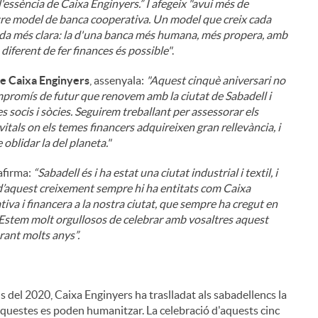
l'essència de Caixa Enginyers.” I afegeix "avui més de
ostre model de banca cooperativa. Un model que creix cada
da més clara: la d'una banca més humana, més propera, amb
diferent de fer finances és possible"
.
de Caixa Enginyers
, assenyala:
"Aquest cinquè aniversari no
mpromís de futur que renovem amb la ciutat de Sabadell i
s socis i sòcies. Seguirem treballant per assessorar els
tals on els temes financers adquireixen gran rellevància, i
 oblidar la del planeta."
i
 afirma:
“Sabadell és i ha estat una ciutat industrial i textil, i
 d’aquest creixement sempre hi ha entitats com Caixa
ativa i financera a la nostra ciutat, que sempre ha cregut en
ri. Estem molt orgullosos de celebrar amb vosaltres aquest
rant molts anys”.
l
als del 2020, Caixa Enginyers ha traslladat als sabadellencs la
 aquestes es poden humanitzar. La celebració d'aquests cinc