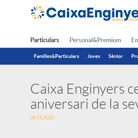
Salta al contingut principal
Particulars
Personal&Premium
Em
Families&Particulars
Joves
Sènior
Pr
Caixa Enginyers ce
P
aniversari de la se
u
06.11.2025
b