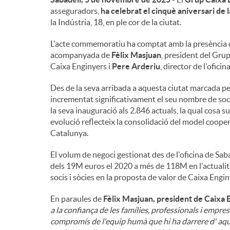
asseguradors,
ha celebrat el cinquè aniversari de l
n
la Indústria, 18, en ple cor de la ciutat.
L'acte commemoratiu ha comptat amb la presència
g
acompanyada de
Fèlix Masjuan
, president del Gru
Caixa Enginyers i
Pere Arderiu
, director de l'oficin
u
Des de la seva arribada a aquesta ciutat marcada pel
incrementat significativament el seu nombre de soci
la seva inauguració als 2.846 actuals, la qual cos
t
evolució reflecteix la consolidació del model cooper
Catalunya.
s
El volum de negoci gestionat des de l'oficina de Sab
dels 19M euros el 2020 a més de 118M en l'actualita
socis i sòcies en la proposta de valor de Caixa Engin
En paraules de
Fèlix Masjuan, president de Caixa 
a la confiança de les famílies, professionals i emprese
compromís de l'equip humà que hi ha darrere d' aques