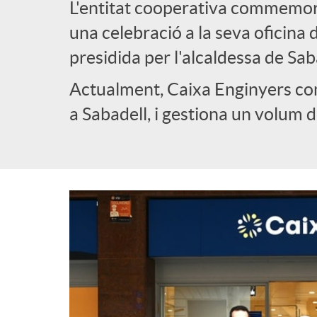
L'entitat cooperativa commemora
l
una celebració a la seva oficina d
presidida per l'alcaldessa de Sab
i
Actualment, Caixa Enginyers com
a Sabadell, i gestiona un volum
c
a
d
o
r