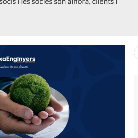
ocis i les sòcies són alhora, clients i