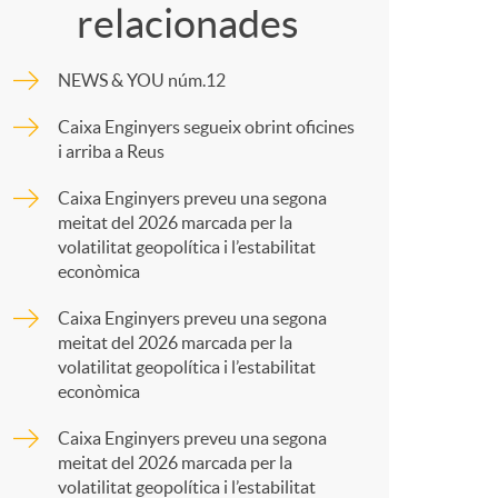
o
relacionades
m
m
NEWS & YOU núm.12
p
Caixa Enginyers segueix obrint oficines
a
i arriba a Reus
a
Caixa Enginyers preveu una segona
meitat del 2026 marcada per la
r
volatilitat geopolítica i l’estabilitat
econòmica
t
Caixa Enginyers preveu una segona
meitat del 2026 marcada per la
volatilitat geopolítica i l’estabilitat
econòmica
Caixa Enginyers preveu una segona
r
meitat del 2026 marcada per la
volatilitat geopolítica i l’estabilitat