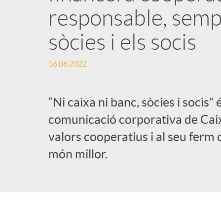
responsable, sempr
l
sòcies i els socis
i
16.06.2022
c
“Ni caixa ni banc, sòcies i socis
a
comunicació corporativa de Caixa
valors cooperatius i al seu ferm
d
món millor.
o
r