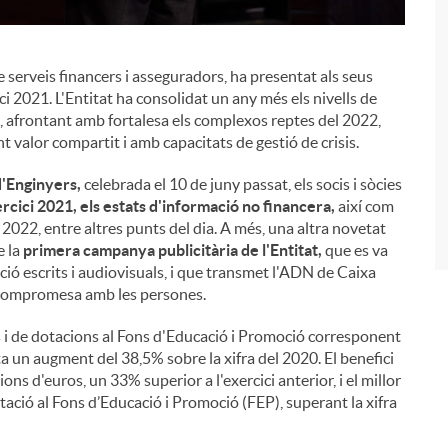
 serveis financers i asseguradors, ha presentat als seus
i
ici 2021. L'Entitat ha consolidat un any més els nivells de
21, afrontant amb fortalesa els complexos reptes del 2022,
t valor compartit i amb capacitats de gestió de crisis.
'Enginyers,
celebrada el 10 de juny passat, els socis i sòcies
rcici 2021, els estats d'informació no financera,
així com
i 2022, entre altres punts del dia. A més, una altra novetat
e la
primera campanya publicitària de l'Entitat,
que es va
ció escrits i audiovisuals, i que transmet l'ADN de Caixa
 compromesa amb les persones.
os i de dotacions al Fons d'Educació i Promoció corresponent
a un augment del 38,5% sobre la xifra del 2020. El benefici
ions d'euros, un 33% superior a l'exercici anterior, i el millor
dotació al Fons d’Educació i Promoció (FEP), superant la xifra