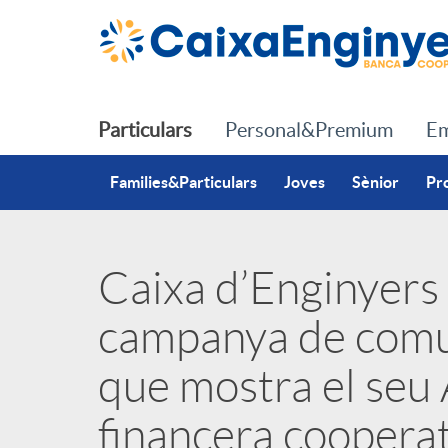
Salta al contingut principal
Particulars
Personal&Premium
Em
Families&Particulars
Joves
Sènior
Pr
Caixa d’Enginyers 
P
campanya de comu
u
que mostra el seu
b
financera cooperati