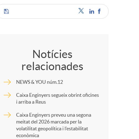
a
C
s
o
Notícies
relacionades
m
NEWS & YOU núm.12
p
Caixa Enginyers segueix obrint oficines
i arriba a Reus
a
Caixa Enginyers preveu una segona
meitat del 2026 marcada per la
r
volatilitat geopolítica i l’estabilitat
econòmica