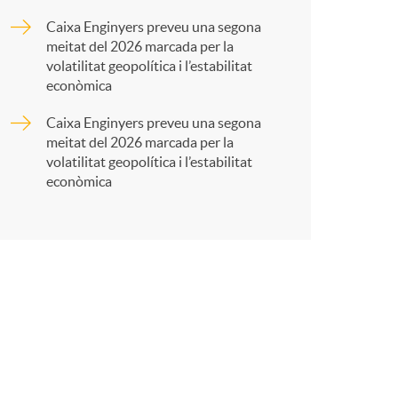
t
Caixa Enginyers preveu una segona
meitat del 2026 marcada per la
volatilitat geopolítica i l’estabilitat
econòmica
Caixa Enginyers preveu una segona
r
meitat del 2026 marcada per la
volatilitat geopolítica i l’estabilitat
econòmica
a
X
a
r