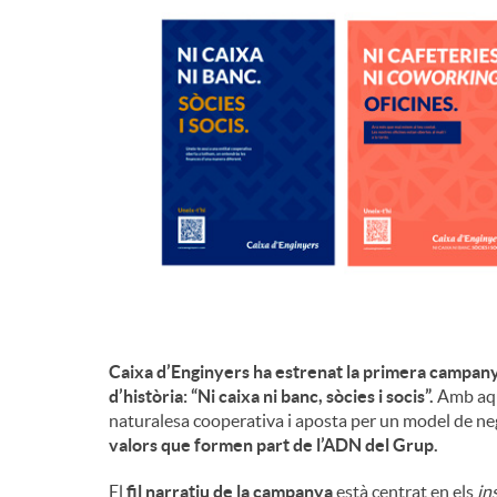
d
e
c
o
n
Caixa d’Enginyers ha estrenat la primera campany
t
d’història: “Ni caixa ni banc, sòcies i socis”.
Amb aque
naturalesa cooperativa i aposta per un model de neg
valors que formen part de l’ADN del Grup.
i
El
fil narratiu de la campanya
està centrat en els
in