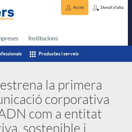
Accés
Dona't d'alta
preses
Institucions
ofessionals
Productes i serveis
estrena la primera
nicació corporativa
 ADN com a entitat
va, sostenible i