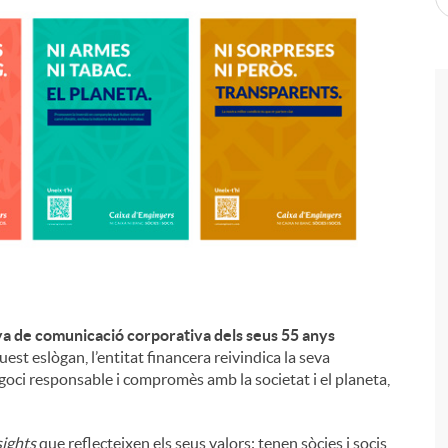
a de comunicació corporativa dels seus 55 anys
st eslògan, l’entitat financera reivindica la seva
oci responsable i compromès amb la societat i el planeta,
sights
que reflecteixen els seus valors: tenen sòcies i socis,