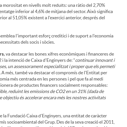
 morositat en nivells molt reduïts: una ràtio del 2,70%
entatge inferior al 4,6% de mitjana del sector. Això significa
rior al 51,05% existent a l'exercici anterior, després del
emblea l'important esforç creditici i de suport a l'economia
cessitats dels socis i sòcies.
rs,
va destacar les bones xifres econòmiques i financeres de
 i la intenció de Caixa d'Enginyers de: “
continuar innovant i
reses, un assessorament especialitzat i proper que els permeti
”. A més, també va destacar el compromís de l'Entitat per
nomia més centrada en les persones i pel que fa al medi
 pionera de productes financers socialment responsables:
ible, reduint les emissions de CO2 en un 31% (dada de
e objectiu és accelerar encara més les nostres activitats
de la Fundació Caixa d'Enginyers, una entitat de caràcter
i
omís socioambiental del Grup. Des de la seva creació el 2011,