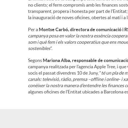
no clients; el ferm compromís amb les finances sosten
n
transparent, propera i honesta per part de l’Entitat;
la inauguració de noves oficines, obertes al matí i a 
g
Per a
Montse Carbó, directora de comunicació i R
campanya posa en valor la nostra essència cooperat
som i què fem i els valors cooperatius que ens mou
u
sostenibles
”.
Segons
Mariona Alba, responsable de comunicació
t
campanya realitzada per l’agencia Apple Tree, i que
socis el passat divendres 10 de Juny, “
té un pla de 
canals: televisió, ràdio, premsa –offline i online- i
s
conèixer la nostra manera d’entendre les finances c
algunes oficines de l’Entitat ubicades a Barcelona 