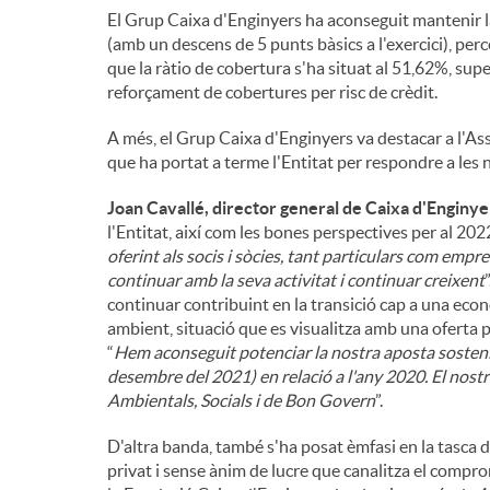
El Grup Caixa d'Enginyers ha aconseguit mantenir la
(amb un descens de 5 punts bàsics a l'exercici), perc
que la ràtio de cobertura s'ha situat al 51,62%, supe
reforçament de cobertures per risc de crèdit.
A més, el Grup Caixa d'Enginyers va destacar a l'Ass
que ha portat a terme l'Entitat per respondre a les ne
Joan Cavallé, director general de Caixa d'Enginye
l'Entitat, així com les bones perspectives per al 2022
oferint als socis i sòcies, tant particulars com emp
continuar amb la seva activitat i continuar creixent
continuar contribuint en la transició cap a una eco
ambient, situació que es visualitza amb una oferta
“
Hem aconseguit potenciar la nostra aposta sosten
desembre del 2021) en relació a l'any 2020. El nostr
Ambientals, Socials i de Bon Govern
”.
D'altra banda, també s'ha posat èmfasi en la tasca 
privat i sense ànim de lucre que canalitza el compr