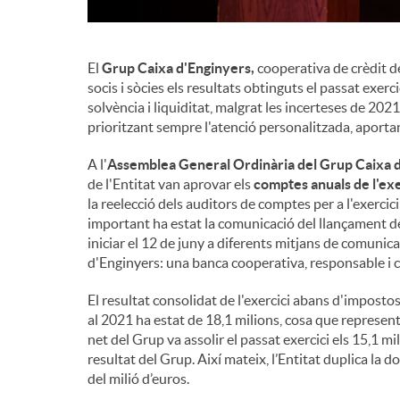
El
Grup Caixa d'Enginyers,
cooperativa de crèdit de
socis i sòcies els resultats obtinguts el passat exerc
solvència i liquiditat, malgrat les incerteses de 20
prioritzant sempre l'atenció personalitzada, aportan
A l'
Assemblea General Ordinària del Grup Caixa d
de l'Entitat van aprovar els
comptes anuals de l'exe
la reelecció dels auditors de comptes per a l'exercic
important ha estat la comunicació del llançament d
iniciar el 12 de juny a diferents mitjans de comunica
d'Enginyers: una banca cooperativa, responsable i
El resultat consolidat de l'exercici abans d'impost
al 2021 ha estat de 18,1 milions, cosa que represent
net del Grup va assolir el passat exercici els 15,1 mil
resultat del Grup. Així mateix, l’Entitat duplica la 
del milió d’euros.