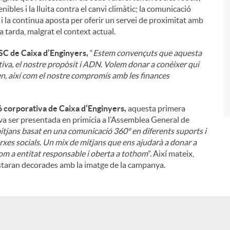
ibles i la lluita contra el canvi climàtic; la comunicació
 i la continua aposta per oferir un servei de proximitat amb
i
la tarda, malgrat el context actual.
SC de Caixa d’Enginyers,
“
Estem convençuts que aquesta
iva, el nostre propòsit i ADN. Volem donar a conèixer qui
en, així com el nostre compromís amb les finances
 corporativa de Caixa d’Enginyers,
aquesta primera
 va ser presentada en primícia a l’Assemblea General de
mitjans basat en una comunicació 360º en diferents suports i
 xarxes socials. Un mix de mitjans que ens ajudarà a donar a
om a entitat responsable i oberta a tothom
”. Així mateix,
estaran decorades amb la imatge de la campanya.