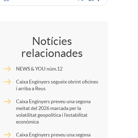
o
C
m
o
a
Notícies
relacionades
m
NEWS & YOU núm.12
p
Caixa Enginyers segueix obrint oficines
i arriba a Reus
a
Caixa Enginyers preveu una segona
meitat del 2026 marcada per la
r
volatilitat geopolítica i l’estabilitat
econòmica
Caixa Enginyers preveu una segona