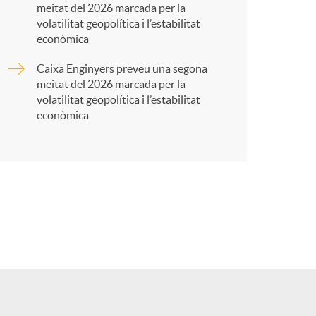
t
meitat del 2026 marcada per la
volatilitat geopolítica i l’estabilitat
econòmica
Caixa Enginyers preveu una segona
r
meitat del 2026 marcada per la
volatilitat geopolítica i l’estabilitat
econòmica
a
X
a
r