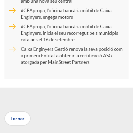
amb una nova seu central
a
#CEApropa, l'oficina bancària mòbil de Caixa
Enginyers, engega motors
r
#CEApropa, l'oficina bancària mòbil de Caixa
Enginyers, inicia el seu recorregut pels municipis
catalans el 16 de setembre
t
Caixa Enginyers Gestió renova la seva posició com
a primera Entitat a obtenir la certificació ASG
i
atorgada per MainStreet Partners
r
a
Tornar
X