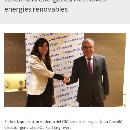
i
energies renovables
a
l
s
Esther Izquierdo, presidenta del Clúster de l’energia i Joan Cavallé,
director general de Caixa d’Enginyers