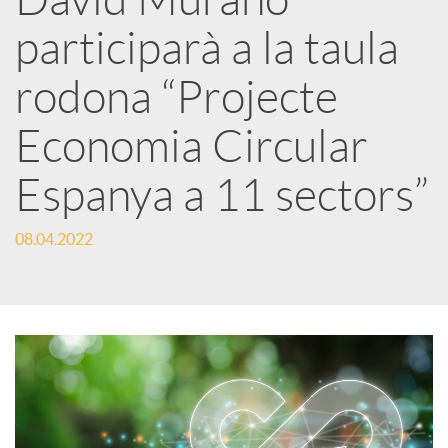
a
participarà a la taula
r
rodona “Projecte
Economia Circular
x
Espanya a 11 sectors”
e
08.04.2022
s
S
o