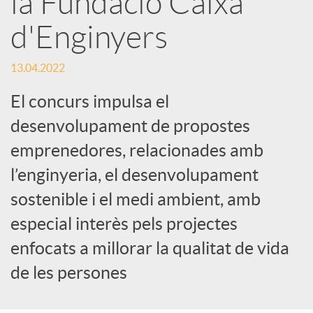
la Fundació Caixa
e
d'Enginyers
s
13.04.2022
S
El concurs impulsa el
desenvolupament de propostes
o
emprenedores, relacionades amb
l’enginyeria, el desenvolupament
c
sostenible i el medi ambient, amb
especial interès pels projectes
i
enfocats a millorar la qualitat de vida
de les persones
a