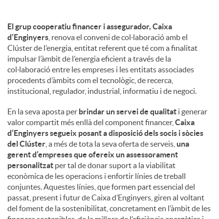
El grup cooperatiu financer i assegurador, Caixa
d’Enginyers
, renova el conveni de col·laboració amb el
Clúster de l’energia, entitat referent que té com a finalitat
impulsar l’àmbit de l’energia eficient a través de la
col·laboració entre les empreses i les entitats associades
procedents d’àmbits com el tecnològic, de recerca,
institucional, regulador, industrial, informatiu i de negoci.
En la seva aposta per
brindar un servei de qualitat
i generar
valor compartit més enllà del component financer,
Caixa
d’Enginyers segueix posant a disposició dels socis i sòcies
del Clúster
, a més de tota la seva oferta de serveis,
una
gerent d’empreses que ofereix un assessorament
personalitzat
per tal de donar suport a la viabilitat
econòmica de les operacions i enfortir línies de treball
conjuntes. Aquestes línies, que formen part essencial del
passat, present i futur de Caixa d’Enginyers, giren al voltant
del foment de la sostenibilitat, concretament en l’àmbit de les
finances sostenibles, de la millora de l’eficiència energètica i