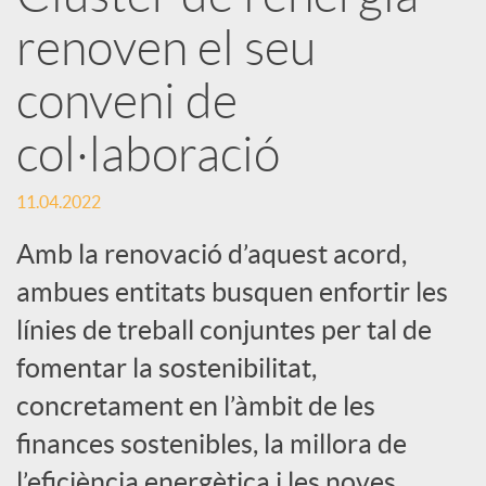
r
renoven el seu
x
conveni de
e
col·laboració
s
11.04.2022
Amb la renovació d’aquest acord,
S
ambues entitats busquen enfortir les
línies de treball conjuntes per tal de
o
fomentar la sostenibilitat,
concretament en l’àmbit de les
c
finances sostenibles, la millora de
l’eficiència energètica i les noves