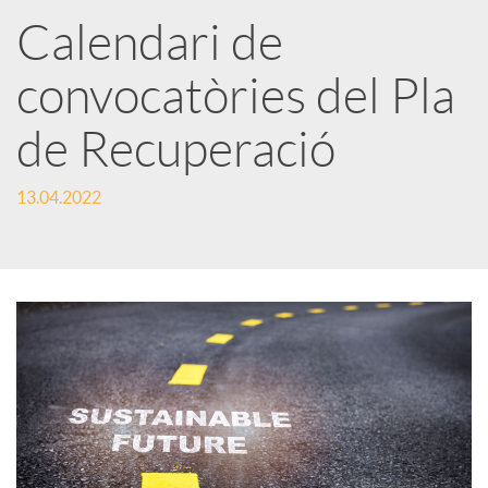
a
Calendari de
convocatòries del Pla
r
de Recuperació
x
13.04.2022
e
s
S
o