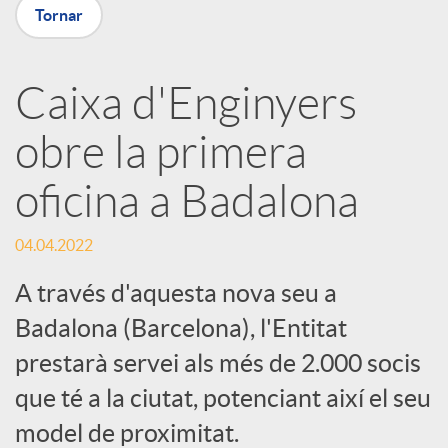
p
Tornar
a
Caixa d'Enginyers
obre la primera
r
oficina a Badalona
t
04.04.2022
i
A través d'aquesta nova seu a
Badalona (Barcelona), l'Entitat
r
prestarà servei als més de 2.000 socis
que té a la ciutat, potenciant així el seu
a
model de proximitat.