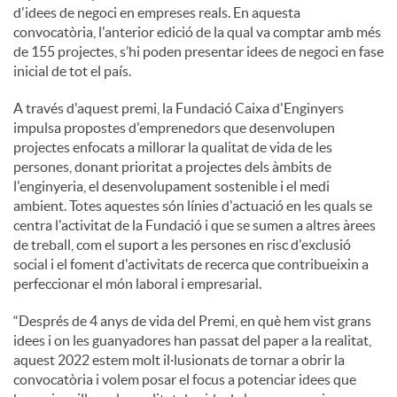
d'idees de negoci en empreses reals. En aquesta
convocatòria, l'anterior edició de la qual va comptar amb més
de 155 projectes, s’hi poden presentar idees de negoci en fase
inicial de tot el país.
A través d'aquest premi, la Fundació Caixa d'Enginyers
impulsa propostes d'emprenedors que desenvolupen
projectes enfocats a millorar la qualitat de vida de les
persones, donant prioritat a projectes dels àmbits de
l'enginyeria, el desenvolupament sostenible i el medi
ambient. Totes aquestes són línies d'actuació en les quals se
centra l'activitat de la Fundació i que se sumen a altres àrees
de treball, com el suport a les persones en risc d'exclusió
social i el foment d'activitats de recerca que contribueixin a
perfeccionar el món laboral i empresarial.
“Després de 4 anys de vida del Premi, en què hem vist grans
idees i on les guanyadores han passat del paper a la realitat,
aquest 2022 estem molt il·lusionats de tornar a obrir la
convocatòria i volem posar el focus a potenciar idees que