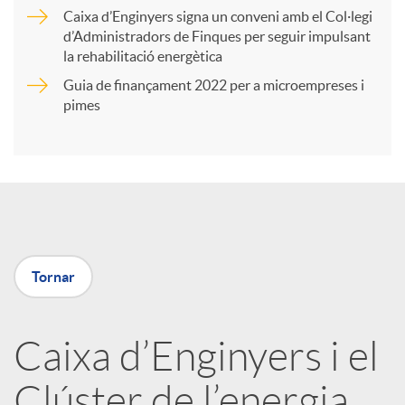
r
Caixa d’Enginyers signa un conveni amb el Col·legi
d’Administradors de Finques per seguir impulsant
t
la rehabilitació energètica
Guia de finançament 2022 per a microempreses i
i
pimes
r
a
Tornar
X
a
Caixa d’Enginyers i el
Clúster de l’energia