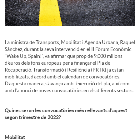
c
i
La ministra de Transports, Mobilitat i Agenda Urbana, Raquel
a
Sánchez, durant la seva intervenció en el II Fòrum Econòmic
“Wake Up, Spain!”, va afirmar que prop de 9.000 milions
d’euros dels fons europeus per a finançar el Pla de
l
Recuperació, Transformació i Resiliència (PRTR) ja estan
mobilitzats, d’acord amb el calendari de convocatòries.
D’aquesta manera, s’avança amb l’execució del pla, així com
s
amb l’anunci de noves convocatòries en els diferents sectors.
Quines seran les convocatòries més rellevants d’aquest
segon trimestre de 2022?
Mobilitat