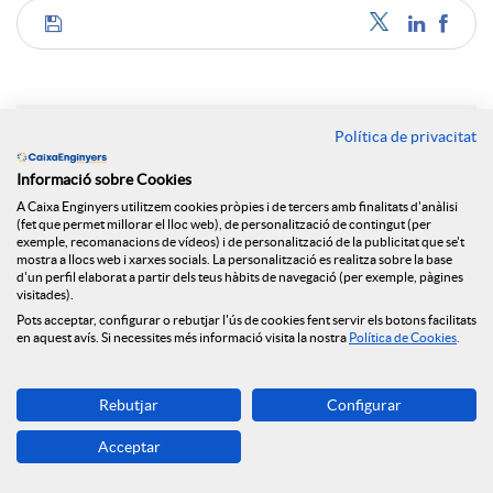
C
o
Política de privacitat
Notícies relacionades
m
Informació sobre Cookies
A Caixa Enginyers utilitzem cookies pròpies i de tercers amb finalitats d'anàlisi
NEWS & YOU núm.12
(fet que permet millorar el lloc web), de personalització de contingut (per
exemple, recomanacions de vídeos) i de personalització de la publicitat que se't
p
mostra a llocs web i xarxes socials. La personalització es realitza sobre la base
Caixa Enginyers segueix obrint oficines i arriba a
d'un perfil elaborat a partir dels teus hàbits de navegació (per exemple, pàgines
Reus
visitades).
a
Pots acceptar, configurar o rebutjar l'ús de cookies fent servir els botons facilitats
Caixa Enginyers preveu una segona meitat del
en aquest avís. Si necessites més informació visita la nostra
Política de Cookies
.
2026 marcada per la volatilitat geopolítica i
l’estabilitat econòmica
r
Rebutjar
Configurar
Caixa Enginyers preveu una segona meitat del
Acceptar
2026 marcada per la volatilitat geopolítica i
t
l’estabilitat econòmica