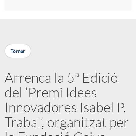
i
r
a
Tornar
X
Arrenca la 5ª Edició
a
del ‘Premi Idees
r
Innovadores Isabel P.
Trabal’, organitzat per
x