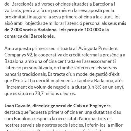
o
del Barcelonès a diverses oficines situades a Barcelona i
voltants, però ara fa un pas més en la seva aposta per la
proximitat i inaugura la seva primera oficina a la ciutat. Tot
c
això amb l'objectiu de millorar l'atenció personal als seus
més
de 2.000 socis a Badalona, i els prop de 100.000 a la
comarca del Barcelonès
.
i
Amb aquesta primera seu, situada a l'Avinguda President
Companys 92, la cooperativa de crèdit referma la presència a
a
Badalona, amb una oficina centrada en l'assessorament i
l'atenció personalitzada, on també s'ofereixen els serveis
bancaris tradicionals. Es tracta d'un model de gestió d'èxit
l
que l'Entitat ha decidit implementar també a Badalona, atès
l'increment de volum de negoci a la ciutat (un 3% en un any),
que es situa en 78,7 milions d'euros.
s
Joan Cavallé, director general de Caixa d'Enginyers
,
destaca que “aquesta primera oficina en una ciutat tan clau
com Badalona respon a la necessitat d'apropar tots els
nostres serveis als nostres socis i sòcies, i oferir-los la millor