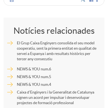
C
u
o
t
Notícies relacionades
m
s
El Grup Caixa Enginyers consolida el seu model
cooperatiu, sent la primera entitat en qualitat de
p
servei a Espanya i amb resultats històrics per
tercer any consecutiu
a
NEWS & YOU num.6
NEWS & YOU num.5
r
NEWS & YOU num.4
Caixa d'Enginyers i la Generalitat de Catalunya
t
signen un acord per impulsar i desenvolupar
projectes de formació professional