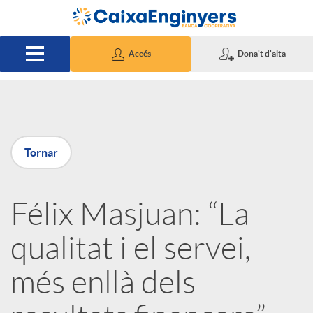
Salta al contingut principal
Accés
Dona't d'alta
P
Tornar
u
Félix Masjuan: “La
b
qualitat i el servei,
l
més enllà dels
i