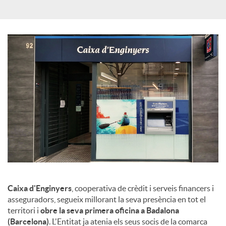
X
a
r
x
e
s
Caixa d'Enginyers
, cooperativa de crèdit i serveis financers i
asseguradors, segueix millorant la seva presència en tot el
S
territori i
obre la seva primera oficina a Badalona
(Barcelona)
. L'Entitat ja atenia els seus socis de la comarca