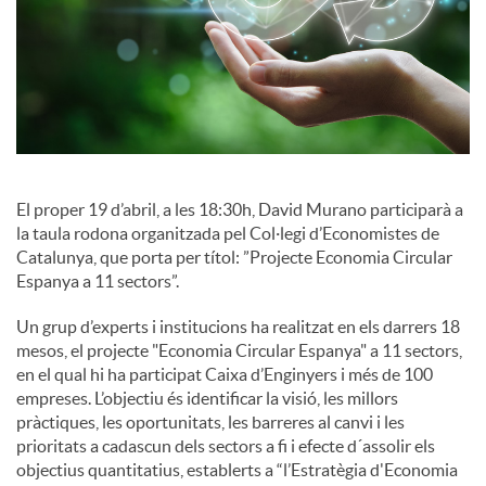
c
i
a
El proper 19 d’abril, a les 18:30h, David Murano participarà a
l
la taula rodona organitzada pel Col·legi d’Economistes de
Catalunya, que porta per títol: ”Projecte Economia Circular
Espanya a 11 sectors”.
s
Un grup d’experts i institucions ha realitzat en els darrers 18
mesos, el projecte "Economia Circular Espanya" a 11 sectors,
en el qual hi ha participat Caixa d’Enginyers i més de 100
empreses. L’objectiu és identificar la visió, les millors
pràctiques, les oportunitats, les barreres al canvi i les
prioritats a cadascun dels sectors a fi i efecte d´assolir els
objectius quantitatius, establerts a “l’Estratègia d'Economia