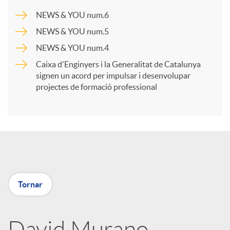
a
NEWS & YOU num.6
NEWS & YOU num.5
r
NEWS & YOU num.4
Caixa d'Enginyers i la Generalitat de Catalunya
t
signen un acord per impulsar i desenvolupar
projectes de formació professional
i
r
a
Tornar
X
David Murano