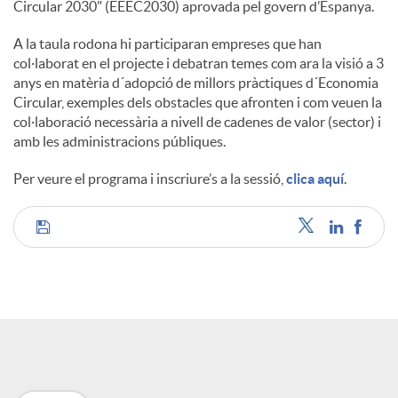
Circular 2030" (EEEC2030) aprovada pel govern d’Espanya.
A la taula rodona hi participaran empreses que han
col·laborat en el projecte i debatran temes com ara la visió a 3
anys en matèria d´adopció de millors pràctiques d´Economia
Circular, exemples dels obstacles que afronten i com veuen la
col·laboració necessària a nivell de cadenes de valor (sector) i
amb les administracions públiques.
Per veure el programa i inscriure’s a la sessió,
clica aquí
.
C
o
m