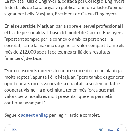
La revista Fulls d’Enginyeria, editada pel Col·legi d'Enginyers
Industrials de Catalunya, va publicar ahir un article d’opinió
c
signat per Félix Masjuan, President de Caixa d’Enginyers.
En el seu article, Masjuan parla sobre el servei professional i
o
el tracte personalitzat, base del model de Caixa d'Enginyers,
“apostant sempre per la connexió amb les persones i la
societat, i amb la màxima de generar valor compartit amb els
n
més de 212.000 socis i sòcies, més enllà dels resultats
financers”, destaca.
t
“Som conscients que ens trobem en un entorn que planteja
molts reptes”, apunta Félix Masjuan, “però també es generen
oportunitats on els valors de la qualitat, la sostenibilitat, el
i
cooperativisme i la proximitat, tenen més força que mai,
valors per a nosaltres molt presents i que ens permetin
continuar avançant”.
n
Segueix
aquest enllaç
per llegir l'article complet.
g