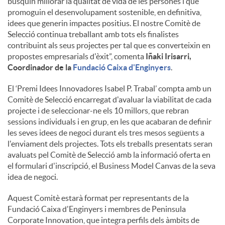
busquin millorar la qualitat de vida de les persones i que
promoguin el desenvolupament sostenible, en definitiva,
idees que generin impactes positius. El nostre Comitè de
Selecció continua treballant amb tots els finalistes
contribuint als seus projectes per tal que es converteixin en
propostes empresarials d'èxit”, comenta
Iñaki Irisarri,
Coordinador de la
Fundació Caixa d'Enginyers
.
El ‘Premi Idees Innovadores Isabel P. Trabal’ compta amb un
Comitè de Selecció encarregat d'avaluar la viabilitat de cada
projecte i de seleccionar-ne els 10 millors, que rebran
sessions individuals i en grup, en les que acabaran de definir
les seves idees de negoci durant els tres mesos següents a
l'enviament dels projectes. Tots els treballs presentats seran
avaluats pel Comitè de Selecció amb la informació oferta en
el formulari d'inscripció, el Business Model Canvas de la seva
idea de negoci.
Aquest Comitè estarà format per representants de la
Fundació Caixa d'Enginyers i membres de Peninsula
Corporate Innovation, que integra perfils dels àmbits de