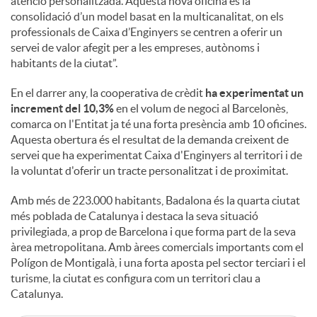
atenció personalitzada. Aquesta nova oficina és la
consolidació d’un model basat en la multicanalitat, on els
professionals de Caixa d’Enginyers se centren a oferir un
servei de valor afegit per a les empreses, autònoms i
habitants de la ciutat”.
En el darrer any, la cooperativa de crèdit
ha experimentat un
increment del 10,3%
en el volum de negoci al Barcelonès,
comarca on l'Entitat ja té una forta presència amb 10 oficines.
Aquesta obertura és el resultat de la demanda creixent de
servei que ha experimentat Caixa d'Enginyers al territori i de
la voluntat d'oferir un tracte personalitzat i de proximitat.
Amb més de 223.000 habitants, Badalona és la quarta ciutat
més poblada de Catalunya i destaca la seva situació
privilegiada, a prop de Barcelona i que forma part de la seva
àrea metropolitana. Amb àrees comercials importants com el
Polígon de Montigalà, i una forta aposta pel sector terciari i el
turisme, la ciutat es configura com un territori clau a
Catalunya.