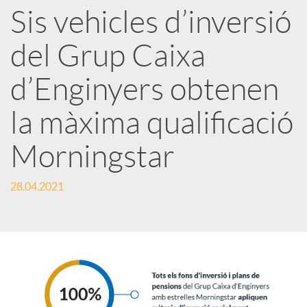
Sis vehicles d’inversió
r
del Grup Caixa
x
d’Enginyers obtenen
e
la màxima qualificació
Morningstar
s
28.04.2021
S
o
c