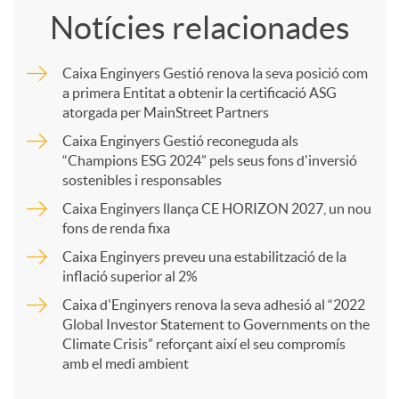
Notícies relacionades
m
Caixa Enginyers Gestió renova la seva posició com
a primera Entitat a obtenir la certificació ASG
p
atorgada per MainStreet Partners
Caixa Enginyers Gestió reconeguda als
a
“Champions ESG 2024” pels seus fons d'inversió
sostenibles i responsables
Caixa Enginyers llança CE HORIZON 2027, un nou
r
fons de renda fixa
Caixa Enginyers preveu una estabilització de la
t
inflació superior al 2%
Caixa d'Enginyers renova la seva adhesió al “2022
i
Global Investor Statement to Governments on the
Climate Crisis” reforçant així el seu compromís
amb el medi ambient
r