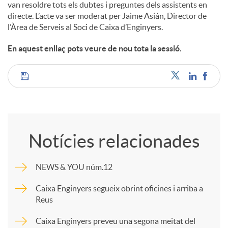
van resoldre tots els dubtes i preguntes dels assistents en
directe. L’acte va ser moderat per Jaime Asián, Director de
l’Àrea de Serveis al Soci de Caixa d’Enginyers.
En aquest enllaç pots veure de nou tota la sessió.
C
o
Notícies relacionades
m
NEWS & YOU núm.12
p
Caixa Enginyers segueix obrint oficines i arriba a
Reus
a
Caixa Enginyers preveu una segona meitat del