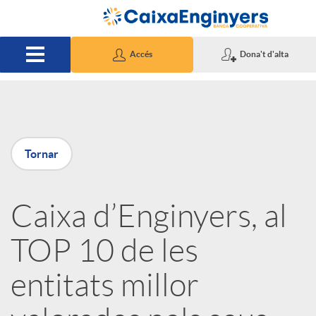
Salta al contingut principal
Accés
Dona't d'alta
P
Tornar
u
Caixa d’Enginyers, al
b
TOP 10 de les
l
entitats millor
i