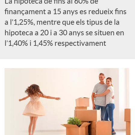
La hipoteca de fins al 60% de
S
finançament a 15 anys es redueix fins
a l’1,25%, mentre que els tipus de la
o
hipoteca a 20 i a 30 anys se situen en
l’1,40% i 1,45% respectivament
c
i
a
l
s