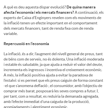
A què es deu aquesta dispar evolució?
De quina manera
afecta l’economia i els mercats financers?
A continuació, els
experts de Caixa d’Enginyers revelen com els moviments de
la inflació tenen un efecte important en el comportament
dels mercats financers, tant de renda fixa com de renda
variable.
Repercussió en l’economia
La inflació, és a dir, l’augment del nivell general de preus, tant
de béns com de serveis, no és dolenta. Una inflació moderada
i estable és saludable, ja que ajuda a reduir el valor del deute,
incrementa els ingressos i incentiva el creixement econòmic.
A més, la inflació positiva ajuda a evitar la paradoxa de
l’estalvi: si es permet que els preus caiguin de forma constant
-el que s’anomena deflació-, el consumidor, amb l’objectiu de
comprar més barat, posposarà les seves compres a futur. I,
per tant, com a resultat, es reduiria la demanada agregada,
amb l’efecte immediat d’una caiguda de la producció,
acomiadaments i alentiment econòmic.