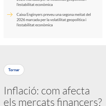
t
l’estabilitat econòmica
Caixa Enginyers preveu una segona meitat del
i
2026 marcada per la volatilitat geopolítica i
l’estabilitat econòmica
r
a
X
Tornar
a
Inflació: com afecta
r
els mercats financers?