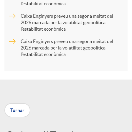
l’estabilitat econòmica
r
Caixa Enginyers preveu una segona meitat del
2026 marcada per la volatilitat geopolítica i
t
l’estabilitat econòmica
Caixa Enginyers preveu una segona meitat del
i
2026 marcada per la volatilitat geopolítica i
l’estabilitat econòmica
r
a
X
Tornar
a