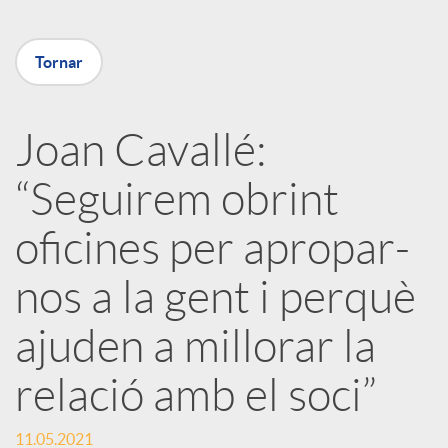
m
u
p
Tornar
t
a
Joan Cavallé:
s
“Seguirem obrint
r
oficines per apropar-
t
nos a la gent i perquè
i
ajuden a millorar la
r
relació amb el soci”
11.05.2021