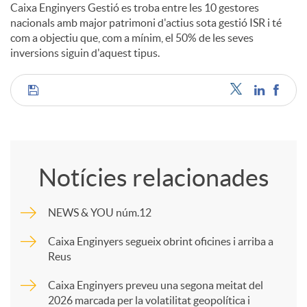
Caixa Enginyers Gestió es troba entre les 10 gestores
nacionals amb major patrimoni d'actius sota gestió ISR i té
com a objectiu que, com a mínim, el 50% de les seves
inversions siguin d'aquest tipus.
C
o
Notícies relacionades
m
NEWS & YOU núm.12
p
Caixa Enginyers segueix obrint oficines i arriba a
Reus
a
Caixa Enginyers preveu una segona meitat del
2026 marcada per la volatilitat geopolítica i