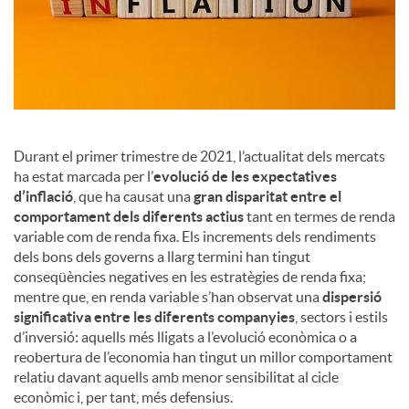
a
l
s
Durant el primer trimestre de 2021, l’actualitat dels mercats
ha estat marcada per l’
evolució de les expectatives
d’inflació
, que ha causat una
gran disparitat entre el
comportament dels diferents actius
tant en termes de renda
variable com de renda fixa. Els increments dels rendiments
dels bons dels governs a llarg termini han tingut
conseqüències negatives en les estratègies de renda fixa;
mentre que, en renda variable s’han observat una
dispersió
significativa entre les diferents companyies
, sectors i estils
d’inversió: aquells més lligats a l’evolució econòmica o a
reobertura de l’economia han tingut un millor comportament
relatiu davant aquells amb menor sensibilitat al cicle
econòmic i, per tant, més defensius.