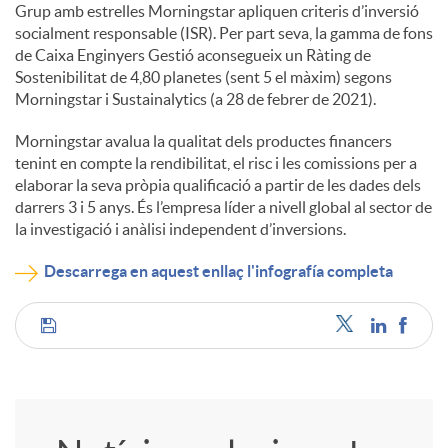
Grup amb estrelles Morningstar apliquen criteris d’inversió
socialment responsable (ISR). Per part seva, la gamma de fons
de Caixa Enginyers Gestió aconsegueix un Ràting de
Sostenibilitat de 4,80 planetes (sent 5 el màxim) segons
Morningstar i Sustainalytics (a 28 de febrer de 2021).
Morningstar avalua la qualitat dels productes financers
tenint en compte la rendibilitat, el risc i les comissions per a
elaborar la seva pròpia qualificació a partir de les dades dels
darrers 3 i 5 anys. És l’empresa líder a nivell global al sector de
la investigació i anàlisi independent d’inversions.
Descarrega en aquest enllaç l'infografía completa
C
o