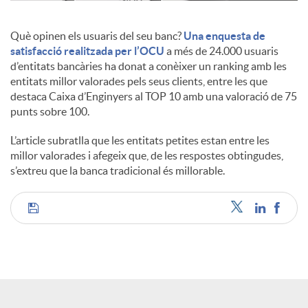
c
Què opinen els usuaris del seu banc?
Una enquesta de
satisfacció realitzada per l’OCU
a més de 24.000 usuaris
d’entitats bancàries ha donat a conèixer un ranking amb les
o
entitats millor valorades pels seus clients, entre les que
destaca Caixa d’Enginyers al TOP 10 amb una valoració de 75
punts sobre 100.
n
L’article subratlla que les entitats petites estan entre les
millor valorades i afegeix que, de les respostes obtingudes,
t
s’extreu que la banca tradicional és millorable.
i
C
n
o
g