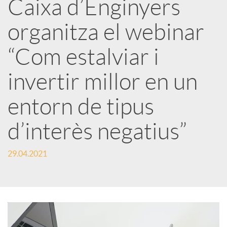
Caixa d’Enginyers
r
organitza el webinar
x
“Com estalviar i
e
invertir millor en un
entorn de tipus
s
d’interès negatius”
S
29.04.2021
o
c