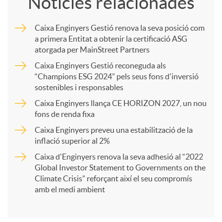
Notícies relacionades
m
Caixa Enginyers Gestió renova la seva posició com
a primera Entitat a obtenir la certificació ASG
p
atorgada per MainStreet Partners
Caixa Enginyers Gestió reconeguda als
a
“Champions ESG 2024” pels seus fons d'inversió
sostenibles i responsables
Caixa Enginyers llança CE HORIZON 2027, un nou
r
fons de renda fixa
Caixa Enginyers preveu una estabilització de la
t
inflació superior al 2%
Caixa d'Enginyers renova la seva adhesió al “2022
i
Global Investor Statement to Governments on the
Climate Crisis” reforçant així el seu compromís
amb el medi ambient
r