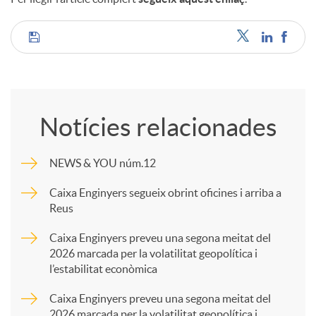
C
o
Notícies relacionades
m
NEWS & YOU núm.12
p
Caixa Enginyers segueix obrint oficines i arriba a
Reus
a
Caixa Enginyers preveu una segona meitat del
2026 marcada per la volatilitat geopolítica i
l’estabilitat econòmica
r
Caixa Enginyers preveu una segona meitat del
2026 marcada per la volatilitat geopolítica i