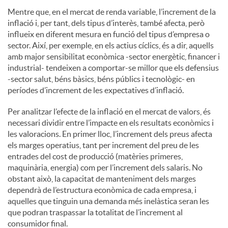
Mentre que, en el mercat de renda variable, l’increment de la
inflació i, per tant, dels tipus d’interès, també afecta, però
influeix en diferent mesura en funció del tipus d’empresa o
sector. Així, per exemple, en els actius cíclics, és a dir, aquells
amb major sensibilitat econòmica -sector energètic, financer i
industrial- tendeixen a comportar-se millor que els defensius
-sector salut, béns bàsics, béns públics i tecnològic- en
períodes d’increment de les expectatives d’inflació.
Per analitzar l’efecte de la inflació en el mercat de valors, és
necessari dividir entre l’impacte en els resultats econòmics i
les valoracions. En primer lloc, l’increment dels preus afecta
els marges operatius, tant per increment del preu de les
entrades del cost de producció (matèries primeres,
maquinària, energia) com per l’increment dels salaris. No
obstant això, la capacitat de manteniment dels marges
dependrà de l’estructura econòmica de cada empresa, i
aquelles que tinguin una demanda més inelàstica seran les
que podran traspassar la totalitat de l’increment al
consumidor final.