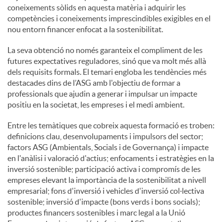
coneixements sòlids en aquesta matèria i adquirir les
competències i coneixements imprescindibles exigibles en el
nou entorn financer enfocat a la sostenibilitat.
La seva obtenció no només garanteix el compliment de les
futures expectatives reguladores, sinó que va molt més allà
dels requisits formals. El temari engloba les tendències més
destacades dins de l’ASG amb l'objectiu de formar a
professionals que ajudin a generar i impulsar un impacte
positiu en la societat, les empreses i el medi ambient.
Entre les temàtiques que cobreix aquesta formació es troben:
definicions clau, desenvolupaments i impulsors del sector;
factors ASG (Ambientals, Socials i de Governança) i impacte
en l'anàlisi i valoració d'actius; enfocaments i estratègies en la
inversió sostenible; participació activa i compromís de les
empreses elevant la importància de la sostenibilitat a nivell
empresarial; fons d'inversió i vehicles d'inversió col·lectiva
sostenible; inversió d'impacte (bons verds i bons socials);
productes financers sostenibles i marc legal a la Unió