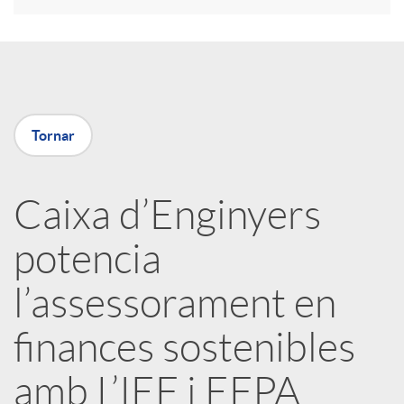
a
X
Tornar
a
Caixa d’Enginyers
r
potencia
x
l’assessorament en
e
finances sostenibles
amb L’IEF i EFPA
s