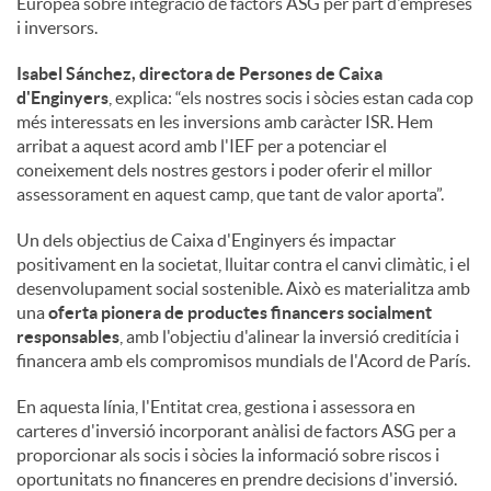
Europea sobre integració de factors ASG per part d'empreses
i inversors.
Isabel Sánchez, directora de Persones de Caixa
d'Enginyers
, explica: “els nostres socis i sòcies estan cada cop
més interessats en les inversions amb caràcter ISR. Hem
arribat a aquest acord amb l'IEF per a potenciar el
coneixement dels nostres gestors i poder oferir el millor
assessorament en aquest camp, que tant de valor aporta”.
Un dels objectius de Caixa d'Enginyers és impactar
positivament en la societat, lluitar contra el canvi climàtic, i el
desenvolupament social sostenible. Això es materialitza amb
una
oferta pionera de productes financers socialment
responsables
, amb l'objectiu d'alinear la inversió creditícia i
financera amb els compromisos mundials de l'Acord de París.
En aquesta línia, l'Entitat crea, gestiona i assessora en
carteres d'inversió incorporant anàlisi de factors ASG per a
proporcionar als socis i sòcies la informació sobre riscos i
oportunitats no financeres en prendre decisions d'inversió.