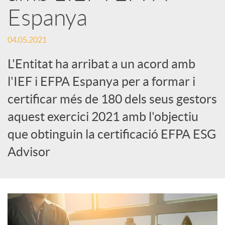
Espanya
S
04.05.2021
o
L'Entitat ha arribat a un acord amb
l'IEF i EFPA Espanya per a formar i
c
certificar més de 180 dels seus gestors
aquest exercici 2021 amb l'objectiu
i
que obtinguin la certificació EFPA ESG
Advisor
a
l
s