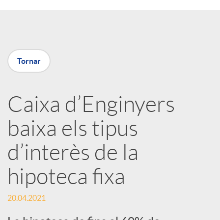
a
X
Tornar
a
Caixa d’Enginyers
r
baixa els tipus
x
d’interès de la
e
hipoteca fixa
s
20.04.2021