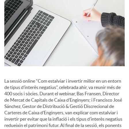
i
a
l
s
La sessió online “Com estalviar i invertir millor en un entorn
de tipus d’interès negatius”, celebrada ahir, va reunir més de
400 socis i sòcies. Durant el webinar, Bas Fransen, Director
de Mercat de Capitals de Caixa d’Enginyers; i Francisco José
Sánchez, Gestor de Distribució & Gestió Discrecional de
Carteres de Caixa d’Enginyers, van explicar com estalviar i
invertir per evitar que la inflació i els tipus d’interès negatius
redueixin el patrimoni futur. Al final de la sessió, els ponents