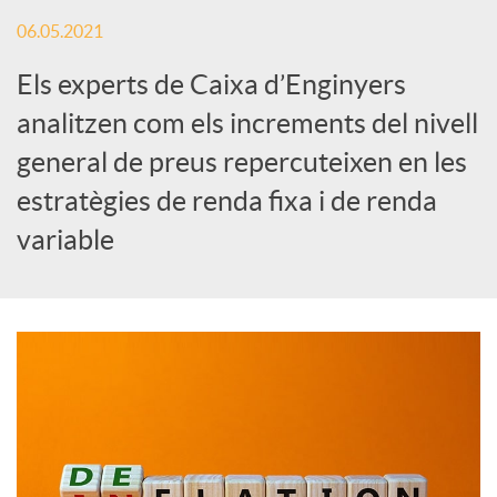
x
06.05.2021
e
Els experts de Caixa d’Enginyers
analitzen com els increments del nivell
s
general de preus repercuteixen en les
estratègies de renda fixa i de renda
S
variable
o
c
i