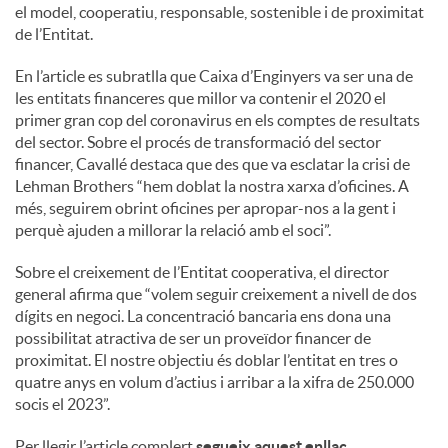
S
el model, cooperatiu, responsable, sostenible i de proximitat
de l’Entitat.
o
En l’article es subratlla que Caixa d’Enginyers va ser una de
les entitats financeres que millor va contenir el 2020 el
primer gran cop del coronavirus en els comptes de resultats
c
del sector. Sobre el procés de transformació del sector
financer, Cavallé destaca que des que va esclatar la crisi de
Lehman Brothers “hem doblat la nostra xarxa d’oficines. A
i
més, seguirem obrint oficines per apropar-nos a la gent i
perquè ajuden a millorar la relació amb el soci”.
a
Sobre el creixement de l’Entitat cooperativa, el director
general afirma que “volem seguir creixement a nivell de dos
l
dígits en negoci. La concentració bancaria ens dona una
possibilitat atractiva de ser un proveïdor financer de
proximitat. El nostre objectiu és doblar l’entitat en tres o
s
quatre anys en volum d’actius i arribar a la xifra de 250.000
socis el 2023”.
Per llegir l’article complert
segueix aquest enllaç
.