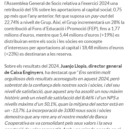
l'Assemblea General de Socis relativa a l'exercici 2024 una
retribució del 5% sobre les aportacions al capital social, 0,75
pp més que l'any anterior, fet que suposa un
pay-out
del
22,74% a nivell de Grup. Així, el Grup incrementarà un 28% la
contribució al Fons d'Educació i Promoció (FEP), fins a 1,77
milions d'euros, mentre que 5,44 milions d'euros (+19%) es
distribuiran entre els socis i les sòcies en concepte
d'interessos per aportacions al capital i 18,48 milions d'euros
(+23%) es destinaran a les reserva.
Sobre els resultats del 2024,
Juanjo Llopis, director general
de Caixa Enginyers
, ha destacat que “
Ens sentim molt
orgullosos dels resultats aconseguits en aquest 2024, però
sobretot de la confiança dels nostres socis i sòcies, i del seu
nivell de satisfacció, que aquest any ha assolit un nou màxim
històric amb un nivell de satisfacció del 8,46% i d'un NPS a
nivells màxims d'un 50,1%, quan la mitjana del sector està en
un -13,7%. La incorporació de 3.000 nous socis i sòcies
demostra que any rere any el nostre model de Banca
Cooperativa es va consolidant pels seus valors i la seva