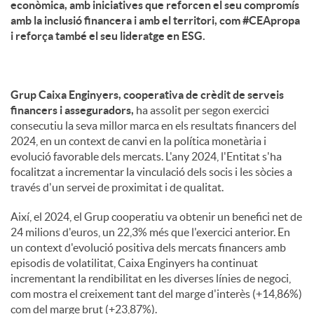
econòmica, amb iniciatives que reforcen el seu compromís
amb la inclusió financera i amb el territori, com #CEApropa
i reforça també el seu lideratge en ESG.
Grup Caixa Enginyers, cooperativa de crèdit de serveis
financers i asseguradors,
ha assolit per segon exercici
consecutiu la seva millor marca en els resultats financers del
2024, en un context de canvi en la política monetària i
evolució favorable dels mercats. L'any 2024, l'Entitat s'ha
focalitzat a incrementar la vinculació dels socis i les sòcies a
través d'un servei de proximitat i de qualitat.
Així, el 2024, el Grup cooperatiu va obtenir un benefici net de
24 milions d'euros, un 22,3% més que l'exercici anterior. En
un context d'evolució positiva dels mercats financers amb
episodis de volatilitat, Caixa Enginyers ha continuat
incrementant la rendibilitat en les diverses línies de negoci,
com mostra el creixement tant del marge d'interès (+14,86%)
com del marge brut (+23,87%).