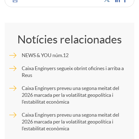
C
o
Notícies relacionades
m
NEWS & YOU núm.12
p
Caixa Enginyers segueix obrint oficines i arriba a
Reus
a
Caixa Enginyers preveu una segona meitat del
2026 marcada per la volatilitat geopolítica i
l’estabilitat econòmica
r
Caixa Enginyers preveu una segona meitat del
2026 marcada per la volatilitat geopolítica i
t
l’estabilitat econòmica