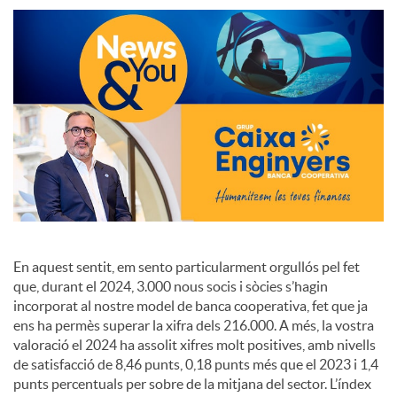
S
o
c
i
a
En aquest sentit, em sento particularment orgullós pel fet
que, durant el 2024, 3.000 nous socis i sòcies s’hagin
l
incorporat al nostre model de banca cooperativa, fet que ja
ens ha permès superar la xifra dels 216.000. A més, la vostra
valoració el 2024 ha assolit xifres molt positives, amb nivells
s
de satisfacció de 8,46 punts, 0,18 punts més que el 2023 i 1,4
punts percentuals per sobre de la mitjana del sector. L’índex