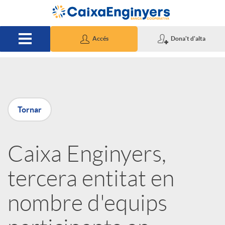
Salta al contingut principal
Accés
Dona't d'alta
P
Tornar
u
Caixa Enginyers,
b
tercera entitat en
l
nombre d'equips
i