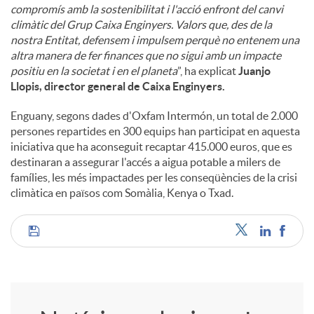
compromís amb la sostenibilitat i l'acció enfront del canvi
climàtic del Grup Caixa Enginyers. Valors que, des de la
nostra Entitat, defensem i impulsem perquè no entenem una
altra manera de fer finances que no sigui amb un impacte
positiu en la societat i en el planeta
”, ha explicat
Juanjo
Llopis, director general de Caixa Enginyers.
Enguany, segons dades d'Oxfam Intermón, un total de 2.000
persones repartides en 300 equips han participat en aquesta
iniciativa que ha aconseguit recaptar 415.000 euros, que es
destinaran a assegurar l'accés a aigua potable a milers de
famílies, les més impactades per les conseqüències de la crisi
climàtica en països com Somàlia, Kenya o Txad.
C
o