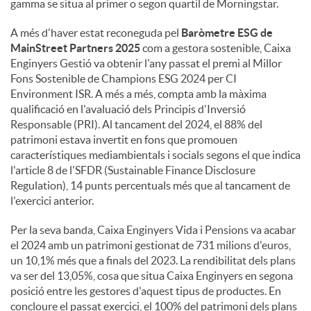
gamma se situa al primer o segon quartil de Morningstar.
A més d'haver estat reconeguda pel
Baròmetre ESG de
MainStreet Partners 2025
com a gestora sostenible, Caixa
Enginyers Gestió va obtenir l'any passat el premi al Millor
Fons Sostenible de Champions ESG 2024 per CI
Environment ISR. A més a més, compta amb la màxima
qualificació en l'avaluació dels Principis d'Inversió
Responsable (PRI). Al tancament del 2024, el 88% del
patrimoni estava invertit en fons que promouen
característiques mediambientals i socials segons el que indica
l'article 8 de l'SFDR (Sustainable Finance Disclosure
Regulation), 14 punts percentuals més que al tancament de
l'exercici anterior.
Per la seva banda, Caixa Enginyers Vida i Pensions va acabar
el 2024 amb un patrimoni gestionat de 731 milions d'euros,
un 10,1% més que a finals del 2023. La rendibilitat dels plans
va ser del 13,05%, cosa que situa Caixa Enginyers en segona
posició entre les gestores d'aquest tipus de productes. En
concloure el passat exercici, el 100% del patrimoni dels plans