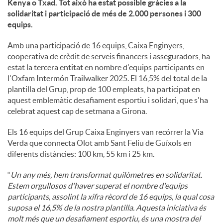
Kenya o Txad. Tot això ha estat possible gràcies a la
solidaritat i participació de més de 2.000 persones i 300
u
equips.
Amb una participació de 16 equips, Caixa Enginyers,
t
cooperativa de crèdit de serveis financers i asseguradors, ha
estat la tercera entitat en nombre d'equips participants en
l'Oxfam Intermón Trailwalker 2025. El 16,5% del total de la
s
plantilla del Grup, prop de 100 empleats, ha participat en
aquest emblemàtic desafiament esportiu i solidari, que s'ha
celebrat aquest cap de setmana a Girona.
Els 16 equips del Grup Caixa Enginyers van recórrer la Via
Verda que connecta Olot amb Sant Feliu de Guíxols en
diferents distàncies: 100 km, 55 km i 25 km.
“
Un any més, hem transformat quilòmetres en solidaritat.
Estem orgullosos d'haver superat el nombre d'equips
participants, assolint la xifra rècord de 16 equips, la qual cosa
suposa el 16,5% de la nostra plantilla. Aquesta iniciativa és
molt més que un desafiament esportiu, és una mostra del