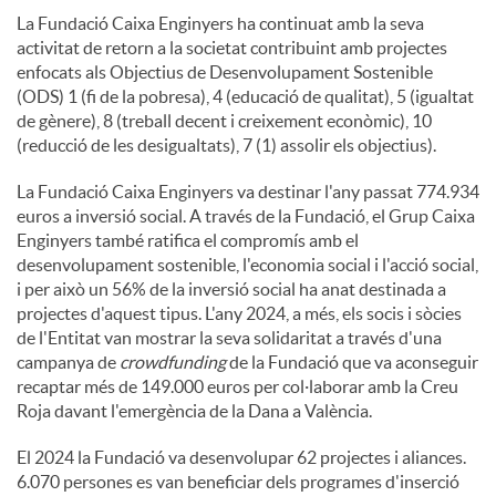
La Fundació Caixa Enginyers ha continuat amb la seva
activitat de retorn a la societat contribuint amb projectes
enfocats als Objectius de Desenvolupament Sostenible
(ODS) 1 (fi de la pobresa), 4 (educació de qualitat), 5 (igualtat
de gènere), 8 (treball decent i creixement econòmic), 10
(reducció de les desigualtats), 7 (1) assolir els objectius).
La Fundació Caixa Enginyers va destinar l'any passat 774.934
euros a inversió social. A través de la Fundació, el Grup Caixa
Enginyers també ratifica el compromís amb el
desenvolupament sostenible, l'economia social i l'acció social,
i per això un 56% de la inversió social ha anat destinada a
projectes d'aquest tipus. L'any 2024, a més, els socis i sòcies
de l'Entitat van mostrar la seva solidaritat a través d'una
campanya de
crowdfunding
de la Fundació que va aconseguir
recaptar més de 149.000 euros per col·laborar amb la Creu
Roja davant l'emergència de la Dana a València.
El 2024 la Fundació va desenvolupar 62 projectes i aliances.
6.070 persones es van beneficiar dels programes d'inserció