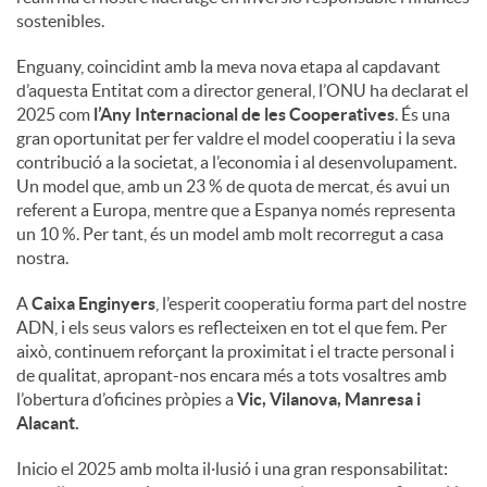
sostenibles.
Enguany, coincidint amb la meva nova etapa al capdavant
d’aquesta Entitat com a director general, l’ONU ha declarat el
2025 com
l’Any Internacional de les Cooperatives
. És una
gran oportunitat per fer valdre el model cooperatiu i la seva
contribució a la societat, a l’economia i al desenvolupament.
Un model que, amb un 23 % de quota de mercat, és avui un
referent a Europa, mentre que a Espanya només representa
un 10 %. Per tant, és un model amb molt recorregut a casa
nostra.
A
Caixa Enginyers
, l’esperit cooperatiu forma part del nostre
ADN, i els seus valors es reflecteixen en tot el que fem. Per
això, continuem reforçant la proximitat i el tracte personal i
de qualitat, apropant-nos encara més a tots vosaltres amb
l’obertura d’oficines pròpies a
Vic, Vilanova, Manresa i
Alacant.
Inicio el 2025 amb molta il·lusió i una gran responsabilitat: