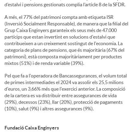
d’estalvi i pensions gestionats complia l’article 8 de la SFDR.
A més, el 77% del patrimoni compta amb etiqueta ISR
(Inversió Socialment Responsable), de manera que la filial del
Grup Caixa Enginyers garanteix els seus més de 47.000
partícips que estan invertint en solucions d'estalvi que
contribueixen a un creixement sostingut de l'economia. La
categoria de plans de pensions, que és majoritària (67% del
patrimoni), està composta majoritàriament per productes
mixtos (51%) i de renda variable (39%).
Pel que fa a l'operadora de Bancassegurances, el volum total
de primes intermediades el 2024 va assolir els 25,5 milions
d'euros, un 3,66% més que l'exercici anterior. La composició
de la cartera es va distribuir entre assegurances de vida
(29%), decessos (23%), llar (20%), protecció de pagaments
(10%), salut (9%) i altres assegurances (9%).
Fundació Caixa Enginyers