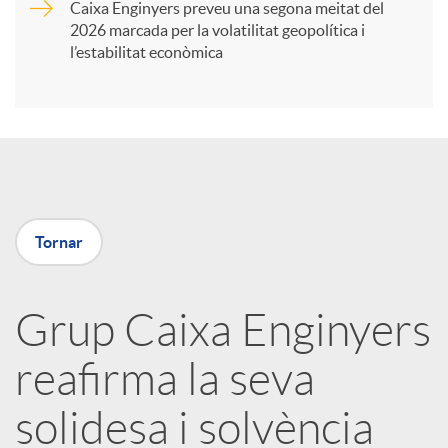
Caixa Enginyers preveu una segona meitat del
i
2026 marcada per la volatilitat geopolítica i
l’estabilitat econòmica
r
a
X
Tornar
a
Grup Caixa Enginyers
r
reafirma la seva
x
solidesa i solvència