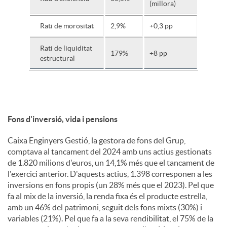
(millora)
Rati de morositat
2,9%
+0,3 pp
Rati de liquiditat
179%
+8 pp
estructural
Fons d'inversió, vida i pensions
Caixa Enginyers Gestió, la gestora de fons del Grup,
comptava al tancament del 2024 amb uns actius gestionats
de 1.820 milions d'euros, un 14,1% més que el tancament de
l'exercici anterior. D'aquests actius, 1.398 corresponen a les
inversions en fons propis (un 28% més que el 2023). Pel que
fa al mix de la inversió, la renda fixa és el producte estrella,
amb un 46% del patrimoni, seguit dels fons mixts (30%) i
variables (21%). Pel que fa a la seva rendibilitat, el 75% de la