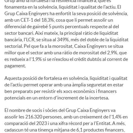
Grup amb la fortalesa i la resiliència financera, que es
fonamenta en la solvència, liquiditat i qualitat de l'actiu. El
Grup Caixa Enginyers ha enfortit la seva posició de solvència,
amb un CET-1 del 18,3%, cosa que li permet assolir un
diferencial de gairebé 5 punts percentuals respecte al del
sector bancari. Així mateix, la principal ràtio de liquiditat
bancària, l'LCR, se situa al 349%, més del doble de la liquiditat
sectorial. Pel que fa a la morositat, Caixa Enginyers se situa
millor que el sector amb una ràtio de morositat del 2,9%, que
es redueix a l'1,9% si se n'exclou el crèdit dubtós al corrent de
pagament.
Aquesta posició de fortalesa en solvència, liquiditat i qualitat
de l'actiu permet operar amb una àmplia seguretat en estar
ben preparats per resistir els xocs econòmics i financers
potencials en un entorn d'increment de la incertesa.
El nombre de socis i sòcies del Grup Caixa Enginyers va
assolir les 216.320 persones, amb un creixement de l'1,4% en
comparació del 2023 i una xifra rècord per a l'Entitat. A més,
cadascun té una tinença mitjana de 6,1 productes financers,