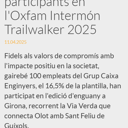
participants en
l'Oxfam Intermón
c
Trailwalker 2025
a
11.04.2025
d
Fidels als valors de compromís amb
l'impacte positiu en la societat,
o
gairebé 100 empleats del Grup Caixa
Enginyers, el 16,5% de la plantilla, han
r
participat en l'edició d'enguany a
d
Girona, recorrent la Via Verda que
connecta Olot amb Sant Feliu de
e
Guíxols.