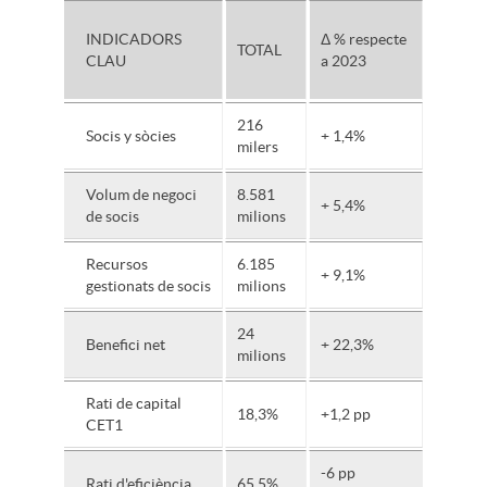
INDICADORS
Δ % respecte
TOTAL
CLAU
a 2023
216
Socis y sòcies
+ 1,4%
milers
Volum de negoci
8.581
+ 5,4%
de socis
milions
Recursos
6.185
+ 9,1%
gestionats de socis
milions
24
Benefici net
+ 22,3%
milions
Rati de capital
18,3%
+1,2 pp
CET1
-6 pp
Rati d'eficiència
65,5%