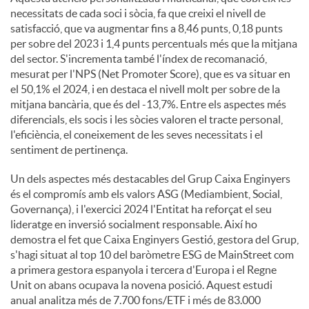
necessitats de cada soci i sòcia, fa que creixi el nivell de
satisfacció, que va augmentar fins a 8,46 punts, 0,18 punts
per sobre del 2023 i 1,4 punts percentuals més que la mitjana
del sector. S'incrementa també l'índex de recomanació,
mesurat per l'NPS (Net Promoter Score), que es va situar en
el 50,1% el 2024, i en destaca el nivell molt per sobre de la
mitjana bancària, que és del -13,7%. Entre els aspectes més
diferencials, els socis i les sòcies valoren el tracte personal,
l'eficiència, el coneixement de les seves necessitats i el
sentiment de pertinença.
Un dels aspectes més destacables del Grup Caixa Enginyers
és el compromís amb els valors ASG (Mediambient, Social,
Governança), i l'exercici 2024 l'Entitat ha reforçat el seu
lideratge en inversió socialment responsable. Així ho
demostra el fet que Caixa Enginyers Gestió, gestora del Grup,
s'hagi situat al top 10 del baròmetre ESG de MainStreet com
a primera gestora espanyola i tercera d'Europa i el Regne
Unit on abans ocupava la novena posició. Aquest estudi
anual analitza més de 7.700 fons/ETF i més de 83.000