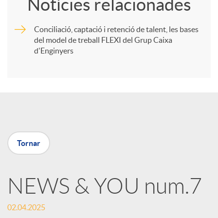
Notícies relacionades
m
Conciliació, captació i retenció de talent, les bases
del model de treball FLEXI del Grup Caixa
p
d'Enginyers
a
r
t
Tornar
i
NEWS & YOU num.7
r
02.04.2025