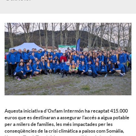
c
o
n
t
i
n
Aquesta iniciativa d'Oxfam Intermón ha recaptat 415.000
euros que es destinaran a assegurar l'accés a aigua potable
per a milers de famílies, les més impactades per les
g
conseqüències de la crisi climàtica a països com Somàlia,