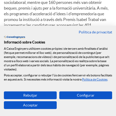
sociolaboral, mentre que 160 persones més van obtenir
beques, premis i ajuts per a la formació universitària. A més,
els programes d'acceleració d'idees i d'emprenedoria que
promou la institució a través dels Premis Isabel Trabal van
incrementar les candidatures aconseguint les 401.
Política de privacitat
Perspectives per al 2025
Informació sobre Cookies
A Caixa Enginyers utilitzem cookies pròpies i de tercers amb finalitats d'anàlisi
Per a l'exercici en curs, el Grup Caixa Enginyers preveu un
(fet que permet millorar el lloc web), de personalització de contingut (per
exemple, recomanacions de vídeos) i de personalització de la publicitat que se't
context macroeconòmic caracteritzat per l'elevada incertesa
mostra a llocs web i xarxes socials. La personalització es realitza sobre la base
geopolítica, que pot provocar fluctuacions als mercats, i
d'un perfil elaborat a partir dels teus hàbits de navegació (per exemple, pàgines
noves retallades de tipus d'interès dels principals bancs
visitades).
centrals. A nivell sectorial, cal esperar una elevada pressió
Pots acceptar, configurar o rebutjar l'ús de cookies fent servir els botons facilitats
en aquest avís. Si necessites més informació visita la nostra
Política de Cookies
.
relacionada amb les condicions de crèdit i les hipoteques, així
com unes bones perspectives per als mercats, que estaran en
tot cas condicionades als esdeveniments geopolítics.
Rebutjar
Configurar
En aquest context, el Grup Caixa Enginyers assumeix el repte
Acceptar
de créixer en volum de negoci al voltant del 10%, continuar
reforçant la seva solvència, mantenint la seva prudència en la