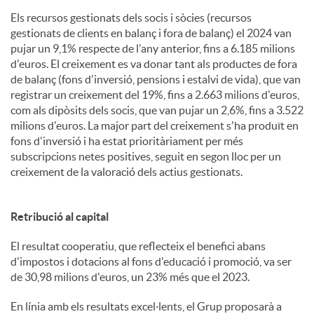
Els recursos gestionats dels socis i sòcies (recursos
gestionats de clients en balanç i fora de balanç) el 2024 van
pujar un 9,1% respecte de l'any anterior, fins a 6.185 milions
d'euros. El creixement es va donar tant als productes de fora
de balanç (fons d'inversió, pensions i estalvi de vida), que van
registrar un creixement del 19%, fins a 2.663 milions d'euros,
com als dipòsits dels socis, que van pujar un 2,6%, fins a 3.522
milions d'euros. La major part del creixement s'ha produït en
fons d'inversió i ha estat prioritàriament per més
subscripcions netes positives, seguit en segon lloc per un
creixement de la valoració dels actius gestionats.
Retribució al capital
El resultat cooperatiu, que reflecteix el benefici abans
d'impostos i dotacions al fons d'educació i promoció, va ser
de 30,98 milions d'euros, un 23% més que el 2023.
En línia amb els resultats excel·lents, el Grup proposarà a