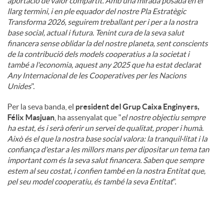
aportació de valor compartit. Amb una mirada posada en el
llarg termini, i en ple equador del nostre Pla Estratègic
Transforma 2026, seguirem treballant per i per a la nostra
base social, actual i futura. Tenint cura de la seva salut
financera sense oblidar la del nostre planeta, sent conscients
de la contribució dels models cooperatius a la societat i
també a l'economia, aquest any 2025 que ha estat declarat
Any Internacional de les Cooperatives per les Nacions
Unides
".
Per la seva banda, el
president del Grup Caixa Enginyers,
Félix Masjuan
, ha assenyalat que "
el nostre objectiu sempre
ha estat, és i serà oferir un servei de qualitat, proper i humà.
Això és el que la nostra base social valora: la tranquil·litat i la
confiança d'estar a les millors mans per dipositar un tema tan
important com és la seva salut financera. Saben que sempre
estem al seu costat, i confien també en la nostra Entitat que,
pel seu model cooperatiu, és també la seva Entitat
".