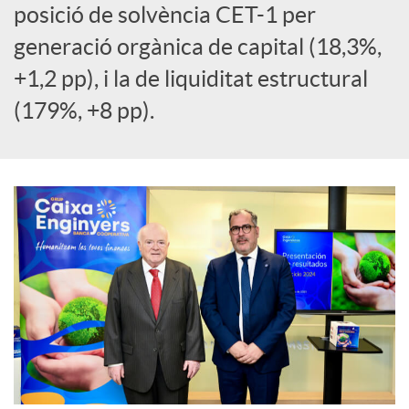
posició de solvència CET-1 per
l
generació orgànica de capital (18,3%,
s
+1,2 pp), i la de liquiditat estructural
(179%, +8 pp).