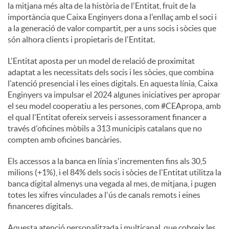
la mitjana més alta de la història de l'Entitat, fruit de la
importància que Caixa Enginyers dona a l'enllaç amb el soci i
a la generació de valor compartit, per a uns socis i sòcies que
són alhora clients i propietaris de l'Entitat.
L'Entitat aposta per un model de relació de proximitat
adaptat a les necessitats dels socis i les sòcies, que combina
l'atenció presencial i les eines digitals. En aquesta línia, Caixa
Enginyers va impulsar el 2024 algunes iniciatives per apropar
el seu model cooperatiu a les persones, com #CEApropa, amb
el qual l'Entitat ofereix serveis i assessorament financer a
través d'oficines mòbils a 313 municipis catalans que no
compten amb oficines bancàries.
Els accessos a la banca en línia s'incrementen fins als 30,5
milions (+1%), i el 84% dels socis i sòcies de l'Entitat utilitza la
banca digital almenys una vegada al mes, de mitjana, i pugen
totes les xifres vinculades a l'ús de canals remots i eines
financeres digitals.
Aquesta atenció personalitzada i multicanal, que cobreix les