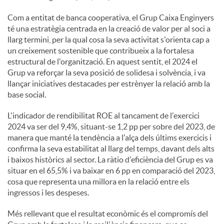
Com a entitat de banca cooperativa, el Grup Caixa Enginyers
té una estratègia centrada en la creació de valor per al soci a
llarg termini, per la qual cosa la seva activitat s'orienta cap a
un creixement sostenible que contribueix a la fortalesa
estructural de l'organització. En aquest sentit, el 2024 el
Grup va reforçar la seva posició de solidesa i solvència, i va
llançar iniciatives destacades per estrènyer la relació amb la
base social.
L'indicador de rendibilitat ROE al tancament de l'exercici
2024 va ser del 9,4%, situant-se 1,2 pp per sobre del 2023, de
manera que manté la tendència a l'alça dels últims exercicis i
confirma la seva estabilitat al llarg del temps, davant dels alts
i baixos històrics al sector. La ràtio d'eficiència del Grup es va
situar en el 65,5% i va baixar en 6 pp en comparació del 2023,
cosa que representa una millora en la relació entre els
ingressos i les despeses.
Més rellevant que el resultat econòmic és el compromís del