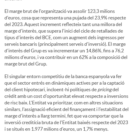
El marge brut de l'organització va assolir 123,3 milions
d'euros, cosa que representa una pujada del 23,9% respecte
del 2023. Aquest increment reflecteix tant una millora del
marge d'interès, que supera l'inici del cicle de retallades de
tipus d'interès del BCE, com un augment dels ingressos per
serveis bancaris (principalment serveis d'inversió). El marge
d'interès del Grup es va incrementar un 14,86%, fins a 76,2
milions d'euros, i va contribuir en un 62% a la composició del
marge brut del Grup.
El singular entorn competitiu de la banca espanyola va fer
que el sector entrés en dinàmiques actives per a la captació
del client hipotecari, incloent-hi polítiques de
pricing
del
crèdit amb un cost d'oportunitat elevat respecte a inversions
de risc baix. L'Entitat va prioritzar, com en altres situacions
similars, l'assignació eficient del finançament i l'estabilitat del
marge d'interès a llarg termini, fet que va comportar que la
inversió creditícia bruta de l'Entitat baixés respecte del 2023
i se situés en 1.977 milions d'euros, un 1,7% menys.