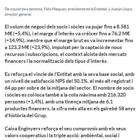
De izquierda a derecha, Félix Masjuan, presidente de la Entidad, y Juanjo Llopis,
director general.
El volum de negoci dels socis i sòcies va pujar fins a 8.581
M€ (+5,4%), i el marge d'interès va créixer fins a 76,2 M€
(+14,9%), mentre que el marge brut es va incrementar fins
a 123,3 M€ (+23,9%), impulsat per la captació de nous
recursos i subscripcions, el context alcista dels mercats
financers i la normalització dels tipus d'interès.
Es reforça el vincle de l'Entitat amb la seva base social, amb
un nivell de satisfacció NPS del 50,1%, el més alt registrat i
64 pp per sobre de la mitjana del sector. El nombre de socis
i sòcies es col·loca també a la cota màxima amb 216.320
persones (+1,4%), amb una tinença mitjana de 6,1
productes financers, la xifra més alta en els gairebé 58 anys
d'història del Grup.
Caixa Enginyers reforça el seu compromís amb els seus
valors cooperatius i la triple acció: ambiental, social i