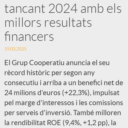
e
tancant 2024 amb els
millors resultats
s
financers
S
19.03.2025
o
El Grup Cooperatiu anuncia el seu
rècord històric per segon any
c
consecutiu i arriba a un benefici net de
24 milions d'euros (+22,3%), impulsat
i
pel marge d'interessos i les comissions
per serveis d'inversió. També milloren
a
la rendibilitat ROE (9,4%, +1,2 pp), la