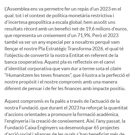
L’Assemblea ens va permetre fer un repàs d’un 2023 en el
qual, tot i el context de política monetària restrictiva i
d'incertesa geopolítica a escala global, hem assolit uns
resultats rècord amb un benefici net de 19,6 milions d'euros,
que representa un creixement d'un 71,9%. Però el 2023
també va ser un any especial per a nosaltres perquè vam
llençar el nostre Pla Estratègic Transforma 2026, el qual té
l'objectiu de convertir la nostra Entitat en referent de la
banca cooperativa. Aquest pla es reflecteix en el canvi
d'identitat corporativa que vam dur a terme sota el
claim
“Humanitzem les teves finances”, que il·lustra a la perfecció el
nostre propòsit i el nostre compromís amb una manera
diferent de pensar i de fer les finances amb impacte positiu.
Aquest compromís es fa palès a través de l’actuació de la
nostra Fundació, que durant el 2023 ha reforçat la quantitat
d'accions orientades a promoure la formació acadèmica,
l'enginyeria i la creació de coneixement. Així, l’any passat, la
Fundació Caixa Enginyers va desenvolupar 65 projectes
d'acció social i aliances de les quals s'han beneficiat més de