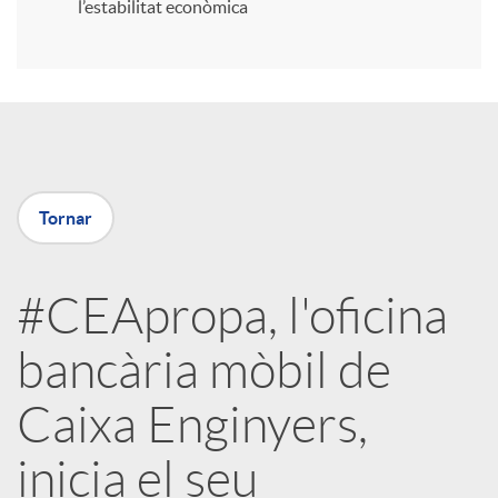
l’estabilitat econòmica
r
a
X
Tornar
a
#CEApropa, l'oficina
r
bancària mòbil de
x
Caixa Enginyers,
e
inicia el seu