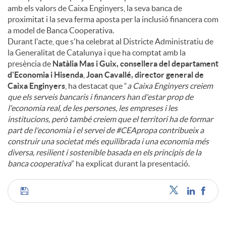
amb els valors de Caixa Enginyers, la seva banca de
proximitat i la seva ferma aposta per la inclusió financera com
a model de Banca Cooperativa.
Durant l'acte, que s'ha celebrat al Districte Administratiu de
la Generalitat de Catalunya i que ha comptat amb la
presència de
Natàlia Mas i Guix, consellera del departament
d'Economia i Hisenda
,
Joan Cavallé, director general de
Caixa Enginyers
, ha destacat que “
a Caixa Enginyers creiem
que els serveis bancaris i financers han d'estar prop de
l'economia real, de les persones, les empreses i les
institucions, però també creiem que el territori ha de formar
part de l'economia i el servei de #CEApropa contribueix a
construir una societat més equilibrada i una economia més
diversa, resilient i sostenible basada en els principis de la
banca cooperativa
” ha explicat durant la presentació.
C