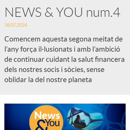
X
NEWS & YOU num.4
a
18.07.2024
Comencem aquesta segona meitat de
r
l’any força il·lusionats i amb l’ambició
de continuar cuidant la salut financera
x
dels nostres socis i sòcies, sense
e
oblidar la del nostre planeta
s
S