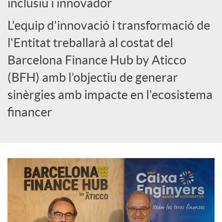
inclusiu i innovador
o
L'equip d'innovació i transformació de
c
l'Entitat treballarà al costat del
Barcelona Finance Hub by Aticco
i
(BFH) amb l’objectiu de generar
sinèrgies amb impacte en l'ecosistema
a
financer
l
s