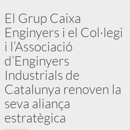
a
El Grup Caixa
r
Enginyers i el Col·legi
x
i l’Associació
e
d’Enginyers
Industrials de
s
Catalunya renoven la
S
seva aliança
o
estratègica