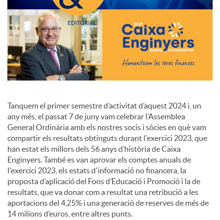
o
c
i
a
Tanquem el primer semestre d’activitat d’aquest 2024 i, un
any més, el passat 7 de juny vam celebrar l’Assemblea
General Ordinària amb els nostres socis i sòcies en què vam
l
compartir els resultats obtinguts durant l'exercici 2023, que
han estat els millors dels 56 anys d’història de Caixa
Enginyers. També es van aprovar els comptes anuals de
s
l'exercici 2023, els estats d'informació no financera, la
proposta d’aplicació del Fons d’Educació i Promoció i la de
resultats, que va donar com a resultat una retribució a les
aportacions del 4,25% i una generació de reserves de més de
14 milions d’euros, entre altres punts.