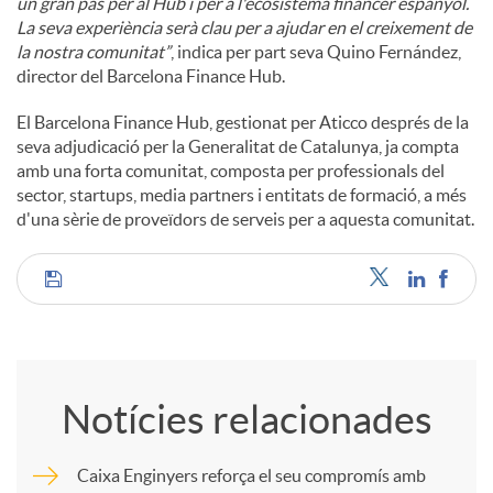
un gran pas per al Hub i per a l'ecosistema financer espanyol.
La seva experiència serà clau per a ajudar en el creixement de
la nostra comunitat”
, indica per part seva Quino Fernández,
director del Barcelona Finance Hub.
El Barcelona Finance Hub, gestionat per Aticco després de la
seva adjudicació per la Generalitat de Catalunya, ja compta
amb una forta comunitat, composta per professionals del
sector, startups, media partners i entitats de formació, a més
d'una sèrie de proveïdors de serveis per a aquesta comunitat.
C
o
Notícies relacionades
m
Caixa Enginyers reforça el seu compromís amb