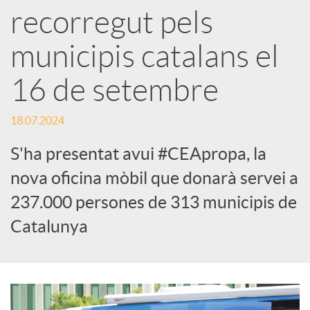
recorregut pels
s
municipis catalans el
S
16 de setembre
o
18.07.2024
S'ha presentat avui #CEApropa, la
c
nova oficina mòbil que donarà servei a
i
237.000 persones de 313 municipis de
Catalunya
a
l