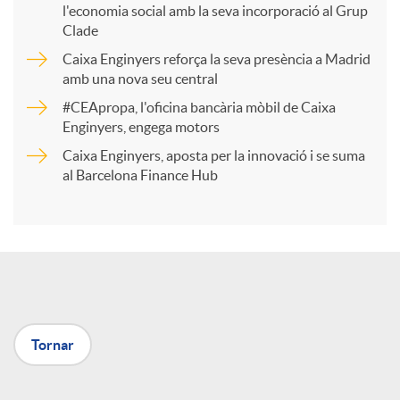
l'economia social amb la seva incorporació al Grup
p
Clade
Caixa Enginyers reforça la seva presència a Madrid
a
amb una nova seu central
#CEApropa, l'oficina bancària mòbil de Caixa
Enginyers, engega motors
r
Caixa Enginyers, aposta per la innovació i se suma
al Barcelona Finance Hub
t
i
r
Tornar
a