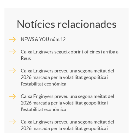
o
Notícies relacionades
m
NEWS & YOU núm.12
p
Caixa Enginyers segueix obrint oficines i arriba a
Reus
a
Caixa Enginyers preveu una segona meitat del
2026 marcada per la volatilitat geopolítica i
l’estabilitat econòmica
r
Caixa Enginyers preveu una segona meitat del
2026 marcada per la volatilitat geopolítica i
t
l’estabilitat econòmica
Caixa Enginyers preveu una segona meitat del
i
2026 marcada per la volatilitat geopolítica i