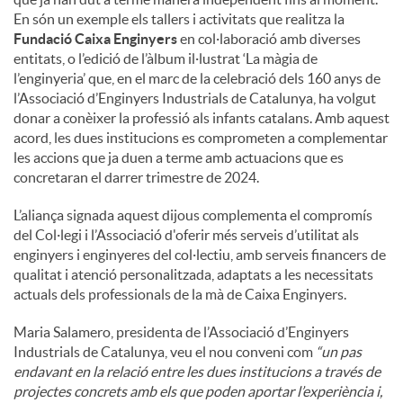
En són un exemple els tallers i activitats que realitza la
Fundació Caixa Enginyers
en col·laboració amb diverses
entitats, o l’edició de l’àlbum il·lustrat ‘La màgia de
l’enginyeria’ que, en el marc de la celebració dels 160 anys de
l’Associació d’Enginyers Industrials de Catalunya, ha volgut
donar a conèixer la professió als infants catalans. Amb aquest
acord, les dues institucions es comprometen a complementar
les accions que ja duen a terme amb actuacions que es
concretaran el darrer trimestre de 2024.
L’aliança signada aquest dijous complementa el compromís
del Col·legi i l’Associació d'oferir més serveis d’utilitat als
enginyers i enginyeres del col·lectiu, amb serveis financers de
qualitat i atenció personalitzada, adaptats a les necessitats
actuals dels professionals de la mà de Caixa Enginyers.
Maria Salamero, presidenta de l’Associació d’Enginyers
Industrials de Catalunya, veu el nou conveni com
“un pas
endavant en la relació entre les dues institucions a través de
projectes concrets amb els que poden aportar l’experiència i,