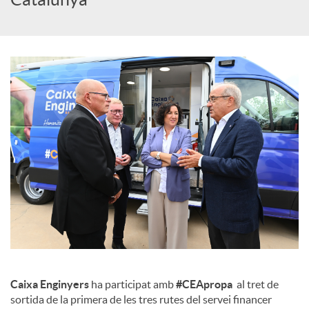
c
o
n
t
i
n
Caixa Enginyers
ha participat amb
#CEApropa
al tret de
g
sortida de la primera de les tres rutes del servei financer