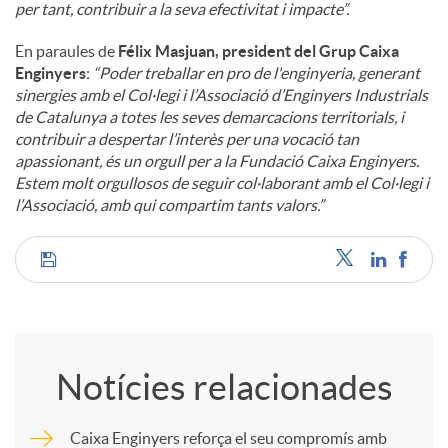
per tant, contribuir a la seva efectivitat i impacte”.
En paraules de
Félix Masjuan, president del Grup Caixa
Enginyers
:
“Poder treballar en pro de l'enginyeria, generant
sinergies amb el Col·legi i l’Associació d’Enginyers Industrials
de Catalunya a totes les seves demarcacions territorials, i
contribuir a despertar l’interès per una vocació tan
apassionant, és un orgull per a la Fundació Caixa Enginyers.
Estem molt orgullosos de seguir col·laborant amb el Col·legi i
l’Associació, amb qui compartim tants valors.”
C
o
Notícies relacionades
m
Caixa Enginyers reforça el seu compromís amb