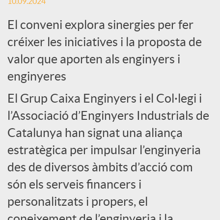
c
10.09.2024
El conveni explora sinergies per fer
i
créixer les iniciatives i la proposta de
valor que aporten als enginyers i
a
enginyeres
l
El Grup Caixa Enginyers i el Col·legi i
l’Associació d’Enginyers Industrials de
s
Catalunya han signat una aliança
estratègica per impulsar l’enginyeria
des de diversos àmbits d’acció com
són els serveis financers i
personalitzats i propers, el
coneixement de l’enginyeria i la