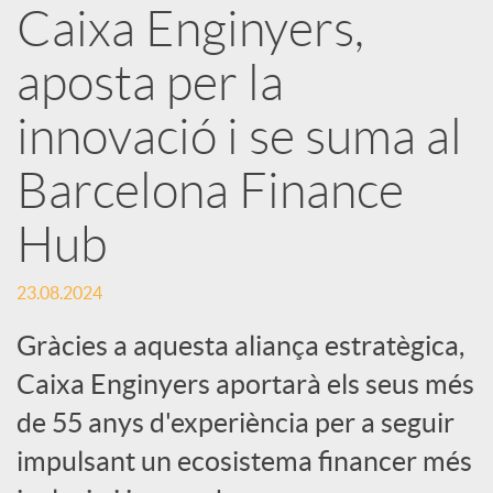
Caixa Enginyers,
X
aposta per la
a
innovació i se suma al
r
Barcelona Finance
Hub
x
23.08.2024
e
Gràcies a aquesta aliança estratègica,
s
Caixa Enginyers aportarà els seus més
de 55 anys d'experiència per a seguir
S
impulsant un ecosistema financer més