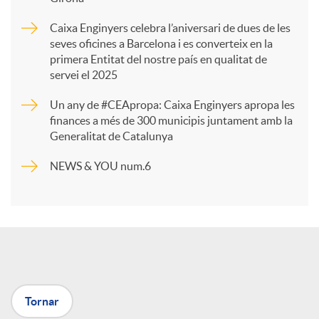
a
Caixa Enginyers celebra l’aniversari de dues de les
seves oficines a Barcelona i es converteix en la
r
primera Entitat del nostre país en qualitat de
servei el 2025
t
Un any de #CEApropa: Caixa Enginyers apropa les
finances a més de 300 municipis juntament amb la
Generalitat de Catalunya
i
NEWS & YOU num.6
r
a
X
Tornar