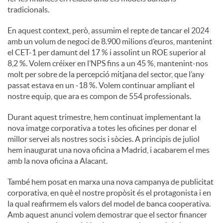
tradicionals.
En aquest context, però, assumim el repte de tancar el 2024
amb un volum de negoci de 8.900 milions d’euros, mantenint
el CET-1 per damunt del 17 % i assolint un ROE superior al
8,2 %. Volem créixer en l’NPS fins a un 45 %, mantenint-nos
molt per sobre de la percepció mitjana del sector, que l’any
passat estava en un -18 %. Volem continuar ampliant el
nostre equip, que ara es compon de 554 professionals.
Durant aquest trimestre, hem continuat implementant la
nova imatge corporativa a totes les oficines per donar el
millor servei als nostres socis i sòcies. A principis de juliol
hem inaugurat una nova oficina a Madrid, i acabarem el mes
amb la nova oficina a Alacant.
També hem posat en marxa una nova campanya de publicitat
corporativa, en què el nostre propòsit és el protagonista i en
la qual reafirmem els valors del model de banca cooperativa.
Amb aquest anunci volem demostrar que el sector financer