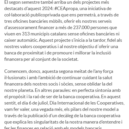
El segon semestre també arriba un dels projectes més
destacats d'aquest 2024: #CEApropa, una iniciativa de
col·laboració publicoprivada que ens permetrà, a través de
tres oficines bancàries mòbils, oferir els nostres serveis
d'assessorament financer a més de 237.000 persones que
viuen en 313 municipis catalans sense oficines bancàries ni
caixer automàtic. Aquest projecte s’inicia a la tardor, fidel als
nostres valors cooperatius i al nostre objectiu d´oferir una
banca de proximitat i de promoure i millorar la inclusió
financera per al conjunt de la societat.
Comencem, doncs, aquesta segona meitat de l’any força
il·lusionats i amb l’ambició de continuar cuidant la salut
financera dels nostres socis i sòcies, sense oblidar la del
nostre planeta. En altres paraules: en perfecta sintonia amb
el propòsit i la raó de ser de la banca cooperativa. En aquest
sentit, el dia 6 de juliol, Dia Internacional de les Cooperatives,
vam fer valer, una vegada més, els pilars del nostre model a
través de la publicació d’un decàleg de la banca cooperativa
que explica les singularitats de la nostra manera d’entendre i
fer les finances en relació amb els models bancaris