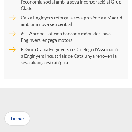
l'economia social amb la seva incorporació al Grup
p
Clade
Caixa Enginyers reforça la seva presència a Madrid
a
amb una nova seu central
#CEApropa, l'oficina bancària mòbil de Caixa
Enginyers, engega motors
r
El Grup Caixa Enginyers i el Col·legi i l’Associació
d’Enginyers Industrials de Catalunya renoven la
t
seva aliança estratègica
i
r
a
Tornar