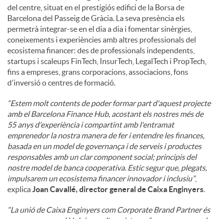
del centre, situat en el prestigiós edifici de la Borsa de
Barcelona del Passeig de Gràcia. La seva presència els
permetrà integrar-se en el dia a dia i fomentar sinèrgies,
coneixements i experiències amb altres professionals del
ecosistema financer: des de professionals independents,
startups i scaleups FinTech, InsurTech, LegalTech i PropTech,
fins a empreses, grans corporacions, associacions, fons
d'inversió o centres de formació.
“Estem molt contents de poder formar part d'aquest projecte
amb el Barcelona Finance Hub, acostant els nostres més de
55 anys d'experiència i compartint amb l'entramat
emprenedor la nostra manera de fer i entendre les finances,
basada en un model de governança i de serveis i productes
responsables amb un clar component social; principis del
nostre model de banca cooperativa. Estic segur que, plegats,
impulsarem un ecosistema financer innovador i inclusiu”
,
explica
Joan Cavallé, director general de Caixa Enginyers
.
“La unió de Caixa Enginyers com Corporate Brand Partner és