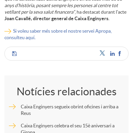
anys d’història, posant sempre les persones al centre tot
vetllant per la seva salut financera”
, ha destacat durant l'acte
Joan Cavallé, director general de Caixa Enginyers
.
Si voleu saber més sobre el nostre servei Apropa,
consulteu aquí.
C
o
Notícies relacionades
m
Caixa Enginyers segueix obrint oficines i arriba a
Reus
p
Caixa Enginyers celebra el seu 15è aniversari a
Girona