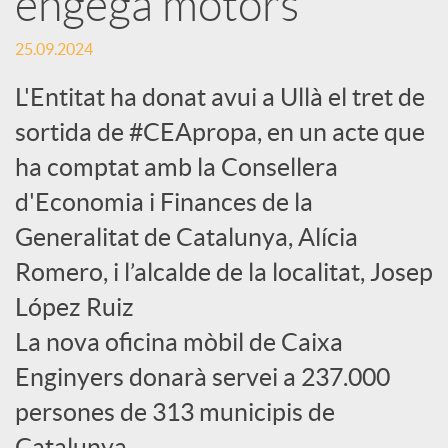
engega motors
c
25.09.2024
L'Entitat ha donat avui a Ullà el tret de
a
sortida de #CEApropa, en un acte que
ha comptat amb la Consellera
d
d'Economia i Finances de la
Generalitat de Catalunya, Alícia
o
Romero, i l’alcalde de la localitat, Josep
r
López Ruiz
La nova oficina mòbil de Caixa
d
Enginyers donarà servei a 237.000
persones de 313 municipis de
e
Catalunya