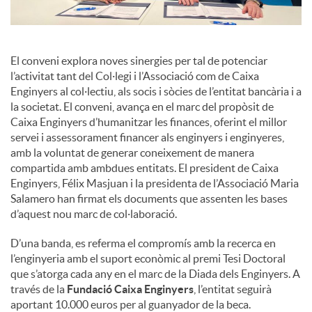
El conveni explora noves sinergies per tal de potenciar
l’activitat tant del Col·legi i l’Associació com de Caixa
Enginyers al col·lectiu, als socis i sòcies de l’entitat bancària i a
la societat. El conveni, avança en el marc del propòsit de
Caixa Enginyers d’humanitzar les finances, oferint el millor
servei i assessorament financer als enginyers i enginyeres,
amb la voluntat de generar coneixement de manera
compartida amb ambdues entitats. El president de Caixa
Enginyers, Félix Masjuan i la presidenta de l’Associació Maria
Salamero han firmat els documents que assenten les bases
d’aquest nou marc de col·laboració.
D’una banda, es referma el compromís amb la recerca en
l’enginyeria amb el suport econòmic al premi Tesi Doctoral
que s’atorga cada any en el marc de la Diada dels Enginyers. A
través de la
Fundació Caixa Enginyers
, l’entitat seguirà
aportant 10.000 euros per al guanyador de la beca.