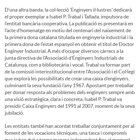
D’una altra banda, la col·lecció ‘Enginyers il·lustres’ dedicarà
el proper exemplar a Isabel P. Trabal i Tallada, impulsora de
l’entitat bancària cooperativa. La publicació es presentarà en
l’acte d’homenatge en motiu del centenari del naixement de
la primera dona catalana titulada en enginyeria industrial i la
primera dona de l’estat espanyol en obtenir el títol de Doctor
Enginyer Industrial. A més d’ocupar diversos càrrecs a la
junta directiva de l’Associació d’Enginyers Industrials de
Catalunya, com a bibliotecària i vocal, Trabal va formar part
de la comissió interinstitucional entre l’Associació i el Col·legi
que explorà les possibilitats de crear una caixa d’enginyers,
culminant la seva fundació l’any 1967. Apostant per treballar
per donar resposta als problemes dels enginyers sempre amb
una visió estratègica, clara i concreta, Isabel P. Trabal va
presidir Caixa Enginyers del 1991 al 2007, moment de la seva
jubilació.
Les entitats també han acordat treballar conjuntament per al
foment de les vocacions tècniques, una tasca i compromís
que ja han dut a terme manera independent fins al moment.