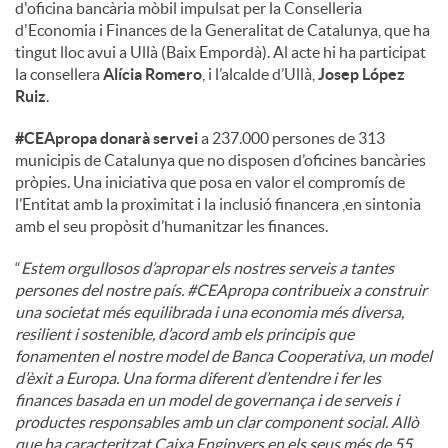
d'oficina bancària mòbil impulsat per la Conselleria
d'Economia i Finances de la Generalitat de Catalunya, que ha
u
tingut lloc avui a Ullà (Baix Empordà). Al acte hi ha participat
la consellera
Alícia Romero
, i l’alcalde d’Ullà,
Josep López
Ruiz
.
t
#CEApropa donarà servei
a 237.000 persones de 313
municipis de Catalunya que no disposen d’oficines bancàries
s
pròpies. Una iniciativa que posa en valor el compromís de
l’Entitat amb la proximitat i la inclusió financera ,en sintonia
amb el seu propòsit d’humanitzar les finances.
“
Estem orgullosos d’apropar els nostres serveis a tantes
persones del nostre país. #CEApropa contribueix a construir
una societat més equilibrada i una economia més diversa,
resilient i sostenible, d’acord amb els principis que
fonamenten el nostre model de Banca Cooperativa, un model
d’èxit a Europa. Una forma diferent d’entendre i fer les
finances basada en un model de governança i de serveis i
productes responsables amb un clar component social. Allò
que ha caracteritzat Caixa Enginyers en els seus més de 55