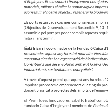
d'Enginyers. El seu suport i finançament ens ajudarà
materials, millores al taller i a sumar alguna impres
aconseguir el nostre objectiu: regenerar la biodive
Els ports estan cada cop més compromesos amb la s
(Objectius de Desenvolupament Sostenible 9, 13 i 14
assumible pel port per poder complir aquests requis
mitjà i llarg termini.
Iñaki Irisarri, coordinador de la Fundació Caixa d
presentades aquest any ha estat molt alta. Nereida
economia circular i en regeneració de biodiversitat
Contribuir a que desenvolupin amb èxit la seva idea
industrial més sostenible, ens enorgulleix
”.
A través d'aquest premi, que aquest any ha rebut 1
impulsar propostes d'emprenedors que tinguin projec
donant prioritat a projectes dels àmbits de l'engin
El 'Premi Idees Innovadores Isabel P. Trabal' compt
Fundació Caixa d'Enginyers i membres de
Peninsul