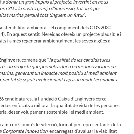
 a donar un gran impuls al projecte, invertint en nous
sora 3D a la nostra granja d'impressió, tot això per
rsitat marina perquè tots tinguem un futur
”.
ostenibilitat ambiental i el compliment dels ODS 2030
). En aquest sentit, Nereidas ofereix un projecte plausible i
its i a més regenerar ambientalment les seves aigües a
'Enginyers
, comena que “
la qualitat de les candidatures
s és un projecte que permetrà dur a terme innovacions en
 marina, generant un impacte molt positiu al medi ambient.
, per tal de seguir evolucionant cap a un model econòmic i
26 candidatures, la Fundació Caixa d'Enginyers cerca
tes enfocats a millorar la qualitat de vida de les persones,
yeria, desenvolupament sostenible i el medi ambient.
i
a amb un Comitè de Selecció, format per representants de la
a Corporate Innovation
, encarregats d'avaluar la viabilitat