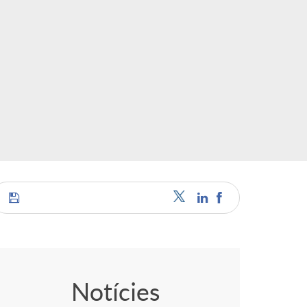
C
o
Notícies