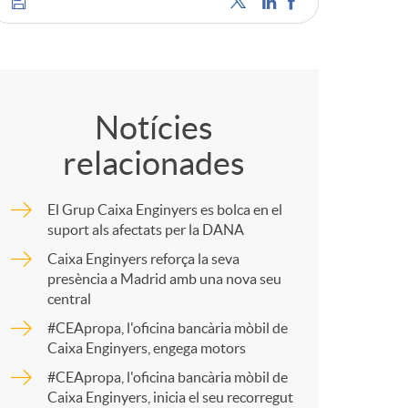
o
m
C
a
o
Notícies
relacionades
m
El Grup Caixa Enginyers es bolca en el
p
suport als afectats per la DANA
Caixa Enginyers reforça la seva
presència a Madrid amb una nova seu
a
central
#CEApropa, l'oficina bancària mòbil de
r
Caixa Enginyers, engega motors
#CEApropa, l'oficina bancària mòbil de
Caixa Enginyers, inicia el seu recorregut