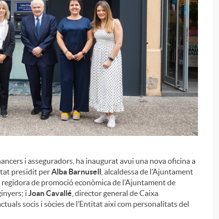
inancers i asseguradors, ha inaugurat avui una nova oficina a
i
stat presidit per
Alba Barnusell
, alcaldessa de l’Ajuntament
, regidora de promoció econòmica de l’Ajuntament de
inyers; i
Joan Cavallé
, director general de Caixa
tuals socis i sòcies de l’Entitat així com personalitats del