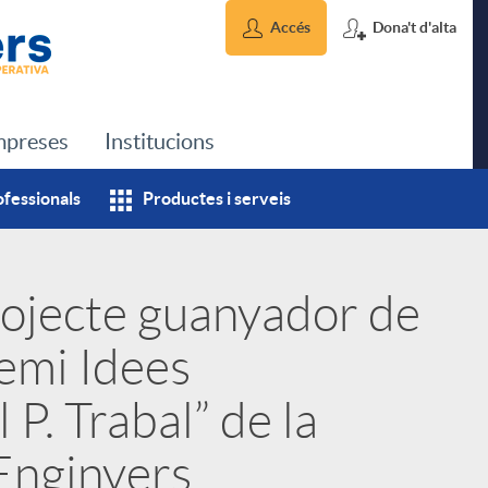
Accés
Dona't d'alta
preses
Institucions
ofessionals
Productes i serveis
rojecte guanyador de
remi Idees
P. Trabal” de la
Enginyers