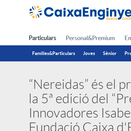
Salta al contingut principal
Particulars
Personal&Premium
Em
Families&Particulars
Joves
Sènior
Pr
“Nereidas” és el p
P
la 5ª edició del “P
u
Innovadores Isabel 
b
Fundació Caixa d'