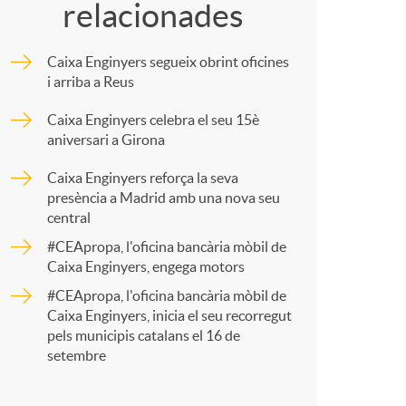
relacionades
m
Caixa Enginyers segueix obrint oficines
p
i arriba a Reus
Caixa Enginyers celebra el seu 15è
a
aniversari a Girona
Caixa Enginyers reforça la seva
r
presència a Madrid amb una nova seu
central
#CEApropa, l'oficina bancària mòbil de
t
Caixa Enginyers, engega motors
#CEApropa, l'oficina bancària mòbil de
Caixa Enginyers, inicia el seu recorregut
pels municipis catalans el 16 de
setembre
r