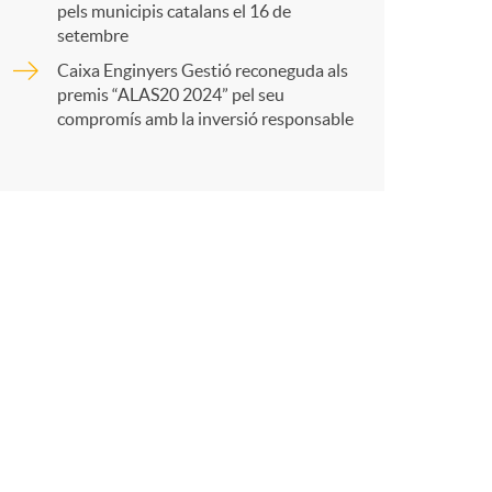
t
pels municipis catalans el 16 de
setembre
Caixa Enginyers Gestió reconeguda als
premis “ALAS20 2024” pel seu
compromís amb la inversió responsable
r
a
X
a
r