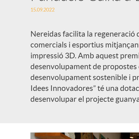
15.09.2022
l
i
Nereidas facilita la regeneració 
comercials i esportius mitjançant
c
impressió 3D. Amb aquest premi,
desenvolupament de propostes 
a
desenvolupament sostenible i pr
Idees Innovadores” té una dotac
d
desenvolupar el projecte guanya
o
r