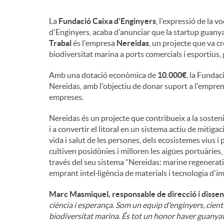
n
La
Fundació Caixa d'Enginyers
, l'expressió de la 
d'Enginyers, acaba d'anunciar que la startup guanya
Trabal
és l'empresa
Nereidas
, un projecte que va c
g
biodiversitat marina a ports comercials i esportius, g
Amb una dotació econòmica de
10.000€
, la Funda
u
Nereidas, amb l'objectiu de donar suport a l'empren
empreses.
t
Nereidas és un projecte que contribueix a la sosteni
i a convertir el litoral en un sistema actiu de mitiga
vida i salut de les persones, dels ecosistemes vius 
s
cultiven posidònies i milloren les aigües portuàries
través del seu sistema “Nereidas: marine regenera
emprant intel·ligència de materials i tecnologia d'i
Marc Masmiquel, responsable de direcció i disse
ciència i esperança. Som un equip d'enginyers, cient
biodiversitat marina. És tot un honor haver guanya