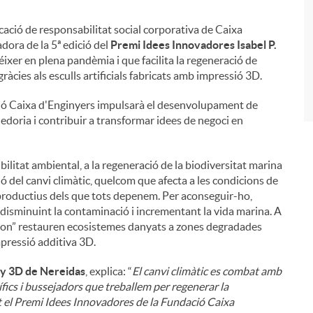
vocació de responsabilitat social corporativa de Caixa
i
dora de la 5ª edició del
Premi Idees Innovadores Isabel P.
réixer en plena pandèmia i que facilita la regeneració de
ràcies als esculls artificials fabricats amb impressió 3D.
ció Caixa d'Enginyers impulsarà el desenvolupament de
edoria i contribuir a transformar idees de negoci en
bilitat ambiental, a la regeneració de la biodiversitat marina
ció del canvi climàtic, quelcom que afecta a les condicions de
i productius dels que tots depenem. Per aconseguir-ho,
, disminuint la contaminació i incrementant la vida marina. A
tion” restauren ecosistemes danyats a zones degradades
mpressió additiva 3D.
ny 3D de Nereidas
, explica: “
El canvi climàtic es combat amb
ífics i bussejadors que treballem per regenerar la
t el Premi Idees Innovadores de la Fundació Caixa