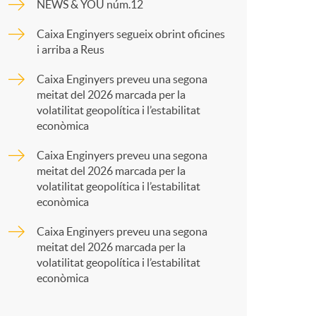
o
NEWS & YOU núm.12
p
Caixa Enginyers segueix obrint oficines
m
i arriba a Reus
a
Caixa Enginyers preveu una segona
a
meitat del 2026 marcada per la
r
volatilitat geopolítica i l’estabilitat
econòmica
t
Caixa Enginyers preveu una segona
meitat del 2026 marcada per la
volatilitat geopolítica i l’estabilitat
econòmica
Caixa Enginyers preveu una segona
r
meitat del 2026 marcada per la
volatilitat geopolítica i l’estabilitat
econòmica
a