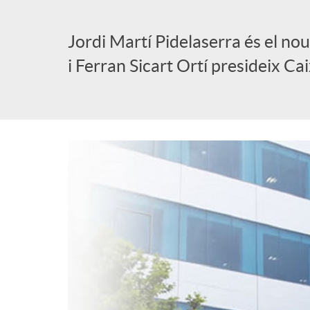
l
Jordi Martí Pidelaserra és el no
i Ferran Sicart Ortí presideix Ca
i
c
a
d
o
r