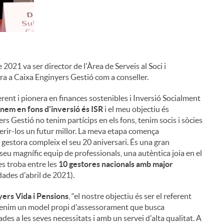
de 2021 va ser director de l'Àrea de Serveis al Soci i
ra a Caixa Enginyers Gestió com a conseller.
erent i pionera en finances sostenibles i Inversió Socialment
nem en fons d'inversió és ISR
i el meu objectiu és
rs Gestió no tenim partícips en els fons, tenim socis i sòcies
erir-los un futur millor. La meva etapa comença
 gestora compleix el seu 20 aniversari. És una gran
eu magnífic equip de professionals, una autèntica joia en el
s troba entre les
10 gestores nacionals amb major
des d'abril de 2021).
yers Vida i Pensions
, “el nostre objectiu és ser el referent
ó. Tenim un model propi d'assessorament que busca
des a les seves necessitats i amb un servei d'alta qualitat. A