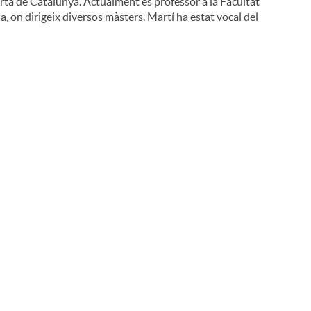
Oberta de Catalunya. Actualment és professor a la Facultat
, on dirigeix diversos màsters. Martí ha estat vocal del
i
l