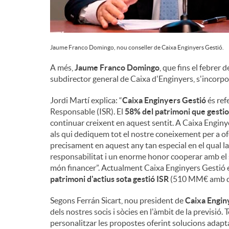
Jaume Franco Domingo, nou conseller de Caixa Enginyers Gestió.
A més,
Jaume Franco Domingo
, que fins el febrer 
subdirector general de Caixa d'Enginyers, s'incorpo
Jordi Martí explica: “
Caixa Enginyers Gestió
és ref
Responsable (ISR). El
58% del patrimoni que gestio
continuar creixent en aquest sentit. A Caixa Enginye
als qui dediquem tot el nostre coneixement per a of
precisament en aquest any tan especial en el qual la
responsabilitat i un enorme honor cooperar amb el s
món financer”. Actualment Caixa Enginyers Gestió e
patrimoni d'actius sota gestió ISR
(510 MM€ amb da
Segons Ferrán Sicart, nou president de
Caixa Engin
dels nostres socis i sòcies en l'àmbit de la previsi
personalitzar les propostes oferint solucions adapta