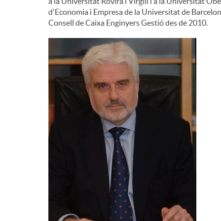
a la Universitat Rovira i Virgili i a la Universitat 
d'Economia i Empresa de la Universitat de Barcelona
Consell de Caixa Enginyers Gestió des de 2010.