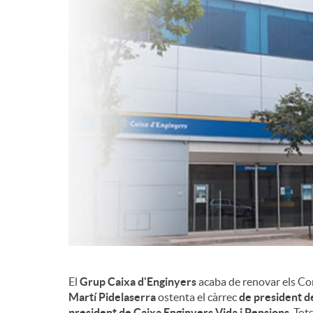
d
e
c
o
n
t
El
Grup Caixa d'Enginyers
acaba de renovar els Conse
i
Martí Pidelaserra
ostenta el càrrec
de president d
president de Caixa Enginyers Vida i Pensions
. Tot