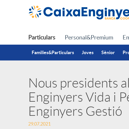
Salta al contingut principal
Particulars
Personal&Premium
Em
Families&Particulars
Joves
Sènior
Pr
Nous presidents a
P
Enginyers Vida i P
u
Enginyers Gestió
b
29.07.2021