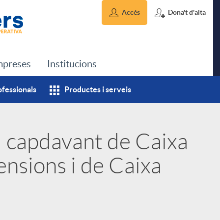
Accés
Dona't d'alta
preses
Institucions
ofessionals
Productes i serveis
l capdavant de Caixa
ensions i de Caixa