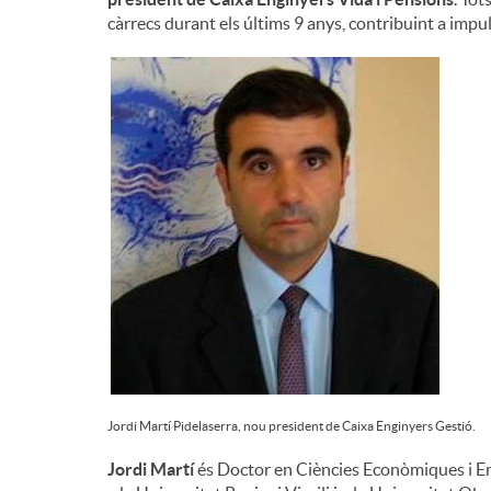
càrrecs durant els últims 9 anys, contribuint a impul
n
g
u
t
s
Jordi Martí Pidelaserra, nou president de Caixa Enginyers Gestió.
Jordi Martí
és Doctor en Ciències Econòmiques i Em