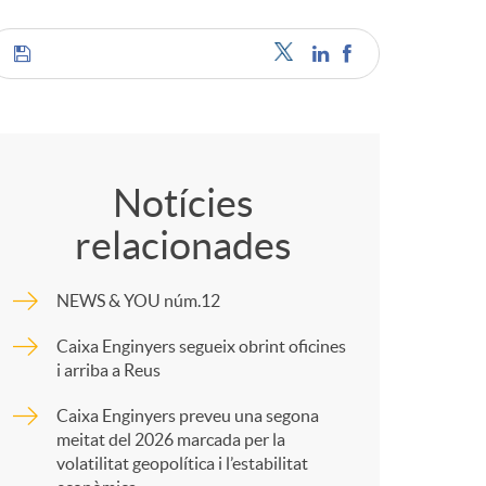
C
o
Notícies
relacionades
m
NEWS & YOU núm.12
p
Caixa Enginyers segueix obrint oficines
i arriba a Reus
a
Caixa Enginyers preveu una segona
meitat del 2026 marcada per la
r
volatilitat geopolítica i l’estabilitat