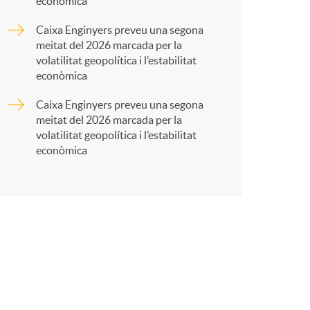
econòmica
t
Caixa Enginyers preveu una segona
meitat del 2026 marcada per la
volatilitat geopolítica i l’estabilitat
econòmica
Caixa Enginyers preveu una segona
r
meitat del 2026 marcada per la
volatilitat geopolítica i l’estabilitat
econòmica
a
X
a
r