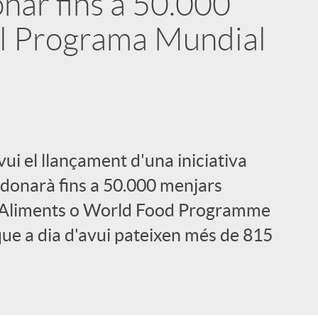
nar fins a 50.000
al Programa Mundial
i
ui el llançament d'una iniciativa
onarà fins a 50.000 menjars
d'Aliments o World Food Programme
 que a dia d'avui pateixen més de 815
l