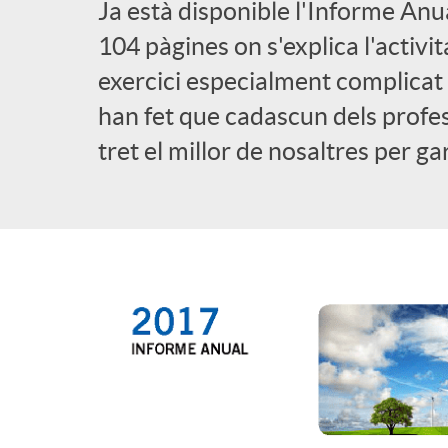
Ja està disponible l'Informe An
l
104 pàgines on s'explica l'activi
exercici especialment complicat p
i
han fet que cadascun dels prof
tret el millor de nosaltres per ga
c
a
d
o
r