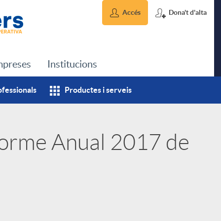
Accés
Dona't d'alta
preses
Institucions
ofessionals
Productes i serveis
nforme Anual 2017 de