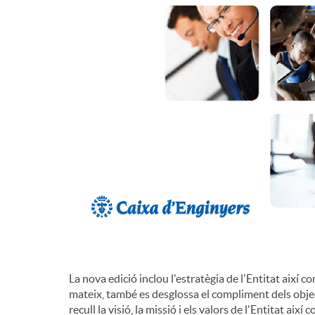
d
e
c
o
n
t
La nova edició inclou l'estratègia de l'Entitat així co
i
mateix, també es desglossa el compliment dels objec
recull la visió, la missió i els valors de l'Entitat aix