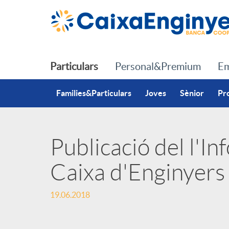
Salta al contingut principal
Particulars
Personal&Premium
Em
Families&Particulars
Joves
Sènior
Pr
Publicació del l'I
P
Caixa d'Enginyers
u
19.06.2018
b