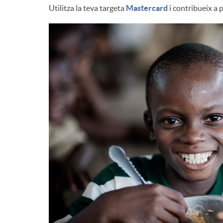
Utilitza la teva targeta
Mastercard
i contribueix a p