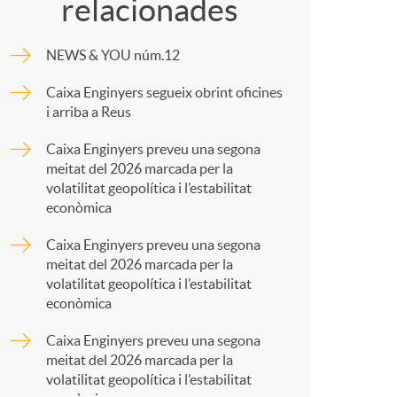
o
relacionades
m
m
NEWS & YOU núm.12
p
Caixa Enginyers segueix obrint oficines
a
i arriba a Reus
a
Caixa Enginyers preveu una segona
meitat del 2026 marcada per la
r
volatilitat geopolítica i l’estabilitat
econòmica
t
Caixa Enginyers preveu una segona
meitat del 2026 marcada per la
volatilitat geopolítica i l’estabilitat
econòmica
Caixa Enginyers preveu una segona
r
meitat del 2026 marcada per la
volatilitat geopolítica i l’estabilitat