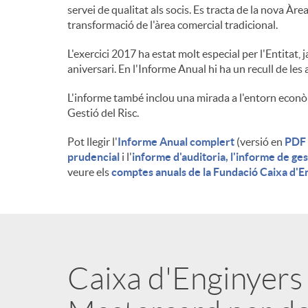
servei de qualitat als socis. Es tracta de la nova Àr
n
transformació de l'àrea comercial tradicional.
L'exercici 2017 ha estat molt especial per l'Entitat, 
g
aniversari. En l'Informe Anual hi ha un recull de les
L'informe també inclou una mirada a l'entorn econòmi
u
Gestió del Risc.
Pot llegir l'
Informe Anual complert
(versió en
PDF
t
prudencial
i l'
informe d'auditoria, l'informe de ges
veure els
comptes anuals de la Fundació Caixa d'E
s
Caixa d'Enginyers