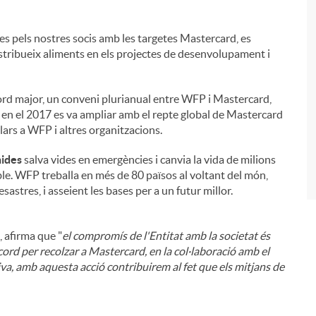
des pels nostres socis amb les targetes Mastercard, es
tribueix aliments en els projectes de desenvolupament i
i
ord major, un conveni plurianual entre WFP i Mastercard,
 en el 2017 es va ampliar amb el repte global de Mastercard
lars a WFP i altres organitzacions.
nides
salva vides en emergències i canvia la vida de milions
e. WFP treballa en més de 80 països al voltant del món,
astres, i asseient les bases per a un futur millor.
, afirma que "
el compromís de l'Entitat amb la societat és
cord per recolzar a Mastercard, en la col·laboració amb el
a, amb aquesta acció contribuirem al fet que els mitjans de