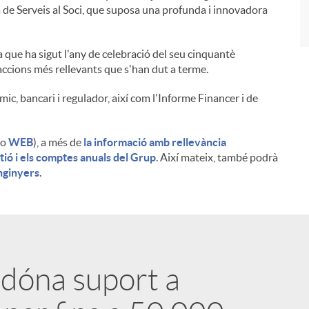
ea de Serveis al Soci, que suposa una profunda i innovadora
ja que ha sigut l'any de celebració del seu cinquantè
 accions més rellevants que s'han dut a terme.
c, bancari i regulador, així com l'Informe Financer i de
o
WEB
), a més de
la informació amb rellevància
tió i els comptes anuals del Grup
. Així mateix, també podrà
nginyers
.
 dóna suport a