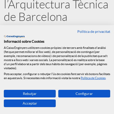
l’Arquitectura Tècnica
e
de Barcelona
s
12.09.2022
Política de privacitat
Amb aquest conveni, lligat a les ajudes
Informació sobre Cookies
S
dels Fons Next Generation EU i a
A Caixa Enginyers utilitzem cookies pròpies i de tercers amb finalitats d'anàlisi
(fet que permet millorar el lloc web), de personalització de contingut (per
exemple, recomanacions de vídeos) i de personalització de la publicitat que se't
través del Préstec ECO Rehabilita,
o
mostra a llocs web i xarxes socials. La personalització es realitza sobre la base
d'un perfil elaborat a partir dels teus hàbits de navegació (per exemple, pàgines
Caixa d’Enginyers reafirma el seu
visitades).
compromís amb la promoció de la
Pots acceptar, configurar o rebutjar l'ús de cookies fent servir els botons facilitats
c
en aquest avís. Si necessites més informació visita la nostra
Política de Cookies
.
rehabilitació energètica i la seva
i
aposta per un món més sostenible. En
Rebutjar
Configurar
el marc d’aquesta col·laboració,
Acceptar
a
ambdues entitats facilitaran el