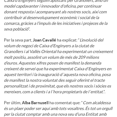
Caixa d’Enginyers seguim apostant per Granollers, amb un
model capdavanter i innovador d'oficina, per continuar
donant resposta i acompanyant als nostres socis, així com
contribuir al desenvolupament econòmic i social de la
comarca, gràcies a l’impuls de les iniciatives i projeces de la
seva població
”.
Per la seva part,
Joan Cavallé
ha explicat: “
L’evolució del
volum de negoci de Caixa d’Enginyers a la ciutat de
Granollers i al Vallès Oriental ha experimentat un creixement
molt positiu, assolint un volum de més de 209 milions
d’euros. Aquestes xifres posen de manifest la demanda
creixent de servei que ha experimentat Caixa d'Enginyers en
aquest territori i la inauguració d´aquesta nova oficina, posa
de manifest la nostra voluntat des seguir oferint el tracte
personalitzat i de proximitat, que els nostres socis i sòcies es
mereixen, com a clients i a l´hora propietaris de l´entitat.
”.
Per últim,
Alba Barnusell
ha comentat que: “
Com alcaldessa
és un plaer poder ser aquí amb tots vosaltres. És tot un orgull
per la ciutat comptar amb una nova seu d’una Entitat amb