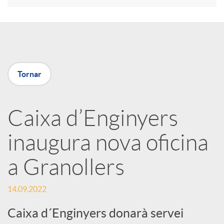
r
a
Tornar
X
a
Caixa d’Enginyers
inaugura nova oficina
r
a Granollers
x
14.09.2022
e
Caixa d´Enginyers donarà servei