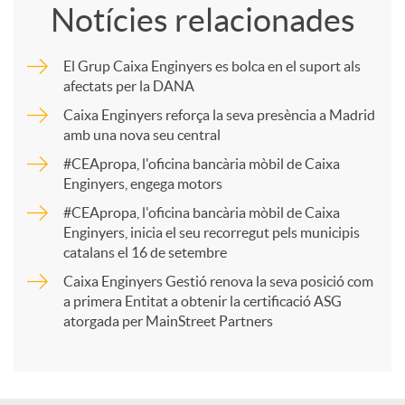
Notícies relacionades
m
El Grup Caixa Enginyers es bolca en el suport als
afectats per la DANA
p
Caixa Enginyers reforça la seva presència a Madrid
amb una nova seu central
a
#CEApropa, l'oficina bancària mòbil de Caixa
Enginyers, engega motors
r
#CEApropa, l'oficina bancària mòbil de Caixa
Enginyers, inicia el seu recorregut pels municipis
catalans el 16 de setembre
t
Caixa Enginyers Gestió renova la seva posició com
a primera Entitat a obtenir la certificació ASG
i
atorgada per MainStreet Partners
r