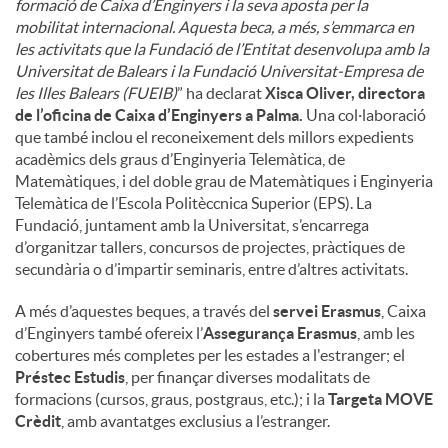
formació de Caixa d’Enginyers i la seva aposta per la
mobilitat internacional. Aquesta beca, a més, s’emmarca en
les activitats que la Fundació de l’Entitat desenvolupa amb la
Universitat de Balears i la Fundació Universitat-Empresa de
les Illes Balears (FUEIB)
” ha declarat
Xisca Oliver, directora
de l’oficina de Caixa d’Enginyers a Palma.
Una col·laboració
que també inclou el reconeixement dels millors expedients
acadèmics dels graus d’Enginyeria Telemàtica, de
Matemàtiques, i del doble grau de Matemàtiques i Enginyeria
Telemàtica de l’Escola Politèccnica Superior (EPS). La
Fundació, juntament amb la Universitat, s’encarrega
d’organitzar tallers, concursos de projectes, pràctiques de
secundària o d’impartir seminaris, entre d’altres activitats.
A més d’aquestes beques, a través del
servei Erasmus
, Caixa
d’Enginyers també ofereix l’
Assegurança Erasmus
, amb les
cobertures més completes per les estades a l'estranger; el
Préstec Estudis
, per finançar diverses modalitats de
formacions (cursos, graus, postgraus, etc.); i la
Targeta MOVE
Crèdit
, amb avantatges exclusius a l’estranger.