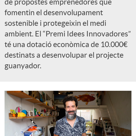
de propostes emprenedores que
fomentin el desenvolupament
c
sostenible i protegeixin el medi
o
ambient. El “Premi Idees Innovadores”
té una dotació econòmica de 10.000€
n
destinats a desenvolupar el projecte
guanyador.
t
i
n
g