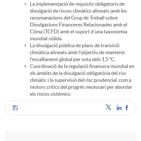
La implementació de requisits obligatoris de
divulgació de riscos climàtics alineats amb les
recomanacions del Grup de Treball sobre
Divulgacions Financeres Relacionades amb el
Clima (TCFD) amb el suport d'una taxonomia
mundial sòlida.
La divulgació pública de plans de transició
climàtica alineats amb l'objectiu de mantenir
l'escalfament global per sota dels 1,5 ºC.
Coordinació de la regulació financera mundial en
els àmbits de la divulgació obligatòria del risc
climàtic i la supervisió del risc prudencial, com a
motors crítics del progrés necessari per abordar
els riscos sistèmics.
C
o