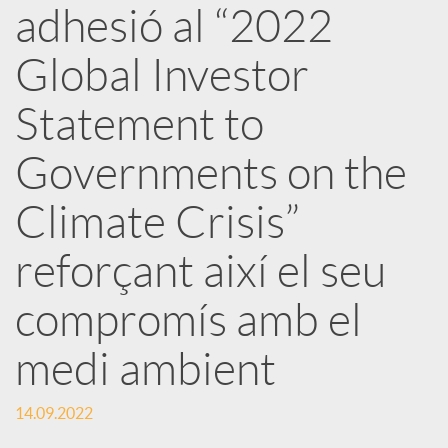
adhesió al “2022
x
Global Investor
e
Statement to
Governments on the
s
Climate Crisis”
S
reforçant així el seu
o
compromís amb el
medi ambient
c
14.09.2022
i