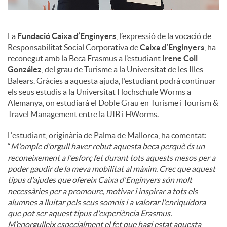
La
Fundació Caixa d’Enginyers
, l’expressió de la vocació de
Responsabilitat Social Corporativa de
Caixa d’Enginyers
, ha
reconegut amb la Beca Erasmus a l’estudiant
Irene Coll
González
, del grau de Turisme a la Universitat de les Illes
Balears. Gràcies a aquesta ajuda, l’estudiant podrà continuar
els seus estudis a la Universitat Hochschule Worms a
Alemanya, on estudiará el Doble Grau en Turisme i Tourism &
Travel Management entre la UIB i HWorms.
L'estudiant, originària de Palma de Mallorca, ha comentat:
“
M'omple d'orgull haver rebut aquesta beca perquè és un
reconeixement a l'esforç fet durant tots aquests mesos per a
poder gaudir de la meva mobilitat al màxim. Crec que aquest
tipus d'ajudes que ofereix Caixa d'Enginyers són molt
necessàries per a promoure, motivar i inspirar a tots els
alumnes a lluitar pels seus somnis i a valorar l'enriquidora
que pot ser aquest tipus d'experiència Erasmus.
M’enorgulleix especialment el fet que hagi estat aquesta