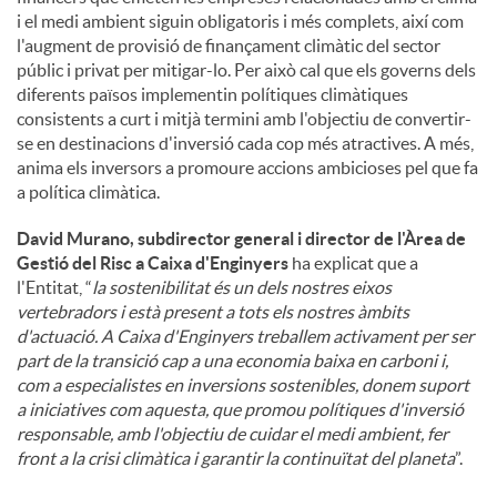
i el medi ambient siguin obligatoris i més complets, així com
l'augment de provisió de finançament climàtic del sector
públic i privat per mitigar-lo. Per això cal que els governs dels
diferents països implementin polítiques climàtiques
consistents a curt i mitjà termini amb l'objectiu de convertir-
se en destinacions d'inversió cada cop més atractives. A més,
anima els inversors a promoure accions ambicioses pel que fa
a política climàtica.
David Murano, subdirector general i director de l'Àrea de
Gestió del Risc a Caixa d'Enginyers
ha explicat que a
l'Entitat, “
la sostenibilitat és un dels nostres eixos
vertebradors i està present a tots els nostres àmbits
d'actuació. A Caixa d'Enginyers treballem activament per ser
part de la transició cap a una economia baixa en carboni i,
com a especialistes en inversions sostenibles, donem suport
a iniciatives com aquesta, que promou polítiques d'inversió
responsable, amb l'objectiu de cuidar el medi ambient, fer
front a la crisi climàtica i garantir la continuïtat del planeta
”.