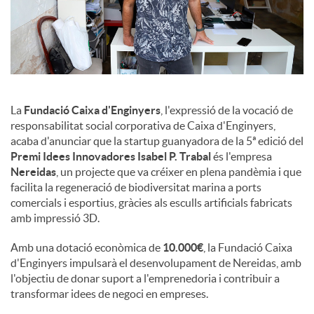
u
t
La
Fundació Caixa d'Enginyers
, l'expressió de la vocació de
s
responsabilitat social corporativa de Caixa d'Enginyers,
acaba d'anunciar que la startup guanyadora de la 5ª edició del
Premi Idees Innovadores Isabel P. Trabal
és l'empresa
Nereidas
, un projecte que va créixer en plena pandèmia i que
facilita la regeneració de biodiversitat marina a ports
comercials i esportius, gràcies als esculls artificials fabricats
amb impressió 3D.
Amb una dotació econòmica de
10.000€
, la Fundació Caixa
d'Enginyers impulsarà el desenvolupament de Nereidas, amb
l'objectiu de donar suport a l'emprenedoria i contribuir a
transformar idees de negoci en empreses.