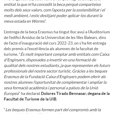
entitat la que m'ha concedit la beca perquè comparteixo
molts dels seus valors, com l’aposta per la sostenibilitat i el
medi ambient, i estic desitjant poder aplicar-los durant la
meva estada en Worms
”.
L’entrega de la beca Erasmus ha tingut lloc avui a l’Auditorium
de l’edifici Arxiduc de la Universitat de les Illes Balears, dins
de l’acte d’inauguració del curs 2022-23, on s’ha fet entrega
dels premis a l’excel·lència als alumnes de la facultat de
turisme. “
És molt important comptar amb entitats com Caixa
d'Enginyers, disposades a invertir en una formació de
qualitat dels nostres estudiants, ja que representen els futurs
professionals del nostre sector turístic. Gràcies a les beques
Erasmus de la Fundació Caixa d’Enginyers podem oferir als
nostres alumnes l’oportunitat de complementar i ampliar la
seva formació acadèmica i personal a països de la Unió
Europea
” ha declarat
Dolores Tirado Bennasar, degana de la
Facultat de Turisme de la UIB.
“
Les beques Erasmus formen part del compromís amb la