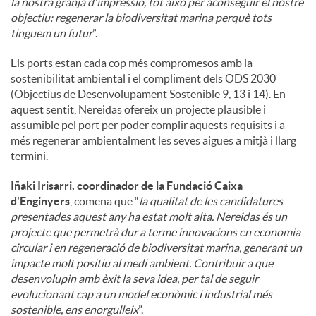
la nostra granja d'impressió, tot això per aconseguir el nostre
objectiu: regenerar la biodiversitat marina perquè tots
tinguem un futur
”.
Els ports estan cada cop més compromesos amb la
sostenibilitat ambiental i el compliment dels ODS 2030
(Objectius de Desenvolupament Sostenible 9, 13 i 14). En
aquest sentit, Nereidas ofereix un projecte plausible i
assumible pel port per poder complir aquests requisits i a
més regenerar ambientalment les seves aigües a mitjà i llarg
termini.
Iñaki Irisarri, coordinador de la Fundació Caixa
d'Enginyers
, comena que “
la qualitat de les candidatures
presentades aquest any ha estat molt alta. Nereidas és un
projecte que permetrà dur a terme innovacions en economia
circular i en regeneració de biodiversitat marina, generant un
impacte molt positiu al medi ambient. Contribuir a que
desenvolupin amb èxit la seva idea, per tal de seguir
evolucionant cap a un model econòmic i industrial més
sostenible, ens enorgulleix
”.