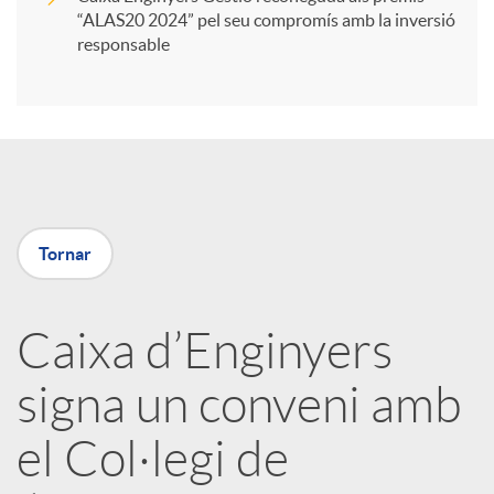
“ALAS20 2024” pel seu compromís amb la inversió
i
responsable
r
a
Tornar
X
a
Caixa d’Enginyers
signa un conveni amb
r
el Col·legi de
x