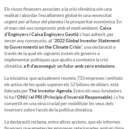
Els riscos financers associats a la crisi climàtica són una
realitat i abordar l'escalfament global és una necessitat
urgent per al futur del planeta i la prosperitat econòmica. En
el marc del seu compromís amb el medi ambient,
Caixa
d'Enginyers i Caixa Enginyers Gestió
s'han adherit, per
tercer any consecutiu, al “
2022 Global Investor Statement
to Governments on the Climate Crisis
”, una declaració a
través de la qual els signants insten els governs a
implementar polítiques que ajudin a combatre la crisi
climàtica,
a fi d'aconseguir un futur amb zero emissions
.
La iniciativa, que actualment reuneix 733 empreses i entitats
els actius de les quals superen els 52 bilions de dòlars, està
liderada per
The Investor Agenda
. Entre els seus fundadors
hi ha l'
ONU i el PRI (Principis d'Inversió Responsable)
, i s'ha
convertit en una eina crucial per mobilitzar les veus dels
inversors sobre l'acció de la política climàtica.
La declaració reclama, entre altres accions, que els informes
financers que emeten les empreses relacionades amb el clima