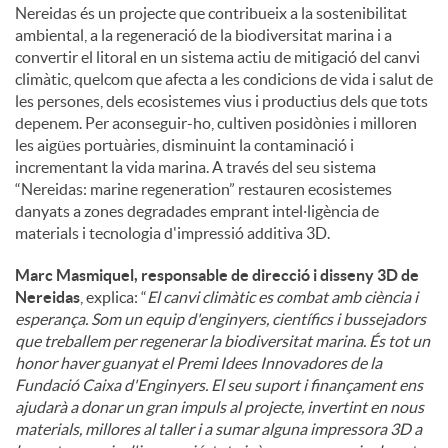
Nereidas és un projecte que contribueix a la sostenibilitat
ambiental, a la regeneració de la biodiversitat marina i a
convertir el litoral en un sistema actiu de mitigació del canvi
climàtic, quelcom que afecta a les condicions de vida i salut de
les persones, dels ecosistemes vius i productius dels que tots
depenem. Per aconseguir-ho, cultiven posidònies i milloren
les aigües portuàries, disminuint la contaminació i
incrementant la vida marina. A través del seu sistema
“Nereidas: marine regeneration” restauren ecosistemes
danyats a zones degradades emprant intel·ligència de
materials i tecnologia d'impressió additiva 3D.
Marc Masmiquel, responsable de direcció i disseny 3D de
Nereidas
, explica: “
El canvi climàtic es combat amb ciència i
esperança. Som un equip d'enginyers, científics i bussejadors
que treballem per regenerar la biodiversitat marina. És tot un
honor haver guanyat el Premi Idees Innovadores de la
Fundació Caixa d'Enginyers. El seu suport i finançament ens
ajudarà a donar un gran impuls al projecte, invertint en nous
materials, millores al taller i a sumar alguna impressora 3D a