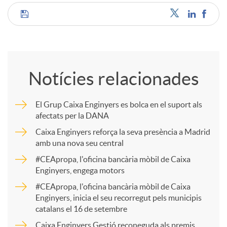
C
o
Notícies relacionades
m
El Grup Caixa Enginyers es bolca en el suport als
afectats per la DANA
p
Caixa Enginyers reforça la seva presència a Madrid
amb una nova seu central
a
#CEApropa, l'oficina bancària mòbil de Caixa
Enginyers, engega motors
r
#CEApropa, l'oficina bancària mòbil de Caixa
Enginyers, inicia el seu recorregut pels municipis
catalans el 16 de setembre
t
Caixa Enginyers Gestió reconeguda als premis