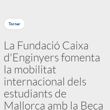
a
Tornar
X
a
La Fundació Caixa
d'Enginyers fomenta
r
la mobilitat
x
internacional dels
e
estudiants de
Mallorca amb la Beca
s