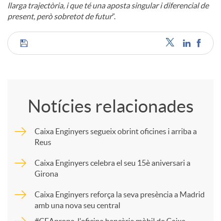
llarga trajectòria, i que té una aposta singular i diferencial de
present, però sobretot de futur
”.
C
o
Notícies relacionades
m
Caixa Enginyers segueix obrint oficines i arriba a
Reus
p
Caixa Enginyers celebra el seu 15è aniversari a
Girona
a
Caixa Enginyers reforça la seva presència a Madrid
amb una nova seu central
r