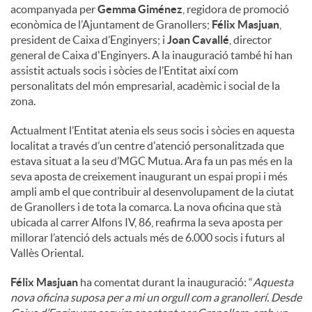
acompanyada per
Gemma Giménez
, regidora de promoció
econòmica de l’Ajuntament de Granollers;
Félix Masjuan
,
president de Caixa d’Enginyers; i
Joan Cavallé
, director
general de Caixa d'Enginyers. A la inauguració també hi han
assistit actuals socis i sòcies de l’Entitat així com
personalitats del món empresarial, acadèmic i social de la
zona.
Actualment l’Entitat atenia els seus socis i sòcies en aquesta
localitat a través d’un centre d'atenció personalitzada que
estava situat a la seu d’MGC Mutua. Ara fa un pas més en la
seva aposta de creixement inaugurant un espai propi i més
ampli amb el que contribuir al desenvolupament de la ciutat
de Granollers i de tota la comarca. La nova oficina que stà
ubicada al carrer Alfons IV, 86, reafirma la seva aposta per
millorar l’atenció dels actuals més de 6.000 socis i futurs al
Vallès Oriental.
Félix Masjuan
ha comentat durant la inauguració: “
Aquesta
nova oficina suposa per a mi un orgull com a granollerí. Desde