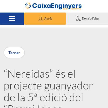
Salta al contingut principal
Accés
Dona't d'alta
P
Tornar
u
“Nereidas” és el
b
projecte guanyador
l
de la 5ª edició del
i