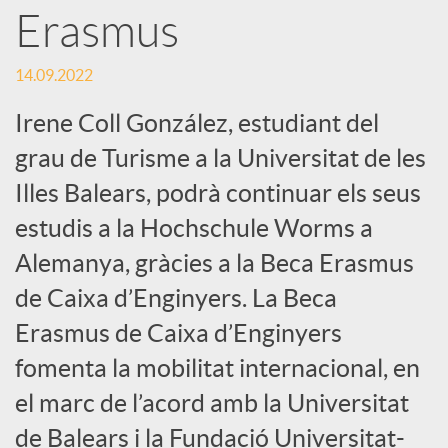
Erasmus
S
14.09.2022
o
Irene Coll González, estudiant del
grau de Turisme a la Universitat de les
c
Illes Balears, podrà continuar els seus
estudis a la Hochschule Worms a
i
Alemanya, gràcies a la Beca Erasmus
a
de Caixa d’Enginyers. La Beca
Erasmus de Caixa d’Enginyers
l
fomenta la mobilitat internacional, en
el marc de l’acord amb la Universitat
s
de Balears i la Fundació Universitat-