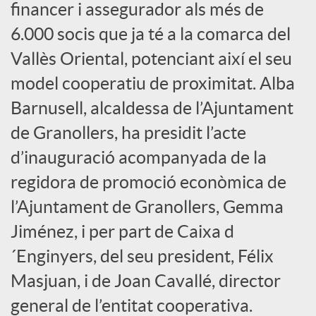
financer i assegurador als més de
s
6.000 socis que ja té a la comarca del
Vallès Oriental, potenciant així el seu
S
model cooperatiu de proximitat. Alba
Barnusell, alcaldessa de l’Ajuntament
o
de Granollers, ha presidit l’acte
c
d’inauguració acompanyada de la
regidora de promoció econòmica de
i
l’Ajuntament de Granollers, Gemma
Jiménez, i per part de Caixa d
a
´Enginyers, del seu president, Félix
Masjuan, i de Joan Cavallé, director
l
general de l’entitat cooperativa.