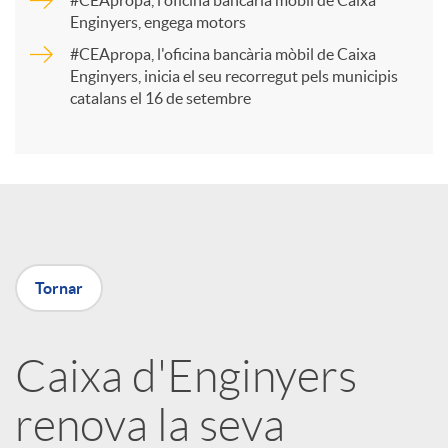
#CEApropa, l'oficina bancària mòbil de Caixa
Enginyers, engega motors
t
#CEApropa, l'oficina bancària mòbil de Caixa
Enginyers, inicia el seu recorregut pels municipis
catalans el 16 de setembre
i
r
a
Tornar
X
a
Caixa d'Enginyers
renova la seva
r