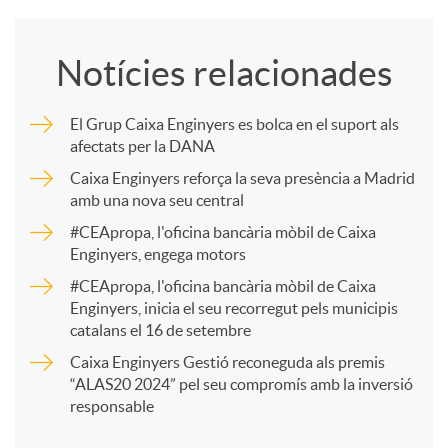
o
Notícies relacionades
m
El Grup Caixa Enginyers es bolca en el suport als
afectats per la DANA
p
Caixa Enginyers reforça la seva presència a Madrid
amb una nova seu central
a
#CEApropa, l'oficina bancària mòbil de Caixa
Enginyers, engega motors
r
#CEApropa, l'oficina bancària mòbil de Caixa
Enginyers, inicia el seu recorregut pels municipis
catalans el 16 de setembre
t
Caixa Enginyers Gestió reconeguda als premis
“ALAS20 2024” pel seu compromís amb la inversió
i
responsable