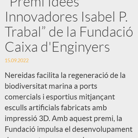
“Premi Idees
Innovadores Isabel P.
c
Trabal” de la Fundació
a
Caixa d'Enginyers
d
15.09.2022
o
Nereidas facilita la regeneració de la
biodiversitat marina a ports
r
comercials i esportius mitjançant
esculls artificials fabricats amb
d
impressió 3D. Amb aquest premi, la
Fundació impulsa el desenvolupament
e