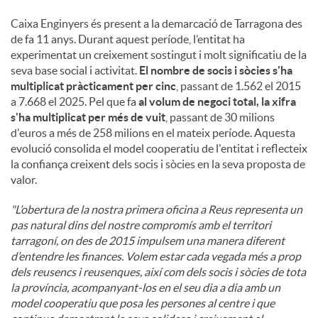
Caixa Enginyers és present a la demarcació de Tarragona des
de fa 11 anys. Durant aquest període, l’entitat ha
experimentat un creixement sostingut i molt significatiu de la
seva base social i activitat.
El nombre de socis i sòcies s'ha
multiplicat pràcticament per cinc
, passant de 1.562 el 2015
a 7.668 el 2025. Pel que fa
al volum de negoci total, la xifra
s'ha multiplicat per més de vuit
, passant de 30 milions
d'euros a més de 258 milions en el mateix període. Aquesta
evolució consolida el model cooperatiu de l'entitat i reflecteix
la confiança creixent dels socis i sòcies en la seva proposta de
valor.
"L’obertura de la nostra primera oficina a Reus representa un
pas natural dins del nostre compromís amb el territori
tarragoní, on des de 2015 impulsem una manera diferent
d’entendre les finances. Volem estar cada vegada més a prop
dels reusencs i reusenques, així com dels socis i sòcies de tota
la província, acompanyant-los en el seu dia a dia amb un
model cooperatiu que posa les persones al centre i que