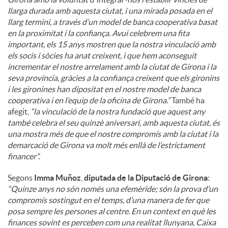
llarga durada amb aquesta ciutat, i una mirada posada en el
llarg termini, a través d’un model de banca cooperativa basat
en la proximitat i la confiança. Avui celebrem una fita
important, els 15 anys mostren que la nostra vinculació amb
els socis i sòcies ha anat creixent, i que hem aconseguit
incrementar el nostre arrelament amb la ciutat de Girona i la
seva província, gràcies a la confiança creixent que els gironins
i les gironines han dipositat en el nostre model de banca
cooperativa i en l’equip de la oficina de Girona.”
També ha
afegit,
“la vinculació de la nostra fundació que aquest any
també celebra el seu quinzè aniversari, amb aquesta ciutat, és
una mostra més de que el nostre compromís amb la ciutat i la
demarcació de Girona va molt més enllà de l’estrictament
financer”.
Segons
Imma Muñoz
,
diputada de la Diputació de Girona
:
“Quinze anys no són només una efemèride; són la prova d’un
compromís sostingut en el temps, d’una manera de fer que
posa sempre les persones al centre. En un context en què les
finances sovint es perceben com una realitat llunyana, Caixa