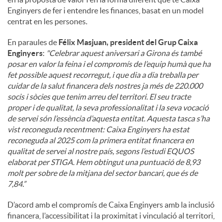
Enginyers de fer i entendre les finances, basat en un model
centrat en les persones.
En paraules de
Félix Masjuan, president del Grup Caixa
Enginyers
:
"
Celebrar aquest aniversari a Girona és també
posar en valor la feina i el compromís de l’equip humà que ha
fet possible aquest recorregut, i que dia a dia treballa per
cuidar de la salut financera dels nostres ja més de 220.000
socis i sòcies que tenim arreu del territori. El seu tracte
proper i de qualitat, la seva professionalitat i la seva vocació
de servei són l’essència d’aquesta entitat. Aquesta tasca s’ha
vist reconeguda recentment: Caixa Enginyers ha estat
reconeguda al 2025 com la primera entitat financera en
qualitat de servei al nostre país, segons l’estudi EQUOS
elaborat per STIGA. Hem obtingut una puntuació de 8,93
molt per sobre de la mitjana del sector bancari, que és de
7,84.”
D’acord amb el compromís de Caixa Enginyers amb la inclusió
financera, l’accessibilitat i la proximitat i vinculació al territori,