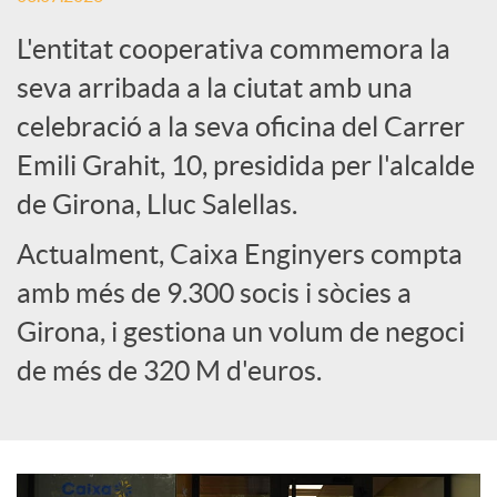
L'entitat cooperativa commemora la
e
seva arribada a la ciutat amb una
celebració a la seva oficina del Carrer
s
Emili Grahit, 10, presidida per l'alcalde
S
de Girona, Lluc Salellas.
Actualment, Caixa Enginyers compta
o
amb més de 9.300 socis i sòcies a
Girona, i gestiona un volum de negoci
c
de més de 320 M d'euros.
i
a