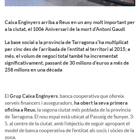
Caixa Enginyers arriba a Reus en un any molt important per
a la ciutat, el 100è Aniversari de la mort d’Antoni Gaudí
La base social a la província de Tarragona s’ha multiplicat
per cinc des de l’arribada de l’entitat al territori al 2015; a
més, el volum de negoci total també ha incrementat
significativament, passant de 30 milions d’euros a més de
258 milions en una dècada
El
Grup Caixa Enginyers
, banca cooperativa que ofereix
serveis financers i asseguradors,
ha obert la seva primera
oficina a Reus,
la segona ciutat més poblada de la província
de Tarragona. El nou espai està ubicat al Passeig de Sunyer, 3-
5, al centre de la ciutat, amb l’objectiu de seguir apropant el
model de banca cooperativa de l’entitat als socis i sòcies de la
zona.