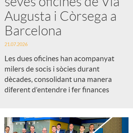
seves oficines de Via
Augusta i Còrsega a
c
Barcelona
a
21.07.2026
d
Les dues oficines han acompanyat
milers de socis i sòcies durant
o
dècades, consolidant una manera
diferent d’entendre i fer finances
r
d
e