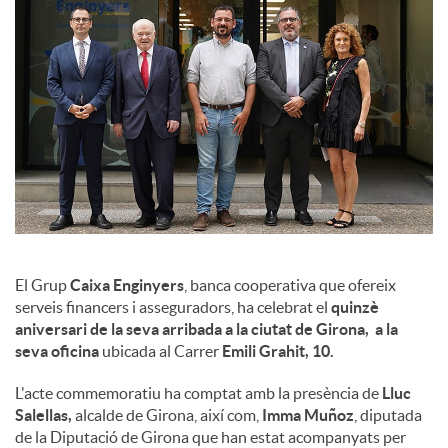
l
s
El Grup
Caixa Enginyers
, banca cooperativa que ofereix
serveis financers i asseguradors, ha celebrat el
quinzè
aniversari de la seva arribada a la ciutat de Girona, a la
seva oficina
ubicada al Carrer
Emili Grahit, 10.
L'acte commemoratiu ha comptat amb la presència de
Lluc
Salellas,
alcalde de Girona, així com,
Imma Muñoz
, diputada
de la Diputació de Girona que han estat acompanyats per