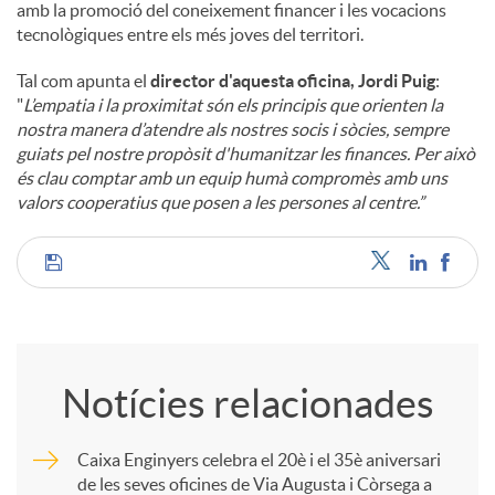
amb la promoció del coneixement financer i les vocacions
tecnològiques entre els més joves del territori.
Tal com apunta el
director d'aquesta oficina, Jordi Puig
:
"
L’empatia i la proximitat són els principis que orienten la
nostra manera d’atendre als nostres socis i sòcies, sempre
guiats pel nostre propòsit d'humanitzar les finances. Per això
és clau comptar amb un equip humà compromès amb uns
valors cooperatius que posen a les persones al centre.”
C
o
Notícies relacionades
m
Caixa Enginyers celebra el 20è i el 35è aniversari
de les seves oficines de Via Augusta i Còrsega a