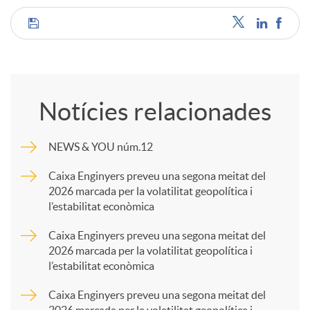
C
o
Notícies relacionades
m
NEWS & YOU núm.12
p
Caixa Enginyers preveu una segona meitat del
2026 marcada per la volatilitat geopolítica i
l’estabilitat econòmica
a
Caixa Enginyers preveu una segona meitat del
2026 marcada per la volatilitat geopolítica i
r
l’estabilitat econòmica
Caixa Enginyers preveu una segona meitat del
t