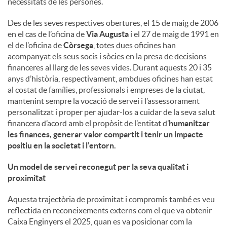
necessitats de les persones.
u
Des de les seves respectives obertures, el 15 de maig de 2006
en el cas de l’oficina de
Via Augusta
i el 27 de maig de 1991 en
el de l’oficina de
Còrsega
, totes dues oficines han
t
acompanyat els seus socis i sòcies en la presa de decisions
financeres al llarg de les seves vides. Durant aquests 20 i 35
anys d’història, respectivament, ambdues oficines han estat
s
al costat de famílies, professionals i empreses de la ciutat,
mantenint sempre la vocació de servei i l’assessorament
personalitzat i proper per ajudar-los a cuidar de la seva salut
financera d’acord amb el propòsit de l’entitat d’
humanitzar
les finances, generar valor compartit i tenir un impacte
positiu en la societat i l’entorn
.
Un model de servei reconegut per la seva qualitat i
proximitat
Aquesta trajectòria de proximitat i compromís també es veu
reflectida en reconeixements externs com el que va obtenir
Caixa Enginyers el 2025, quan es va posicionar com la