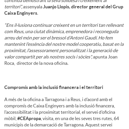
continua demostrant la seva solidesa i creixement al
territori”,
assenyala
Juanjo Llopis, director general del Grup
Caixa Enginyers
.
“Ens il·lusiona continuar creixent en un territori tan rellevant
com Reus, una ciutat dinàmica, emprenedora i reconeguda
arreu del món per ser el bressol d’Antoni Gaudí. Ho fem
mantenint l’essència del nostre model cooperatiu, basat en la
proximitat, l’assessorament personalitzat i la generació de
valor compartit per als nostres socis i sòcies",
apunta Joan
Roca, director de la nova oficina.
Compromís amb la inclusió financera i el territori
A més de la oficina a Tarragona i a Reus, i d’acord amb el
compromís de Caixa Enginyers amb la inclusió financera,
l’accessibilitat i la proximitat territorial, el servei d’oficina
mòbil,
#CEApropa
, visita, en una de les seves tres rutes, 64
municipis de la demarcació de Tarragona. Aquest servei