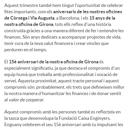
Aquest trimestre també hem tingut l'oportunitat de celebrar
fites importants, com els
aniversaris de les nostres oficines
de Còrsega i Via Augusta
, a Barcelona, ​​i els
15 anys de la
nostra oficina de Girona
, tots ells reflex d'una història
construïda gràcies a una manera diferent de fer i entendre les
finances. Són anys dedicats a acompanyar projectes de vida,
tenir cura de la teva salut financera i crear vincles que
perduren en el temps.
El
15è aniversari de la nostra oficina de Girona
és
especialment significatiu, ja que destaca el compromís d'un
equip humà que treballa amb professionalitat i vocació de
servei. Aquesta proximitat, aquest tracte personal i aquest
compromís són, probablement, els trets que defineixen millor
la nostra manera d'humanitzar les finances i de donar sentit
al
valor de cooperar
.
Aquest compromís amb les persones també es reflecteix en
la tasca que desenvolupa la Fundació Caixa Enginyers.
Enguany celebrem el seu 15è aniversari amb tu impulsant les