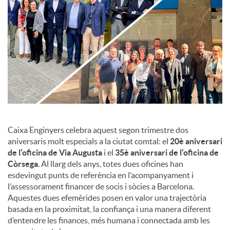
c
o
n
t
Caixa Enginyers celebra aquest segon trimestre dos
aniversaris molt especials a la ciutat comtal: el
20è aniversari
de l’oficina de Via Augusta
i el
35è aniversari de l’oficina de
i
Còrsega
. Al llarg dels anys, totes dues oficines han
esdevingut punts de referència en l’acompanyament i
n
l’assessorament financer de socis i sòcies a Barcelona.
Aquestes dues efemèrides posen en valor una trajectòria
basada en la proximitat, la confiança i una manera diferent
g
d’entendre les finances, més humana i connectada amb les