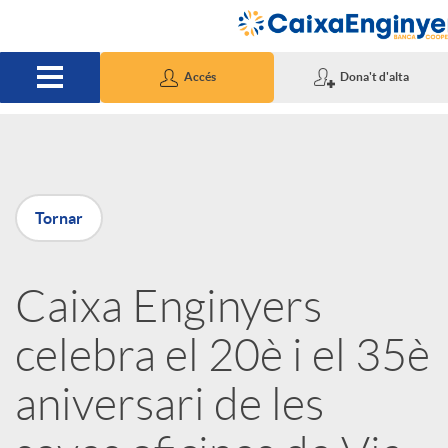
Salta al contingut principal
Accés
Dona't d'alta
P
Tornar
u
Caixa Enginyers
b
celebra el 20è i el 35è
l
aniversari de les
i