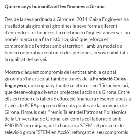
Quinze anys humanitzant les finances a Girona
Des de la seva arribada a Girona el 2011, Caixa Enginyers ha
traslladat als gironins i gironines la seva forma diferent
d'entendre i fer finances. La celebració d'aquest aniversari no
només marca una fita històrica, sinó que reforça el
compromís de l'entitat amb el territori i amb un model de
banca cooperativa centrat en les persones, la sostenibilitat i
la qualitat del servei.
Mostra d'aquest compromís de l'entitat amb la capital
gironina s'ha articulat també a través de la
Fundació Caixa
Enginyers
, que enguany també celebra el seu 15è aniversari,
que desenvolupa diversos projectes i accions a Girona. Entre
ells es troben els tallers d’educació financera desenvolupats a
través de #CEApropa en diferents pobles de la província de
Girona, l’impuls dels Premis Talent del Patronat Politècnica
de la Universitat de Girona, així com la col·laboració amb
ENGINY-era mitjançant la Ludoteca STEM i el projecte de
televisió gironí “STEM en Acció”, reforçant el seu compromís