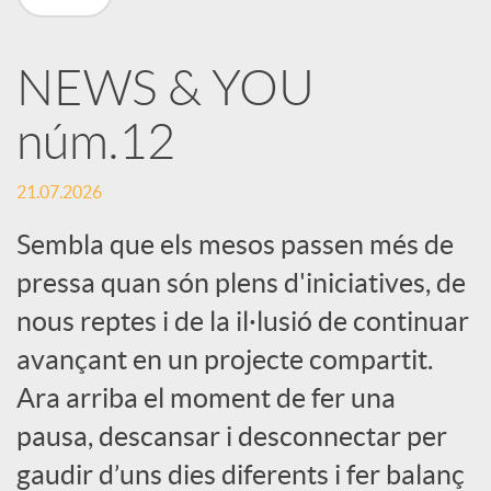
X
NEWS & YOU
a
núm.12
r
21.07.2026
x
Sembla que els mesos passen més de
pressa quan són plens d'iniciatives, de
e
nous reptes i de la il·lusió de continuar
avançant en un projecte compartit.
s
Ara arriba el moment de fer una
pausa, descansar i desconnectar per
S
gaudir d’uns dies diferents i fer balanç