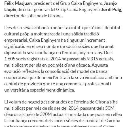
Félix Masjuan
, president del Grup Caixa Enginyers,
Juanjo
Llopis
, director general del Grup Caixa Enginyers i
Jordi Puig
,
director de l'oficina de Girona.
Des de la seva arribada a aquesta ciutat, que té una identitat
cultural pròpia molt marcada i una sòlida tradició
empresarial, Caixa Enginyers ha tingut un increment
significatiu en el seu nombre de socis i sòcies que ha anat
dipositat la seva confiança en l’entitat, any rere any. Dels
1.605 socis registrats al 2014 ha passat als 9.315 actuals,
multiplicant per sis en poc més d’una dècada. Aquesta
evolució reflecteix la consolidació del model de banca
cooperativa que defineix l’entitat i la seva vinculació amb una
capital de província que té una comunitat professional i
universitària especialment dinàmica.
El volum de negoci gestionat des de l'oficina de Girona s'ha
multiplicat per més de sis des del 2014, passant dels 50M
d’euros als més de 320M actuals, una dada que posa en relleu
la confiança creixent dels socis i sòcies de la ciutat de Girona
en la proposta de valor i en la forma diferent que té Caixa