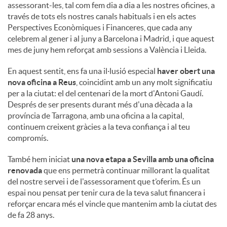
assessorant-les, tal com fem dia a dia a les nostres oficines, a
través de tots els nostres canals habituals i en els actes
Perspectives Econòmiques i Financeres, que cada any
celebrem al gener i al juny a Barcelona i Madrid, i que aquest
mes de juny hem reforçat amb sessions a València i Lleida.
En aquest sentit, ens fa una il·lusió especial
haver obert una
nova oficina a Reus
, coincidint amb un any molt significatiu
per a la ciutat: el del centenari de la mort d'Antoni Gaudí.
Després de ser presents durant més d'una dècada a la
província de Tarragona, amb una oficina a la capital,
continuem creixent gràcies a la teva confiança i al teu
compromís.
També hem iniciat
una nova etapa a Sevilla amb una oficina
renovada
que ens permetrà continuar millorant la qualitat
del nostre servei i de l'assessorament que t’oferim. És un
espai nou pensat per tenir cura de la teva salut financera i
reforçar encara més el vincle que mantenim amb la ciutat des
de fa 28 anys.