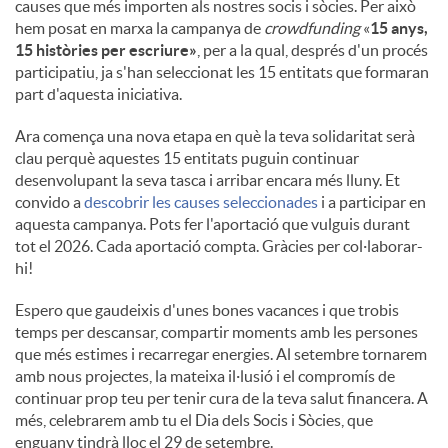
causes que més importen als nostres socis i sòcies. Per això
hem posat en marxa la campanya de
crowdfunding
«
15 anys,
15 històries per escriure»
, per a la qual, després d'un procés
participatiu, ja s'han seleccionat les 15 entitats que formaran
part d'aquesta iniciativa.
Ara comença una nova etapa en què la teva solidaritat serà
clau perquè aquestes 15 entitats puguin continuar
desenvolupant la seva tasca i arribar encara més lluny. Et
convido a
descobrir les causes seleccionades
i a participar en
aquesta campanya. Pots fer l'aportació que vulguis durant
tot el 2026. Cada aportació compta. Gràcies per col·laborar-
hi!
Espero que gaudeixis d'unes bones vacances i que trobis
temps per descansar, compartir moments amb les persones
que més estimes i recarregar energies. Al setembre tornarem
amb nous projectes, la mateixa il·lusió i el compromís de
continuar prop teu per tenir cura de la teva salut financera. A
més, celebrarem amb tu el Dia dels Socis i Sòcies, que
enguany tindrà lloc el 29 de setembre.