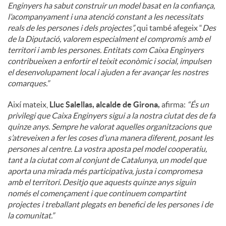
Enginyers ha sabut construir un model basat en la confiança,
l’acompanyament i una atenció constant a les necessitats
reals de les persones i dels projectes”,
qui també afegeix “
Des
de la Diputació, valorem especialment el compromís amb el
territori i amb les persones. Entitats com Caixa Enginyers
contribueixen a enfortir el teixit econòmic i social, impulsen
el desenvolupament local i ajuden a fer avançar les nostres
comarques.”
Així mateix,
Lluc Salellas, alcalde de Girona,
afirma:
“És un
privilegi que Caixa Enginyers sigui a la nostra ciutat des de fa
quinze anys. Sempre he valorat aquelles organitzacions que
s’atreveixen a fer les coses d’una manera diferent, posant les
persones al centre. La vostra aposta pel model cooperatiu,
tant a la ciutat com al conjunt de Catalunya, un model que
aporta una mirada més participativa, justa i compromesa
amb el territori. Desitjo que aquests quinze anys siguin
només el començament i que continuem compartint
projectes i treballant plegats en benefici de les persones i de
la comunitat.”