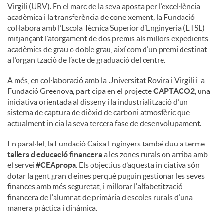
Virgili (URV). En el marc de la seva aposta per l’excel·lència
acadèmica i la transferència de coneixement, la Fundació
col·labora amb l’Escola Tècnica Superior d’Enginyeria (ETSE)
mitjançant l’atorgament de dos premis als millors expedients
acadèmics de grau o doble grau, així com d’un premi destinat
a l’organització de l’acte de graduació del centre.
A més, en col·laboració amb la Universitat Rovira i Virgili i la
Fundació Greenova, participa en el projecte
CAPTACO2
, una
iniciativa orientada al disseny i la industrialització d’un
sistema de captura de diòxid de carboni atmosfèric que
actualment inicia la seva tercera fase de desenvolupament.
En paral·lel, la Fundació Caixa Enginyers també duu a terme
tallers d’educació financera
a les zones rurals on arriba amb
el servei
#CEApropa
. Els objectius d’aquesta iniciativa són
dotar la gent gran d'eines perquè puguin gestionar les seves
finances amb més seguretat, i millorar l'alfabetització
financera de l'alumnat de primària d'escoles rurals d’una
manera pràctica i dinàmica.