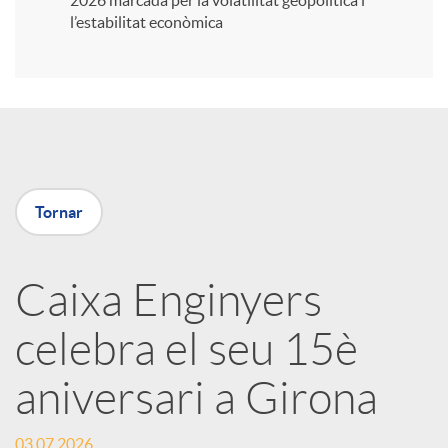
2026 marcada per la volatilitat geopolítica i
l’estabilitat econòmica
i
r
a
Tornar
X
Caixa Enginyers
a
celebra el seu 15è
r
aniversari a Girona
x
03.07.2026