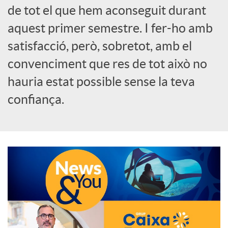
de tot el que hem aconseguit durant
o
aquest primer semestre. I fer-ho amb
c
satisfacció, però, sobretot, amb el
convenciment que res de tot això no
i
hauria estat possible sense la teva
confiança.
a
l
s