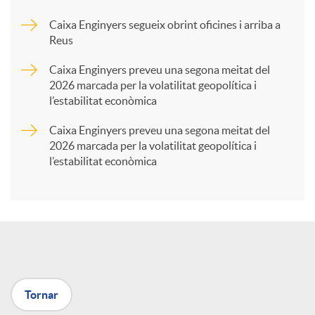
Caixa Enginyers segueix obrint oficines i arriba a
a
Reus
Caixa Enginyers preveu una segona meitat del
r
2026 marcada per la volatilitat geopolítica i
l’estabilitat econòmica
t
Caixa Enginyers preveu una segona meitat del
2026 marcada per la volatilitat geopolítica i
l’estabilitat econòmica
i
r
a
Tornar
X