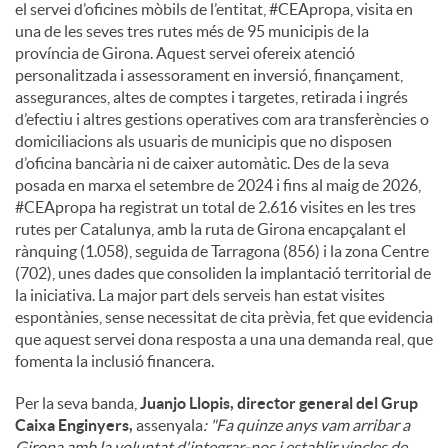
el servei d’oficines mòbils de l’entitat, #CEApropa, visita en
una de les seves tres rutes més de 95 municipis de la
província de Girona. Aquest servei ofereix atenció
personalitzada i assessorament en inversió, finançament,
assegurances, altes de comptes i targetes, retirada i ingrés
d’efectiu i altres gestions operatives com ara transferències o
domiciliacions als usuaris de municipis que no disposen
d’oficina bancària ni de caixer automàtic. Des de la seva
posada en marxa el setembre de 2024 i fins al maig de 2026,
#CEApropa ha registrat un total de 2.616 visites en les tres
rutes per Catalunya, amb la ruta de Girona encapçalant el
rànquing (1.058), seguida de Tarragona (856) i la zona Centre
(702), unes dades que consoliden la implantació territorial de
la iniciativa. La major part dels serveis han estat visites
espontànies, sense necessitat de cita prèvia, fet que evidencia
que aquest servei dona resposta a una una demanda real, que
fomenta la inclusió financera.
Per la seva banda,
Juanjo Llopis, director general del Grup
Caixa Enginyers,
assenyala
: "Fa quinze anys vam arribar a
Girona amb la voluntat d'integrar-nos i establir vincles de