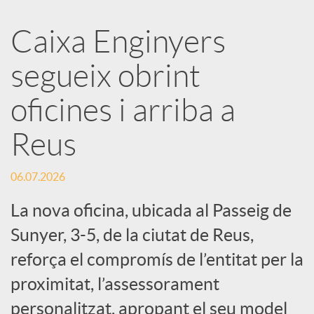
a
Caixa Enginyers
segueix obrint
r
oficines i arriba a
x
Reus
e
06.07.2026
s
La nova oficina, ubicada al Passeig de
Sunyer, 3-5, de la ciutat de Reus,
S
reforça el compromís de l’entitat per la
proximitat, l’assessorament
o
personalitzat, apropant el seu model