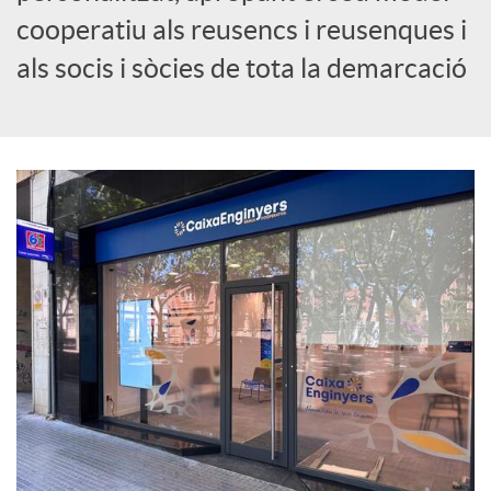
cooperatiu als reusencs i reusenques i
c
als socis i sòcies de tota la demarcació
i
a
l
s