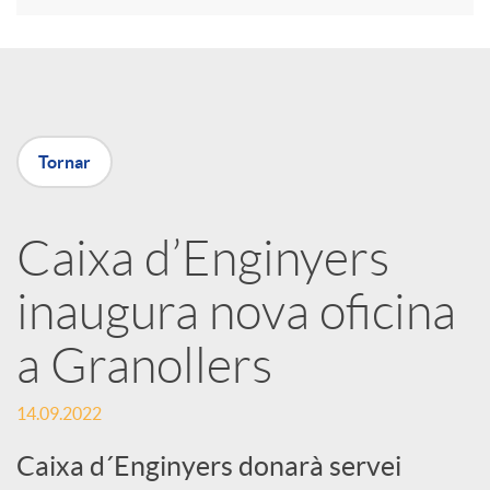
r
a
Tornar
X
a
Caixa d’Enginyers
inaugura nova oficina
r
a Granollers
x
14.09.2022
e
Caixa d´Enginyers donarà servei