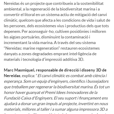
Nereidas és un projecte que contribueix a la sostenibilitat
ambiental, a la regeneració de la biodiversitat marina i a
convertir el litoral en un sistema actiu de mitigació del canvi
climàtic, quelcom que afecta a les condicions de vida i salut de
les persones, dels ecosistemes vius i productius dels que tots
depenem. Per aconseguir-ho, cultiven posidònies i milloren
les aigües portuàries, disminuint la contaminació i
incrementant la vida marina. A través del seu sistema
“Nereidas: marine regeneration” restauren ecosistemes
danyats a zones degradades emprant intel·ligència de
materials i tecnologia d'impressió additiva 3D.
Marc Masmiquel, responsable de direcció i disseny 3D de
Nereidas
, explica: “
El canvi climàtic es combat amb ciència i
esperança. Som un equip d'enginyers, científics i bussejadors
que treballem per regenerar la biodiversitat marina. És tot un
honor haver guanyat el Premi Idees Innovadores de la
Fundació Caixa d'Enginyers. El seu suport i finançament ens
ajudarà a donar un gran impuls al projecte, invertint en nous
materials, millores al taller i a sumar alguna impressora 3D a