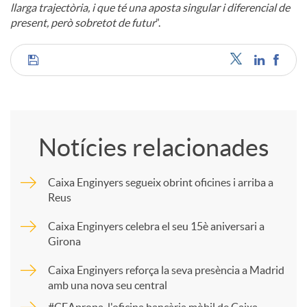
llarga trajectòria, i que té una aposta singular i diferencial de
present, però sobretot de futur
”.
C
o
Notícies relacionades
m
Caixa Enginyers segueix obrint oficines i arriba a
Reus
p
Caixa Enginyers celebra el seu 15è aniversari a
Girona
a
Caixa Enginyers reforça la seva presència a Madrid
amb una nova seu central
r