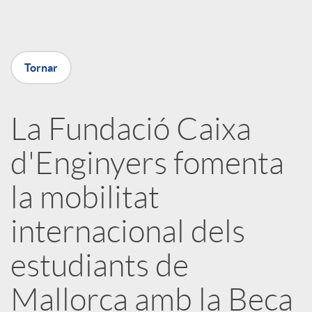
a
Tornar
X
a
La Fundació Caixa
d'Enginyers fomenta
r
la mobilitat
x
internacional dels
e
estudiants de
Mallorca amb la Beca
s