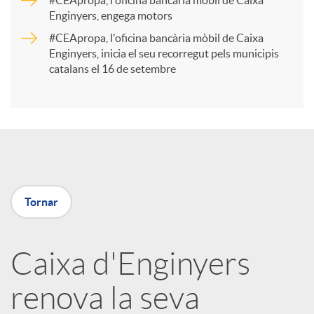
#CEApropa, l'oficina bancària mòbil de Caixa
Enginyers, engega motors
t
#CEApropa, l'oficina bancària mòbil de Caixa
Enginyers, inicia el seu recorregut pels municipis
catalans el 16 de setembre
i
r
a
Tornar
X
a
Caixa d'Enginyers
renova la seva
r