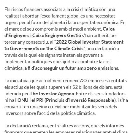
Els riscos financers associats a la crisi climàtica són una
realitat i abordar l'escalfament global és una necessitat
urgent per al futur del planeta i la prosperitat econòmica. En
el marc del seu compromís amb el medi ambient,
Caixa
d'Enginyers i Caixa Enginyers Gestió
s'han adherit, per
tercer any consecutiu, al “
2022 Global Investor Statement
to Governments on the Climate Crisis
”, una declaració a
través de la qual els signants insten els governs a
implementar polítiques que ajudin a combatre la crisi
climàtica,
a fi d'aconseguir un futur amb zero emissions
.
La iniciativa, que actualment reuneix 733 empreses i entitats
els actius de les quals superen els 52 bilions de dòlars, està
liderada per
The Investor Agenda
. Entre els seus fundadors
hi ha l'
ONU i el PRI (Principis d'Inversió Responsable)
, i s'ha
convertit en una eina crucial per mobilitzar les veus dels
inversors sobre l'acció de la política climàtica.
La declaració reclama, entre altres accions, que els informes
financers que emeten les empreses relacionades amb el clima