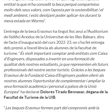
entitat la que m'ha concedit la beca perquè comparteixo
molts dels seus valors, com l’aposta per la sostenibilitat i el
medi ambient, i estic desitjant poder aplicar-los durant la
meva estada en Worms
”.
L’entrega de la beca Erasmus ha tingut lloc avui a l’Auditorium
de l’edifici Arxiduc de la Universitat de les Illes Balears, dins
de l’acte d’inauguració del curs 2022-23, on s’ha fet entrega
dels premis a l’excel·lència als alumnes de la facultat de
turisme. “
És molt important comptar amb entitats com Caixa
d'Enginyers, disposades a invertir en una formació de
qualitat dels nostres estudiants, ja que representen els futurs
professionals del nostre sector turístic. Gràcies a les beques
Erasmus de la Fundació Caixa d’Enginyers podem oferir als
nostres alumnes l’oportunitat de complementar i ampliar la
seva formació acadèmica i personal a països de la Unió
Europea
” ha declarat
Dolores Tirado Bennasar, degana de la
Facultat de Turisme de la UIB.
“
Les beques Erasmus formen part del compromís amb la