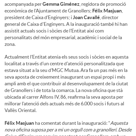
acompanyada per
Gemma Giménez
, regidora de promoció
econòmica de l’Ajuntament de Granollers;
Félix Masjuan
,
president de Caixa d’Enginyers; i
Joan Cavallé
, director
general de Caixa d'Enginyers. A la inauguració també hi han
assistit actuals socis i sòcies de l’Entitat així com
personalitats del món empresarial, acadèmic i social de la
zona.
Actualment l’Entitat atenia els seus socis i sòcies en aquesta
localitat a través d’un centre d'atenció personalitzada que
estava situat a la seu d’MGC Mutua. Ara fa un pas més en la
seva aposta de creixement inaugurant un espai propi i més
ampli amb el que contribuir al desenvolupament de la ciutat
de Granollers i de tota la comarca. La nova oficina que stà
ubicada al carrer Alfons IV, 86, reafirma la seva aposta per
millorar l’atenció dels actuals més de 6.000 socis i futurs al
Vallès Oriental.
Félix Masjuan
ha comentat durant la inauguració: “
Aquesta
nova oficina suposa per a mi un orgull com a granollerí. Desde