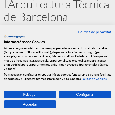
l’Arquitectura Tècnica
e
de Barcelona
s
12.09.2022
Política de privacitat
Amb aquest conveni, lligat a les ajudes
Informació sobre Cookies
S
dels Fons Next Generation EU i a
A Caixa Enginyers utilitzem cookies pròpies i de tercers amb finalitats d'anàlisi
(fet que permet millorar el lloc web), de personalització de contingut (per
exemple, recomanacions de vídeos) i de personalització de la publicitat que se't
través del Préstec ECO Rehabilita,
o
mostra a llocs web i xarxes socials. La personalització es realitza sobre la base
d'un perfil elaborat a partir dels teus hàbits de navegació (per exemple, pàgines
Caixa d’Enginyers reafirma el seu
visitades).
compromís amb la promoció de la
Pots acceptar, configurar o rebutjar l'ús de cookies fent servir els botons facilitats
c
en aquest avís. Si necessites més informació visita la nostra
Política de Cookies
.
rehabilitació energètica i la seva
i
aposta per un món més sostenible. En
Rebutjar
Configurar
el marc d’aquesta col·laboració,
Acceptar
a
ambdues entitats facilitaran el