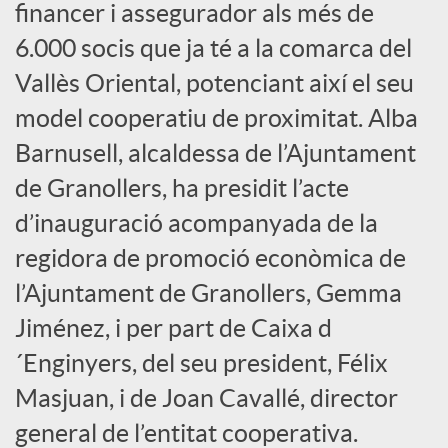
financer i assegurador als més de
s
6.000 socis que ja té a la comarca del
Vallès Oriental, potenciant així el seu
S
model cooperatiu de proximitat. Alba
Barnusell, alcaldessa de l’Ajuntament
o
de Granollers, ha presidit l’acte
c
d’inauguració acompanyada de la
regidora de promoció econòmica de
i
l’Ajuntament de Granollers, Gemma
Jiménez, i per part de Caixa d
a
´Enginyers, del seu president, Félix
Masjuan, i de Joan Cavallé, director
l
general de l’entitat cooperativa.