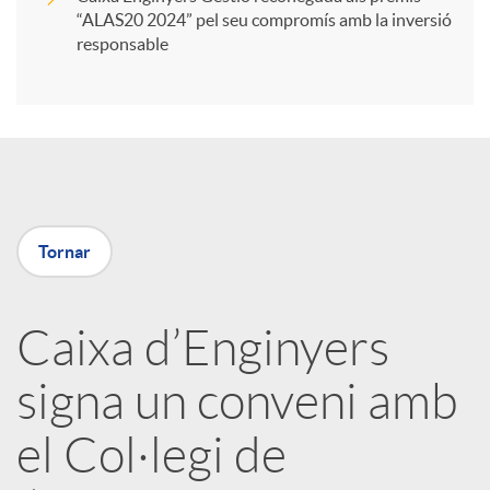
“ALAS20 2024” pel seu compromís amb la inversió
i
responsable
r
a
Tornar
X
a
Caixa d’Enginyers
signa un conveni amb
r
el Col·legi de
x