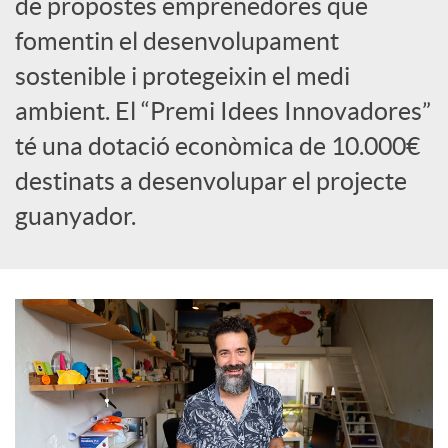
de propostes emprenedores que
fomentin el desenvolupament
c
sostenible i protegeixin el medi
o
ambient. El “Premi Idees Innovadores”
té una dotació econòmica de 10.000€
n
destinats a desenvolupar el projecte
guanyador.
t
i
n
g