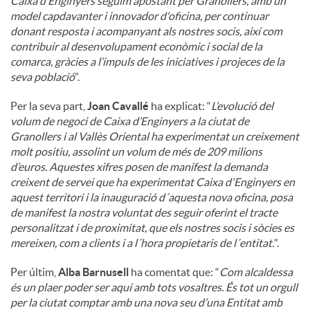
Caixa d’Enginyers seguim apostant per Granollers, amb un
model capdavanter i innovador d'oficina, per continuar
donant resposta i acompanyant als nostres socis, així com
contribuir al desenvolupament econòmic i social de la
comarca, gràcies a l’impuls de les iniciatives i projeces de la
seva població
”.
Per la seva part,
Joan Cavallé
ha explicat: “
L’evolució del
volum de negoci de Caixa d’Enginyers a la ciutat de
Granollers i al Vallès Oriental ha experimentat un creixement
molt positiu, assolint un volum de més de 209 milions
d’euros. Aquestes xifres posen de manifest la demanda
creixent de servei que ha experimentat Caixa d'Enginyers en
aquest territori i la inauguració d´aquesta nova oficina, posa
de manifest la nostra voluntat des seguir oferint el tracte
personalitzat i de proximitat, que els nostres socis i sòcies es
mereixen, com a clients i a l´hora propietaris de l´entitat.
”.
Per últim,
Alba Barnusell
ha comentat que: “
Com alcaldessa
és un plaer poder ser aquí amb tots vosaltres. És tot un orgull
per la ciutat comptar amb una nova seu d’una Entitat amb