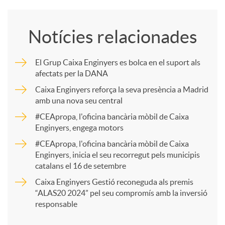
o
Notícies relacionades
m
El Grup Caixa Enginyers es bolca en el suport als
afectats per la DANA
p
Caixa Enginyers reforça la seva presència a Madrid
amb una nova seu central
a
#CEApropa, l'oficina bancària mòbil de Caixa
Enginyers, engega motors
r
#CEApropa, l'oficina bancària mòbil de Caixa
Enginyers, inicia el seu recorregut pels municipis
catalans el 16 de setembre
t
Caixa Enginyers Gestió reconeguda als premis
“ALAS20 2024” pel seu compromís amb la inversió
i
responsable