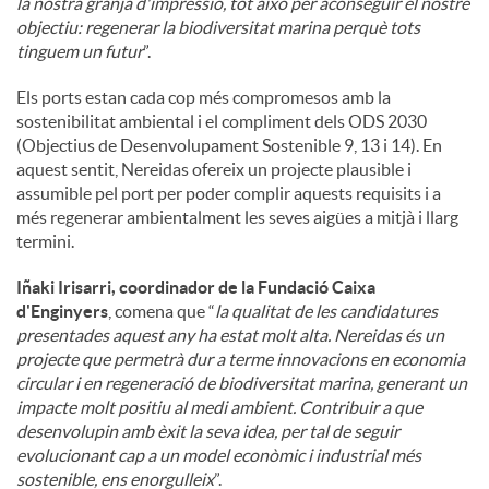
la nostra granja d'impressió, tot això per aconseguir el nostre
objectiu: regenerar la biodiversitat marina perquè tots
tinguem un futur
”.
Els ports estan cada cop més compromesos amb la
sostenibilitat ambiental i el compliment dels ODS 2030
(Objectius de Desenvolupament Sostenible 9, 13 i 14). En
aquest sentit, Nereidas ofereix un projecte plausible i
assumible pel port per poder complir aquests requisits i a
més regenerar ambientalment les seves aigües a mitjà i llarg
termini.
Iñaki Irisarri, coordinador de la Fundació Caixa
d'Enginyers
, comena que “
la qualitat de les candidatures
presentades aquest any ha estat molt alta. Nereidas és un
projecte que permetrà dur a terme innovacions en economia
circular i en regeneració de biodiversitat marina, generant un
impacte molt positiu al medi ambient. Contribuir a que
desenvolupin amb èxit la seva idea, per tal de seguir
evolucionant cap a un model econòmic i industrial més
sostenible, ens enorgulleix
”.