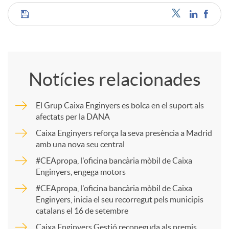
C
o
Notícies relacionades
m
El Grup Caixa Enginyers es bolca en el suport als
afectats per la DANA
p
Caixa Enginyers reforça la seva presència a Madrid
amb una nova seu central
a
#CEApropa, l'oficina bancària mòbil de Caixa
Enginyers, engega motors
r
#CEApropa, l'oficina bancària mòbil de Caixa
Enginyers, inicia el seu recorregut pels municipis
catalans el 16 de setembre
t
Caixa Enginyers Gestió reconeguda als premis