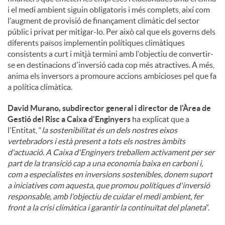
i el medi ambient siguin obligatoris i més complets, així com
l'augment de provisió de finançament climàtic del sector
públic i privat per mitigar-lo. Per això cal que els governs dels
diferents països implementin polítiques climàtiques
consistents a curt i mitjà termini amb l'objectiu de convertir-
se en destinacions d'inversió cada cop més atractives. A més,
anima els inversors a promoure accions ambicioses pel que fa
a política climàtica.
David Murano, subdirector general i director de l'Àrea de
Gestió del Risc a Caixa d'Enginyers
ha explicat que a
l'Entitat, “
la sostenibilitat és un dels nostres eixos
vertebradors i està present a tots els nostres àmbits
d'actuació. A Caixa d'Enginyers treballem activament per ser
part de la transició cap a una economia baixa en carboni i,
com a especialistes en inversions sostenibles, donem suport
a iniciatives com aquesta, que promou polítiques d'inversió
responsable, amb l'objectiu de cuidar el medi ambient, fer
front a la crisi climàtica i garantir la continuïtat del planeta
”.