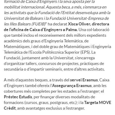
formació de Caixa d’Enginyers i la seva aposta per la
mobilitat internacional. Aquesta beca, a més, s’emmarca en
les activitats que la Fundació de l’Entitat desenvolupa amb la
Universitat de Balears i la Fundació Universitat-Empresa de
les Illes Balears (FUEIB)
” ha declarat
Xisca Oliver, directora
de l’oficina de Caixa d’Enginyers a Palma.
Una col·laboració
que també inclou el reconeixement dels millors expedients
acadèmics dels graus d’Enginyeria Telemàtica, de
Matemàtiques, i del doble grau de Matemàtiques i Enginyeria
Telemàtica de l’Escola Politèccnica Superior (EPS). La
Fundació, juntament amb la Universitat, s’encarrega
d’organitzar tallers, concursos de projectes, pràctiques de
secundària o d’impartir seminaris, entre d’altres activitats.
A més d’aquestes beques, a través del
servei Erasmus
, Caixa
d’Enginyers també ofereix l’
Assegurança Erasmus
, amb les
cobertures més completes per les estades a l'estranger; el
Préstec Estudis
, per finançar diverses modalitats de
formacions (cursos, graus, postgraus, etc.); i la
Targeta MOVE
Crèdit
, amb avantatges exclusius a l’estranger.