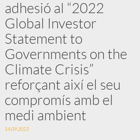
adhesió al “2022
x
Global Investor
e
Statement to
Governments on the
s
Climate Crisis”
S
reforçant així el seu
o
compromís amb el
medi ambient
c
14.09.2022
i