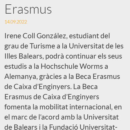
Erasmus
S
14.09.2022
o
Irene Coll González, estudiant del
grau de Turisme a la Universitat de les
c
Illes Balears, podrà continuar els seus
estudis a la Hochschule Worms a
i
Alemanya, gràcies a la Beca Erasmus
a
de Caixa d’Enginyers. La Beca
Erasmus de Caixa d’Enginyers
l
fomenta la mobilitat internacional, en
el marc de l’acord amb la Universitat
s
de Balears i la Fundació Universitat-