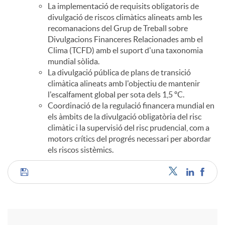
La implementació de requisits obligatoris de
divulgació de riscos climàtics alineats amb les
recomanacions del Grup de Treball sobre
Divulgacions Financeres Relacionades amb el
Clima (TCFD) amb el suport d'una taxonomia
mundial sòlida.
La divulgació pública de plans de transició
climàtica alineats amb l'objectiu de mantenir
l'escalfament global per sota dels 1,5 ºC.
Coordinació de la regulació financera mundial en
els àmbits de la divulgació obligatòria del risc
climàtic i la supervisió del risc prudencial, com a
motors crítics del progrés necessari per abordar
els riscos sistèmics.
C
o