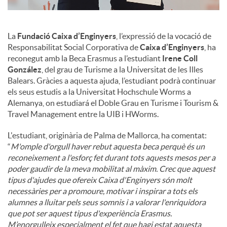
La
Fundació Caixa d’Enginyers
, l’expressió de la vocació de
Responsabilitat Social Corporativa de
Caixa d’Enginyers
, ha
reconegut amb la Beca Erasmus a l’estudiant
Irene Coll
González
, del grau de Turisme a la Universitat de les Illes
Balears. Gràcies a aquesta ajuda, l’estudiant podrà continuar
els seus estudis a la Universitat Hochschule Worms a
Alemanya, on estudiará el Doble Grau en Turisme i Tourism &
Travel Management entre la UIB i HWorms.
L'estudiant, originària de Palma de Mallorca, ha comentat:
“
M'omple d'orgull haver rebut aquesta beca perquè és un
reconeixement a l'esforç fet durant tots aquests mesos per a
poder gaudir de la meva mobilitat al màxim. Crec que aquest
tipus d'ajudes que ofereix Caixa d'Enginyers són molt
necessàries per a promoure, motivar i inspirar a tots els
alumnes a lluitar pels seus somnis i a valorar l'enriquidora
que pot ser aquest tipus d'experiència Erasmus.
M’enorgulleix especialment el fet que hagi estat aquesta