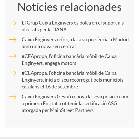
Notícies relacionades
m
El Grup Caixa Enginyers es bolca en el suport als
afectats per la DANA
p
Caixa Enginyers reforça la seva presència a Madrid
amb una nova seu central
a
#CEApropa, l'oficina bancària mòbil de Caixa
Enginyers, engega motors
r
#CEApropa, l'oficina bancària mòbil de Caixa
Enginyers, inicia el seu recorregut pels municipis
catalans el 16 de setembre
t
Caixa Enginyers Gestió renova la seva posició com
a primera Entitat a obtenir la certificació ASG
i
atorgada per MainStreet Partners
r