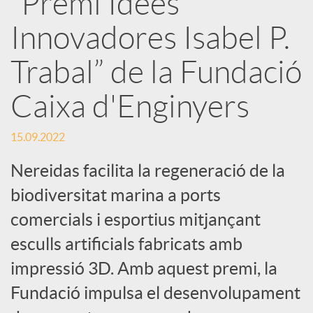
“Premi Idees
Innovadores Isabel P.
c
Trabal” de la Fundació
a
Caixa d'Enginyers
d
15.09.2022
o
Nereidas facilita la regeneració de la
biodiversitat marina a ports
r
comercials i esportius mitjançant
esculls artificials fabricats amb
d
impressió 3D. Amb aquest premi, la
Fundació impulsa el desenvolupament
e