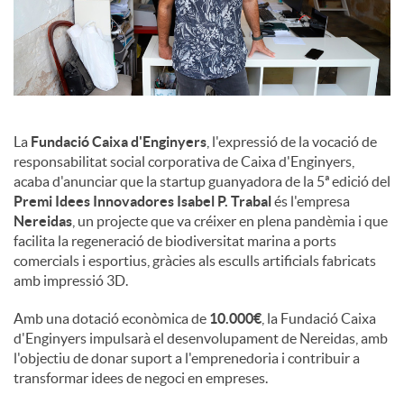
u
t
La
Fundació Caixa d'Enginyers
, l'expressió de la vocació de
s
responsabilitat social corporativa de Caixa d'Enginyers,
acaba d'anunciar que la startup guanyadora de la 5ª edició del
Premi Idees Innovadores Isabel P. Trabal
és l'empresa
Nereidas
, un projecte que va créixer en plena pandèmia i que
facilita la regeneració de biodiversitat marina a ports
comercials i esportius, gràcies als esculls artificials fabricats
amb impressió 3D.
Amb una dotació econòmica de
10.000€
, la Fundació Caixa
d'Enginyers impulsarà el desenvolupament de Nereidas, amb
l'objectiu de donar suport a l'emprenedoria i contribuir a
transformar idees de negoci en empreses.