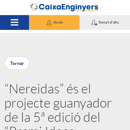
Salta al contingut principal
Accés
Dona't d'alta
P
Tornar
u
“Nereidas” és el
b
projecte guanyador
l
de la 5ª edició del
i