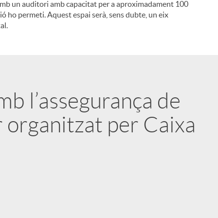
arà amb un auditori amb capacitat per a aproximadament 100
ió ho permeti. Aquest espai serà, sens dubte, un eix
i
al.
l
amb l’assegurança de
r organitzat per Caixa