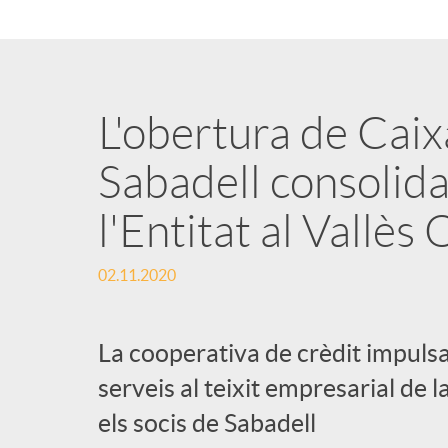
n
g
L'obertura de Caix
u
Sabadell consolida
l'Entitat al Vallès
t
02.11.2020
s
La cooperativa de crèdit impulsa
serveis al teixit empresarial de
els socis de Sabadell