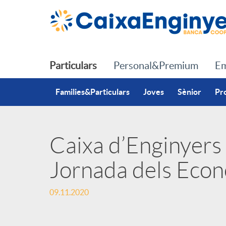
Salta al contingut principal
Particulars
Personal&Premium
Em
Families&Particulars
Joves
Sènior
Pr
Caixa d’Enginyers 
P
Jornada dels Econ
u
09.11.2020
b