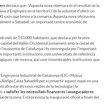
ers
destaca que: “Aquesta nova obertura és el resultat de la
 d'Enginyers en el territori, i de la voluntat d'oferir un
300 socis que tenim a la comarca. Aquesta nova oficina ens
cialment a Sabadell, un important centre econòmic de
amb més de 213.000 habitants, que destaca per la seva
la capital del Vallès Occidental juntament amb la ciutat de
e l'economia de Catalunya i és reconeguda per l'important
uen importants institucions, com universitats de referència
giques i de recerca, així com innombrables institucions que
a l'Enginyeria Industrial de Catalunya (EIC i Mútua
 Antiga Caixa Sabadell per a convertir aquest espai en una
i afrontar els nous reptes de la tecnologia i la
ts a
satisfer les necessitats financeres i asseguradores
ial de la zona. Està prevista la inauguració oficial a finals del