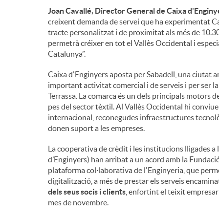
Joan Cavallé, Director General de Caixa d'Enginy
creixent demanda de servei que ha experimentat Caixa
tracte personalitzat i de proximitat als més de 10.
permetrà créixer en tot el Vallès Occidental i espe
Catalunya”.
Caixa d'Enginyers aposta per Sabadell, una ciutat 
important activitat comercial i de serveis i per ser 
Terrassa. La comarca és un dels principals motors d
pes del sector tèxtil. Al Vallès Occidental hi convi
internacional, reconegudes infraestructures tecnolò
donen suport a les empreses.
La cooperativa de crèdit i les institucions lligades 
d’Enginyers) han arribat a un acord amb la Fundació
plataforma col·laborativa de l'Enginyeria, que permet
digitalització, a més de prestar els serveis encamina
dels seus socis i clients
, enfortint el teixit empresar
mes de novembre.