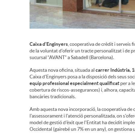
Caixa d'Enginyers
, cooperativa de crèdit i serveis 
de la voluntat d'oferir un tracte personalitzat i de p
sucursal “AVANT” a Sabadell (Barcelona).
Aquesta nova oficina, situada al
carrer Indústria, 
Caixa d'Enginyers posa a la disposició dels seus soc
equip professional especialment qualificat
per a l
cobertura de riscos-assegurances) i, alhora, capacit
bancàries tradicionals.
Amb aquesta nova incorporació, la cooperativa de c
l'assessorament i l'atenció personalitzada, on s'ofer
model de gestió d'èxit que l'Entitat ha decidit impl
Occidental (gairebé un 7% en un any), on gestiona 