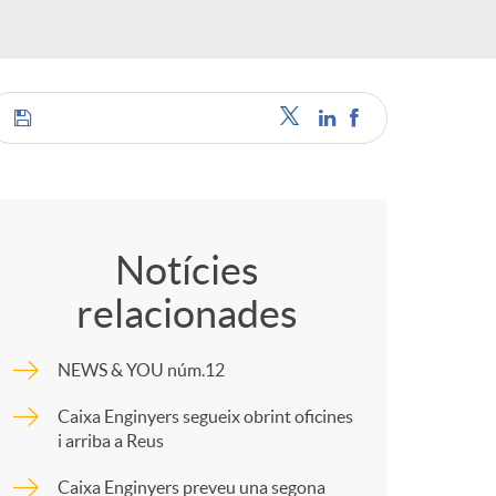
a
C
s
o
Notícies
relacionades
m
NEWS & YOU núm.12
p
Caixa Enginyers segueix obrint oficines
i arriba a Reus
a
Caixa Enginyers preveu una segona