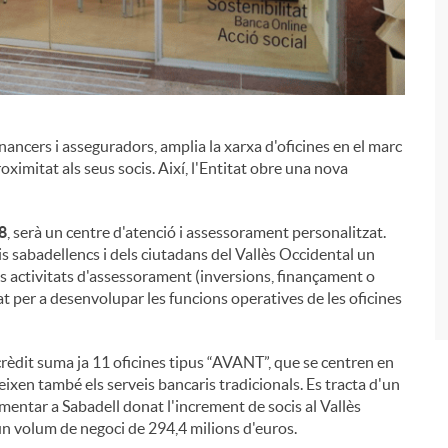
financers i asseguradors, amplia la xarxa d'oficines en el marc
i
roximitat als seus socis. Així, l'Entitat obre una nova
18
, serà un centre d'atenció i assessorament personalitzat.
is sabadellencs i dels ciutadans del Vallès Occidental un
es activitats d'assessorament (inversions, finançament o
at per a desenvolupar les funcions operatives de les oficines
rèdit suma ja 11 oficines tipus “AVANT”, que se centren en
eixen també els serveis bancaris tradicionals. Es tracta d'un
ementar a Sabadell donat l'increment de socis al Vallès
un volum de negoci de 294,4 milions d'euros.