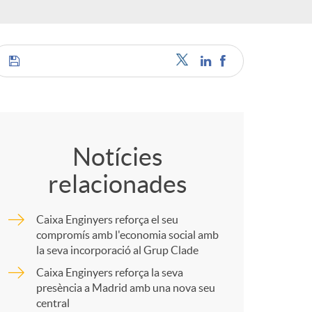
o
r
d
C
'
o
Notícies
i
relacionades
m
d
Caixa Enginyers reforça el seu
p
compromís amb l'economia social amb
la seva incorporació al Grup Clade
i
Caixa Enginyers reforça la seva
a
presència a Madrid amb una nova seu
central