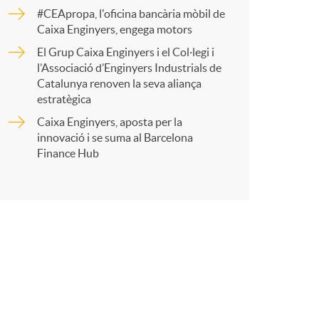
o
r
#CEApropa, l'oficina bancària mòbil de
Caixa Enginyers, engega motors
m
El Grup Caixa Enginyers i el Col·legi i
t
l’Associació d’Enginyers Industrials de
a
Catalunya renoven la seva aliança
estratègica
Caixa Enginyers, aposta per la
innovació i se suma al Barcelona
r
Finance Hub
a
X
a