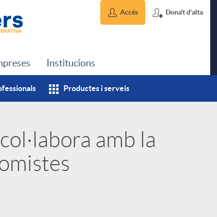
Accés
Dona't d'alta
preses
Institucions
ofessionals
Productes i serveis
col·labora amb la
omistes