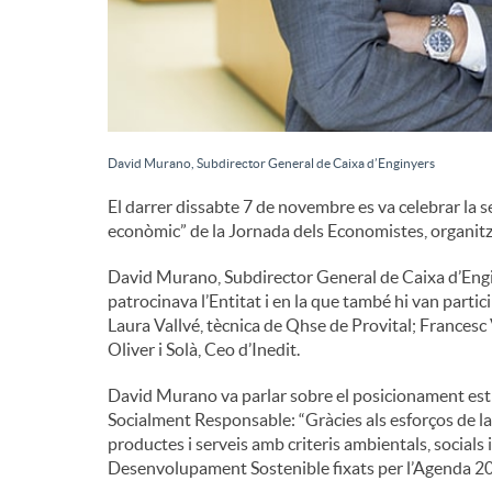
d
e
David Murano, Subdirector General de Caixa d’Enginyers
c
El darrer dissabte 7 de novembre es va celebrar la s
econòmic” de la Jornada dels Economistes, organitz
o
David Murano, Subdirector General de Caixa d’Engin
patrocinava l’Entitat i en la que també hi van partic
n
Laura Vallvé, tècnica de Qhse de Provital; Frances
Oliver i Solà, Ceo d’Inedit.
t
David Murano va parlar sobre el posicionament estra
Socialment Responsable: “Gràcies als esforços de la
productes i serveis amb criteris ambientals, socia
i
Desenvolupament Sostenible fixats per l’Agenda 20