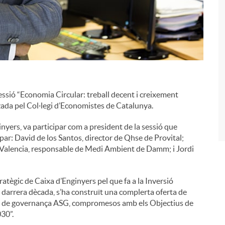
i
essió “Economia Circular: treball decent i creixement
ada pel Col·legi d’Economistes de Catalunya.
yers, va participar com a president de la sessió que
ipar: David de los Santos, director de Qhse de Provital;
c Valencia, responsable de Medi Ambient de Damm; i Jordi
tègic de Caixa d’Enginyers pel que fa a la Inversió
 darrera dècada, s’ha construït una complerta oferta de
ls i de governança ASG, compromesos amb els Objectius de
30”.