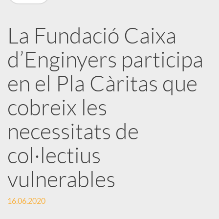
X
a
La Fundació Caixa
d’Enginyers participa
r
en el Pla Càritas que
x
cobreix les
e
necessitats de
col·lectius
s
vulnerables
S
16.06.2020