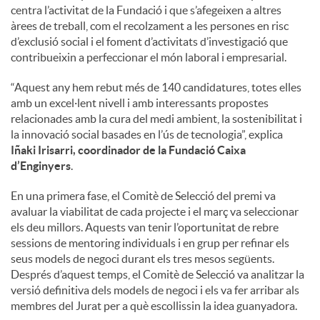
centra l’activitat de la Fundació i que s’afegeixen a altres
àrees de treball, com el recolzament a les persones en risc
d’exclusió social i el foment d’activitats d’investigació que
contribueixin a perfeccionar el món laboral i empresarial.
“Aquest any hem rebut més de 140 candidatures, totes elles
amb un excel·lent nivell i amb interessants propostes
relacionades amb la cura del medi ambient, la sostenibilitat i
la innovació social basades en l’ús de tecnologia”, explica
Iñaki Irisarri, coordinador de la Fundació Caixa
d’Enginyers
.
En una primera fase, el Comitè de Selecció del premi va
avaluar la viabilitat de cada projecte i el març va seleccionar
els deu millors. Aquests van tenir l’oportunitat de rebre
sessions de mentoring individuals i en grup per refinar els
seus models de negoci durant els tres mesos següents.
Després d’aquest temps, el Comitè de Selecció va analitzar la
versió definitiva dels models de negoci i els va fer arribar als
membres del Jurat per a què escollissin la idea guanyadora.