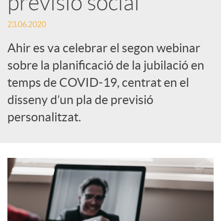
previsió social
c
23.06.2020
Ahir es va celebrar el segon webinar
a
sobre la planificació de la jubilació en
temps de COVID-19, centrat en el
d
disseny d’un pla de previsió
personalitzat.
o
r
d
e