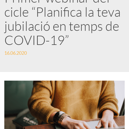
cicle “Planifica la teva
r
jubilació en temps de
x
COVID-19”
e
16.06.2020
s
S
o
c