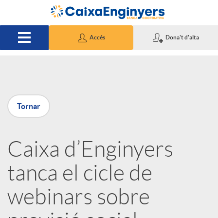
Salta al contingut principal
Accés
Dona't d'alta
P
Tornar
u
Caixa d’Enginyers
b
tanca el cicle de
l
webinars sobre
i