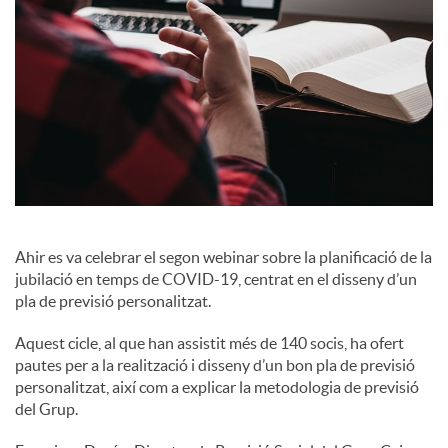
c
o
n
t
Ahir es va celebrar el segon webinar sobre la planificació de la
jubilació en temps de COVID-19, centrat en el disseny d’un
i
pla de previsió personalitzat.
Aquest cicle, al que han assistit més de 140 socis, ha ofert
n
pautes per a la realització i disseny d’un bon pla de previsió
personalitzat, així com a explicar la metodologia de previsió
del Grup.
g