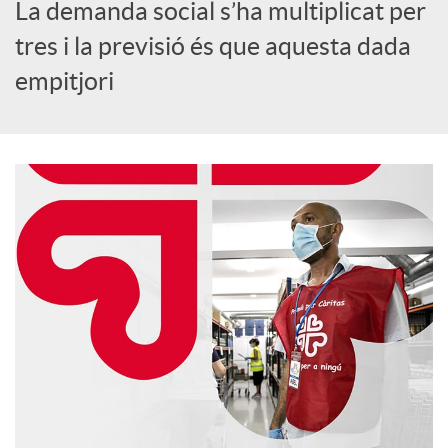
o
La demanda social s’ha multiplicat per
tres i la previsió és que aquesta dada
c
empitjori
i
a
l
s