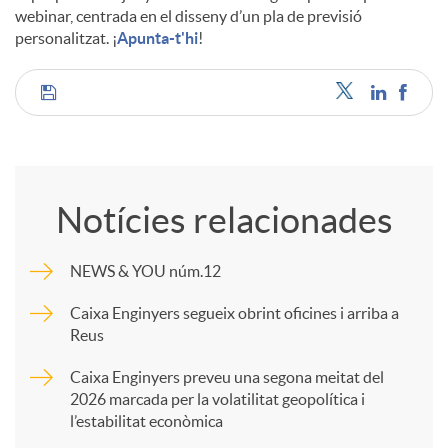
webinar, centrada en el disseny d’un pla de previsió
personalitzat. ¡
Apunta-t'hi
!
C
o
Notícies relacionades
m
NEWS & YOU núm.12
p
Caixa Enginyers segueix obrint oficines i arriba a
Reus
a
Caixa Enginyers preveu una segona meitat del
2026 marcada per la volatilitat geopolítica i
l’estabilitat econòmica
r