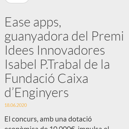
a
Ease apps,
r
guanyadora del Premi
x
Idees Innovadores
e
Isabel P.Trabal de la
Fundació Caixa
s
d’Enginyers
S
18.06.2020
o
El concurs, amb una dotació