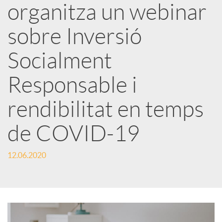
organitza un webinar
x
sobre Inversió
e
Socialment
Responsable i
s
rendibilitat en temps
S
de COVID-19
o
12.06.2020
c
i