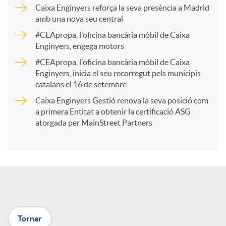
p
Caixa Enginyers reforça la seva presència a Madrid
amb una nova seu central
a
#CEApropa, l'oficina bancària mòbil de Caixa
Enginyers, engega motors
r
#CEApropa, l'oficina bancària mòbil de Caixa
Enginyers, inicia el seu recorregut pels municipis
catalans el 16 de setembre
t
Caixa Enginyers Gestió renova la seva posició com
a primera Entitat a obtenir la certificació ASG
i
atorgada per MainStreet Partners
r
a
Tornar