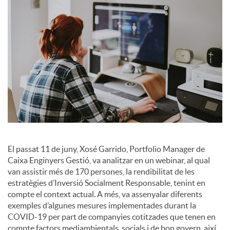
a
l
s
El passat 11 de juny, Xosé Garrido, Portfolio Manager de
Caixa Enginyers Gestió, va analitzar en un webinar, al qual
van assistir més de 170 persones, la rendibilitat de les
estratègies d’Inversió Socialment Responsable, tenint en
compte el context actual. A més, va assenyalar diferents
exemples d’algunes mesures implementades durant la
COVID-19 per part de companyies cotitzades que tenen en
compte factors mediambientals, socials i de bon govern, així