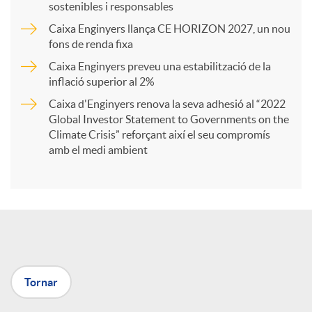
sostenibles i responsables
Caixa Enginyers llança CE HORIZON 2027, un nou
r
fons de renda fixa
Caixa Enginyers preveu una estabilització de la
t
inflació superior al 2%
Caixa d'Enginyers renova la seva adhesió al “2022
i
Global Investor Statement to Governments on the
Climate Crisis” reforçant així el seu compromís
amb el medi ambient
r
a
X
Tornar
a