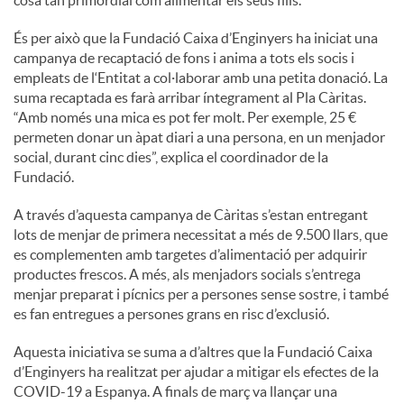
cosa tan primordial com alimentar els seus fills.”
És per això que la Fundació Caixa d’Enginyers ha iniciat una
campanya de recaptació de fons i anima a tots els socis i
empleats de l‘Entitat a col·laborar amb una petita donació. La
suma recaptada es farà arribar íntegrament al Pla Càritas.
“Amb només una mica es pot fer molt. Per exemple, 25 €
permeten donar un àpat diari a una persona, en un menjador
social, durant cinc dies”, explica el coordinador de la
Fundació.
A través d’aquesta campanya de Càritas s’estan entregant
lots de menjar de primera necessitat a més de 9.500 llars, que
es complementen amb targetes d’alimentació per adquirir
productes frescos. A més, als menjadors socials s’entrega
menjar preparat i pícnics per a persones sense sostre, i també
es fan entregues a persones grans en risc d’exclusió.
Aquesta iniciativa se suma a d’altres que la Fundació Caixa
d’Enginyers ha realitzat per ajudar a mitigar els efectes de la
COVID-19 a Espanya. A finals de març va llançar una