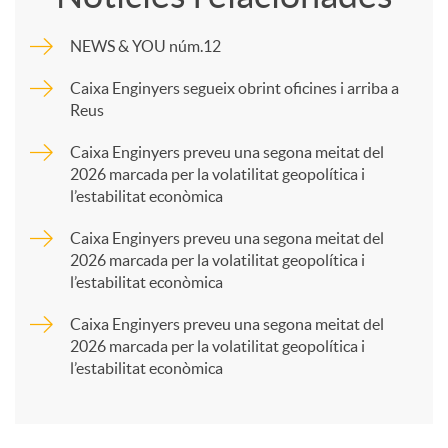
m
NEWS & YOU núm.12
p
Caixa Enginyers segueix obrint oficines i arriba a
Reus
a
Caixa Enginyers preveu una segona meitat del
2026 marcada per la volatilitat geopolítica i
l’estabilitat econòmica
r
Caixa Enginyers preveu una segona meitat del
2026 marcada per la volatilitat geopolítica i
t
l’estabilitat econòmica
Caixa Enginyers preveu una segona meitat del
i
2026 marcada per la volatilitat geopolítica i
l’estabilitat econòmica
r