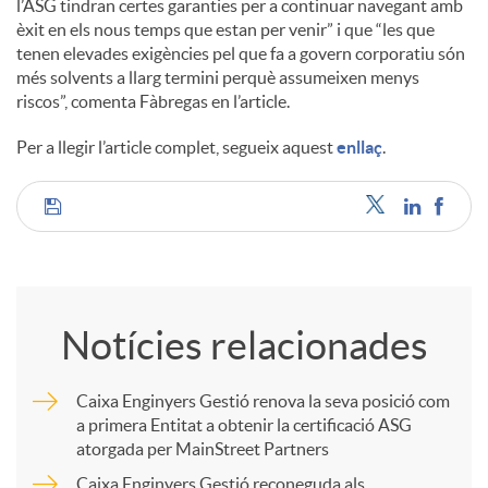
l’ASG tindran certes garanties per a continuar navegant amb
èxit en els nous temps que estan per venir” i que “les que
tenen elevades exigències pel que fa a govern corporatiu són
més solvents a llarg termini perquè assumeixen menys
riscos”, comenta Fàbregas en l’article.
Per a llegir l’article complet, segueix aquest
enllaç
.
C
o
Notícies relacionades
m
Caixa Enginyers Gestió renova la seva posició com
a primera Entitat a obtenir la certificació ASG
p
atorgada per MainStreet Partners
Caixa Enginyers Gestió reconeguda als