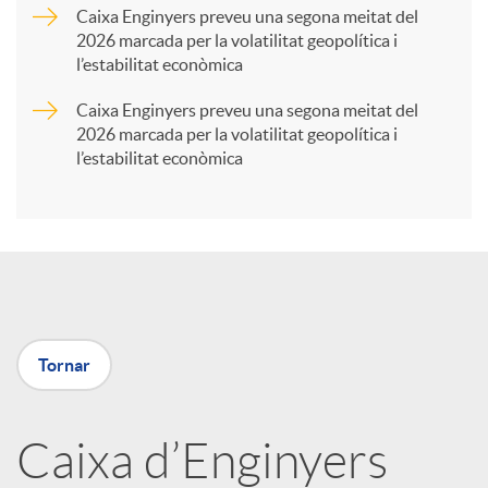
Caixa Enginyers preveu una segona meitat del
2026 marcada per la volatilitat geopolítica i
t
l’estabilitat econòmica
Caixa Enginyers preveu una segona meitat del
i
2026 marcada per la volatilitat geopolítica i
l’estabilitat econòmica
r
a
X
Tornar
a
Caixa d’Enginyers
r