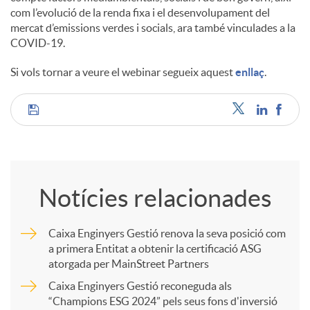
com l’evolució de la renda fixa i el desenvolupament del
mercat d’emissions verdes i socials, ara també vinculades a la
COVID-19.
Si vols tornar a veure el webinar segueix aquest
enllaç
.
C
o
Notícies relacionades
m
Caixa Enginyers Gestió renova la seva posició com
a primera Entitat a obtenir la certificació ASG
p
atorgada per MainStreet Partners
Caixa Enginyers Gestió reconeguda als
a
“Champions ESG 2024” pels seus fons d'inversió