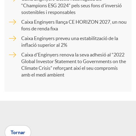
a
“Champions ESG 2024” pels seus fons d'inversió
sostenibles i responsables
Caixa Enginyers llança CE HORIZON 2027, un nou
r
fons de renda fixa
Caixa Enginyers preveu una estabilització de la
t
inflació superior al 2%
Caixa d'Enginyers renova la seva adhesió al “2022
i
Global Investor Statement to Governments on the
Climate Crisis” reforçant així el seu compromís
amb el medi ambient
r
a
X
Tornar