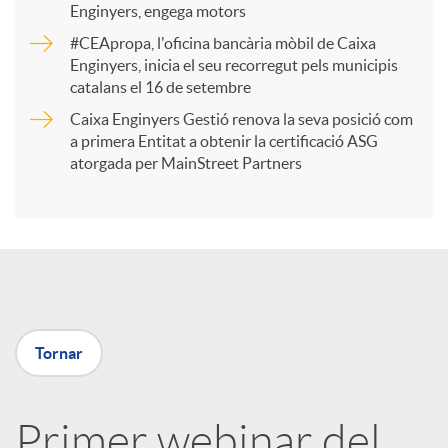
Enginyers, engega motors
r
#CEApropa, l'oficina bancària mòbil de Caixa
Enginyers, inicia el seu recorregut pels municipis
catalans el 16 de setembre
t
Caixa Enginyers Gestió renova la seva posició com
a primera Entitat a obtenir la certificació ASG
i
atorgada per MainStreet Partners
r
a
Tornar
X
a
Primer webinar del