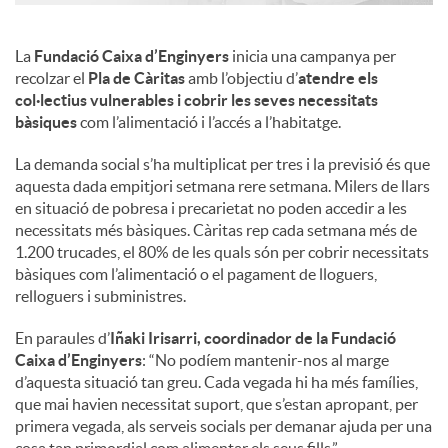
La
Fundació Caixa d’Enginyers
inicia una campanya per
recolzar el
Pla de Càritas
amb l’objectiu d’
atendre els
col·lectius vulnerables i cobrir les seves necessitats
bàsiques
com l’alimentació i l’accés a l’habitatge.
La demanda social s’ha multiplicat per tres i la previsió és que
aquesta dada empitjori setmana rere setmana. Milers de llars
en situació de pobresa i precarietat no poden accedir a les
necessitats més bàsiques. Càritas rep cada setmana més de
1.200 trucades, el 80% de les quals són per cobrir necessitats
bàsiques com l’alimentació o el pagament de lloguers,
relloguers i subministres.
En paraules d’
Iñaki Irisarri, coordinador de la Fundació
Caixa d’Enginyers
: “No podíem mantenir-nos al marge
d’aquesta situació tan greu. Cada vegada hi ha més famílies,
que mai havien necessitat suport, que s’estan apropant, per
primera vegada, als serveis socials per demanar ajuda per una