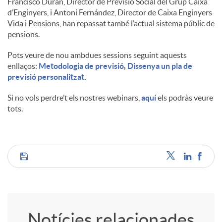
Francisco Durán, Director de Previsió Social del Grup Caixa
d’Enginyers, i Antoni Fernández, Director de Caixa Enginyers
u
Vida i Pensions, han repassat també l’actual sistema públic de
pensions.
t
Pots veure de nou ambdues sessions seguint aquests
enllaços:
Metodologia de previsió
,
Dissenya un pla de
previsió personalitzat
.
s
Si no vols perdre’t els nostres webinars,
aquí
els podràs veure
tots.
C
o
Notícies relacionades