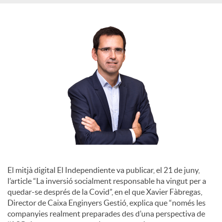
S
o
c
i
a
l
El mitjà digital El Independiente va publicar, el 21 de juny,
l’article “La inversió socialment responsable ha vingut per a
quedar-se després de la Covid”, en el que Xavier Fàbregas,
s
Director de Caixa Enginyers Gestió, explica que “només les
companyies realment preparades des d’una perspectiva de