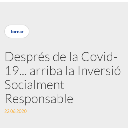
a
X
Tornar
a
Després de la Covid-
r
19... arriba la Inversió
x
Socialment
e
Responsable
22.06.2020
s