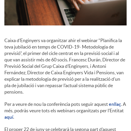
i
a
Caixa d’Enginyers va organitzar ahir el webinar “Planifica la
teva jubilació en temps de COVID-19- Metodologia de
l
previsió”, el primer del cicle centrat en la previsió social i al
que van assistir més de 60 socis. Francesc Durán, Director de
Previsió Social del Grup Caixa d’Enginyers, i Antoni
s
Fernández, Director de Caixa Enginyers Vida i Pensions, van
explicar la metodologia de previsió per a la realització d’un
pla de jubilació i van repassar l’actual sistema públic de
pensions.
Per a veure de nou la conferència pots seguir aquest
enllaç
. A
més, podràs veure tots els webinars organitzats per l’Entitat
aquí
.
El proper 22 de juny se celebrarà la segona part d’aquest