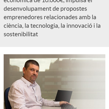
econòmica de 10.000€, impulsa el
c
desenvolupament de propostes
emprenedores relacionades amb la
i
ciència, la tecnologia, la innovació i la
sostenibilitat
a
l
s