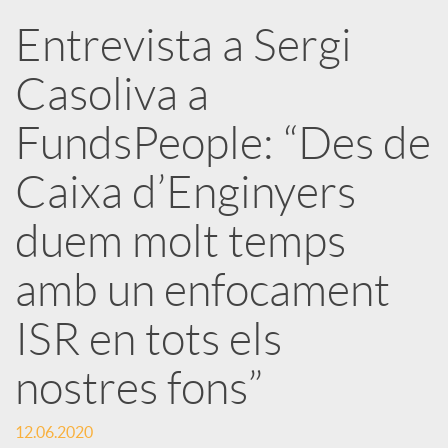
Entrevista a Sergi
r
Casoliva a
x
FundsPeople: “Des de
e
Caixa d’Enginyers
duem molt temps
s
amb un enfocament
S
ISR en tots els
o
nostres fons”
c
12.06.2020