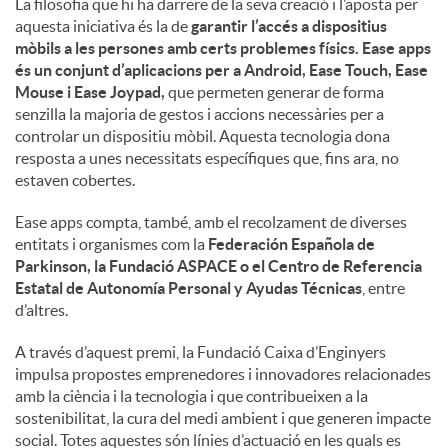
La filosofia que hi ha darrere de la seva creació i l’aposta per
aquesta iniciativa és la de
garantir l’accés a dispositius
mòbils a les persones amb certs problemes físics. Ease apps
és un conjunt d’aplicacions per a Android, Ease Touch, Ease
Mouse i Ease Joypad,
que permeten generar de forma
senzilla la majoria de gestos i accions necessàries per a
controlar un dispositiu mòbil. Aquesta tecnologia dona
resposta a unes necessitats específiques que, fins ara, no
estaven cobertes.
Ease apps compta, també, amb el recolzament de diverses
entitats i organismes com la
Federación Española de
Parkinson, la Fundació ASPACE o el Centro de Referencia
Estatal de Autonomía Personal y Ayudas Técnicas
, entre
d’altres.
A través d’aquest premi, la Fundació Caixa d’Enginyers
impulsa propostes emprenedores i innovadores relacionades
amb la ciència i la tecnologia i que contribueixen a la
sostenibilitat, la cura del medi ambient i que generen impacte
social. Totes aquestes són línies d’actuació en les quals es