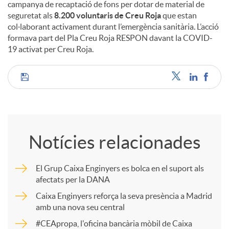
campanya de recaptació de fons per dotar de material de
seguretat als
8.200 voluntaris de Creu Roja
que estan
col·laborant activament durant l’emergència sanitària. L’acció
formava part del Pla Creu Roja RESPON davant la COVID-
19 activat per Creu Roja.
C
o
Notícies relacionades
m
El Grup Caixa Enginyers es bolca en el suport als
afectats per la DANA
p
Caixa Enginyers reforça la seva presència a Madrid
amb una nova seu central
a
#CEApropa, l'oficina bancària mòbil de Caixa