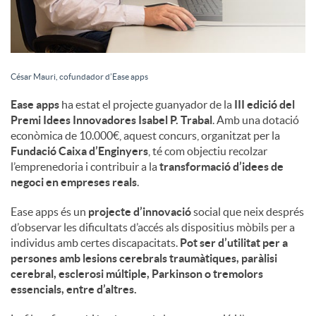
César Mauri, cofundador d’Ease apps
Ease apps
ha estat el projecte guanyador de la
III edició del
Premi Idees Innovadores Isabel P. Trabal
. Amb una dotació
econòmica de 10.000€, aquest concurs, organitzat per la
Fundació Caixa d’Enginyers
, té com objectiu recolzar
l’emprenedoria i contribuir a la
transformació d’idees de
negoci en empreses reals
.
Ease apps és un
projecte d’innovació
social que neix després
d’observar les dificultats d’accés als dispositius mòbils per a
individus amb certes discapacitats.
Pot ser d’utilitat per a
persones amb lesions cerebrals traumàtiques, paràlisi
cerebral, esclerosi múltiple, Parkinson o tremolors
essencials, entre d’altres.