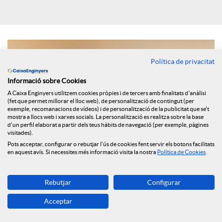
i
a
Política de privacitat
Informació sobre Cookies
l
A Caixa Enginyers utilitzem cookies pròpies i de tercers amb finalitats d'anàlisi
(fet que permet millorar el lloc web), de personalització de contingut (per
exemple, recomanacions de vídeos) i de personalització de la publicitat que se't
s
mostra a llocs web i xarxes socials. La personalització es realitza sobre la base
d'un perfil elaborat a partir dels teus hàbits de navegació (per exemple, pàgines
visitades).
Pots acceptar, configurar o rebutjar l'ús de cookies fent servir els botons facilitats
en aquest avís. Si necessites més informació visita la nostra
Política de Cookies
.
Rebutjar
Configurar
Els principals selectors d’Espanya han assenyalat per al mitjà
Acceptar
digital FundsPeople quines variacions ha portat aquesta crisi
en la seva manera de treballar i quin tipus de comunicació