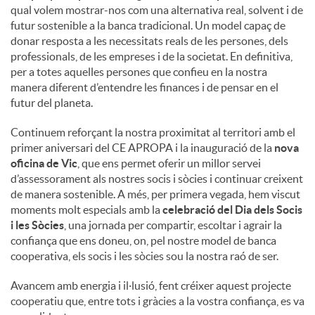
qual volem mostrar-nos com una alternativa real, solvent i de
futur sostenible a la banca tradicional. Un model capaç de
donar resposta a les necessitats reals de les persones, dels
professionals, de les empreses i de la societat. En definitiva,
per a totes aquelles persones que confieu en la nostra
manera diferent d’entendre les finances i de pensar en el
futur del planeta.
Continuem reforçant la nostra proximitat al territori amb el
primer aniversari del CE APROPA i la inauguració de la
nova
oficina de Vic
, que ens permet oferir un millor servei
d’assessorament als nostres socis i sòcies i continuar creixent
de manera sostenible. A més, per primera vegada, hem viscut
moments molt especials amb la
celebració del Dia dels Socis
i les Sòcies
, una jornada per compartir, escoltar i agrair la
confiança que ens doneu, on, pel nostre model de banca
cooperativa, els socis i les sòcies sou la nostra raó de ser.
Avancem amb energia i il·lusió, fent créixer aquest projecte
cooperatiu que, entre tots i gràcies a la vostra confiança, es va