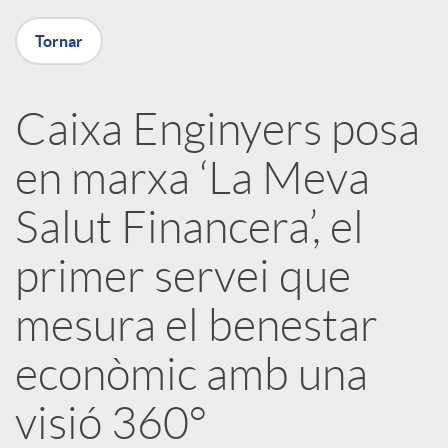
X
Tornar
a
Caixa Enginyers posa
r
en marxa ‘La Meva
x
Salut Financera’, el
e
primer servei que
mesura el benestar
s
econòmic amb una
S
visió 360°