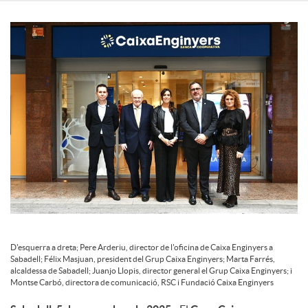
c
o
n
t
i
D'esquerra a dreta; Pere Arderiu, director de l'oficina de Caixa Enginyers a
n
Sabadell; Félix Masjuan, president del Grup Caixa Enginyers; Marta Farrés,
alcaldessa de Sabadell; Juanjo Llopis, director general el Grup Caixa Enginyers; i
Montse Carbó, directora de comunicació, RSC i Fundació Caixa Enginyers
g