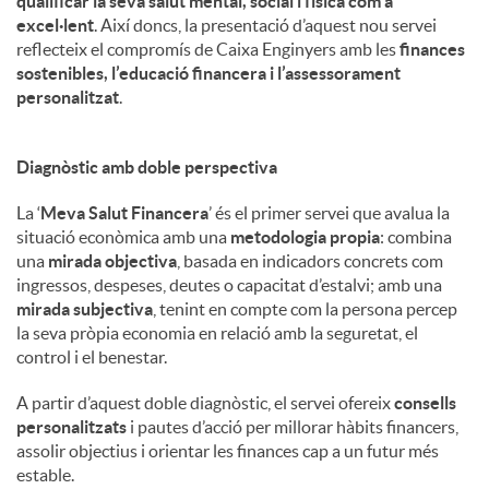
qualificar la seva salut mental, social i física com a
excel·lent
. Així doncs, la presentació d’aquest nou servei
reflecteix el compromís de Caixa Enginyers amb les
finances
sostenibles, l’educació financera i l’assessorament
personalitzat
.
Diagnòstic amb doble perspectiva
La ‘
Meva Salut Financera
’ és el primer servei que avalua la
situació econòmica amb una
metodologia propia
: combina
una
mirada objectiva
, basada en indicadors concrets com
ingressos, despeses, deutes o capacitat d’estalvi; amb una
mirada subjectiva
, tenint en compte com la persona percep
la seva pròpia economia en relació amb la seguretat, el
control i el benestar.
A partir d’aquest doble diagnòstic, el servei ofereix
consells
personalitzats
i pautes d’acció per millorar hàbits financers,
assolir objectius i orientar les finances cap a un futur més
estable.