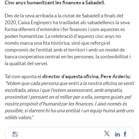
Cinc anys humanitzant les finances a Sabadell.
Des de la seva arribada a la ciutat de Sabadell a finals del
2020, Caixa Enginyers ha traslladat als sabadellencs la seva
forma diferent d'entendre i fer finances i com aquestes es
poden humanitzar. La celebració d'aquests cinc anys no
només marca una fita històrica, sinó que reforça el
compromís de l'entitat amb el territori i amb un model de
banca cooperativa centrat en les persones, la sostenibilitat i
la qualitat del servei.
Tal com apunta el
director d'aquesta oficina, Pere Arderiu
:
"Volem que cada persona que entri a la nostra oficina se senti
escoltada, atesa i que l'estem assessorant, amb empatia,
proximitat i pensant en el millor per a ella, sempre guiats pel
nostre propòsit d'humanitzar les finances. I això només és
possible, si darrere hi ha una entitat i un equip humà amb uns
sòlids valors.”