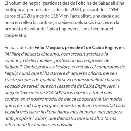
El volum de negoci gestionat des de l'oficina de Sabadell s'ha
multiplicat per més de sis des del 2020, passant dels 19M
euros el 2020 a més de 118M en l'actualitat, una dada que
posa en relleu la confiança creixent dels socis i sòcies en la
proposta de valor de Caixa Enginyers, i en el seu model
cooperatiu.
En paraules de
Fèlix Masjuan, president de Caixa Enginyers:
"Al llarg d'aquests cinc anys, hem crescut gràcies a la
confiança de les famílies, professionals i empreses de
Sabadell. També gràcies a l'esforç, el treball i el compromís de
l'equip humà que hi ha darrere d' aquesta oficina, pel seu
tracte proper i de qualitat, la seva professionalitat i la seva
vocació de servei, que són l'essència de Caixa Enginyers.” I
afegeix "avui més de 216.000 socis i sòcies a tot el país
confien en el nostre model de banca cooperativa. Un model
que creix cada any perquè connecta amb una necessitat cada
vegada més clara: la d'una banca més humana, més propera,
amb propòsit i valors, que demostra que una altra forma
diferent de fer finances és possible"
.