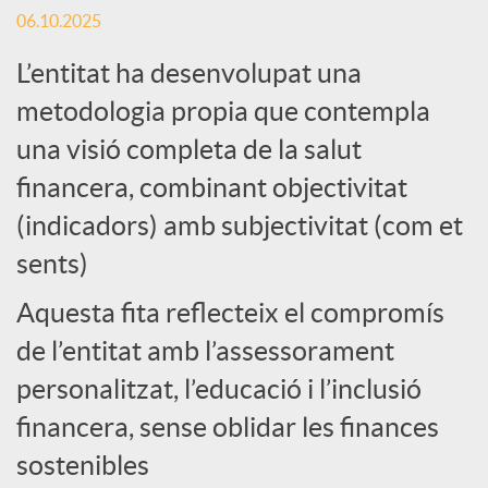
o
06.10.2025
L’entitat ha desenvolupat una
c
metodologia propia que contempla
i
una visió completa de la salut
financera, combinant objectivitat
a
(indicadors) amb subjectivitat (com et
sents)
l
Aquesta fita reflecteix el compromís
de l’entitat amb l’assessorament
s
personalitzat, l’educació i l’inclusió
financera, sense oblidar les finances
sostenibles