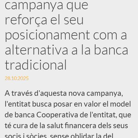
e
campanya que
reforça el seu
s
posicionament com a
S
alternativa a la banca
o
tradicional
c
28.10.2025
A través d'aquesta nova campanya,
i
l'entitat busca posar en valor el model
de banca Cooperativa de l'entitat, que
a
té cura de la salut financera dels seus
socis i sòcies, sense oblidar la del