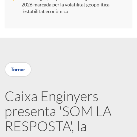
i
2026 marcada per la volatilitat geopolítica i
l’estabilitat econòmica
r
a
X
Tornar
a
Caixa Enginyers
r
presenta 'SOM LA
x
RESPOSTA', la