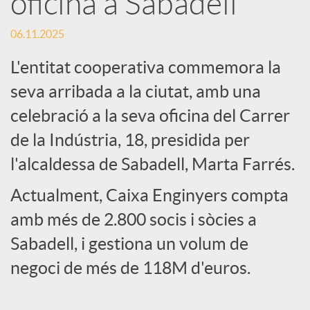
oficina a Sabadell
c
06.11.2025
L'entitat cooperativa commemora la
a
seva arribada a la ciutat, amb una
celebració a la seva oficina del Carrer
d
de la Indústria, 18, presidida per
l'alcaldessa de Sabadell, Marta Farrés.
o
Actualment, Caixa Enginyers compta
r
amb més de 2.800 socis i sòcies a
Sabadell, i gestiona un volum de
d
negoci de més de 118M d'euros.
e