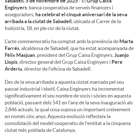
Sabadell, 5 de novembre de 2025
- El
Grup Caixa
Enginyers
, banca cooperativa de serveis financers i
u
asseguradors,
ha celebrat el cinquè aniversari de la seva
arribada a la ciutat de Sabadell
, ubicada al Carrer de la
Indústria, 18, en ple cor de la ciutat.
t
L'acte commemoratiu ha comptat amb la presència de
Marta
Farrés
, alcaldessa de Sabadell, que ha estat acompanyada de
s
Fèlix Masjuan
, president del Grup Caixa Enginyers,
Juanjo
Llopis
, director general del Grup Caixa Enginyers i
Pere
Arderiu
, director de l'oficina de Sabadell.
Des de la seva arribada a aquesta ciutat marcada pel seu
passat industrial i tèxtil, Caixa Enginyers ha incrementat
significativament el seu nombre de socis i sòcies en aquesta
població, passant dels 541 en l'any de la seva inauguració als
2.846 actuals, la qual cosa suposa un important creixement
en només cinc anys. Aquesta evolució reflecteix la
consolidació del model cooperatiu de l'entitat a la cinquena
ciutat més poblada de Catalunya.