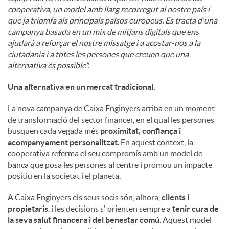
cooperativa, un model amb llarg recorregut al nostre país i
que ja triomfa als principals països europeus. Es tracta d'una
campanya basada en un mix de mitjans digitals que ens
ajudarà a reforçar el nostre missatge i a acostar-nos a la
ciutadania i a totes les persones que creuen que una
alternativa és possible".
Una alternativa en un mercat tradicional.
La nova campanya de Caixa Enginyers arriba en un moment
de transformació del sector financer, en el qual les persones
busquen cada vegada més
proximitat, confiança i
acompanyament personalitzat
. En aquest context, la
cooperativa referma el seu compromís amb un model de
banca que posa les persones al centre i promou un impacte
positiu en la societat i el planeta.
A Caixa Enginyers els seus socis són, alhora,
clients i
propietaris
, i les decisions s' orienten sempre a
tenir cura de
la seva salut financera i del benestar comú
. Aquest model