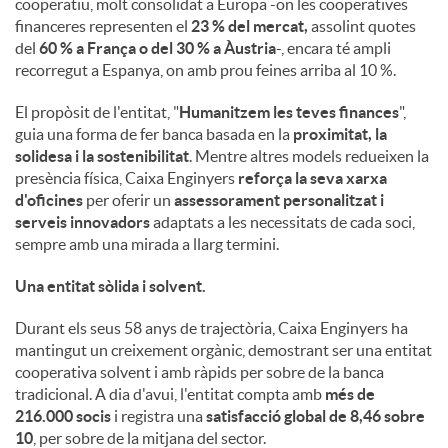
cooperatiu, molt consolidat a Europa -on les cooperatives
financeres representen el
23 % del mercat,
assolint quotes
del
60 % a França o del 30 % a Àustria
-, encara té ampli
recorregut a Espanya, on amb prou feines arriba al 10 %.
El propòsit de l'entitat, "
Humanitzem les teves finances
",
guia una forma de fer banca basada en la
proximitat, la
solidesa i la sostenibilitat
. Mentre altres models redueixen la
presència física, Caixa Enginyers
reforça la seva xarxa
d'oficines
per oferir un
assessorament personalitzat i
serveis innovadors
adaptats a les necessitats de cada soci,
sempre amb una mirada a llarg termini.
Una entitat sòlida i solvent.
Durant els seus 58 anys de trajectòria, Caixa Enginyers ha
mantingut un creixement orgànic, demostrant ser una entitat
cooperativa solvent i amb ràpids per sobre de la banca
tradicional. A dia d'avui, l'entitat compta amb
més de
216.000 socis
i registra una
satisfacció global de 8,46 sobre
10
, per sobre de la mitjana del sector.