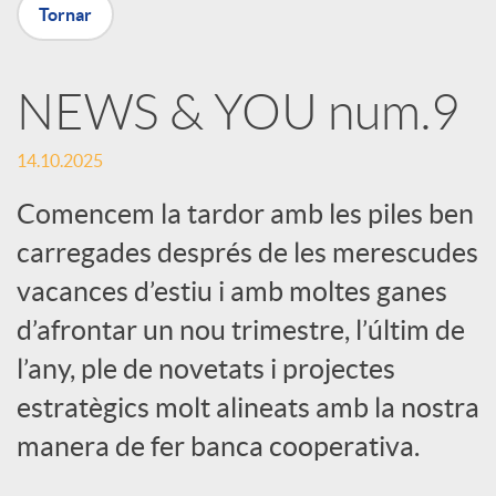
Tornar
a
NEWS & YOU num.9
r
14.10.2025
x
Comencem la tardor amb les piles ben
carregades després de les merescudes
e
vacances d’estiu i amb moltes ganes
d’afrontar un nou trimestre, l’últim de
s
l’any, ple de novetats i projectes
S
estratègics molt alineats amb la nostra
manera de fer banca cooperativa.
o