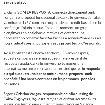
Serveis al Soci.
El claim '
SOM LA RESPOSTA
' connecta directament amb
l'origen i el propòsit fundacional de Caixa Enginyers. L'entitat
va néixer el 1967, com una cooperativa de crèdit basada en la
confiança i l'ajuda mútua. En aquell moment, un grup
d'enginyers en posicions directives va detectar una
necessitat no coberta:
facilitar l'accés a serveis financers als
nou graduats per impulsar els seus projectes professionals.
Avui, l'entitat està oberta a tothom, i 58 anys després,
aquesta campanya referma aquest mateix esperit de
resposta i ajuda. Caixa Enginyers no és només una
alternativa més en el mercat financer, sinó que és l
a resposta
als qui busquen una banca més humana, propera i amb
propòsit. Una banca centrada en les persones i per a les
persones.
Segons
Cristina Vargas, responsable de Màrqueting de
Caixa Enginyers
,
"aquesta campanya és fruit del treball en
equip i del ferm convenciment que els valors de la banca