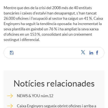
Mentre que des de la crisi del 2008 més de 40 entitats
bancàries i caixes d'estalvi han desaparegut, s'han tancat
26.000 oficines i l'ocupació al sector ha caigut un 41 %, Caixa
Enginyers ha seguit la tendència oposada: ha incrementat la
seva plantilla en gairebé un 76 % i ha ampliat la seva xarxa
d'oficines en un 153 %, consolidant així un creixement
sostingut i diferencial.
C
o
Notícies relacionades
m
NEWS & YOU núm.12
p
Caixa Enginyers segueix obrint oficines i arriba a