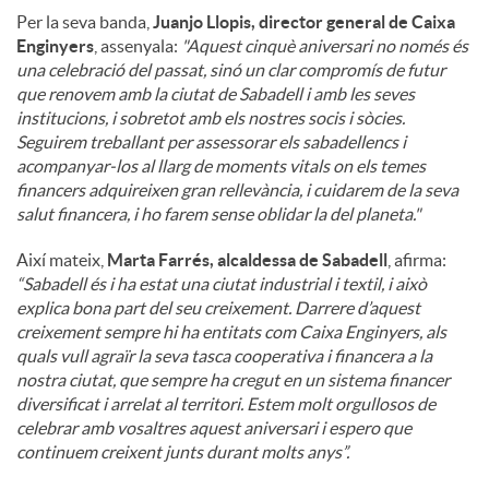
Per la seva banda,
Juanjo Llopis, director general de Caixa
Enginyers
, assenyala:
"Aquest cinquè aniversari no només és
una celebració del passat, sinó un clar compromís de futur
que renovem amb la ciutat de Sabadell i amb les seves
institucions, i sobretot amb els nostres socis i sòcies.
Seguirem treballant per assessorar els sabadellencs i
acompanyar-los al llarg de moments vitals on els temes
financers adquireixen gran rellevància, i cuidarem de la seva
salut financera, i ho farem sense oblidar la del planeta."
Així mateix,
Marta Farrés, alcaldessa de Sabadell
, afirma:
“Sabadell és i ha estat una ciutat industrial i textil, i això
explica bona part del seu creixement. Darrere d’aquest
creixement sempre hi ha entitats com Caixa Enginyers, als
quals vull agraïr la seva tasca cooperativa i financera a la
nostra ciutat, que sempre ha cregut en un sistema financer
diversificat i arrelat al territori. Estem molt orgullosos de
celebrar amb vosaltres aquest aniversari i espero que
continuem creixent junts durant molts anys”.