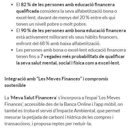
El
82 % de les persones amb educació financera
qualificada
considera la seva alfabetització bona o
excel·lent, davant de menys del 20 % entre els qui
tenen un nivell pobre o molt pobre.
El
90 % de les persones amb bona educació financera
està activament millorant els seus hàbits financers,
enfront del 68 % amb baixa alfabetització.
Les persones amb bona o excel·lent educació financera
tenen fins a
7 vegades més probabilitats de qualificar
la seva salut mental, social i física com a excel·lent.
Integració amb “Les Meves Finances” i compromís
sostenible
La ‘
Meva Salut Financera
’ s’incorpora a l’espai ‘Les Meves
Finances’, accessible des de la Banca Online i l’app mòbil, on
també es troba el servei d’Impacte Ambiental, que permet
mesurar la petjada de carboni i hídrica de les compres i
transaccions, i proposa reptes per reduir-la.