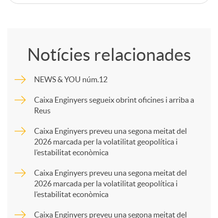
C
o
Notícies relacionades
m
NEWS & YOU núm.12
p
Caixa Enginyers segueix obrint oficines i arriba a
Reus
a
Caixa Enginyers preveu una segona meitat del
2026 marcada per la volatilitat geopolítica i
l’estabilitat econòmica
r
Caixa Enginyers preveu una segona meitat del
2026 marcada per la volatilitat geopolítica i
t
l’estabilitat econòmica
Caixa Enginyers preveu una segona meitat del