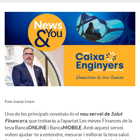
c
i
a
l
s
Foto Juanjo Llopis
Una de les principals novetats és el
nou servei de
Salut
Financera
, que trobaràs a l’apartat Les meves Finances de la
teva Banca
ONLINE
i Banca
MOBILE
. Amb aquest servei,
volem ajudar-te a entendre, mesurar i millorar la teva salut