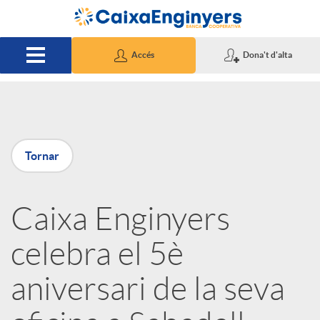
Salta al contingut principal
Accés
Dona't d'alta
P
Tornar
u
Caixa Enginyers
b
celebra el 5è
l
aniversari de la seva
i