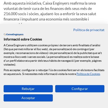
Amb aquesta iniciativa, Caixa Enginyers reafirma la seva
voluntat de tenir cura de les finances dels seus més de
216.000 socis i sòcies, ajudant-los a enfortir la seva salut
financera i impulsant una economia més sostenible i
responsable.
Política de privacitat
Informació sobre Cookies
C
A Caixa Enginyers utilitzem cookies pròpies i de tercers amb finalitats d'anàlisi
(fet que permet millorar el lloc web), de personalització de contingut (per
exemple, recomanacions de vídeos) i de personalització de la publicitat que se't
o
mostra a llocs web i xarxes socials. La personalització es realitza sobre la base
d'un perfil elaborat a partir dels teus hàbits de navegació (per exemple, pàgines
visitades).
Notícies relacionades
Pots acceptar, configurar o rebutjar l'ús de cookies fent servir els botons facilitats
m
en aquest avís. Si necessites més informació visita la nostra
Política de Cookies
.
NEWS & YOU núm.12
p
Rebutjar
Configurar
Caixa Enginyers segueix obrint oficines i arriba a
Reus
Acceptar
a
Caixa Enginyers preveu una segona meitat del