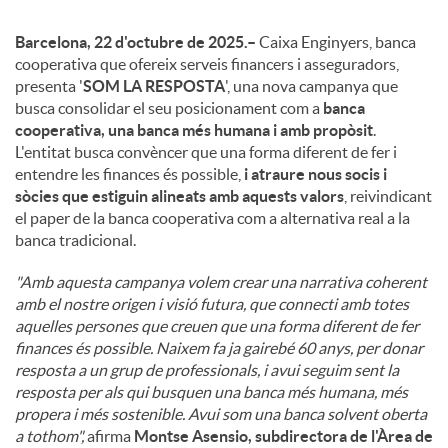
Barcelona, 22 d'octubre de 2025.–
Caixa Enginyers, banca
cooperativa que ofereix serveis financers i asseguradors,
presenta '
SOM LA RESPOSTA
', una nova campanya que
busca consolidar el seu posicionament com a
banca
cooperativa, una banca més humana i amb propòsit
.
L'entitat busca convèncer que una forma diferent de fer i
entendre les finances és possible,
i atraure nous socis i
sòcies que estiguin alineats amb aquests valors
, reivindicant
el paper de la banca cooperativa com a alternativa real a la
banca tradicional.
"Amb aquesta campanya volem crear una narrativa coherent
amb el nostre origen i visió futura, que connecti amb totes
aquelles persones que creuen que una forma diferent de fer
finances és possible. Naixem fa ja gairebé 60 anys, per donar
resposta a un grup de professionals, i avui seguim sent la
resposta per als qui busquen una banca més humana, més
propera i més sostenible. Avui som una banca solvent oberta
a tothom",
afirma
Montse Asensio, subdirectora de l'Àrea de