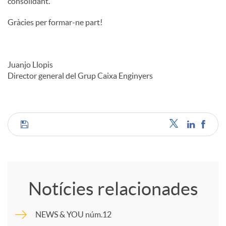
consolidant.
Gràcies per formar-ne part!
Juanjo Llopis
Director general del Grup Caixa Enginyers
C
o
Notícies relacionades
m
NEWS & YOU núm.12