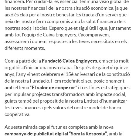
financera. Per cuidar-la, és essencial tenir una visió global de
les nostres finances i de la nostra situació econòmica, ja que
això és clau per al nostre benestar. Es tracta d’un servei que
neix del nostre ferm compromís amb la salut financera dels
nostres socis i sòcies. Espero que et sigui útil i que, juntament
amb tot l'equip de Caixa Enginyers, t'acompanyem,
assessorem i donem respostes a les teves necessitats en els
diferents moments.
Com a patró de la
Fundació Caixa Enginyers
, em sento molt
orgullós d’iniciar una nova etapa. Després de gairebé quinze
anys, l'any vinent celebrem el 15è aniversari de la constitució
de la nostra Fundació. Hem redefinit el seu posicionament
amb el lema “
El valor de cooperar
” i tres línies estratègiques
per impulsar projectes transformadors amb impacte social,
guiats també pel propòsit de la nostra Entitat d'humanitzar
les teves finances i pels valors del nostre model de banca
cooperativa.
Aquesta mirada cap al futur es completa amb la nova
campanya de publicitat digital “Som la Resposta”
, amb la