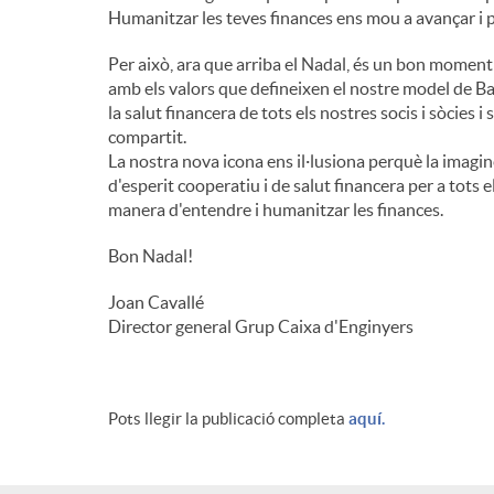
Humanitzar les teves finances ens mou a avançar i 
Per això, ara que arriba el Nadal, és un bon moment
amb els valors que defineixen el nostre model de Ba
la salut financera de tots els nostres socis i sòcies i
compartit.
La nostra nova icona ens il·lusiona perquè la imagi
d'esperit cooperatiu i de salut financera per a tots 
manera d'entendre i humanitzar les finances.
Bon Nadal!
Joan Cavallé
Director general Grup Caixa d'Enginyers
Pots llegir la publicació completa
aquí.