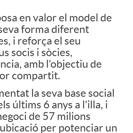
osa en valor el model de
i
 seva forma diferent
s, i reforça el seu
 socis i sòcies,
ncia, amb l'objectiu de
or compartit.
mentat la seva base social
 últims 6 anys a l'illa, i
negoci de 57 milions
 ubicació per potenciar un