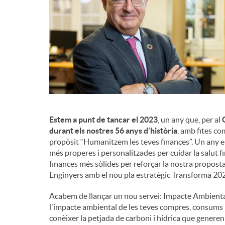
d
e
c
o
Estem a punt de tancar el 2023
, un any que, per al
G
durant els nostres 56 anys d'història
, amb fites co
propòsit “Humanitzem les teves finances”. Un any en
n
més properes i personalitzades per cuidar la salut fi
finances més sòlides per reforçar la nostra proposta
Enginyers amb el nou pla estratègic Transforma 20
t
Acabem de llançar un nou servei: Impacte Ambiental
l'impacte ambiental de les teves compres, consums 
i
conèixer la petjada de carboni i hídrica que generen