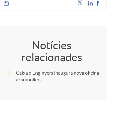
C
o
Notícies
relacionades
m
Caixa d’Enginyers inaugura nova oficina
p
a Granollers
a
r