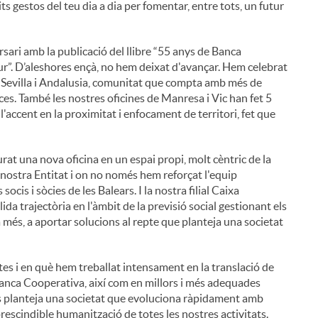
ts gestos del teu dia a dia per fomentar, entre tots, un futur
ri amb la publicació del llibre “55 anys de Banca
ur”. D’aleshores ençà, no hem deixat d'avançar. Hem celebrat
de Sevilla i Andalusia, comunitat que compta amb més de
ces. També les nostres oficines de Manresa i Vic han fet 5
l'accent en la proximitat i enfocament de territori, fet que
at una nova oficina en un espai propi, molt cèntric de la
la nostra Entitat i on no només hem reforçat l'equip
ocis i sòcies de les Balears. I la nostra filial Caixa
da trajectòria en l'àmbit de la previsió social gestionant els
 a més, a aportar solucions al repte que planteja una societat
es i en què hem treballat intensament en la translació de
Banca Cooperativa, així com en millors i més adequades
ens planteja una societat que evoluciona ràpidament amb
rescindible humanització de totes les nostres activitats.