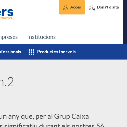
Accés
Dona't d'alta
preses
Institucions
ofessionals
Productes i serveis
m.2
un any que, per al Grup Caixa
 significatiu durant els nostres 56