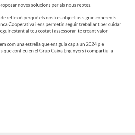
proposar noves solucions per als nous reptes.
 de reflexió perquè els nostres objectius siguin coherents
nca Cooperativa i ens permetin seguir treballant per cuidar
 seguir estant al teu costat i assessorar-te creant valor
i
nem com una estrella que ens guia cap a un 2024 ple
els que confieu en el Grup Caixa Enginyers i compartiu la
l