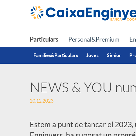
Salta al contingut principal
Particulars
Personal&Premium
Em
Families&Particulars
Joves
Sènior
Pr
NEWS & YOU nu
P
20.12.2023
u
Estem a punt de tancar el 2023, 
b
Enginyers, ha suposat un progrés