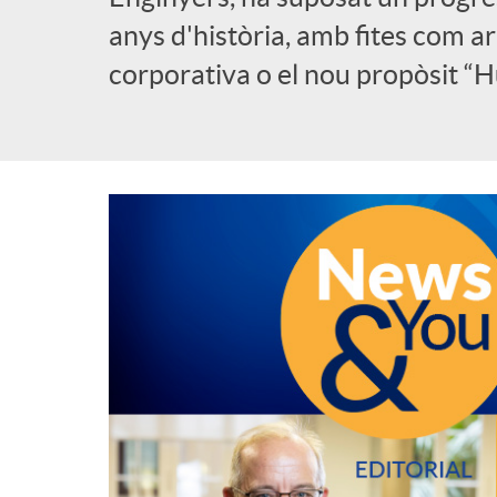
anys d'història, amb fites com ar
l
corporativa o el nou propòsit “H
i
c
a
d
o
r