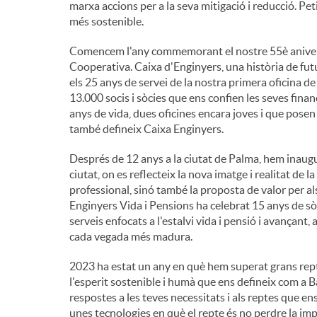
marxa accions per a la seva mitigació i reducció. Peti
més sostenible.
n
Comencem l'any commemorant el nostre 55è aniversa
Cooperativa. Caixa d'Enginyers, una història de fut
g
els 25 anys de servei de la nostra primera oficina 
13.000 socis i sòcies que ens confien les seves finan
anys de vida, dues oficines encara joves i que posen 
u
també defineix Caixa Enginyers.
Després de 12 anys a la ciutat de Palma, hem inaugur
t
ciutat, on es reflecteix la nova imatge i realitat de 
professional, sinó també la proposta de valor per als s
s
Enginyers Vida i Pensions ha celebrat 15 anys de sòli
serveis enfocats a l'estalvi vida i pensió i avançant,
cada vegada més madura.
2023 ha estat un any en què hem superat grans rept
l'esperit sostenible i humà que ens defineix com a 
respostes a les teves necessitats i als reptes que 
unes tecnologies en què el repte és no perdre la imp