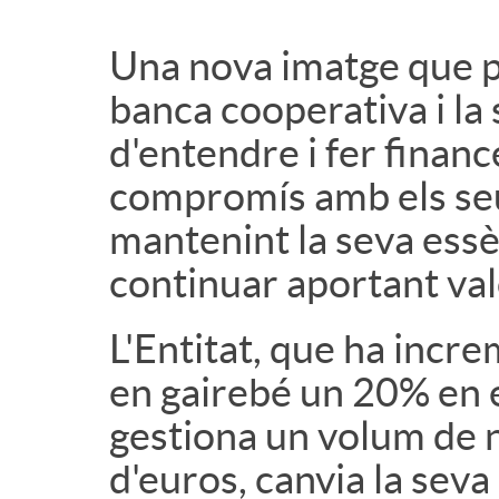
Una nova imatge que p
banca cooperativa i la
d'entendre i fer finance
compromís amb els seus
mantenint la seva essè
continuar aportant val
L'Entitat, que ha incre
en gairebé un 20% en els
gestiona un volum de 
d'euros, canvia la seva