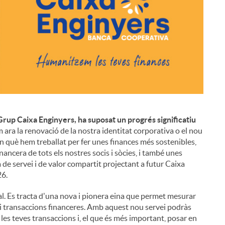
rup Caixa Enginyers, ha suposat un progrés significatiu
i
m ara la renovació de la nostra identitat corporativa o el nou
 què hem treballat per fer unes finances més sostenibles,
nancera de tots els nostres socis i sòcies, i també unes
 de servei i de valor compartit projectant a futur Caixa
26.
. Es tracta d'una nova i pionera eina que permet mesurar
i transaccions financeres. Amb aquest nou servei podràs
 les teves transaccions i, el que és més important, posar en