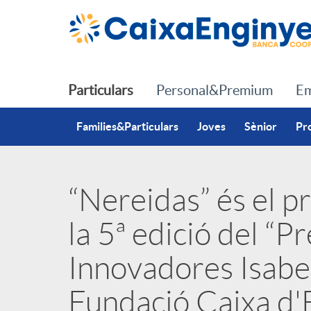
Salta al contingut principal
Particulars
Personal&Premium
Em
Families&Particulars
Joves
Sènior
Pr
“Nereidas” és el p
P
la 5ª edició del “P
u
Innovadores Isabel 
b
Fundació Caixa d'