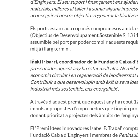
d'Enginyers. El seu suport i finançament ens ajudarà
materials, millores al taller i a sumar alguna impres
aconseguir el nostre objectiu: regenerar la biodive
Els ports estan cada cop més compromesos amb la s
(Objectius de Desenvolupament Sostenible 9, 13 i 14
assumible pel port per poder complir aquests requis
mitjà i llarg termini.
Iñaki Irisarri, coordinador de la Fundació Caixa d
presentades aquest any ha estat molt alta. Nereida
economia circular i en regeneració de biodiversitat
Contribuir a que desenvolupin amb èxit la seva idea
industrial més sostenible, ens enorgulleix
”.
A través d'aquest premi, que aquest any ha rebut 1
impulsar propostes d'emprenedors que tinguin projec
donant prioritat a projectes dels àmbits de l'engin
El 'Premi Idees Innovadores Isabel P. Trabal' compt
Fundació Caixa d'Enginyers i membres de
Peninsul