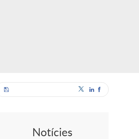
C
o
Notícies