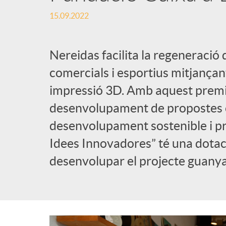
15.09.2022
l
i
Nereidas facilita la regeneració 
comercials i esportius mitjançant
c
impressió 3D. Amb aquest premi,
desenvolupament de propostes 
a
desenvolupament sostenible i pr
Idees Innovadores” té una dotac
d
desenvolupar el projecte guanya
o
r