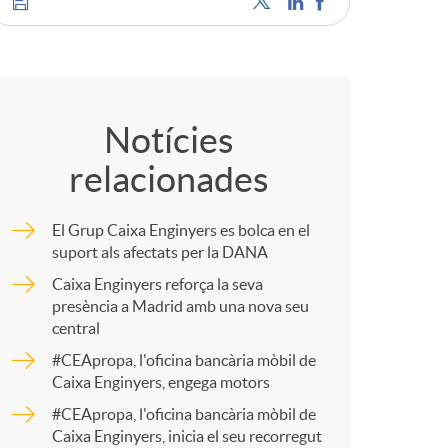
o
m
C
a
o
Notícies
relacionades
m
El Grup Caixa Enginyers es bolca en el
p
suport als afectats per la DANA
Caixa Enginyers reforça la seva
presència a Madrid amb una nova seu
a
central
#CEApropa, l'oficina bancària mòbil de
r
Caixa Enginyers, engega motors
#CEApropa, l'oficina bancària mòbil de
Caixa Enginyers, inicia el seu recorregut