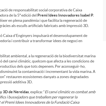
vocació de responsabilitat social corporativa de Caixa
i
dora de la 5ª edició del
Premi Idees Innovadores Isabel P.
réixer en plena pandèmia i que facilita la regeneració de
ràcies als esculls artificials fabricats amb impressió 3D.
ció Caixa d'Enginyers impulsarà el desenvolupament de
edoria i contribuir a transformar idees de negoci en
bilitat ambiental, a la regeneració de la biodiversitat marina
ció del canvi climàtic, quelcom que afecta a les condicions de
i productius dels que tots depenem. Per aconseguir-ho,
, disminuint la contaminació i incrementant la vida marina. A
tion” restauren ecosistemes danyats a zones degradades
mpressió additiva 3D.
ny 3D de Nereidas
, explica: “
El canvi climàtic es combat amb
ífics i bussejadors que treballem per regenerar la
t el Premi Idees Innovadores de la Fundació Caixa