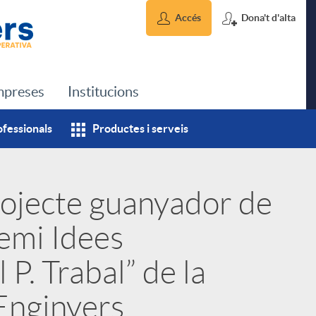
Accés
Dona't d'alta
preses
Institucions
ofessionals
Productes i serveis
rojecte guanyador de
remi Idees
P. Trabal” de la
Enginyers