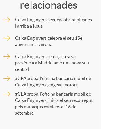
relacionades
m
Caixa Enginyers segueix obrint oficines
p
i arriba a Reus
Caixa Enginyers celebra el seu 15è
a
aniversari a Girona
Caixa Enginyers reforça la seva
r
presència a Madrid amb una nova seu
central
#CEApropa, l'oficina bancària mòbil de
t
Caixa Enginyers, engega motors
#CEApropa, l'oficina bancària mòbil de
Caixa Enginyers, inicia el seu recorregut
pels municipis catalans el 16 de
setembre
r