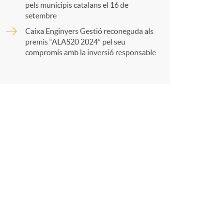
t
pels municipis catalans el 16 de
setembre
Caixa Enginyers Gestió reconeguda als
premis “ALAS20 2024” pel seu
compromís amb la inversió responsable
r
a
X
a
r