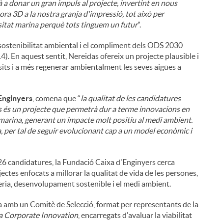
 a donar un gran impuls al projecte, invertint en nous
sora 3D a la nostra granja d'impressió, tot això per
rsitat marina perquè tots tinguem un futur
”.
ostenibilitat ambiental i el compliment dels ODS 2030
). En aquest sentit, Nereidas ofereix un projecte plausible i
its i a més regenerar ambientalment les seves aigües a
'Enginyers
, comena que “
la qualitat de les candidatures
s és un projecte que permetrà dur a terme innovacions en
 marina, generant un impacte molt positiu al medi ambient.
, per tal de seguir evolucionant cap a un model econòmic i
26 candidatures, la Fundació Caixa d'Enginyers cerca
tes enfocats a millorar la qualitat de vida de les persones,
yeria, desenvolupament sostenible i el medi ambient.
i
a amb un Comitè de Selecció, format per representants de la
a Corporate Innovation
, encarregats d'avaluar la viabilitat