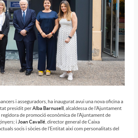
inancers i asseguradors, ha inaugurat avui una nova oficina a
i
stat presidit per
Alba Barnusell
, alcaldessa de l’Ajuntament
, regidora de promoció econòmica de l’Ajuntament de
inyers; i
Joan Cavallé
, director general de Caixa
tuals socis i sòcies de l’Entitat així com personalitats del