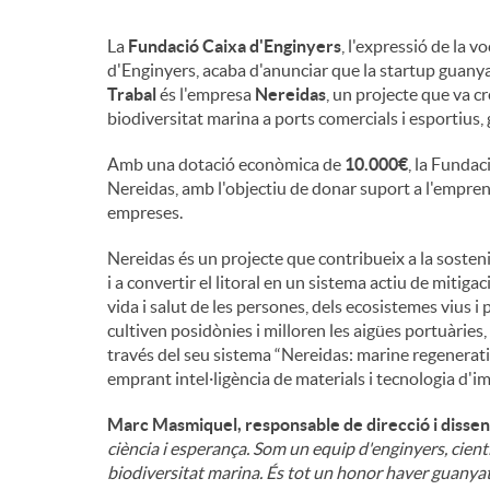
n
La
Fundació Caixa d'Enginyers
, l'expressió de la 
d'Enginyers, acaba d'anunciar que la startup guanya
Trabal
és l'empresa
Nereidas
, un projecte que va c
g
biodiversitat marina a ports comercials i esportius, g
Amb una dotació econòmica de
10.000€
, la Funda
u
Nereidas, amb l'objectiu de donar suport a l'empren
empreses.
t
Nereidas és un projecte que contribueix a la sosteni
i a convertir el litoral en un sistema actiu de mitiga
vida i salut de les persones, dels ecosistemes vius 
s
cultiven posidònies i milloren les aigües portuàries
través del seu sistema “Nereidas: marine regenera
emprant intel·ligència de materials i tecnologia d'i
Marc Masmiquel, responsable de direcció i disse
ciència i esperança. Som un equip d'enginyers, cient
biodiversitat marina. És tot un honor haver guanya