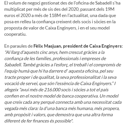
El volum de negoci gestionat des de l'oficina de Sabadell s'ha
multiplicat per més de sis des del 2020, passant dels 19M
euros el 2020 a més de 118M en l'actualitat, una dada que
posa en relleu la confiança creixent dels socis i sòcies en la
proposta de valor de Caixa Enginyers, i en el seu model
cooperatiu.
En paraules de
Fèlix Masjuan, president de Caixa Enginyers:
"Al llarg d'aquests cinc anys, hem crescut gràcies a la
confiança de les famílies, professionals i empreses de
Sabadell. També gràcies a l'esforç, el treball i el compromís de
l'equip humà que hi ha darrere d' aquesta oficina, pel seu
tracte proper i de qualitat, la seva professionalitat i la seva
vocació de servei, que són l'essència de Caixa Enginyers.” I
afegeix "avui més de 216.000 socis i sòcies a tot el país
confien en el nostre model de banca cooperativa. Un model
que creix cada any perquè connecta amb una necessitat cada
vegada més clara: la d'una banca més humana, més propera,
amb propòsit i valors, que demostra que una altra forma
diferent de fer finances és possible"
.