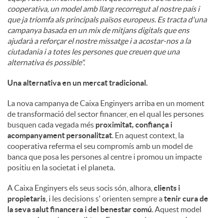
cooperativa, un model amb llarg recorregut al nostre país i
que ja triomfa als principals països europeus. Es tracta d'una
campanya basada en un mix de mitjans digitals que ens
ajudarà a reforçar el nostre missatge i a acostar-nos a la
ciutadania i a totes les persones que creuen que una
alternativa és possible".
Una alternativa en un mercat tradicional.
La nova campanya de Caixa Enginyers arriba en un moment
de transformació del sector financer, en el qual les persones
busquen cada vegada més
proximitat, confiança i
acompanyament personalitzat
. En aquest context, la
cooperativa referma el seu compromís amb un model de
banca que posa les persones al centre i promou un impacte
positiu en la societat i el planeta.
A Caixa Enginyers els seus socis són, alhora,
clients i
propietaris
, i les decisions s' orienten sempre a
tenir cura de
la seva salut financera i del benestar comú
. Aquest model