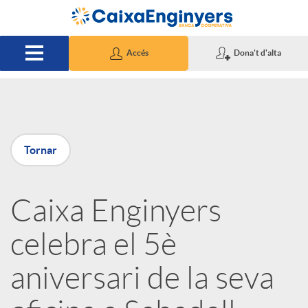
Salta al contingut principal
Accés
Dona't d'alta
P
Tornar
u
Caixa Enginyers
b
celebra el 5è
l
aniversari de la seva
i