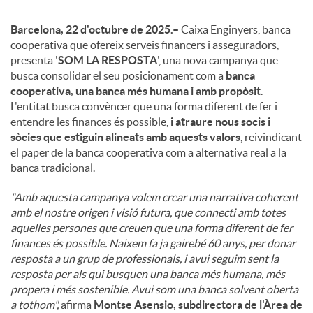
Barcelona, 22 d'octubre de 2025.–
Caixa Enginyers, banca
cooperativa que ofereix serveis financers i asseguradors,
presenta '
SOM LA RESPOSTA
', una nova campanya que
busca consolidar el seu posicionament com a
banca
cooperativa, una banca més humana i amb propòsit
.
L'entitat busca convèncer que una forma diferent de fer i
entendre les finances és possible,
i atraure nous socis i
sòcies que estiguin alineats amb aquests valors
, reivindicant
el paper de la banca cooperativa com a alternativa real a la
banca tradicional.
"Amb aquesta campanya volem crear una narrativa coherent
amb el nostre origen i visió futura, que connecti amb totes
aquelles persones que creuen que una forma diferent de fer
finances és possible. Naixem fa ja gairebé 60 anys, per donar
resposta a un grup de professionals, i avui seguim sent la
resposta per als qui busquen una banca més humana, més
propera i més sostenible. Avui som una banca solvent oberta
a tothom",
afirma
Montse Asensio, subdirectora de l'Àrea de