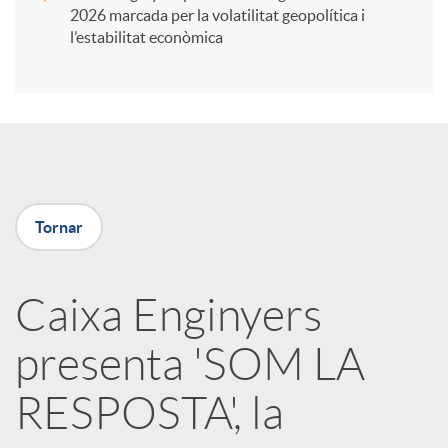
i
2026 marcada per la volatilitat geopolítica i
l’estabilitat econòmica
r
a
X
Tornar
a
Caixa Enginyers
r
presenta 'SOM LA
x
RESPOSTA', la