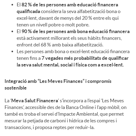
El
82 % de les persones amb educació financera
qualificada
considera la seva alfabetització bona o
excel·lent, davant de menys del 20 % entre els qui
tenen un nivell pobre o molt pobre.
El
90 % de les persones amb bona educació financera
està activament millorant els seus hàbits financers,
enfront del 68 % amb baixa alfabetització.
Les persones amb bona o excel·lent educació financera
tenen fins a
7 vegades més probabilitats de qualificar
la seva salut mental, social i física com a excel·lent.
Integració amb “Les Meves Finances” i compromís
sostenible
La ‘
Meva Salut Financera
’ s’incorpora a l’espai ‘Les Meves
Finances’, accessible des de la Banca Online i l’app mòbil, on
també es troba el servei d’Impacte Ambiental, que permet
mesurar la petjada de carboni i hídrica de les compres i
transaccions, i proposa reptes per reduir-la.