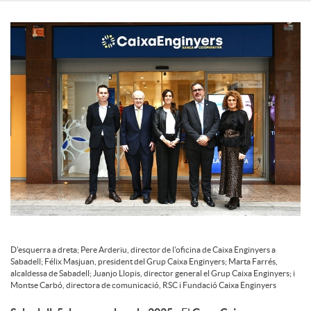
c
o
n
t
i
D'esquerra a dreta; Pere Arderiu, director de l'oficina de Caixa Enginyers a
n
Sabadell; Félix Masjuan, president del Grup Caixa Enginyers; Marta Farrés,
alcaldessa de Sabadell; Juanjo Llopis, director general el Grup Caixa Enginyers; i
Montse Carbó, directora de comunicació, RSC i Fundació Caixa Enginyers
g