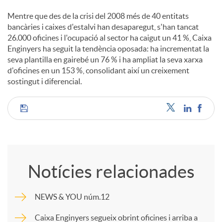
Mentre que des de la crisi del 2008 més de 40 entitats
bancàries i caixes d'estalvi han desaparegut, s'han tancat
26.000 oficines i l'ocupació al sector ha caigut un 41 %, Caixa
Enginyers ha seguit la tendència oposada: ha incrementat la
seva plantilla en gairebé un 76 % i ha ampliat la seva xarxa
d'oficines en un 153 %, consolidant així un creixement
sostingut i diferencial.
C
o
Notícies relacionades
m
NEWS & YOU núm.12
p
Caixa Enginyers segueix obrint oficines i arriba a