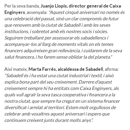
Per la seva banda,
Juanjo Llopis, director general de Caixa
Enginyers
, assenyala:
"Aquest cinquè aniversari no només és
una celebració del passat, sinó un clar compromís de futur
que renovem amb la ciutat de Sabadell i amb les seves
institucions, i sobretot amb els nostres socis i sòcies.
Seguirem treballant per assessorar els sabadellencs i
acompanyar-los al llarg de moments vitals on els temes
financers adquireixen gran rellevància, i cuidarem de la seva
salut financera, i ho farem sense oblidar la del planeta."
Així mateix,
Marta Farrés, alcaldessa de Sabadell
, afirma:
“Sabadell és i ha estat una ciutat industrial i textil, i això
explica bona part del seu creixement. Darrere d’aquest
creixement sempre hi ha entitats com Caixa Enginyers, als
quals vull agraïr la seva tasca cooperativa i financera a la
nostra ciutat, que sempre ha cregut en un sistema financer
diversificat i arrelat al territori. Estem molt orgullosos de
celebrar amb vosaltres aquest aniversari i espero que
continuem creixent junts durant molts anys”.