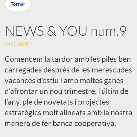
Tornar
a
NEWS & YOU num.9
r
14.10.2025
x
Comencem la tardor amb les piles ben
carregades després de les merescudes
e
vacances d’estiu i amb moltes ganes
d’afrontar un nou trimestre, l’últim de
s
l’any, ple de novetats i projectes
S
estratègics molt alineats amb la nostra
manera de fer banca cooperativa.
o