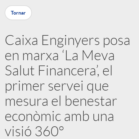
X
Tornar
a
Caixa Enginyers posa
r
en marxa ‘La Meva
x
Salut Financera’, el
e
primer servei que
mesura el benestar
s
econòmic amb una
S
visió 360°