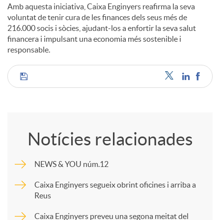
Amb aquesta iniciativa, Caixa Enginyers reafirma la seva
voluntat de tenir cura de les finances dels seus més de
216.000 socis i sòcies, ajudant-los a enfortir la seva salut
financera i impulsant una economia més sostenible i
responsable.
C
o
Notícies relacionades
m
NEWS & YOU núm.12
p
Caixa Enginyers segueix obrint oficines i arriba a
Reus
a
Caixa Enginyers preveu una segona meitat del