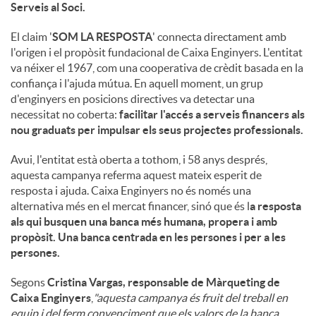
Serveis al Soci.
El claim '
SOM LA RESPOSTA
' connecta directament amb
l'origen i el propòsit fundacional de Caixa Enginyers. L'entitat
va néixer el 1967, com una cooperativa de crèdit basada en la
confiança i l'ajuda mútua. En aquell moment, un grup
d'enginyers en posicions directives va detectar una
necessitat no coberta:
facilitar l'accés a serveis financers als
nou graduats per impulsar els seus projectes professionals.
Avui, l'entitat està oberta a tothom, i 58 anys després,
aquesta campanya referma aquest mateix esperit de
resposta i ajuda. Caixa Enginyers no és només una
alternativa més en el mercat financer, sinó que és l
a resposta
als qui busquen una banca més humana, propera i amb
propòsit. Una banca centrada en les persones i per a les
persones.
Segons
Cristina Vargas, responsable de Màrqueting de
Caixa Enginyers
,
"aquesta campanya és fruit del treball en
equip i del ferm convenciment que els valors de la banca