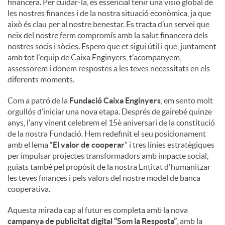
financera. Per cuidar-la, és essencial tenir una visió global de
les nostres finances i de la nostra situació econòmica, ja que
això és clau per al nostre benestar. Es tracta d’un servei que
neix del nostre ferm compromís amb la salut financera dels
nostres socis i sòcies. Espero que et sigui útil i que, juntament
amb tot l'equip de Caixa Enginyers, t'acompanyem,
assessorem i donem respostes a les teves necessitats en els
diferents moments.
Com a patró de la
Fundació Caixa Enginyers
, em sento molt
orgullós d’iniciar una nova etapa. Després de gairebé quinze
anys, l'any vinent celebrem el 15è aniversari de la constitució
de la nostra Fundació. Hem redefinit el seu posicionament
amb el lema “
El valor de cooperar
” i tres línies estratègiques
per impulsar projectes transformadors amb impacte social,
guiats també pel propòsit de la nostra Entitat d'humanitzar
les teves finances i pels valors del nostre model de banca
cooperativa.
Aquesta mirada cap al futur es completa amb la nova
campanya de publicitat digital “Som la Resposta”
, amb la