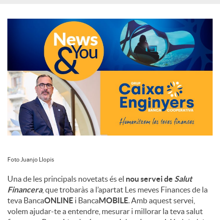
c
i
a
l
s
Foto Juanjo Llopis
Una de les principals novetats és el
nou servei de
Salut
Financera
, que trobaràs a l’apartat Les meves Finances de la
teva Banca
ONLINE
i Banca
MOBILE
. Amb aquest servei,
volem ajudar-te a entendre, mesurar i millorar la teva salut