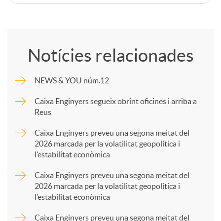
C
o
Notícies relacionades
m
NEWS & YOU núm.12
p
Caixa Enginyers segueix obrint oficines i arriba a
Reus
a
Caixa Enginyers preveu una segona meitat del
2026 marcada per la volatilitat geopolítica i
l’estabilitat econòmica
r
Caixa Enginyers preveu una segona meitat del
2026 marcada per la volatilitat geopolítica i
t
l’estabilitat econòmica
Caixa Enginyers preveu una segona meitat del