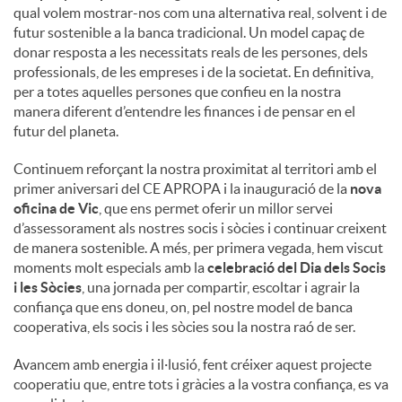
qual volem mostrar-nos com una alternativa real, solvent i de
futur sostenible a la banca tradicional. Un model capaç de
donar resposta a les necessitats reals de les persones, dels
professionals, de les empreses i de la societat. En definitiva,
per a totes aquelles persones que confieu en la nostra
manera diferent d’entendre les finances i de pensar en el
futur del planeta.
Continuem reforçant la nostra proximitat al territori amb el
primer aniversari del CE APROPA i la inauguració de la
nova
oficina de Vic
, que ens permet oferir un millor servei
d’assessorament als nostres socis i sòcies i continuar creixent
de manera sostenible. A més, per primera vegada, hem viscut
moments molt especials amb la
celebració del Dia dels Socis
i les Sòcies
, una jornada per compartir, escoltar i agrair la
confiança que ens doneu, on, pel nostre model de banca
cooperativa, els socis i les sòcies sou la nostra raó de ser.
Avancem amb energia i il·lusió, fent créixer aquest projecte
cooperatiu que, entre tots i gràcies a la vostra confiança, es va