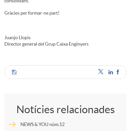
consolidant.
Gràcies per formar-ne part!
Juanjo Llopis
Director general del Grup Caixa Enginyers
C
o
Notícies relacionades
m
NEWS & YOU núm.12