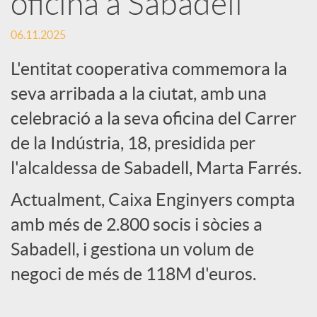
oficina a Sabadell
c
06.11.2025
L'entitat cooperativa commemora la
a
seva arribada a la ciutat, amb una
celebració a la seva oficina del Carrer
d
de la Indústria, 18, presidida per
l'alcaldessa de Sabadell, Marta Farrés.
o
Actualment, Caixa Enginyers compta
r
amb més de 2.800 socis i sòcies a
Sabadell, i gestiona un volum de
d
negoci de més de 118M d'euros.
e