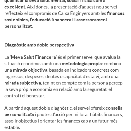
qualificar la seva salut mental, social i física com a
excel·lent
. Així doncs, la presentació d’aquest nou servei
reflecteix el compromís de Caixa Enginyers amb les
finances
sostenibles, l’educació financera i l’assessorament
personalitzat
.
Diagnòstic amb doble perspectiva
La ‘
Meva Salut Financera
’ és el primer servei que avalua la
situació econòmica amb una
metodologia propia
: combina
una
mirada objectiva
, basada en indicadors concrets com
ingressos, despeses, deutes o capacitat d’estalvi; amb una
mirada subjectiva
, tenint en compte com la persona percep
la seva pròpia economia en relació amb la seguretat, el
control i el benestar.
A partir d’aquest doble diagnòstic, el servei ofereix
consells
personalitzats
i pautes d’acció per millorar hàbits financers,
assolir objectius i orientar les finances cap a un futur més
estable.