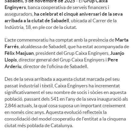
Sabadell, 5 de novembre de 2025
- El
Grup Caixa
Enginyers
, banca cooperativa de serveis financers i
u
asseguradors,
ha celebrat el cinquè aniversari de la seva
arribada a la ciutat de Sabadell
, ubicada al Carrer de la
Indústria, 18, en ple cor de la ciutat.
t
L'acte commemoratiu ha comptat amb la presència de
Marta
Farrés
, alcaldessa de Sabadell, que ha estat acompanyada de
s
Fèlix Masjuan
, president del Grup Caixa Enginyers,
Juanjo
Llopis
, director general del Grup Caixa Enginyers i
Pere
Arderiu
, director de l'oficina de Sabadell.
Des de la seva arribada a aquesta ciutat marcada pel seu
passat industrial i tèxtil, Caixa Enginyers ha incrementat
significativament el seu nombre de socis i sòcies en aquesta
població, passant dels 541 en l'any de la seva inauguració als
2.846 actuals, la qual cosa suposa un important creixement
en només cinc anys. Aquesta evolució reflecteix la
consolidació del model cooperatiu de l'entitat a la cinquena
ciutat més poblada de Catalunya.