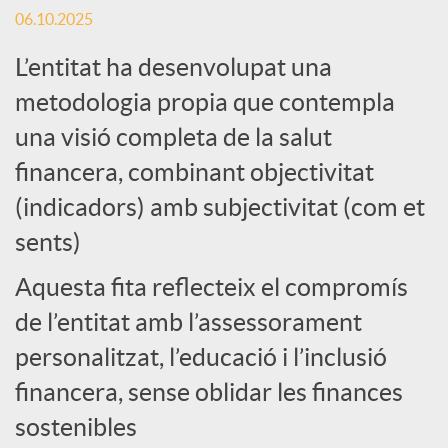
o
06.10.2025
L’entitat ha desenvolupat una
c
metodologia propia que contempla
i
una visió completa de la salut
financera, combinant objectivitat
a
(indicadors) amb subjectivitat (com et
sents)
l
Aquesta fita reflecteix el compromís
de l’entitat amb l’assessorament
s
personalitzat, l’educació i l’inclusió
financera, sense oblidar les finances
sostenibles