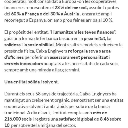
cooperatiu, molt consolidat a Europa -on les cooperatives
financeres representen el
23 % del mercat,
assolint quotes
del
60 % a França o del 30 % a Àustria
-, encara té ampli
recorregut a Espanya, on amb prou feines arriba al 10 %.
El propòsit de l'entitat, "
Humanitzem les teves finances
",
guia una forma de fer banca basada en la
proximitat, la
solidesa i la sostenibilitat
. Mentre altres models redueixen la
presència física, Caixa Enginyers
reforça la seva xarxa
d'oficines
per oferir un
assessorament personalitzat i
serveis innovadors
adaptats a les necessitats de cada soci,
sempre amb una mirada a llarg termini.
Una entitat sòlida i solvent.
Durant els seus 58 anys de trajectòria, Caixa Enginyers ha
mantingut un creixement orgànic, demostrant ser una entitat
cooperativa solvent i amb ràpids per sobre de la banca
tradicional. A dia d'avui, l'entitat compta amb
més de
216.000 socis
i registra una
satisfacció global de 8,46 sobre
10
, per sobre de la mitjana del sector.