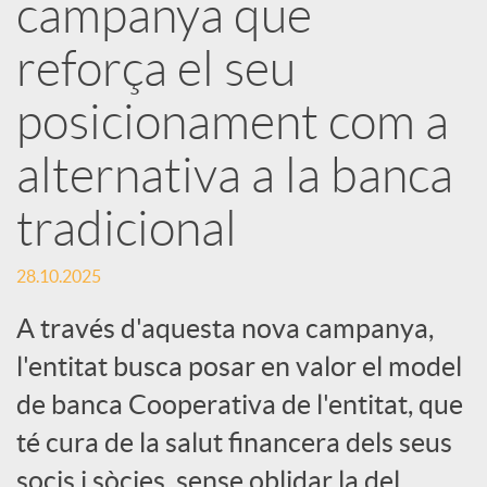
e
campanya que
reforça el seu
s
posicionament com a
S
alternativa a la banca
o
tradicional
c
28.10.2025
A través d'aquesta nova campanya,
i
l'entitat busca posar en valor el model
de banca Cooperativa de l'entitat, que
a
té cura de la salut financera dels seus
socis i sòcies, sense oblidar la del