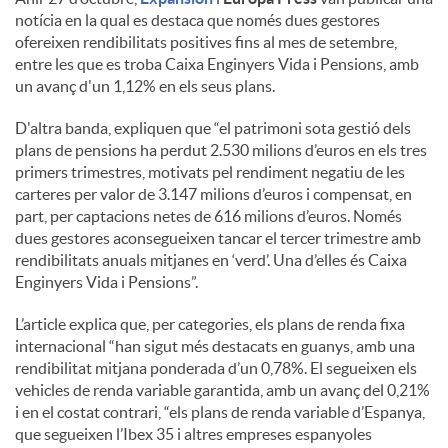
notícia en la qual es destaca que només dues gestores
ofereixen rendibilitats positives fins al mes de setembre,
entre les que es troba Caixa Enginyers Vida i Pensions, amb
un avanç d'un 1,12% en els seus plans.
D'altra banda, expliquen que “el patrimoni sota gestió dels
plans de pensions ha perdut 2.530 milions d’euros en els tres
primers trimestres, motivats pel rendiment negatiu de les
carteres per valor de 3.147 milions d’euros i compensat, en
part, per captacions netes de 616 milions d’euros. Només
dues gestores aconsegueixen tancar el tercer trimestre amb
rendibilitats anuals mitjanes en ‘verd’. Una d’elles és Caixa
Enginyers Vida i Pensions”.
L’article explica que, per categories, els plans de renda fixa
internacional “han sigut més destacats en guanys, amb una
rendibilitat mitjana ponderada d’un 0,78%. El segueixen els
vehicles de renda variable garantida, amb un avanç del 0,21%
i en el costat contrari, “els plans de renda variable d’Espanya,
que segueixen l’Ibex 35 i altres empreses espanyoles