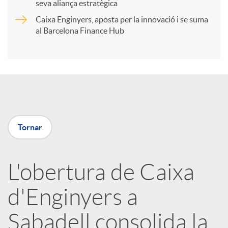
t
seva aliança estratègica
Caixa Enginyers, aposta per la innovació i se suma
i
al Barcelona Finance Hub
r
a
Tornar
X
a
L'obertura de Caixa
d'Enginyers a
r
Sabadell consolida la