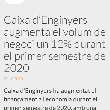
a
Caixa d’Enginyers
r
augmenta el volum de
x
negoci un 12% durant
e
el primer semestre de
2020
s
20.10.2020
S
Caixa d'Enginyers ha augmentat el
finançament a l'economia durant el
o
primer semestre de 2020, amb una