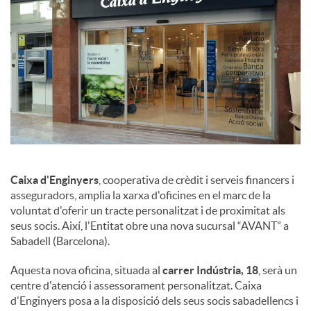
a
l
s
Caixa d'Enginyers
, cooperativa de crèdit i serveis financers i
asseguradors, amplia la xarxa d'oficines en el marc de la
voluntat d'oferir un tracte personalitzat i de proximitat als
seus socis. Així, l'Entitat obre una nova sucursal “AVANT” a
Sabadell (Barcelona).
Aquesta nova oficina, situada al
carrer Indústria, 18
, serà un
centre d'atenció i assessorament personalitzat. Caixa
d'Enginyers posa a la disposició dels seus socis sabadellencs i