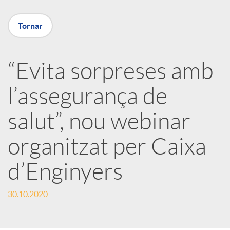
X
Tornar
a
“Evita sorpreses amb
r
l’assegurança de
x
salut”, nou webinar
e
organitzat per Caixa
d’Enginyers
s
30.10.2020
S