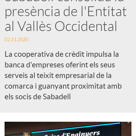
x
presència de l'Entitat
e
al Vallès Occidental
s
02.11.2020
La cooperativa de crèdit impulsa la
S
banca d'empreses oferint els seus
serveis al teixit empresarial de la
o
comarca i guanyant proximitat amb
els socis de Sabadell
c
i