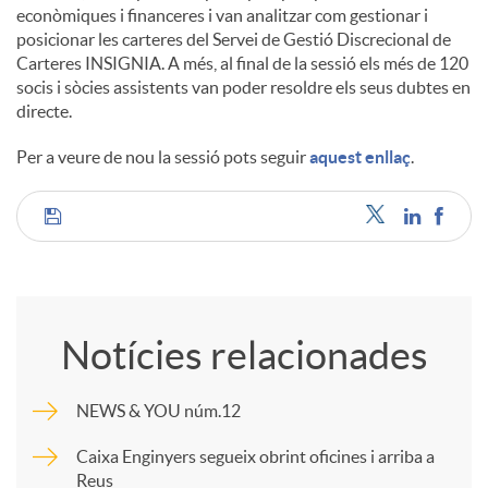
econòmiques i financeres i van analitzar com gestionar i
posicionar les carteres del Servei de Gestió Discrecional de
Carteres INSIGNIA. A més, al final de la sessió els més de 120
socis i sòcies assistents van poder resoldre els seus dubtes en
directe.
Per a veure de nou la sessió pots seguir
aquest enllaç
.
C
o
Notícies relacionades
m
NEWS & YOU núm.12
p
Caixa Enginyers segueix obrint oficines i arriba a
Reus