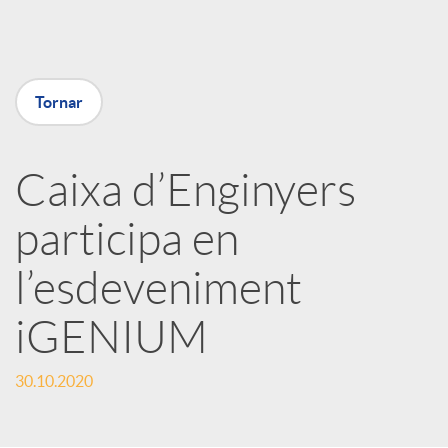
a
X
Tornar
a
Caixa d’Enginyers
r
participa en
x
l’esdeveniment
e
iGENIUM
30.10.2020
s