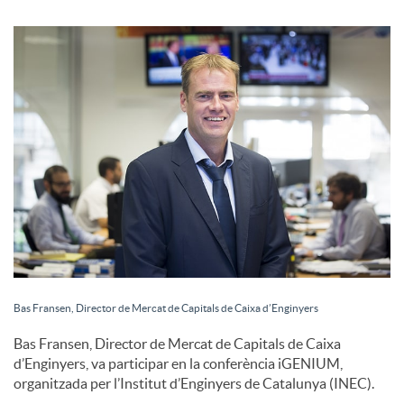
S
o
c
i
a
l
Bas Fransen, Director de Mercat de Capitals de Caixa d’Enginyers
Bas Fransen, Director de Mercat de Capitals de Caixa
s
d’Enginyers, va participar en la conferència iGENIUM,
organitzada per l’Institut d’Enginyers de Catalunya (INEC).