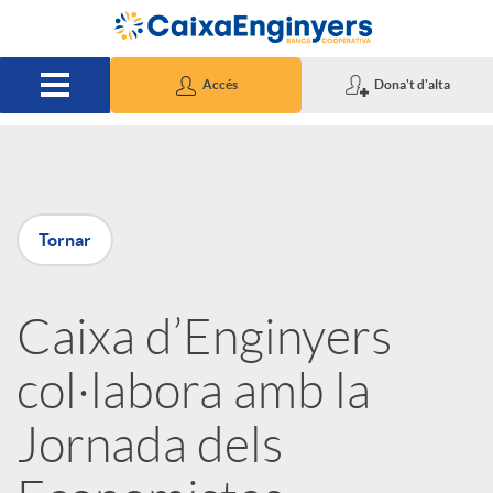
Salta al contingut principal
Accés
Dona't d'alta
P
Tornar
u
Caixa d’Enginyers
b
col·labora amb la
l
Jornada dels
i