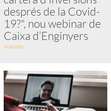
r
després de la Covid-
x
19?", nou webinar de
e
Caixa d’Enginyers
s
20.10.2020
S
o
c