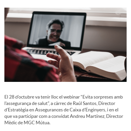
o
c
i
a
l
El 28 d’octubre va tenir lloc el webinar “Evita sorpreses amb
s
l’assegurança de salut”, a càrrec de Raúl Santos, Director
d’Estratègia en Assegurances de Caixa d’Enginyers, i en el
que va participar com a convidat Andreu Martínez, Director
Mèdic de MGC Mútua.