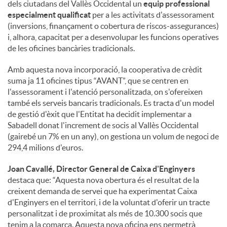
dels ciutadans del Vallès Occidental un
equip professional
especialment qualificat
per a les activitats d'assessorament
(inversions, finançament o cobertura de riscos-assegurances)
i, alhora, capacitat per a desenvolupar les funcions operatives
de les oficines bancàries tradicionals.
Amb aquesta nova incorporació, la cooperativa de crèdit
suma ja 11 oficines tipus “AVANT”, que se centren en
l'assessorament i l'atenció personalitzada, on s'ofereixen
també els serveis bancaris tradicionals. Es tracta d'un model
de gestió d'èxit que l'Entitat ha decidit implementar a
Sabadell donat l'increment de socis al Vallès Occidental
(gairebé un 7% en un any), on gestiona un volum de negoci de
294,4 milions d'euros.
Joan Cavallé, Director General de Caixa d'Enginyers
destaca que: “Aquesta nova obertura és el resultat de la
creixent demanda de servei que ha experimentat Caixa
d'Enginyers en el territori, i de la voluntat d'oferir un tracte
personalitzat i de proximitat als més de 10.300 socis que
tenim a la comarca. Aquesta nova oficina ens permetrà