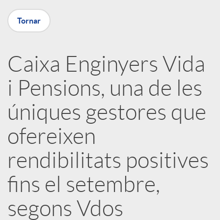
X
Tornar
a
Caixa Enginyers Vida
r
i Pensions, una de les
x
úniques gestores que
e
ofereixen
rendibilitats positives
s
fins el setembre,
S
segons Vdos