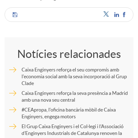
u
C
t
o
Notícies relacionades
s
m
Caixa Enginyers reforça el seu compromís amb
l'economia social amb la seva incorporació al Grup
p
Clade
Caixa Enginyers reforça la seva presència a Madrid
a
amb una nova seu central
#CEApropa, l'oficina bancària mòbil de Caixa
Enginyers, engega motors
r
El Grup Caixa Enginyers i el Col·legi i l’Associació
d’Enginyers Industrials de Catalunya renoven la