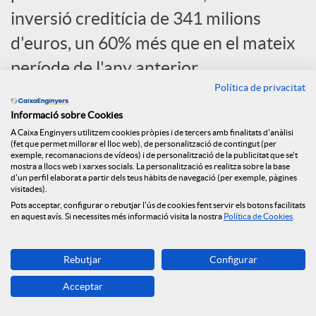
c
inversió creditícia de 341 milions
d'euros, un 60% més que en el mateix
i
període de l'any anterior.
Política de privacitat
a
Informació sobre Cookies
A Caixa Enginyers utilitzem cookies pròpies i de tercers amb finalitats d'anàlisi
(fet que permet millorar el lloc web), de personalització de contingut (per
l
exemple, recomanacions de vídeos) i de personalització de la publicitat que se't
mostra a llocs web i xarxes socials. La personalització es realitza sobre la base
d'un perfil elaborat a partir dels teus hàbits de navegació (per exemple, pàgines
visitades).
s
Pots acceptar, configurar o rebutjar l'ús de cookies fent servir els botons facilitats
en aquest avís. Si necessites més informació visita la nostra
Política de Cookies
.
Rebutjar
Configurar
Acceptar