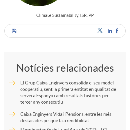
Climate Sustainability, ISR, PP
C
o
Notícies relacionades
m
El Grup Caixa Enginyers consolida el seu model
cooperatiu, sent la primera entitat en qualitat de
p
servei a Espanya i amb resultats històrics per
tercer any consecutiu
a
Caixa Enginyers Vida i Pensions, entre les més
destacades pel que fa a rendibilitat
Morningstar Spain Fund Awards 2021: El CE