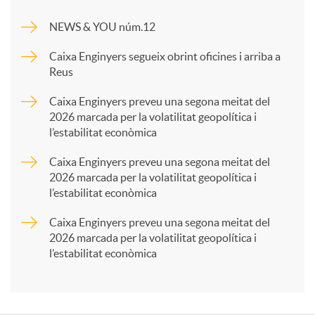
m
NEWS & YOU núm.12
p
Caixa Enginyers segueix obrint oficines i arriba a
Reus
a
Caixa Enginyers preveu una segona meitat del
2026 marcada per la volatilitat geopolítica i
l’estabilitat econòmica
r
Caixa Enginyers preveu una segona meitat del
2026 marcada per la volatilitat geopolítica i
t
l’estabilitat econòmica
Caixa Enginyers preveu una segona meitat del
i
2026 marcada per la volatilitat geopolítica i
l’estabilitat econòmica
r