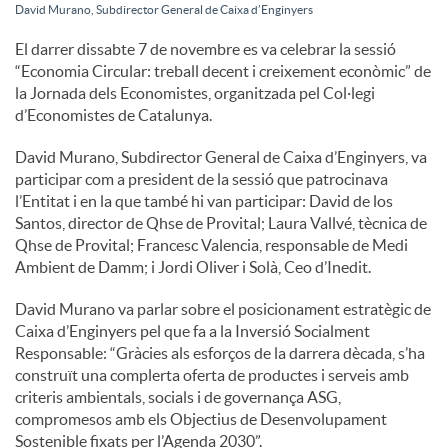
David Murano, Subdirector General de Caixa d’Enginyers
c
El darrer dissabte 7 de novembre es va celebrar la sessió
“Economia Circular: treball decent i creixement econòmic” de
la Jornada dels Economistes, organitzada pel Col·legi
o
d’Economistes de Catalunya.
David Murano, Subdirector General de Caixa d’Enginyers, va
n
participar com a president de la sessió que patrocinava
l’Entitat i en la que també hi van participar: David de los
Santos, director de Qhse de Provital; Laura Vallvé, tècnica de
t
Qhse de Provital; Francesc Valencia, responsable de Medi
Ambient de Damm; i Jordi Oliver i Solà, Ceo d’Inedit.
i
David Murano va parlar sobre el posicionament estratègic de
Caixa d’Enginyers pel que fa a la Inversió Socialment
Responsable: “Gràcies als esforços de la darrera dècada, s’ha
n
construït una complerta oferta de productes i serveis amb
criteris ambientals, socials i de governança ASG,
compromesos amb els Objectius de Desenvolupament
g
Sostenible fixats per l’Agenda 2030”.