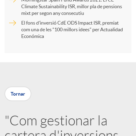
r
Climate Sustainability ISR, millor pla de pensions
mixt per segon any consecutiu
t
El fons d’inversió CdE ODS Impact ISR, premiat
com una de les “100 millors idees” per Actualidad
i
Económica
r
a
Tornar
X
a
"Com gestionar la
cartera d'inversions