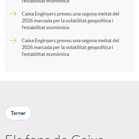
l’estabilitat econòmica
r
Caixa Enginyers preveu una segona meitat del
2026 marcada per la volatilitat geopolítica i
t
l’estabilitat econòmica
Caixa Enginyers preveu una segona meitat del
i
2026 marcada per la volatilitat geopolítica i
l’estabilitat econòmica
r
a
X
Tornar
a