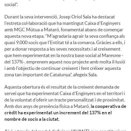
social”.
Durant la seva intervenció, Josep Oriol Sala ha destacat
l'estreta col·laboració que ha mantingut Caixa d'Enginyers
amb MGC Mútua a Mataró, fonamental abans de començar
aquesta nova etapa. “M'agradaria agrair la seva confiança als
quasi 9.000 socis que l'Entitat té a la comarca. Gràcies a ells, i
per a donar resposta a les seves necessitats i al creixement
que hem experimentat en la nostra base social al Maresme -
del 137%-, emprenem aquest nou projecte amb molta il·lusió
i amb l'objectiu de continuar creixent i fent créixer aquesta
zona tan important de Catalunya”, afegeix Sala.
Aquesta obertura és el resultat de la creixent demanda de
servei que ha experimentat Caixa d'Enginyers en el territori i
de la voluntat d'oferir un tracte personalitzat i de proximitat.
Amb dos anys de presència física a Mataró,
la cooperativa de
crèdit ha experimentat un increment del 137% en el
nombre de socis a la ciutat.