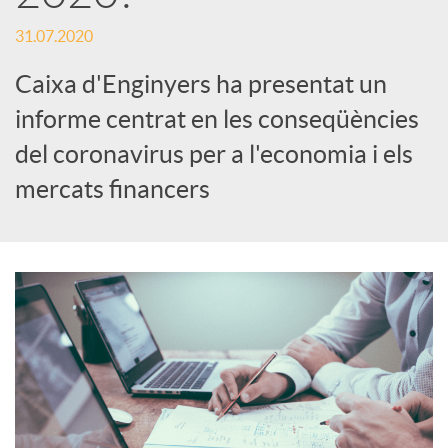
s
31.07.2020
S
Caixa d'Enginyers ha presentat un
informe centrat en les conseqüències
o
del coronavirus per a l'economia i els
c
mercats financers
i
a
l