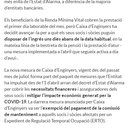
més enllà de l’Estat d’Alarma, a diferència de la majoria
d’entitats bancàries.
Els beneficiaris de la Renda Mínima Vital cobren la prestació
el primer dia laborable del mes, però Caixa d’Enginyers ha
decidit avançar-la per a què els seus socis i sòcies puguin
disposar de l’ingrés uns dies abans de la data habitual
, en la
mateixa línia de la bestreta de la pensió i la prestació d’atur -
una mesura implementada a l’abril que segueix activa a dia
d’avui-.
La nova mesura de Caixa d’Enginyers, vigent des del passat
mes de juliol, forma part del paquet de mesures que l’Entitat
ha impulsat des de l’1 d’abril arran del decret d’Estat d’Alarma
per cobrir les
necessitats financeres
i asseguradores dels
seus socis i
mitigar l’impacte econòmic generat per la
COVID-19
. La darrera mesura anunciada per Caixa
d’Enginyers va ser l’
exempció del pagament de la comissió
de manteniment
a aquells socis i sòcies afectats per un
Expedient de Regulació Temporal Ocupació (ERTO).