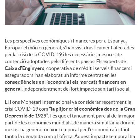
s
Les perspectives econòmiques i financeres per a Espanya,
Europa i el món en general, s'han vist dràsticament afectades
per la crisi de la COVID-19 i les necessàries mesures de
contenció adoptades pels diferents països. Els experts de
Caixa d'Enginyers
, cooperativa de crèdit i serveis financers i
asseguradors, han elaborat un informe centrat en les
conseqüències en l'economia i els mercats financers en
general
, independentment del fort impacte sanitari i social.
El Fons Monetari Internacional va considerar recentment la
crisi COVID-19 com
“la pitjor crisi econòmica des de la Gran
Depressió de 1929”
. I és que el tancament parcial de la major
part de les economies mundials, de manera simultània durant
mesos, ha generat un xoc temporal per l'economia afectant
tant a la demanda com a l'oferta. Aquest impacte temporal ha