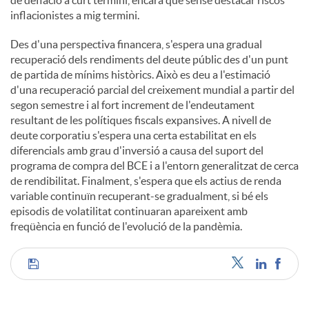
de deflació a curt termini, encara que sense destacar riscos
inflacionistes a mig termini.
Des d'una perspectiva financera, s'espera una gradual
recuperació dels rendiments del deute públic des d'un punt
de partida de mínims històrics. Això es deu a l'estimació
d'una recuperació parcial del creixement mundial a partir del
segon semestre i al fort increment de l'endeutament
resultant de les polítiques fiscals expansives. A nivell de
deute corporatiu s'espera una certa estabilitat en els
diferencials amb grau d'inversió a causa del suport del
programa de compra del BCE i a l'entorn generalitzat de cerca
de rendibilitat. Finalment, s'espera que els actius de renda
variable continuïn recuperant-se gradualment, si bé els
episodis de volatilitat continuaran apareixent amb
freqüència en funció de l'evolució de la pandèmia.
C