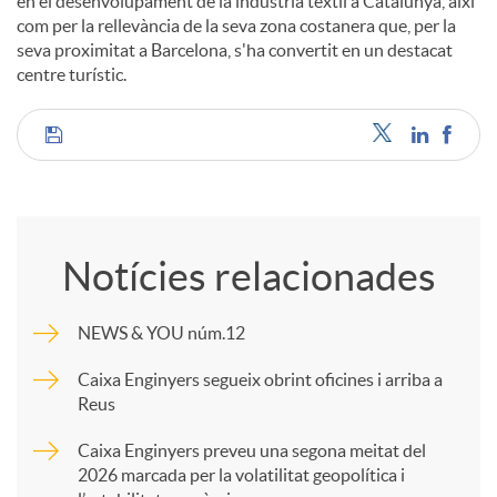
en el desenvolupament de la indústria tèxtil a Catalunya, així
com per la rellevància de la seva zona costanera que, per la
seva proximitat a Barcelona, s'ha convertit en un destacat
centre turístic.
C
o
Notícies relacionades
m
NEWS & YOU núm.12
p
Caixa Enginyers segueix obrint oficines i arriba a
Reus
a
Caixa Enginyers preveu una segona meitat del
2026 marcada per la volatilitat geopolítica i