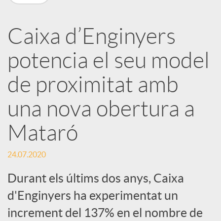
a
Caixa d’Enginyers
r
potencia el seu model
x
de proximitat amb
e
una nova obertura a
Mataró
s
24.07.2020
S
Durant els últims dos anys, Caixa
d'Enginyers ha experimentat un
o
increment del 137% en el nombre de