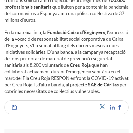
d’un fons solidari amb l'objectiu de protegir més de
700.000
professionals sanitaris
que lluiten per a contenir la pandèmia
del coronavirus a Espanya amb una pòlissa col·lectiva de 37
milions d'euros.
En la mateixa línia, la
Fundació Caixa d’Enginyers
, l’expressió
de la vocació de responsabilitat social corporativa de Caixa
d’Enginyers, s’ha sumat al llarg dels darrers mesos a dues
iniciatives solidàries. D’una banda, a la campanya recaptació
de fons per dotar de material de prevenció i seguretat
sanitària als 8.200 voluntaris de
Creu Roja
que han
col·laborat activament durant l’emergència sanitària en el
marc del Pla Creu Roja RESPON enfront la COVID-19 activat
per Creu Roja. I, d’altra banda, al projecte
SAE de Càritas
per
cobrir les necessitats de col·lectius vulnerables.
C