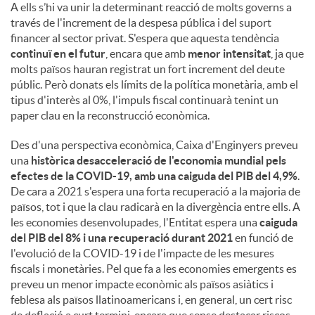
A ells s’hi va unir la determinant reacció de molts governs a
través de l'increment de la despesa pública i del suport
financer al sector privat. S'espera que aquesta tendència
continuï en el futur
, encara que amb
menor intensitat
, ja que
molts països hauran registrat un fort increment del deute
públic. Però donats els límits de la política monetària, amb el
tipus d'interès al 0%, l'impuls fiscal continuarà tenint un
paper clau en la reconstrucció econòmica.
Des d'una perspectiva econòmica, Caixa d'Enginyers preveu
una
històrica desacceleració de l'economia mundial pels
efectes de la COVID-19, amb una caiguda del PIB del 4,9%
.
De cara a 2021 s'espera una forta recuperació a la majoria de
països, tot i que la clau radicarà en la divergència entre ells. A
les economies desenvolupades, l'Entitat espera una
caiguda
del PIB del 8% i una recuperació durant 2021
en funció de
l'evolució de la COVID-19 i de l'impacte de les mesures
fiscals i monetàries. Pel que fa a les economies emergents es
preveu un menor impacte econòmic als països asiàtics i
feblesa als països llatinoamericans i, en general, un cert risc