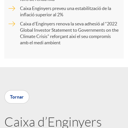
Caixa Enginyers preveu una estabilització de la
t
inflació superior al 2%
Caixa d'Enginyers renova la seva adhesió al “2022
i
Global Investor Statement to Governments on the
Climate Crisis” reforçant així el seu compromís
amb el medi ambient
r
a
X
Tornar
a
Caixa d’Enginyers
r