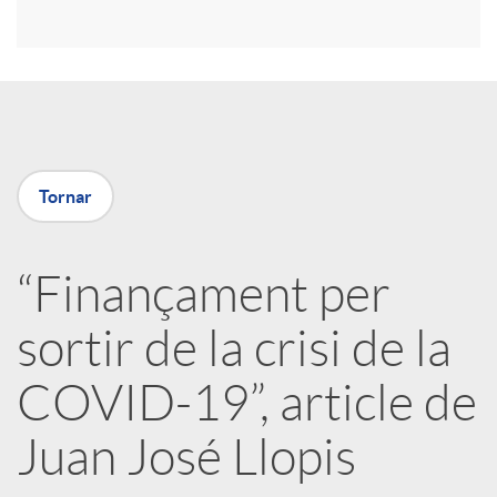
r
a
X
Tornar
a
“Finançament per
r
sortir de la crisi de la
x
COVID-19”, article de
e
Juan José Llopis