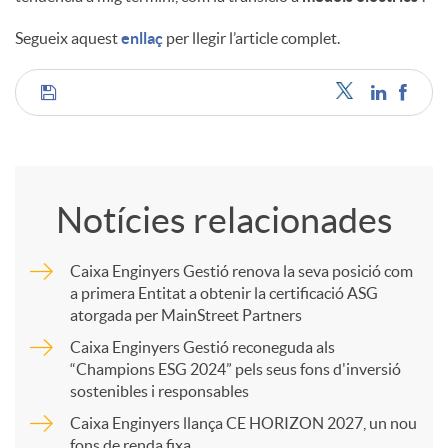
Segueix aquest
enllaç
per llegir l’article complet.
u
C
t
o
s
Notícies relacionades
m
Caixa Enginyers Gestió renova la seva posició com
a primera Entitat a obtenir la certificació ASG
p
atorgada per MainStreet Partners
Caixa Enginyers Gestió reconeguda als
a
“Champions ESG 2024” pels seus fons d'inversió
sostenibles i responsables
Caixa Enginyers llança CE HORIZON 2027, un nou
r
fons de renda fixa