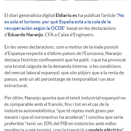
c
El diari generalista digital
Eldiario.es
ha publicat l’article “
No
es solo el turismo: por qué España está a la cola de la
recuperación según la OCDE
” basat en les declaracions
o
d’
Eduardo Naranjo
, CFA a Caixa d’Enginyers.
En les seves declaracions, com a motius de la mala posició
n
d’Espanya respecte a d’altres països de l’Eurozona, Naranjo
destaca l’estricte confinament que ha patit -i que ha provocat
una brutal caiguda de la demanda interna- o les condicions
t
del mercat laboral espanyol, que són pitjors que a la resta de
països, amb un alt percentatge de temporalitat i un atur
estructural.
i
Per últim, Naranjo apunta que el teixit industrial espanyol no
és comparable amb el francès, fins i tot en el cas de la
n
indústria automobilística, “que té reptes molt grans per
davant i que el coronavirus ha accelerat”. I conclou que seria
preferible “tenir un 10% del PIB en indústries amb millor
g
tendència a mig termini, com la transició a
models elèctrics
”.