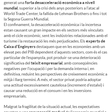
generat una
forta desacceleració econòmica a nivell
mundial
, superior a la crisi dels anys posteriors a l'atac al
World Trade Center, la fallida de Lehman Brothers o fins i tot
la Segona Guerra Mundial.
El confinament, la desacceleració econòmica i la incertesa
estan causant un gran impacte en els sectors més vinculats
amb el cicle econòmic, sent les indústries relacionades amb el
turisme i la restauració les més perjudicades. Els
experts de
Caixa d'Enginyers
destaquen que en les economies amb un
elevat pes del PIB dependent d'aquests sectors, com és el cas
particular de l’espanyola, pot produir-se una deterioració
significativa del
teixit empresarial
, amb conseqüències
negatives per l'ocupació i per la demanda interna i, en
definitiva, reduint les perspectives de creixement econòmic a
mitjà i llarg termini. A més, el sector privat podria adoptar
una actitud excessivament cautelosa (increment d'estalvi) i
causar una reducció en el consum i en les inversions
empresarials.
Malgrat la fragilitat de la situació actual, les expectatives