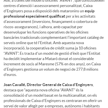
Així, a través del model d'oficines “AVANT”, que constitueixen
centres d'atenció i assessorament personalitzat, Caixa
d'Enginyers posa a disposició dels mataronins un
equip
professional especialment qualificat
per a les activitats
d'assessorament (inversions, finançament o cobertura de
riscos-assegurances), i alhora, amb capacitat per
desenvolupar les funcions operatives de les oficines
bancàries tradicionals complementant l'important catàleg de
serveis online que té l'Entitat. Amb aquesta nova
incorporació, la cooperativa de crèdit suma ja 10 oficines
“AVANT”. Es tracta d'un model de gestió d'èxit que l'Entitat
ha decidit implementar a Mataró donat el considerable
increment de socis al Maresme (57% en dos anys), on Caixa
d'Enginyers gestiona un volum de negoci de 277,8 milions
d'euros.
Joan Cavallé, Director General de Caixa d'Enginyers
,
destaca que “aquesta nova oficina ‘’AVANT’’ és la
consolidació d'un model basat en la multicanalitat, on els
professionals de Caixa d'Enginyers es centraran en oferir un
servei de valor afegit per a empreses, autònoms i habitants