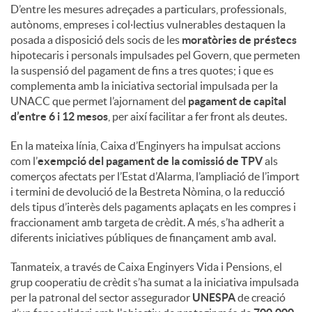
D’entre les mesures adreçades a particulars, professionals,
autònoms, empreses i col·lectius vulnerables destaquen la
posada a disposició dels socis de les
moratòries de préstecs
hipotecaris i personals impulsades pel Govern, que permeten
la suspensió del pagament de fins a tres quotes; i que es
complementa amb la iniciativa sectorial impulsada per la
UNACC que permet l’ajornament del
pagament de capital
d’entre 6 i 12 mesos
, per així facilitar a fer front als deutes.
En la mateixa línia, Caixa d’Enginyers ha impulsat accions
com l’
exempció del pagament de la comissió de TPV
als
comerços afectats per l’Estat d’Alarma, l’ampliació de l’import
i termini de devolució de la Bestreta Nòmina, o la reducció
dels tipus d’interès dels pagaments aplaçats en les compres i
fraccionament amb targeta de crèdit. A més, s’ha adherit a
diferents iniciatives públiques de finançament amb aval.
Tanmateix, a través de Caixa Enginyers Vida i Pensions, el
grup cooperatiu de crèdit s’ha sumat a la iniciativa impulsada
per la patronal del sector assegurador
UNESPA
de creació