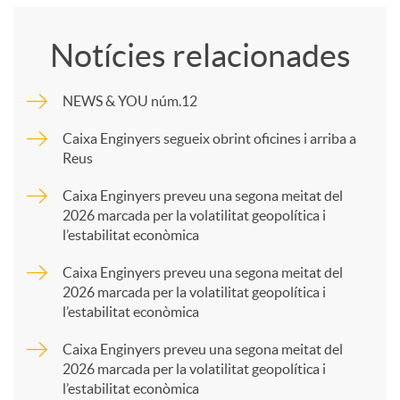
o
Notícies relacionades
m
NEWS & YOU núm.12
p
Caixa Enginyers segueix obrint oficines i arriba a
Reus
a
Caixa Enginyers preveu una segona meitat del
2026 marcada per la volatilitat geopolítica i
l’estabilitat econòmica
r
Caixa Enginyers preveu una segona meitat del
2026 marcada per la volatilitat geopolítica i
t
l’estabilitat econòmica
Caixa Enginyers preveu una segona meitat del
i
2026 marcada per la volatilitat geopolítica i
l’estabilitat econòmica