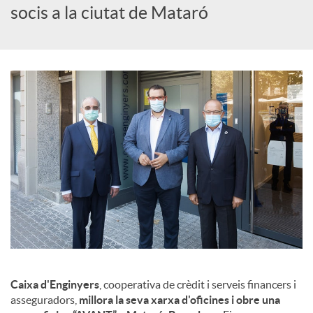
c
socis a la ciutat de Mataró
i
a
l
s
Caixa d'Enginyers
, cooperativa de crèdit i serveis financers i
asseguradors,
millora la seva xarxa d'oficines i obre una