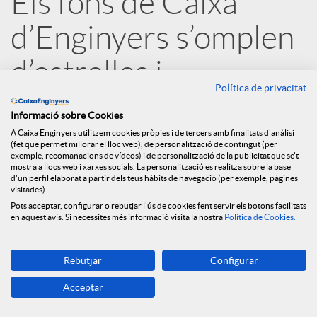
Els fons de Caixa
r
d’Enginyers s’omplen
x
d’estrelles i
Política de privacitat
e
encapçalen els
Informació sobre Cookies
rankings
A Caixa Enginyers utilitzem cookies pròpies i de tercers amb finalitats d'anàlisi
s
(fet que permet millorar el lloc web), de personalització de contingut (per
exemple, recomanacions de vídeos) i de personalització de la publicitat que se't
mostra a llocs web i xarxes socials. La personalització es realitza sobre la base
21.07.2020
d'un perfil elaborat a partir dels teus hàbits de navegació (per exemple, pàgines
S
visitades).
Pots acceptar, configurar o rebutjar l'ús de cookies fent servir els botons facilitats
en aquest avís. Si necessites més informació visita la nostra
Política de Cookies
.
o
Rebutjar
Configurar
c
Acceptar