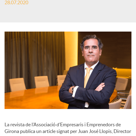
28.07.2020
s
S
o
c
i
a
l
La revista de l’Associació d’Empresaris i Emprenedors de
Girona publica un article signat per Juan José Llopis, Director