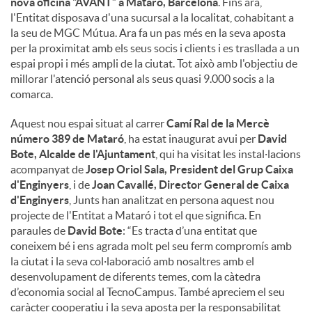
nova oficina “AVANT” a Mataró, Barcelona
. Fins ara,
l'Entitat disposava d'una sucursal a la localitat, cohabitant a
la seu de MGC Mútua. Ara fa un pas més en la seva aposta
per la proximitat amb els seus socis i clients i es trasllada a un
espai propi i més ampli de la ciutat. Tot això amb l'objectiu de
millorar l'atenció personal als seus quasi 9.000 socis a la
comarca.
Aquest nou espai situat al carrer
Camí Ral de la Mercè
número 389 de Mataró
, ha estat inaugurat avui per
David
Bote, Alcalde de l'Ajuntament
, qui ha visitat les instal·lacions
acompanyat de
Josep Oriol Sala, President del Grup Caixa
d'Enginyers
, i de
Joan Cavallé, Director General de Caixa
d'Enginyers
, Junts han analitzat en persona aquest nou
projecte de l'Entitat a Mataró i tot el que significa. En
paraules de
David Bote
: “Es tracta d’una entitat que
coneixem bé i ens agrada molt pel seu ferm compromís amb
la ciutat i la seva col·laboració amb nosaltres amb el
desenvolupament de diferents temes, com la càtedra
d’economia social al TecnoCampus. També apreciem el seu
caràcter cooperatiu i la seva aposta per la responsabilitat