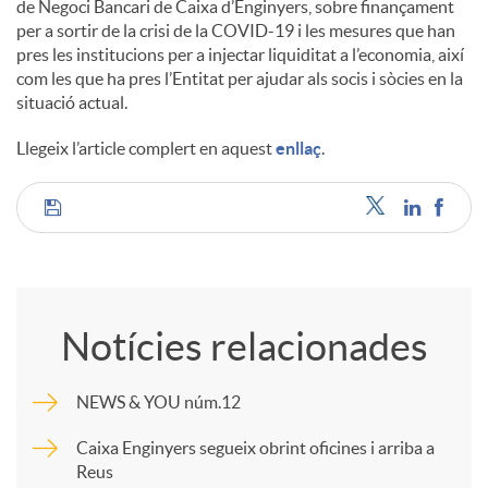
de Negoci Bancari de Caixa d’Enginyers, sobre finançament
s
per a sortir de la crisi de la COVID-19 i les mesures que han
pres les institucions per a injectar liquiditat a l’economia, així
com les que ha pres l’Entitat per ajudar als socis i sòcies en la
situació actual.
Llegeix l’article complert en aquest
enllaç
.
C
o
Notícies relacionades
m
NEWS & YOU núm.12
p
Caixa Enginyers segueix obrint oficines i arriba a
Reus