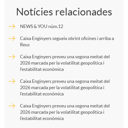
o
Notícies relacionades
m
NEWS & YOU núm.12
p
Caixa Enginyers segueix obrint oficines i arriba a
Reus
a
Caixa Enginyers preveu una segona meitat del
2026 marcada per la volatilitat geopolítica i
l’estabilitat econòmica
r
Caixa Enginyers preveu una segona meitat del
2026 marcada per la volatilitat geopolítica i
t
l’estabilitat econòmica
Caixa Enginyers preveu una segona meitat del
i
2026 marcada per la volatilitat geopolítica i
l’estabilitat econòmica