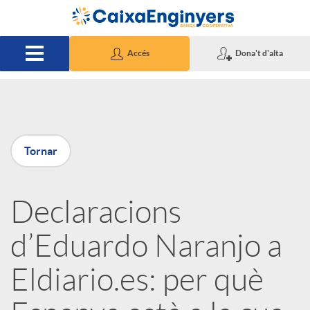
Salta al contingut principal
Accés
Dona't d'alta
P
Tornar
u
Declaracions
b
d’Eduardo Naranjo a
l
Eldiario.es: per què
i