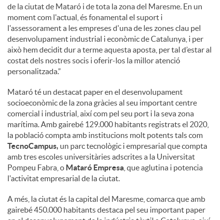
de la ciutat de Mataró i de tota la zona del Maresme. En un
moment com l'actual, és fonamental el suport i
l'assessorament a les empreses d'una de les zones clau pel
desenvolupament industrial i econòmic de Catalunya, i per
això hem decidit dur a terme aquesta aposta, per tal d’estar al
costat dels nostres socis i oferir-los la millor atenció
personalitzada.”
Mataró té un destacat paper en el desenvolupament
socioeconòmic de la zona gràcies al seu important centre
comercial i industrial, així com pel seu port i la seva zona
marítima. Amb gairebé 129.000 habitants registrats el 2020,
la població compta amb institucions molt potents tals com
TecnoCampus,
un parc tecnològic i empresarial que compta
amb tres escoles universitàries adscrites a la Universitat
Pompeu Fabra, o
Mataró Empresa
, que aglutina i potencia
l'activitat empresarial de la ciutat.
A més, la ciutat és la capital del Maresme, comarca que amb
gairebé 450.000 habitants destaca pel seu important paper