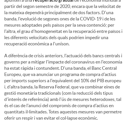
apunten a una
recuperació gradual
de l'economia mundial a
partir del segon semestre de 2020, encara que la velocitat de
la mateixa dependrà principalment de dos factors. D'una
banda, l'evolució de segones ones de la COVID-19 i de les
mesures adoptades pels països per la seva contenció; per
l'altra, el grau d'homogeneïtat en la recuperació entre països i
les diferents velocitats dels quals podrien impedir una
recuperació econòmica a l'uníson.
A diferència de crisis anteriors, l'actuació dels bancs centrals i
governs per a mitigar l'impacte del coronavirus en l'economia
ha estat ràpida i contundent. D'una banda, el Banc Central
Europeu, que va anunciar un programa de compra d'actius
per imports superiors a l'equivalent del 10% del PIB europeu
i, d'altra banda, la Reserva Federal, que va combinar eines de
gestió monetària tradicionals (com la reducció dels tipus
d'interès de referència) amb l'ús de mesures heterodoxes, tal
és el cas de l'anunci del compromís de compra d'actius en
quantitats il·limitades. Totes aquestes mesures van permetre
oferir un respir i van evitar el col·lapse econòmic.