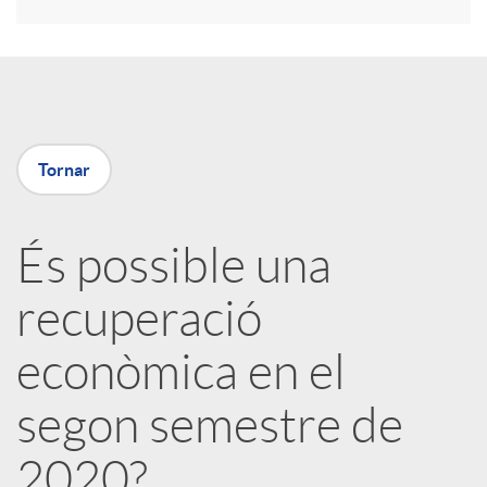
r
a
X
Tornar
a
És possible una
r
recuperació
x
econòmica en el
e
segon semestre de
2020?