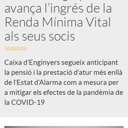
avança l’ingrés de la
x
Renda Mínima Vital
e
als seus socis
s
10.08.2020
Caixa d’Enginyers segueix anticipant
S
la pensió i la prestació d’atur més enllà
de l’Estat d’Alarma com a mesura per
o
a mitigar els efectes de la pandèmia de
la COVID-19
c
i