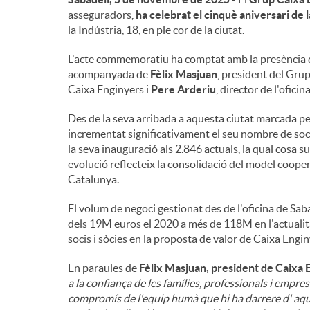
asseguradors,
ha celebrat el cinquè aniversari de l
n
la Indústria, 18, en ple cor de la ciutat.
L'acte commemoratiu ha comptat amb la presència
g
acompanyada de
Fèlix Masjuan
, president del Gru
Caixa Enginyers i
Pere Arderiu
, director de l'oficin
u
Des de la seva arribada a aquesta ciutat marcada pel
incrementat significativament el seu nombre de soci
la seva inauguració als 2.846 actuals, la qual cos
t
evolució reflecteix la consolidació del model cooper
Catalunya.
s
El volum de negoci gestionat des de l'oficina de Sab
dels 19M euros el 2020 a més de 118M en l'actualita
socis i sòcies en la proposta de valor de Caixa Engin
En paraules de
Fèlix Masjuan, president de Caixa 
a la confiança de les famílies, professionals i emprese
compromís de l'equip humà que hi ha darrere d' aques