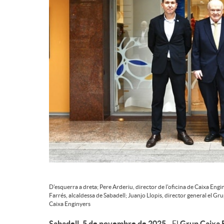
d
e
c
o
n
t
D'esquerra a dreta; Pere Arderiu, director de l'oficina de Caixa Eng
Farrés, alcaldessa de Sabadell; Juanjo Llopis, director general el 
Caixa Enginyers
i
Sabadell, 5 de novembre de 2025
- El
Grup Caixa 