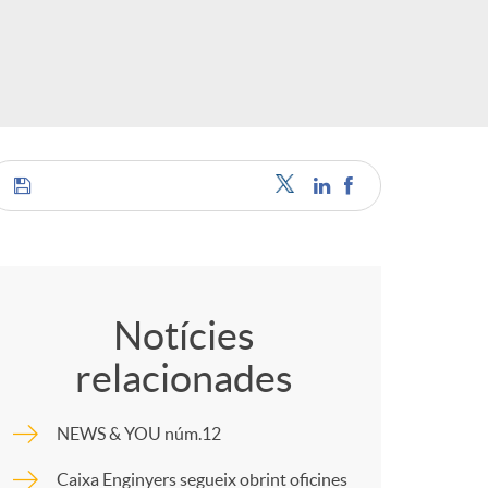
C
o
Notícies
relacionades
m
NEWS & YOU núm.12
p
Caixa Enginyers segueix obrint oficines