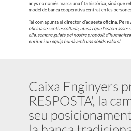
anys no només marca una fita històrica, sinó que ref
model de banca cooperativa centrat en les persones, la
Tal com apunta el
director d'aquesta oficina, Pere
oficina se senti escoltada, atesa i que l'estem asses
ella, sempre guiats pel nostre propòsit d'humanitzar 
entitat i un equip humà amb uns sòlids valors.”
Caixa Enginyers 
RESPOSTA', la cam
seu posicionament
la banca tradiciona