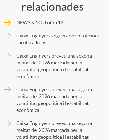
o
relacionades
m
m
NEWS & YOU núm.12
p
Caixa Enginyers segueix obrint oficines
a
i arriba a Reus
a
Caixa Enginyers preveu una segona
meitat del 2026 marcada per la
r
volatilitat geopolítica i l’estabilitat
econòmica
t
Caixa Enginyers preveu una segona
meitat del 2026 marcada per la
volatilitat geopolítica i l’estabilitat
econòmica
Caixa Enginyers preveu una segona
r
meitat del 2026 marcada per la
volatilitat geopolítica i l’estabilitat