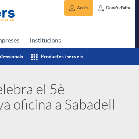
Accés
Dona't d'alta
preses
Institucions
ofessionals
Productes i serveis
lebra el 5è
va oficina a Sabadell