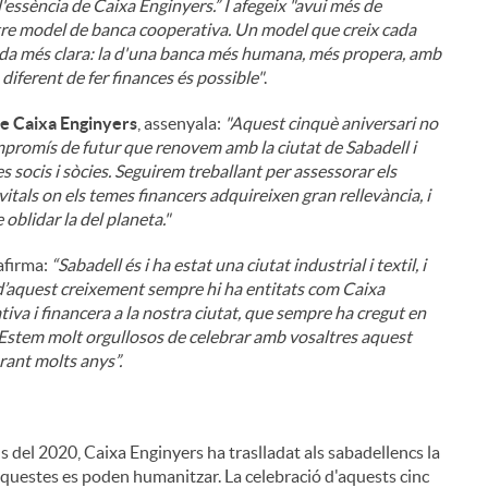
l'essència de Caixa Enginyers.” I afegeix "avui més de
ostre model de banca cooperativa. Un model que creix cada
da més clara: la d'una banca més humana, més propera, amb
diferent de fer finances és possible"
.
de Caixa Enginyers
, assenyala:
"Aquest cinquè aniversari no
mpromís de futur que renovem amb la ciutat de Sabadell i
s socis i sòcies. Seguirem treballant per assessorar els
tals on els temes financers adquireixen gran rellevància, i
 oblidar la del planeta."
i
 afirma:
“Sabadell és i ha estat una ciutat industrial i textil, i
 d’aquest creixement sempre hi ha entitats com Caixa
ativa i financera a la nostra ciutat, que sempre ha cregut en
ri. Estem molt orgullosos de celebrar amb vosaltres aquest
rant molts anys”.
l
als del 2020, Caixa Enginyers ha traslladat als sabadellencs la
 aquestes es poden humanitzar. La celebració d'aquests cinc