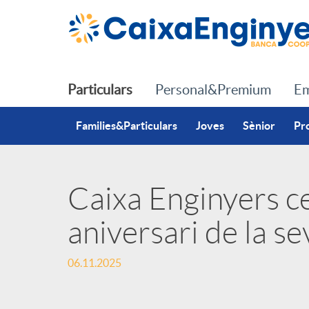
Salta al contingut principal
Particulars
Personal&Premium
Em
Families&Particulars
Joves
Sènior
Pr
Caixa Enginyers ce
P
aniversari de la se
u
06.11.2025
b