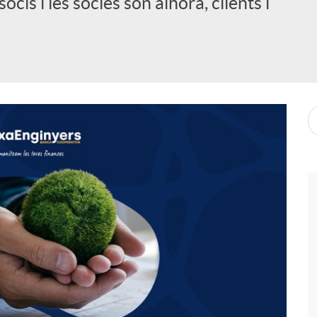
ocis i les sòcies són alhora, clients i