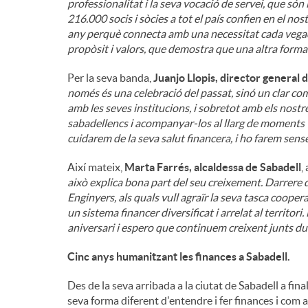
professionalitat i la seva vocació de servei, que són 
216.000 socis i sòcies a tot el país confien en el n
any perquè connecta amb una necessitat cada vega
propòsit i valors, que demostra que una altra forma 
Per la seva banda,
Juanjo Llopis, director general 
només és una celebració del passat, sinó un clar co
amb les seves institucions, i sobretot amb els nostre
sabadellencs i acompanyar-los al llarg de moments vi
cuidarem de la seva salut financera, i ho farem sense
Així mateix,
Marta Farrés, alcaldessa de Sabadell
,
això explica bona part del seu creixement. Darrere
Enginyers, als quals vull agraïr la seva tasca cooper
un sistema financer diversificat i arrelat al territo
aniversari i espero que continuem creixent junts du
Cinc anys humanitzant les finances a Sabadell.
Des de la seva arribada a la ciutat de Sabadell a fin
seva forma diferent d'entendre i fer finances i com