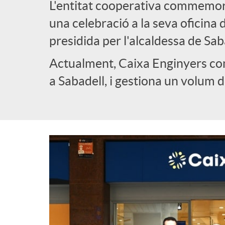
L'entitat cooperativa commemora
l
una celebració a la seva oficina d
presidida per l'alcaldessa de Sab
i
Actualment, Caixa Enginyers com
a Sabadell, i gestiona un volum
c
a
d
o
r