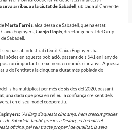
a seva arribada a la ciutat de Sabadell
, ubicada al Carrer de
 de
Marta Farrés
, alcaldessa de Sabadell, que ha estat
p Caixa Enginyers,
Juanjo Llopis
, director general del Grup
a de Sabadell.
 seu passat industrial i tèxtil, Caixa Enginyers ha
s i sòcies en aquesta població, passant dels 541 en l'any de
a suposa un important creixement en només cinc anys. Aquesta
atiu de l'entitat a la cinquena ciutat més poblada de
adell s'ha multiplicat per més de sis des del 2020, passant
t, una dada que posa en relleu la confiança creixent dels
yers, i en el seu model cooperatiu.
Enginyers:
"Al llarg d'aquests cinc anys, hem crescut gràcies
s de Sabadell. També gràcies a l'esforç, el treball i el
ta oficina, pel seu tracte proper i de qualitat, la seva