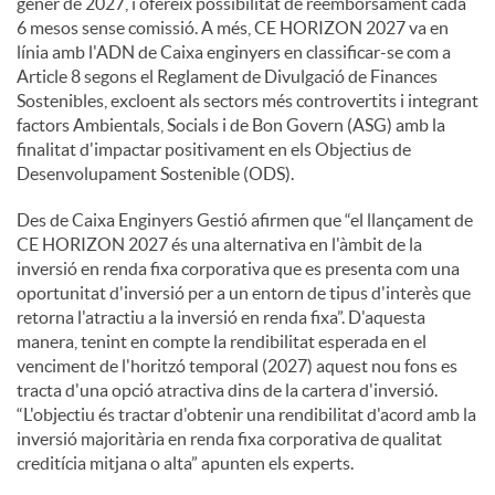
gener de 2027, i ofereix possibilitat de reemborsament cada
6 mesos sense comissió. A més, CE HORIZON 2027 va en
línia amb l'ADN de Caixa enginyers en classificar-se com a
Article 8 segons el Reglament de Divulgació de Finances
Sostenibles, excloent als sectors més controvertits i integrant
factors Ambientals, Socials i de Bon Govern (ASG) amb la
finalitat d'impactar positivament en els Objectius de
Desenvolupament Sostenible (ODS).
Des de Caixa Enginyers Gestió afirmen que “el llançament de
CE HORIZON 2027 és una alternativa en l'àmbit de la
inversió en renda fixa corporativa que es presenta com una
oportunitat d'inversió per a un entorn de tipus d'interès que
retorna l'atractiu a la inversió en renda fixa”. D'aquesta
manera, tenint en compte la rendibilitat esperada en el
venciment de l'horitzó temporal (2027) aquest nou fons es
tracta d'una opció atractiva dins de la cartera d'inversió.
“L'objectiu és tractar d'obtenir una rendibilitat d'acord amb la
inversió majoritària en renda fixa corporativa de qualitat
creditícia mitjana o alta” apunten els experts.