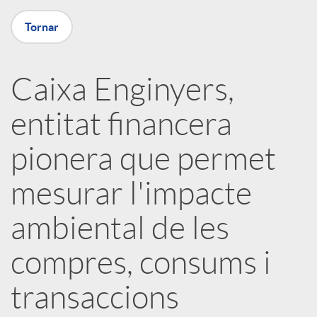
a
Tornar
X
Caixa Enginyers,
a
entitat financera
r
pionera que permet
x
mesurar l'impacte
ambiental de les
e
compres, consums i
s
transaccions