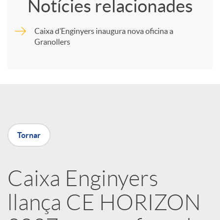
Notícies relacionades
m
Caixa d’Enginyers inaugura nova oficina a
Granollers
p
a
r
Tornar
t
i
Caixa Enginyers
llança CE HORIZON
r