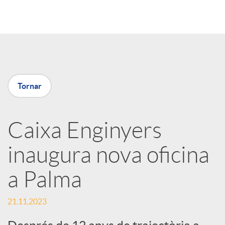
o
m
p
Tornar
a
Caixa Enginyers
inaugura nova oficina
r
a Palma
t
21.11.2023
i