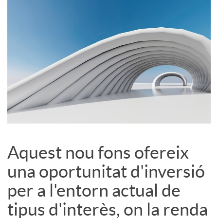
S
o
c
i
a
Aquest nou fons ofereix
una oportunitat d'inversió
l
per a l'entorn actual de
s
tipus d'interès, on la renda