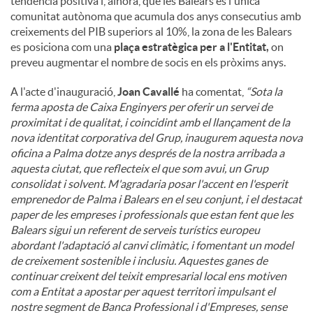
tendència positiva i, alhora, que les Balears és l'única
comunitat autònoma que acumula dos anys consecutius amb
creixements del PIB superiors al 10%, la zona de les Balears
es posiciona com una
plaça estratègica per a l'Entitat,
on
preveu augmentar el nombre de socis en els pròxims anys.
A l'acte d'inauguració,
Joan Cavallé
ha comentat,
“Sota la
ferma aposta de Caixa Enginyers per oferir un servei de
proximitat i de qualitat, i coincidint amb el llançament de la
nova identitat corporativa del Grup, inaugurem aquesta nova
oficina a Palma dotze anys després de la nostra arribada a
aquesta ciutat, que reflecteix el que som avui, un Grup
consolidat i solvent. M'agradaria posar l'accent en l'esperit
emprenedor de Palma i Balears en el seu conjunt, i el destacat
paper de les empreses i professionals que estan fent que les
Balears sigui un referent de serveis turístics europeu
abordant l'adaptació al canvi climàtic, i fomentant un model
de creixement sostenible i inclusiu. Aquestes ganes de
continuar creixent del teixit empresarial local ens motiven
com a Entitat a apostar per aquest territori impulsant el
nostre segment de Banca Professional i d'Empreses, sense