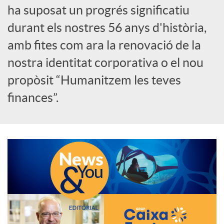
ha suposat un progrés significatiu
c
durant els nostres 56 anys d'història,
amb fites com ara la renovació de la
a
nostra identitat corporativa o el nou
propòsit “Humanitzem les teves
d
finances”.
o
r
d
e