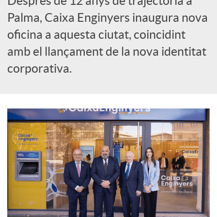
Després de 12 anys de trajectòria a
Palma, Caixa Enginyers inaugura nova
r
oficina a aquesta ciutat, coincidint
amb el llançament de la nova identitat
a
corporativa.
X
a
r
x
e