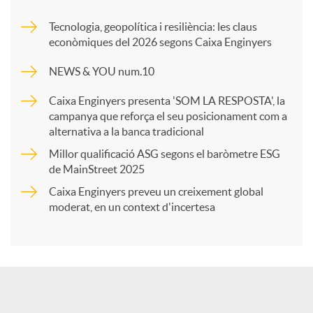
m
Tecnologia, geopolítica i resiliència: les claus
econòmiques del 2026 segons Caixa Enginyers
p
NEWS & YOU num.10
a
Caixa Enginyers presenta 'SOM LA RESPOSTA', la
campanya que reforça el seu posicionament com a
alternativa a la banca tradicional
r
Millor qualificació ASG segons el baròmetre ESG
de MainStreet 2025
t
Caixa Enginyers preveu un creixement global
moderat, en un context d'incertesa
i
r