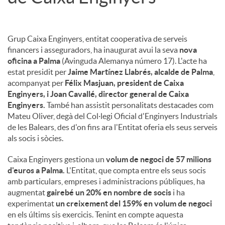
Grup Caixa Enginyers, entitat cooperativa de serveis
financers i asseguradors, ha inaugurat avui la seva
nova
oficina a Palma
(Avinguda Alemanya número 17). L'acte ha
estat presidit per
Jaime Martínez Llabrés, alcalde de Palma
,
acompanyat per
Félix Masjuan, president de Caixa
Enginyers, i Joan Cavallé, director general de Caixa
Enginyers.
També han assistit personalitats destacades com
Mateu Oliver, degà del Col·legi Oficial d'Enginyers Industrials
de les Balears, des d'on fins ara l'Entitat oferia els seus serveis
als socis i sòcies.
Caixa Enginyers gestiona un
volum de negoci de 57 milions
d'euros a Palma.
L'Entitat, que compta entre els seus socis
amb particulars, empreses i administracions públiques, ha
augmentat
gairebé un 20% en nombre de socis
i ha
experimentat
un creixement del 159% en volum de negoci
en els últims sis exercicis. Tenint en compte aquesta