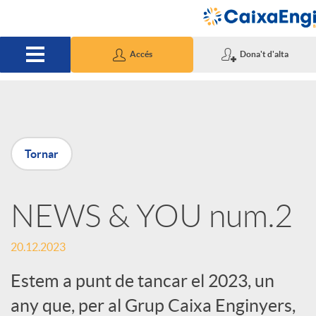
Salta al contingut principal
Accés
Dona't d'alta
P
Tornar
u
NEWS & YOU num.2
b
20.12.2023
l
Estem a punt de tancar el 2023, un
i
any que, per al Grup Caixa Enginyers,