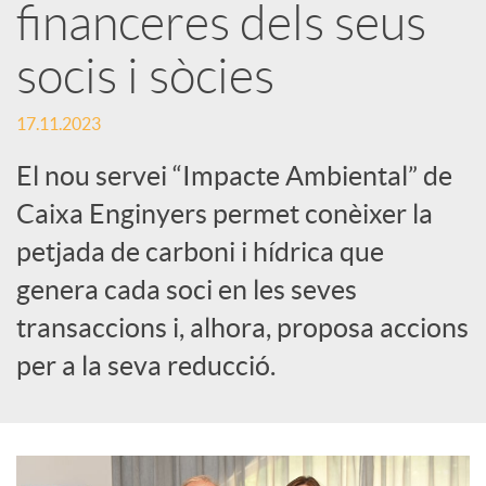
S
financeres dels seus
socis i sòcies
o
17.11.2023
c
El nou servei “Impacte Ambiental” de
i
Caixa Enginyers permet conèixer la
petjada de carboni i hídrica que
a
genera cada soci en les seves
transaccions i, alhora, proposa accions
l
per a la seva reducció.
s