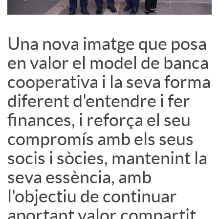
s
Una nova imatge que posa
S
en valor el model de banca
cooperativa i la seva forma
o
diferent d'entendre i fer
c
finances, i reforça el seu
compromís amb els seus
i
socis i sòcies, mantenint la
seva essència, amb
a
l'objectiu de continuar
l
aportant valor compartit.