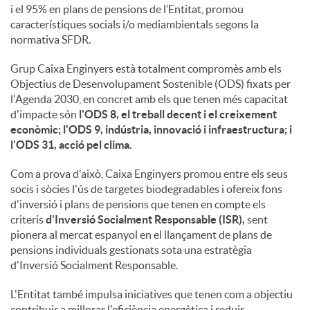
i el 95% en plans de pensions de l’Entitat, promou
característiques socials i/o mediambientals segons la
normativa SFDR.
Grup Caixa Enginyers està totalment compromès amb els
Objectius de Desenvolupament Sostenible (ODS) fixats per
l'Agenda 2030, en concret amb els que tenen més capacitat
d'impacte són
l'ODS 8, el treball decent i el creixement
econòmic; l'ODS 9, indústria, innovació i infraestructura; i
l'ODS 31, acció pel clima.
Com a prova d'això, Caixa Enginyers promou entre els seus
socis i sòcies l'ús de targetes biodegradables i ofereix fons
d'inversió i plans de pensions que tenen en compte els
criteris
d'Inversió Socialment Responsable (ISR),
sent
pionera al mercat espanyol en el llançament de plans de
pensions individuals gestionats sota una estratègia
d'Inversió Socialment Responsable.
L'Entitat també impulsa iniciatives que tenen com a objectiu
contribuir a millorar l'eficiència energètica i reduir