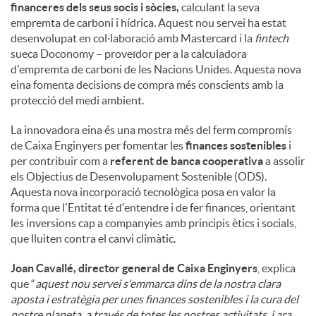
financeres dels seus socis i sòcies,
calculant la seva
empremta de carboni i hídrica. Aquest nou servei ha estat
desenvolupat en col·laboració amb Mastercard i la
fintech
sueca Doconomy – proveïdor per a la calculadora
d'empremta de carboni de les Nacions Unides. Aquesta nova
eina fomenta decisions de compra més conscients amb la
protecció del medi ambient.
La innovadora eina és una mostra més del ferm compromís
de Caixa Enginyers per fomentar les
finances sostenibles
i
per contribuir com a
referent de banca cooperativa
a assolir
els Objectius de Desenvolupament Sostenible (ODS).
Aquesta nova incorporació tecnològica posa en valor la
forma que l'Entitat té d'entendre i de fer finances, orientant
les inversions cap a companyies amb principis ètics i socials,
que lluiten contra el canvi climàtic.
Joan Cavallé, director general de Caixa Enginyers
, explica
que “
aquest nou servei s'emmarca dins de la nostra clara
aposta i estratègia per unes finances sostenibles i la cura del
nostre planeta, a través de totes les nostres activitats, i ara