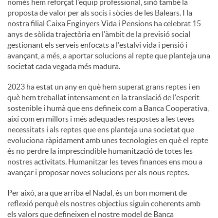
només hem reforçat l'equip professional, sinó també la
proposta de valor per als socis i sòcies de les Balears. I la
nostra filial Caixa Enginyers Vida i Pensions ha celebrat 15
anys de sòlida trajectòria en l'àmbit de la previsió social
gestionant els serveis enfocats a l'estalvi vida i pensió i
avançant, a més, a aportar solucions al repte que planteja una
societat cada vegada més madura.
2023 ha estat un any en què hem superat grans reptes i en
què hem treballat intensament en la translació de l'esperit
sostenible i humà que ens defineix com a Banca Cooperativa,
així com en millors i més adequades respostes a les teves
necessitats i als reptes que ens planteja una societat que
evoluciona ràpidament amb unes tecnologies en què el repte
és no perdre la imprescindible humanització de totes les
nostres activitats. Humanitzar les teves finances ens mou a
avançar i proposar noves solucions per als nous reptes.
Per això, ara que arriba el Nadal, és un bon moment de
reflexió perquè els nostres objectius siguin coherents amb
els valors que defineixen el nostre model de Banca