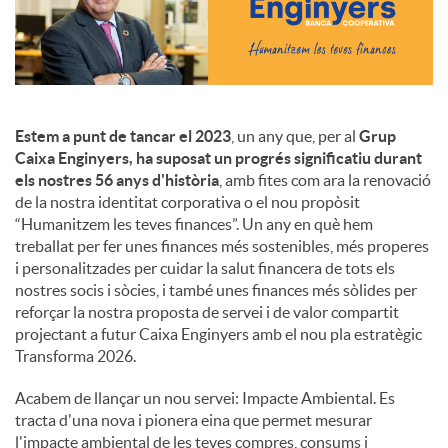
c
o
Estem a punt de tancar el 2023
, un any que, per al
Grup
Caixa Enginyers, ha suposat un progrés significatiu durant
n
els nostres 56 anys d'història
, amb fites com ara la renovació
de la nostra identitat corporativa o el nou propòsit
“Humanitzem les teves finances”. Un any en què hem
t
treballat per fer unes finances més sostenibles, més properes
i personalitzades per cuidar la salut financera de tots els
nostres socis i sòcies, i també unes finances més sòlides per
i
reforçar la nostra proposta de servei i de valor compartit
projectant a futur Caixa Enginyers amb el nou pla estratègic
Transforma 2026.
n
Acabem de llançar un nou servei: Impacte Ambiental. Es
tracta d'una nova i pionera eina que permet mesurar
g
l'impacte ambiental de les teves compres, consums i