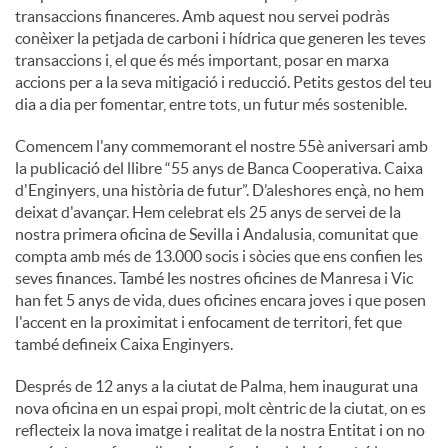
transaccions financeres. Amb aquest nou servei podràs
conèixer la petjada de carboni i hídrica que generen les teves
u
transaccions i, el que és més important, posar en marxa
accions per a la seva mitigació i reducció. Petits gestos del teu
dia a dia per fomentar, entre tots, un futur més sostenible.
t
Comencem l'any commemorant el nostre 55è aniversari amb
la publicació del llibre “55 anys de Banca Cooperativa. Caixa
s
d'Enginyers, una història de futur”. D’aleshores ençà, no hem
deixat d'avançar. Hem celebrat els 25 anys de servei de la
nostra primera oficina de Sevilla i Andalusia, comunitat que
compta amb més de 13.000 socis i sòcies que ens confien les
seves finances. També les nostres oficines de Manresa i Vic
han fet 5 anys de vida, dues oficines encara joves i que posen
l'accent en la proximitat i enfocament de territori, fet que
també defineix Caixa Enginyers.
Després de 12 anys a la ciutat de Palma, hem inaugurat una
nova oficina en un espai propi, molt cèntric de la ciutat, on es
reflecteix la nova imatge i realitat de la nostra Entitat i on no