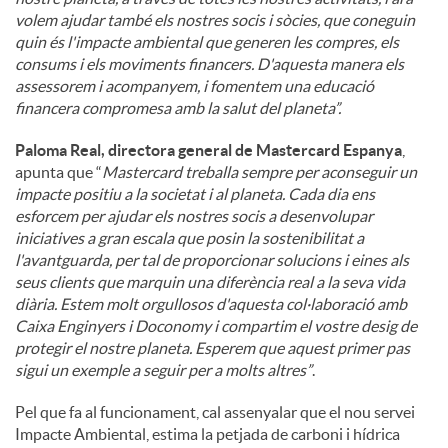
volem ajudar també els nostres socis i sòcies, que coneguin
quin és l'impacte ambiental que generen les compres, els
consums i els moviments financers. D'aquesta manera els
assessorem i acompanyem, i fomentem una educació
financera compromesa amb la salut del planeta”.
Paloma Real, directora general de Mastercard Espanya
,
apunta que “
Mastercard treballa sempre per aconseguir un
impacte positiu a la societat i al planeta. Cada dia ens
esforcem per ajudar els nostres socis a desenvolupar
iniciatives a gran escala que posin la sostenibilitat a
l'avantguarda, per tal de proporcionar solucions i eines als
seus clients que marquin una diferència real a la seva vida
diària. Estem molt orgullosos d'aquesta col·laboració amb
Caixa Enginyers i Doconomy i compartim el vostre desig de
protegir el nostre planeta. Esperem que aquest primer pas
sigui un exemple a seguir per a molts altres”
.
Pel que fa al funcionament, cal assenyalar que el nou servei
Impacte Ambiental, estima la petjada de carboni i hídrica