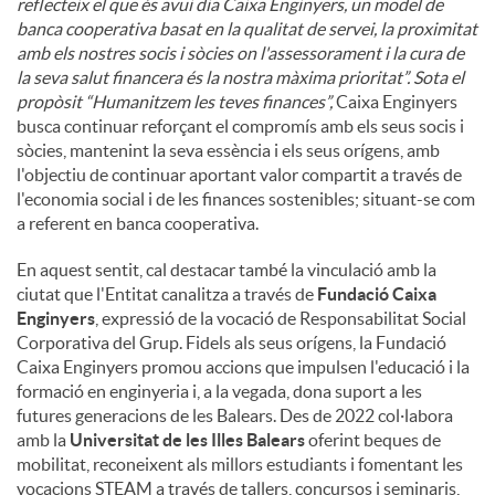
reflecteix el que és avui dia Caixa Enginyers, un model de
banca cooperativa basat en la qualitat de servei, la proximitat
amb els nostres socis i sòcies on l'assessorament i la cura de
la seva salut financera és la nostra màxima prioritat”. Sota el
propòsit “Humanitzem les teves finances”,
Caixa Enginyers
busca continuar reforçant el compromís amb els seus socis i
sòcies, mantenint la seva essència i els seus orígens, amb
l'objectiu de continuar aportant valor compartit a través de
l'economia social i de les finances sostenibles; situant-se com
a referent en banca cooperativa.
En aquest sentit, cal destacar també la vinculació amb la
ciutat que l'Entitat canalitza a través de
Fundació Caixa
Enginyers
, expressió de la vocació de Responsabilitat Social
Corporativa del Grup. Fidels als seus orígens, la Fundació
Caixa Enginyers promou accions que impulsen l'educació i la
formació en enginyeria i, a la vegada, dona suport a les
futures generacions de les Balears. Des de 2022 col·labora
amb la
Universitat de les Illes Balears
oferint beques de
mobilitat, reconeixent als millors estudiants i fomentant les
vocacions STEAM a través de tallers, concursos i seminaris,