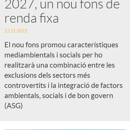
2027, un nou fons de
a
renda fixa
X
13.11.2023
El nou fons promou característiques
a
mediambientals i socials per ho
r
realitzarà una combinació entre les
exclusions dels sectors més
x
controvertits i la integració de factors
ambientals, socials i de bon govern
e
(ASG)
s