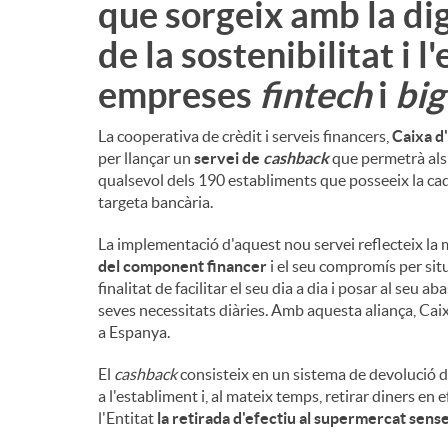
que sorgeix amb la digi
de la sostenibilitat i 
empreses
fintech
i
big
La cooperativa de crèdit i serveis financers,
Caixa d
per llançar un
servei de
cashback
que permetrà als 
qualsevol dels 190 establiments que posseeix la ca
targeta bancària.
La implementació d'aquest nou servei reflecteix la m
del component financer
i el seu compromís per situa
finalitat de facilitar el seu dia a dia i posar al seu
seves necessitats diàries. Amb aquesta aliança, Cai
a Espanya.
El
cashback
consisteix en un sistema de devolució d'
a l'establiment i, al mateix temps, retirar diners en
l'Entitat
la retirada d'efectiu al supermercat sense 