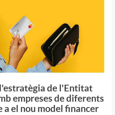
'estratègia de l'Entitat
i
amb empreses de diferents
e a el nou model financer