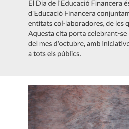
El Dia de l'Educació Financera é
l
d'Educació Financera conjuntame
entitats col·laboradores, de les
i
Aquesta cita porta celebrant-se 
del mes d'octubre, amb iniciativ
c
a tots els públics.
a
d
o
r