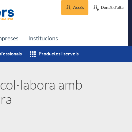
Accés
Dona't d'alta
preses
Institucions
ofessionals
Productes i serveis
 col·labora amb
era