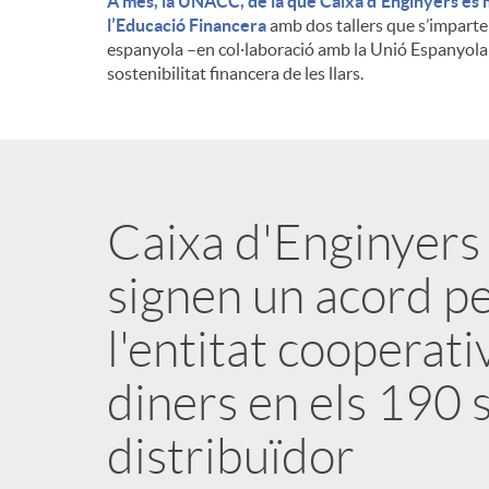
A més, la UNACC, de la que Caixa d’Enginyers és 
l’Educació Financera
amb dos tallers que s’imparte
espanyola –en col·laboració amb la Unió Espanyola
sostenibilitat financera de les llars.
Caixa d'Enginyers
signen un acord pe
l'entitat cooperati
diners en els 190
distribuïdor