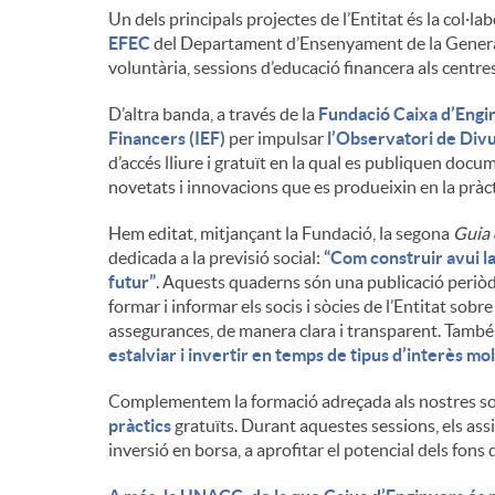
Un dels principals projectes de l’Entitat és la col·la
n
EFEC
del Departament d’Ensenyament de la Generalit
voluntària, sessions d’educació financera als centr
g
D’altra banda, a través de la
Fundació Caixa d’Engi
Financers (IEF)
per impulsar
l’Observatori de Divu
d’accés lliure i gratuït en la qual es publiquen docu
u
novetats i innovacions que es produeixin en la pràcti
Hem editat, mitjançant la Fundació, la segona
Guia 
t
dedicada a la previsió social:
“Com construir avui la
futur”
. Aquests quaderns són una publicació periòd
formar i informar els socis i sòcies de l’Entitat sobre
s
assegurances, de manera clara i transparent. També
estalviar i invertir en temps de tipus d’interès mo
Complementem la formació adreçada als nostres soc
pràctics
gratuïts. Durant aquestes sessions, els ass
inversió en borsa, a aprofitar el potencial dels fons d