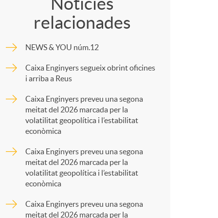
o
o
Notícies
relacionades
m
m
NEWS & YOU núm.12
p
a
Caixa Enginyers segueix obrint oficines
i arriba a Reus
a
Caixa Enginyers preveu una segona
meitat del 2026 marcada per la
r
volatilitat geopolítica i l’estabilitat
econòmica
t
Caixa Enginyers preveu una segona
meitat del 2026 marcada per la
volatilitat geopolítica i l’estabilitat
econòmica
Caixa Enginyers preveu una segona
meitat del 2026 marcada per la