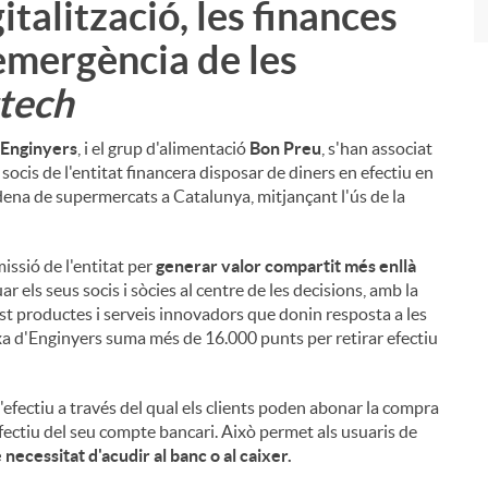
talització, les finances
l'emergència de les
tech
'Enginyers
, i el grup d'alimentació
Bon Preu
, s'han associat
socis de l'entitat financera disposar de diners en efectiu en
dena de supermercats a Catalunya, mitjançant l'ús de la
issió de l'entitat per
generar valor compartit més enllà
r els seus socis i sòcies al centre de les decisions, amb la
 abast productes i serveis innovadors que donin resposta a les
xa d'Enginyers suma més de 16.000 punts per retirar efectiu
efectiu a través del qual els clients poden abonar la compra
 efectiu del seu compte bancari. Això permet als usuaris de
necessitat d'acudir al banc o al caixer.