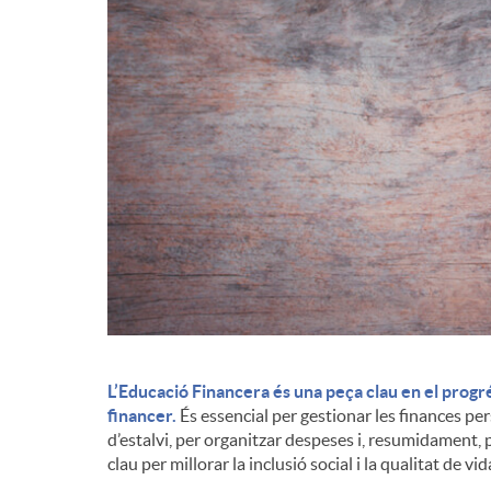
d
e
c
o
n
t
L’Educació Financera és una peça clau en el progr
financer.
És essencial per gestionar les finances p
d’estalvi, per organitzar despeses i, resumidament, p
i
clau per millorar la inclusió social i la qualitat de vi