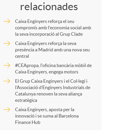
relacionades
m
Caixa Enginyers reforça el seu
p
compromís amb l'economia social amb
la seva incorporació al Grup Clade
Caixa Enginyers reforça la seva
a
presència a Madrid amb una nova seu
central
r
#CEApropa, l'oficina bancària mòbil de
Caixa Enginyers, engega motors
El Grup Caixa Enginyers i el Col·legi i
t
l’Associació d’Enginyers Industrials de
Catalunya renoven la seva aliança
estratègica
Caixa Enginyers, aposta per la
innovació i se suma al Barcelona
r
Finance Hub