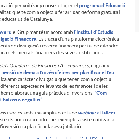
boració, per vuitè any consecutiu, en el
programa d’Educació
at, que té com a objectiu fer arribar, de forma gratuïta i
es educatius de Catalunya.
nyers
, el Grup manté un acord amb
l’Institut d’Estudis
lgació Financera.
Es tracta d’una plataforma electrònica
ments de divulgació i recerca financera per tal de difondre
ca dels mercats financers i les seves institucions.
dels Quaderns de Finances i Assegurances
, enguany
 pensió de demà a través d’eines per planificar el teu
ica amb caràcter divulgatiu que tenen com a objectiu
 diferents aspectes rellevants de les finances i de les
 hem elaborat una guia pràctica d’inversions:
“Com
lt baixos o negatius”
.
is i sòcies amb una àmplia oferta de
webinars
i tallers
istents poden aprendre, per exemple, a sistematitzar la
’inversió o a planificar la seva jubilació.