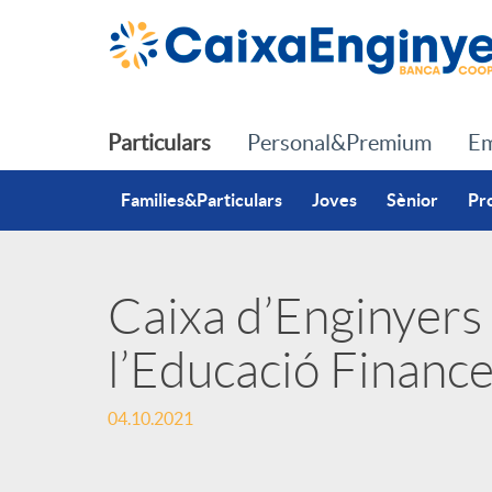
Salta al contingut principal
Particulars
Personal&Premium
Em
Families&Particulars
Joves
Sènior
Pr
Caixa d’Enginyers
P
l’Educació Financ
u
04.10.2021
b