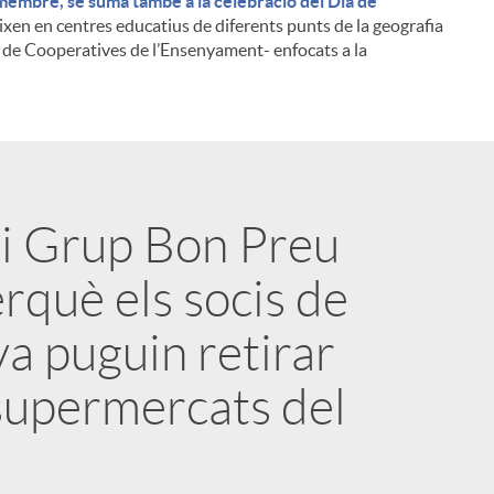
membre, se suma també a la celebració del Dia de
ixen en centres educatius de diferents punts de la geografia
 de Cooperatives de l’Ensenyament- enfocats a la
 i Grup Bon Preu
i
rquè els socis de
va puguin retirar
 supermercats del
l