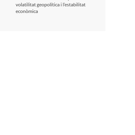
r
volatilitat geopolítica i l’estabilitat
econòmica
a
X
a
r
x
e