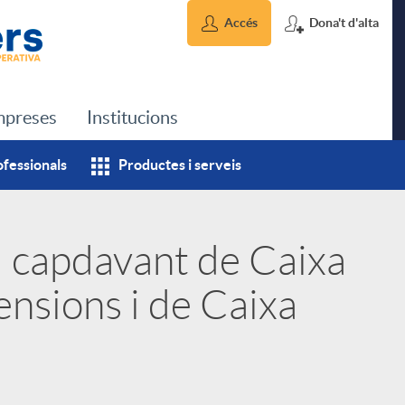
Accés
Dona't d'alta
preses
Institucions
ofessionals
Productes i serveis
l capdavant de Caixa
ensions i de Caixa