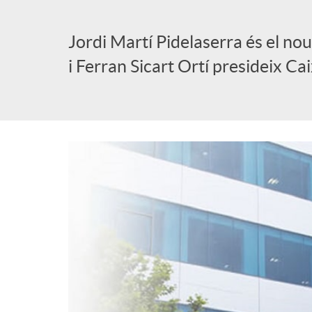
l
Jordi Martí Pidelaserra és el no
i Ferran Sicart Ortí presideix Ca
i
c
a
d
o
r