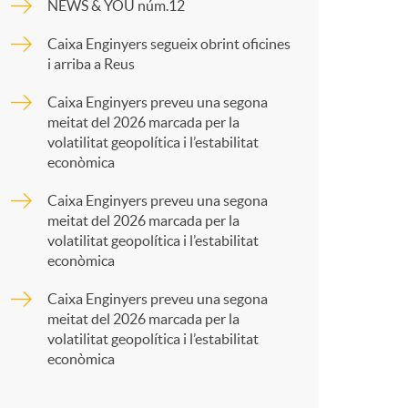
o
NEWS & YOU núm.12
p
Caixa Enginyers segueix obrint oficines
m
i arriba a Reus
a
Caixa Enginyers preveu una segona
a
meitat del 2026 marcada per la
r
volatilitat geopolítica i l’estabilitat
econòmica
t
Caixa Enginyers preveu una segona
meitat del 2026 marcada per la
volatilitat geopolítica i l’estabilitat
econòmica
Caixa Enginyers preveu una segona
r
meitat del 2026 marcada per la
volatilitat geopolítica i l’estabilitat
econòmica
a