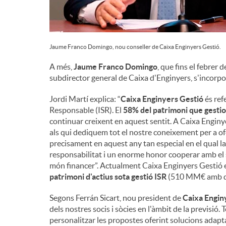
Jaume Franco Domingo, nou conseller de Caixa Enginyers Gestió.
A més,
Jaume Franco Domingo
, que fins el febrer 
subdirector general de Caixa d'Enginyers, s'incorpo
Jordi Martí explica: “
Caixa Enginyers Gestió
és ref
Responsable (ISR). El
58% del patrimoni que gestio
continuar creixent en aquest sentit. A Caixa Enginye
als qui dediquem tot el nostre coneixement per a of
precisament en aquest any tan especial en el qual la
responsabilitat i un enorme honor cooperar amb el s
món financer”. Actualment Caixa Enginyers Gestió e
patrimoni d'actius sota gestió ISR
(510 MM€ amb da
Segons Ferrán Sicart, nou president de
Caixa Engin
dels nostres socis i sòcies en l'àmbit de la previsi
personalitzar les propostes oferint solucions adapta