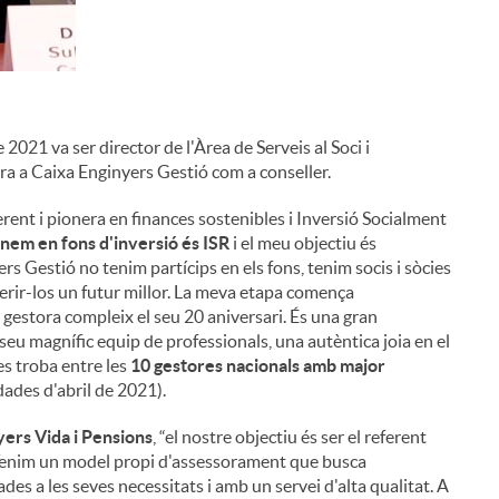
de 2021 va ser director de l'Àrea de Serveis al Soci i
ra a Caixa Enginyers Gestió com a conseller.
erent i pionera en finances sostenibles i Inversió Socialment
nem en fons d'inversió és ISR
i el meu objectiu és
rs Gestió no tenim partícips en els fons, tenim socis i sòcies
erir-los un futur millor. La meva etapa comença
 gestora compleix el seu 20 aniversari. És una gran
eu magnífic equip de professionals, una autèntica joia en el
s troba entre les
10 gestores nacionals amb major
des d'abril de 2021).
yers Vida i Pensions
, “el nostre objectiu és ser el referent
ó. Tenim un model propi d'assessorament que busca
des a les seves necessitats i amb un servei d'alta qualitat. A