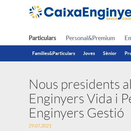
Salta al contingut principal
Particulars
Personal&Premium
Em
Families&Particulars
Joves
Sènior
Pr
Nous presidents a
P
Enginyers Vida i P
u
Enginyers Gestió
b
29.07.2021