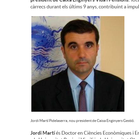
càrrecs durant els últims 9 anys, contribuint a impul
n
g
u
t
s
Jordi Martí Pidelaserra, nou president de Caixa Enginyers Gestió.
Jordi Martí
és Doctor en Ciències Econòmiques i Em