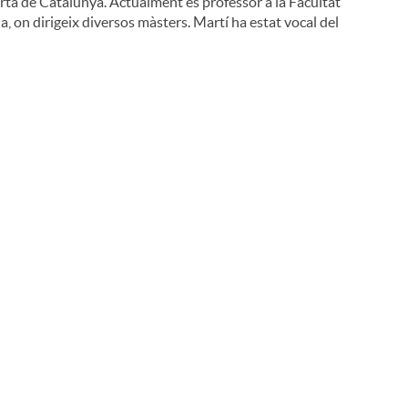
Oberta de Catalunya. Actualment és professor a la Facultat
, on dirigeix diversos màsters. Martí ha estat vocal del
i
l