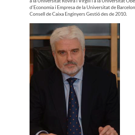
a la Universitat Rovira i Virgili i a la Universitat 
d'Economia i Empresa de la Universitat de Barcelona
Consell de Caixa Enginyers Gestió des de 2010.