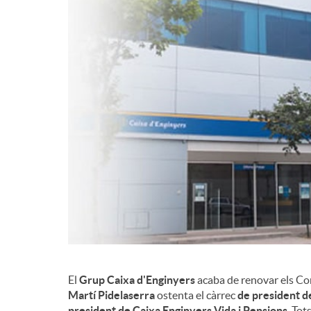
d
e
c
o
n
t
El
Grup Caixa d'Enginyers
acaba de renovar els Conse
i
Martí Pidelaserra
ostenta el càrrec
de president d
president de Caixa Enginyers Vida i Pensions
. Tot