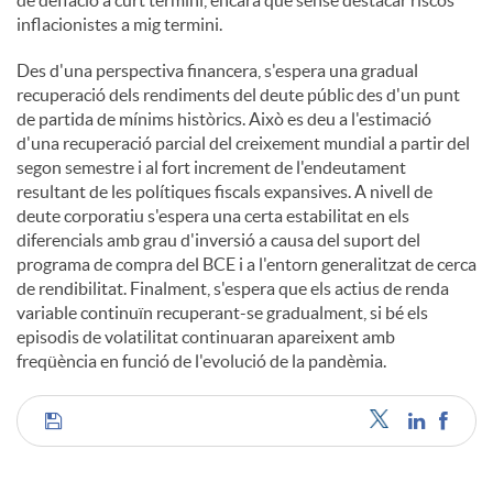
de deflació a curt termini, encara que sense destacar riscos
inflacionistes a mig termini.
Des d'una perspectiva financera, s'espera una gradual
recuperació dels rendiments del deute públic des d'un punt
de partida de mínims històrics. Això es deu a l'estimació
d'una recuperació parcial del creixement mundial a partir del
segon semestre i al fort increment de l'endeutament
resultant de les polítiques fiscals expansives. A nivell de
deute corporatiu s'espera una certa estabilitat en els
diferencials amb grau d'inversió a causa del suport del
programa de compra del BCE i a l'entorn generalitzat de cerca
de rendibilitat. Finalment, s'espera que els actius de renda
variable continuïn recuperant-se gradualment, si bé els
episodis de volatilitat continuaran apareixent amb
freqüència en funció de l'evolució de la pandèmia.
C