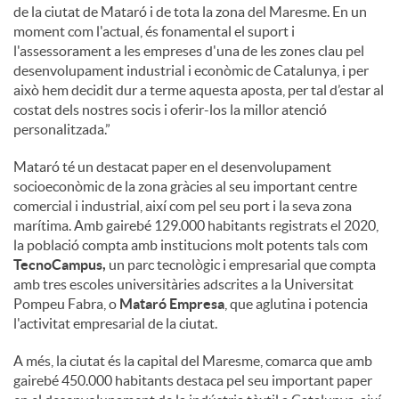
de la ciutat de Mataró i de tota la zona del Maresme. En un
moment com l'actual, és fonamental el suport i
l'assessorament a les empreses d'una de les zones clau pel
desenvolupament industrial i econòmic de Catalunya, i per
això hem decidit dur a terme aquesta aposta, per tal d’estar al
costat dels nostres socis i oferir-los la millor atenció
personalitzada.”
Mataró té un destacat paper en el desenvolupament
socioeconòmic de la zona gràcies al seu important centre
comercial i industrial, així com pel seu port i la seva zona
marítima. Amb gairebé 129.000 habitants registrats el 2020,
la població compta amb institucions molt potents tals com
TecnoCampus,
un parc tecnològic i empresarial que compta
amb tres escoles universitàries adscrites a la Universitat
Pompeu Fabra, o
Mataró Empresa
, que aglutina i potencia
l'activitat empresarial de la ciutat.
A més, la ciutat és la capital del Maresme, comarca que amb
gairebé 450.000 habitants destaca pel seu important paper