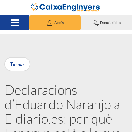
Salta al contingut principal
Accés
Dona't d'alta
P
Tornar
u
Declaracions
b
d’Eduardo Naranjo a
l
Eldiario.es: per què
i