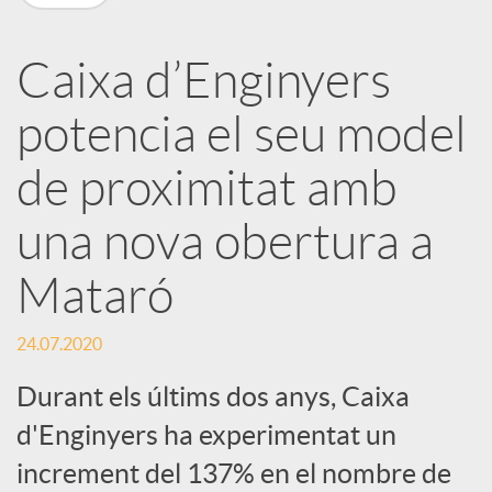
a
Caixa d’Enginyers
r
potencia el seu model
x
de proximitat amb
e
una nova obertura a
Mataró
s
24.07.2020
S
Durant els últims dos anys, Caixa
d'Enginyers ha experimentat un
o
increment del 137% en el nombre de