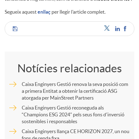
Segueix aquest
enllaç
per llegir l’article complet.
u
C
t
o
s
Notícies relacionades
m
Caixa Enginyers Gestió renova la seva posició com
a primera Entitat a obtenir la certificació ASG
p
atorgada per MainStreet Partners
Caixa Enginyers Gestió reconeguda als
a
“Champions ESG 2024” pels seus fons d'inversió
sostenibles i responsables
Caixa Enginyers llança CE HORIZON 2027, un nou
r
fons de renda fixa