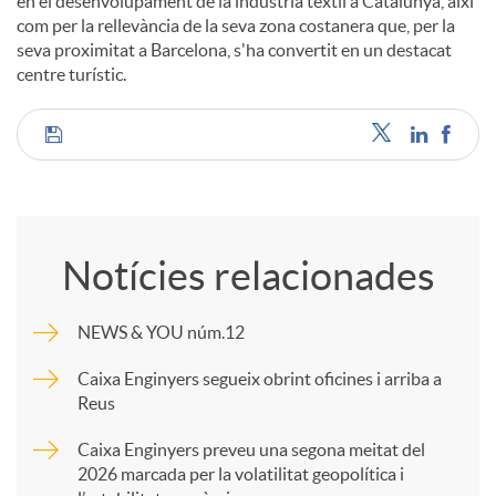
en el desenvolupament de la indústria tèxtil a Catalunya, així
com per la rellevància de la seva zona costanera que, per la
seva proximitat a Barcelona, s'ha convertit en un destacat
centre turístic.
C
o
Notícies relacionades
m
NEWS & YOU núm.12
p
Caixa Enginyers segueix obrint oficines i arriba a
Reus
a
Caixa Enginyers preveu una segona meitat del
2026 marcada per la volatilitat geopolítica i