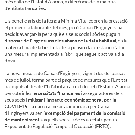
més enllà de l’Estat d’Alarma, a diferència de la majoria
d’entitats bancàries.
Els beneficiaris de la Renda Mínima Vital cobren la prestació
el primer dia laborable del mes, però Caixa d’Enginyers ha
decidit avançar-la per a què els seus socis i sòcies puguin
disposar de l’ingrés uns dies abans de la data habitual
, en la
mateixa línia de la bestreta de la pensió i la prestació d’atur -
una mesura implementada a l’abril que segueix activa a dia
d’avui-.
La nova mesura de Caixa d’Enginyers, vigent des del passat
mes de juliol, forma part del paquet de mesures que l’Entitat
ha impulsat des de l’1 d’abril arran del decret d’Estat d’Alarma
per cobrir les
necessitats financeres
i asseguradores dels
seus socis i
mitigar l’impacte econòmic generat per la
COVID-19
. La darrera mesura anunciada per Caixa
d’Enginyers va ser l’
exempció del pagament de la comissió
de manteniment
a aquells socis i sòcies afectats per un
Expedient de Regulació Temporal Ocupació (ERTO).