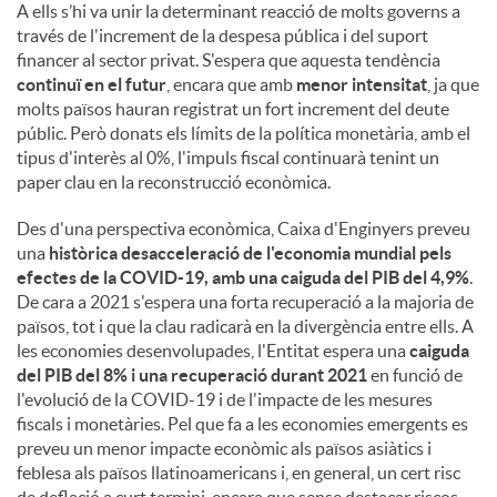
A ells s’hi va unir la determinant reacció de molts governs a
través de l'increment de la despesa pública i del suport
financer al sector privat. S'espera que aquesta tendència
continuï en el futur
, encara que amb
menor intensitat
, ja que
molts països hauran registrat un fort increment del deute
públic. Però donats els límits de la política monetària, amb el
tipus d'interès al 0%, l'impuls fiscal continuarà tenint un
paper clau en la reconstrucció econòmica.
Des d'una perspectiva econòmica, Caixa d'Enginyers preveu
una
històrica desacceleració de l'economia mundial pels
efectes de la COVID-19, amb una caiguda del PIB del 4,9%
.
De cara a 2021 s'espera una forta recuperació a la majoria de
països, tot i que la clau radicarà en la divergència entre ells. A
les economies desenvolupades, l'Entitat espera una
caiguda
del PIB del 8% i una recuperació durant 2021
en funció de
l'evolució de la COVID-19 i de l'impacte de les mesures
fiscals i monetàries. Pel que fa a les economies emergents es
preveu un menor impacte econòmic als països asiàtics i
feblesa als països llatinoamericans i, en general, un cert risc