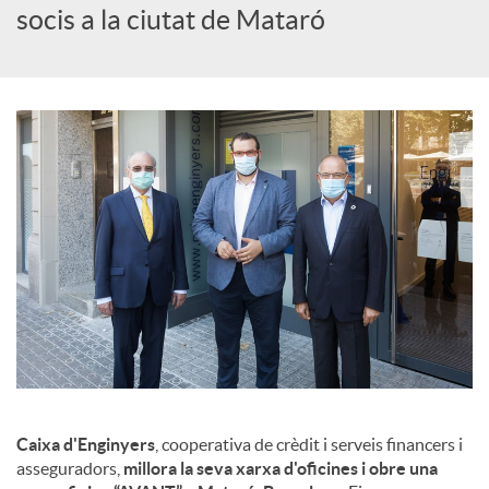
c
socis a la ciutat de Mataró
i
a
l
s
Caixa d'Enginyers
, cooperativa de crèdit i serveis financers i
asseguradors,
millora la seva xarxa d'oficines i obre una