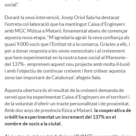
social”.
Durant la seva intervenció, Josep Oriol Sala ha destacat
l'estreta col·laboració que ha mantingut Caixa d'Enginyers
amb MGC Mútua a Mataró, fonamental abans de començar
aquesta nova etapa. “M'agradaria agrair la seva confiança als
quasi 9.000 socis que l'Entitat té a la comarca. Gràcies a ells, i
per a donar resposta a les seves necessitats i al creixement
que hem experimentat en la nostra base social al Maresme -
del 137%-, emprenem aquest nou projecte amb molta il·lusió
i amb l'objectiu de continuar creixent i fent créixer aquesta
zona tan important de Catalunya”, afegeix Sala.
Aquesta obertura és el resultat de la creixent demanda de
servei que ha experimentat Caixa d'Enginyers en el territori i
de la voluntat d'oferir un tracte personalitzat i de proximitat.
Amb dos anys de presència física a Mataró,
la cooperativa de
crèdit ha experimentat un increment del 137% en el
nombre de socis a la ciutat.