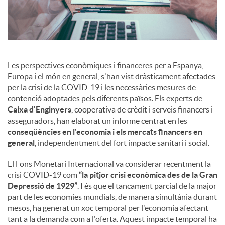
s
Les perspectives econòmiques i financeres per a Espanya,
Europa i el món en general, s'han vist dràsticament afectades
per la crisi de la COVID-19 i les necessàries mesures de
contenció adoptades pels diferents països. Els experts de
Caixa d'Enginyers
, cooperativa de crèdit i serveis financers i
asseguradors, han elaborat un informe centrat en les
conseqüències en l'economia i els mercats financers en
general
, independentment del fort impacte sanitari i social.
El Fons Monetari Internacional va considerar recentment la
crisi COVID-19 com
“la pitjor crisi econòmica des de la Gran
Depressió de 1929”
. I és que el tancament parcial de la major
part de les economies mundials, de manera simultània durant
mesos, ha generat un xoc temporal per l'economia afectant
tant a la demanda com a l'oferta. Aquest impacte temporal ha