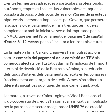
D’entre les mesures adreçades a particulars, professionals,
autònoms, empreses i col·lectius vulnerables destaquen la
posada a disposició dels socis de les
moratòries de préstecs
hipotecaris i personals impulsades pel Govern, que permeten
la suspensió del pagament de fins a tres quotes; i que es
complementa amb la iniciativa sectorial impulsada per la
UNACC que permet l’ajornament del
pagament de capital
d’entre 6 i 12 mesos
, per així facilitar a fer front als deutes.
En la mateixa línia, Caixa d’Enginyers ha impulsat accions
com l’
exempció del pagament de la comissió de TPV
als
comerços afectats per l’Estat d’Alarma, l’ampliació de l’import
i termini de devolució de la Bestreta Nòmina, o la reducció
dels tipus d’interès dels pagaments aplaçats en les compres i
fraccionament amb targeta de crèdit. A més, s’ha adherit a
diferents iniciatives públiques de finançament amb aval.
Tanmateix, a través de Caixa Enginyers Vida i Pensions, el
grup cooperatiu de crèdit s’ha sumat a la iniciativa impulsada
per la patronal del sector assegurador
UNESPA
de creació