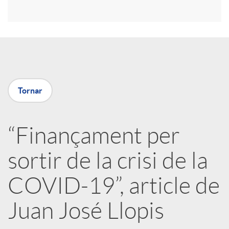
r
a
X
Tornar
a
“Finançament per
r
sortir de la crisi de la
x
COVID-19”, article de
e
Juan José Llopis