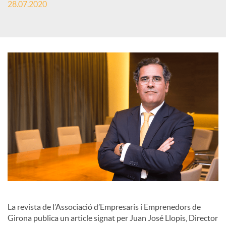
28.07.2020
s
S
o
c
i
a
l
La revista de l’Associació d’Empresaris i Emprenedors de
Girona publica un article signat per Juan José Llopis, Director