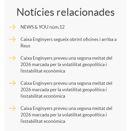
o
Notícies relacionades
m
NEWS & YOU núm.12
p
Caixa Enginyers segueix obrint oficines i arriba a
Reus
a
Caixa Enginyers preveu una segona meitat del
2026 marcada per la volatilitat geopolítica i
l’estabilitat econòmica
r
Caixa Enginyers preveu una segona meitat del
2026 marcada per la volatilitat geopolítica i
t
l’estabilitat econòmica
Caixa Enginyers preveu una segona meitat del
i
2026 marcada per la volatilitat geopolítica i
l’estabilitat econòmica