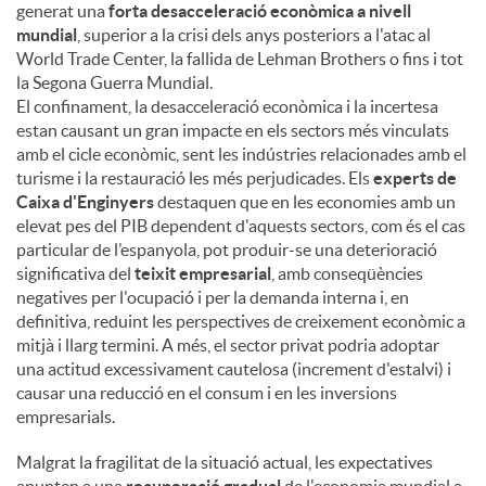
generat una
forta desacceleració econòmica a nivell
mundial
, superior a la crisi dels anys posteriors a l'atac al
World Trade Center, la fallida de Lehman Brothers o fins i tot
la Segona Guerra Mundial.
El confinament, la desacceleració econòmica i la incertesa
estan causant un gran impacte en els sectors més vinculats
amb el cicle econòmic, sent les indústries relacionades amb el
turisme i la restauració les més perjudicades. Els
experts de
Caixa d'Enginyers
destaquen que en les economies amb un
elevat pes del PIB dependent d'aquests sectors, com és el cas
particular de l’espanyola, pot produir-se una deterioració
significativa del
teixit empresarial
, amb conseqüències
negatives per l'ocupació i per la demanda interna i, en
definitiva, reduint les perspectives de creixement econòmic a
mitjà i llarg termini. A més, el sector privat podria adoptar
una actitud excessivament cautelosa (increment d'estalvi) i
causar una reducció en el consum i en les inversions
empresarials.
Malgrat la fragilitat de la situació actual, les expectatives