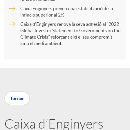
Caixa Enginyers preveu una estabilització de la
t
inflació superior al 2%
Caixa d'Enginyers renova la seva adhesió al “2022
i
Global Investor Statement to Governments on the
Climate Crisis” reforçant així el seu compromís
amb el medi ambient
r
a
X
Tornar
a
Caixa d’Enginyers
r