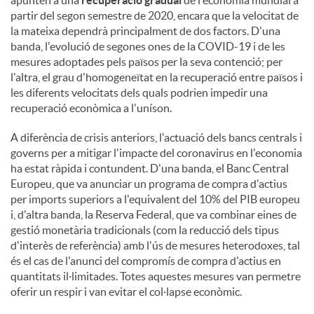
apunten a una
recuperació gradual
de l'economia mundial a
partir del segon semestre de 2020, encara que la velocitat de
la mateixa dependrà principalment de dos factors. D'una
banda, l'evolució de segones ones de la COVID-19 i de les
mesures adoptades pels països per la seva contenció; per
l'altra, el grau d'homogeneïtat en la recuperació entre països i
les diferents velocitats dels quals podrien impedir una
recuperació econòmica a l'uníson.
A diferència de crisis anteriors, l'actuació dels bancs centrals i
governs per a mitigar l'impacte del coronavirus en l'economia
ha estat ràpida i contundent. D'una banda, el Banc Central
Europeu, que va anunciar un programa de compra d'actius
per imports superiors a l'equivalent del 10% del PIB europeu
i, d'altra banda, la Reserva Federal, que va combinar eines de
gestió monetària tradicionals (com la reducció dels tipus
d'interès de referència) amb l'ús de mesures heterodoxes, tal
és el cas de l'anunci del compromís de compra d'actius en
quantitats il·limitades. Totes aquestes mesures van permetre
oferir un respir i van evitar el col·lapse econòmic.