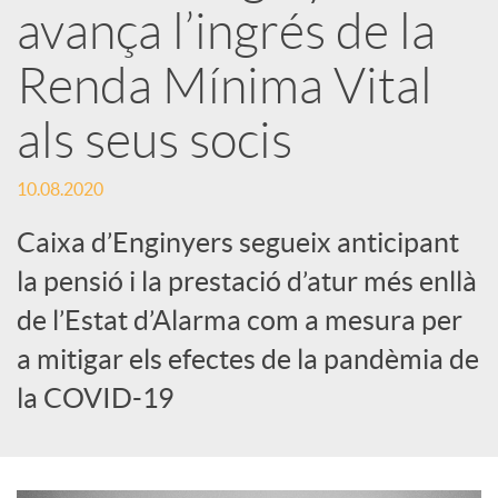
avança l’ingrés de la
x
Renda Mínima Vital
e
als seus socis
s
10.08.2020
Caixa d’Enginyers segueix anticipant
S
la pensió i la prestació d’atur més enllà
de l’Estat d’Alarma com a mesura per
o
a mitigar els efectes de la pandèmia de
la COVID-19
c
i