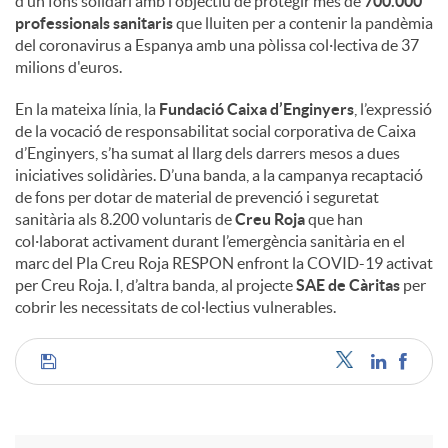
d’un fons solidari amb l'objectiu de protegir més de
700.000
professionals sanitaris
que lluiten per a contenir la pandèmia
del coronavirus a Espanya amb una pòlissa col·lectiva de 37
milions d'euros.
En la mateixa línia, la
Fundació Caixa d’Enginyers
, l’expressió
de la vocació de responsabilitat social corporativa de Caixa
d’Enginyers, s’ha sumat al llarg dels darrers mesos a dues
iniciatives solidàries. D’una banda, a la campanya recaptació
de fons per dotar de material de prevenció i seguretat
sanitària als 8.200 voluntaris de
Creu Roja
que han
col·laborat activament durant l’emergència sanitària en el
marc del Pla Creu Roja RESPON enfront la COVID-19 activat
per Creu Roja. I, d’altra banda, al projecte
SAE de Càritas
per
cobrir les necessitats de col·lectius vulnerables.
C