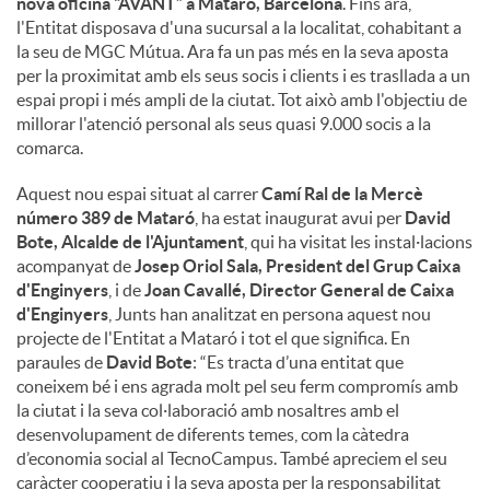
nova oficina “AVANT” a Mataró, Barcelona
. Fins ara,
l'Entitat disposava d'una sucursal a la localitat, cohabitant a
la seu de MGC Mútua. Ara fa un pas més en la seva aposta
per la proximitat amb els seus socis i clients i es trasllada a un
espai propi i més ampli de la ciutat. Tot això amb l'objectiu de
millorar l'atenció personal als seus quasi 9.000 socis a la
comarca.
Aquest nou espai situat al carrer
Camí Ral de la Mercè
número 389 de Mataró
, ha estat inaugurat avui per
David
Bote, Alcalde de l'Ajuntament
, qui ha visitat les instal·lacions
acompanyat de
Josep Oriol Sala, President del Grup Caixa
d'Enginyers
, i de
Joan Cavallé, Director General de Caixa
d'Enginyers
, Junts han analitzat en persona aquest nou
projecte de l'Entitat a Mataró i tot el que significa. En
paraules de
David Bote
: “Es tracta d’una entitat que
coneixem bé i ens agrada molt pel seu ferm compromís amb
la ciutat i la seva col·laboració amb nosaltres amb el
desenvolupament de diferents temes, com la càtedra
d’economia social al TecnoCampus. També apreciem el seu
caràcter cooperatiu i la seva aposta per la responsabilitat