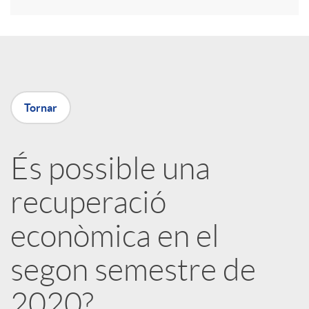
r
a
X
Tornar
a
És possible una
r
recuperació
x
econòmica en el
e
segon semestre de
2020?