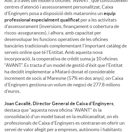
Així, a través del model d'oficines “AVANT”, que constitueixen
centres d'atenció i assessorament personalitzat, Caixa
d'Enginyers posa a disposició dels mataronins un
equip
professional especialment qualificat
per a les activitats
d'assessorament (inversions, finançament o cobertura de
riscos-assegurances), i alhora, amb capacitat per
desenvolupar les funcions operatives de les oficines
bancàries tradicionals complementant l'important catàleg de
serveis online que té l'Entitat. Amb aquesta nova
incorporació, la cooperativa de crèdit suma ja 10 oficines
“AVANT”. Es tracta d'un model de gestió d'èxit que l'Entitat
ha decidit implementar a Mataró donat el considerable
increment de socis al Maresme (57% en dos anys), on Caixa
d'Enginyers gestiona un volum de negoci de 277,8 milions
d'euros.
Joan Cavallé, Director General de Caixa d'Enginyers
,
destaca que “aquesta nova oficina ‘’AVANT’’ és la
consolidació d'un model basat en la multicanalitat, on els
professionals de Caixa d'Enginyers es centraran en oferir un
servei de valor afegit per a empreses, autònoms i habitants