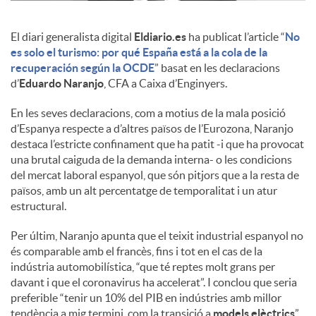
c
El diari generalista digital
Eldiario.es
ha publicat l’article “
No
es solo el turismo: por qué España está a la cola de la
recuperación según la OCDE
” basat en les declaracions
o
d’
Eduardo Naranjo
, CFA a Caixa d’Enginyers.
En les seves declaracions, com a motius de la mala posició
n
d’Espanya respecte a d’altres països de l’Eurozona, Naranjo
destaca l’estricte confinament que ha patit -i que ha provocat
una brutal caiguda de la demanda interna- o les condicions
t
del mercat laboral espanyol, que són pitjors que a la resta de
països, amb un alt percentatge de temporalitat i un atur
estructural.
i
Per últim, Naranjo apunta que el teixit industrial espanyol no
és comparable amb el francès, fins i tot en el cas de la
n
indústria automobilística, “que té reptes molt grans per
davant i que el coronavirus ha accelerat”. I conclou que seria
preferible “tenir un 10% del PIB en indústries amb millor
g
tendència a mig termini, com la transició a
models elèctrics
”.