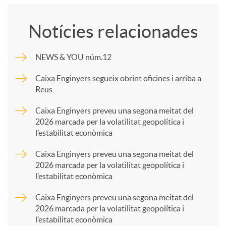
o
Notícies relacionades
m
NEWS & YOU núm.12
p
Caixa Enginyers segueix obrint oficines i arriba a
Reus
a
Caixa Enginyers preveu una segona meitat del
2026 marcada per la volatilitat geopolítica i
l’estabilitat econòmica
r
Caixa Enginyers preveu una segona meitat del
2026 marcada per la volatilitat geopolítica i
t
l’estabilitat econòmica
Caixa Enginyers preveu una segona meitat del
i
2026 marcada per la volatilitat geopolítica i
l’estabilitat econòmica