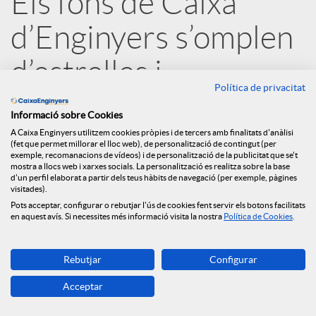
Els fons de Caixa
r
d’Enginyers s’omplen
x
d’estrelles i
Política de privacitat
e
encapçalen els
Informació sobre Cookies
rankings
A Caixa Enginyers utilitzem cookies pròpies i de tercers amb finalitats d'anàlisi
s
(fet que permet millorar el lloc web), de personalització de contingut (per
exemple, recomanacions de vídeos) i de personalització de la publicitat que se't
mostra a llocs web i xarxes socials. La personalització es realitza sobre la base
21.07.2020
d'un perfil elaborat a partir dels teus hàbits de navegació (per exemple, pàgines
S
visitades).
Pots acceptar, configurar o rebutjar l'ús de cookies fent servir els botons facilitats
en aquest avís. Si necessites més informació visita la nostra
Política de Cookies
.
o
Rebutjar
Configurar
c
Acceptar