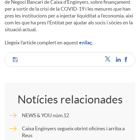
de Negoci Bancari de Caixa d’Enginyers, sobre finançament
s
per a sortir de la crisi de la COVID-19 i les mesures que han
pres les institucions per a injectar liquiditat a l’economia, així
com les que ha pres l’Entitat per ajudar als socis i sòcies en la
situació actual.
Llegeix l’article complert en aquest
enllaç
.
C
o
Notícies relacionades
m
NEWS & YOU núm.12
p
Caixa Enginyers segueix obrint oficines i arriba a
Reus