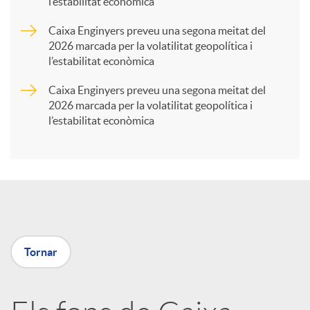
l’estabilitat econòmica
r
Caixa Enginyers preveu una segona meitat del
2026 marcada per la volatilitat geopolítica i
t
l’estabilitat econòmica
Caixa Enginyers preveu una segona meitat del
i
2026 marcada per la volatilitat geopolítica i
l’estabilitat econòmica
r
a
X
Tornar
a