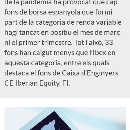
de la pandèmia ha provocat que cap
o
fons de borsa espanyola que formi
c
part de la categoria de renda variable
hagi tancat en positiu el mes de març
i
ni el primer trimestre. Tot i això, 33
fons han caigut menys que l’Ibex en
a
aquesta categoria, entre els quals
destaca el fons de Caixa d’Enginyers
l
CE Iberian Equity, FI.
s