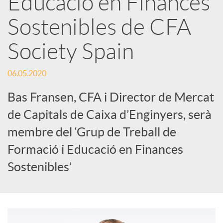
Educació en Finances
Sostenibles de CFA
c
Society Spain
a
06.05.2020
d
Bas Fransen, CFA i Director de Mercat
de Capitals de Caixa d’Enginyers, serà
o
membre del ‘Grup de Treball de
Formació i Educació en Finances
r
Sostenibles’
d
e