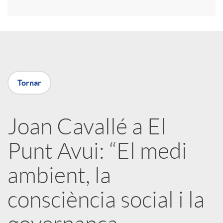
r
a
X
Tornar
a
Joan Cavallé a El
r
Punt Avui: “El medi
x
ambient, la
e
consciència social i la