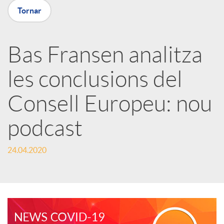
Tornar
a
Bas Fransen analitza
r
les conclusions del
x
Consell Europeu: nou
e
podcast
24.04.2020
s
S
o