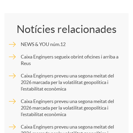
o
Notícies relacionades
m
NEWS & YOU núm.12
p
Caixa Enginyers segueix obrint oficines i arriba a
Reus
a
Caixa Enginyers preveu una segona meitat del
2026 marcada per la volatilitat geopolítica i
l’estabilitat econòmica
r
Caixa Enginyers preveu una segona meitat del
2026 marcada per la volatilitat geopolítica i
t
l’estabilitat econòmica
Caixa Enginyers preveu una segona meitat del
i