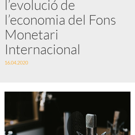
l’evolució de
x
l’economia del Fons
e
Monetari
s
Internacional
S
16.04.2020
o
c
i