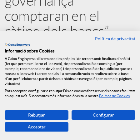
governança
s
comptaran en el
S
ràting dels bancs”
Política de privacitat
o
14.04.2020
Informació sobre Cookies
A Caixa Enginyers utilitzem cookies pròpies i de tercers amb finalitats d'anàlisi
c
(fet que permet millorar el lloc web), de personalització de contingut (per
exemple, recomanacions de vídeos) i de personalització de la publicitat que se't
mostra a llocs web i xarxes socials. La personalització es realitza sobre la base
d'un perfil elaborat a partir dels teus hàbits de navegació (per exemple, pàgines
i
visitades).
Pots acceptar, configurar o rebutjar l'ús de cookies fent servir els botons facilitats
en aquest avís. Si necessites més informació visita la nostra
Política de Cookies
.
a
Rebutjar
Configurar
l
Acceptar