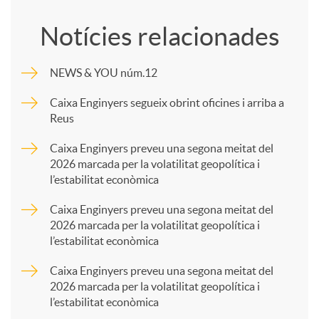
o
Notícies relacionades
m
NEWS & YOU núm.12
p
Caixa Enginyers segueix obrint oficines i arriba a
Reus
a
Caixa Enginyers preveu una segona meitat del
2026 marcada per la volatilitat geopolítica i
l’estabilitat econòmica
r
Caixa Enginyers preveu una segona meitat del
2026 marcada per la volatilitat geopolítica i
t
l’estabilitat econòmica
Caixa Enginyers preveu una segona meitat del
i
2026 marcada per la volatilitat geopolítica i
l’estabilitat econòmica