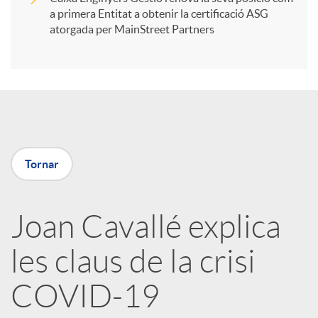
a primera Entitat a obtenir la certificació ASG
i
atorgada per MainStreet Partners
r
a
Tornar
X
a
Joan Cavallé explica
les claus de la crisi
r
COVID-19
x