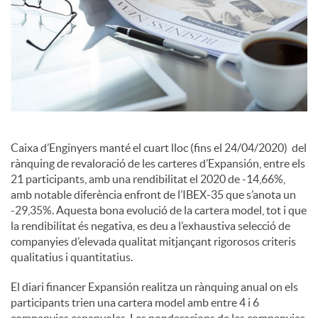
a
l
s
Caixa d’Enginyers manté el cuart lloc (fins el 24/04/2020) del
rànquing de revaloració de les carteres d’Expansión, entre els
21 participants, amb una rendibilitat el 2020 de -14,66%,
amb notable diferència enfront de l’IBEX-35 que s’anota un
-29,35%. Aquesta bona evolució de la cartera model, tot i que
la rendibilitat és negativa, es deu a l’exhaustiva selecció de
companyies d’elevada qualitat mitjançant rigorosos criteris
qualitatius i quantitatius.
El diari financer Expansión realitza un rànquing anual on els
participants trien una cartera model amb entre 4 i 6