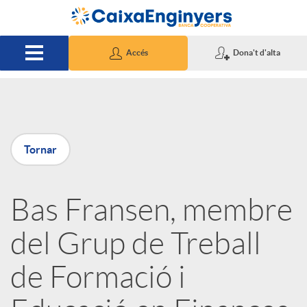
Salta al contingut principal
Accés
Dona't d'alta
P
Tornar
u
Bas Fransen, membre
b
del Grup de Treball
l
de Formació i
i