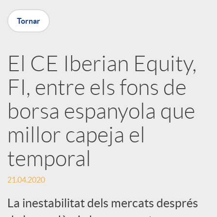
X
Tornar
a
El CE Iberian Equity,
r
FI, entre els fons de
x
borsa espanyola que
e
millor capeja el
temporal
s
21.04.2020
S
La inestabilitat dels mercats després