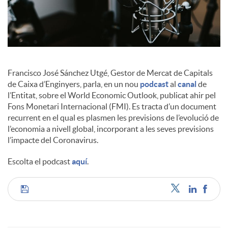
a
l
s
Francisco José Sánchez Utgé, Gestor de Mercat de Capitals
de Caixa d’Enginyers, parla, en un nou
podcast
al
canal
de
l’Entitat, sobre el World Economic Outlook, publicat ahir pel
Fons Monetari Internacional (FMI). Es tracta d’un document
recurrent en el qual es plasmen les previsions de l’evolució de
l’economia a nivell global, incorporant a les seves previsions
l’impacte del Coronavirus.
Escolta el podcast
aquí
.
C