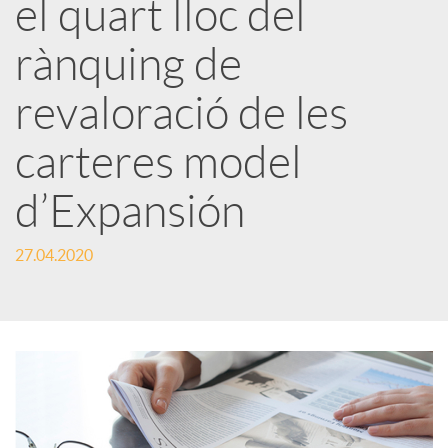
el quart lloc del
x
rànquing de
e
revaloració de les
carteres model
s
d’Expansión
S
27.04.2020
o
c
i