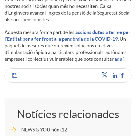
nostres socis i sòcies quan més ho necessiten, Caixa
d’Enginyers avança l’ingrés de la pensió de la Seguretat Social
s
als socis pensionistes.
Aquesta mesura forma part de les
accions dutes a terme per
l’Entitat per a fer front a la pandèmia de la COVID-19
. Un
paquet de mesures que ofereixen solucions efectives i
d’implantació ràpida a particulars, professionals, autònoms,
empreses i col·lectius vulnerables que pots consultar
aquí
.
C
o
Notícies relacionades
m
NEWS & YOU núm.12