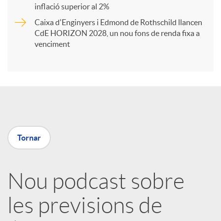
t
inflació superior al 2%
Caixa d'Enginyers i Edmond de Rothschild llancen
i
CdE HORIZON 2028, un nou fons de renda fixa a
venciment
r
a
X
Tornar
a
Nou podcast sobre
r
les previsions de