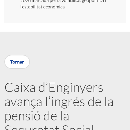
2026 marcada per la volatilitat geopolítica i
l’estabilitat econòmica
r
a
X
Tornar
a
Caixa d’Enginyers
r
avança l’ingrés de la
x
pensió de la
e