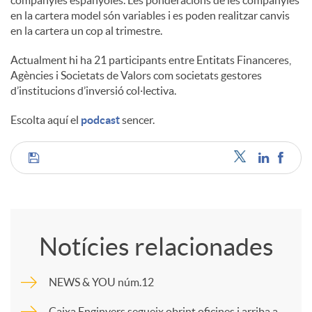
companyies espanyoles. Les ponderacions de les companyies
en la cartera model són variables i es poden realitzar canvis
en la cartera un cop al trimestre.
Actualment hi ha 21 participants entre Entitats Financeres,
Agències i Societats de Valors com societats gestores
d’institucions d’inversió col·lectiva.
Escolta aquí el
podcast
sencer.
C
o
Notícies relacionades
m
NEWS & YOU núm.12
p
Caixa Enginyers segueix obrint oficines i arriba a