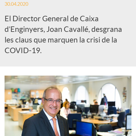
30.04.2020
e
El Director General de Caixa
d’Enginyers, Joan Cavallé, desgrana
s
les claus que marquen la crisi de la
COVID-19.
S
o
c
i
a