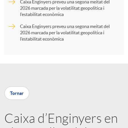
Caixa Enginyers preveu una segona meitat del
2026 marcada per la volatilitat geopolítica i
t
l’estabilitat econòmica
Caixa Enginyers preveu una segona meitat del
i
2026 marcada per la volatilitat geopolítica i
l’estabilitat econòmica
r
a
X
Tornar
a
Caixa d’Enginyers en
r