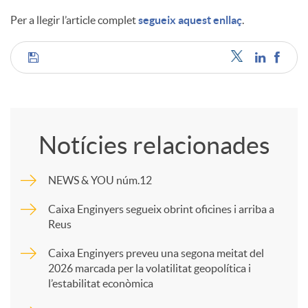
Per a llegir l’article complet
segueix aquest enllaç
.
C
o
Notícies relacionades
m
NEWS & YOU núm.12
p
Caixa Enginyers segueix obrint oficines i arriba a
Reus
a
Caixa Enginyers preveu una segona meitat del
2026 marcada per la volatilitat geopolítica i
l’estabilitat econòmica
r