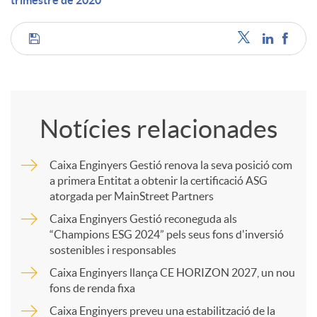
trimestre de 2020
C
o
Notícies relacionades
m
Caixa Enginyers Gestió renova la seva posició com
a primera Entitat a obtenir la certificació ASG
p
atorgada per MainStreet Partners
Caixa Enginyers Gestió reconeguda als
a
“Champions ESG 2024” pels seus fons d'inversió
sostenibles i responsables
Caixa Enginyers llança CE HORIZON 2027, un nou
r
fons de renda fixa
Caixa Enginyers preveu una estabilització de la