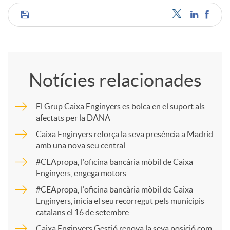
C
o
Notícies relacionades
m
El Grup Caixa Enginyers es bolca en el suport als
afectats per la DANA
p
Caixa Enginyers reforça la seva presència a Madrid
amb una nova seu central
a
#CEApropa, l'oficina bancària mòbil de Caixa
Enginyers, engega motors
r
#CEApropa, l'oficina bancària mòbil de Caixa
Enginyers, inicia el seu recorregut pels municipis
catalans el 16 de setembre
t
Caixa Enginyers Gestió renova la seva posició com