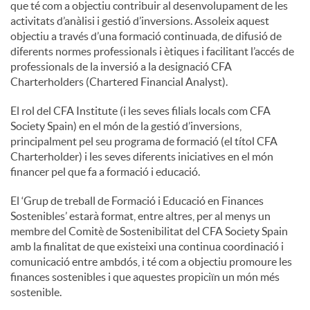
que té com a objectiu contribuir al desenvolupament de les
activitats d’anàlisi i gestió d’inversions. Assoleix aquest
u
objectiu a través d’una formació continuada, de difusió de
diferents normes professionals i ètiques i facilitant l’accés de
professionals de la inversió a la designació CFA
t
Charterholders (Chartered Financial Analyst).
El rol del CFA Institute (i les seves filials locals com CFA
s
Society Spain) en el món de la gestió d’inversions,
principalment pel seu programa de formació (el títol CFA
Charterholder) i les seves diferents iniciatives en el món
financer pel que fa a formació i educació.
El ‘Grup de treball de Formació i Educació en Finances
Sostenibles’ estarà format, entre altres, per al menys un
membre del Comitè de Sostenibilitat del CFA Society Spain
amb la finalitat de que existeixi una continua coordinació i
comunicació entre ambdós, i té com a objectiu promoure les
finances sostenibles i que aquestes propiciïn un món més
sostenible.