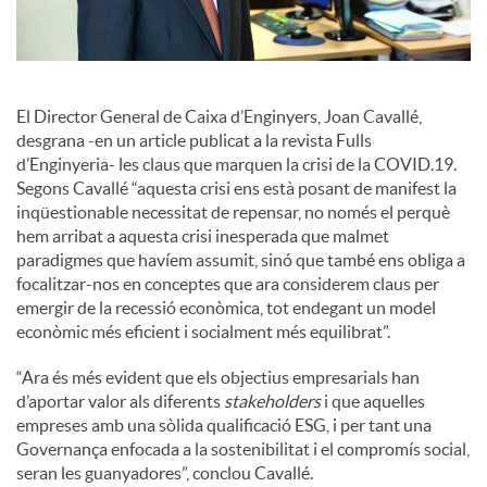
l
s
El Director General de Caixa d’Enginyers, Joan Cavallé,
desgrana -en un article publicat a la revista Fulls
d’Enginyeria- les claus que marquen la crisi de la COVID.19.
Segons Cavallé “aquesta crisi ens està posant de manifest la
inqüestionable necessitat de repensar, no només el perquè
hem arribat a aquesta crisi inesperada que malmet
paradigmes que havíem assumit, sinó que també ens obliga a
focalitzar-nos en conceptes que ara considerem claus per
emergir de la recessió econòmica, tot endegant un model
econòmic més eficient i socialment més equilibrat”.
“Ara és més evident que els objectius empresarials han
d’aportar valor als diferents
stakeholders
i que aquelles
empreses amb una sòlida qualificació ESG, i per tant una
Governança enfocada a la sostenibilitat i el compromís social,
seran les guanyadores”, conclou Cavallé.