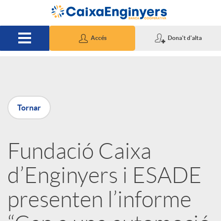
Salta al contingut principal
Accés
Dona't d'alta
P
Tornar
u
Fundació Caixa
b
d’Enginyers i ESADE
l
presenten l’informe
i