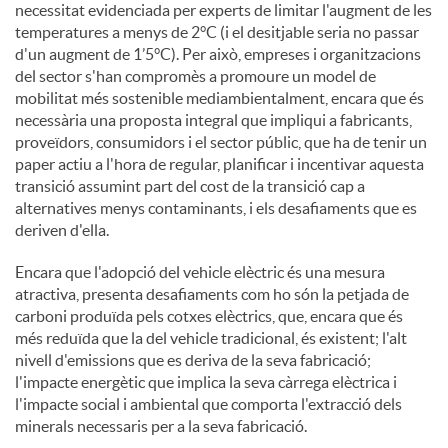
necessitat evidenciada per experts de limitar l'augment de les
temperatures a menys de 2°C (i el desitjable seria no passar
d'un augment de 1’5°C). Per això, empreses i organitzacions
del sector s'han compromès a promoure un model de
mobilitat més sostenible mediambientalment, encara que és
necessària una proposta integral que impliqui a fabricants,
proveïdors, consumidors i el sector públic, que ha de tenir un
paper actiu a l'hora de regular, planificar i incentivar aquesta
transició assumint part del cost de la transició cap a
alternatives menys contaminants, i els desafiaments que es
deriven d'ella.
Encara que l'adopció del vehicle elèctric és una mesura
atractiva, presenta desafiaments com ho són la petjada de
carboni produïda pels cotxes elèctrics, que, encara que és
més reduïda que la del vehicle tradicional, és existent; l'alt
nivell d'emissions que es deriva de la seva fabricació;
l'impacte energètic que implica la seva càrrega elèctrica i
l'impacte social i ambiental que comporta l'extracció dels
minerals necessaris per a la seva fabricació.