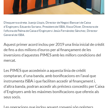
D'esquerra a dreta: Juanjo Llopis, Director de Negoci Bancari de Caixa
d'Enginyers; Eduardo Soriano, President de ISBA; Xisca Oliver, Directora de
l'oficina de Palma de Caixa d'Enginyers i Jesús Fernández Sánchez, Director
General de ISBA.
Aquest primer acord inclou per 2019 una línia inicial de crèdit
de fins a dos milions d'euros per al finançament de les
inversions d'aquestes PIMES amb les millors condicions del
mercat.
Les PIMES que accedeixin a aquesta línia de crèdit
comptaran, d'una banda, amb bonificacions en l'aval que
instrumenta ISBA i que faciliten accedir al finançament i,
d'altra banda, podran accedir als préstecs concedits per Caixa
d'Enginyers amb les màximes bonificacions que ofereix als
seus socis.
Les operacions que inclou aquest conveni són préstecs