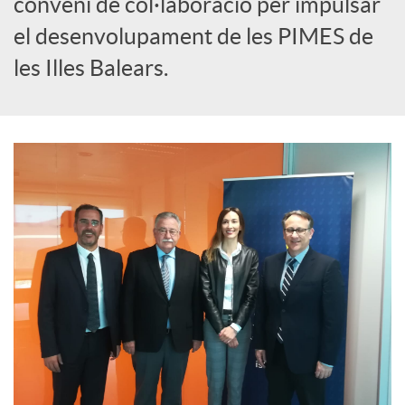
conveni de col·laboració per impulsar
o
el desenvolupament de les PIMES de
les Illes Balears.
c
i
a
l
s