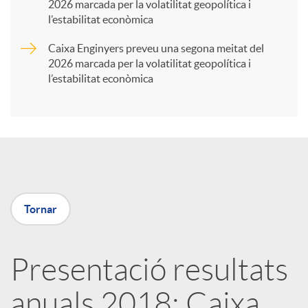
2026 marcada per la volatilitat geopolítica i
t
l’estabilitat econòmica
Caixa Enginyers preveu una segona meitat del
i
2026 marcada per la volatilitat geopolítica i
l’estabilitat econòmica
r
a
X
Tornar
a
Presentació resultats
r
anuals 2018: Caixa