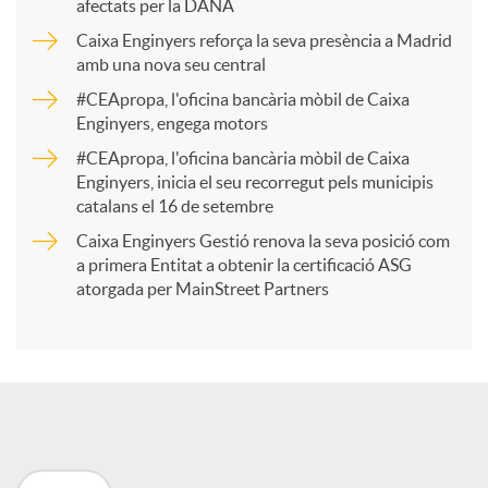
afectats per la DANA
p
Caixa Enginyers reforça la seva presència a Madrid
amb una nova seu central
a
#CEApropa, l'oficina bancària mòbil de Caixa
Enginyers, engega motors
r
#CEApropa, l'oficina bancària mòbil de Caixa
Enginyers, inicia el seu recorregut pels municipis
catalans el 16 de setembre
t
Caixa Enginyers Gestió renova la seva posició com
a primera Entitat a obtenir la certificació ASG
i
atorgada per MainStreet Partners
r
a