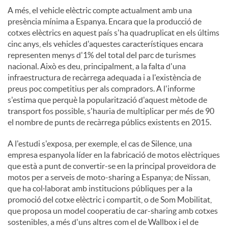
A més, el vehicle elèctric compte actualment amb una
presència mínima a Espanya. Encara que la producció de
cotxes elèctrics en aquest país s'ha quadruplicat en els últims
cinc anys, els vehicles d'aquestes característiques encara
representen menys d'1% del total del parc de turismes
nacional. Això es deu, principalment, a la falta d'una
infraestructura de recàrrega adequada i a l'existència de
preus poc competitius per als compradors. A l'informe
s'estima que perquè la popularització d'aquest mètode de
transport fos possible, s'hauria de multiplicar per més de 90
el nombre de punts de recàrrega públics existents en 2015.
A l'estudi s'exposa, per exemple, el cas de Silence, una
empresa espanyola líder en la fabricació de motos elèctriques
que està a punt de convertir-se en la principal proveïdora de
motos per a serveis de moto-sharing a Espanya; de Nissan,
que ha col·laborat amb institucions públiques per a la
promoció del cotxe elèctric i compartit, o de Som Mobilitat,
que proposa un model cooperatiu de car-sharing amb cotxes
sostenibles, a més d'uns altres com el de Wallbox i el de