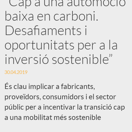
“Cap a una automoció
baixa en carboni.
c
Desafiaments i
a
oportunitats per a la
d
inversió sostenible”
o
30.04.2019
És clau implicar a fabricants,
r
proveïdors, consumidors i el sector
públic per a incentivar la transició cap
d
a una mobilitat més sostenible
e