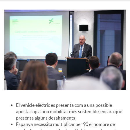
c
o
n
t
i
El vehicle elèctric es presenta com a una possible
n
aposta cap a una mobilitat més sostenible, encara que
presenta alguns desafiaments
g
Espanya necessita multiplicar per 90 el nombre de