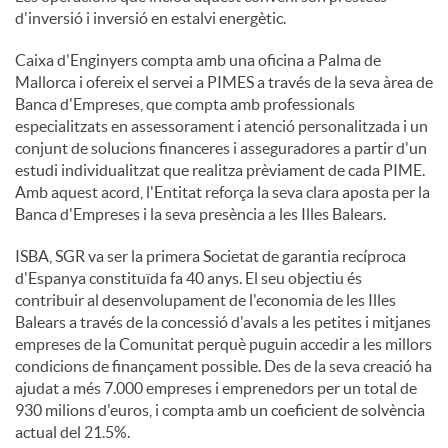
d'inversió i inversió en estalvi energètic.
Caixa d'Enginyers compta amb una oficina a Palma de
Mallorca i ofereix el servei a PIMES a través de la seva àrea de
Banca d'Empreses, que compta amb professionals
especialitzats en assessorament i atenció personalitzada i un
conjunt de solucions financeres i asseguradores a partir d'un
estudi individualitzat que realitza prèviament de cada PIME.
Amb aquest acord, l'Entitat reforça la seva clara aposta per la
Banca d'Empreses i la seva presència a les Illes Balears.
ISBA, SGR va ser la primera Societat de garantia recíproca
d'Espanya constituïda fa 40 anys. El seu objectiu és
contribuir al desenvolupament de l'economia de les Illes
Balears a través de la concessió d'avals a les petites i mitjanes
empreses de la Comunitat perquè puguin accedir a les millors
condicions de finançament possible. Des de la seva creació ha
ajudat a més 7.000 empreses i emprenedors per un total de
930 milions d'euros, i compta amb un coeficient de solvència
actual del 21.5%.