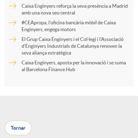
Caixa Enginyers reforça la seva presència a Madrid
a
amb una nova seu central
#CEApropa, l'oficina bancària mòbil de Caixa
Enginyers, engega motors
r
El Grup Caixa Enginyers i el Col·legi i l’Associació
d’Enginyers Industrials de Catalunya renoven la
t
seva aliança estratègica
Caixa Enginyers, aposta per la innovació i se suma
i
al Barcelona Finance Hub
r
a
Tornar
X