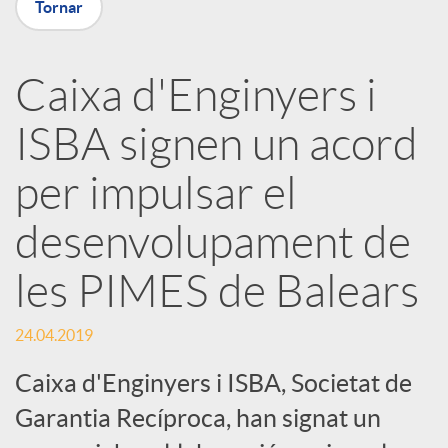
Tornar
X
a
Caixa d'Enginyers i
ISBA signen un acord
r
per impulsar el
x
desenvolupament de
e
les PIMES de Balears
s
24.04.2019
Caixa d'Enginyers i ISBA, Societat de
S
Garantia Recíproca, han signat un