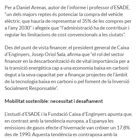
Per a Daniel Arenas, autor de l'informe i professor d’ESADE,
“un dels majors reptes és potenciar la compra del vehicle
elèctric, que hauria de representar el 35% de les compres per
a l'any 2030” i afegeix que “l'administració ha de contribuir i
regular les limitacions de cost convencionals a les ciutats”.
Des del punt de vista financer, el president general de Caixa
d'Enginyers, Josep Oriol Sala, afirma que “el rol del sector
financer en la descarbonització és de vital importància per a
la transició energètica cap a una economia baixa en carboni
degut a la seva capacitat per a finançar projectes de l'àmbit
de la tecnologia baixa en carboni o pel foment de la Inversió
Socialment Responsable”.
Mobilitat sostenible: necessitat i desafiament
L'estudi d’ESADE i la Fundació Caixa d'Enginyers apunta que,
en contrast amb la tendència europea, a Espanya les
emissions de gasos efecte d'hivernacle van créixer un 17,8%
des de 1990. Aquesta tendència es contraposa amb la