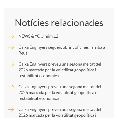
o
Notícies relacionades
m
NEWS & YOU núm.12
p
Caixa Enginyers segueix obrint oficines i arriba a
Reus
a
Caixa Enginyers preveu una segona meitat del
2026 marcada per la volatilitat geopolítica i
l’estabilitat econòmica
r
Caixa Enginyers preveu una segona meitat del
2026 marcada per la volatilitat geopolítica i
t
l’estabilitat econòmica
Caixa Enginyers preveu una segona meitat del
i
2026 marcada per la volatilitat geopolítica i