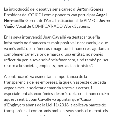
La introducció del debat va ser a càrrec d'
Antoni Gómez
,
President del CCJCC i com a ponents van participar
Àngel
Hermosilla
, Gerent de l'Àrea Institucional de PIMEC i
Javier
Viaño
, Vocal de COMPCAT-ADD Work Systems.
En la seva intervenció
Joan Cavallé
va destacar que “la
informació no financera és molt positiva i necessària, ja que
va més enllà dels números i magnituds financeres, ajudant a
complementar el valor de marca d'una entitat, no només
reflectida per la seva solvència financera, sinó també pel seu
retorn a la societat, empleats, mercat i accionistes”.
A continuació, va esmentar la importància de la
transparència de les empreses, ja que un aspecte que cada
vegada més la societat demanda a tots els actors, i
especialment als econòmics, després de la crisi financera. En
aquest sentit, Joan Cavallé va apuntar que “Caixa
d'Enginyers abans de la Llei 11/2018 ja aplicava pautes de
transparència i compromís amb els seus socis, el mercat, els