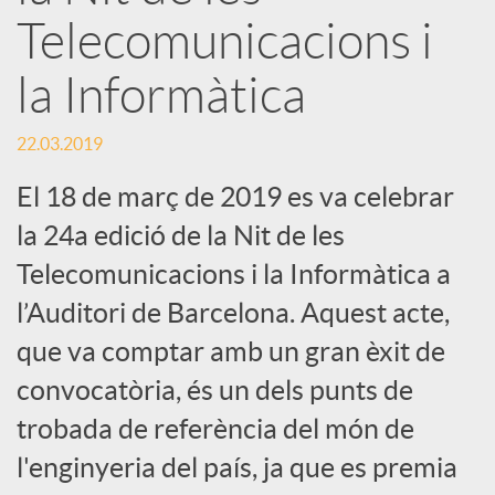
Telecomunicacions i
s
la Informàtica
S
22.03.2019
o
El 18 de març de 2019 es va celebrar
la 24a edició de la Nit de les
c
Telecomunicacions i la Informàtica a
l’Auditori de Barcelona. Aquest acte,
i
que va comptar amb un gran èxit de
convocatòria, és un dels punts de
a
trobada de referència del món de
l'enginyeria del país, ja que es premia
l