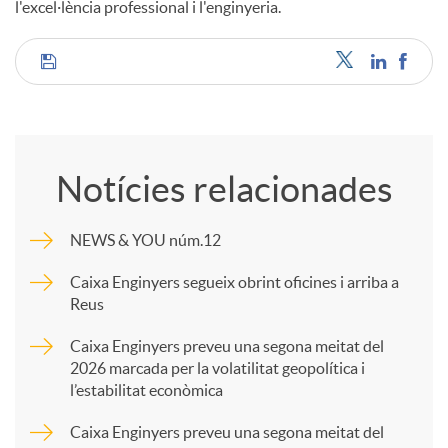
l'excel·lència professional i l'enginyeria.
C
o
Notícies relacionades
m
NEWS & YOU núm.12
p
Caixa Enginyers segueix obrint oficines i arriba a
Reus
a
Caixa Enginyers preveu una segona meitat del
2026 marcada per la volatilitat geopolítica i
l’estabilitat econòmica
r
Caixa Enginyers preveu una segona meitat del