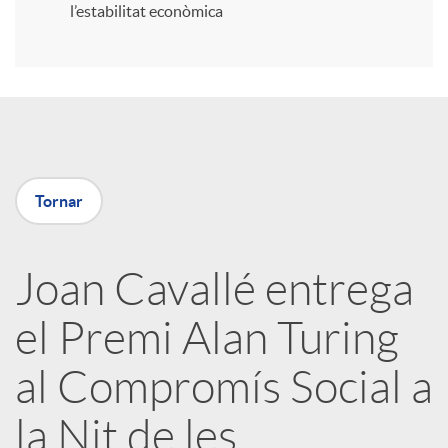
l’estabilitat econòmica
r
a
X
Tornar
a
Joan Cavallé entrega
r
el Premi Alan Turing
x
al Compromís Social a
e
la Nit de les