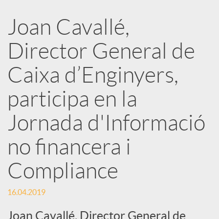
a
Joan Cavallé,
Director General de
r
Caixa d’Enginyers,
x
participa en la
e
Jornada d'Informació
no financera i
s
Compliance
S
16.04.2019
o
Joan Cavallé, Director General de