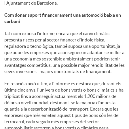
l'Ajuntament de Barcelona.
Com donar suport financerament una automoció baixa en
carboni
Tal i com exposa l’informe, encara que el canvi climàtic
presenta riscos per al sector financer d'índole física,
reguladora o tecnològica, també suposa una oportunitat, ja
que aquelles empreses que aconsegueixin adaptar-se millor a
una economia més sostenible ambientalment podrien tenir
avantatges competitius, una possible major rendibilitat de les
seves inversions i majors oportunitats de finançament.
En relació a això últim, a l'informe es destaca que, durant els
últims cinc anys, l'univers de bons verds o bons climàtics s'ha
triplicat fins a aconseguir actualment els 1.200 milions de
dòlars a nivell mundial, destinant-se la majoria d'aquesta
quantia a la descarbonització del transport. Encara que les
empreses que més emeten aquest tipus de bons són les del
ferrocarril, cada vegada més empreses del sector
automobilístic recorren a bons verds o climàtics per a