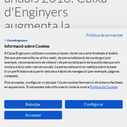
x
d'Enginyers
e
augmenta la
Política de privacitat
concessió creditícia
s
Informació sobre Cookies
un 19,06% el 2018
A Caixa Enginyers utilitzem cookies pròpies i de tercers amb finalitats d'anàlisi
S
(fet que permet millorar el lloc web), de personalització de contingut (per
exemple, recomanacions de vídeos) i de personalització de la publicitat que se't
21.03.2019
mostra a llocs web i xarxes socials. La personalització es realitza sobre la base
d'un perfil elaborat a partir dels teus hàbits de navegació (per exemple, pàgines
o
visitades).
Caixa d'Enginyers ha presentat els
Pots acceptar, configurar o rebutjar l'ús de cookies fent servir els botons facilitats
en aquest avís. Si necessites més informació visita la nostra
Política de Cookies
.
resultats anuals del Grup de l'exercici
c
2018. Les dades presentades posen de
Rebutjar
Configurar
manifest el fort creixement del Grup
i
Acceptar
afermat en el seu model de negoci