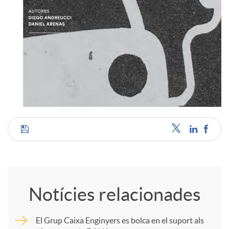
C
o
Notícies relacionades
m
El Grup Caixa Enginyers es bolca en el suport als