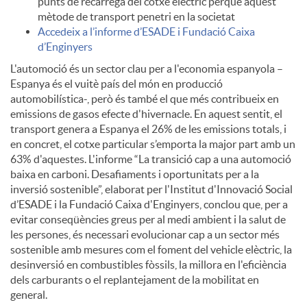
punts de recàrrega del cotxe elèctric perquè aquest
mètode de transport penetri en la societat
u
Accedeix a l’informe d’ESADE i Fundació Caixa
d’Enginyers
L'automoció és un sector clau per a l'economia espanyola –
t
Espanya és el vuitè país del món en producció
automobilística-, però és també el que més contribueix en
emissions de gasos efecte d'hivernacle. En aquest sentit, el
s
transport genera a Espanya el 26% de les emissions totals, i
en concret, el cotxe particular s’emporta la major part amb un
63% d'aquestes. L'informe “La transició cap a una automoció
baixa en carboni. Desafiaments i oportunitats per a la
inversió sostenible”, elaborat per l'Institut d'Innovació Social
d’ESADE i la Fundació Caixa d'Enginyers, conclou que, per a
evitar conseqüències greus per al medi ambient i la salut de
les persones, és necessari evolucionar cap a un sector més
sostenible amb mesures com el foment del vehicle elèctric, la
desinversió en combustibles fòssils, la millora en l'eficiència
dels carburants o el replantejament de la mobilitat en
general.