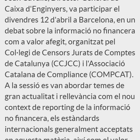
Caixa d'Enginyers, va participar el
c
divendres 12 d'abril a Barcelona, en un
debat sobre la informació no financera
i
com a valor afegit, organitzat pel
a
Col·legi de Censors Jurats de Comptes
de Catalunya (CCJCC) i l'Associació
l
Catalana de Compliance (COMPCAT).
A la sessió es van abordar temes de
s
gran actualitat i rellevància com el nou
context de reporting de la informació
no financera, els estàndards
internacionals generalment acceptats
en aquesta matèria, així com el valor