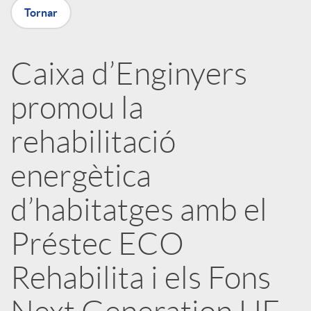
a
Tornar
X
Caixa d’Enginyers
a
promou la
r
rehabilitació
energètica
x
d’habitatges amb el
e
Préstec ECO
s
Rehabilita i els Fons