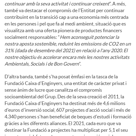
continuar amb la seva activitat i continuar creixent
”. A més,
també va destacar el compromís de l'Entitat per continuar
contribuint en la transició cap a una economia més centrada
en les persones i pel que fa al medi ambient, situació que es
visualitza amb una oferta pionera de productes financers
socialment responsables: “
Hem aconseguit potenciar la
nostra aposta sostenible, reduint les emissions de CO2 en un
31% (dada de desembre del 2021) en relació a l'any 2020. El
nostre objectiu és accelerar encara més les nostres activitats
Ambientals, Socials i de Bon Govern
”.
D'altra banda, també s'ha posat èmfasi en la tasca de la
Fundació Caixa d'Enginyers, una entitat de caràcter privat i
sense ànim de lucre que canalitza el compromís
socioambiental del Grup. Des de la seva creació el 2011, la
Fundació Caixa d'Enginyers ha destinat més de 4,6 milions
d'euros d'inversió social, 607 projectes d'acció social i més de
4.340 persones s'han beneficiat de beques d'estudi i formació
gràcies a les diferents aliances. El 2021, cada euro que va
destinar la Fundació a projectes ha multiplicat per 5,1 el seu