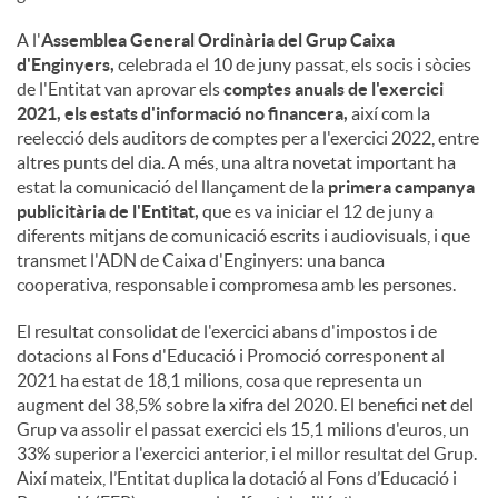
A l'
Assemblea General Ordinària del Grup Caixa
d'Enginyers,
celebrada el 10 de juny passat, els socis i sòcies
de l'Entitat van aprovar els
comptes anuals de l'exercici
2021, els estats d'informació no financera,
així com la
reelecció dels auditors de comptes per a l'exercici 2022, entre
altres punts del dia. A més, una altra novetat important ha
estat la comunicació del llançament de la
primera campanya
publicitària de l'Entitat,
que es va iniciar el 12 de juny a
diferents mitjans de comunicació escrits i audiovisuals, i que
transmet l'ADN de Caixa d'Enginyers: una banca
cooperativa, responsable i compromesa amb les persones.
El resultat consolidat de l'exercici abans d'impostos i de
dotacions al Fons d'Educació i Promoció corresponent al
2021 ha estat de 18,1 milions, cosa que representa un
augment del 38,5% sobre la xifra del 2020. El benefici net del
Grup va assolir el passat exercici els 15,1 milions d'euros, un
33% superior a l'exercici anterior, i el millor resultat del Grup.
Així mateix, l’Entitat duplica la dotació al Fons d’Educació i