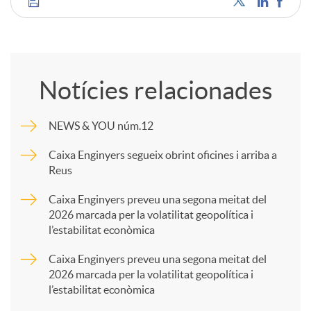
C
o
Notícies relacionades
m
NEWS & YOU núm.12
p
Caixa Enginyers segueix obrint oficines i arriba a
Reus
a
Caixa Enginyers preveu una segona meitat del
2026 marcada per la volatilitat geopolítica i
l’estabilitat econòmica
r
Caixa Enginyers preveu una segona meitat del
2026 marcada per la volatilitat geopolítica i
t
l’estabilitat econòmica