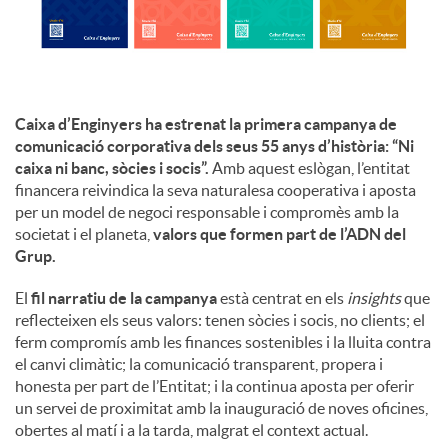
u
t
Caixa d’Enginyers ha estrenat la primera campanya de
comunicació corporativa dels seus 55 anys d’història: “Ni
caixa ni banc, sòcies i socis”.
Amb aquest eslògan, l’entitat
s
financera reivindica la seva naturalesa cooperativa i aposta
per un model de negoci responsable i compromès amb la
societat i el planeta,
valors que formen part de l’ADN del
Grup.
El
fil narratiu de la campanya
està centrat en els
insights
que
reflecteixen els seus valors: tenen sòcies i socis, no clients; el
ferm compromís amb les finances sostenibles i la lluita contra
el canvi climàtic; la comunicació transparent, propera i
honesta per part de l’Entitat; i la continua aposta per oferir
un servei de proximitat amb la inauguració de noves oficines,
obertes al matí i a la tarda, malgrat el context actual.