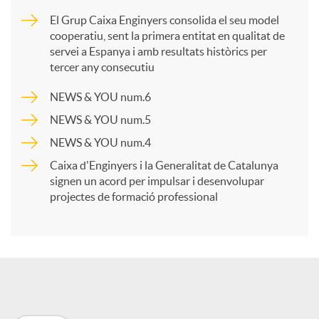
m
El Grup Caixa Enginyers consolida el seu model
cooperatiu, sent la primera entitat en qualitat de
p
servei a Espanya i amb resultats històrics per
tercer any consecutiu
a
NEWS & YOU num.6
NEWS & YOU num.5
r
NEWS & YOU num.4
Caixa d'Enginyers i la Generalitat de Catalunya
t
signen un acord per impulsar i desenvolupar
projectes de formació professional
i
r