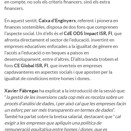
en compte, no sols els criteris financers, sinó els extra
financers.
En aquest sentit,
Caixa d'Enginyers
, referent i pionera en
finances sostenibles, disposa de dos fons que comprenen
l'aspecte social. Un d'ells és el
CdE ODS Impact ISR, FI
, que
afronta directament el sector de l'educació, invertint en
empreses educatives enfocades a la igualtat de gènere en
l'accés a l'educació o en beques a països en
desenvolupament, entre d'altres. D'altra banda trobem el
fons
CE Global ISR, FI
, que inverteix en empreses
capdavanteres en aspectes socials i que aposten per la
igualtat de condicions entre homes i dones.
Xavier Fàbregas
ha explicat a la introducció de la sessió que:
“
la gestió de les inversions cada cop més es recolza sobre un
procés d'anàlisi de dades, i per això cal que les empreses facin
un esforç per ser més transparents en termes de dades
”.
També ha parlat sobre la bretxa salarial, destacant que “
cal
exigir a les empreses que apliquin una política de
remuneració equitativa entre homes i dones, que es