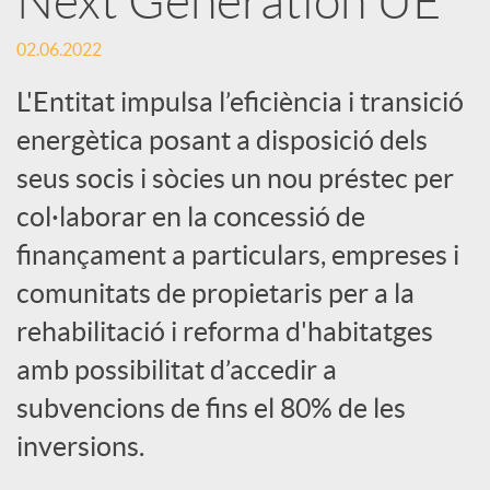
Next Generation UE
S
02.06.2022
o
L'Entitat impulsa l’eficiència i transició
c
energètica posant a disposició dels
seus socis i sòcies un nou préstec per
i
col·laborar en la concessió de
finançament a particulars, empreses i
a
comunitats de propietaris per a la
rehabilitació i reforma d'habitatges
l
amb possibilitat d’accedir a
subvencions de fins el 80% de les
s
inversions.