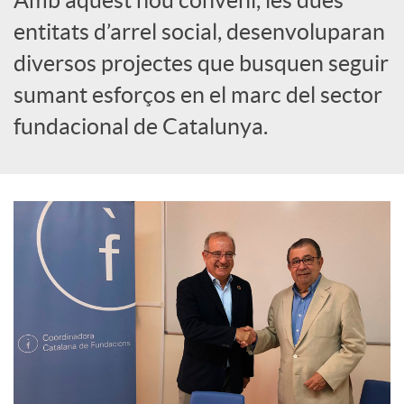
o
entitats d’arrel social, desenvoluparan
c
diversos projectes que busquen seguir
sumant esforços en el marc del sector
i
fundacional de Catalunya.
a
l
s