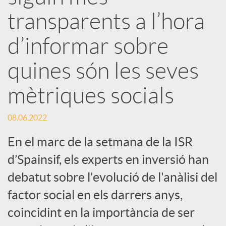
s
transparents a l’hora
S
d’informar sobre
o
quines són les seves
mètriques socials
c
08.06.2022
i
En el marc de la setmana de la ISR
a
d’Spainsif, els experts en inversió han
debatut sobre l'evolució de l'anàlisi del
l
factor social en els darrers anys,
coincidint en la importància de ser