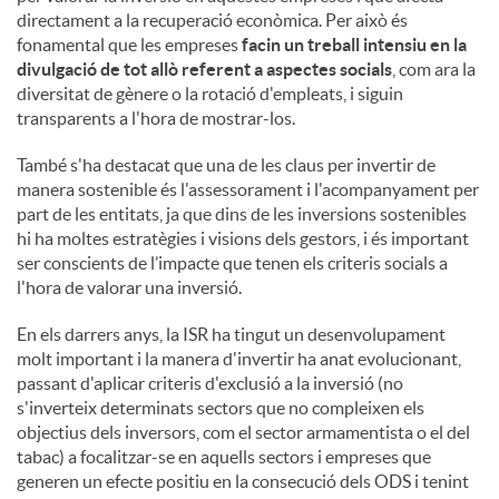
directament a la recuperació econòmica. Per això és
fonamental que les empreses
facin un treball intensiu en la
divulgació de tot allò referent a aspectes socials
, com ara la
diversitat de gènere o la rotació d'empleats, i siguin
transparents a l'hora de mostrar-los.
També s'ha destacat que una de les claus per invertir de
manera sostenible és l'assessorament i l'acompanyament per
part de les entitats, ja que dins de les inversions sostenibles
hi ha moltes estratègies i visions dels gestors, i és important
ser conscients de l’impacte que tenen els criteris socials a
l'hora de valorar una inversió.
En els darrers anys, la ISR ha tingut un desenvolupament
molt important i la manera d'invertir ha anat evolucionant,
passant d'aplicar criteris d'exclusió a la inversió (no
s'inverteix determinats sectors que no compleixen els
objectius dels inversors, com el sector armamentista o el del
tabac) a focalitzar-se en aquells sectors i empreses que
generen un efecte positiu en la consecució dels ODS i tenint