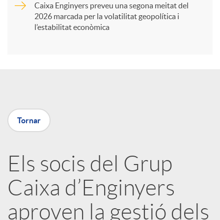
Caixa Enginyers preveu una segona meitat del
i
2026 marcada per la volatilitat geopolítica i
l’estabilitat econòmica
r
a
X
Tornar
a
Els socis del Grup
r
Caixa d’Enginyers
x
aproven la gestió dels