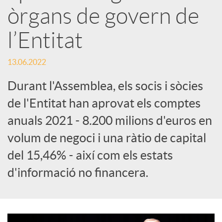
e
òrgans de govern de
l’Entitat
s
13.06.2022
S
Durant l'Assemblea, els socis i sòcies
de l'Entitat han aprovat els comptes
o
anuals 2021 - 8.200 milions d'euros en
c
volum de negoci i una ràtio de capital
del 15,46% - així com els estats
i
d'informació no financera.
a