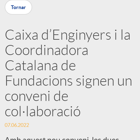
X
Tornar
a
Caixa d’Enginyers i la
r
Coordinadora
x
Catalana de
e
Fundacions signen un
conveni de
s
col·laboració
S
07.06.2022
Amb aquest nou conveni, les dues