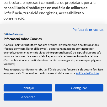
particulars, empreses i comunitats de propietaris per a la
rehabilitació d'habitatges en matèria de millora de
l'eficiència, transició energètica, accessibilitat o
conservació.
L'arribada dels fons Next Generation per a la rehabilitació
Política de privacitat
energètica dels edificis residencials i l’acord amb la
Generalitat de Catalunya i Caixa d’Enginyers entre d’altres
Informació sobre Cookies
entitats financeres, suposa una oportunitat òptima per
A Caixa Enginyers utilitzem cookies pròpies i de tercers amb finalitats d'anàlisi
(fet que permet millorar el lloc web), de personalització de contingut (per
aconseguir que els habitatges siguin més sostenibles.
exemple, recomanacions de vídeos) i de personalització de la publicitat que se't
Aquests fons
destinaran concretament un total de 480
mostra a llocs web i xarxes socials. La personalització es realitza sobre la base
milions d’euros a Catalunya,
per tal de millorar barris, edificis
d'un perfil elaborat a partir dels teus hàbits de navegació (per exemple, pàgines
visitades).
i habitatges, com també per a la creació d’oficines de
Pots acceptar, configurar o rebutjar l'ús de cookies fent servir els botons facilitats
rehabilitació. Tenen un potencial d’uns 25.000 habitatges/any
en aquest avís. Si necessites més informació visita la nostra
Política de Cookies
.
i 75.000 en total.
En aquest sentit, el
Préstec ECO Rehabilita
permet invertir
Rebutjar
Configurar
en la reducció del consum d’energia no renovable i millorar el
rendiment de les instal·lacions. Els beneficis energètics,
Acceptar
ambientals, econòmics, socials i saludables que implica
aquesta rehabilitació energètica contribueixen, entre d’altres,