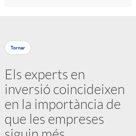
r
a
X
Tornar
a
Els experts en
r
inversió coincideixen
x
en la importància de
e
que les empreses
siguin més