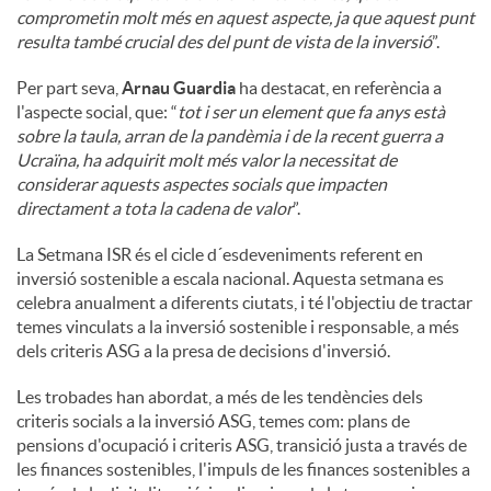
comprometin molt més en aquest aspecte, ja que aquest punt
resulta també crucial des del punt de vista de la inversió
”.
Per part seva,
Arnau Guardia
ha destacat, en referència a
l'aspecte social, que: “
tot i ser un element que fa anys està
sobre la taula, arran de la pandèmia i de la recent guerra a
Ucraïna, ha adquirit molt més valor la necessitat de
considerar aquests aspectes socials que impacten
directament a tota la cadena de valor
”.
La Setmana ISR és el cicle d´esdeveniments referent en
inversió sostenible a escala nacional. Aquesta setmana es
celebra anualment a diferents ciutats, i té l'objectiu de tractar
temes vinculats a la inversió sostenible i responsable, a més
dels criteris ASG a la presa de decisions d'inversió.
Les trobades han abordat, a més de les tendències dels
criteris socials a la inversió ASG, temes com: plans de
pensions d'ocupació i criteris ASG, transició justa a través de
les finances sostenibles, l'impuls de les finances sostenibles a