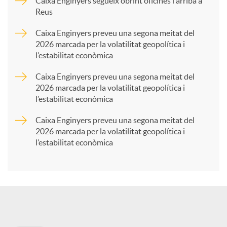
p
Caixa Enginyers segueix obrint oficines i arriba a
Reus
a
Caixa Enginyers preveu una segona meitat del
2026 marcada per la volatilitat geopolítica i
l’estabilitat econòmica
r
Caixa Enginyers preveu una segona meitat del
2026 marcada per la volatilitat geopolítica i
t
l’estabilitat econòmica
Caixa Enginyers preveu una segona meitat del
i
2026 marcada per la volatilitat geopolítica i
l’estabilitat econòmica
r
a