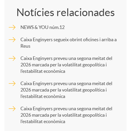
o
Notícies relacionades
m
NEWS & YOU núm.12
p
Caixa Enginyers segueix obrint oficines i arriba a
Reus
a
Caixa Enginyers preveu una segona meitat del
2026 marcada per la volatilitat geopolítica i
l’estabilitat econòmica
r
Caixa Enginyers preveu una segona meitat del
2026 marcada per la volatilitat geopolítica i
t
l’estabilitat econòmica
Caixa Enginyers preveu una segona meitat del
i
2026 marcada per la volatilitat geopolítica i
l’estabilitat econòmica