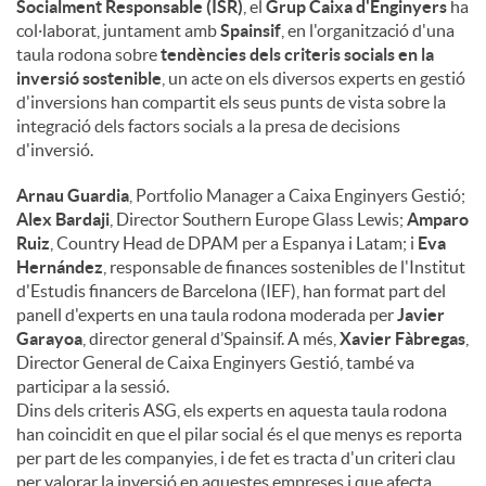
Socialment Responsable (ISR)
, el
Grup Caixa d'Enginyers
ha
col·laborat, juntament amb
Spainsif
, en l'organització d'una
taula rodona sobre
tendències dels criteris socials en la
inversió sostenible
, un acte on els diversos experts en gestió
d'inversions han compartit els seus punts de vista sobre la
integració dels factors socials a la presa de decisions
d'inversió.
Arnau Guardia
, Portfolio Manager a Caixa Enginyers Gestió;
Alex Bardaji
, Director Southern Europe Glass Lewis;
Amparo
Ruiz
, Country Head de DPAM per a Espanya i Latam; i
Eva
Hernández
, responsable de finances sostenibles de l'Institut
d'Estudis financers de Barcelona (IEF), han format part del
panell d'experts en una taula rodona moderada per
Javier
Garayoa
, director general d’Spainsif. A més,
Xavier Fàbregas
,
Director General de Caixa Enginyers Gestió, també va
participar a la sessió.
Dins dels criteris ASG, els experts en aquesta taula rodona
han coincidit en que el pilar social és el que menys es reporta
per part de les companyies, i de fet es tracta d'un criteri clau
per valorar la inversió en aquestes empreses i que afecta