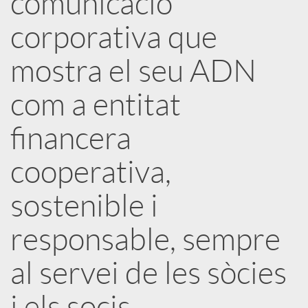
comunicació
corporativa que
c
mostra el seu ADN
a
com a entitat
d
financera
o
cooperativa,
sostenible i
r
responsable, sempre
d
al servei de les sòcies
e
i els socis