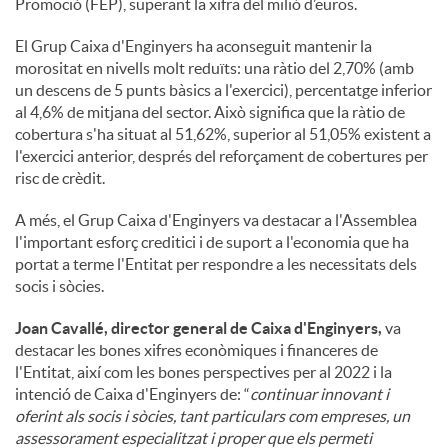
Promoció (FEP), superant la xifra del milió d’euros.
El Grup Caixa d'Enginyers ha aconseguit mantenir la
morositat en nivells molt reduïts: una ràtio del 2,70% (amb
un descens de 5 punts bàsics a l'exercici), percentatge inferior
al 4,6% de mitjana del sector. Això significa que la ràtio de
cobertura s'ha situat al 51,62%, superior al 51,05% existent a
l'exercici anterior, després del reforçament de cobertures per
risc de crèdit.
A més, el Grup Caixa d'Enginyers va destacar a l'Assemblea
l'important esforç creditici i de suport a l'economia que ha
portat a terme l'Entitat per respondre a les necessitats dels
socis i sòcies.
Joan Cavallé, director general de Caixa d'Enginyers,
va
destacar les bones xifres econòmiques i financeres de
l'Entitat, així com les bones perspectives per al 2022 i la
intenció de Caixa d'Enginyers de: “
continuar innovant i
oferint als socis i sòcies, tant particulars com empreses, un
assessorament especialitzat i proper que els permeti