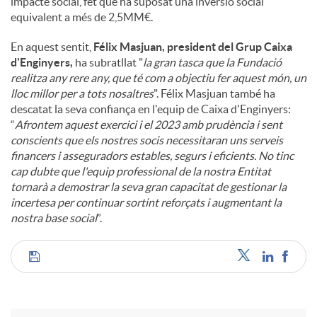
impacte social, fet que ha suposat una inversió social
equivalent a més de 2,5MM€.
En aquest sentit,
Félix Masjuan, president del Grup Caixa
d'Enginyers,
ha subratllat "
la gran tasca que la Fundació
realitza any rere any, que té com a objectiu fer aquest món, un
lloc millor per a tots nosaltres
". Félix Masjuan també ha
descatat la seva confiança en l'equip de Caixa d'Enginyers:
“
Afrontem aquest exercici i el 2023 amb prudència i sent
conscients que els nostres socis necessitaran uns serveis
financers i asseguradors estables, segurs i eficients. No tinc
cap dubte que l'equip professional de la nostra Entitat
tornarà a demostrar la seva gran capacitat de gestionar la
incertesa per continuar sortint reforçats i augmentant la
nostra base social
”.
C