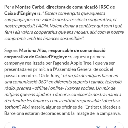
Per a
Montse Carbó, directora de comunicació i RSC de
Caixa d’Enginyers,
“
Estem convençuts que aquesta
campanya posa en valor la nostra essència cooperativa, el
nostre propòsit i ADN. Volem donar a conèixer qui som i què
fem i els valors cooperatius que ens mouen, així com el nostre
compromís amb les finances sostenibles
”.
Segons
Mariona Alba, responsable de comunicació
corporativa de Caixa d’Enginyers,
aquesta primera
campanya realitzada per l’agencia Apple Tree, i que va ser
presentada en primícia a l’Assemblea General de socis el
passat divendres 10 de Juny, “
té un pla de mitjans basat en
una comunicació 360º en diferents suports i canals: televisió,
ràdio, premsa –offline i online- i xarxes socials. Un mix de
mitjans que ens ajudarà a donar a conèixer la nostra manera
d’entendre les finances com a entitat responsable i oberta a
tothom
”. Així mateix, algunes oficines de l’Entitat ubicades a
Barcelona estaran decorades amb la imatge de la campanya.