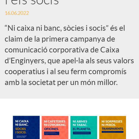
c
16.06.2022
“Ni caixa ni banc, sòcies i socis” és el
o
claim de la primera campanya de
comunicació corporativa de Caixa
n
d’Enginyers, que apel·la als seus valors
cooperatius i al seu ferm compromís
t
amb la societat per un món millor.
i
n
g