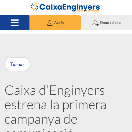
Salta al contingut principal
Accés
Dona't d'alta
P
Tornar
u
Caixa d’Enginyers
b
estrena la primera
l
campanya de
i