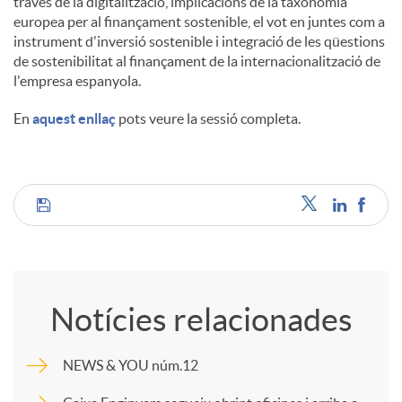
través de la digitalització, implicacions de la taxonomia
europea per al finançament sostenible, el vot en juntes com a
instrument d'inversió sostenible i integració de les qüestions
de sostenibilitat al finançament de la internacionalització de
l'empresa espanyola.
En
aquest enllaç
pots veure la sessió completa.
C
o
Notícies relacionades
m
NEWS & YOU núm.12