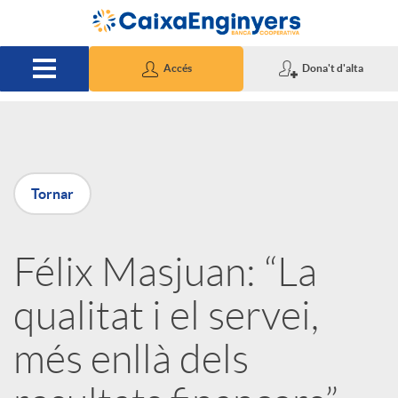
Salta al contingut principal
Accés
Dona't d'alta
P
Tornar
u
Félix Masjuan: “La
b
qualitat i el servei,
l
més enllà dels
i