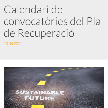
a
Calendari de
convocatòries del Pla
r
de Recuperació
x
13.04.2022
e
s
S
o