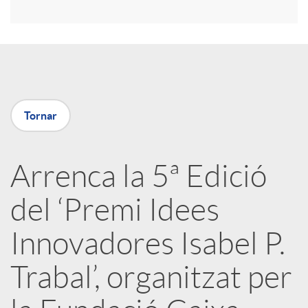
i
r
a
Tornar
X
Arrenca la 5ª Edició
a
del ‘Premi Idees
r
Innovadores Isabel P.
Trabal’, organitzat per
x