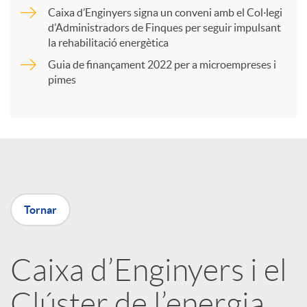
r
Caixa d’Enginyers signa un conveni amb el Col·legi
d’Administradors de Finques per seguir impulsant
t
la rehabilitació energètica
Guia de finançament 2022 per a microempreses i
i
pimes
r
a
Tornar
X
a
Caixa d’Enginyers i el
Clúster de l’energia