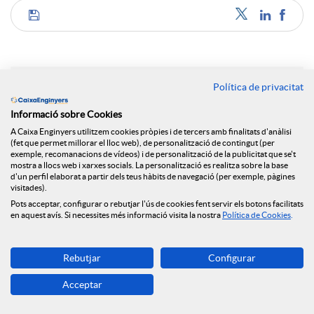
C
o
Política de privacitat
Notícies relacionades
m
Informació sobre Cookies
A Caixa Enginyers utilitzem cookies pròpies i de tercers amb finalitats d'anàlisi
NEWS & YOU núm.12
(fet que permet millorar el lloc web), de personalització de contingut (per
exemple, recomanacions de vídeos) i de personalització de la publicitat que se't
p
mostra a llocs web i xarxes socials. La personalització es realitza sobre la base
Caixa Enginyers segueix obrint oficines i arriba a
d'un perfil elaborat a partir dels teus hàbits de navegació (per exemple, pàgines
Reus
visitades).
a
Pots acceptar, configurar o rebutjar l'ús de cookies fent servir els botons facilitats
Caixa Enginyers preveu una segona meitat del
en aquest avís. Si necessites més informació visita la nostra
Política de Cookies
.
2026 marcada per la volatilitat geopolítica i
l’estabilitat econòmica
r
Rebutjar
Configurar
Caixa Enginyers preveu una segona meitat del
Acceptar
2026 marcada per la volatilitat geopolítica i
t
l’estabilitat econòmica