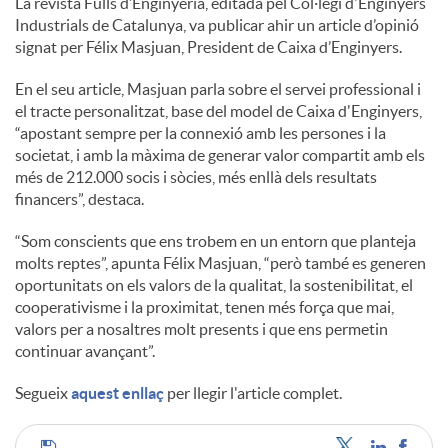
La revista Fulls d’Enginyeria, editada pel Col·legi d'Enginyers
Industrials de Catalunya, va publicar ahir un article d’opinió
c
signat per Félix Masjuan, President de Caixa d’Enginyers.
En el seu article, Masjuan parla sobre el servei professional i
o
el tracte personalitzat, base del model de Caixa d'Enginyers,
“apostant sempre per la connexió amb les persones i la
societat, i amb la màxima de generar valor compartit amb els
n
més de 212.000 socis i sòcies, més enllà dels resultats
financers”, destaca.
t
“Som conscients que ens trobem en un entorn que planteja
molts reptes”, apunta Félix Masjuan, “però també es generen
oportunitats on els valors de la qualitat, la sostenibilitat, el
i
cooperativisme i la proximitat, tenen més força que mai,
valors per a nosaltres molt presents i que ens permetin
continuar avançant”.
n
Segueix
aquest enllaç
per llegir l'article complet.
g