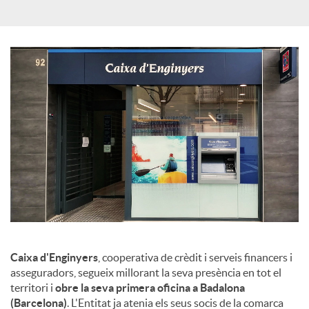
X
a
r
x
e
s
Caixa d'Enginyers
, cooperativa de crèdit i serveis financers i
asseguradors, segueix millorant la seva presència en tot el
S
territori i
obre la seva primera oficina a Badalona
(Barcelona)
. L'Entitat ja atenia els seus socis de la comarca