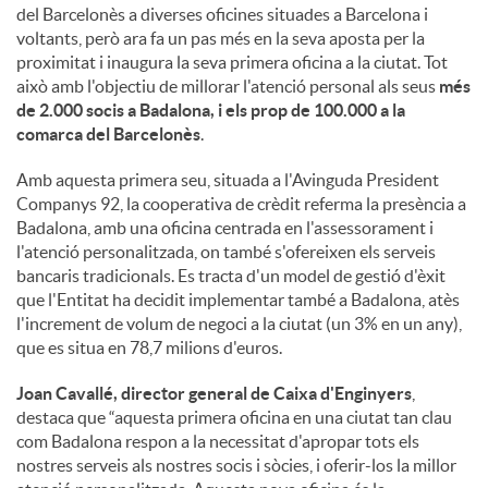
o
del Barcelonès a diverses oficines situades a Barcelona i
voltants, però ara fa un pas més en la seva aposta per la
proximitat i inaugura la seva primera oficina a la ciutat. Tot
c
això amb l'objectiu de millorar l'atenció personal als seus
més
de 2.000 socis a Badalona, i els prop de 100.000 a la
comarca del Barcelonès
.
i
Amb aquesta primera seu, situada a l'Avinguda President
Companys 92, la cooperativa de crèdit referma la presència a
a
Badalona, amb una oficina centrada en l'assessorament i
l'atenció personalitzada, on també s'ofereixen els serveis
bancaris tradicionals. Es tracta d'un model de gestió d'èxit
l
que l'Entitat ha decidit implementar també a Badalona, atès
l'increment de volum de negoci a la ciutat (un 3% en un any),
que es situa en 78,7 milions d'euros.
s
Joan Cavallé, director general de Caixa d'Enginyers
,
destaca que “aquesta primera oficina en una ciutat tan clau
com Badalona respon a la necessitat d'apropar tots els
nostres serveis als nostres socis i sòcies, i oferir-los la millor