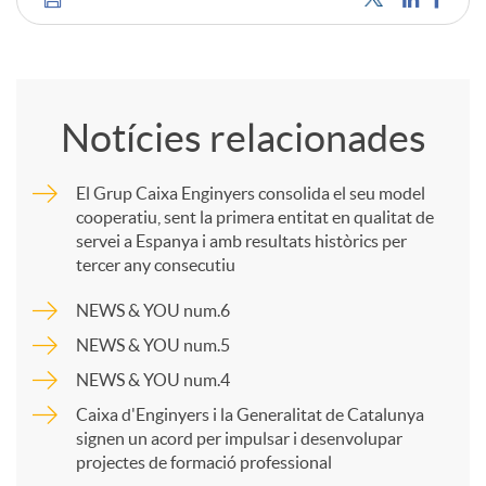
C
u
o
t
Notícies relacionades
m
s
El Grup Caixa Enginyers consolida el seu model
cooperatiu, sent la primera entitat en qualitat de
p
servei a Espanya i amb resultats històrics per
tercer any consecutiu
a
NEWS & YOU num.6
NEWS & YOU num.5
r
NEWS & YOU num.4
Caixa d'Enginyers i la Generalitat de Catalunya
t
signen un acord per impulsar i desenvolupar
projectes de formació professional