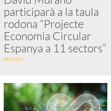
a
participarà a la taula
r
rodona “Projecte
Economia Circular
x
Espanya a 11 sectors”
e
08.04.2022
s
S
o