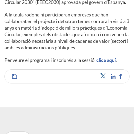
Circular 2030" (EEEC2030) aprovada pel govern d’Espanya.
A la taula rodona hi participaran empreses que han
col·laborat en el projecte i debatran temes com ara la visió a 3
anys en matèria d´adopció de millors pràctiques d´Economia
Circular, exemples dels obstacles que afronten i com veuen la
col·laboració necessària a nivell de cadenes de valor (sector) i
amb les administracions públiques.
Per veure el programa i inscriure’s a la sessió,
clica aquí
.
C
o
m