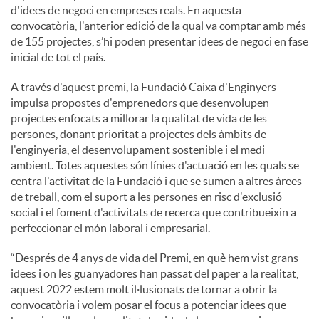
d'idees de negoci en empreses reals. En aquesta
convocatòria, l'anterior edició de la qual va comptar amb més
de 155 projectes, s’hi poden presentar idees de negoci en fase
inicial de tot el país.
A través d'aquest premi, la Fundació Caixa d'Enginyers
impulsa propostes d'emprenedors que desenvolupen
projectes enfocats a millorar la qualitat de vida de les
persones, donant prioritat a projectes dels àmbits de
l'enginyeria, el desenvolupament sostenible i el medi
ambient. Totes aquestes són línies d'actuació en les quals se
centra l'activitat de la Fundació i que se sumen a altres àrees
de treball, com el suport a les persones en risc d'exclusió
social i el foment d'activitats de recerca que contribueixin a
perfeccionar el món laboral i empresarial.
“Després de 4 anys de vida del Premi, en què hem vist grans
idees i on les guanyadores han passat del paper a la realitat,
aquest 2022 estem molt il·lusionats de tornar a obrir la
convocatòria i volem posar el focus a potenciar idees que