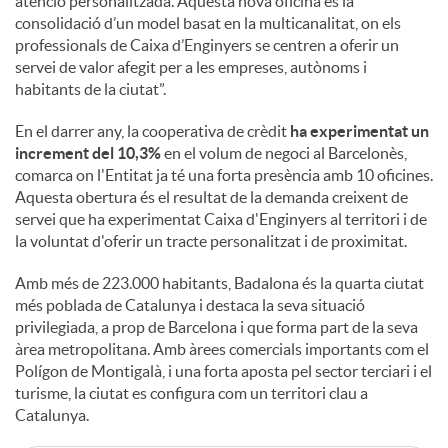
atenció personalitzada. Aquesta nova oficina és la
consolidació d’un model basat en la multicanalitat, on els
professionals de Caixa d’Enginyers se centren a oferir un
servei de valor afegit per a les empreses, autònoms i
habitants de la ciutat”.
En el darrer any, la cooperativa de crèdit
ha experimentat un
increment del 10,3%
en el volum de negoci al Barcelonès,
comarca on l'Entitat ja té una forta presència amb 10 oficines.
Aquesta obertura és el resultat de la demanda creixent de
servei que ha experimentat Caixa d'Enginyers al territori i de
la voluntat d'oferir un tracte personalitzat i de proximitat.
Amb més de 223.000 habitants, Badalona és la quarta ciutat
més poblada de Catalunya i destaca la seva situació
privilegiada, a prop de Barcelona i que forma part de la seva
àrea metropolitana. Amb àrees comercials importants com el
Polígon de Montigalà, i una forta aposta pel sector terciari i el
turisme, la ciutat es configura com un territori clau a
Catalunya.