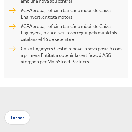
amb una nova seu central
a
#CEApropa, l'oficina bancària mòbil de Caixa
Enginyers, engega motors
r
#CEApropa, l'oficina bancària mòbil de Caixa
Enginyers, inicia el seu recorregut pels municipis
catalans el 16 de setembre
t
Caixa Enginyers Gestió renova la seva posició com
a primera Entitat a obtenir la certificació ASG
i
atorgada per MainStreet Partners
r
a
Tornar
X