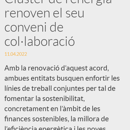
r
renoven el seu
x
conveni de
e
col·laboració
s
11.04.2022
Amb la renovació d’aquest acord,
S
ambues entitats busquen enfortir les
línies de treball conjuntes per tal de
o
fomentar la sostenibilitat,
concretament en l’àmbit de les
c
finances sostenibles, la millora de
l’eficiència energètica i les noves