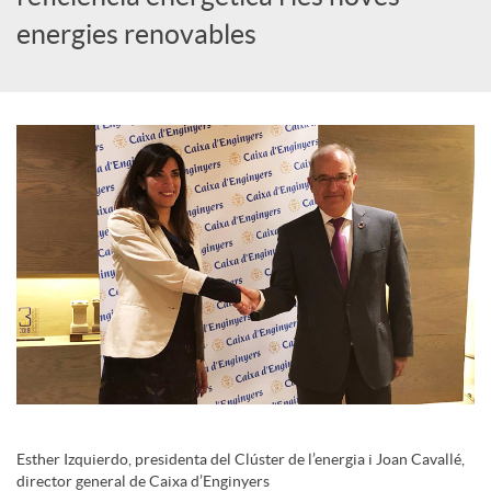
i
energies renovables
a
l
s
Esther Izquierdo, presidenta del Clúster de l’energia i Joan Cavallé,
director general de Caixa d’Enginyers