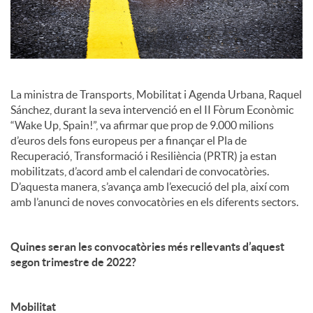
c
i
La ministra de Transports, Mobilitat i Agenda Urbana, Raquel
a
Sánchez, durant la seva intervenció en el II Fòrum Econòmic
“Wake Up, Spain!”, va afirmar que prop de 9.000 milions
d’euros dels fons europeus per a finançar el Pla de
l
Recuperació, Transformació i Resiliència (PRTR) ja estan
mobilitzats, d’acord amb el calendari de convocatòries.
D’aquesta manera, s’avança amb l’execució del pla, així com
s
amb l’anunci de noves convocatòries en els diferents sectors.
Quines seran les convocatòries més rellevants d’aquest
segon trimestre de 2022?
Mobilitat