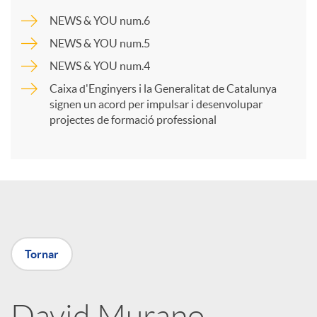
a
NEWS & YOU num.6
NEWS & YOU num.5
r
NEWS & YOU num.4
Caixa d'Enginyers i la Generalitat de Catalunya
t
signen un acord per impulsar i desenvolupar
projectes de formació professional
i
r
a
Tornar
X
David Murano