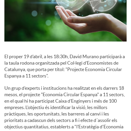
c
i
a
El proper 19 d’abril, a les 18:30h, David Murano participarà a
l
la taula rodona organitzada pel Col·legi d’Economistes de
Catalunya, que porta per títol: ”Projecte Economia Circular
Espanya a 11 sectors”.
s
Un grup d’experts i institucions ha realitzat en els darrers 18
mesos, el projecte "Economia Circular Espanya" a 11 sectors,
en el qual hi ha participat Caixa d’Enginyers i més de 100
empreses. L’objectiu és identificar la visió, les millors
pràctiques, les oportunitats, les barreres al canvi i les
prioritats a cadascun dels sectors a fi i efecte d´assolir els
objectius quantitatius, establerts a “l’Estratègia d'Economia