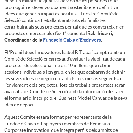
busquin millorar la qualitat de vida de les persones i que
promoguin el desenvolupament sostenible, en definitiva,
idees que generin impactes positius. El nostre Comitè de
Selecció continua treballant amb tots els finalistes
contribuint als seus projectes per tal que es converteixin en
propostes empresarials d'èxit”, comenta
Iñaki Irisarri,
Coordinador de la
Fundació Caixa d'Enginyers
.
El ‘Premi Idees Innovadores Isabel P. Trabal’ compta amb un
Comitè de Selecció encarregat d'avaluar la viabilitat de cada
projecte i de seleccionar-ne els 10 millors, que rebran
sessions individuals i en grup, en les que acabaran de definir
les seves idees de negoci durant els tres mesos següents a
l'enviament dels projectes. Tots els treballs presentats seran
avaluats pel Comitè de Selecció amb la informació oferta en
el formulari d'inscripció, el Business Model Canvas de la seva
idea de negoci.
Aquest Comitè estarà format per representants de la
Fundació Caixa d'Enginyers i membres de Peninsula
Corporate Innovation, que integra perfils dels àmbits de