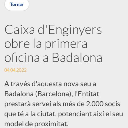
p
Tornar
a
Caixa d'Enginyers
obre la primera
r
oficina a Badalona
t
04.04.2022
i
A través d'aquesta nova seu a
Badalona (Barcelona), l'Entitat
r
prestarà servei als més de 2.000 socis
que té a la ciutat, potenciant així el seu
a
model de proximitat.