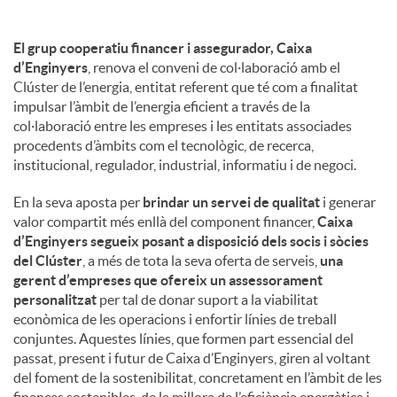
El grup cooperatiu financer i assegurador, Caixa
d’Enginyers
, renova el conveni de col·laboració amb el
Clúster de l’energia, entitat referent que té com a finalitat
impulsar l’àmbit de l’energia eficient a través de la
col·laboració entre les empreses i les entitats associades
procedents d’àmbits com el tecnològic, de recerca,
institucional, regulador, industrial, informatiu i de negoci.
En la seva aposta per
brindar un servei de qualitat
i generar
valor compartit més enllà del component financer,
Caixa
d’Enginyers segueix posant a disposició dels socis i sòcies
del Clúster
, a més de tota la seva oferta de serveis,
una
gerent d’empreses que ofereix un assessorament
personalitzat
per tal de donar suport a la viabilitat
econòmica de les operacions i enfortir línies de treball
conjuntes. Aquestes línies, que formen part essencial del
passat, present i futur de Caixa d’Enginyers, giren al voltant
del foment de la sostenibilitat, concretament en l’àmbit de les
finances sostenibles, de la millora de l’eficiència energètica i