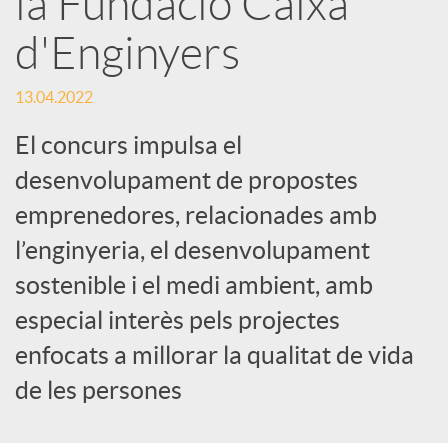
la Fundació Caixa
e
d'Enginyers
s
13.04.2022
S
El concurs impulsa el
desenvolupament de propostes
o
emprenedores, relacionades amb
l’enginyeria, el desenvolupament
c
sostenible i el medi ambient, amb
especial interès pels projectes
i
enfocats a millorar la qualitat de vida
de les persones
a