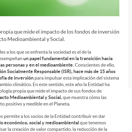
ropia que mide el impacto de los fondos de inversión
i
acto Medioambiental y Social.
 a los que se enfrenta la sociedad es el de la
s desempeñan
un papel fundamental en la transición hacia
las personas y en el medioambiente.
Conscientes de ello,
sión Socialmente Responsable (ISR), hace más de 15 años
fía de inversión
para impulsar esta implicación del sistema
cambio climático. En este sentido, este año la Entidad ha
ología propia que mide el impacto de sus fondos de
acto Medioambiental y Social,
que muestra cómo las
to positivo y medible en el Planeta.
 permite a los socios de la Entidad contribuir en dar
lo económico, social y medioambiental
que tenemos
ar la creación de valor compartido, la reducción de la