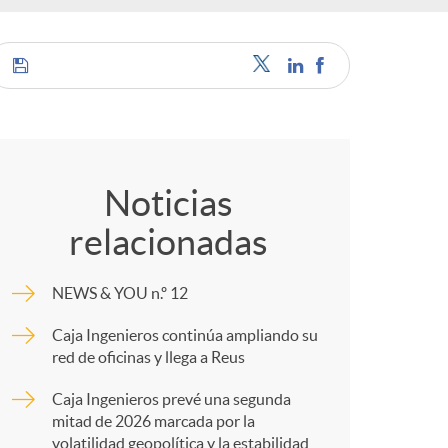
c
C
a
o
Noticias
relacionadas
m
e
NEWS & YOU n.º 12
p
s
Caja Ingenieros continúa ampliando su
red de oficinas y llega a Reus
a
Caja Ingenieros prevé una segunda
mitad de 2026 marcada por la
volatilidad geopolítica y la estabilidad