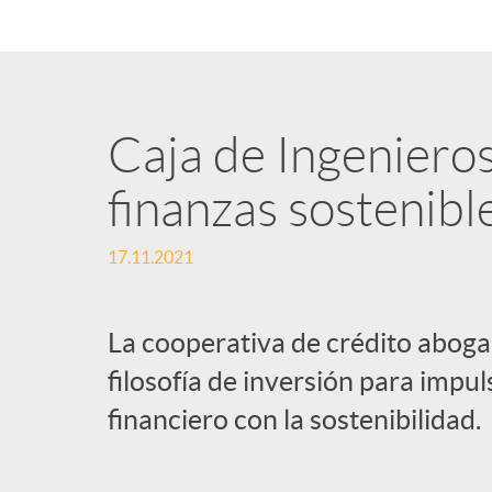
n
i
Caja de Ingeniero
d
finanzas sostenibl
o
17.11.2021
s
La cooperativa de crédito aboga
filosofía de inversión para impul
financiero con la sostenibilidad.