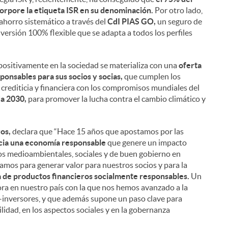
i
orpore la etiqueta ISR en su denominación.
Por otro lado,
 ahorro sistemático a través del
CdI PIAS GO,
un seguro de
ersión 100% flexible que se adapta a todos los perfiles
l
positivamente en la sociedad se materializa con una
oferta
onsables para sus socios y socias,
que cumplen los
ón crediticia y financiera con los compromisos mundiales del
da 2030,
para promover la lucha contra el cambio climático y
os,
declara que “Hace 15 años que apostamos por las
cia una economía responsable
que genere un impacto
os medioambientales, sociales y de buen gobierno en
mos para generar valor para nuestros socios y para la
a de productos financieros socialmente responsables.
Un
a en nuestro país con la que nos hemos avanzado a la
os-inversores, y que además supone un paso clave para
ilidad, en los aspectos sociales y en la gobernanza