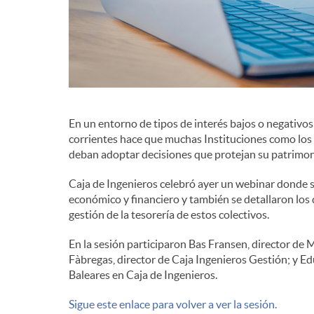
d
e
c
En un entorno de tipos de interés bajos o negativo
corrientes hace que muchas Instituciones como los 
deban adoptar decisiones que protejan su patrimon
o
Caja de Ingenieros celebró ayer un webinar donde s
económico y financiero y también se detallaron los 
n
gestión de la tesorería de estos colectivos.
En la sesión participaron Bas Fransen, director de 
t
Fàbregas, director de Caja Ingenieros Gestión; y Ed
Baleares en Caja de Ingenieros.
e
Sigue este enlace para volver a ver la sesión.