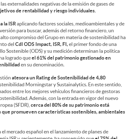
 las externalidades negativas de la emisión de gases de
jetivos de rentabilidad y riesgo individuales.
a la ISR
aplicando factores sociales, medioambientales y de
versión para buscar, además del retorno financiero, un
l alto compromiso del Grupo en materia de sostenibilidad ha
ento del
CdI ODS Impact, ISR, FI,
el primer fondo de una
llo Sostenible (ODS) y su medición determinan la política
 ha logrado que
el 61% del patrimonio gestionado en
enibilidad
en su denominación.
estión
atesora un Rating de Sostenibilidad de 4,80
stenibilidad Morningstar y Sustainalytics. En este sentido,
nados entre los mejores vehículos financieros de gestoras
ostenibilidad. Además, con la entrada en vigor del nuevo
uropea (SFDR),
cerca del 80% de su patrimonio está
s que promueven características sostenibles, ambientales
n el mercado español en el lanzamiento de planes de
egia ISR y, recientemente, ha conseguido que
el 75% del