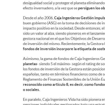
desigualdad social y proteger el planeta eliminando
efecto invernadero, a la vez que se
persiguen los ob
Desde el año 2006,
Caja Ingenieros Gestión impuls
buen gobierno (ASG) en la toma de decisiones de in
impacto positivo en la sociedad. Desde entonces, e
sido un valor al alza, siendo pioneros en el lanzami
gestora nacional en el que los Objetivos de Desarro
de inversión del mismo. Recientemente, la Gestora
fondos de inversión incorpore la etiqueta de sost
Asimismo, la gama de fondos de Caja Ingenieros G
planetas
- siendo 5 el máximo- según el rating de so
los fondos de inversión de la Gestora están posicio
españolas, tanto en términos financieros como de s
Reglamento de Finanzas Sostenibles de la Unión E
reconocido como artículo 8, es decir, como fondo
o sociales.
En paralelo, Caja Ingenieros Vida ha sido pionera e
pensiones individuales gestionados bajo una estrat