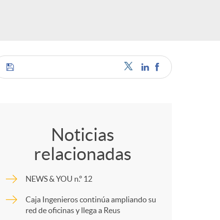
o
r
d
e
C
i
o
Noticias
relacionadas
d
m
NEWS & YOU n.º 12
i
p
Caja Ingenieros continúa ampliando su
red de oficinas y llega a Reus