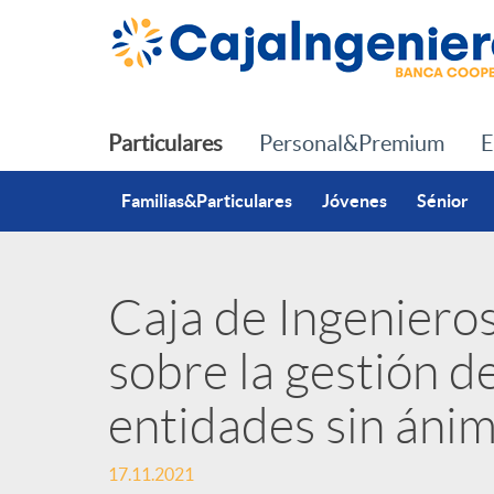
Saltar al contenido principal
Particulares
Personal&Premium
E
Familias&Particulares
Jóvenes
Sénior
Caja de Ingeniero
P
sobre la gestión de
u
entidades sin ánim
b
17.11.2021