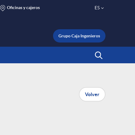
Oficinas y cajeros
ES
S
e
Grupo Caja Ingenieros
l
Abrir Buscar
e
c
Volver
t