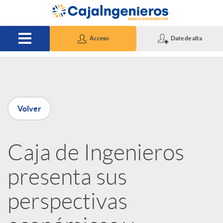
Saltar al contenido principal
Acceso
Date de alta
P
Volver
u
Caja de Ingenieros
b
presenta sus
l
perspectivas
i