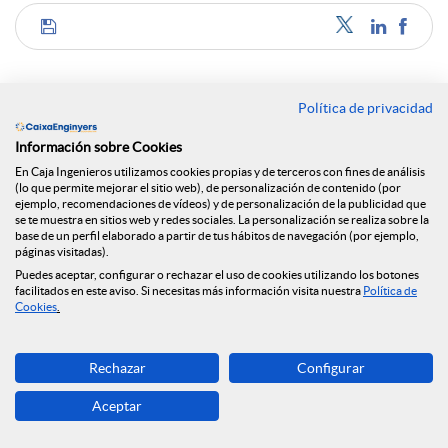
C
o
Política de privacidad
Noticias relacionadas
Información sobre Cookies
m
En Caja Ingenieros utilizamos cookies propias y de terceros con fines de análisis
(lo que permite mejorar el sitio web), de personalización de contenido (por
NEWS & YOU n.º 12
ejemplo, recomendaciones de vídeos) y de personalización de la publicidad que
se te muestra en sitios web y redes sociales. La personalización se realiza sobre la
p
base de un perfil elaborado a partir de tus hábitos de navegación (por ejemplo,
Caja Ingenieros continúa ampliando su red de
páginas visitadas).
oficinas y llega a Reus
Puedes aceptar, configurar o rechazar el uso de cookies utilizando los botones
facilitados en este aviso. Si necesitas más información visita nuestra
Política de
a
Cookies
.
Caja Ingenieros prevé una segunda mitad de 2026
marcada por la volatilidad geopolítica y la
estabilidad económica
r
Rechazar
Configurar
Caja Ingenieros prevé una segunda mitad de 2026
Aceptar
marcada por la volatilidad geopolítica y la
t
estabilidad económica