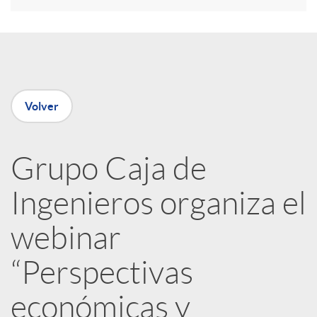
r
e
Volver
n
R
Grupo Caja de
Ingenieros organiza el
e
webinar
d
“Perspectivas
e
económicas y