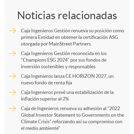
o
Noticias relacionadas
m
Caja Ingenieros Gestión renueva su posición como
primera Entidad en obtener la certificación ASG
p
otorgada por MainStreet Partners
Caja Ingenieros Gestión reconocida en los
a
“Champions ESG 2024” por sus fondos de
inversión sostenibles y responsables
Caja Ingenieros lanza CE HORIZON 2027, un
r
nuevo fondo de renta fija
Caja Ingenieros prevé una estabilización de la
t
inflación superior al 2%
Caja de Ingenieros renueva su adhesión al “2022
i
Global Investor Statement to Governments on the
Climate Crisis” reforzando así su compromiso con
el medio ambiente”