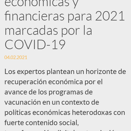
económicas y
financieras para 2021
c
marcadas por la
a
COVID-19
d
04.02.2021
o
Los expertos plantean un horizonte de
recuperación económica por el
r
avance de los programas de
vacunación en un contexto de
d
políticas económicas heterodoxas con
fuerte contenido social,
e