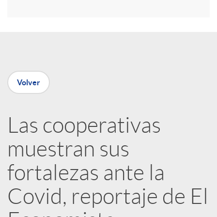
r
e
n
Volver
R
Las cooperativas
e
muestran sus
d
fortalezas ante la
e
Covid, reportaje de El