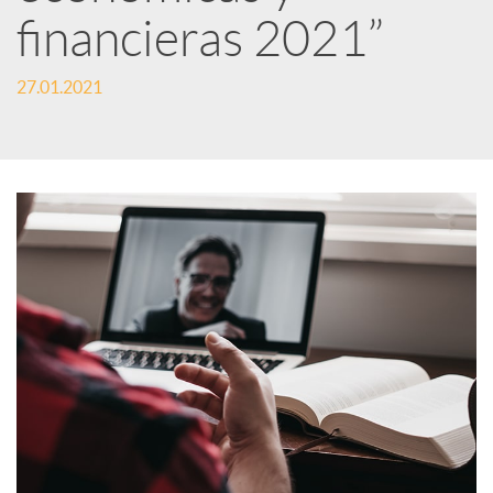
financieras 2021”
s
27.01.2021
S
o
c
i
a
l