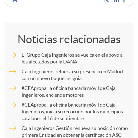
C
o
Noticias relacionadas
m
El Grupo Caja Ingenieros se vuelca en el apoyo a
los afectados por la DANA
p
Caja Ingenieros refuerza su presencia en Madrid
con un nuevo buque insignia
a
#CEApropa, la oficina bancaria móvil de Caja
Ingenieros, enciende motores
r
#CEApropa, la oficina bancaria móvil de Caja
Ingenieros, inicia su recorrido por los municipios
catalanes el 16 de septiembre
t
Caja Ingenieros Gestión renueva su posición como
primera Entidad en obtener la certificación ASG