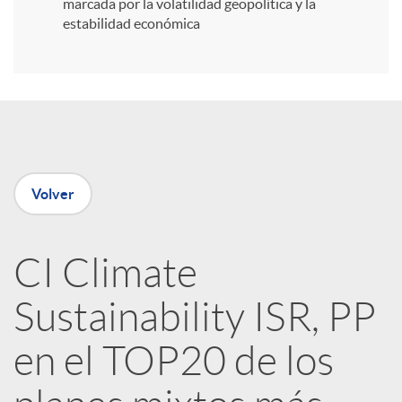
i
marcada por la volatilidad geopolítica y la
estabilidad económica
r
e
n
Volver
R
CI Climate
e
Sustainability ISR, PP
d
en el TOP20 de los