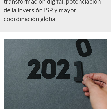
transformación digital, potenciación
de la inversión ISR y mayor
c
coordinación global
o
n
t
e
n
i