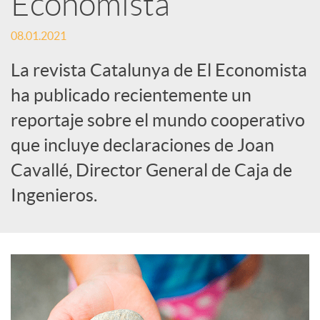
Economista
s
08.01.2021
S
La revista Catalunya de El Economista
o
ha publicado recientemente un
reportaje sobre el mundo cooperativo
c
que incluye declaraciones de Joan
Cavallé, Director General de Caja de
i
Ingenieros.
a
l