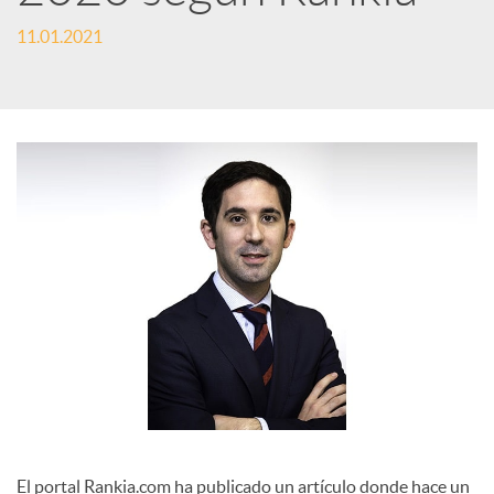
e
11.01.2021
s
S
o
c
i
a
El portal Rankia.com ha publicado un artículo donde hace un