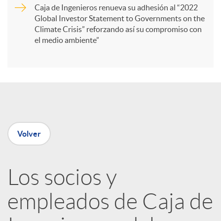
Caja de Ingenieros renueva su adhesión al “2022
i
Global Investor Statement to Governments on the
Climate Crisis” reforzando así su compromiso con
el medio ambiente”
r
e
n
Volver
R
Los socios y
e
empleados de Caja de
d