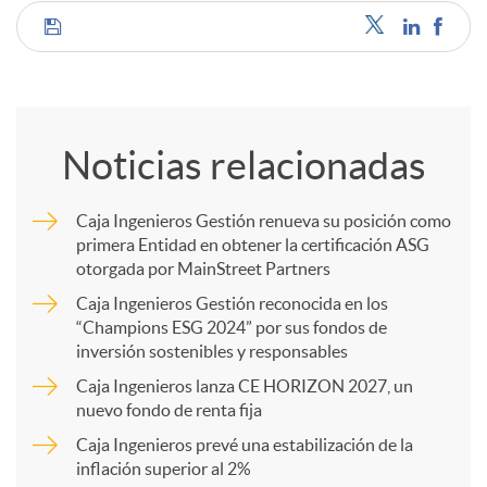
C
o
Noticias relacionadas
m
Caja Ingenieros Gestión renueva su posición como
primera Entidad en obtener la certificación ASG
p
otorgada por MainStreet Partners
Caja Ingenieros Gestión reconocida en los
a
“Champions ESG 2024” por sus fondos de
inversión sostenibles y responsables
Caja Ingenieros lanza CE HORIZON 2027, un
r
nuevo fondo de renta fija
Caja Ingenieros prevé una estabilización de la
t
inflación superior al 2%