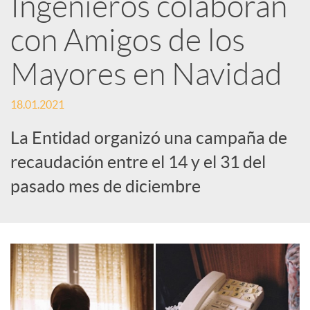
Ingenieros colaboran
e
con Amigos de los
Mayores en Navidad
s
18.01.2021
S
La Entidad organizó una campaña de
o
recaudación entre el 14 y el 31 del
pasado mes de diciembre
c
i
a