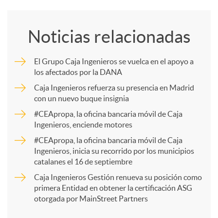
o
Noticias relacionadas
m
El Grupo Caja Ingenieros se vuelca en el apoyo a
los afectados por la DANA
p
Caja Ingenieros refuerza su presencia en Madrid
con un nuevo buque insignia
a
#CEApropa, la oficina bancaria móvil de Caja
Ingenieros, enciende motores
r
#CEApropa, la oficina bancaria móvil de Caja
Ingenieros, inicia su recorrido por los municipios
catalanes el 16 de septiembre
t
Caja Ingenieros Gestión renueva su posición como
primera Entidad en obtener la certificación ASG
i
otorgada por MainStreet Partners