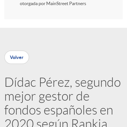
i
otorgada por MainStreet Partners
r
e
Volver
n
R
Dídac Pérez, segundo
mejor gestor de
e
fondos españoles en
d
2020 según Rankia