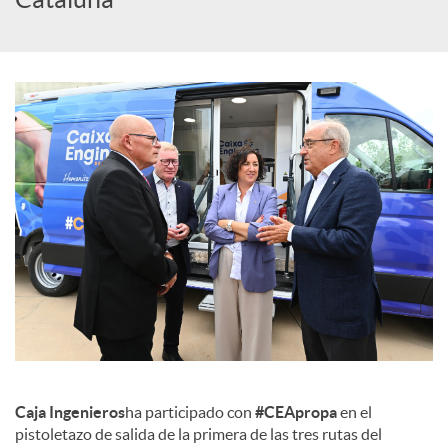
c
o
n
t
e
n
Caja Ingenieros
ha participado con
#CEApropa
en el
i
pistoletazo de salida de la primera de las tres rutas del