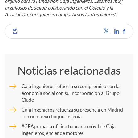
orgullo para la Fundación Caja Ingenieros. Estamos muy
orgullosos de seguir colaborando con el Colegio y la
Asociación, con quienes compartimos tantos valores
”.
C
o
Noticias relacionadas
m
Caja Ingenieros refuerza su compromiso con la
economía social con su incorporación al Grupo
p
Clade
Caja Ingenieros refuerza su presencia en Madrid
a
con un nuevo buque insignia
#CEApropa, la oficina bancaria móvil de Caja
Ingenieros, enciende motores