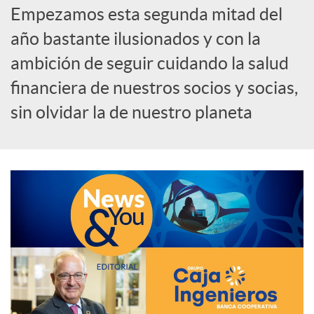
Empezamos esta segunda mitad del
e
año bastante ilusionados y con la
ambición de seguir cuidando la salud
d
financiera de nuestros socios y socias,
e
sin olvidar la de nuestro planeta
s
S
o
c