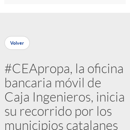
e
n
Volver
R
#CEApropa, la oficina
e
bancaria móvil de
d
Caja Ingenieros, inicia
e
su recorrido por los
municipios catalanes
s