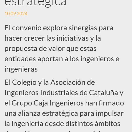
estratégica
c
10.09.2024
El convenio explora sinergias para
i
hacer crecer las iniciativas y la
propuesta de valor que estas
a
entidades aportan a los ingenieros e
ingenieras
l
El Colegio y la Asociación de
e
Ingenieros Industriales de Cataluña y
el Grupo Caja Ingenieros han firmado
s
una alianza estratégica para impulsar
la ingeniería desde distintos ámbitos