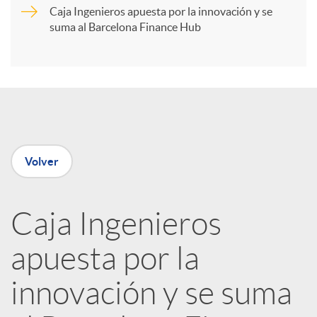
r
Caja Ingenieros apuesta por la innovación y se
suma al Barcelona Finance Hub
t
i
r
Volver
e
Caja Ingenieros
n
apuesta por la
R
innovación y se suma