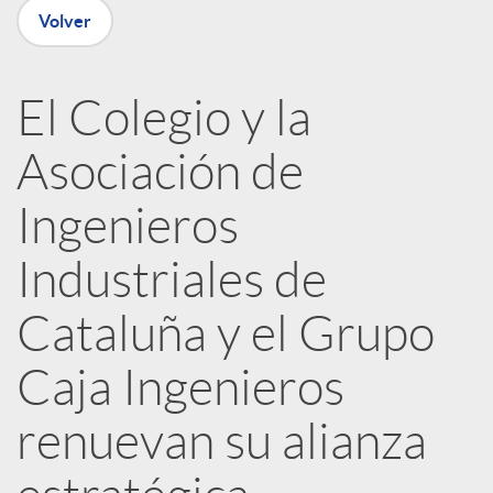
Volver
R
El Colegio y la
e
Asociación de
d
Ingenieros
e
Industriales de
Cataluña y el Grupo
s
Caja Ingenieros
S
renuevan su alianza
o