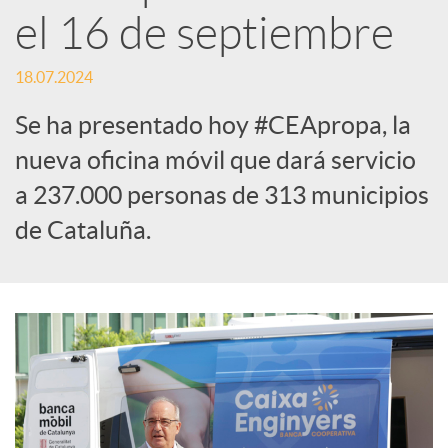
el 16 de septiembre
S
18.07.2024
o
Se ha presentado hoy #CEApropa, la
nueva oficina móvil que dará servicio
c
a 237.000 personas de 313 municipios
de Cataluña.
i
a
l
e