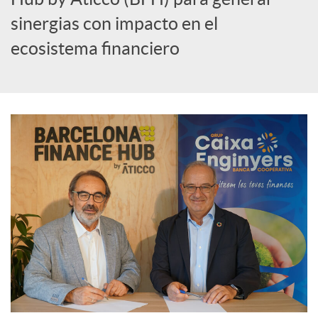
i
sinergias con impacto en el
a
ecosistema financiero
l
e
s