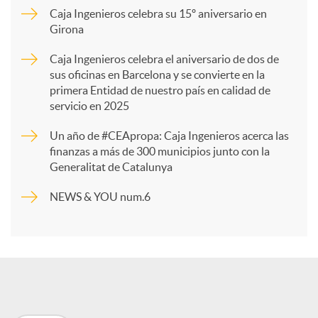
Caja Ingenieros celebra su 15º aniversario en
Girona
a
Caja Ingenieros celebra el aniversario de dos de
sus oficinas en Barcelona y se convierte en la
r
primera Entidad de nuestro país en calidad de
servicio en 2025
t
Un año de #CEApropa: Caja Ingenieros acerca las
finanzas a más de 300 municipios junto con la
Generalitat de Catalunya
i
NEWS & YOU num.6
r
e
n