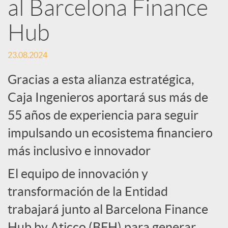
e
al Barcelona Finance
Hub
d
23.08.2024
e
Gracias a esta alianza estratégica,
s
Caja Ingenieros aportará sus más de
55 años de experiencia para seguir
S
impulsando un ecosistema financiero
más inclusivo e innovador
o
El equipo de innovación y
c
transformación de la Entidad
trabajará junto al Barcelona Finance
Hub by Aticco (BFH) para generar