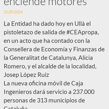
enciende motores
c
25.09.2024
La Entidad ha dado hoy en Ullà el
a
pistoletazo de salida de #CEApropa,
en un acto que ha contado con la
d
Consellera de Economía y Finanzas de
la Generalitat de Catalunya, Alícia
o
Romero, y el alcalde de la localidad,
r
Josep López Ruiz
La nueva oficina móvil de Caja
d
Ingenieros dará servicio a 237.000
personas de 313 municipios de
e
Cataluña