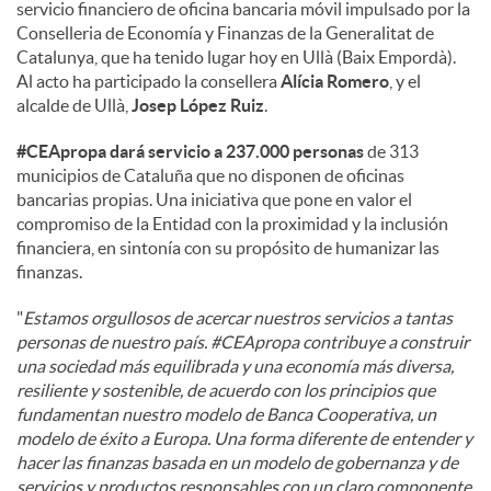
servicio financiero de oficina bancaria móvil impulsado por la
Conselleria de Economía y Finanzas de la Generalitat de
d
Catalunya, que ha tenido lugar hoy en Ullà (Baix Empordà).
Al acto ha participado la consellera
Alícia Romero
, y el
alcalde de Ullà,
Josep López Ruiz
.
o
#CEApropa dará servicio a 237.000 personas
de 313
municipios de Cataluña que no disponen de oficinas
s
bancarias propias. Una iniciativa que pone en valor el
compromiso de la Entidad con la proximidad y la inclusión
financiera, en sintonía con su propósito de humanizar las
finanzas.
"
Estamos orgullosos de acercar nuestros servicios a tantas
personas de nuestro país. #CEApropa contribuye a construir
una sociedad más equilibrada y una economía más diversa,
resiliente y sostenible, de acuerdo con los principios que
fundamentan nuestro modelo de Banca Cooperativa, un
modelo de éxito a Europa. Una forma diferente de entender y
hacer las finanzas basada en un modelo de gobernanza y de
servicios y productos responsables con un claro componente