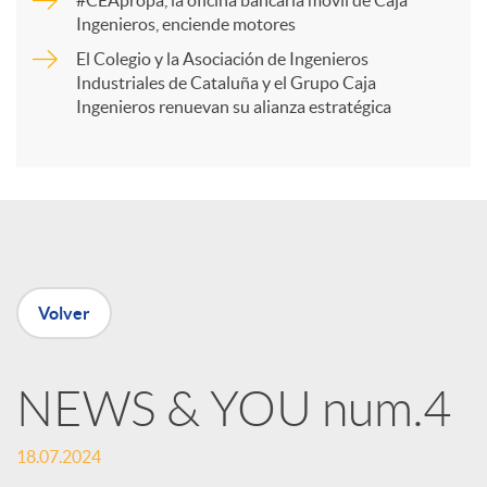
#CEApropa, la oficina bancaria móvil de Caja
Ingenieros, enciende motores
r
El Colegio y la Asociación de Ingenieros
Industriales de Cataluña y el Grupo Caja
t
Ingenieros renuevan su alianza estratégica
i
r
e
Volver
n
NEWS & YOU num.4
R
18.07.2024