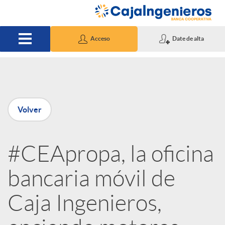
Saltar al contenido principal
Acceso
Date de alta
P
Volver
u
#CEApropa, la oficina
b
bancaria móvil de
l
Caja Ingenieros,
i