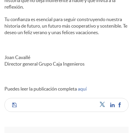
historia que no deja indiferente a nadie y que invita a la
reflexión.
Tu confianza es esencial para seguir construyendo nuestra
historia de futuro, un futuro más cooperativo y sostenible. Te
deseo un feliz verano y unas felices vacaciones.
Joan Cavallé
Director general Grupo Caja Ingenieros
Puedes leer la publicación completa
aquí
C
o