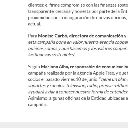
clientes; el firme compromiso con las finanzas soste
n
transparente, cercana y honesta por parte de la Enti
proximidad con la inauguración de nuevas oficinas, 
actual.
i
Para
Montse Carbó, directora de comunicación y 
esta campaña pone en valor nuestra esencia coope
d
quiénes somos y qué hacemos y los valores cooper
las finanzas sostenibles
”.
o
Según
Mariona Alba, responsable de comunicación
campaña realizada por la agencia Apple Tree, y que
socios el pasado viernes 10 de junio, “
tiene un plan
s
soportes y canales: televisión, radio, prensa -offlin
ayudará a dar a conocer nuestra forma de entender 
Asimismo, algunas oficinas de la Entidad ubicadas 
campaña.