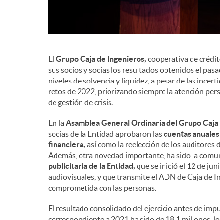
El
Grupo Caja de Ingenieros,
cooperativa de crédit
sus socios y socias los resultados obtenidos el pas
niveles de solvencia y liquidez, a pesar de las ince
retos de 2022, priorizando siempre la atención per
de gestión de crisis.
En la
Asamblea General Ordinaria del Grupo Caja 
socias de la Entidad aprobaron las
cuentas anuales 
financiera,
así como la reelección de los auditores d
Además, otra novedad importante, ha sido la comun
publicitaria de la Entidad,
que se inició el 12 de ju
audiovisuales, y que transmite el ADN de Caja de I
comprometida con las personas.
El resultado consolidado del ejercicio antes de im
correspondiente a 2021 ha sido de 18,1 millones, l