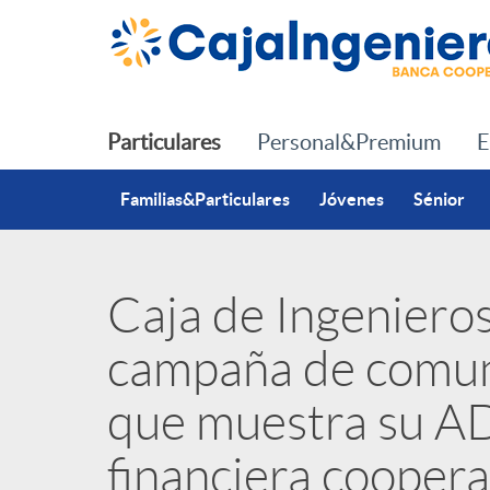
Saltar al contenido principal
Particulares
Personal&Premium
E
Familias&Particulares
Jóvenes
Sénior
Caja de Ingenieros
P
campaña de comun
u
que muestra su A
b
financiera coopera