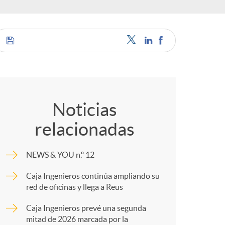
a
e
C
s
o
Noticias
relacionadas
m
NEWS & YOU n.º 12
p
Caja Ingenieros continúa ampliando su
red de oficinas y llega a Reus
a
Caja Ingenieros prevé una segunda
mitad de 2026 marcada por la