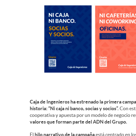
d
e
c
o
n
Caja de Ingenieros ha estrenado la primera camp
t
historia: “Ni caja ni banco, socias y socios”.
Con este
cooperativa y apuesta por un modelo de negocio re
valores que forman parte del ADN del Grupo.
e
El
hilo narrativo de la campaña
está centrado en lo