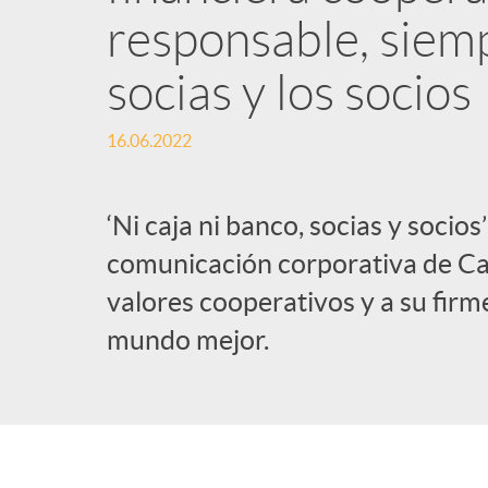
responsable, siemp
l
socias y los socios
i
16.06.2022
c
‘Ni caja ni banco, socias y socio
a
comunicación corporativa de Caj
valores cooperativos y a su fir
d
mundo mejor.
o
r