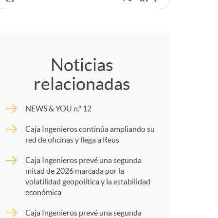
o
C
m
o
a
Noticias
relacionadas
m
NEWS & YOU n.º 12
p
Caja Ingenieros continúa ampliando su
red de oficinas y llega a Reus
a
Caja Ingenieros prevé una segunda
mitad de 2026 marcada por la
r
volatilidad geopolítica y la estabilidad
económica
Caja Ingenieros prevé una segunda