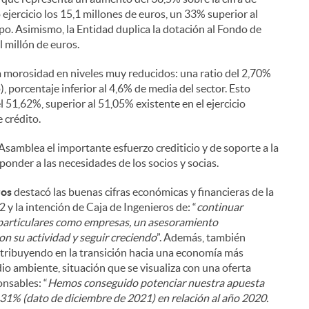
ejercicio los 15,1 millones de euros, un 33% superior al
upo. Asimismo, la Entidad duplica la dotación al Fondo de
 millón de euros.
a morosidad en niveles muy reducidos: una ratio del 2,70%
, porcentaje inferior al 4,6% de media del sector. Esto
el 51,62%, superior al 51,05% existente en el ejercicio
e crédito.
samblea el importante esfuerzo crediticio y de soporte a la
ponder a las necesidades de los socios y socias.
ros
destacó las buenas cifras económicas y financieras de la
 y la intención de Caja de Ingenieros de: “
continuar
o particulares como empresas, un asesoramiento
on su actividad y seguir creciendo
”. Además, también
ntribuyendo en la transición hacia una economía más
dio ambiente, situación que se visualiza con una oferta
nsables: “
Hemos conseguido potenciar nuestra apuesta
31% (dato de diciembre de 2021) en relación al año 2020.