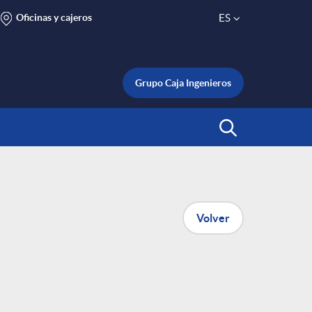
Oficinas y cajeros
ES
S
e
Grupo Caja Ingenieros
l
Abrir Buscar
e
c
Volver
t