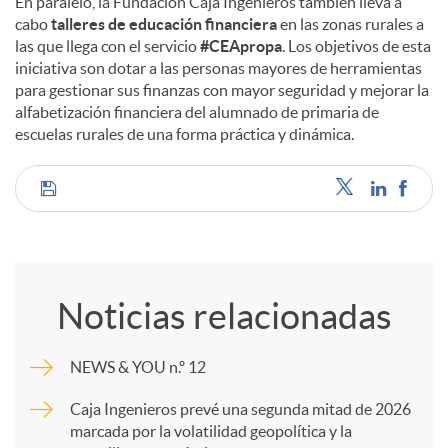
En paralelo, la Fundación Caja Ingenieros también lleva a
cabo
talleres de educación financiera
en las zonas rurales a
las que llega con el servicio
#CEApropa
. Los objetivos de esta
iniciativa son dotar a las personas mayores de herramientas
para gestionar sus finanzas con mayor seguridad y mejorar la
alfabetización financiera del alumnado de primaria de
escuelas rurales de una forma práctica y dinámica.
C
o
Noticias relacionadas
m
NEWS & YOU n.º 12
p
Caja Ingenieros prevé una segunda mitad de 2026
marcada por la volatilidad geopolítica y la