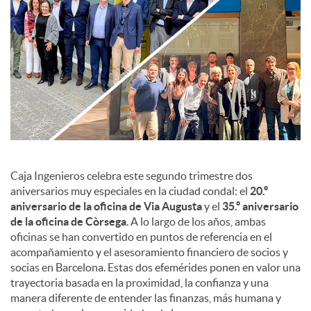
c
o
n
t
Caja Ingenieros celebra este segundo trimestre dos
aniversarios muy especiales en la ciudad condal: el
20.º
aniversario de la oficina de Via Augusta
y el
35.º aniversario
e
de la oficina de Còrsega
. A lo largo de los años, ambas
oficinas se han convertido en puntos de referencia en el
n
acompañamiento y el asesoramiento financiero de socios y
socias en Barcelona. Estas dos efemérides ponen en valor una
trayectoria basada en la proximidad, la confianza y una
i
manera diferente de entender las finanzas, más humana y