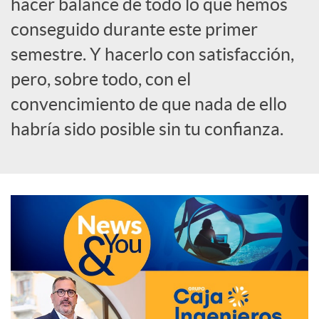
hacer balance de todo lo que hemos
o
conseguido durante este primer
semestre. Y hacerlo con satisfacción,
c
pero, sobre todo, con el
convencimiento de que nada de ello
i
habría sido posible sin tu confianza.
a
l
e
s