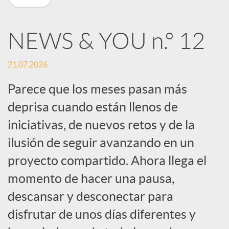
n
NEWS & YOU n.º 12
R
21.07.2026
e
Parece que los meses pasan más
deprisa cuando están llenos de
d
iniciativas, de nuevos retos y de la
e
ilusión de seguir avanzando en un
proyecto compartido. Ahora llega el
s
momento de hacer una pausa,
descansar y desconectar para
S
disfrutar de unos días diferentes y