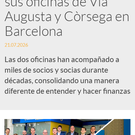
sus oficinas de Via
Augusta y Còrsega en
c
Barcelona
a
21.07.2026
d
Las dos oficinas han acompañado a
miles de socios y socias durante
o
décadas, consolidando una manera
diferente de entender y hacer finanzas
r
d
e