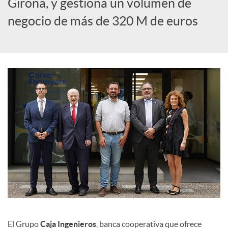
Girona, y gestiona un volumen de
c
negocio de más de 320 M de euros
i
a
l
e
s
El Grupo
Caja Ingenieros
, banca cooperativa que ofrece