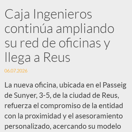
R
Caja Ingenieros
continúa ampliando
e
su red de oficinas y
d
llega a Reus
e
06.07.2026
s
La nueva oficina, ubicada en el Passeig
de Sunyer, 3-5, de la ciudad de Reus,
S
refuerza el compromiso de la entidad
con la proximidad y el asesoramiento
o
personalizado, acercando su modelo