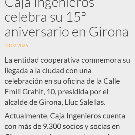
Caja Ingenieros
R
celebra su 15º
e
aniversario en Girona
d
03.07.2026
La entidad cooperativa conmemora su
e
llegada a la ciudad con una
celebración en su oficina de la Calle
s
Emili Grahit, 10, presidida por el
S
alcalde de Girona, Lluc Salellas.
Actualmente, Caja Ingenieros cuenta
o
con más de 9.300 socios y socias en