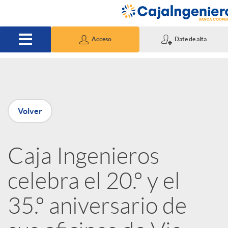
Saltar al contenido principal
Acceso
Date de alta
P
Volver
u
Caja Ingenieros
b
celebra el 20.º y el
l
35.º aniversario de
i