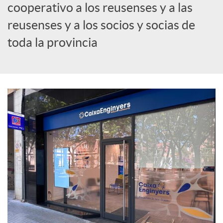
cooperativo a los reusenses y a las
c
reusenses y a los socios y socias de
toda la provincia
i
a
l
e
s