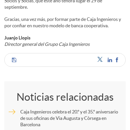
Socios y Socias, que este año tendrá lugar el 29 de
septiembre.
Gracias, una vez más, por formar parte de Caja Ingenieros y
por confiar en nuestro modelo de banca cooperativa.
Juanjo Llopis
Director general del Grupo Caja Ingenieros
C
o
Noticias relacionadas
m
Caja Ingenieros celebra el 20.º y el 35.º aniversario
de sus oficinas de Via Augusta y Còrsega en
p
Barcelona